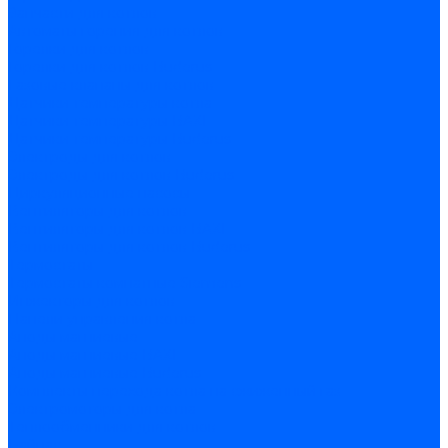
Запчасти для котлов
Автоматы горения для котлов
Горелки для котлов
Горелки для котлов Buderus
Газовые клапаны для котлов
Датчики температуры котла
Датчики температуры BAXI
Датчики температуры Buderus
Электроды для котлов
Электроды для котлов Buderus
Циркуляционные насосы
Вентиляторы для котлов
Вентиляторы для котлов BAXI
Вентиляторы для котлов Buderus
Термостаты
Термостаты комнатные Siemens
Инжекторы для котлов
Панели управления котла
Аноды магниевые
Аноды магниевые BAXI
Аноды магниевые Buderus
Комплекты перехода котла на сжиженный газ
Электромоторы для котла
Теплообменники для котлов
Байпас