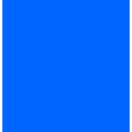
Фильтры для горелок Baltur
Запчасти фильтров Baltur
Комплектующие для фильров
Фильтрующие элементы
Запчасти фильтров Kromschroder
Запчасти фильтров для горелок Baltur
Принадлежности Dungs для горелок
Фильтры Honeywell для горелок
Фильтры Kromschroder для горелок
Вентиляторы
Вентиляторы для горелок Ecoflam
Вентиляторы для горелок FBR
Вентиляторы для горелок Lamborghini
Вентиляторы для горелок Baltur
Вентиляторы для горелок CibUnigas
Вентиляторы для горелок Giersch
Крыльчатки вентиляторов Weishaupt
Корпус вентилятора и воздухозаборный короб
Направляющие всасываемого воздуха
Звукоизоляции
Газовые клапаны, мультиблоки и рампы
Газовые мультиблоки Dungs
Газовые рампы Dungs
Газовые клапаны для Weishaupt
Рампы газовые Weishaupt