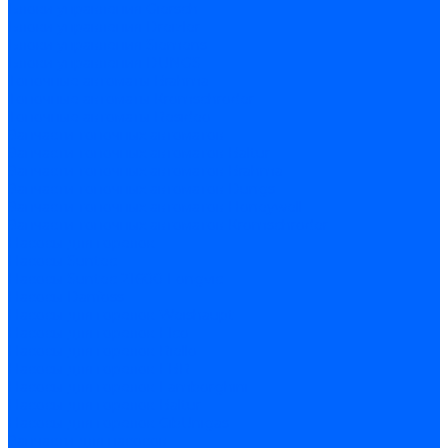
Блоки управления Giersch
Блоки управления Dreizler
Блоки управления Siemens
Блоки управления DUNGS
Топочные автоматы Brahma
Топочные автоматы Kromschroder
Топочные автоматы Resideo
Запчасти топочных автоматов
Запчасти топочных автоматов Baltur
Запчасти топочных автоматов Brahma
Запчасти топочных автоматов Dungs
Запчасти топочных автоматов Honeywell
Запчасти топочных автоматов Kromschroder
Насосы для горелок
Насосы Suntec
Насосы Suntec 21600 Longvic
Насосы Danfoss
Насосы для горелок Weishaupt
Насосы для горелок Elco
Насосы для горелок Riello
Насосы для горелок FBR
Насосы для горелок Lamborghini
Насосы для горелок Baltur
Насосы для горелок CibUnigas
Запчасти для насосов