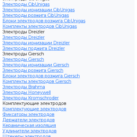
Электроды CibUnigas
Электроды ионизации CibUnigas
Электроды розжига CibUnigas
Блоки электродов розжига CibUnigas
Комплекты электродов CibUnigas
Электроды Dreizler
Электроды Dreizler
Электроды ионизации Dreizler
Электроды поджига Dreizler
Электроды Giersch
Электроды Giersch
Электроды ионизации Giersch
Электроды розжига Giersch
Блоки электродов розжига Giersch
Комплекты электродов Giersch
Электроды Brahma
Электроды Honeywell
Электроды Kromschroder
Комплектующие электродов
Комплектующие электродов
Фиксаторы электродов
Держатели электродов
Керамическая изоляция
Удлинители электродов
Штекеры электродов