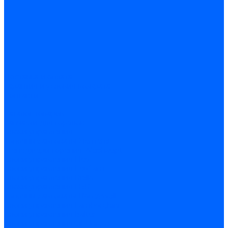
Доставка и оплата
Гарантия и условия возврата
Контакты
...
Каталог товаров
Запчасти для горелок
Блоки управления
Топочные автоматы Siemens
Менеджеры горения Weishaupt
Блоки управления Elco
Блоки управления Ecoflam
Блоки управления Riello
Блоки управления FBR
Топочные автоматы Honeywell
Блоки управления Lamborghini
Блоки управления Baltur
Блоки управления CibUnigas