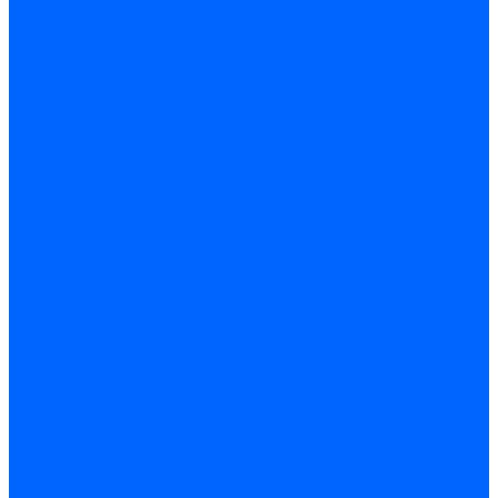
Керамическая изоляция
Удлинители электродов
Штекеры электродов
Запчасти электродов Brahma
Запчасти электродов Kromschroder
Запчасти электродов розжига и ионизации Baltur
Комплектующие электродов Weishaupt
Трансформаторы розжига
Трансформаторы розжига FIDA
Трансформаторы розжига Danfoss
Трансформаторы розжига Weishaupt
Трансформаторы розжига Elco
Трансформаторы розжига Ecoflam
Трансформаторы розжига Riello
Трансформаторы розжига FBR
Трансформаторы розжига Lamborghini
Трансформаторы розжига Baltur
Трансформаторы розжига CibUnigas
Трансформаторы розжига Giersch
Трансформаторы розжига Dreizler
Трансформаторы поджига Dungs
Трансформаторы розжига Brahma
Трансформаторы розжига Cofi
Трансформаторы розжига Honeywell
Трансформаторы розжига Kromschroder