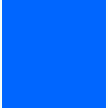
Миниконтакторы FBR
ЖК дисплеи, БУИ для горелок
ЖК дисплеи для горелок Elco
ЖК дисплеи для горелок Ecoflam
ЖК дисплеи для горелок Lamborghini
ЖК дисплеи DUNGS для горелок
Электрокомпоненты Satronic / Honeywell
Электрокомпоненты Baltur
Электрокомпоненты Brahma
Электрокомпоненты Cofi
Электрокомпоненты Dungs
Электрокомпоненты Honeywell
Переключатели потоков Honeywell
Электрокомпоненты Kromschroder
Электрокомпоненты Resideo
Электрокомпоненты Siemens
Электрокомпоненты Weishaupt
Миниконтакторы Weishaupt
ЖК дисплеи, БУИ Weishaupt
Электродвигатели
Электродвигатели для горелок Weishaupt
Электродвигатели для горелок Elco
Электродвигатели для горелок Ecoflam
Электродвигатели для горелок Riello
Электродвигатели для горелок FBR