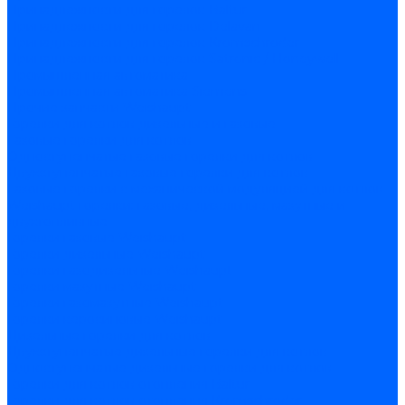
Принадлежности для горелок Baltur
Принадлежности для горелок Delavan
Принадлежности для горелок Kromschroder
Принадлежности для горелок Satronic / Honeywell
Промышленная автоматика
Промышленная автоматика Siemens
Прочие запчасти Weishaupt
Горелки для котлов дизельные и газовые
Газовые горелки для котлов
Одноступенчатые газовые горелки для котлов
Двухступенчатые газовые горелки для котлов
Газовые горелки с механической модуляцией для котлов
Weishaupt горелки: газовые, дизельные, мазутные и
двухтопливные
Горелки газовые Weishaupt
Горелки дизельные Weishaupt
Горелки газодизельные Weishaupt
Горелки мазутные Weishaupt
Горелки газомазутные Weishaupt
Горелки керосиновые Weishaupt
Дизельные горелки для котлов
Двухступенчатые дизельные горелки для котлов
Одноступенчатые дизельные горелки для котлов
Горелки для котлов отопления Baltur
Горелки для котлов отопления Kromschroder