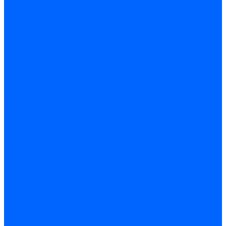
Жидкотопливные электромагнитные клапаны Baltur
Клапаны топливные электромагнитные Weishaupt
Запчасти для топливных клапанов
Запчасти жидкотопливных клапанов Brahma
Запчасти жидкотопливных клапанов Honeywell
Запчасти жидкотопливных клапанов Satronic / Honeywell
Запчасти жидкотопливных клапанов Siemens для горелок
Запчасти жидкотопливных клапанов для горелок Baltur
Комплектующие жидкотопливных клапанов Weishaupt
Электромагнитные Газовые клапаны
Газовые электромагнитные клапаны Dungs
Газовые э/м клапаны Honeywell
Газовые э/м клапаны Brahma
Газовые э/м клапаны Kromschroder
Газовые э/м клапаны Resideo
Газовые э/м клапаны Satronic / Honeywell
Газовые электромагнитные клапаны Baltur
Газовые электромагнитные клапаны Siemens
Клапаны газовые электромагнитные Weishaupt
Запасные части газовых клапанов
Запасные части газовых клапанов Siemens
Запасные части газовых клапанов для горелок Baltur
Запасные части газовых клапанов для горелок Dungs
Блоки контроля герметичности
Блоки контроля герметичности Dungs