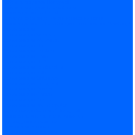
Кабели электродов Honeywell
Кабели электродов Kromschroder
Комплектующие кабелей
Запчасти кабелей розжига и ионизации Baltur
Комплектующие кабелей поджига и ионизации Weishaupt
Сервоприводы
Сервоприводы Siemens
Сервоприводы Weishaupt
Сервоприводы Elco
Сервоприводы Ecoflam
Сервоприводы Riello
Сервоприводы FBR
Сервоприводы Lamborghini
Сервоприводы Baltur
Сервоприводы CibUnigas
Сервоприводы Honeywell
Сервоприводы Dreizler
Сервоприводы Giersch
Сервоприводы Dungs
Сервоприводы Kromschroder
Сервоприводы Satronic / Honeywell
Комплектующие для сервоприводов
Вал воздушной заслонки
Пластина эластичная
Пружины сервоприводов