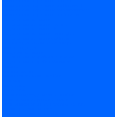
Блоки контроля герметичности Baltur
Блоки контроля герметичности Honeywell
Блоки контроля герметичности Kromschroder
Блоки контроля герметичности Siemens
Жидкотопливные шланги
Жидкотопливные шланги Ecoflam
Жидкотопливные шланги FBR
Жидкотопливные шланги Lamborghini
Жидкотопливные шланги CibUnigas
Шланги жидкотопливные Weishaupt
Газовые подводки
Форсуночные шланги
Жидкотопливные трубки для горелок
Жидкотопливные трубки Weishaupt
Фитинги
Фитинги Ecoflam
Фитинги жидкотопливные Baltur
Манометры
Вакуометры
Термометры
Комплект перехода на сжиженный газ
Датчики температуры и влажности
Датчики влажности и температуры Siemens
Регуляторы давления газа
Регуляторы давления газа Dungs