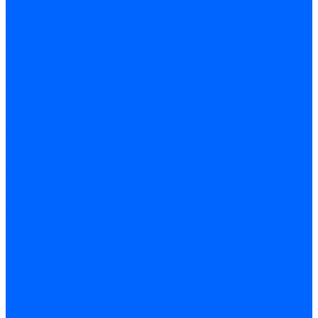
Регуляторы соотношения топливо-воздух
Приводы гидравлические
Регуляторы и сцепления
Шарнирные соединения
Кабели сервопривода
Держатель сервопривода
Шкалы воздушных заслонок
Запасные части сервоприводов и заслонок Siemens для
горелок
Запасные части сервоприводов и заслонок для горелок
Baltur
Запчасти сервоприводов Honeywell
Запчасти сервоприводов Kromschroder
Комплектующие сервоприводов Weishaupt
Заслонки для горелок
Воздушные заслонки Ecoflam
Воздушные заслонки Lamborghini
Заслонки Dungs для горелок
Заслонки Honeywell для горелок
Заслонки Kromschroder для горелок
Заслонки Siemens для горелок
Заслонки воздушные и газовые Weishaupt
Заслонки для горелок Baltur
Электрокомпоненты, ЖК дисплеи, БУИ для горелок
Миниконтакторы для горелок