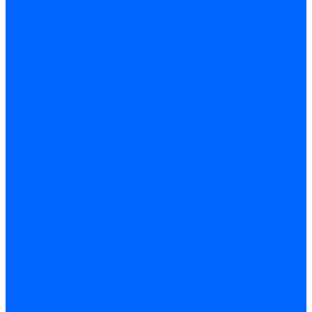
Трубы жаровые Weishaupt
Трубы жаровые Ecoflam
Трубы жаровые FBR
Трубы жаровые Lamborghini
Трубы жаровые Baltur
Жаровые трубы для газовых горелок Baltur
Трубы жаровые CibUnigas
Жаровые трубы Honeywell
Жаровые трубы Kromschroder
Комплектующие жаровых труб
Уравнительные диски
Уравнительные диски Elco
Уравнительные диски Ecoflam
Уравнительные диски Riello
Уравнительные диски FBR
Уравнительные диски Lamborhgini
Завихрители Dreizler
Уравнительные диски Giersch
Диффузоры
Диффузоры Ecoflam
Фланцы
Прокладки фланца
Прокладки фланца Ecoflam
Прокладки фланца FBR
Комплекты удлинения головы сгорания