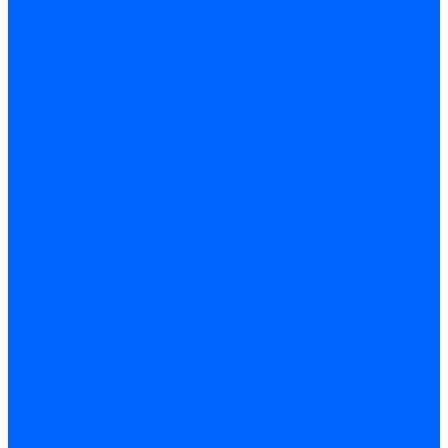
Регуляторы давления газа Baltur
Регуляторы давления газа Honeywell
Регуляторы давления газа Kromschroder
Регуляторы давления газа Siemens
Регуляторы давления газа Weishaupt
Комплектующие регуляторов давления
Запчасти регуляторов давления Dungs
Запасные части регуляторов давления Honeywell
Запчасти регуляторов давления Kromschroder
Компенсатор газовый
Пружины
Ёршики
Корпусные части, прокладки, винты и прочее
Кожухи
Кожухи Ecoflam
Кожухи FBR
Кожухи Lamborghini
Смотровые стекла
Заглушки, Винты
Заглушки, винты Weishaupt
Пластины панелей управления
Прокладки, стопортные кольца, уплотнения
Weishaupt прокладки, стопортные кольца, уплотнения
Панели управления
Трубы жаровые