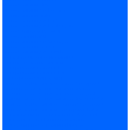
Газовые клапаны Elco
Газовые клапаны для Ecoflam
Газовые клапаны Riello
Газовые клапаны для FBR
Газовые клапаны для Lamborghini
Газовые мультиблоки Baltur
Газовые рампы Baltur
Газовые клапаны для CibUnigas
Газовые клапаны Dreizler
Газовые клапаны для Giersch
Комплектующие газовых клапанов
Фланцы для газовых клапанов
Фланцы газовых клапанов Ecoflam
Фланцы газовых клапанов FBR
Колено газовое для горелки
Запчасти газовых клапанов Dungs для горелок
Запасные части газовых клапанов Brahma
Запасные части газовых клапанов Honeywell
Запасные части газовых клапанов Kromschroder
Запчасти газовых клапанов Siemens для горелок
Запчасти газовых клапанов для горелок Baltur
Комплектующие газовых клапанов Weishaupt
Электромагнитные Топливные клапаны
Жидкотопливные э/м клапаны Brahma