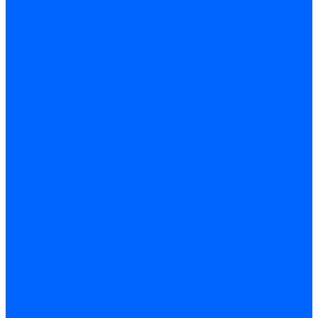
Трансформаторы розжига Satronic / Honeywell
Трансформаторы поджига Siemens
Кабели питания трансформаторов
Запчасти трансформаторов розжига Baltur
Запчасти трансформаторов розжига Brahma
Запчасти трансформаторов розжига Cofi
Запчасти трансформаторов розжига Dungs
Запчасти трансформаторов розжига Honeywell
Запчасти трансформаторов розжига Siemens
Реле давления
Реле давления Weishaupt
Реле давления Dungs
Реле давления Elco
Реле давления Ecoflam
Реле давления Riello
Реле давления FBR
Реле давления Lamborghini
Реле давления Baltur
Реле давления CibUnigas
Реле давления Dreizler
Реле давления Brahma
Реле давления Honeywell
Реле давления Kromschroder
Реле давления Siemens