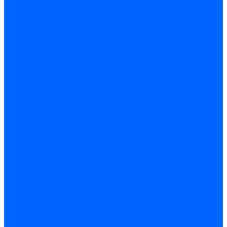
Комплектующие для реле давления
Ниппели
Кабели для реле давления
Фитинги соединительные
Держатели реле давления
Запчасти реле давления Dungs для горелок
Импульсные трубки
Запчасти реле давления Kromschroder
Запчасти реле давления Siemens для горелок
Запчасти реле давления для горелок Baltur
Форсунки
Форсунки Danfoss
Форсунки Fluidics
Форсунки для горелок Weishaupt
Форсунки для горелок Elco
Форсунки для горелок Ecoflam
Форсунки для горелок Riello
Форсунки для горелок F.B.R.
Форсунки CibUnigas
Форсунки Lamborghini
Форсунки Delavan
Форсунки Monarch
Форсунки Steinen
Форсунки для горелок Baltur
Датчики пламени