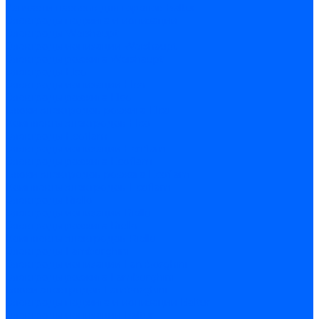
Запчасти насосов для горелок Baltur
Электроды поджига и ионизации
Электроды Weishaupt
Электроды ионизации Weishaupt
Электроды розжига Weishaupt
Электроды Elco
Электроды ионизации Elco
Электроды розжига Elco
Блоки электродов розжига Elco
Комплекты электродов Elco
Электроды Ecoflam
Электроды ионизации Ecoflam
Электроды розжига Ecoflam
Блоки электродов розжага Ecoflam
Комплекты электродов Ecoflam
Электроды Riello
Электроды ионизации Riello
Электроды розжига Riello
Комплекты электродов Riello
Электроды Lamborghini
Электроды ионизации Lamborghini
Электроды розжига Lamborghini
Блоки электродов Lamborghini
Электроды поджига и ионизации Baltur
Электроды ионизации Baltur