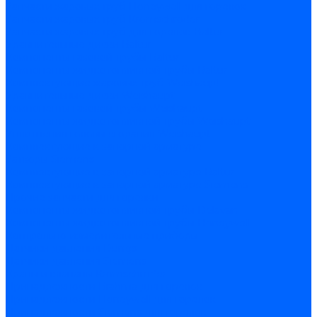
Запчасти жаровых труб Honeywell для горелок
Запчасти жаровых труб Kromschroder
Запчасти жаровых труб для горелок Baltur
Уравнительные диски Baltur
Компоненты газовой трубы Baltur
Компоненты жидкотопливной трубы Baltur
Комплектующие жаровых труб Weishaupt
Уравнительные диски Weishaupt
Компоненты газовой трубы Weishaupt
Компоненты жидкотопливной трубы Weishaupt
Уплотнения головы сгорания Weishaupt
Комплектующие к запорной арматуре
Затворы Siemens
Комплектующие к запорной арматуре Baltur
Комплектующие к запорной арматуре Siemens
Прочие запчасти для горелки
Компоненты жидкотопливной трубы Delavan
Компоненты жидкотопливной трубы Honeywell
Контрольно-измерительные приборы
Датчики давления Dungs
Датчики давления Siemens
Краны и клапаны Kromschroder
Принадлежности Brahma для горелок
Принадлежности Honeywell для горелок
Принадлежности Siemens для горелок