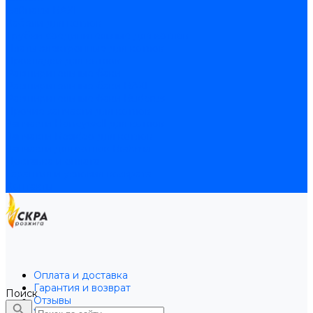
Байпасы BAXI
Кабели для котлов
Трубки соединительные для котлов
Платы электронные для котлов
Прокладки для котлов
Расширительные баки
Расширительные баки BAXI
Расширительные баки Buderus
Прочие запчасти для котлов
Запчасти Honeywell для котлов
Запчасти Resideo для котлов
Запчасти для котлов Brahma
Доставка и оплата
Гарантия и условия возврата
Контакты
Оплата и доставка
Гарантия и возврат
Поиск
Отзывы