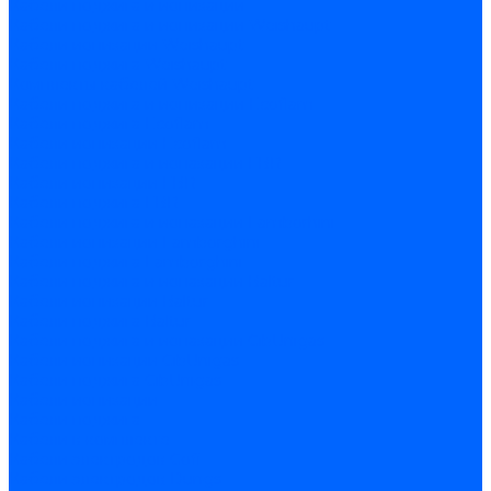
Кабели поджига и ионизации
Кабели поджига и ионизации Weishaupt
Кабели ионизации Weishaupt
Кабели поджига Weishaupt
Комплекты кабелей Weishaupt
Кабели поджига и ионизации Ecoflam
Кабели поджига Ecoflam
Кабели ионизации Ecoflam
Кабели поджига и ионазации FBR
Кабели ионизации FBR
Кабели поджига FBR
Кабели поджига и ионазации Lamborhini
Кабели ионизации Lamborghini
Кабели поджига Lamborghini
Кабели поджига и ионазации Baltur
Кабели ионизации Baltur
Кабели поджига Baltur
Кабели поджига и ионазации CibUnigas
Кабели ионизации CibUnigas
Кабели поджига CibUnigas
Кабели ионизации
Кабели поджига
Кабели в комплекте
Кабели электродов Cofi
Кабели электродов Dungs