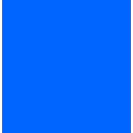
Электроды розжига Baltur
Блоки электродов Baltur
Электроды FBR
Электроды ионизации FBR
Электроды розжига FBR
Блоки электродов розжига FBR
Электроды CibUnigas
Электроды ионизации CibUnigas
Электроды розжига CibUnigas
Блоки электродов розжига CibUnigas
Комплекты электродов CibUnigas
Электроды Dreizler
Электроды ионизации Dreizler
Электроды поджига Dreizler
Электроды Giersch
Электроды ионизации Giersch
Электроды розжига Giersch
Блоки электродов розжига Giersch
Комплекты электродов Giersch
Электроды Brahma
Электроды Honeywell
Электроды Kromschroder
Комплектующие электродов
Фиксаторы электродов
Держатели электродов