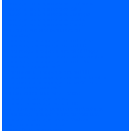
Электродвигатели для горелок Lamborghini
Электродвигатели для горелок Baltur
Электродвигатели для горелок CibUnigas
Электродвигатели для горелок Dreizler
Электродвигатели для горелок Giersch
Комплектующие электродвигателей
Конденсаторы
Конденсаторы электродвигателей Ecoflam
Конденсаторы электродвигателей FBR
Конденсаторы электродвигателей CibUnigas
Конденсаторы электродвигателей Lamborghini
Конденсаторы электродвигателей Baltur
Кабели электродвигателей
Кабели питания электродвигателей FBR
Кабели питания электродвигателей Lamborghini
Кабели питания электродвигателей CibUnigas
Фланцы электродвигателей
Фланцы электродвигателей Ecoflam
Сцепления электродвигателей
Сцепления электродвигателей FBR
Комплектующие электродвигателей Weishaupt
Конденсаторы электродвигателей Weishaupt
Сцепления электродвигателей Weishaupt
Фильры топливные и газовые
Фильтры Dungs для горелок