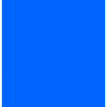
Датчики пламени Siemens
Датчики пламени Ecoflam
Датчики пламени FBR
Датчики пламени Lamborghini
Датчики пламени Baltur
Датчики пламени CibUnigas
Датчики пламени Satronic / Honeywell
Датчики пламени Giersch
Датчики пламени Brahma
Датчики пламени Dungs
Датчики пламени Honeywell
Датчики пламени Kromschroder
Датчики пламени Resideo
Датчики пламени Weishaupt
Комплектующие Датчиков пламени
Запчасти датчиков пламени Siemens для горелок
Кабели дитчиков пламени
Фиксаторы
Запасные части датчиков пламени Satronic / Honeywell
Запасные части датчиков пламени Brahma
Запасные части датчиков пламени Honeywell
Запасные части датчиков пламени Kromschroder
Запасные части датчиков пламени Resideo
Запасные части датчиков пламени для горелок Baltur
Комплектующие датчиков пламени Weishaupt