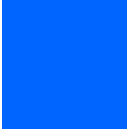
Запчасти для котлов
Автоматы горения для котлов
Горелки для котлов
Горелки для котлов Buderus
Газовые клапаны для котлов
Датчики температуры котла
Датчики температуры BAXI
Датчики температуры Buderus
Электроды для котлов
Электроды для котлов Buderus
Циркуляционные насосы
Вентиляторы для котлов
Вентиляторы для котлов BAXI
Вентиляторы для котлов Buderus
Термостаты
Термостаты комнатные Siemens
Инжекторы для котлов
Панели управления котла
Аноды магниевые
Аноды магниевые BAXI
Аноды магниевые Buderus
Комплекты перехода котла на сжиженный газ
Электромоторы для котла
Теплообменники для котлов
Байпас