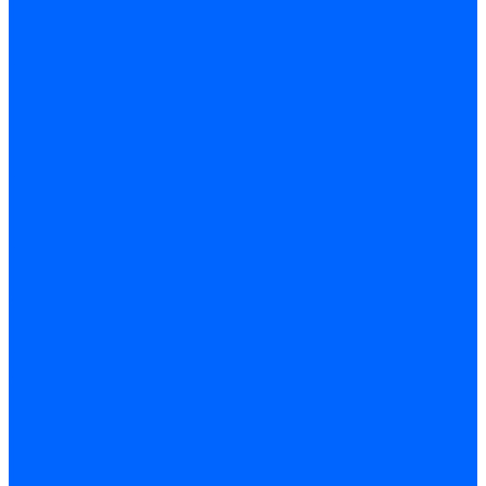
Кабели электродов Honeywell
Кабели электродов Kromschroder
Комплектующие кабелей
Запчасти кабелей розжига и ионизации Baltur
Комплектующие кабелей поджига и ионизации Weishaupt
Сервоприводы
Сервоприводы Siemens
Сервоприводы Weishaupt
Сервоприводы Elco
Сервоприводы Ecoflam
Сервоприводы Riello
Сервоприводы FBR
Сервоприводы Lamborghini
Сервоприводы Baltur
Сервоприводы CibUnigas
Сервоприводы Honeywell
Сервоприводы Dreizler
Сервоприводы Giersch
Сервоприводы Dungs
Сервоприводы Kromschroder
Сервоприводы Satronic / Honeywell
Комплектующие для сервоприводов
Вал воздушной заслонки
Пластина эластичная
Пружины сервоприводов