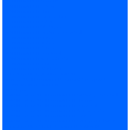
Датчики пламени Siemens
Датчики пламени Ecoflam
Датчики пламени FBR
Датчики пламени Lamborghini
Датчики пламени Baltur
Датчики пламени CibUnigas
Датчики пламени Satronic / Honeywell
Датчики пламени Giersch
Датчики пламени Brahma
Датчики пламени Dungs
Датчики пламени Honeywell
Датчики пламени Kromschroder
Датчики пламени Resideo
Датчики пламени Weishaupt
Комплектующие Датчиков пламени
Запчасти датчиков пламени Siemens для горелок
Кабели дитчиков пламени
Фиксаторы
Запасные части датчиков пламени Satronic / Honeywell
Запасные части датчиков пламени Brahma
Запасные части датчиков пламени Honeywell
Запасные части датчиков пламени Kromschroder
Запасные части датчиков пламени Resideo
Запасные части датчиков пламени для горелок Baltur
Комплектующие датчиков пламени Weishaupt