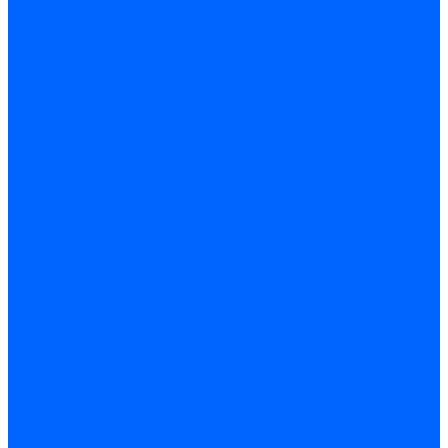
Регуляторы соотношения топливо-воздух
Приводы гидравлические
Регуляторы и сцепления
Шарнирные соединения
Кабели сервопривода
Держатель сервопривода
Шкалы воздушных заслонок
Запасные части сервоприводов и заслонок Siemens для
горелок
Запасные части сервоприводов и заслонок для горелок
Baltur
Запчасти сервоприводов Honeywell
Запчасти сервоприводов Kromschroder
Комплектующие сервоприводов Weishaupt
Заслонки для горелок
Воздушные заслонки Ecoflam
Воздушные заслонки Lamborghini
Заслонки Dungs для горелок
Заслонки Honeywell для горелок
Заслонки Kromschroder для горелок
Заслонки Siemens для горелок
Заслонки воздушные и газовые Weishaupt
Заслонки для горелок Baltur
Электрокомпоненты, ЖК дисплеи, БУИ для горелок
Миниконтакторы для горелок