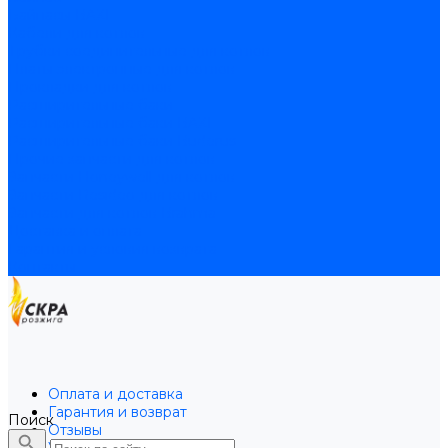
Байпасы BAXI
Кабели для котлов
Трубки соединительные для котлов
Платы электронные для котлов
Прокладки для котлов
Расширительные баки
Расширительные баки BAXI
Расширительные баки Buderus
Прочие запчасти для котлов
Запчасти Honeywell для котлов
Запчасти Resideo для котлов
Запчасти для котлов Brahma
Доставка и оплата
Гарантия и условия возврата
Контакты
Оплата и доставка
Гарантия и возврат
Поиск
Отзывы