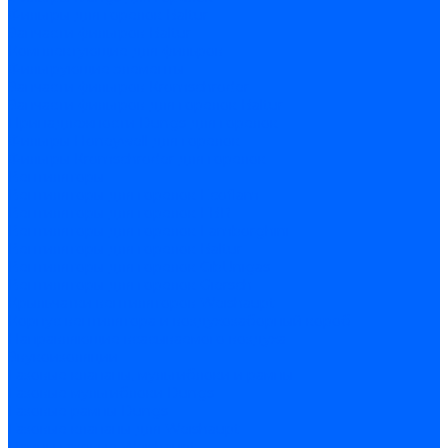
Фильтры для горелок Baltur
Запчасти фильтров Baltur
Комплектующие для фильров
Фильтрующие элементы
Запчасти фильтров Kromschroder
Запчасти фильтров для горелок Baltur
Принадлежности Dungs для горелок
Фильтры Honeywell для горелок
Фильтры Kromschroder для горелок
Вентиляторы
Вентиляторы для горелок Ecoflam
Вентиляторы для горелок FBR
Вентиляторы для горелок Lamborghini
Вентиляторы для горелок Baltur
Вентиляторы для горелок CibUnigas
Вентиляторы для горелок Giersch
Крыльчатки вентиляторов Weishaupt
Корпус вентилятора и воздухозаборный короб
Направляющие всасываемого воздуха
Звукоизоляции
Газовые клапаны, мультиблоки и рампы
Газовые мультиблоки Dungs
Газовые рампы Dungs
Газовые клапаны для Weishaupt
Рампы газовые Weishaupt