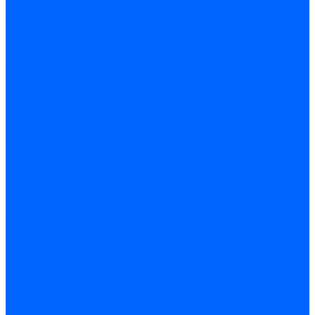
Электроды розжига Baltur
Блоки электродов Baltur
Электроды FBR
Электроды ионизации FBR
Электроды розжига FBR
Блоки электродов розжига FBR
Электроды CibUnigas
Электроды ионизации CibUnigas
Электроды розжига CibUnigas
Блоки электродов розжига CibUnigas
Комплекты электродов CibUnigas
Электроды Dreizler
Электроды ионизации Dreizler
Электроды поджига Dreizler
Электроды Giersch
Электроды ионизации Giersch
Электроды розжига Giersch
Блоки электродов розжига Giersch
Комплекты электродов Giersch
Электроды Brahma
Электроды Honeywell
Электроды Kromschroder
Комплектующие электродов
Фиксаторы электродов
Держатели электродов