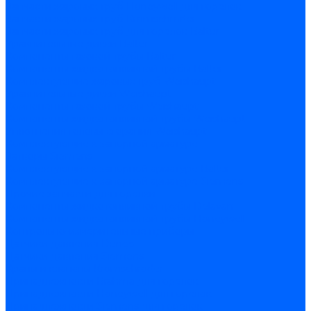
Запчасти жаровых труб Honeywell для горелок
Запчасти жаровых труб Kromschroder
Запчасти жаровых труб для горелок Baltur
Уравнительные диски Baltur
Компоненты газовой трубы Baltur
Компоненты жидкотопливной трубы Baltur
Комплектующие жаровых труб Weishaupt
Уравнительные диски Weishaupt
Компоненты газовой трубы Weishaupt
Компоненты жидкотопливной трубы Weishaupt
Уплотнения головы сгорания Weishaupt
Комплектующие к запорной арматуре
Затворы Siemens
Комплектующие к запорной арматуре Baltur
Комплектующие к запорной арматуре Siemens
Прочие запчасти для горелки
Компоненты жидкотопливной трубы Delavan
Компоненты жидкотопливной трубы Honeywell
Контрольно-измерительные приборы
Датчики давления Dungs
Датчики давления Siemens
Краны и клапаны Kromschroder
Принадлежности Brahma для горелок
Принадлежности Honeywell для горелок
Принадлежности Siemens для горелок