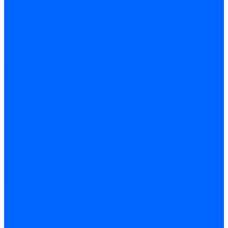
Трубы жаровые Weishaupt
Трубы жаровые Ecoflam
Трубы жаровые FBR
Трубы жаровые Lamborghini
Трубы жаровые Baltur
Жаровые трубы для газовых горелок Baltur
Трубы жаровые CibUnigas
Жаровые трубы Honeywell
Жаровые трубы Kromschroder
Комплектующие жаровых труб
Уравнительные диски
Уравнительные диски Elco
Уравнительные диски Ecoflam
Уравнительные диски Riello
Уравнительные диски FBR
Уравнительные диски Lamborhgini
Завихрители Dreizler
Уравнительные диски Giersch
Диффузоры
Диффузоры Ecoflam
Фланцы
Прокладки фланца
Прокладки фланца Ecoflam
Прокладки фланца FBR
Комплекты удлинения головы сгорания