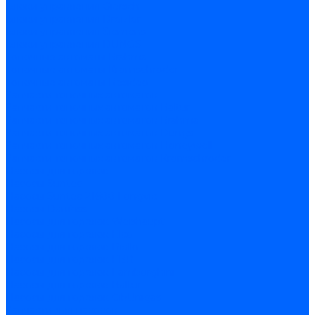
Блоки управления Giersch
Блоки управления Dreizler
Блоки управления Siemens
Блоки управления DUNGS
Топочные автоматы Brahma
Топочные автоматы Kromschroder
Топочные автоматы Resideo
Запчасти топочных автоматов
Запчасти топочных автоматов Baltur
Запчасти топочных автоматов Brahma
Запчасти топочных автоматов Dungs
Запчасти топочных автоматов Honeywell
Запчасти топочных автоматов Kromschroder
Насосы для горелок
Насосы Suntec
Насосы Suntec 21600 Longvic
Насосы Danfoss
Насосы для горелок Weishaupt
Насосы для горелок Elco
Насосы для горелок Riello
Насосы для горелок FBR
Насосы для горелок Lamborghini
Насосы для горелок Baltur
Насосы для горелок CibUnigas
Запчасти для насосов