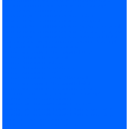
Жидкотопливные электромагнитные клапаны Baltur
Клапаны топливные электромагнитные Weishaupt
Запчасти для топливных клапанов
Запчасти жидкотопливных клапанов Brahma
Запчасти жидкотопливных клапанов Honeywell
Запчасти жидкотопливных клапанов Satronic / Honeywell
Запчасти жидкотопливных клапанов Siemens для горелок
Запчасти жидкотопливных клапанов для горелок Baltur
Комплектующие жидкотопливных клапанов Weishaupt
Электромагнитные Газовые клапаны
Газовые электромагнитные клапаны Dungs
Газовые э/м клапаны Honeywell
Газовые э/м клапаны Brahma
Газовые э/м клапаны Kromschroder
Газовые э/м клапаны Resideo
Газовые э/м клапаны Satronic / Honeywell
Газовые электромагнитные клапаны Baltur
Газовые электромагнитные клапаны Siemens
Клапаны газовые электромагнитные Weishaupt
Запасные части газовых клапанов
Запасные части газовых клапанов Siemens
Запасные части газовых клапанов для горелок Baltur
Запасные части газовых клапанов для горелок Dungs
Блоки контроля герметичности
Блоки контроля герметичности Dungs