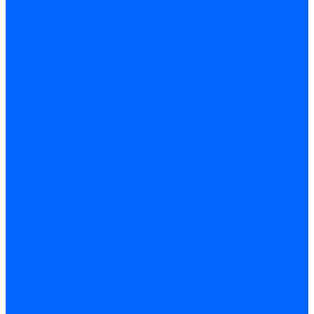
Керамическая изоляция
Удлинители электродов
Штекеры электродов
Запчасти электродов Brahma
Запчасти электродов Kromschroder
Запчасти электродов розжига и ионизации Baltur
Комплектующие электродов Weishaupt
Трансформаторы розжига
Трансформаторы розжига FIDA
Трансформаторы розжига Danfoss
Трансформаторы розжига Weishaupt
Трансформаторы розжига Elco
Трансформаторы розжига Ecoflam
Трансформаторы розжига Riello
Трансформаторы розжига FBR
Трансформаторы розжига Lamborghini
Трансформаторы розжига Baltur
Трансформаторы розжига CibUnigas
Трансформаторы розжига Giersch
Трансформаторы розжига Dreizler
Трансформаторы поджига Dungs
Трансформаторы розжига Brahma
Трансформаторы розжига Cofi
Трансформаторы розжига Honeywell
Трансформаторы розжига Kromschroder