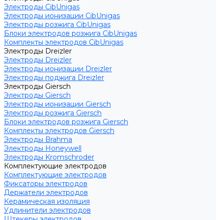
Электроды CibUnigas
Электроды ионизации CibUnigas
Электроды розжига CibUnigas
Блоки электродов розжига CibUnigas
Комплекты электродов CibUnigas
Электроды Dreizler
Электроды Dreizler
Электроды ионизации Dreizler
Электроды поджига Dreizler
Электроды Giersch
Электроды Giersch
Электроды ионизации Giersch
Электроды розжига Giersch
Блоки электродов розжига Giersch
Комплекты электродов Giersch
Электроды Brahma
Электроды Honeywell
Электроды Kromschroder
Комплектующие электродов
Комплектующие электродов
Фиксаторы электродов
Держатели электродов
Керамическая изоляция
Удлинители электродов
Штекеры электродов