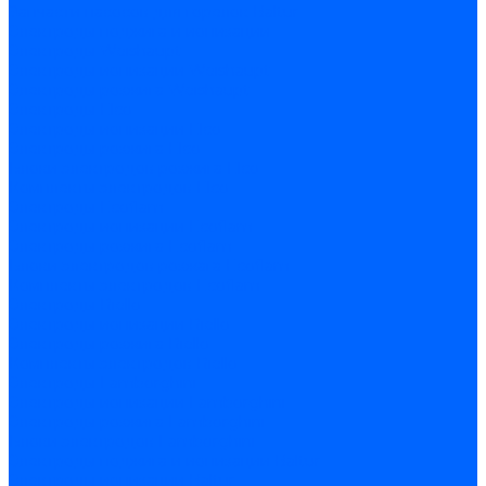
Запчасти насосов для горелок Baltur
Электроды поджига и ионизации
Электроды Weishaupt
Электроды ионизации Weishaupt
Электроды розжига Weishaupt
Электроды Elco
Электроды ионизации Elco
Электроды розжига Elco
Блоки электродов розжига Elco
Комплекты электродов Elco
Электроды Ecoflam
Электроды ионизации Ecoflam
Электроды розжига Ecoflam
Блоки электродов розжага Ecoflam
Комплекты электродов Ecoflam
Электроды Riello
Электроды ионизации Riello
Электроды розжига Riello
Комплекты электродов Riello
Электроды Lamborghini
Электроды ионизации Lamborghini
Электроды розжига Lamborghini
Блоки электродов Lamborghini
Электроды поджига и ионизации Baltur
Электроды ионизации Baltur