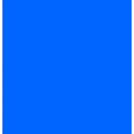
Трансформаторы розжига Satronic / Honeywell
Трансформаторы поджига Siemens
Кабели питания трансформаторов
Запчасти трансформаторов розжига Baltur
Запчасти трансформаторов розжига Brahma
Запчасти трансформаторов розжига Cofi
Запчасти трансформаторов розжига Dungs
Запчасти трансформаторов розжига Honeywell
Запчасти трансформаторов розжига Siemens
Реле давления
Реле давления Weishaupt
Реле давления Dungs
Реле давления Elco
Реле давления Ecoflam
Реле давления Riello
Реле давления FBR
Реле давления Lamborghini
Реле давления Baltur
Реле давления CibUnigas
Реле давления Dreizler
Реле давления Brahma
Реле давления Honeywell
Реле давления Kromschroder
Реле давления Siemens