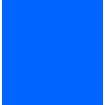
Доставка и оплата
Гарантия и условия возврата
Контакты
...
Каталог товаров
Запчасти для горелок
Блоки управления
Топочные автоматы Siemens
Менеджеры горения Weishaupt
Блоки управления Elco
Блоки управления Ecoflam
Блоки управления Riello
Блоки управления FBR
Топочные автоматы Honeywell
Блоки управления Lamborghini
Блоки управления Baltur
Блоки управления CibUnigas