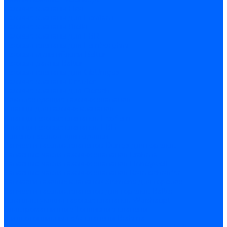
Газовые клапаны Elco
Газовые клапаны для Ecoflam
Газовые клапаны Riello
Газовые клапаны для FBR
Газовые клапаны для Lamborghini
Газовые мультиблоки Baltur
Газовые рампы Baltur
Газовые клапаны для CibUnigas
Газовые клапаны Dreizler
Газовые клапаны для Giersch
Комплектующие газовых клапанов
Фланцы для газовых клапанов
Фланцы газовых клапанов Ecoflam
Фланцы газовых клапанов FBR
Колено газовое для горелки
Запчасти газовых клапанов Dungs для горелок
Запасные части газовых клапанов Brahma
Запасные части газовых клапанов Honeywell
Запасные части газовых клапанов Kromschroder
Запчасти газовых клапанов Siemens для горелок
Запчасти газовых клапанов для горелок Baltur
Комплектующие газовых клапанов Weishaupt
Электромагнитные Топливные клапаны
Жидкотопливные э/м клапаны Brahma