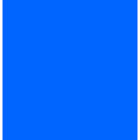
Кабели поджига и ионизации
Кабели поджига и ионизации Weishaupt
Кабели ионизации Weishaupt
Кабели поджига Weishaupt
Комплекты кабелей Weishaupt
Кабели поджига и ионизации Ecoflam
Кабели поджига Ecoflam
Кабели ионизации Ecoflam
Кабели поджига и ионазации FBR
Кабели ионизации FBR
Кабели поджига FBR
Кабели поджига и ионазации Lamborhini
Кабели ионизации Lamborghini
Кабели поджига Lamborghini
Кабели поджига и ионазации Baltur
Кабели ионизации Baltur
Кабели поджига Baltur
Кабели поджига и ионазации CibUnigas
Кабели ионизации CibUnigas
Кабели поджига CibUnigas
Кабели ионизации
Кабели поджига
Кабели в комплекте
Кабели электродов Cofi
Кабели электродов Dungs