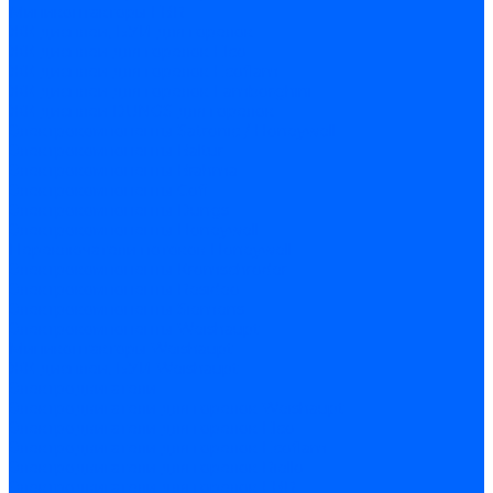
Миниконтакторы FBR
ЖК дисплеи, БУИ для горелок
ЖК дисплеи для горелок Elco
ЖК дисплеи для горелок Ecoflam
ЖК дисплеи для горелок Lamborghini
ЖК дисплеи DUNGS для горелок
Электрокомпоненты Satronic / Honeywell
Электрокомпоненты Baltur
Электрокомпоненты Brahma
Электрокомпоненты Cofi
Электрокомпоненты Dungs
Электрокомпоненты Honeywell
Переключатели потоков Honeywell
Электрокомпоненты Kromschroder
Электрокомпоненты Resideo
Электрокомпоненты Siemens
Электрокомпоненты Weishaupt
Миниконтакторы Weishaupt
ЖК дисплеи, БУИ Weishaupt
Электродвигатели
Электродвигатели для горелок Weishaupt
Электродвигатели для горелок Elco
Электродвигатели для горелок Ecoflam
Электродвигатели для горелок Riello
Электродвигатели для горелок FBR