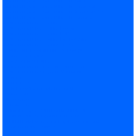
Блоки контроля герметичности Baltur
Блоки контроля герметичности Honeywell
Блоки контроля герметичности Kromschroder
Блоки контроля герметичности Siemens
Жидкотопливные шланги
Жидкотопливные шланги Ecoflam
Жидкотопливные шланги FBR
Жидкотопливные шланги Lamborghini
Жидкотопливные шланги CibUnigas
Шланги жидкотопливные Weishaupt
Газовые подводки
Форсуночные шланги
Жидкотопливные трубки для горелок
Жидкотопливные трубки Weishaupt
Фитинги
Фитинги Ecoflam
Фитинги жидкотопливные Baltur
Манометры
Вакуометры
Термометры
Комплект перехода на сжиженный газ
Датчики температуры и влажности
Датчики влажности и температуры Siemens
Регуляторы давления газа
Регуляторы давления газа Dungs