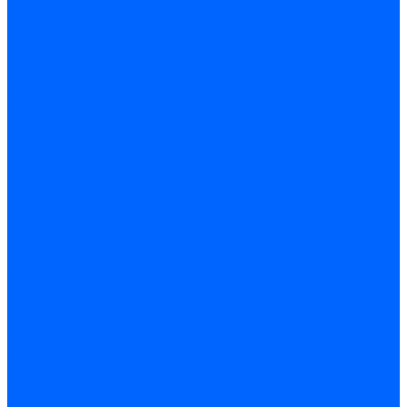
Электродвигатели для горелок Lamborghini
Электродвигатели для горелок Baltur
Электродвигатели для горелок CibUnigas
Электродвигатели для горелок Dreizler
Электродвигатели для горелок Giersch
Комплектующие электродвигателей
Конденсаторы
Конденсаторы электродвигателей Ecoflam
Конденсаторы электродвигателей FBR
Конденсаторы электродвигателей CibUnigas
Конденсаторы электродвигателей Lamborghini
Конденсаторы электродвигателей Baltur
Кабели электродвигателей
Кабели питания электродвигателей FBR
Кабели питания электродвигателей Lamborghini
Кабели питания электродвигателей CibUnigas
Фланцы электродвигателей
Фланцы электродвигателей Ecoflam
Сцепления электродвигателей
Сцепления электродвигателей FBR
Комплектующие электродвигателей Weishaupt
Конденсаторы электродвигателей Weishaupt
Сцепления электродвигателей Weishaupt
Фильры топливные и газовые
Фильтры Dungs для горелок