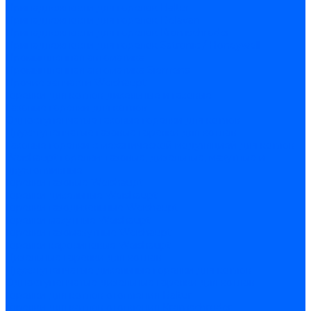
Принадлежности для горелок Baltur
Принадлежности для горелок Delavan
Принадлежности для горелок Kromschroder
Принадлежности для горелок Satronic / Honeywell
Промышленная автоматика
Промышленная автоматика Siemens
Прочие запчасти Weishaupt
Горелки для котлов дизельные и газовые
Газовые горелки для котлов
Одноступенчатые газовые горелки для котлов
Двухступенчатые газовые горелки для котлов
Газовые горелки с механической модуляцией для котлов
Weishaupt горелки: газовые, дизельные, мазутные и
двухтопливные
Горелки газовые Weishaupt
Горелки дизельные Weishaupt
Горелки газодизельные Weishaupt
Горелки мазутные Weishaupt
Горелки газомазутные Weishaupt
Горелки керосиновые Weishaupt
Дизельные горелки для котлов
Двухступенчатые дизельные горелки для котлов
Одноступенчатые дизельные горелки для котлов
Горелки для котлов отопления Baltur
Горелки для котлов отопления Kromschroder