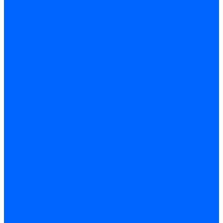
Комплектующие для реле давления
Ниппели
Кабели для реле давления
Фитинги соединительные
Держатели реле давления
Запчасти реле давления Dungs для горелок
Импульсные трубки
Запчасти реле давления Kromschroder
Запчасти реле давления Siemens для горелок
Запчасти реле давления для горелок Baltur
Форсунки
Форсунки Danfoss
Форсунки Fluidics
Форсунки для горелок Weishaupt
Форсунки для горелок Elco
Форсунки для горелок Ecoflam
Форсунки для горелок Riello
Форсунки для горелок F.B.R.
Форсунки CibUnigas
Форсунки Lamborghini
Форсунки Delavan
Форсунки Monarch
Форсунки Steinen
Форсунки для горелок Baltur
Датчики пламени