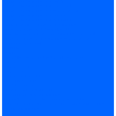
Регуляторы давления газа Baltur
Регуляторы давления газа Honeywell
Регуляторы давления газа Kromschroder
Регуляторы давления газа Siemens
Регуляторы давления газа Weishaupt
Комплектующие регуляторов давления
Запчасти регуляторов давления Dungs
Запасные части регуляторов давления Honeywell
Запчасти регуляторов давления Kromschroder
Компенсатор газовый
Пружины
Ёршики
Корпусные части, прокладки, винты и прочее
Кожухи
Кожухи Ecoflam
Кожухи FBR
Кожухи Lamborghini
Смотровые стекла
Заглушки, Винты
Заглушки, винты Weishaupt
Пластины панелей управления
Прокладки, стопортные кольца, уплотнения
Weishaupt прокладки, стопортные кольца, уплотнения
Панели управления
Трубы жаровые