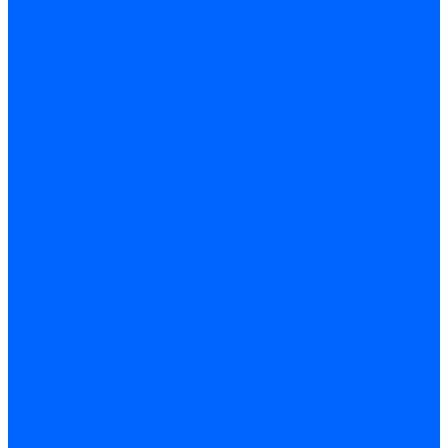
Электроды розжига Baltur
Блоки электродов Baltur
Электроды FBR
Электроды ионизации FBR
Электроды розжига FBR
Блоки электродов розжига FBR
Электроды CibUnigas
Электроды ионизации CibUnigas
Электроды розжига CibUnigas
Блоки электродов розжига CibUnigas
Комплекты электродов CibUnigas
Электроды Dreizler
Электроды ионизации Dreizler
Электроды поджига Dreizler
Электроды Giersch
Электроды ионизации Giersch
Электроды розжига Giersch
Блоки электродов розжига Giersch
Комплекты электродов Giersch
Электроды Brahma
Электроды Honeywell
Электроды Kromschroder
Комплектующие электродов
Фиксаторы электродов
Держатели электродов