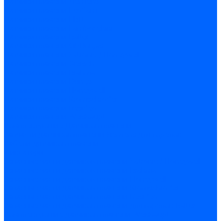
Датчики пламени Siemens
Датчики пламени Ecoflam
Датчики пламени FBR
Датчики пламени Lamborghini
Датчики пламени Baltur
Датчики пламени CibUnigas
Датчики пламени Satronic / Honeywell
Датчики пламени Giersch
Датчики пламени Brahma
Датчики пламени Dungs
Датчики пламени Honeywell
Датчики пламени Kromschroder
Датчики пламени Resideo
Датчики пламени Weishaupt
Комплектующие Датчиков пламени
Запчасти датчиков пламени Siemens для горелок
Кабели дитчиков пламени
Фиксаторы
Запасные части датчиков пламени Satronic / Honeywell
Запасные части датчиков пламени Brahma
Запасные части датчиков пламени Honeywell
Запасные части датчиков пламени Kromschroder
Запасные части датчиков пламени Resideo
Запасные части датчиков пламени для горелок Baltur
Комплектующие датчиков пламени Weishaupt