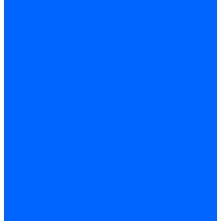
Кабели поджига и ионизации
Кабели поджига и ионизации Weishaupt
Кабели ионизации Weishaupt
Кабели поджига Weishaupt
Комплекты кабелей Weishaupt
Кабели поджига и ионизации Ecoflam
Кабели поджига Ecoflam
Кабели ионизации Ecoflam
Кабели поджига и ионазации FBR
Кабели ионизации FBR
Кабели поджига FBR
Кабели поджига и ионазации Lamborhini
Кабели ионизации Lamborghini
Кабели поджига Lamborghini
Кабели поджига и ионазации Baltur
Кабели ионизации Baltur
Кабели поджига Baltur
Кабели поджига и ионазации CibUnigas
Кабели ионизации CibUnigas
Кабели поджига CibUnigas
Кабели ионизации
Кабели поджига
Кабели в комплекте
Кабели электродов Cofi
Кабели электродов Dungs