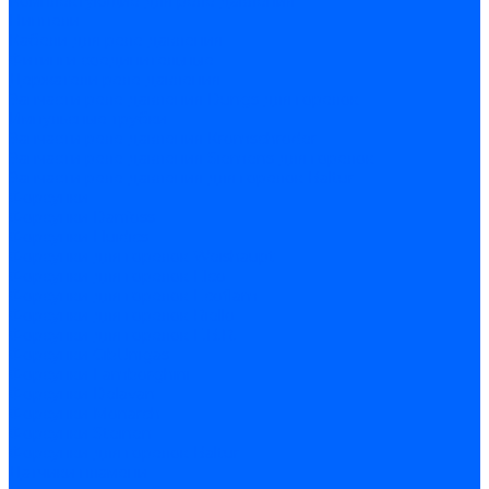
Комплектующие для реле давления
Ниппели
Кабели для реле давления
Фитинги соединительные
Держатели реле давления
Запчасти реле давления Dungs для горелок
Импульсные трубки
Запчасти реле давления Kromschroder
Запчасти реле давления Siemens для горелок
Запчасти реле давления для горелок Baltur
Форсунки
Форсунки Danfoss
Форсунки Fluidics
Форсунки для горелок Weishaupt
Форсунки для горелок Elco
Форсунки для горелок Ecoflam
Форсунки для горелок Riello
Форсунки для горелок F.B.R.
Форсунки CibUnigas
Форсунки Lamborghini
Форсунки Delavan
Форсунки Monarch
Форсунки Steinen
Форсунки для горелок Baltur
Датчики пламени