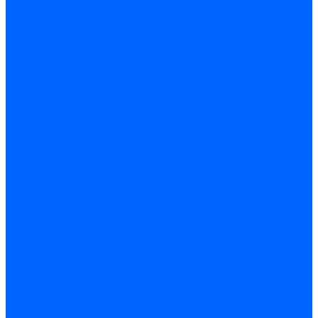
Блоки управления Giersch
Блоки управления Dreizler
Блоки управления Siemens
Блоки управления DUNGS
Топочные автоматы Brahma
Топочные автоматы Kromschroder
Топочные автоматы Resideo
Запчасти топочных автоматов
Запчасти топочных автоматов Baltur
Запчасти топочных автоматов Brahma
Запчасти топочных автоматов Dungs
Запчасти топочных автоматов Honeywell
Запчасти топочных автоматов Kromschroder
Насосы для горелок
Насосы Suntec
Насосы Suntec 21600 Longvic
Насосы Danfoss
Насосы для горелок Weishaupt
Насосы для горелок Elco
Насосы для горелок Riello
Насосы для горелок FBR
Насосы для горелок Lamborghini
Насосы для горелок Baltur
Насосы для горелок CibUnigas
Запчасти для насосов