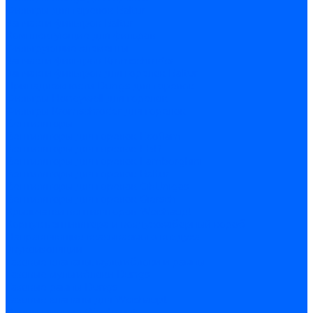
Фильтры для горелок Baltur
Запчасти фильтров Baltur
Комплектующие для фильров
Фильтрующие элементы
Запчасти фильтров Kromschroder
Запчасти фильтров для горелок Baltur
Принадлежности Dungs для горелок
Фильтры Honeywell для горелок
Фильтры Kromschroder для горелок
Вентиляторы
Вентиляторы для горелок Ecoflam
Вентиляторы для горелок FBR
Вентиляторы для горелок Lamborghini
Вентиляторы для горелок Baltur
Вентиляторы для горелок CibUnigas
Вентиляторы для горелок Giersch
Крыльчатки вентиляторов Weishaupt
Корпус вентилятора и воздухозаборный короб
Направляющие всасываемого воздуха
Звукоизоляции
Газовые клапаны, мультиблоки и рампы
Газовые мультиблоки Dungs
Газовые рампы Dungs
Газовые клапаны для Weishaupt
Рампы газовые Weishaupt