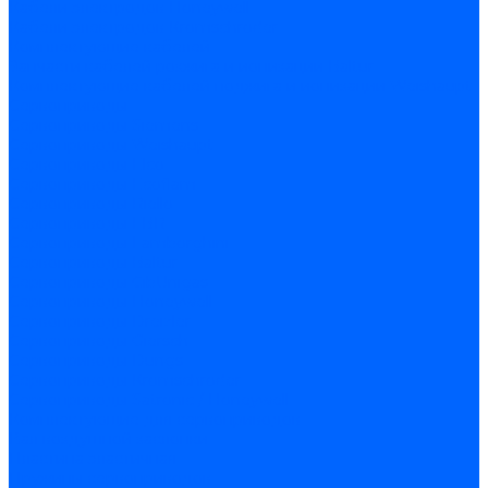
Кабели электродов Honeywell
Кабели электродов Kromschroder
Комплектующие кабелей
Запчасти кабелей розжига и ионизации Baltur
Комплектующие кабелей поджига и ионизации Weishaupt
Сервоприводы
Сервоприводы Siemens
Сервоприводы Weishaupt
Сервоприводы Elco
Сервоприводы Ecoflam
Сервоприводы Riello
Сервоприводы FBR
Сервоприводы Lamborghini
Сервоприводы Baltur
Сервоприводы CibUnigas
Сервоприводы Honeywell
Сервоприводы Dreizler
Сервоприводы Giersch
Сервоприводы Dungs
Сервоприводы Kromschroder
Сервоприводы Satronic / Honeywell
Комплектующие для сервоприводов
Вал воздушной заслонки
Пластина эластичная
Пружины сервоприводов