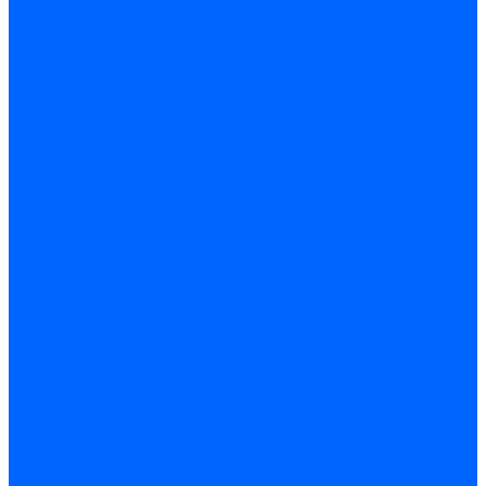
Трубы жаровые Weishaupt
Трубы жаровые Ecoflam
Трубы жаровые FBR
Трубы жаровые Lamborghini
Трубы жаровые Baltur
Жаровые трубы для газовых горелок Baltur
Трубы жаровые CibUnigas
Жаровые трубы Honeywell
Жаровые трубы Kromschroder
Комплектующие жаровых труб
Уравнительные диски
Уравнительные диски Elco
Уравнительные диски Ecoflam
Уравнительные диски Riello
Уравнительные диски FBR
Уравнительные диски Lamborhgini
Завихрители Dreizler
Уравнительные диски Giersch
Диффузоры
Диффузоры Ecoflam
Фланцы
Прокладки фланца
Прокладки фланца Ecoflam
Прокладки фланца FBR
Комплекты удлинения головы сгорания