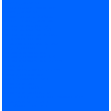
Запчасти для котлов
Автоматы горения для котлов
Горелки для котлов
Горелки для котлов Buderus
Газовые клапаны для котлов
Датчики температуры котла
Датчики температуры BAXI
Датчики температуры Buderus
Электроды для котлов
Электроды для котлов Buderus
Циркуляционные насосы
Вентиляторы для котлов
Вентиляторы для котлов BAXI
Вентиляторы для котлов Buderus
Термостаты
Термостаты комнатные Siemens
Инжекторы для котлов
Панели управления котла
Аноды магниевые
Аноды магниевые BAXI
Аноды магниевые Buderus
Комплекты перехода котла на сжиженный газ
Электромоторы для котла
Теплообменники для котлов
Байпас