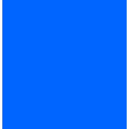
Запчасти жаровых труб Honeywell для горелок
Запчасти жаровых труб Kromschroder
Запчасти жаровых труб для горелок Baltur
Уравнительные диски Baltur
Компоненты газовой трубы Baltur
Компоненты жидкотопливной трубы Baltur
Комплектующие жаровых труб Weishaupt
Уравнительные диски Weishaupt
Компоненты газовой трубы Weishaupt
Компоненты жидкотопливной трубы Weishaupt
Уплотнения головы сгорания Weishaupt
Комплектующие к запорной арматуре
Затворы Siemens
Комплектующие к запорной арматуре Baltur
Комплектующие к запорной арматуре Siemens
Прочие запчасти для горелки
Компоненты жидкотопливной трубы Delavan
Компоненты жидкотопливной трубы Honeywell
Контрольно-измерительные приборы
Датчики давления Dungs
Датчики давления Siemens
Краны и клапаны Kromschroder
Принадлежности Brahma для горелок
Принадлежности Honeywell для горелок
Принадлежности Siemens для горелок