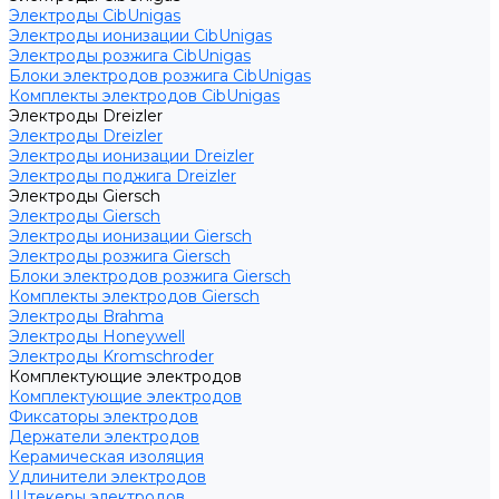
Электроды CibUnigas
Электроды ионизации CibUnigas
Электроды розжига CibUnigas
Блоки электродов розжига CibUnigas
Комплекты электродов CibUnigas
Электроды Dreizler
Электроды Dreizler
Электроды ионизации Dreizler
Электроды поджига Dreizler
Электроды Giersch
Электроды Giersch
Электроды ионизации Giersch
Электроды розжига Giersch
Блоки электродов розжига Giersch
Комплекты электродов Giersch
Электроды Brahma
Электроды Honeywell
Электроды Kromschroder
Комплектующие электродов
Комплектующие электродов
Фиксаторы электродов
Держатели электродов
Керамическая изоляция
Удлинители электродов
Штекеры электродов