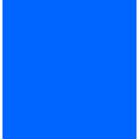
Доставка и оплата
Гарантия и условия возврата
Контакты
...
Каталог товаров
Запчасти для горелок
Блоки управления
Топочные автоматы Siemens
Менеджеры горения Weishaupt
Блоки управления Elco
Блоки управления Ecoflam
Блоки управления Riello
Блоки управления FBR
Топочные автоматы Honeywell
Блоки управления Lamborghini
Блоки управления Baltur
Блоки управления CibUnigas