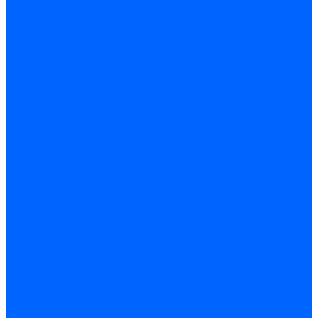
Газовые клапаны Elco
Газовые клапаны для Ecoflam
Газовые клапаны Riello
Газовые клапаны для FBR
Газовые клапаны для Lamborghini
Газовые мультиблоки Baltur
Газовые рампы Baltur
Газовые клапаны для CibUnigas
Газовые клапаны Dreizler
Газовые клапаны для Giersch
Комплектующие газовых клапанов
Фланцы для газовых клапанов
Фланцы газовых клапанов Ecoflam
Фланцы газовых клапанов FBR
Колено газовое для горелки
Запчасти газовых клапанов Dungs для горелок
Запасные части газовых клапанов Brahma
Запасные части газовых клапанов Honeywell
Запасные части газовых клапанов Kromschroder
Запчасти газовых клапанов Siemens для горелок
Запчасти газовых клапанов для горелок Baltur
Комплектующие газовых клапанов Weishaupt
Электромагнитные Топливные клапаны
Жидкотопливные э/м клапаны Brahma