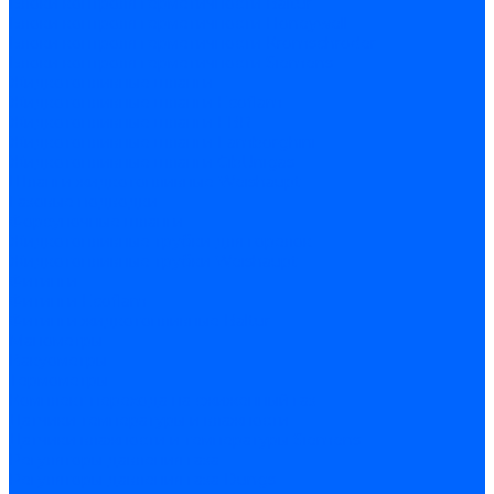
Блоки контроля герметичности Baltur
Блоки контроля герметичности Honeywell
Блоки контроля герметичности Kromschroder
Блоки контроля герметичности Siemens
Жидкотопливные шланги
Жидкотопливные шланги Ecoflam
Жидкотопливные шланги FBR
Жидкотопливные шланги Lamborghini
Жидкотопливные шланги CibUnigas
Шланги жидкотопливные Weishaupt
Газовые подводки
Форсуночные шланги
Жидкотопливные трубки для горелок
Жидкотопливные трубки Weishaupt
Фитинги
Фитинги Ecoflam
Фитинги жидкотопливные Baltur
Манометры
Вакуометры
Термометры
Комплект перехода на сжиженный газ
Датчики температуры и влажности
Датчики влажности и температуры Siemens
Регуляторы давления газа
Регуляторы давления газа Dungs