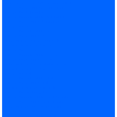
Запчасти насосов для горелок Baltur
Электроды поджига и ионизации
Электроды Weishaupt
Электроды ионизации Weishaupt
Электроды розжига Weishaupt
Электроды Elco
Электроды ионизации Elco
Электроды розжига Elco
Блоки электродов розжига Elco
Комплекты электродов Elco
Электроды Ecoflam
Электроды ионизации Ecoflam
Электроды розжига Ecoflam
Блоки электродов розжага Ecoflam
Комплекты электродов Ecoflam
Электроды Riello
Электроды ионизации Riello
Электроды розжига Riello
Комплекты электродов Riello
Электроды Lamborghini
Электроды ионизации Lamborghini
Электроды розжига Lamborghini
Блоки электродов Lamborghini
Электроды поджига и ионизации Baltur
Электроды ионизации Baltur