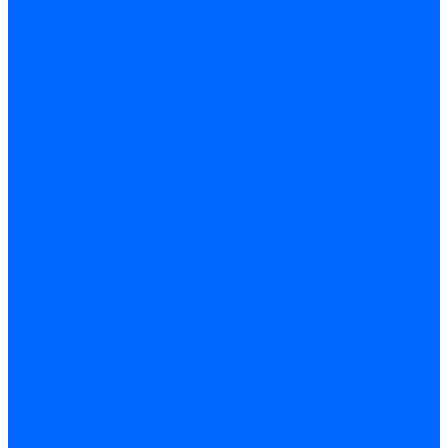
Электродвигатели для горелок Lamborghini
Электродвигатели для горелок Baltur
Электродвигатели для горелок CibUnigas
Электродвигатели для горелок Dreizler
Электродвигатели для горелок Giersch
Комплектующие электродвигателей
Конденсаторы
Конденсаторы электродвигателей Ecoflam
Конденсаторы электродвигателей FBR
Конденсаторы электродвигателей CibUnigas
Конденсаторы электродвигателей Lamborghini
Конденсаторы электродвигателей Baltur
Кабели электродвигателей
Кабели питания электродвигателей FBR
Кабели питания электродвигателей Lamborghini
Кабели питания электродвигателей CibUnigas
Фланцы электродвигателей
Фланцы электродвигателей Ecoflam
Сцепления электродвигателей
Сцепления электродвигателей FBR
Комплектующие электродвигателей Weishaupt
Конденсаторы электродвигателей Weishaupt
Сцепления электродвигателей Weishaupt
Фильры топливные и газовые
Фильтры Dungs для горелок