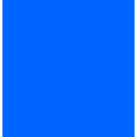
Керамическая изоляция
Удлинители электродов
Штекеры электродов
Запчасти электродов Brahma
Запчасти электродов Kromschroder
Запчасти электродов розжига и ионизации Baltur
Комплектующие электродов Weishaupt
Трансформаторы розжига
Трансформаторы розжига FIDA
Трансформаторы розжига Danfoss
Трансформаторы розжига Weishaupt
Трансформаторы розжига Elco
Трансформаторы розжига Ecoflam
Трансформаторы розжига Riello
Трансформаторы розжига FBR
Трансформаторы розжига Lamborghini
Трансформаторы розжига Baltur
Трансформаторы розжига CibUnigas
Трансформаторы розжига Giersch
Трансформаторы розжига Dreizler
Трансформаторы поджига Dungs
Трансформаторы розжига Brahma
Трансформаторы розжига Cofi
Трансформаторы розжига Honeywell
Трансформаторы розжига Kromschroder