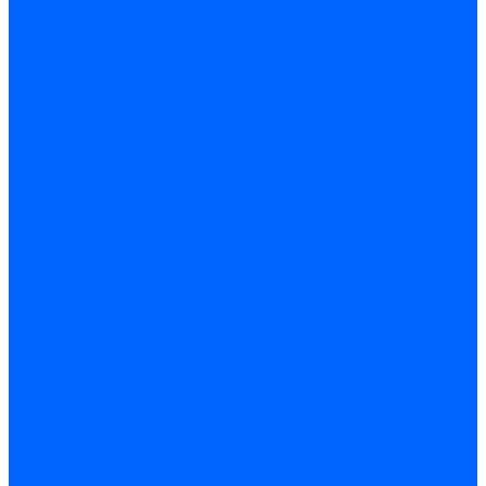
Регуляторы давления газа Baltur
Регуляторы давления газа Honeywell
Регуляторы давления газа Kromschroder
Регуляторы давления газа Siemens
Регуляторы давления газа Weishaupt
Комплектующие регуляторов давления
Запчасти регуляторов давления Dungs
Запасные части регуляторов давления Honeywell
Запчасти регуляторов давления Kromschroder
Компенсатор газовый
Пружины
Ёршики
Корпусные части, прокладки, винты и прочее
Кожухи
Кожухи Ecoflam
Кожухи FBR
Кожухи Lamborghini
Смотровые стекла
Заглушки, Винты
Заглушки, винты Weishaupt
Пластины панелей управления
Прокладки, стопортные кольца, уплотнения
Weishaupt прокладки, стопортные кольца, уплотнения
Панели управления
Трубы жаровые