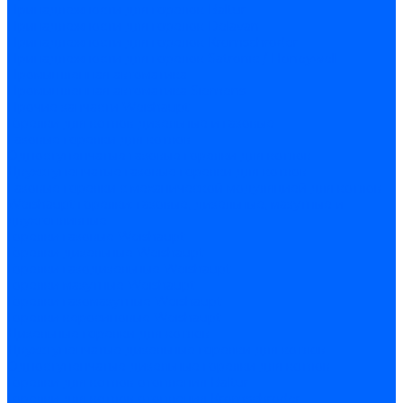
Принадлежности для горелок Baltur
Принадлежности для горелок Delavan
Принадлежности для горелок Kromschroder
Принадлежности для горелок Satronic / Honeywell
Промышленная автоматика
Промышленная автоматика Siemens
Прочие запчасти Weishaupt
Горелки для котлов дизельные и газовые
Газовые горелки для котлов
Одноступенчатые газовые горелки для котлов
Двухступенчатые газовые горелки для котлов
Газовые горелки с механической модуляцией для котлов
Weishaupt горелки: газовые, дизельные, мазутные и
двухтопливные
Горелки газовые Weishaupt
Горелки дизельные Weishaupt
Горелки газодизельные Weishaupt
Горелки мазутные Weishaupt
Горелки газомазутные Weishaupt
Горелки керосиновые Weishaupt
Дизельные горелки для котлов
Двухступенчатые дизельные горелки для котлов
Одноступенчатые дизельные горелки для котлов
Горелки для котлов отопления Baltur
Горелки для котлов отопления Kromschroder