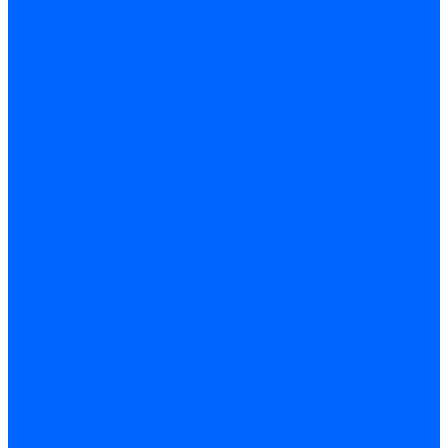
Трансформаторы розжига Satronic / Honeywell
Трансформаторы поджига Siemens
Кабели питания трансформаторов
Запчасти трансформаторов розжига Baltur
Запчасти трансформаторов розжига Brahma
Запчасти трансформаторов розжига Cofi
Запчасти трансформаторов розжига Dungs
Запчасти трансформаторов розжига Honeywell
Запчасти трансформаторов розжига Siemens
Реле давления
Реле давления Weishaupt
Реле давления Dungs
Реле давления Elco
Реле давления Ecoflam
Реле давления Riello
Реле давления FBR
Реле давления Lamborghini
Реле давления Baltur
Реле давления CibUnigas
Реле давления Dreizler
Реле давления Brahma
Реле давления Honeywell
Реле давления Kromschroder
Реле давления Siemens