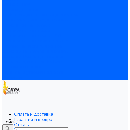
Байпасы BAXI
Кабели для котлов
Трубки соединительные для котлов
Платы электронные для котлов
Прокладки для котлов
Расширительные баки
Расширительные баки BAXI
Расширительные баки Buderus
Прочие запчасти для котлов
Запчасти Honeywell для котлов
Запчасти Resideo для котлов
Запчасти для котлов Brahma
Доставка и оплата
Гарантия и условия возврата
Контакты
Оплата и доставка
Гарантия и возврат
Поиск
Отзывы