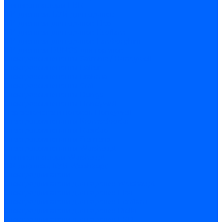
Миниконтакторы FBR
ЖК дисплеи, БУИ для горелок
ЖК дисплеи для горелок Elco
ЖК дисплеи для горелок Ecoflam
ЖК дисплеи для горелок Lamborghini
ЖК дисплеи DUNGS для горелок
Электрокомпоненты Satronic / Honeywell
Электрокомпоненты Baltur
Электрокомпоненты Brahma
Электрокомпоненты Cofi
Электрокомпоненты Dungs
Электрокомпоненты Honeywell
Переключатели потоков Honeywell
Электрокомпоненты Kromschroder
Электрокомпоненты Resideo
Электрокомпоненты Siemens
Электрокомпоненты Weishaupt
Миниконтакторы Weishaupt
ЖК дисплеи, БУИ Weishaupt
Электродвигатели
Электродвигатели для горелок Weishaupt
Электродвигатели для горелок Elco
Электродвигатели для горелок Ecoflam
Электродвигатели для горелок Riello
Электродвигатели для горелок FBR