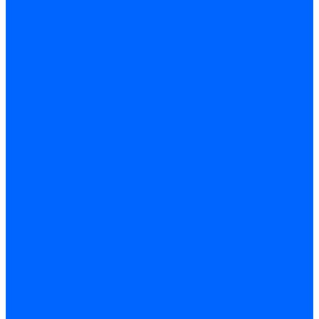
Регуляторы соотношения топливо-воздух
Приводы гидравлические
Регуляторы и сцепления
Шарнирные соединения
Кабели сервопривода
Держатель сервопривода
Шкалы воздушных заслонок
Запасные части сервоприводов и заслонок Siemens для
горелок
Запасные части сервоприводов и заслонок для горелок
Baltur
Запчасти сервоприводов Honeywell
Запчасти сервоприводов Kromschroder
Комплектующие сервоприводов Weishaupt
Заслонки для горелок
Воздушные заслонки Ecoflam
Воздушные заслонки Lamborghini
Заслонки Dungs для горелок
Заслонки Honeywell для горелок
Заслонки Kromschroder для горелок
Заслонки Siemens для горелок
Заслонки воздушные и газовые Weishaupt
Заслонки для горелок Baltur
Электрокомпоненты, ЖК дисплеи, БУИ для горелок
Миниконтакторы для горелок