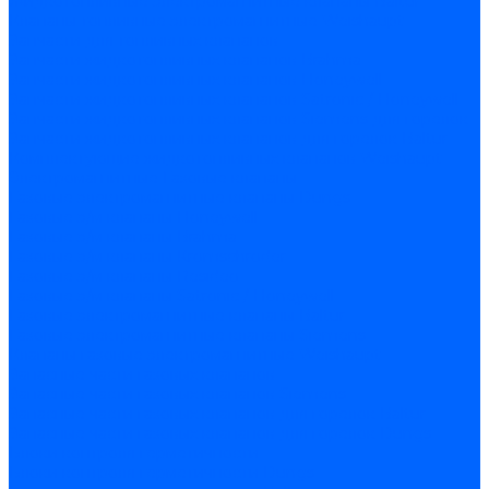
Жидкотопливные электромагнитные клапаны Baltur
Клапаны топливные электромагнитные Weishaupt
Запчасти для топливных клапанов
Запчасти жидкотопливных клапанов Brahma
Запчасти жидкотопливных клапанов Honeywell
Запчасти жидкотопливных клапанов Satronic / Honeywell
Запчасти жидкотопливных клапанов Siemens для горелок
Запчасти жидкотопливных клапанов для горелок Baltur
Комплектующие жидкотопливных клапанов Weishaupt
Электромагнитные Газовые клапаны
Газовые электромагнитные клапаны Dungs
Газовые э/м клапаны Honeywell
Газовые э/м клапаны Brahma
Газовые э/м клапаны Kromschroder
Газовые э/м клапаны Resideo
Газовые э/м клапаны Satronic / Honeywell
Газовые электромагнитные клапаны Baltur
Газовые электромагнитные клапаны Siemens
Клапаны газовые электромагнитные Weishaupt
Запасные части газовых клапанов
Запасные части газовых клапанов Siemens
Запасные части газовых клапанов для горелок Baltur
Запасные части газовых клапанов для горелок Dungs
Блоки контроля герметичности
Блоки контроля герметичности Dungs