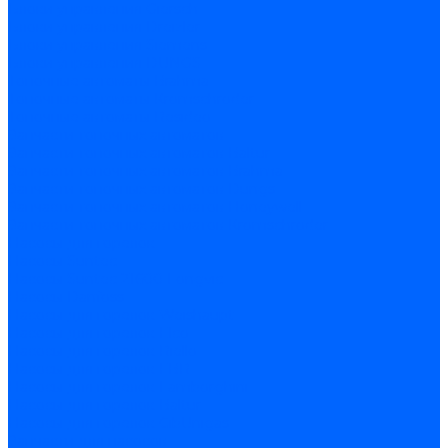
Блоки управления Giersch
Блоки управления Dreizler
Блоки управления Siemens
Блоки управления DUNGS
Топочные автоматы Brahma
Топочные автоматы Kromschroder
Топочные автоматы Resideo
Запчасти топочных автоматов
Запчасти топочных автоматов Baltur
Запчасти топочных автоматов Brahma
Запчасти топочных автоматов Dungs
Запчасти топочных автоматов Honeywell
Запчасти топочных автоматов Kromschroder
Насосы для горелок
Насосы Suntec
Насосы Suntec 21600 Longvic
Насосы Danfoss
Насосы для горелок Weishaupt
Насосы для горелок Elco
Насосы для горелок Riello
Насосы для горелок FBR
Насосы для горелок Lamborghini
Насосы для горелок Baltur
Насосы для горелок CibUnigas
Запчасти для насосов