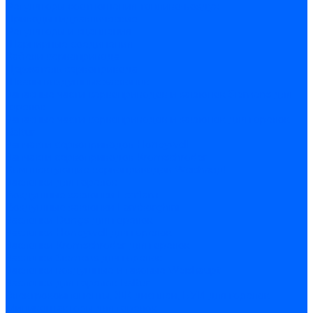
Регуляторы соотношения топливо-воздух
Приводы гидравлические
Регуляторы и сцепления
Шарнирные соединения
Кабели сервопривода
Держатель сервопривода
Шкалы воздушных заслонок
Запасные части сервоприводов и заслонок Siemens для
горелок
Запасные части сервоприводов и заслонок для горелок
Baltur
Запчасти сервоприводов Honeywell
Запчасти сервоприводов Kromschroder
Комплектующие сервоприводов Weishaupt
Заслонки для горелок
Воздушные заслонки Ecoflam
Воздушные заслонки Lamborghini
Заслонки Dungs для горелок
Заслонки Honeywell для горелок
Заслонки Kromschroder для горелок
Заслонки Siemens для горелок
Заслонки воздушные и газовые Weishaupt
Заслонки для горелок Baltur
Электрокомпоненты, ЖК дисплеи, БУИ для горелок
Миниконтакторы для горелок