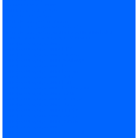
Керамическая изоляция
Удлинители электродов
Штекеры электродов
Запчасти электродов Brahma
Запчасти электродов Kromschroder
Запчасти электродов розжига и ионизации Baltur
Комплектующие электродов Weishaupt
Трансформаторы розжига
Трансформаторы розжига FIDA
Трансформаторы розжига Danfoss
Трансформаторы розжига Weishaupt
Трансформаторы розжига Elco
Трансформаторы розжига Ecoflam
Трансформаторы розжига Riello
Трансформаторы розжига FBR
Трансформаторы розжига Lamborghini
Трансформаторы розжига Baltur
Трансформаторы розжига CibUnigas
Трансформаторы розжига Giersch
Трансформаторы розжига Dreizler
Трансформаторы поджига Dungs
Трансформаторы розжига Brahma
Трансформаторы розжига Cofi
Трансформаторы розжига Honeywell
Трансформаторы розжига Kromschroder