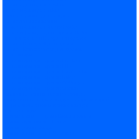
Фильтры для горелок Baltur
Запчасти фильтров Baltur
Комплектующие для фильров
Фильтрующие элементы
Запчасти фильтров Kromschroder
Запчасти фильтров для горелок Baltur
Принадлежности Dungs для горелок
Фильтры Honeywell для горелок
Фильтры Kromschroder для горелок
Вентиляторы
Вентиляторы для горелок Ecoflam
Вентиляторы для горелок FBR
Вентиляторы для горелок Lamborghini
Вентиляторы для горелок Baltur
Вентиляторы для горелок CibUnigas
Вентиляторы для горелок Giersch
Крыльчатки вентиляторов Weishaupt
Корпус вентилятора и воздухозаборный короб
Направляющие всасываемого воздуха
Звукоизоляции
Газовые клапаны, мультиблоки и рампы
Газовые мультиблоки Dungs
Газовые рампы Dungs
Газовые клапаны для Weishaupt
Рампы газовые Weishaupt