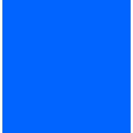
Трансформаторы розжига Satronic / Honeywell
Трансформаторы поджига Siemens
Кабели питания трансформаторов
Запчасти трансформаторов розжига Baltur
Запчасти трансформаторов розжига Brahma
Запчасти трансформаторов розжига Cofi
Запчасти трансформаторов розжига Dungs
Запчасти трансформаторов розжига Honeywell
Запчасти трансформаторов розжига Siemens
Реле давления
Реле давления Weishaupt
Реле давления Dungs
Реле давления Elco
Реле давления Ecoflam
Реле давления Riello
Реле давления FBR
Реле давления Lamborghini
Реле давления Baltur
Реле давления CibUnigas
Реле давления Dreizler
Реле давления Brahma
Реле давления Honeywell
Реле давления Kromschroder
Реле давления Siemens