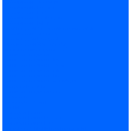
Трубы жаровые Weishaupt
Трубы жаровые Ecoflam
Трубы жаровые FBR
Трубы жаровые Lamborghini
Трубы жаровые Baltur
Жаровые трубы для газовых горелок Baltur
Трубы жаровые CibUnigas
Жаровые трубы Honeywell
Жаровые трубы Kromschroder
Комплектующие жаровых труб
Уравнительные диски
Уравнительные диски Elco
Уравнительные диски Ecoflam
Уравнительные диски Riello
Уравнительные диски FBR
Уравнительные диски Lamborhgini
Завихрители Dreizler
Уравнительные диски Giersch
Диффузоры
Диффузоры Ecoflam
Фланцы
Прокладки фланца
Прокладки фланца Ecoflam
Прокладки фланца FBR
Комплекты удлинения головы сгорания