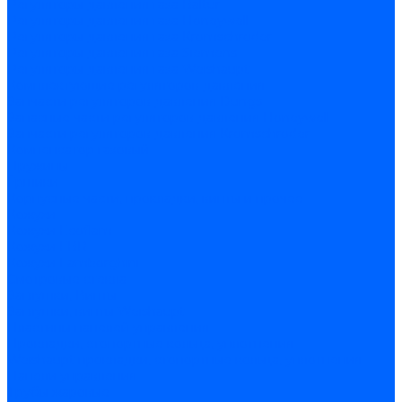
Регуляторы давления газа Baltur
Регуляторы давления газа Honeywell
Регуляторы давления газа Kromschroder
Регуляторы давления газа Siemens
Регуляторы давления газа Weishaupt
Комплектующие регуляторов давления
Запчасти регуляторов давления Dungs
Запасные части регуляторов давления Honeywell
Запчасти регуляторов давления Kromschroder
Компенсатор газовый
Пружины
Ёршики
Корпусные части, прокладки, винты и прочее
Кожухи
Кожухи Ecoflam
Кожухи FBR
Кожухи Lamborghini
Смотровые стекла
Заглушки, Винты
Заглушки, винты Weishaupt
Пластины панелей управления
Прокладки, стопортные кольца, уплотнения
Weishaupt прокладки, стопортные кольца, уплотнения
Панели управления
Трубы жаровые