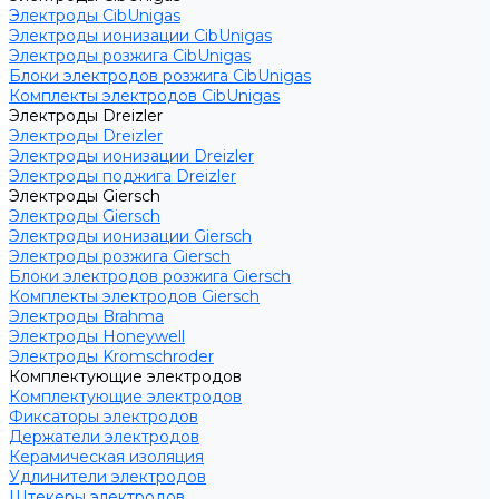
Электроды CibUnigas
Электроды ионизации CibUnigas
Электроды розжига CibUnigas
Блоки электродов розжига CibUnigas
Комплекты электродов CibUnigas
Электроды Dreizler
Электроды Dreizler
Электроды ионизации Dreizler
Электроды поджига Dreizler
Электроды Giersch
Электроды Giersch
Электроды ионизации Giersch
Электроды розжига Giersch
Блоки электродов розжига Giersch
Комплекты электродов Giersch
Электроды Brahma
Электроды Honeywell
Электроды Kromschroder
Комплектующие электродов
Комплектующие электродов
Фиксаторы электродов
Держатели электродов
Керамическая изоляция
Удлинители электродов
Штекеры электродов