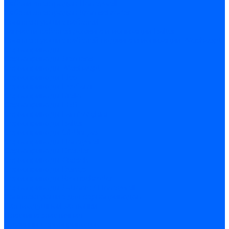
Кабели электродов Honeywell
Кабели электродов Kromschroder
Комплектующие кабелей
Запчасти кабелей розжига и ионизации Baltur
Комплектующие кабелей поджига и ионизации Weishaupt
Сервоприводы
Сервоприводы Siemens
Сервоприводы Weishaupt
Сервоприводы Elco
Сервоприводы Ecoflam
Сервоприводы Riello
Сервоприводы FBR
Сервоприводы Lamborghini
Сервоприводы Baltur
Сервоприводы CibUnigas
Сервоприводы Honeywell
Сервоприводы Dreizler
Сервоприводы Giersch
Сервоприводы Dungs
Сервоприводы Kromschroder
Сервоприводы Satronic / Honeywell
Комплектующие для сервоприводов
Вал воздушной заслонки
Пластина эластичная
Пружины сервоприводов