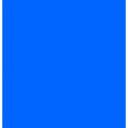
Запчасти для котлов
Автоматы горения для котлов
Горелки для котлов
Горелки для котлов Buderus
Газовые клапаны для котлов
Датчики температуры котла
Датчики температуры BAXI
Датчики температуры Buderus
Электроды для котлов
Электроды для котлов Buderus
Циркуляционные насосы
Вентиляторы для котлов
Вентиляторы для котлов BAXI
Вентиляторы для котлов Buderus
Термостаты
Термостаты комнатные Siemens
Инжекторы для котлов
Панели управления котла
Аноды магниевые
Аноды магниевые BAXI
Аноды магниевые Buderus
Комплекты перехода котла на сжиженный газ
Электромоторы для котла
Теплообменники для котлов
Байпас