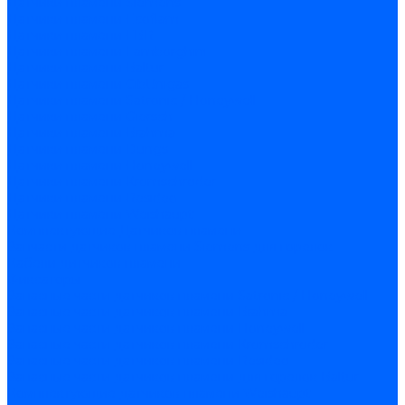
Датчики пламени Siemens
Датчики пламени Ecoflam
Датчики пламени FBR
Датчики пламени Lamborghini
Датчики пламени Baltur
Датчики пламени CibUnigas
Датчики пламени Satronic / Honeywell
Датчики пламени Giersch
Датчики пламени Brahma
Датчики пламени Dungs
Датчики пламени Honeywell
Датчики пламени Kromschroder
Датчики пламени Resideo
Датчики пламени Weishaupt
Комплектующие Датчиков пламени
Запчасти датчиков пламени Siemens для горелок
Кабели дитчиков пламени
Фиксаторы
Запасные части датчиков пламени Satronic / Honeywell
Запасные части датчиков пламени Brahma
Запасные части датчиков пламени Honeywell
Запасные части датчиков пламени Kromschroder
Запасные части датчиков пламени Resideo
Запасные части датчиков пламени для горелок Baltur
Комплектующие датчиков пламени Weishaupt