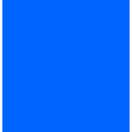
Миниконтакторы FBR
ЖК дисплеи, БУИ для горелок
ЖК дисплеи для горелок Elco
ЖК дисплеи для горелок Ecoflam
ЖК дисплеи для горелок Lamborghini
ЖК дисплеи DUNGS для горелок
Электрокомпоненты Satronic / Honeywell
Электрокомпоненты Baltur
Электрокомпоненты Brahma
Электрокомпоненты Cofi
Электрокомпоненты Dungs
Электрокомпоненты Honeywell
Переключатели потоков Honeywell
Электрокомпоненты Kromschroder
Электрокомпоненты Resideo
Электрокомпоненты Siemens
Электрокомпоненты Weishaupt
Миниконтакторы Weishaupt
ЖК дисплеи, БУИ Weishaupt
Электродвигатели
Электродвигатели для горелок Weishaupt
Электродвигатели для горелок Elco
Электродвигатели для горелок Ecoflam
Электродвигатели для горелок Riello
Электродвигатели для горелок FBR