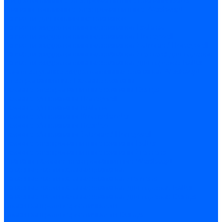
Жидкотопливные электромагнитные клапаны Baltur
Клапаны топливные электромагнитные Weishaupt
Запчасти для топливных клапанов
Запчасти жидкотопливных клапанов Brahma
Запчасти жидкотопливных клапанов Honeywell
Запчасти жидкотопливных клапанов Satronic / Honeywell
Запчасти жидкотопливных клапанов Siemens для горелок
Запчасти жидкотопливных клапанов для горелок Baltur
Комплектующие жидкотопливных клапанов Weishaupt
Электромагнитные Газовые клапаны
Газовые электромагнитные клапаны Dungs
Газовые э/м клапаны Honeywell
Газовые э/м клапаны Brahma
Газовые э/м клапаны Kromschroder
Газовые э/м клапаны Resideo
Газовые э/м клапаны Satronic / Honeywell
Газовые электромагнитные клапаны Baltur
Газовые электромагнитные клапаны Siemens
Клапаны газовые электромагнитные Weishaupt
Запасные части газовых клапанов
Запасные части газовых клапанов Siemens
Запасные части газовых клапанов для горелок Baltur
Запасные части газовых клапанов для горелок Dungs
Блоки контроля герметичности
Блоки контроля герметичности Dungs