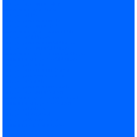
Электроды розжига Baltur
Блоки электродов Baltur
Электроды FBR
Электроды ионизации FBR
Электроды розжига FBR
Блоки электродов розжига FBR
Электроды CibUnigas
Электроды ионизации CibUnigas
Электроды розжига CibUnigas
Блоки электродов розжига CibUnigas
Комплекты электродов CibUnigas
Электроды Dreizler
Электроды ионизации Dreizler
Электроды поджига Dreizler
Электроды Giersch
Электроды ионизации Giersch
Электроды розжига Giersch
Блоки электродов розжига Giersch
Комплекты электродов Giersch
Электроды Brahma
Электроды Honeywell
Электроды Kromschroder
Комплектующие электродов
Фиксаторы электродов
Держатели электродов