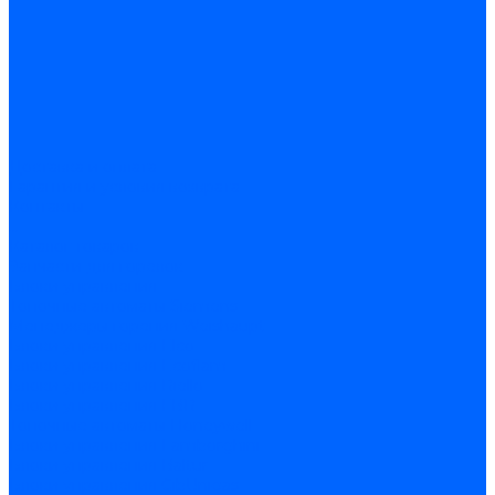
Доставка и оплата
Гарантия и условия возврата
Контакты
...
Каталог товаров
Запчасти для горелок
Блоки управления
Топочные автоматы Siemens
Менеджеры горения Weishaupt
Блоки управления Elco
Блоки управления Ecoflam
Блоки управления Riello
Блоки управления FBR
Топочные автоматы Honeywell
Блоки управления Lamborghini
Блоки управления Baltur
Блоки управления CibUnigas