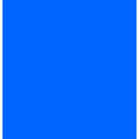
Принадлежности для горелок Baltur
Принадлежности для горелок Delavan
Принадлежности для горелок Kromschroder
Принадлежности для горелок Satronic / Honeywell
Промышленная автоматика
Промышленная автоматика Siemens
Прочие запчасти Weishaupt
Горелки для котлов дизельные и газовые
Газовые горелки для котлов
Одноступенчатые газовые горелки для котлов
Двухступенчатые газовые горелки для котлов
Газовые горелки с механической модуляцией для котлов
Weishaupt горелки: газовые, дизельные, мазутные и
двухтопливные
Горелки газовые Weishaupt
Горелки дизельные Weishaupt
Горелки газодизельные Weishaupt
Горелки мазутные Weishaupt
Горелки газомазутные Weishaupt
Горелки керосиновые Weishaupt
Дизельные горелки для котлов
Двухступенчатые дизельные горелки для котлов
Одноступенчатые дизельные горелки для котлов
Горелки для котлов отопления Baltur
Горелки для котлов отопления Kromschroder