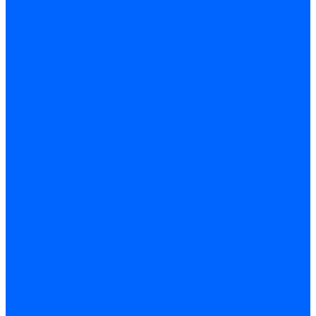
Блоки контроля герметичности Baltur
Блоки контроля герметичности Honeywell
Блоки контроля герметичности Kromschroder
Блоки контроля герметичности Siemens
Жидкотопливные шланги
Жидкотопливные шланги Ecoflam
Жидкотопливные шланги FBR
Жидкотопливные шланги Lamborghini
Жидкотопливные шланги CibUnigas
Шланги жидкотопливные Weishaupt
Газовые подводки
Форсуночные шланги
Жидкотопливные трубки для горелок
Жидкотопливные трубки Weishaupt
Фитинги
Фитинги Ecoflam
Фитинги жидкотопливные Baltur
Манометры
Вакуометры
Термометры
Комплект перехода на сжиженный газ
Датчики температуры и влажности
Датчики влажности и температуры Siemens
Регуляторы давления газа
Регуляторы давления газа Dungs