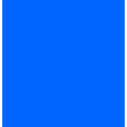
Электродвигатели для горелок Lamborghini
Электродвигатели для горелок Baltur
Электродвигатели для горелок CibUnigas
Электродвигатели для горелок Dreizler
Электродвигатели для горелок Giersch
Комплектующие электродвигателей
Конденсаторы
Конденсаторы электродвигателей Ecoflam
Конденсаторы электродвигателей FBR
Конденсаторы электродвигателей CibUnigas
Конденсаторы электродвигателей Lamborghini
Конденсаторы электродвигателей Baltur
Кабели электродвигателей
Кабели питания электродвигателей FBR
Кабели питания электродвигателей Lamborghini
Кабели питания электродвигателей CibUnigas
Фланцы электродвигателей
Фланцы электродвигателей Ecoflam
Сцепления электродвигателей
Сцепления электродвигателей FBR
Комплектующие электродвигателей Weishaupt
Конденсаторы электродвигателей Weishaupt
Сцепления электродвигателей Weishaupt
Фильры топливные и газовые
Фильтры Dungs для горелок