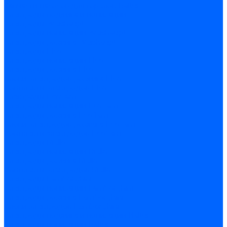
Запчасти насосов для горелок Baltur
Электроды поджига и ионизации
Электроды Weishaupt
Электроды ионизации Weishaupt
Электроды розжига Weishaupt
Электроды Elco
Электроды ионизации Elco
Электроды розжига Elco
Блоки электродов розжига Elco
Комплекты электродов Elco
Электроды Ecoflam
Электроды ионизации Ecoflam
Электроды розжига Ecoflam
Блоки электродов розжага Ecoflam
Комплекты электродов Ecoflam
Электроды Riello
Электроды ионизации Riello
Электроды розжига Riello
Комплекты электродов Riello
Электроды Lamborghini
Электроды ионизации Lamborghini
Электроды розжига Lamborghini
Блоки электродов Lamborghini
Электроды поджига и ионизации Baltur
Электроды ионизации Baltur