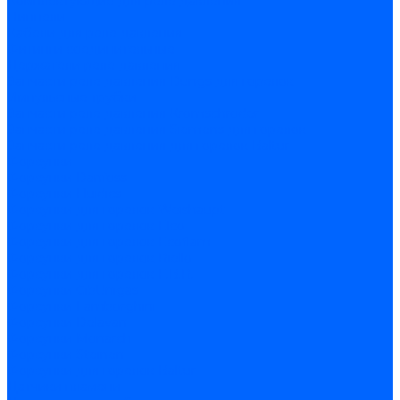
Комплектующие для реле давления
Ниппели
Кабели для реле давления
Фитинги соединительные
Держатели реле давления
Запчасти реле давления Dungs для горелок
Импульсные трубки
Запчасти реле давления Kromschroder
Запчасти реле давления Siemens для горелок
Запчасти реле давления для горелок Baltur
Форсунки
Форсунки Danfoss
Форсунки Fluidics
Форсунки для горелок Weishaupt
Форсунки для горелок Elco
Форсунки для горелок Ecoflam
Форсунки для горелок Riello
Форсунки для горелок F.B.R.
Форсунки CibUnigas
Форсунки Lamborghini
Форсунки Delavan
Форсунки Monarch
Форсунки Steinen
Форсунки для горелок Baltur
Датчики пламени