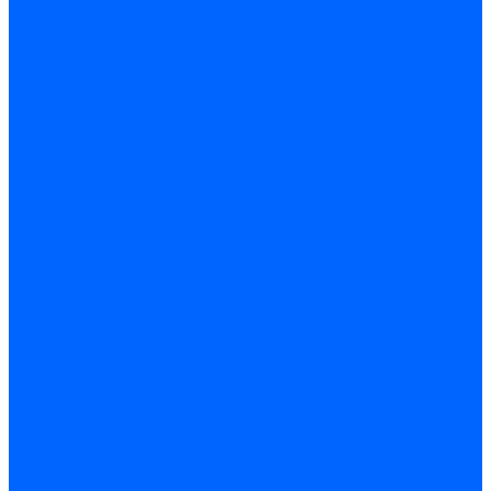
Запчасти жаровых труб Honeywell для горелок
Запчасти жаровых труб Kromschroder
Запчасти жаровых труб для горелок Baltur
Уравнительные диски Baltur
Компоненты газовой трубы Baltur
Компоненты жидкотопливной трубы Baltur
Комплектующие жаровых труб Weishaupt
Уравнительные диски Weishaupt
Компоненты газовой трубы Weishaupt
Компоненты жидкотопливной трубы Weishaupt
Уплотнения головы сгорания Weishaupt
Комплектующие к запорной арматуре
Затворы Siemens
Комплектующие к запорной арматуре Baltur
Комплектующие к запорной арматуре Siemens
Прочие запчасти для горелки
Компоненты жидкотопливной трубы Delavan
Компоненты жидкотопливной трубы Honeywell
Контрольно-измерительные приборы
Датчики давления Dungs
Датчики давления Siemens
Краны и клапаны Kromschroder
Принадлежности Brahma для горелок
Принадлежности Honeywell для горелок
Принадлежности Siemens для горелок