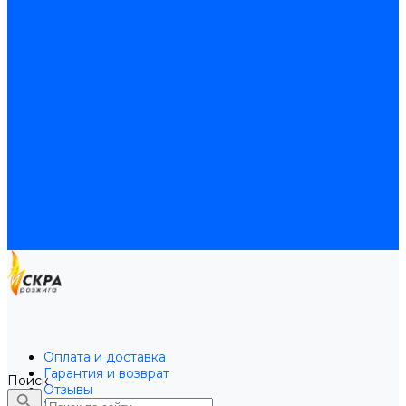
Байпасы BAXI
Кабели для котлов
Трубки соединительные для котлов
Платы электронные для котлов
Прокладки для котлов
Расширительные баки
Расширительные баки BAXI
Расширительные баки Buderus
Прочие запчасти для котлов
Запчасти Honeywell для котлов
Запчасти Resideo для котлов
Запчасти для котлов Brahma
Доставка и оплата
Гарантия и условия возврата
Контакты
Оплата и доставка
Гарантия и возврат
Поиск
Отзывы