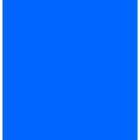
Газовые клапаны Elco
Газовые клапаны для Ecoflam
Газовые клапаны Riello
Газовые клапаны для FBR
Газовые клапаны для Lamborghini
Газовые мультиблоки Baltur
Газовые рампы Baltur
Газовые клапаны для CibUnigas
Газовые клапаны Dreizler
Газовые клапаны для Giersch
Комплектующие газовых клапанов
Фланцы для газовых клапанов
Фланцы газовых клапанов Ecoflam
Фланцы газовых клапанов FBR
Колено газовое для горелки
Запчасти газовых клапанов Dungs для горелок
Запасные части газовых клапанов Brahma
Запасные части газовых клапанов Honeywell
Запасные части газовых клапанов Kromschroder
Запчасти газовых клапанов Siemens для горелок
Запчасти газовых клапанов для горелок Baltur
Комплектующие газовых клапанов Weishaupt
Электромагнитные Топливные клапаны
Жидкотопливные э/м клапаны Brahma