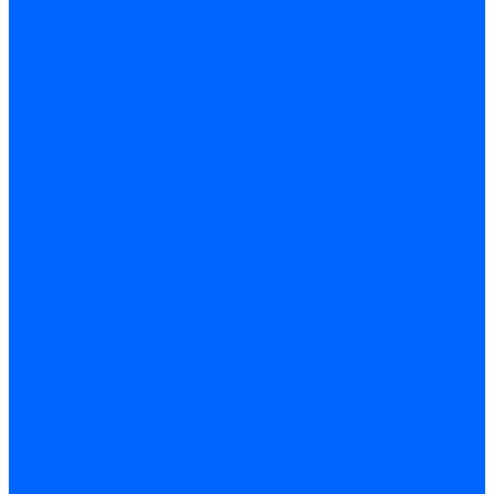
Кабели поджига и ионизации
Кабели поджига и ионизации Weishaupt
Кабели ионизации Weishaupt
Кабели поджига Weishaupt
Комплекты кабелей Weishaupt
Кабели поджига и ионизации Ecoflam
Кабели поджига Ecoflam
Кабели ионизации Ecoflam
Кабели поджига и ионазации FBR
Кабели ионизации FBR
Кабели поджига FBR
Кабели поджига и ионазации Lamborhini
Кабели ионизации Lamborghini
Кабели поджига Lamborghini
Кабели поджига и ионазации Baltur
Кабели ионизации Baltur
Кабели поджига Baltur
Кабели поджига и ионазации CibUnigas
Кабели ионизации CibUnigas
Кабели поджига CibUnigas
Кабели ионизации
Кабели поджига
Кабели в комплекте
Кабели электродов Cofi
Кабели электродов Dungs