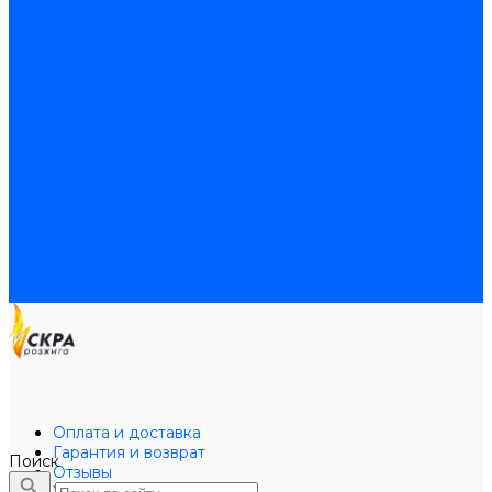
Байпасы BAXI
Кабели для котлов
Трубки соединительные для котлов
Платы электронные для котлов
Прокладки для котлов
Расширительные баки
Расширительные баки BAXI
Расширительные баки Buderus
Прочие запчасти для котлов
Запчасти Honeywell для котлов
Запчасти Resideo для котлов
Запчасти для котлов Brahma
Доставка и оплата
Гарантия и условия возврата
Контакты
Оплата и доставка
Гарантия и возврат
Поиск
Отзывы