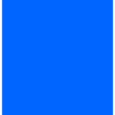
Запчасти жаровых труб Honeywell для горелок
Запчасти жаровых труб Kromschroder
Запчасти жаровых труб для горелок Baltur
Уравнительные диски Baltur
Компоненты газовой трубы Baltur
Компоненты жидкотопливной трубы Baltur
Комплектующие жаровых труб Weishaupt
Уравнительные диски Weishaupt
Компоненты газовой трубы Weishaupt
Компоненты жидкотопливной трубы Weishaupt
Уплотнения головы сгорания Weishaupt
Комплектующие к запорной арматуре
Затворы Siemens
Комплектующие к запорной арматуре Baltur
Комплектующие к запорной арматуре Siemens
Прочие запчасти для горелки
Компоненты жидкотопливной трубы Delavan
Компоненты жидкотопливной трубы Honeywell
Контрольно-измерительные приборы
Датчики давления Dungs
Датчики давления Siemens
Краны и клапаны Kromschroder
Принадлежности Brahma для горелок
Принадлежности Honeywell для горелок
Принадлежности Siemens для горелок