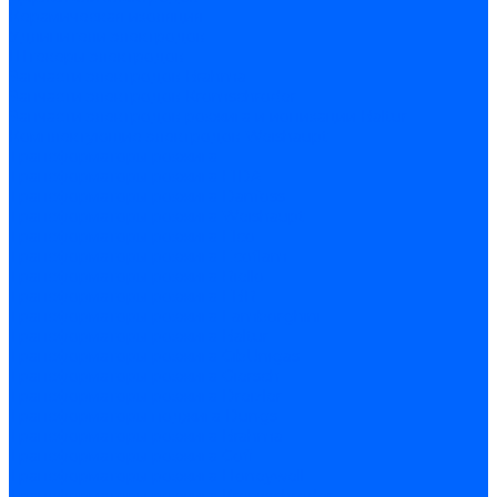
Керамическая изоляция
Удлинители электродов
Штекеры электродов
Запчасти электродов Brahma
Запчасти электродов Kromschroder
Запчасти электродов розжига и ионизации Baltur
Комплектующие электродов Weishaupt
Трансформаторы розжига
Трансформаторы розжига FIDA
Трансформаторы розжига Danfoss
Трансформаторы розжига Weishaupt
Трансформаторы розжига Elco
Трансформаторы розжига Ecoflam
Трансформаторы розжига Riello
Трансформаторы розжига FBR
Трансформаторы розжига Lamborghini
Трансформаторы розжига Baltur
Трансформаторы розжига CibUnigas
Трансформаторы розжига Giersch
Трансформаторы розжига Dreizler
Трансформаторы поджига Dungs
Трансформаторы розжига Brahma
Трансформаторы розжига Cofi
Трансформаторы розжига Honeywell
Трансформаторы розжига Kromschroder