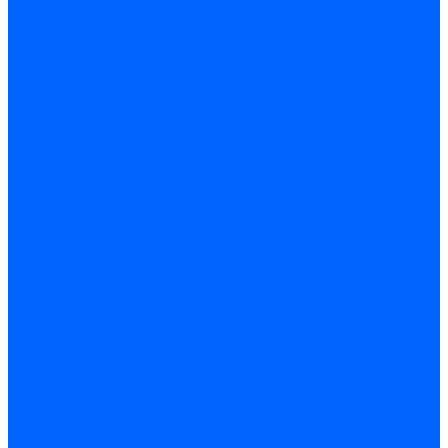
Кабели электродов Honeywell
Кабели электродов Kromschroder
Комплектующие кабелей
Запчасти кабелей розжига и ионизации Baltur
Комплектующие кабелей поджига и ионизации Weishaupt
Сервоприводы
Сервоприводы Siemens
Сервоприводы Weishaupt
Сервоприводы Elco
Сервоприводы Ecoflam
Сервоприводы Riello
Сервоприводы FBR
Сервоприводы Lamborghini
Сервоприводы Baltur
Сервоприводы CibUnigas
Сервоприводы Honeywell
Сервоприводы Dreizler
Сервоприводы Giersch
Сервоприводы Dungs
Сервоприводы Kromschroder
Сервоприводы Satronic / Honeywell
Комплектующие для сервоприводов
Вал воздушной заслонки
Пластина эластичная
Пружины сервоприводов