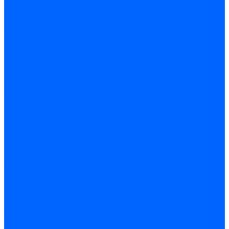
Блоки контроля герметичности Baltur
Блоки контроля герметичности Honeywell
Блоки контроля герметичности Kromschroder
Блоки контроля герметичности Siemens
Жидкотопливные шланги
Жидкотопливные шланги Ecoflam
Жидкотопливные шланги FBR
Жидкотопливные шланги Lamborghini
Жидкотопливные шланги CibUnigas
Шланги жидкотопливные Weishaupt
Газовые подводки
Форсуночные шланги
Жидкотопливные трубки для горелок
Жидкотопливные трубки Weishaupt
Фитинги
Фитинги Ecoflam
Фитинги жидкотопливные Baltur
Манометры
Вакуометры
Термометры
Комплект перехода на сжиженный газ
Датчики температуры и влажности
Датчики влажности и температуры Siemens
Регуляторы давления газа
Регуляторы давления газа Dungs