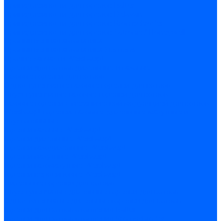
Принадлежности для горелок Baltur
Принадлежности для горелок Delavan
Принадлежности для горелок Kromschroder
Принадлежности для горелок Satronic / Honeywell
Промышленная автоматика
Промышленная автоматика Siemens
Прочие запчасти Weishaupt
Горелки для котлов дизельные и газовые
Газовые горелки для котлов
Одноступенчатые газовые горелки для котлов
Двухступенчатые газовые горелки для котлов
Газовые горелки с механической модуляцией для котлов
Weishaupt горелки: газовые, дизельные, мазутные и
двухтопливные
Горелки газовые Weishaupt
Горелки дизельные Weishaupt
Горелки газодизельные Weishaupt
Горелки мазутные Weishaupt
Горелки газомазутные Weishaupt
Горелки керосиновые Weishaupt
Дизельные горелки для котлов
Двухступенчатые дизельные горелки для котлов
Одноступенчатые дизельные горелки для котлов
Горелки для котлов отопления Baltur
Горелки для котлов отопления Kromschroder