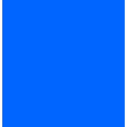
Трансформаторы розжига Satronic / Honeywell
Трансформаторы поджига Siemens
Кабели питания трансформаторов
Запчасти трансформаторов розжига Baltur
Запчасти трансформаторов розжига Brahma
Запчасти трансформаторов розжига Cofi
Запчасти трансформаторов розжига Dungs
Запчасти трансформаторов розжига Honeywell
Запчасти трансформаторов розжига Siemens
Реле давления
Реле давления Weishaupt
Реле давления Dungs
Реле давления Elco
Реле давления Ecoflam
Реле давления Riello
Реле давления FBR
Реле давления Lamborghini
Реле давления Baltur
Реле давления CibUnigas
Реле давления Dreizler
Реле давления Brahma
Реле давления Honeywell
Реле давления Kromschroder
Реле давления Siemens