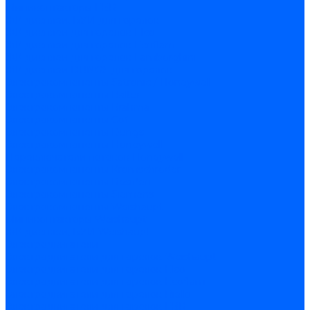
Миниконтакторы FBR
ЖК дисплеи, БУИ для горелок
ЖК дисплеи для горелок Elco
ЖК дисплеи для горелок Ecoflam
ЖК дисплеи для горелок Lamborghini
ЖК дисплеи DUNGS для горелок
Электрокомпоненты Satronic / Honeywell
Электрокомпоненты Baltur
Электрокомпоненты Brahma
Электрокомпоненты Cofi
Электрокомпоненты Dungs
Электрокомпоненты Honeywell
Переключатели потоков Honeywell
Электрокомпоненты Kromschroder
Электрокомпоненты Resideo
Электрокомпоненты Siemens
Электрокомпоненты Weishaupt
Миниконтакторы Weishaupt
ЖК дисплеи, БУИ Weishaupt
Электродвигатели
Электродвигатели для горелок Weishaupt
Электродвигатели для горелок Elco
Электродвигатели для горелок Ecoflam
Электродвигатели для горелок Riello
Электродвигатели для горелок FBR