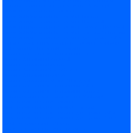
Жидкотопливные электромагнитные клапаны Baltur
Клапаны топливные электромагнитные Weishaupt
Запчасти для топливных клапанов
Запчасти жидкотопливных клапанов Brahma
Запчасти жидкотопливных клапанов Honeywell
Запчасти жидкотопливных клапанов Satronic / Honeywell
Запчасти жидкотопливных клапанов Siemens для горелок
Запчасти жидкотопливных клапанов для горелок Baltur
Комплектующие жидкотопливных клапанов Weishaupt
Электромагнитные Газовые клапаны
Газовые электромагнитные клапаны Dungs
Газовые э/м клапаны Honeywell
Газовые э/м клапаны Brahma
Газовые э/м клапаны Kromschroder
Газовые э/м клапаны Resideo
Газовые э/м клапаны Satronic / Honeywell
Газовые электромагнитные клапаны Baltur
Газовые электромагнитные клапаны Siemens
Клапаны газовые электромагнитные Weishaupt
Запасные части газовых клапанов
Запасные части газовых клапанов Siemens
Запасные части газовых клапанов для горелок Baltur
Запасные части газовых клапанов для горелок Dungs
Блоки контроля герметичности
Блоки контроля герметичности Dungs