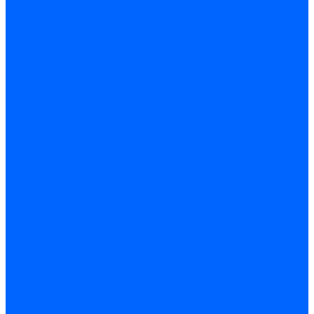
Запчасти для котлов
Автоматы горения для котлов
Горелки для котлов
Горелки для котлов Buderus
Газовые клапаны для котлов
Датчики температуры котла
Датчики температуры BAXI
Датчики температуры Buderus
Электроды для котлов
Электроды для котлов Buderus
Циркуляционные насосы
Вентиляторы для котлов
Вентиляторы для котлов BAXI
Вентиляторы для котлов Buderus
Термостаты
Термостаты комнатные Siemens
Инжекторы для котлов
Панели управления котла
Аноды магниевые
Аноды магниевые BAXI
Аноды магниевые Buderus
Комплекты перехода котла на сжиженный газ
Электромоторы для котла
Теплообменники для котлов
Байпас