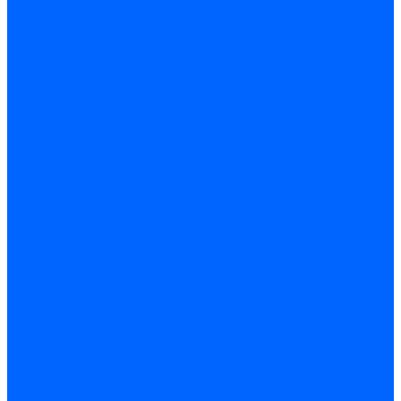
Датчики пламени Siemens
Датчики пламени Ecoflam
Датчики пламени FBR
Датчики пламени Lamborghini
Датчики пламени Baltur
Датчики пламени CibUnigas
Датчики пламени Satronic / Honeywell
Датчики пламени Giersch
Датчики пламени Brahma
Датчики пламени Dungs
Датчики пламени Honeywell
Датчики пламени Kromschroder
Датчики пламени Resideo
Датчики пламени Weishaupt
Комплектующие Датчиков пламени
Запчасти датчиков пламени Siemens для горелок
Кабели дитчиков пламени
Фиксаторы
Запасные части датчиков пламени Satronic / Honeywell
Запасные части датчиков пламени Brahma
Запасные части датчиков пламени Honeywell
Запасные части датчиков пламени Kromschroder
Запасные части датчиков пламени Resideo
Запасные части датчиков пламени для горелок Baltur
Комплектующие датчиков пламени Weishaupt