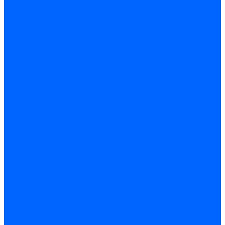
Запчасти насосов для горелок Baltur
Электроды поджига и ионизации
Электроды Weishaupt
Электроды ионизации Weishaupt
Электроды розжига Weishaupt
Электроды Elco
Электроды ионизации Elco
Электроды розжига Elco
Блоки электродов розжига Elco
Комплекты электродов Elco
Электроды Ecoflam
Электроды ионизации Ecoflam
Электроды розжига Ecoflam
Блоки электродов розжага Ecoflam
Комплекты электродов Ecoflam
Электроды Riello
Электроды ионизации Riello
Электроды розжига Riello
Комплекты электродов Riello
Электроды Lamborghini
Электроды ионизации Lamborghini
Электроды розжига Lamborghini
Блоки электродов Lamborghini
Электроды поджига и ионизации Baltur
Электроды ионизации Baltur