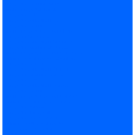
Электроды розжига Baltur
Блоки электродов Baltur
Электроды FBR
Электроды ионизации FBR
Электроды розжига FBR
Блоки электродов розжига FBR
Электроды CibUnigas
Электроды ионизации CibUnigas
Электроды розжига CibUnigas
Блоки электродов розжига CibUnigas
Комплекты электродов CibUnigas
Электроды Dreizler
Электроды ионизации Dreizler
Электроды поджига Dreizler
Электроды Giersch
Электроды ионизации Giersch
Электроды розжига Giersch
Блоки электродов розжига Giersch
Комплекты электродов Giersch
Электроды Brahma
Электроды Honeywell
Электроды Kromschroder
Комплектующие электродов
Фиксаторы электродов
Держатели электродов