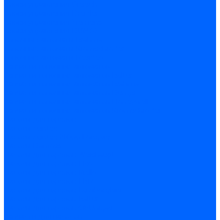
Блоки управления Giersch
Блоки управления Dreizler
Блоки управления Siemens
Блоки управления DUNGS
Топочные автоматы Brahma
Топочные автоматы Kromschroder
Топочные автоматы Resideo
Запчасти топочных автоматов
Запчасти топочных автоматов Baltur
Запчасти топочных автоматов Brahma
Запчасти топочных автоматов Dungs
Запчасти топочных автоматов Honeywell
Запчасти топочных автоматов Kromschroder
Насосы для горелок
Насосы Suntec
Насосы Suntec 21600 Longvic
Насосы Danfoss
Насосы для горелок Weishaupt
Насосы для горелок Elco
Насосы для горелок Riello
Насосы для горелок FBR
Насосы для горелок Lamborghini
Насосы для горелок Baltur
Насосы для горелок CibUnigas
Запчасти для насосов