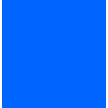
Электродвигатели для горелок Lamborghini
Электродвигатели для горелок Baltur
Электродвигатели для горелок CibUnigas
Электродвигатели для горелок Dreizler
Электродвигатели для горелок Giersch
Комплектующие электродвигателей
Конденсаторы
Конденсаторы электродвигателей Ecoflam
Конденсаторы электродвигателей FBR
Конденсаторы электродвигателей CibUnigas
Конденсаторы электродвигателей Lamborghini
Конденсаторы электродвигателей Baltur
Кабели электродвигателей
Кабели питания электродвигателей FBR
Кабели питания электродвигателей Lamborghini
Кабели питания электродвигателей CibUnigas
Фланцы электродвигателей
Фланцы электродвигателей Ecoflam
Сцепления электродвигателей
Сцепления электродвигателей FBR
Комплектующие электродвигателей Weishaupt
Конденсаторы электродвигателей Weishaupt
Сцепления электродвигателей Weishaupt
Фильры топливные и газовые
Фильтры Dungs для горелок