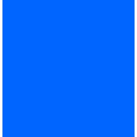
Комплектующие для реле давления
Ниппели
Кабели для реле давления
Фитинги соединительные
Держатели реле давления
Запчасти реле давления Dungs для горелок
Импульсные трубки
Запчасти реле давления Kromschroder
Запчасти реле давления Siemens для горелок
Запчасти реле давления для горелок Baltur
Форсунки
Форсунки Danfoss
Форсунки Fluidics
Форсунки для горелок Weishaupt
Форсунки для горелок Elco
Форсунки для горелок Ecoflam
Форсунки для горелок Riello
Форсунки для горелок F.B.R.
Форсунки CibUnigas
Форсунки Lamborghini
Форсунки Delavan
Форсунки Monarch
Форсунки Steinen
Форсунки для горелок Baltur
Датчики пламени