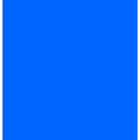
Трубы жаровые Weishaupt
Трубы жаровые Ecoflam
Трубы жаровые FBR
Трубы жаровые Lamborghini
Трубы жаровые Baltur
Жаровые трубы для газовых горелок Baltur
Трубы жаровые CibUnigas
Жаровые трубы Honeywell
Жаровые трубы Kromschroder
Комплектующие жаровых труб
Уравнительные диски
Уравнительные диски Elco
Уравнительные диски Ecoflam
Уравнительные диски Riello
Уравнительные диски FBR
Уравнительные диски Lamborhgini
Завихрители Dreizler
Уравнительные диски Giersch
Диффузоры
Диффузоры Ecoflam
Фланцы
Прокладки фланца
Прокладки фланца Ecoflam
Прокладки фланца FBR
Комплекты удлинения головы сгорания