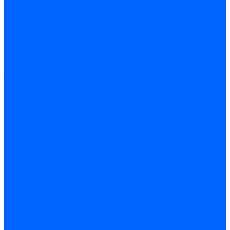
Регуляторы соотношения топливо-воздух
Приводы гидравлические
Регуляторы и сцепления
Шарнирные соединения
Кабели сервопривода
Держатель сервопривода
Шкалы воздушных заслонок
Запасные части сервоприводов и заслонок Siemens для
горелок
Запасные части сервоприводов и заслонок для горелок
Baltur
Запчасти сервоприводов Honeywell
Запчасти сервоприводов Kromschroder
Комплектующие сервоприводов Weishaupt
Заслонки для горелок
Воздушные заслонки Ecoflam
Воздушные заслонки Lamborghini
Заслонки Dungs для горелок
Заслонки Honeywell для горелок
Заслонки Kromschroder для горелок
Заслонки Siemens для горелок
Заслонки воздушные и газовые Weishaupt
Заслонки для горелок Baltur
Электрокомпоненты, ЖК дисплеи, БУИ для горелок
Миниконтакторы для горелок