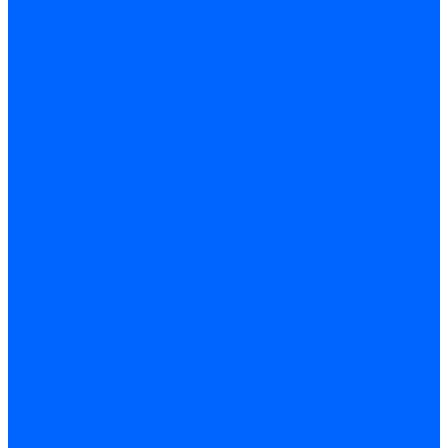
Доставка и оплата
Гарантия и условия возврата
Контакты
...
Каталог товаров
Запчасти для горелок
Блоки управления
Топочные автоматы Siemens
Менеджеры горения Weishaupt
Блоки управления Elco
Блоки управления Ecoflam
Блоки управления Riello
Блоки управления FBR
Топочные автоматы Honeywell
Блоки управления Lamborghini
Блоки управления Baltur
Блоки управления CibUnigas