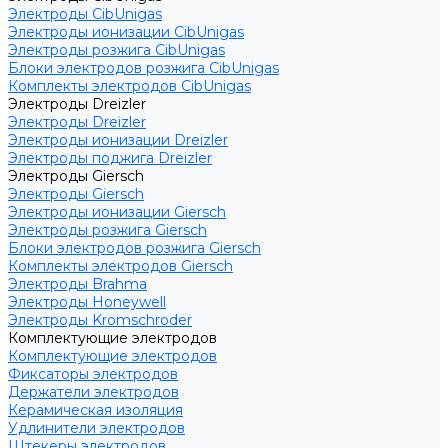
Электроды CibUnigas
Электроды ионизации CibUnigas
Электроды розжига CibUnigas
Блоки электродов розжига CibUnigas
Комплекты электродов CibUnigas
Электроды Dreizler
Электроды Dreizler
Электроды ионизации Dreizler
Электроды поджига Dreizler
Электроды Giersch
Электроды Giersch
Электроды ионизации Giersch
Электроды розжига Giersch
Блоки электродов розжига Giersch
Комплекты электродов Giersch
Электроды Brahma
Электроды Honeywell
Электроды Kromschroder
Комплектующие электродов
Комплектующие электродов
Фиксаторы электродов
Держатели электродов
Керамическая изоляция
Удлинители электродов
Штекеры электродов