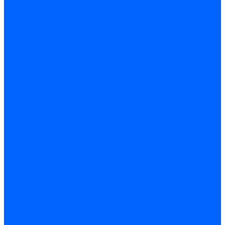
Фильтры для горелок Baltur
Запчасти фильтров Baltur
Комплектующие для фильров
Фильтрующие элементы
Запчасти фильтров Kromschroder
Запчасти фильтров для горелок Baltur
Принадлежности Dungs для горелок
Фильтры Honeywell для горелок
Фильтры Kromschroder для горелок
Вентиляторы
Вентиляторы для горелок Ecoflam
Вентиляторы для горелок FBR
Вентиляторы для горелок Lamborghini
Вентиляторы для горелок Baltur
Вентиляторы для горелок CibUnigas
Вентиляторы для горелок Giersch
Крыльчатки вентиляторов Weishaupt
Корпус вентилятора и воздухозаборный короб
Направляющие всасываемого воздуха
Звукоизоляции
Газовые клапаны, мультиблоки и рампы
Газовые мультиблоки Dungs
Газовые рампы Dungs
Газовые клапаны для Weishaupt
Рампы газовые Weishaupt