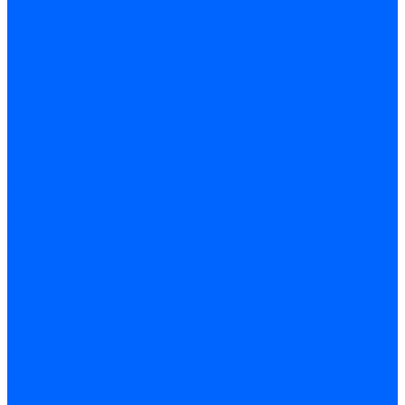
Газовые клапаны Elco
Газовые клапаны для Ecoflam
Газовые клапаны Riello
Газовые клапаны для FBR
Газовые клапаны для Lamborghini
Газовые мультиблоки Baltur
Газовые рампы Baltur
Газовые клапаны для CibUnigas
Газовые клапаны Dreizler
Газовые клапаны для Giersch
Комплектующие газовых клапанов
Фланцы для газовых клапанов
Фланцы газовых клапанов Ecoflam
Фланцы газовых клапанов FBR
Колено газовое для горелки
Запчасти газовых клапанов Dungs для горелок
Запасные части газовых клапанов Brahma
Запасные части газовых клапанов Honeywell
Запасные части газовых клапанов Kromschroder
Запчасти газовых клапанов Siemens для горелок
Запчасти газовых клапанов для горелок Baltur
Комплектующие газовых клапанов Weishaupt
Электромагнитные Топливные клапаны
Жидкотопливные э/м клапаны Brahma