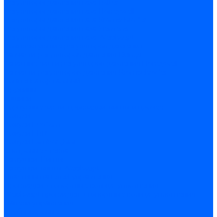
Регуляторы давления газа Baltur
Регуляторы давления газа Honeywell
Регуляторы давления газа Kromschroder
Регуляторы давления газа Siemens
Регуляторы давления газа Weishaupt
Комплектующие регуляторов давления
Запчасти регуляторов давления Dungs
Запасные части регуляторов давления Honeywell
Запчасти регуляторов давления Kromschroder
Компенсатор газовый
Пружины
Ёршики
Корпусные части, прокладки, винты и прочее
Кожухи
Кожухи Ecoflam
Кожухи FBR
Кожухи Lamborghini
Смотровые стекла
Заглушки, Винты
Заглушки, винты Weishaupt
Пластины панелей управления
Прокладки, стопортные кольца, уплотнения
Weishaupt прокладки, стопортные кольца, уплотнения
Панели управления
Трубы жаровые