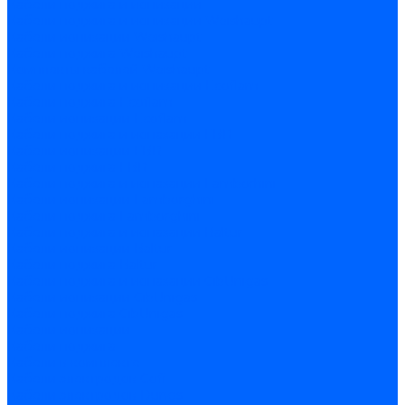
Кабели поджига и ионизации
Кабели поджига и ионизации Weishaupt
Кабели ионизации Weishaupt
Кабели поджига Weishaupt
Комплекты кабелей Weishaupt
Кабели поджига и ионизации Ecoflam
Кабели поджига Ecoflam
Кабели ионизации Ecoflam
Кабели поджига и ионазации FBR
Кабели ионизации FBR
Кабели поджига FBR
Кабели поджига и ионазации Lamborhini
Кабели ионизации Lamborghini
Кабели поджига Lamborghini
Кабели поджига и ионазации Baltur
Кабели ионизации Baltur
Кабели поджига Baltur
Кабели поджига и ионазации CibUnigas
Кабели ионизации CibUnigas
Кабели поджига CibUnigas
Кабели ионизации
Кабели поджига
Кабели в комплекте
Кабели электродов Cofi
Кабели электродов Dungs