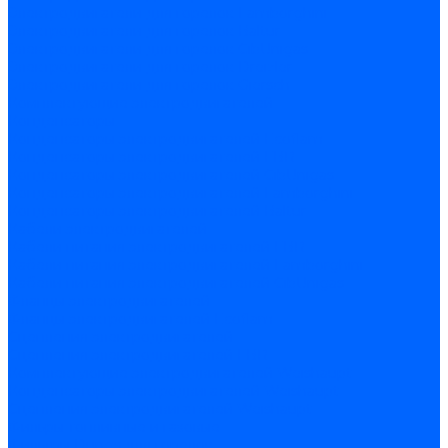
Электродвигатели для горелок Lamborghini
Электродвигатели для горелок Baltur
Электродвигатели для горелок CibUnigas
Электродвигатели для горелок Dreizler
Электродвигатели для горелок Giersch
Комплектующие электродвигателей
Конденсаторы
Конденсаторы электродвигателей Ecoflam
Конденсаторы электродвигателей FBR
Конденсаторы электродвигателей CibUnigas
Конденсаторы электродвигателей Lamborghini
Конденсаторы электродвигателей Baltur
Кабели электродвигателей
Кабели питания электродвигателей FBR
Кабели питания электродвигателей Lamborghini
Кабели питания электродвигателей CibUnigas
Фланцы электродвигателей
Фланцы электродвигателей Ecoflam
Сцепления электродвигателей
Сцепления электродвигателей FBR
Комплектующие электродвигателей Weishaupt
Конденсаторы электродвигателей Weishaupt
Сцепления электродвигателей Weishaupt
Фильры топливные и газовые
Фильтры Dungs для горелок