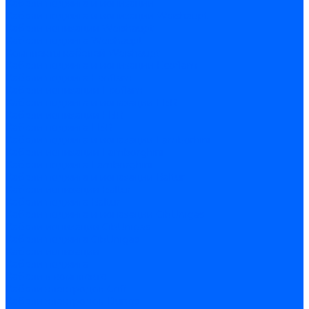
Кабели поджига и ионизации
Кабели поджига и ионизации Weishaupt
Кабели ионизации Weishaupt
Кабели поджига Weishaupt
Комплекты кабелей Weishaupt
Кабели поджига и ионизации Ecoflam
Кабели поджига Ecoflam
Кабели ионизации Ecoflam
Кабели поджига и ионазации FBR
Кабели ионизации FBR
Кабели поджига FBR
Кабели поджига и ионазации Lamborhini
Кабели ионизации Lamborghini
Кабели поджига Lamborghini
Кабели поджига и ионазации Baltur
Кабели ионизации Baltur
Кабели поджига Baltur
Кабели поджига и ионазации CibUnigas
Кабели ионизации CibUnigas
Кабели поджига CibUnigas
Кабели ионизации
Кабели поджига
Кабели в комплекте
Кабели электродов Cofi
Кабели электродов Dungs