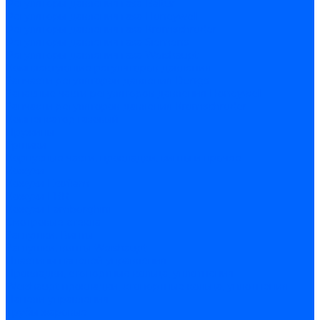
Регуляторы давления газа Baltur
Регуляторы давления газа Honeywell
Регуляторы давления газа Kromschroder
Регуляторы давления газа Siemens
Регуляторы давления газа Weishaupt
Комплектующие регуляторов давления
Запчасти регуляторов давления Dungs
Запасные части регуляторов давления Honeywell
Запчасти регуляторов давления Kromschroder
Компенсатор газовый
Пружины
Ёршики
Корпусные части, прокладки, винты и прочее
Кожухи
Кожухи Ecoflam
Кожухи FBR
Кожухи Lamborghini
Смотровые стекла
Заглушки, Винты
Заглушки, винты Weishaupt
Пластины панелей управления
Прокладки, стопортные кольца, уплотнения
Weishaupt прокладки, стопортные кольца, уплотнения
Панели управления
Трубы жаровые