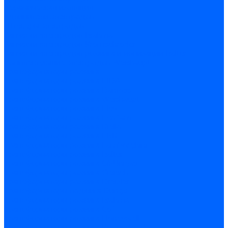
Керамическая изоляция
Удлинители электродов
Штекеры электродов
Запчасти электродов Brahma
Запчасти электродов Kromschroder
Запчасти электродов розжига и ионизации Baltur
Комплектующие электродов Weishaupt
Трансформаторы розжига
Трансформаторы розжига FIDA
Трансформаторы розжига Danfoss
Трансформаторы розжига Weishaupt
Трансформаторы розжига Elco
Трансформаторы розжига Ecoflam
Трансформаторы розжига Riello
Трансформаторы розжига FBR
Трансформаторы розжига Lamborghini
Трансформаторы розжига Baltur
Трансформаторы розжига CibUnigas
Трансформаторы розжига Giersch
Трансформаторы розжига Dreizler
Трансформаторы поджига Dungs
Трансформаторы розжига Brahma
Трансформаторы розжига Cofi
Трансформаторы розжига Honeywell
Трансформаторы розжига Kromschroder