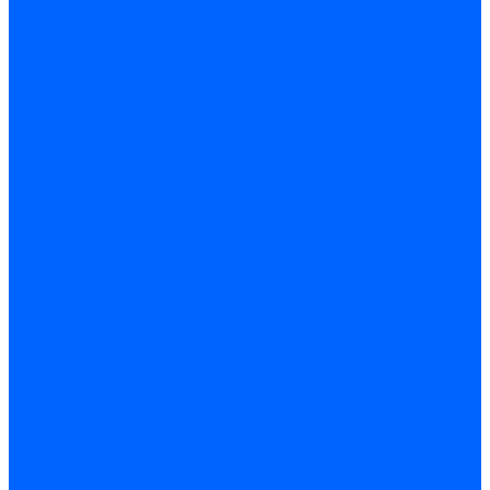
Электроды розжига Baltur
Блоки электродов Baltur
Электроды FBR
Электроды ионизации FBR
Электроды розжига FBR
Блоки электродов розжига FBR
Электроды CibUnigas
Электроды ионизации CibUnigas
Электроды розжига CibUnigas
Блоки электродов розжига CibUnigas
Комплекты электродов CibUnigas
Электроды Dreizler
Электроды ионизации Dreizler
Электроды поджига Dreizler
Электроды Giersch
Электроды ионизации Giersch
Электроды розжига Giersch
Блоки электродов розжига Giersch
Комплекты электродов Giersch
Электроды Brahma
Электроды Honeywell
Электроды Kromschroder
Комплектующие электродов
Фиксаторы электродов
Держатели электродов