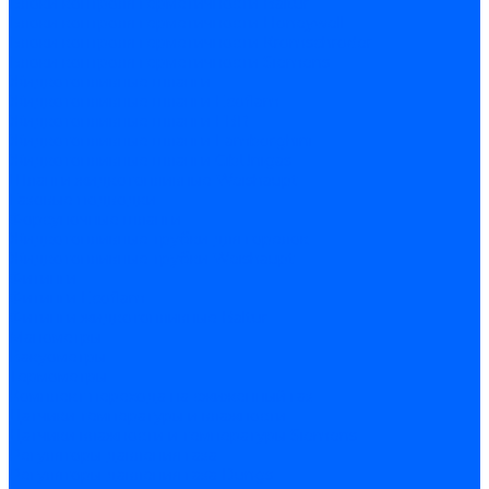
Блоки контроля герметичности Baltur
Блоки контроля герметичности Honeywell
Блоки контроля герметичности Kromschroder
Блоки контроля герметичности Siemens
Жидкотопливные шланги
Жидкотопливные шланги Ecoflam
Жидкотопливные шланги FBR
Жидкотопливные шланги Lamborghini
Жидкотопливные шланги CibUnigas
Шланги жидкотопливные Weishaupt
Газовые подводки
Форсуночные шланги
Жидкотопливные трубки для горелок
Жидкотопливные трубки Weishaupt
Фитинги
Фитинги Ecoflam
Фитинги жидкотопливные Baltur
Манометры
Вакуометры
Термометры
Комплект перехода на сжиженный газ
Датчики температуры и влажности
Датчики влажности и температуры Siemens
Регуляторы давления газа
Регуляторы давления газа Dungs