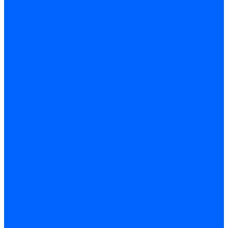
Принадлежности для горелок Baltur
Принадлежности для горелок Delavan
Принадлежности для горелок Kromschroder
Принадлежности для горелок Satronic / Honeywell
Промышленная автоматика
Промышленная автоматика Siemens
Прочие запчасти Weishaupt
Горелки для котлов дизельные и газовые
Газовые горелки для котлов
Одноступенчатые газовые горелки для котлов
Двухступенчатые газовые горелки для котлов
Газовые горелки с механической модуляцией для котлов
Weishaupt горелки: газовые, дизельные, мазутные и
двухтопливные
Горелки газовые Weishaupt
Горелки дизельные Weishaupt
Горелки газодизельные Weishaupt
Горелки мазутные Weishaupt
Горелки газомазутные Weishaupt
Горелки керосиновые Weishaupt
Дизельные горелки для котлов
Двухступенчатые дизельные горелки для котлов
Одноступенчатые дизельные горелки для котлов
Горелки для котлов отопления Baltur
Горелки для котлов отопления Kromschroder