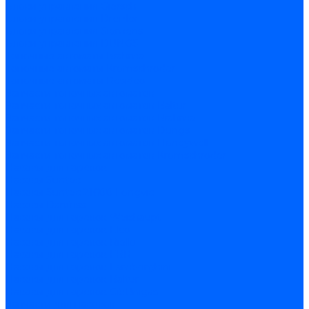
Блоки управления Giersch
Блоки управления Dreizler
Блоки управления Siemens
Блоки управления DUNGS
Топочные автоматы Brahma
Топочные автоматы Kromschroder
Топочные автоматы Resideo
Запчасти топочных автоматов
Запчасти топочных автоматов Baltur
Запчасти топочных автоматов Brahma
Запчасти топочных автоматов Dungs
Запчасти топочных автоматов Honeywell
Запчасти топочных автоматов Kromschroder
Насосы для горелок
Насосы Suntec
Насосы Suntec 21600 Longvic
Насосы Danfoss
Насосы для горелок Weishaupt
Насосы для горелок Elco
Насосы для горелок Riello
Насосы для горелок FBR
Насосы для горелок Lamborghini
Насосы для горелок Baltur
Насосы для горелок CibUnigas
Запчасти для насосов