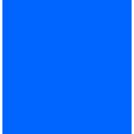
Доставка и оплата
Гарантия и условия возврата
Контакты
...
Каталог товаров
Запчасти для горелок
Блоки управления
Топочные автоматы Siemens
Менеджеры горения Weishaupt
Блоки управления Elco
Блоки управления Ecoflam
Блоки управления Riello
Блоки управления FBR
Топочные автоматы Honeywell
Блоки управления Lamborghini
Блоки управления Baltur
Блоки управления CibUnigas