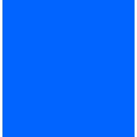
Миниконтакторы FBR
ЖК дисплеи, БУИ для горелок
ЖК дисплеи для горелок Elco
ЖК дисплеи для горелок Ecoflam
ЖК дисплеи для горелок Lamborghini
ЖК дисплеи DUNGS для горелок
Электрокомпоненты Satronic / Honeywell
Электрокомпоненты Baltur
Электрокомпоненты Brahma
Электрокомпоненты Cofi
Электрокомпоненты Dungs
Электрокомпоненты Honeywell
Переключатели потоков Honeywell
Электрокомпоненты Kromschroder
Электрокомпоненты Resideo
Электрокомпоненты Siemens
Электрокомпоненты Weishaupt
Миниконтакторы Weishaupt
ЖК дисплеи, БУИ Weishaupt
Электродвигатели
Электродвигатели для горелок Weishaupt
Электродвигатели для горелок Elco
Электродвигатели для горелок Ecoflam
Электродвигатели для горелок Riello
Электродвигатели для горелок FBR