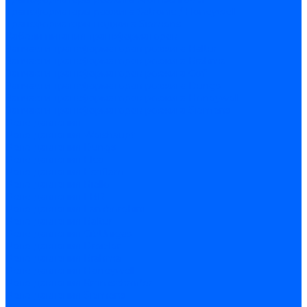
Трансформаторы розжига Satronic / Honeywell
Трансформаторы поджига Siemens
Кабели питания трансформаторов
Запчасти трансформаторов розжига Baltur
Запчасти трансформаторов розжига Brahma
Запчасти трансформаторов розжига Cofi
Запчасти трансформаторов розжига Dungs
Запчасти трансформаторов розжига Honeywell
Запчасти трансформаторов розжига Siemens
Реле давления
Реле давления Weishaupt
Реле давления Dungs
Реле давления Elco
Реле давления Ecoflam
Реле давления Riello
Реле давления FBR
Реле давления Lamborghini
Реле давления Baltur
Реле давления CibUnigas
Реле давления Dreizler
Реле давления Brahma
Реле давления Honeywell
Реле давления Kromschroder
Реле давления Siemens