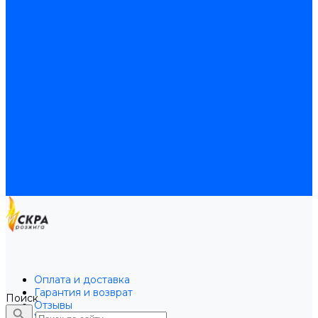
Байпасы BAXI
Кабели для котлов
Трубки соединительные для котлов
Платы электронные для котлов
Прокладки для котлов
Расширительные баки
Расширительные баки BAXI
Расширительные баки Buderus
Прочие запчасти для котлов
Запчасти Honeywell для котлов
Запчасти Resideo для котлов
Запчасти для котлов Brahma
Доставка и оплата
Гарантия и условия возврата
Контакты
Оплата и доставка
Гарантия и возврат
Поиск
Отзывы