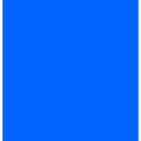
Фильтры для горелок Baltur
Запчасти фильтров Baltur
Комплектующие для фильров
Фильтрующие элементы
Запчасти фильтров Kromschroder
Запчасти фильтров для горелок Baltur
Принадлежности Dungs для горелок
Фильтры Honeywell для горелок
Фильтры Kromschroder для горелок
Вентиляторы
Вентиляторы для горелок Ecoflam
Вентиляторы для горелок FBR
Вентиляторы для горелок Lamborghini
Вентиляторы для горелок Baltur
Вентиляторы для горелок CibUnigas
Вентиляторы для горелок Giersch
Крыльчатки вентиляторов Weishaupt
Корпус вентилятора и воздухозаборный короб
Направляющие всасываемого воздуха
Звукоизоляции
Газовые клапаны, мультиблоки и рампы
Газовые мультиблоки Dungs
Газовые рампы Dungs
Газовые клапаны для Weishaupt
Рампы газовые Weishaupt