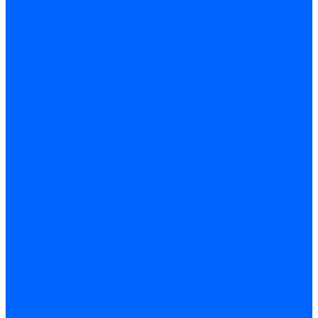
Регуляторы соотношения топливо-воздух
Приводы гидравлические
Регуляторы и сцепления
Шарнирные соединения
Кабели сервопривода
Держатель сервопривода
Шкалы воздушных заслонок
Запасные части сервоприводов и заслонок Siemens для
горелок
Запасные части сервоприводов и заслонок для горелок
Baltur
Запчасти сервоприводов Honeywell
Запчасти сервоприводов Kromschroder
Комплектующие сервоприводов Weishaupt
Заслонки для горелок
Воздушные заслонки Ecoflam
Воздушные заслонки Lamborghini
Заслонки Dungs для горелок
Заслонки Honeywell для горелок
Заслонки Kromschroder для горелок
Заслонки Siemens для горелок
Заслонки воздушные и газовые Weishaupt
Заслонки для горелок Baltur
Электрокомпоненты, ЖК дисплеи, БУИ для горелок
Миниконтакторы для горелок