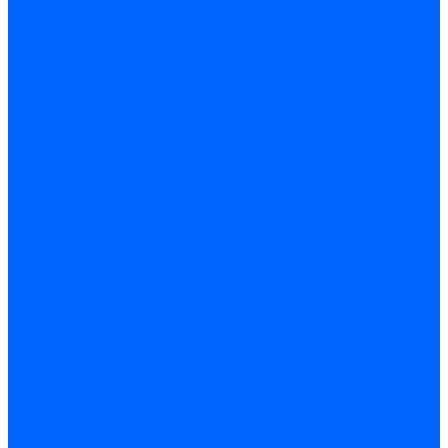
Кабели электродов Honeywell
Кабели электродов Kromschroder
Комплектующие кабелей
Запчасти кабелей розжига и ионизации Baltur
Комплектующие кабелей поджига и ионизации Weishaupt
Сервоприводы
Сервоприводы Siemens
Сервоприводы Weishaupt
Сервоприводы Elco
Сервоприводы Ecoflam
Сервоприводы Riello
Сервоприводы FBR
Сервоприводы Lamborghini
Сервоприводы Baltur
Сервоприводы CibUnigas
Сервоприводы Honeywell
Сервоприводы Dreizler
Сервоприводы Giersch
Сервоприводы Dungs
Сервоприводы Kromschroder
Сервоприводы Satronic / Honeywell
Комплектующие для сервоприводов
Вал воздушной заслонки
Пластина эластичная
Пружины сервоприводов