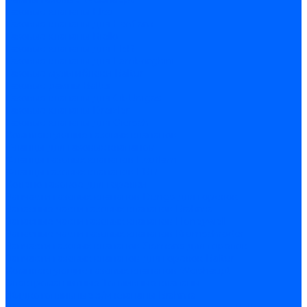
Газовые клапаны Elco
Газовые клапаны для Ecoflam
Газовые клапаны Riello
Газовые клапаны для FBR
Газовые клапаны для Lamborghini
Газовые мультиблоки Baltur
Газовые рампы Baltur
Газовые клапаны для CibUnigas
Газовые клапаны Dreizler
Газовые клапаны для Giersch
Комплектующие газовых клапанов
Фланцы для газовых клапанов
Фланцы газовых клапанов Ecoflam
Фланцы газовых клапанов FBR
Колено газовое для горелки
Запчасти газовых клапанов Dungs для горелок
Запасные части газовых клапанов Brahma
Запасные части газовых клапанов Honeywell
Запасные части газовых клапанов Kromschroder
Запчасти газовых клапанов Siemens для горелок
Запчасти газовых клапанов для горелок Baltur
Комплектующие газовых клапанов Weishaupt
Электромагнитные Топливные клапаны
Жидкотопливные э/м клапаны Brahma