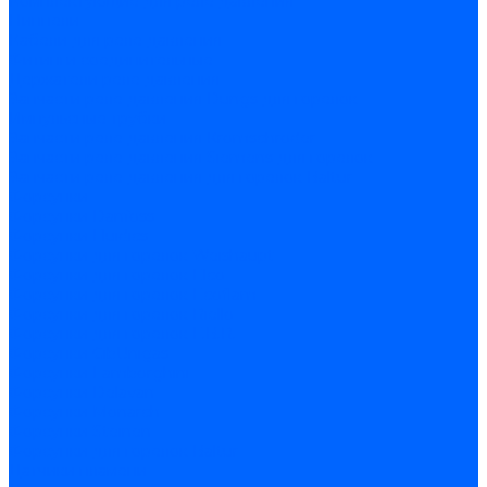
Комплектующие для реле давления
Ниппели
Кабели для реле давления
Фитинги соединительные
Держатели реле давления
Запчасти реле давления Dungs для горелок
Импульсные трубки
Запчасти реле давления Kromschroder
Запчасти реле давления Siemens для горелок
Запчасти реле давления для горелок Baltur
Форсунки
Форсунки Danfoss
Форсунки Fluidics
Форсунки для горелок Weishaupt
Форсунки для горелок Elco
Форсунки для горелок Ecoflam
Форсунки для горелок Riello
Форсунки для горелок F.B.R.
Форсунки CibUnigas
Форсунки Lamborghini
Форсунки Delavan
Форсунки Monarch
Форсунки Steinen
Форсунки для горелок Baltur
Датчики пламени