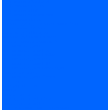
Трубы жаровые Weishaupt
Трубы жаровые Ecoflam
Трубы жаровые FBR
Трубы жаровые Lamborghini
Трубы жаровые Baltur
Жаровые трубы для газовых горелок Baltur
Трубы жаровые CibUnigas
Жаровые трубы Honeywell
Жаровые трубы Kromschroder
Комплектующие жаровых труб
Уравнительные диски
Уравнительные диски Elco
Уравнительные диски Ecoflam
Уравнительные диски Riello
Уравнительные диски FBR
Уравнительные диски Lamborhgini
Завихрители Dreizler
Уравнительные диски Giersch
Диффузоры
Диффузоры Ecoflam
Фланцы
Прокладки фланца
Прокладки фланца Ecoflam
Прокладки фланца FBR
Комплекты удлинения головы сгорания