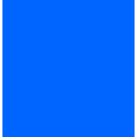
Жидкотопливные электромагнитные клапаны Baltur
Клапаны топливные электромагнитные Weishaupt
Запчасти для топливных клапанов
Запчасти жидкотопливных клапанов Brahma
Запчасти жидкотопливных клапанов Honeywell
Запчасти жидкотопливных клапанов Satronic / Honeywell
Запчасти жидкотопливных клапанов Siemens для горелок
Запчасти жидкотопливных клапанов для горелок Baltur
Комплектующие жидкотопливных клапанов Weishaupt
Электромагнитные Газовые клапаны
Газовые электромагнитные клапаны Dungs
Газовые э/м клапаны Honeywell
Газовые э/м клапаны Brahma
Газовые э/м клапаны Kromschroder
Газовые э/м клапаны Resideo
Газовые э/м клапаны Satronic / Honeywell
Газовые электромагнитные клапаны Baltur
Газовые электромагнитные клапаны Siemens
Клапаны газовые электромагнитные Weishaupt
Запасные части газовых клапанов
Запасные части газовых клапанов Siemens
Запасные части газовых клапанов для горелок Baltur
Запасные части газовых клапанов для горелок Dungs
Блоки контроля герметичности
Блоки контроля герметичности Dungs