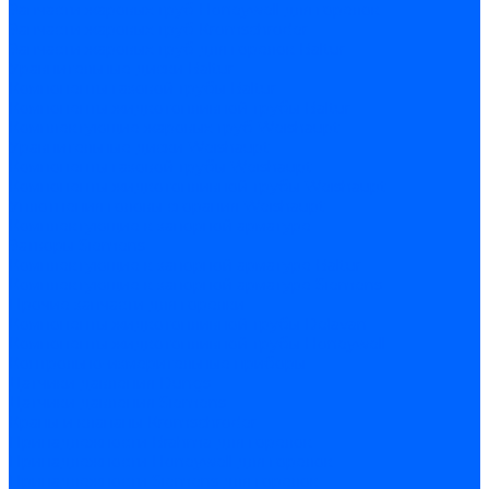
Запчасти жаровых труб Honeywell для горелок
Запчасти жаровых труб Kromschroder
Запчасти жаровых труб для горелок Baltur
Уравнительные диски Baltur
Компоненты газовой трубы Baltur
Компоненты жидкотопливной трубы Baltur
Комплектующие жаровых труб Weishaupt
Уравнительные диски Weishaupt
Компоненты газовой трубы Weishaupt
Компоненты жидкотопливной трубы Weishaupt
Уплотнения головы сгорания Weishaupt
Комплектующие к запорной арматуре
Затворы Siemens
Комплектующие к запорной арматуре Baltur
Комплектующие к запорной арматуре Siemens
Прочие запчасти для горелки
Компоненты жидкотопливной трубы Delavan
Компоненты жидкотопливной трубы Honeywell
Контрольно-измерительные приборы
Датчики давления Dungs
Датчики давления Siemens
Краны и клапаны Kromschroder
Принадлежности Brahma для горелок
Принадлежности Honeywell для горелок
Принадлежности Siemens для горелок