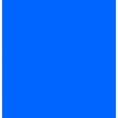
Запчасти для котлов
Автоматы горения для котлов
Горелки для котлов
Горелки для котлов Buderus
Газовые клапаны для котлов
Датчики температуры котла
Датчики температуры BAXI
Датчики температуры Buderus
Электроды для котлов
Электроды для котлов Buderus
Циркуляционные насосы
Вентиляторы для котлов
Вентиляторы для котлов BAXI
Вентиляторы для котлов Buderus
Термостаты
Термостаты комнатные Siemens
Инжекторы для котлов
Панели управления котла
Аноды магниевые
Аноды магниевые BAXI
Аноды магниевые Buderus
Комплекты перехода котла на сжиженный газ
Электромоторы для котла
Теплообменники для котлов
Байпас