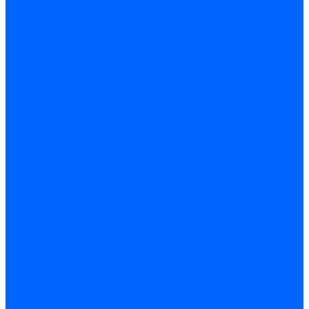
Запчасти насосов для горелок Baltur
Электроды поджига и ионизации
Электроды Weishaupt
Электроды ионизации Weishaupt
Электроды розжига Weishaupt
Электроды Elco
Электроды ионизации Elco
Электроды розжига Elco
Блоки электродов розжига Elco
Комплекты электродов Elco
Электроды Ecoflam
Электроды ионизации Ecoflam
Электроды розжига Ecoflam
Блоки электродов розжага Ecoflam
Комплекты электродов Ecoflam
Электроды Riello
Электроды ионизации Riello
Электроды розжига Riello
Комплекты электродов Riello
Электроды Lamborghini
Электроды ионизации Lamborghini
Электроды розжига Lamborghini
Блоки электродов Lamborghini
Электроды поджига и ионизации Baltur
Электроды ионизации Baltur