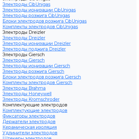
Электроды CibUnigas
Электроды ионизации CibUnigas
Электроды розжига CibUnigas
Блоки электродов розжига CibUnigas
Комплекты электродов CibUnigas
Электроды Dreizler
Электроды Dreizler
Электроды ионизации Dreizler
Электроды поджига Dreizler
Электроды Giersch
Электроды Giersch
Электроды ионизации Giersch
Электроды розжига Giersch
Блоки электродов розжига Giersch
Комплекты электродов Giersch
Электроды Brahma
Электроды Honeywell
Электроды Kromschroder
Комплектующие электродов
Комплектующие электродов
Фиксаторы электродов
Держатели электродов
Керамическая изоляция
Удлинители электродов
Штекеры электродов