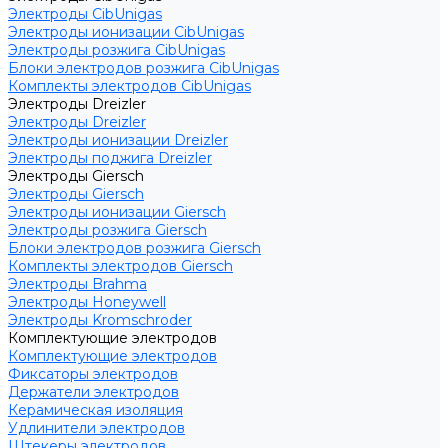
Электроды CibUnigas
Электроды ионизации CibUnigas
Электроды розжига CibUnigas
Блоки электродов розжига CibUnigas
Комплекты электродов CibUnigas
Электроды Dreizler
Электроды Dreizler
Электроды ионизации Dreizler
Электроды поджига Dreizler
Электроды Giersch
Электроды Giersch
Электроды ионизации Giersch
Электроды розжига Giersch
Блоки электродов розжига Giersch
Комплекты электродов Giersch
Электроды Brahma
Электроды Honeywell
Электроды Kromschroder
Комплектующие электродов
Комплектующие электродов
Фиксаторы электродов
Держатели электродов
Керамическая изоляция
Удлинители электродов
Штекеры электродов