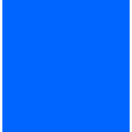
Жидкотопливные электромагнитные клапаны Baltur
Клапаны топливные электромагнитные Weishaupt
Запчасти для топливных клапанов
Запчасти жидкотопливных клапанов Brahma
Запчасти жидкотопливных клапанов Honeywell
Запчасти жидкотопливных клапанов Satronic / Honeywell
Запчасти жидкотопливных клапанов Siemens для горелок
Запчасти жидкотопливных клапанов для горелок Baltur
Комплектующие жидкотопливных клапанов Weishaupt
Электромагнитные Газовые клапаны
Газовые электромагнитные клапаны Dungs
Газовые э/м клапаны Honeywell
Газовые э/м клапаны Brahma
Газовые э/м клапаны Kromschroder
Газовые э/м клапаны Resideo
Газовые э/м клапаны Satronic / Honeywell
Газовые электромагнитные клапаны Baltur
Газовые электромагнитные клапаны Siemens
Клапаны газовые электромагнитные Weishaupt
Запасные части газовых клапанов
Запасные части газовых клапанов Siemens
Запасные части газовых клапанов для горелок Baltur
Запасные части газовых клапанов для горелок Dungs
Блоки контроля герметичности
Блоки контроля герметичности Dungs