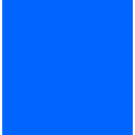
Кабели поджига и ионизации
Кабели поджига и ионизации Weishaupt
Кабели ионизации Weishaupt
Кабели поджига Weishaupt
Комплекты кабелей Weishaupt
Кабели поджига и ионизации Ecoflam
Кабели поджига Ecoflam
Кабели ионизации Ecoflam
Кабели поджига и ионазации FBR
Кабели ионизации FBR
Кабели поджига FBR
Кабели поджига и ионазации Lamborhini
Кабели ионизации Lamborghini
Кабели поджига Lamborghini
Кабели поджига и ионазации Baltur
Кабели ионизации Baltur
Кабели поджига Baltur
Кабели поджига и ионазации CibUnigas
Кабели ионизации CibUnigas
Кабели поджига CibUnigas
Кабели ионизации
Кабели поджига
Кабели в комплекте
Кабели электродов Cofi
Кабели электродов Dungs