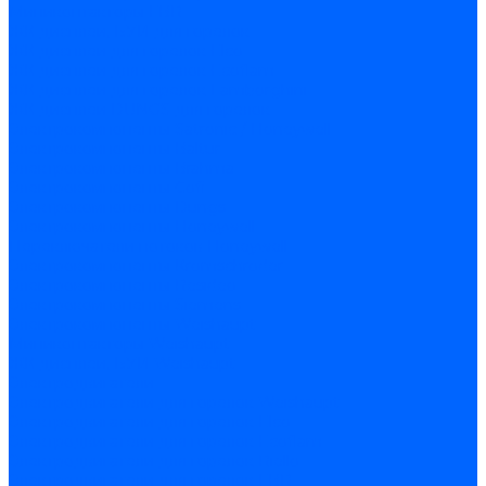
Миниконтакторы FBR
ЖК дисплеи, БУИ для горелок
ЖК дисплеи для горелок Elco
ЖК дисплеи для горелок Ecoflam
ЖК дисплеи для горелок Lamborghini
ЖК дисплеи DUNGS для горелок
Электрокомпоненты Satronic / Honeywell
Электрокомпоненты Baltur
Электрокомпоненты Brahma
Электрокомпоненты Cofi
Электрокомпоненты Dungs
Электрокомпоненты Honeywell
Переключатели потоков Honeywell
Электрокомпоненты Kromschroder
Электрокомпоненты Resideo
Электрокомпоненты Siemens
Электрокомпоненты Weishaupt
Миниконтакторы Weishaupt
ЖК дисплеи, БУИ Weishaupt
Электродвигатели
Электродвигатели для горелок Weishaupt
Электродвигатели для горелок Elco
Электродвигатели для горелок Ecoflam
Электродвигатели для горелок Riello
Электродвигатели для горелок FBR