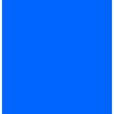
Электроды розжига Baltur
Блоки электродов Baltur
Электроды FBR
Электроды ионизации FBR
Электроды розжига FBR
Блоки электродов розжига FBR
Электроды CibUnigas
Электроды ионизации CibUnigas
Электроды розжига CibUnigas
Блоки электродов розжига CibUnigas
Комплекты электродов CibUnigas
Электроды Dreizler
Электроды ионизации Dreizler
Электроды поджига Dreizler
Электроды Giersch
Электроды ионизации Giersch
Электроды розжига Giersch
Блоки электродов розжига Giersch
Комплекты электродов Giersch
Электроды Brahma
Электроды Honeywell
Электроды Kromschroder
Комплектующие электродов
Фиксаторы электродов
Держатели электродов