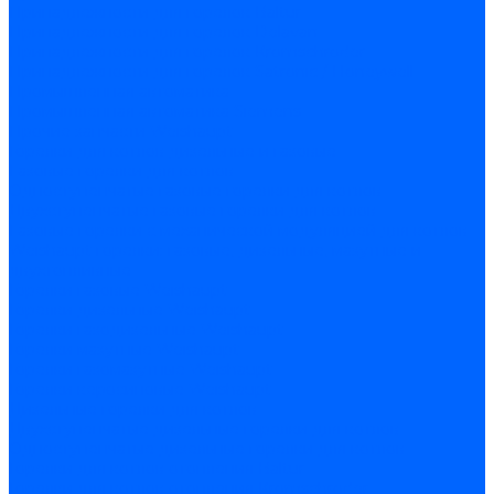
Принадлежности для горелок Baltur
Принадлежности для горелок Delavan
Принадлежности для горелок Kromschroder
Принадлежности для горелок Satronic / Honeywell
Промышленная автоматика
Промышленная автоматика Siemens
Прочие запчасти Weishaupt
Горелки для котлов дизельные и газовые
Газовые горелки для котлов
Одноступенчатые газовые горелки для котлов
Двухступенчатые газовые горелки для котлов
Газовые горелки с механической модуляцией для котлов
Weishaupt горелки: газовые, дизельные, мазутные и
двухтопливные
Горелки газовые Weishaupt
Горелки дизельные Weishaupt
Горелки газодизельные Weishaupt
Горелки мазутные Weishaupt
Горелки газомазутные Weishaupt
Горелки керосиновые Weishaupt
Дизельные горелки для котлов
Двухступенчатые дизельные горелки для котлов
Одноступенчатые дизельные горелки для котлов
Горелки для котлов отопления Baltur
Горелки для котлов отопления Kromschroder