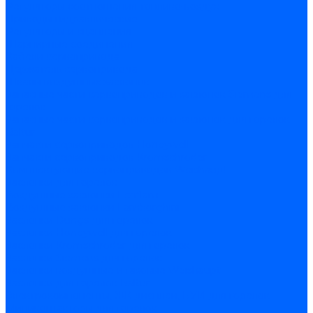
Регуляторы соотношения топливо-воздух
Приводы гидравлические
Регуляторы и сцепления
Шарнирные соединения
Кабели сервопривода
Держатель сервопривода
Шкалы воздушных заслонок
Запасные части сервоприводов и заслонок Siemens для
горелок
Запасные части сервоприводов и заслонок для горелок
Baltur
Запчасти сервоприводов Honeywell
Запчасти сервоприводов Kromschroder
Комплектующие сервоприводов Weishaupt
Заслонки для горелок
Воздушные заслонки Ecoflam
Воздушные заслонки Lamborghini
Заслонки Dungs для горелок
Заслонки Honeywell для горелок
Заслонки Kromschroder для горелок
Заслонки Siemens для горелок
Заслонки воздушные и газовые Weishaupt
Заслонки для горелок Baltur
Электрокомпоненты, ЖК дисплеи, БУИ для горелок
Миниконтакторы для горелок