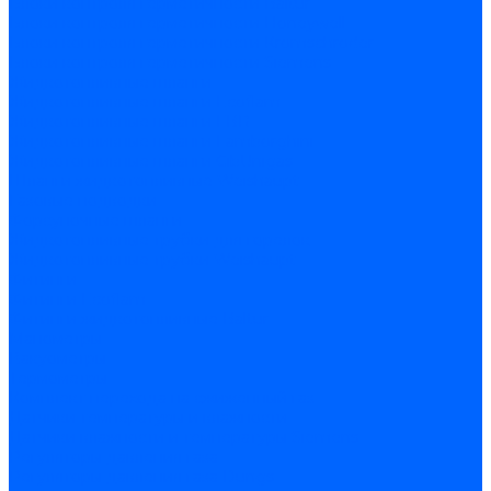
Блоки контроля герметичности Baltur
Блоки контроля герметичности Honeywell
Блоки контроля герметичности Kromschroder
Блоки контроля герметичности Siemens
Жидкотопливные шланги
Жидкотопливные шланги Ecoflam
Жидкотопливные шланги FBR
Жидкотопливные шланги Lamborghini
Жидкотопливные шланги CibUnigas
Шланги жидкотопливные Weishaupt
Газовые подводки
Форсуночные шланги
Жидкотопливные трубки для горелок
Жидкотопливные трубки Weishaupt
Фитинги
Фитинги Ecoflam
Фитинги жидкотопливные Baltur
Манометры
Вакуометры
Термометры
Комплект перехода на сжиженный газ
Датчики температуры и влажности
Датчики влажности и температуры Siemens
Регуляторы давления газа
Регуляторы давления газа Dungs