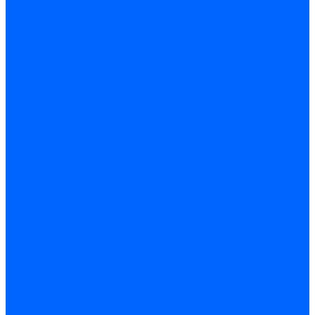
Трубы жаровые Weishaupt
Трубы жаровые Ecoflam
Трубы жаровые FBR
Трубы жаровые Lamborghini
Трубы жаровые Baltur
Жаровые трубы для газовых горелок Baltur
Трубы жаровые CibUnigas
Жаровые трубы Honeywell
Жаровые трубы Kromschroder
Комплектующие жаровых труб
Уравнительные диски
Уравнительные диски Elco
Уравнительные диски Ecoflam
Уравнительные диски Riello
Уравнительные диски FBR
Уравнительные диски Lamborhgini
Завихрители Dreizler
Уравнительные диски Giersch
Диффузоры
Диффузоры Ecoflam
Фланцы
Прокладки фланца
Прокладки фланца Ecoflam
Прокладки фланца FBR
Комплекты удлинения головы сгорания