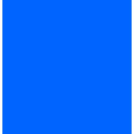
Регуляторы давления газа Baltur
Регуляторы давления газа Honeywell
Регуляторы давления газа Kromschroder
Регуляторы давления газа Siemens
Регуляторы давления газа Weishaupt
Комплектующие регуляторов давления
Запчасти регуляторов давления Dungs
Запасные части регуляторов давления Honeywell
Запчасти регуляторов давления Kromschroder
Компенсатор газовый
Пружины
Ёршики
Корпусные части, прокладки, винты и прочее
Кожухи
Кожухи Ecoflam
Кожухи FBR
Кожухи Lamborghini
Смотровые стекла
Заглушки, Винты
Заглушки, винты Weishaupt
Пластины панелей управления
Прокладки, стопортные кольца, уплотнения
Weishaupt прокладки, стопортные кольца, уплотнения
Панели управления
Трубы жаровые