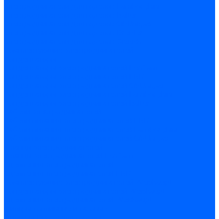
Электродвигатели для горелок Lamborghini
Электродвигатели для горелок Baltur
Электродвигатели для горелок CibUnigas
Электродвигатели для горелок Dreizler
Электродвигатели для горелок Giersch
Комплектующие электродвигателей
Конденсаторы
Конденсаторы электродвигателей Ecoflam
Конденсаторы электродвигателей FBR
Конденсаторы электродвигателей CibUnigas
Конденсаторы электродвигателей Lamborghini
Конденсаторы электродвигателей Baltur
Кабели электродвигателей
Кабели питания электродвигателей FBR
Кабели питания электродвигателей Lamborghini
Кабели питания электродвигателей CibUnigas
Фланцы электродвигателей
Фланцы электродвигателей Ecoflam
Сцепления электродвигателей
Сцепления электродвигателей FBR
Комплектующие электродвигателей Weishaupt
Конденсаторы электродвигателей Weishaupt
Сцепления электродвигателей Weishaupt
Фильры топливные и газовые
Фильтры Dungs для горелок