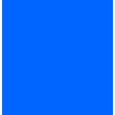
Доставка и оплата
Гарантия и условия возврата
Контакты
...
Каталог товаров
Запчасти для горелок
Блоки управления
Топочные автоматы Siemens
Менеджеры горения Weishaupt
Блоки управления Elco
Блоки управления Ecoflam
Блоки управления Riello
Блоки управления FBR
Топочные автоматы Honeywell
Блоки управления Lamborghini
Блоки управления Baltur
Блоки управления CibUnigas