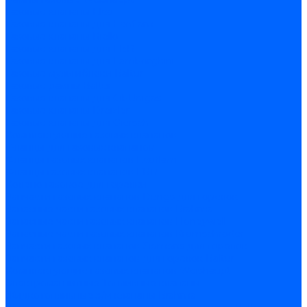
Газовые клапаны Elco
Газовые клапаны для Ecoflam
Газовые клапаны Riello
Газовые клапаны для FBR
Газовые клапаны для Lamborghini
Газовые мультиблоки Baltur
Газовые рампы Baltur
Газовые клапаны для CibUnigas
Газовые клапаны Dreizler
Газовые клапаны для Giersch
Комплектующие газовых клапанов
Фланцы для газовых клапанов
Фланцы газовых клапанов Ecoflam
Фланцы газовых клапанов FBR
Колено газовое для горелки
Запчасти газовых клапанов Dungs для горелок
Запасные части газовых клапанов Brahma
Запасные части газовых клапанов Honeywell
Запасные части газовых клапанов Kromschroder
Запчасти газовых клапанов Siemens для горелок
Запчасти газовых клапанов для горелок Baltur
Комплектующие газовых клапанов Weishaupt
Электромагнитные Топливные клапаны
Жидкотопливные э/м клапаны Brahma