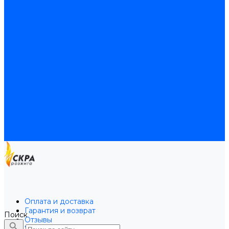
Байпасы BAXI
Кабели для котлов
Трубки соединительные для котлов
Платы электронные для котлов
Прокладки для котлов
Расширительные баки
Расширительные баки BAXI
Расширительные баки Buderus
Прочие запчасти для котлов
Запчасти Honeywell для котлов
Запчасти Resideo для котлов
Запчасти для котлов Brahma
Доставка и оплата
Гарантия и условия возврата
Контакты
Оплата и доставка
Гарантия и возврат
Поиск
Отзывы