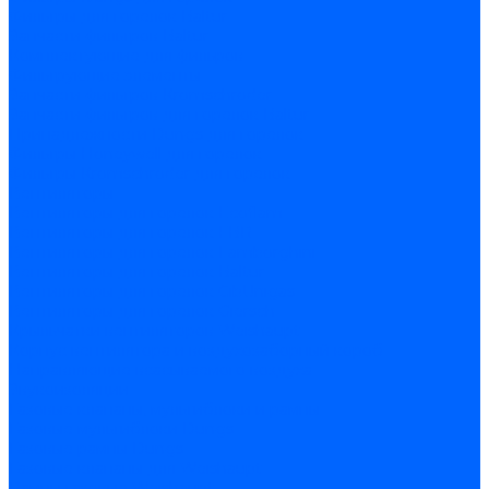
Фильтры для горелок Baltur
Запчасти фильтров Baltur
Комплектующие для фильров
Фильтрующие элементы
Запчасти фильтров Kromschroder
Запчасти фильтров для горелок Baltur
Принадлежности Dungs для горелок
Фильтры Honeywell для горелок
Фильтры Kromschroder для горелок
Вентиляторы
Вентиляторы для горелок Ecoflam
Вентиляторы для горелок FBR
Вентиляторы для горелок Lamborghini
Вентиляторы для горелок Baltur
Вентиляторы для горелок CibUnigas
Вентиляторы для горелок Giersch
Крыльчатки вентиляторов Weishaupt
Корпус вентилятора и воздухозаборный короб
Направляющие всасываемого воздуха
Звукоизоляции
Газовые клапаны, мультиблоки и рампы
Газовые мультиблоки Dungs
Газовые рампы Dungs
Газовые клапаны для Weishaupt
Рампы газовые Weishaupt