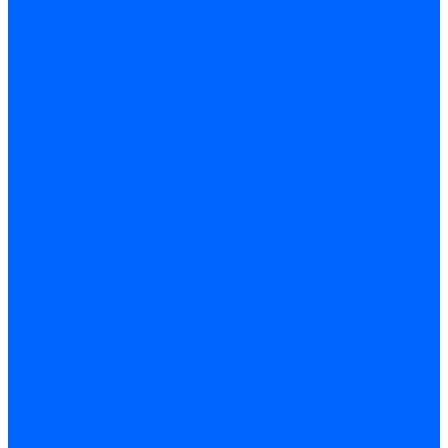
Запчасти насосов для горелок Baltur
Электроды поджига и ионизации
Электроды Weishaupt
Электроды ионизации Weishaupt
Электроды розжига Weishaupt
Электроды Elco
Электроды ионизации Elco
Электроды розжига Elco
Блоки электродов розжига Elco
Комплекты электродов Elco
Электроды Ecoflam
Электроды ионизации Ecoflam
Электроды розжига Ecoflam
Блоки электродов розжага Ecoflam
Комплекты электродов Ecoflam
Электроды Riello
Электроды ионизации Riello
Электроды розжига Riello
Комплекты электродов Riello
Электроды Lamborghini
Электроды ионизации Lamborghini
Электроды розжига Lamborghini
Блоки электродов Lamborghini
Электроды поджига и ионизации Baltur
Электроды ионизации Baltur