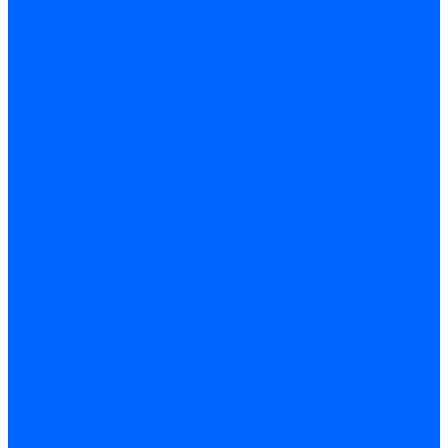
Керамическая изоляция
Удлинители электродов
Штекеры электродов
Запчасти электродов Brahma
Запчасти электродов Kromschroder
Запчасти электродов розжига и ионизации Baltur
Комплектующие электродов Weishaupt
Трансформаторы розжига
Трансформаторы розжига FIDA
Трансформаторы розжига Danfoss
Трансформаторы розжига Weishaupt
Трансформаторы розжига Elco
Трансформаторы розжига Ecoflam
Трансформаторы розжига Riello
Трансформаторы розжига FBR
Трансформаторы розжига Lamborghini
Трансформаторы розжига Baltur
Трансформаторы розжига CibUnigas
Трансформаторы розжига Giersch
Трансформаторы розжига Dreizler
Трансформаторы поджига Dungs
Трансформаторы розжига Brahma
Трансформаторы розжига Cofi
Трансформаторы розжига Honeywell
Трансформаторы розжига Kromschroder