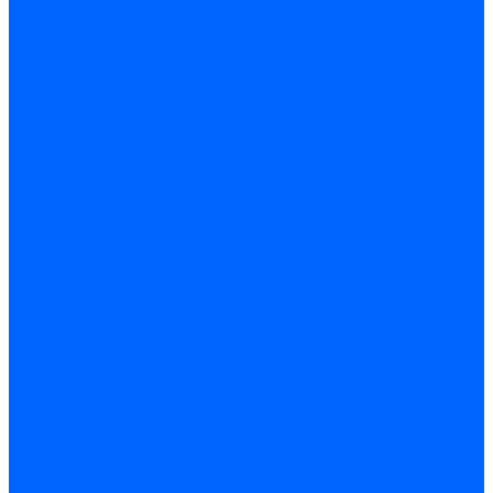
Датчики пламени Siemens
Датчики пламени Ecoflam
Датчики пламени FBR
Датчики пламени Lamborghini
Датчики пламени Baltur
Датчики пламени CibUnigas
Датчики пламени Satronic / Honeywell
Датчики пламени Giersch
Датчики пламени Brahma
Датчики пламени Dungs
Датчики пламени Honeywell
Датчики пламени Kromschroder
Датчики пламени Resideo
Датчики пламени Weishaupt
Комплектующие Датчиков пламени
Запчасти датчиков пламени Siemens для горелок
Кабели дитчиков пламени
Фиксаторы
Запасные части датчиков пламени Satronic / Honeywell
Запасные части датчиков пламени Brahma
Запасные части датчиков пламени Honeywell
Запасные части датчиков пламени Kromschroder
Запасные части датчиков пламени Resideo
Запасные части датчиков пламени для горелок Baltur
Комплектующие датчиков пламени Weishaupt