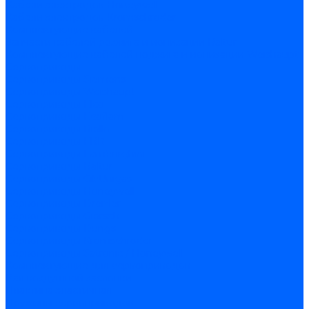
Кабели электродов Honeywell
Кабели электродов Kromschroder
Комплектующие кабелей
Запчасти кабелей розжига и ионизации Baltur
Комплектующие кабелей поджига и ионизации Weishaupt
Сервоприводы
Сервоприводы Siemens
Сервоприводы Weishaupt
Сервоприводы Elco
Сервоприводы Ecoflam
Сервоприводы Riello
Сервоприводы FBR
Сервоприводы Lamborghini
Сервоприводы Baltur
Сервоприводы CibUnigas
Сервоприводы Honeywell
Сервоприводы Dreizler
Сервоприводы Giersch
Сервоприводы Dungs
Сервоприводы Kromschroder
Сервоприводы Satronic / Honeywell
Комплектующие для сервоприводов
Вал воздушной заслонки
Пластина эластичная
Пружины сервоприводов