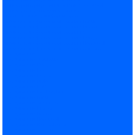
Трансформаторы розжига Satronic / Honeywell
Трансформаторы поджига Siemens
Кабели питания трансформаторов
Запчасти трансформаторов розжига Baltur
Запчасти трансформаторов розжига Brahma
Запчасти трансформаторов розжига Cofi
Запчасти трансформаторов розжига Dungs
Запчасти трансформаторов розжига Honeywell
Запчасти трансформаторов розжига Siemens
Реле давления
Реле давления Weishaupt
Реле давления Dungs
Реле давления Elco
Реле давления Ecoflam
Реле давления Riello
Реле давления FBR
Реле давления Lamborghini
Реле давления Baltur
Реле давления CibUnigas
Реле давления Dreizler
Реле давления Brahma
Реле давления Honeywell
Реле давления Kromschroder
Реле давления Siemens