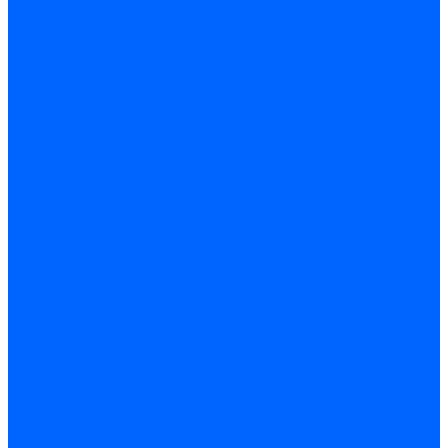
Комплектующие для реле давления
Ниппели
Кабели для реле давления
Фитинги соединительные
Держатели реле давления
Запчасти реле давления Dungs для горелок
Импульсные трубки
Запчасти реле давления Kromschroder
Запчасти реле давления Siemens для горелок
Запчасти реле давления для горелок Baltur
Форсунки
Форсунки Danfoss
Форсунки Fluidics
Форсунки для горелок Weishaupt
Форсунки для горелок Elco
Форсунки для горелок Ecoflam
Форсунки для горелок Riello
Форсунки для горелок F.B.R.
Форсунки CibUnigas
Форсунки Lamborghini
Форсунки Delavan
Форсунки Monarch
Форсунки Steinen
Форсунки для горелок Baltur
Датчики пламени