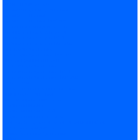
Запчасти для котлов
Автоматы горения для котлов
Горелки для котлов
Горелки для котлов Buderus
Газовые клапаны для котлов
Датчики температуры котла
Датчики температуры BAXI
Датчики температуры Buderus
Электроды для котлов
Электроды для котлов Buderus
Циркуляционные насосы
Вентиляторы для котлов
Вентиляторы для котлов BAXI
Вентиляторы для котлов Buderus
Термостаты
Термостаты комнатные Siemens
Инжекторы для котлов
Панели управления котла
Аноды магниевые
Аноды магниевые BAXI
Аноды магниевые Buderus
Комплекты перехода котла на сжиженный газ
Электромоторы для котла
Теплообменники для котлов
Байпас