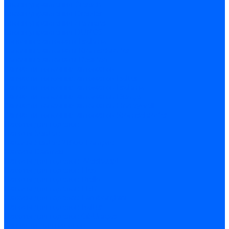
Блоки управления Giersch
Блоки управления Dreizler
Блоки управления Siemens
Блоки управления DUNGS
Топочные автоматы Brahma
Топочные автоматы Kromschroder
Топочные автоматы Resideo
Запчасти топочных автоматов
Запчасти топочных автоматов Baltur
Запчасти топочных автоматов Brahma
Запчасти топочных автоматов Dungs
Запчасти топочных автоматов Honeywell
Запчасти топочных автоматов Kromschroder
Насосы для горелок
Насосы Suntec
Насосы Suntec 21600 Longvic
Насосы Danfoss
Насосы для горелок Weishaupt
Насосы для горелок Elco
Насосы для горелок Riello
Насосы для горелок FBR
Насосы для горелок Lamborghini
Насосы для горелок Baltur
Насосы для горелок CibUnigas
Запчасти для насосов