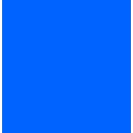
Запчасти жаровых труб Honeywell для горелок
Запчасти жаровых труб Kromschroder
Запчасти жаровых труб для горелок Baltur
Уравнительные диски Baltur
Компоненты газовой трубы Baltur
Компоненты жидкотопливной трубы Baltur
Комплектующие жаровых труб Weishaupt
Уравнительные диски Weishaupt
Компоненты газовой трубы Weishaupt
Компоненты жидкотопливной трубы Weishaupt
Уплотнения головы сгорания Weishaupt
Комплектующие к запорной арматуре
Затворы Siemens
Комплектующие к запорной арматуре Baltur
Комплектующие к запорной арматуре Siemens
Прочие запчасти для горелки
Компоненты жидкотопливной трубы Delavan
Компоненты жидкотопливной трубы Honeywell
Контрольно-измерительные приборы
Датчики давления Dungs
Датчики давления Siemens
Краны и клапаны Kromschroder
Принадлежности Brahma для горелок
Принадлежности Honeywell для горелок
Принадлежности Siemens для горелок