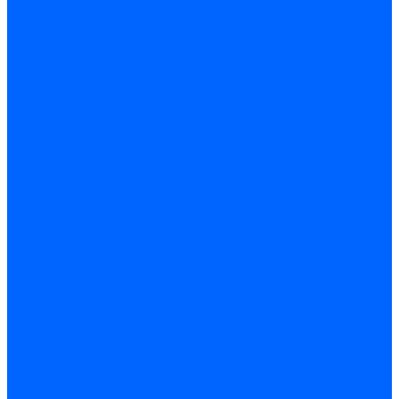
Жидкотопливные электромагнитные клапаны Baltur
Клапаны топливные электромагнитные Weishaupt
Запчасти для топливных клапанов
Запчасти жидкотопливных клапанов Brahma
Запчасти жидкотопливных клапанов Honeywell
Запчасти жидкотопливных клапанов Satronic / Honeywell
Запчасти жидкотопливных клапанов Siemens для горелок
Запчасти жидкотопливных клапанов для горелок Baltur
Комплектующие жидкотопливных клапанов Weishaupt
Электромагнитные Газовые клапаны
Газовые электромагнитные клапаны Dungs
Газовые э/м клапаны Honeywell
Газовые э/м клапаны Brahma
Газовые э/м клапаны Kromschroder
Газовые э/м клапаны Resideo
Газовые э/м клапаны Satronic / Honeywell
Газовые электромагнитные клапаны Baltur
Газовые электромагнитные клапаны Siemens
Клапаны газовые электромагнитные Weishaupt
Запасные части газовых клапанов
Запасные части газовых клапанов Siemens
Запасные части газовых клапанов для горелок Baltur
Запасные части газовых клапанов для горелок Dungs
Блоки контроля герметичности
Блоки контроля герметичности Dungs