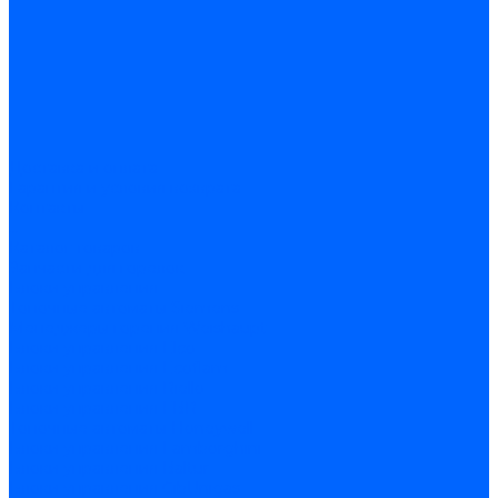
Доставка и оплата
Гарантия и условия возврата
Контакты
...
Каталог товаров
Запчасти для горелок
Блоки управления
Топочные автоматы Siemens
Менеджеры горения Weishaupt
Блоки управления Elco
Блоки управления Ecoflam
Блоки управления Riello
Блоки управления FBR
Топочные автоматы Honeywell
Блоки управления Lamborghini
Блоки управления Baltur
Блоки управления CibUnigas