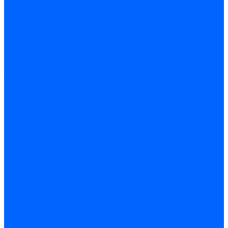
Запчасти для котлов
Автоматы горения для котлов
Горелки для котлов
Горелки для котлов Buderus
Газовые клапаны для котлов
Датчики температуры котла
Датчики температуры BAXI
Датчики температуры Buderus
Электроды для котлов
Электроды для котлов Buderus
Циркуляционные насосы
Вентиляторы для котлов
Вентиляторы для котлов BAXI
Вентиляторы для котлов Buderus
Термостаты
Термостаты комнатные Siemens
Инжекторы для котлов
Панели управления котла
Аноды магниевые
Аноды магниевые BAXI
Аноды магниевые Buderus
Комплекты перехода котла на сжиженный газ
Электромоторы для котла
Теплообменники для котлов
Байпас