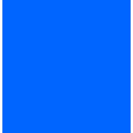
Трансформаторы розжига Satronic / Honeywell
Трансформаторы поджига Siemens
Кабели питания трансформаторов
Запчасти трансформаторов розжига Baltur
Запчасти трансформаторов розжига Brahma
Запчасти трансформаторов розжига Cofi
Запчасти трансформаторов розжига Dungs
Запчасти трансформаторов розжига Honeywell
Запчасти трансформаторов розжига Siemens
Реле давления
Реле давления Weishaupt
Реле давления Dungs
Реле давления Elco
Реле давления Ecoflam
Реле давления Riello
Реле давления FBR
Реле давления Lamborghini
Реле давления Baltur
Реле давления CibUnigas
Реле давления Dreizler
Реле давления Brahma
Реле давления Honeywell
Реле давления Kromschroder
Реле давления Siemens