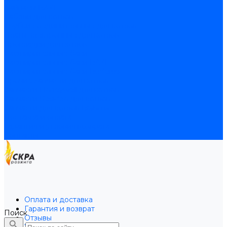
Байпасы BAXI
Кабели для котлов
Трубки соединительные для котлов
Платы электронные для котлов
Прокладки для котлов
Расширительные баки
Расширительные баки BAXI
Расширительные баки Buderus
Прочие запчасти для котлов
Запчасти Honeywell для котлов
Запчасти Resideo для котлов
Запчасти для котлов Brahma
Доставка и оплата
Гарантия и условия возврата
Контакты
Оплата и доставка
Гарантия и возврат
Поиск
Отзывы