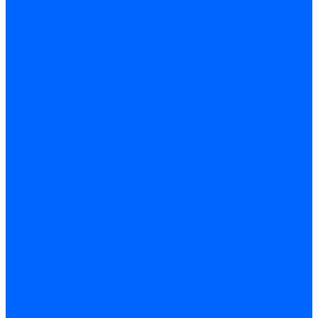
Блоки управления Giersch
Блоки управления Dreizler
Блоки управления Siemens
Блоки управления DUNGS
Топочные автоматы Brahma
Топочные автоматы Kromschroder
Топочные автоматы Resideo
Запчасти топочных автоматов
Запчасти топочных автоматов Baltur
Запчасти топочных автоматов Brahma
Запчасти топочных автоматов Dungs
Запчасти топочных автоматов Honeywell
Запчасти топочных автоматов Kromschroder
Насосы для горелок
Насосы Suntec
Насосы Suntec 21600 Longvic
Насосы Danfoss
Насосы для горелок Weishaupt
Насосы для горелок Elco
Насосы для горелок Riello
Насосы для горелок FBR
Насосы для горелок Lamborghini
Насосы для горелок Baltur
Насосы для горелок CibUnigas
Запчасти для насосов