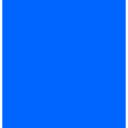
Кабели электродов Honeywell
Кабели электродов Kromschroder
Комплектующие кабелей
Запчасти кабелей розжига и ионизации Baltur
Комплектующие кабелей поджига и ионизации Weishaupt
Сервоприводы
Сервоприводы Siemens
Сервоприводы Weishaupt
Сервоприводы Elco
Сервоприводы Ecoflam
Сервоприводы Riello
Сервоприводы FBR
Сервоприводы Lamborghini
Сервоприводы Baltur
Сервоприводы CibUnigas
Сервоприводы Honeywell
Сервоприводы Dreizler
Сервоприводы Giersch
Сервоприводы Dungs
Сервоприводы Kromschroder
Сервоприводы Satronic / Honeywell
Комплектующие для сервоприводов
Вал воздушной заслонки
Пластина эластичная
Пружины сервоприводов