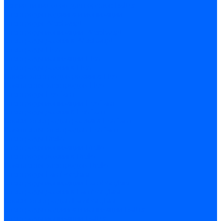
Запчасти насосов для горелок Baltur
Электроды поджига и ионизации
Электроды Weishaupt
Электроды ионизации Weishaupt
Электроды розжига Weishaupt
Электроды Elco
Электроды ионизации Elco
Электроды розжига Elco
Блоки электродов розжига Elco
Комплекты электродов Elco
Электроды Ecoflam
Электроды ионизации Ecoflam
Электроды розжига Ecoflam
Блоки электродов розжага Ecoflam
Комплекты электродов Ecoflam
Электроды Riello
Электроды ионизации Riello
Электроды розжига Riello
Комплекты электродов Riello
Электроды Lamborghini
Электроды ионизации Lamborghini
Электроды розжига Lamborghini
Блоки электродов Lamborghini
Электроды поджига и ионизации Baltur
Электроды ионизации Baltur