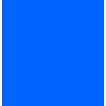
Кабели поджига и ионизации
Кабели поджига и ионизации Weishaupt
Кабели ионизации Weishaupt
Кабели поджига Weishaupt
Комплекты кабелей Weishaupt
Кабели поджига и ионизации Ecoflam
Кабели поджига Ecoflam
Кабели ионизации Ecoflam
Кабели поджига и ионазации FBR
Кабели ионизации FBR
Кабели поджига FBR
Кабели поджига и ионазации Lamborhini
Кабели ионизации Lamborghini
Кабели поджига Lamborghini
Кабели поджига и ионазации Baltur
Кабели ионизации Baltur
Кабели поджига Baltur
Кабели поджига и ионазации CibUnigas
Кабели ионизации CibUnigas
Кабели поджига CibUnigas
Кабели ионизации
Кабели поджига
Кабели в комплекте
Кабели электродов Cofi
Кабели электродов Dungs