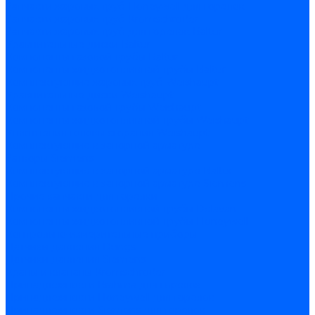
Запчасти жаровых труб Honeywell для горелок
Запчасти жаровых труб Kromschroder
Запчасти жаровых труб для горелок Baltur
Уравнительные диски Baltur
Компоненты газовой трубы Baltur
Компоненты жидкотопливной трубы Baltur
Комплектующие жаровых труб Weishaupt
Уравнительные диски Weishaupt
Компоненты газовой трубы Weishaupt
Компоненты жидкотопливной трубы Weishaupt
Уплотнения головы сгорания Weishaupt
Комплектующие к запорной арматуре
Затворы Siemens
Комплектующие к запорной арматуре Baltur
Комплектующие к запорной арматуре Siemens
Прочие запчасти для горелки
Компоненты жидкотопливной трубы Delavan
Компоненты жидкотопливной трубы Honeywell
Контрольно-измерительные приборы
Датчики давления Dungs
Датчики давления Siemens
Краны и клапаны Kromschroder
Принадлежности Brahma для горелок
Принадлежности Honeywell для горелок
Принадлежности Siemens для горелок