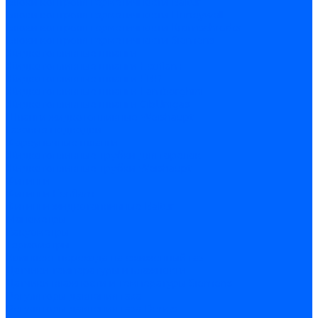
Блоки контроля герметичности Baltur
Блоки контроля герметичности Honeywell
Блоки контроля герметичности Kromschroder
Блоки контроля герметичности Siemens
Жидкотопливные шланги
Жидкотопливные шланги Ecoflam
Жидкотопливные шланги FBR
Жидкотопливные шланги Lamborghini
Жидкотопливные шланги CibUnigas
Шланги жидкотопливные Weishaupt
Газовые подводки
Форсуночные шланги
Жидкотопливные трубки для горелок
Жидкотопливные трубки Weishaupt
Фитинги
Фитинги Ecoflam
Фитинги жидкотопливные Baltur
Манометры
Вакуометры
Термометры
Комплект перехода на сжиженный газ
Датчики температуры и влажности
Датчики влажности и температуры Siemens
Регуляторы давления газа
Регуляторы давления газа Dungs