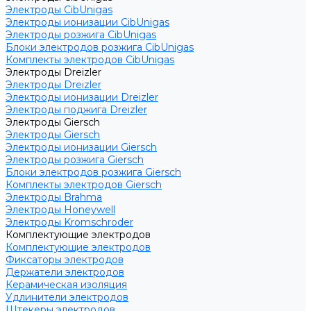
Электроды CibUnigas
Электроды ионизации CibUnigas
Электроды розжига CibUnigas
Блоки электродов розжига CibUnigas
Комплекты электродов CibUnigas
Электроды Dreizler
Электроды Dreizler
Электроды ионизации Dreizler
Электроды поджига Dreizler
Электроды Giersch
Электроды Giersch
Электроды ионизации Giersch
Электроды розжига Giersch
Блоки электродов розжига Giersch
Комплекты электродов Giersch
Электроды Brahma
Электроды Honeywell
Электроды Kromschroder
Комплектующие электродов
Комплектующие электродов
Фиксаторы электродов
Держатели электродов
Керамическая изоляция
Удлинители электродов
Штекеры электродов