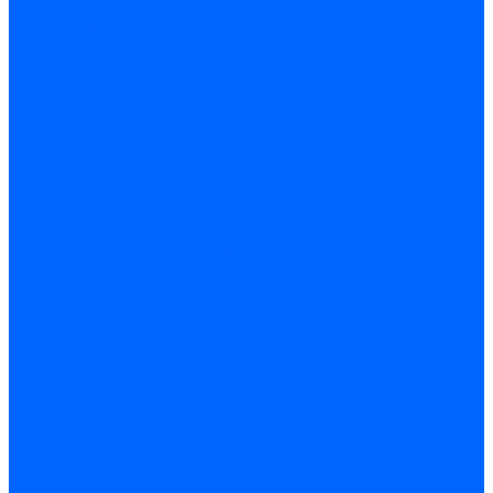
Регуляторы соотношения топливо-воздух
Приводы гидравлические
Регуляторы и сцепления
Шарнирные соединения
Кабели сервопривода
Держатель сервопривода
Шкалы воздушных заслонок
Запасные части сервоприводов и заслонок Siemens для
горелок
Запасные части сервоприводов и заслонок для горелок
Baltur
Запчасти сервоприводов Honeywell
Запчасти сервоприводов Kromschroder
Комплектующие сервоприводов Weishaupt
Заслонки для горелок
Воздушные заслонки Ecoflam
Воздушные заслонки Lamborghini
Заслонки Dungs для горелок
Заслонки Honeywell для горелок
Заслонки Kromschroder для горелок
Заслонки Siemens для горелок
Заслонки воздушные и газовые Weishaupt
Заслонки для горелок Baltur
Электрокомпоненты, ЖК дисплеи, БУИ для горелок
Миниконтакторы для горелок