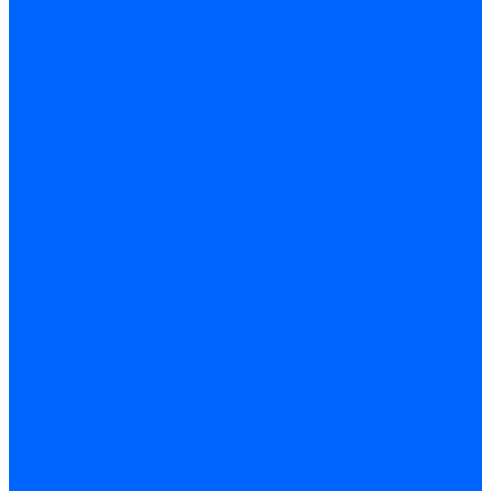
Электроды розжига Baltur
Блоки электродов Baltur
Электроды FBR
Электроды ионизации FBR
Электроды розжига FBR
Блоки электродов розжига FBR
Электроды CibUnigas
Электроды ионизации CibUnigas
Электроды розжига CibUnigas
Блоки электродов розжига CibUnigas
Комплекты электродов CibUnigas
Электроды Dreizler
Электроды ионизации Dreizler
Электроды поджига Dreizler
Электроды Giersch
Электроды ионизации Giersch
Электроды розжига Giersch
Блоки электродов розжига Giersch
Комплекты электродов Giersch
Электроды Brahma
Электроды Honeywell
Электроды Kromschroder
Комплектующие электродов
Фиксаторы электродов
Держатели электродов