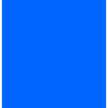
Принадлежности для горелок Baltur
Принадлежности для горелок Delavan
Принадлежности для горелок Kromschroder
Принадлежности для горелок Satronic / Honeywell
Промышленная автоматика
Промышленная автоматика Siemens
Прочие запчасти Weishaupt
Горелки для котлов дизельные и газовые
Газовые горелки для котлов
Одноступенчатые газовые горелки для котлов
Двухступенчатые газовые горелки для котлов
Газовые горелки с механической модуляцией для котлов
Weishaupt горелки: газовые, дизельные, мазутные и
двухтопливные
Горелки газовые Weishaupt
Горелки дизельные Weishaupt
Горелки газодизельные Weishaupt
Горелки мазутные Weishaupt
Горелки газомазутные Weishaupt
Горелки керосиновые Weishaupt
Дизельные горелки для котлов
Двухступенчатые дизельные горелки для котлов
Одноступенчатые дизельные горелки для котлов
Горелки для котлов отопления Baltur
Горелки для котлов отопления Kromschroder