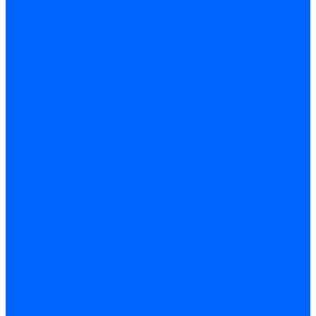
Комплектующие для реле давления
Ниппели
Кабели для реле давления
Фитинги соединительные
Держатели реле давления
Запчасти реле давления Dungs для горелок
Импульсные трубки
Запчасти реле давления Kromschroder
Запчасти реле давления Siemens для горелок
Запчасти реле давления для горелок Baltur
Форсунки
Форсунки Danfoss
Форсунки Fluidics
Форсунки для горелок Weishaupt
Форсунки для горелок Elco
Форсунки для горелок Ecoflam
Форсунки для горелок Riello
Форсунки для горелок F.B.R.
Форсунки CibUnigas
Форсунки Lamborghini
Форсунки Delavan
Форсунки Monarch
Форсунки Steinen
Форсунки для горелок Baltur
Датчики пламени