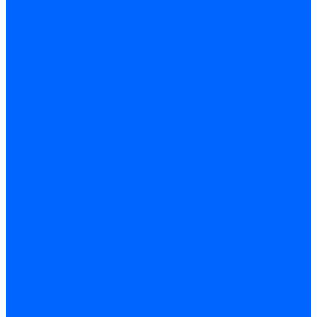
Электродвигатели для горелок Lamborghini
Электродвигатели для горелок Baltur
Электродвигатели для горелок CibUnigas
Электродвигатели для горелок Dreizler
Электродвигатели для горелок Giersch
Комплектующие электродвигателей
Конденсаторы
Конденсаторы электродвигателей Ecoflam
Конденсаторы электродвигателей FBR
Конденсаторы электродвигателей CibUnigas
Конденсаторы электродвигателей Lamborghini
Конденсаторы электродвигателей Baltur
Кабели электродвигателей
Кабели питания электродвигателей FBR
Кабели питания электродвигателей Lamborghini
Кабели питания электродвигателей CibUnigas
Фланцы электродвигателей
Фланцы электродвигателей Ecoflam
Сцепления электродвигателей
Сцепления электродвигателей FBR
Комплектующие электродвигателей Weishaupt
Конденсаторы электродвигателей Weishaupt
Сцепления электродвигателей Weishaupt
Фильры топливные и газовые
Фильтры Dungs для горелок