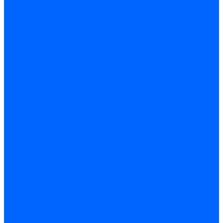
Керамическая изоляция
Удлинители электродов
Штекеры электродов
Запчасти электродов Brahma
Запчасти электродов Kromschroder
Запчасти электродов розжига и ионизации Baltur
Комплектующие электродов Weishaupt
Трансформаторы розжига
Трансформаторы розжига FIDA
Трансформаторы розжига Danfoss
Трансформаторы розжига Weishaupt
Трансформаторы розжига Elco
Трансформаторы розжига Ecoflam
Трансформаторы розжига Riello
Трансформаторы розжига FBR
Трансформаторы розжига Lamborghini
Трансформаторы розжига Baltur
Трансформаторы розжига CibUnigas
Трансформаторы розжига Giersch
Трансформаторы розжига Dreizler
Трансформаторы поджига Dungs
Трансформаторы розжига Brahma
Трансформаторы розжига Cofi
Трансформаторы розжига Honeywell
Трансформаторы розжига Kromschroder