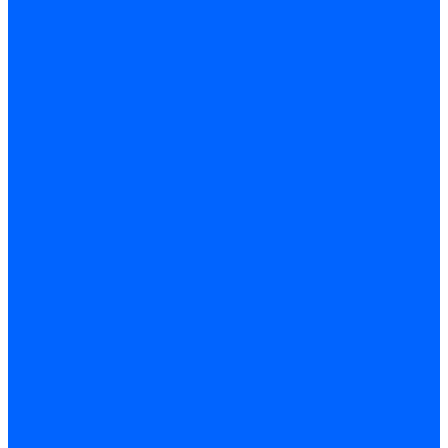
Газовые клапаны Elco
Газовые клапаны для Ecoflam
Газовые клапаны Riello
Газовые клапаны для FBR
Газовые клапаны для Lamborghini
Газовые мультиблоки Baltur
Газовые рампы Baltur
Газовые клапаны для CibUnigas
Газовые клапаны Dreizler
Газовые клапаны для Giersch
Комплектующие газовых клапанов
Фланцы для газовых клапанов
Фланцы газовых клапанов Ecoflam
Фланцы газовых клапанов FBR
Колено газовое для горелки
Запчасти газовых клапанов Dungs для горелок
Запасные части газовых клапанов Brahma
Запасные части газовых клапанов Honeywell
Запасные части газовых клапанов Kromschroder
Запчасти газовых клапанов Siemens для горелок
Запчасти газовых клапанов для горелок Baltur
Комплектующие газовых клапанов Weishaupt
Электромагнитные Топливные клапаны
Жидкотопливные э/м клапаны Brahma