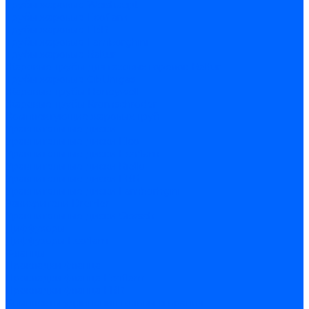
Трубы жаровые Weishaupt
Трубы жаровые Ecoflam
Трубы жаровые FBR
Трубы жаровые Lamborghini
Трубы жаровые Baltur
Жаровые трубы для газовых горелок Baltur
Трубы жаровые CibUnigas
Жаровые трубы Honeywell
Жаровые трубы Kromschroder
Комплектующие жаровых труб
Уравнительные диски
Уравнительные диски Elco
Уравнительные диски Ecoflam
Уравнительные диски Riello
Уравнительные диски FBR
Уравнительные диски Lamborhgini
Завихрители Dreizler
Уравнительные диски Giersch
Диффузоры
Диффузоры Ecoflam
Фланцы
Прокладки фланца
Прокладки фланца Ecoflam
Прокладки фланца FBR
Комплекты удлинения головы сгорания