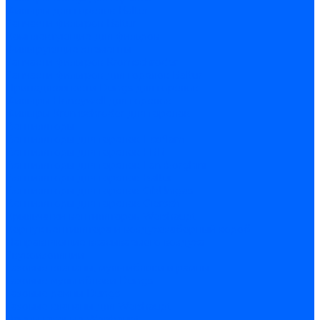
Фильтры для горелок Baltur
Запчасти фильтров Baltur
Комплектующие для фильров
Фильтрующие элементы
Запчасти фильтров Kromschroder
Запчасти фильтров для горелок Baltur
Принадлежности Dungs для горелок
Фильтры Honeywell для горелок
Фильтры Kromschroder для горелок
Вентиляторы
Вентиляторы для горелок Ecoflam
Вентиляторы для горелок FBR
Вентиляторы для горелок Lamborghini
Вентиляторы для горелок Baltur
Вентиляторы для горелок CibUnigas
Вентиляторы для горелок Giersch
Крыльчатки вентиляторов Weishaupt
Корпус вентилятора и воздухозаборный короб
Направляющие всасываемого воздуха
Звукоизоляции
Газовые клапаны, мультиблоки и рампы
Газовые мультиблоки Dungs
Газовые рампы Dungs
Газовые клапаны для Weishaupt
Рампы газовые Weishaupt