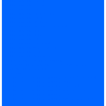
Датчики пламени Siemens
Датчики пламени Ecoflam
Датчики пламени FBR
Датчики пламени Lamborghini
Датчики пламени Baltur
Датчики пламени CibUnigas
Датчики пламени Satronic / Honeywell
Датчики пламени Giersch
Датчики пламени Brahma
Датчики пламени Dungs
Датчики пламени Honeywell
Датчики пламени Kromschroder
Датчики пламени Resideo
Датчики пламени Weishaupt
Комплектующие Датчиков пламени
Запчасти датчиков пламени Siemens для горелок
Кабели дитчиков пламени
Фиксаторы
Запасные части датчиков пламени Satronic / Honeywell
Запасные части датчиков пламени Brahma
Запасные части датчиков пламени Honeywell
Запасные части датчиков пламени Kromschroder
Запасные части датчиков пламени Resideo
Запасные части датчиков пламени для горелок Baltur
Комплектующие датчиков пламени Weishaupt