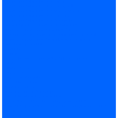
Регуляторы давления газа Baltur
Регуляторы давления газа Honeywell
Регуляторы давления газа Kromschroder
Регуляторы давления газа Siemens
Регуляторы давления газа Weishaupt
Комплектующие регуляторов давления
Запчасти регуляторов давления Dungs
Запасные части регуляторов давления Honeywell
Запчасти регуляторов давления Kromschroder
Компенсатор газовый
Пружины
Ёршики
Корпусные части, прокладки, винты и прочее
Кожухи
Кожухи Ecoflam
Кожухи FBR
Кожухи Lamborghini
Смотровые стекла
Заглушки, Винты
Заглушки, винты Weishaupt
Пластины панелей управления
Прокладки, стопортные кольца, уплотнения
Weishaupt прокладки, стопортные кольца, уплотнения
Панели управления
Трубы жаровые