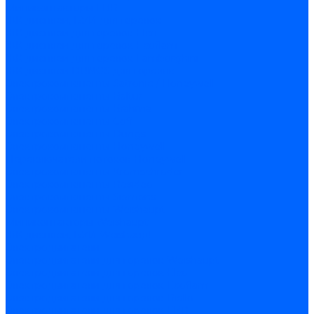
Миниконтакторы FBR
ЖК дисплеи, БУИ для горелок
ЖК дисплеи для горелок Elco
ЖК дисплеи для горелок Ecoflam
ЖК дисплеи для горелок Lamborghini
ЖК дисплеи DUNGS для горелок
Электрокомпоненты Satronic / Honeywell
Электрокомпоненты Baltur
Электрокомпоненты Brahma
Электрокомпоненты Cofi
Электрокомпоненты Dungs
Электрокомпоненты Honeywell
Переключатели потоков Honeywell
Электрокомпоненты Kromschroder
Электрокомпоненты Resideo
Электрокомпоненты Siemens
Электрокомпоненты Weishaupt
Миниконтакторы Weishaupt
ЖК дисплеи, БУИ Weishaupt
Электродвигатели
Электродвигатели для горелок Weishaupt
Электродвигатели для горелок Elco
Электродвигатели для горелок Ecoflam
Электродвигатели для горелок Riello
Электродвигатели для горелок FBR