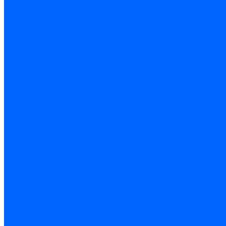
Керамическая изоляция
Удлинители электродов
Штекеры электродов
Запчасти электродов Brahma
Запчасти электродов Kromschroder
Запчасти электродов розжига и ионизации Baltur
Комплектующие электродов Weishaupt
Трансформаторы розжига
Трансформаторы розжига FIDA
Трансформаторы розжига Danfoss
Трансформаторы розжига Weishaupt
Трансформаторы розжига Elco
Трансформаторы розжига Ecoflam
Трансформаторы розжига Riello
Трансформаторы розжига FBR
Трансформаторы розжига Lamborghini
Трансформаторы розжига Baltur
Трансформаторы розжига CibUnigas
Трансформаторы розжига Giersch
Трансформаторы розжига Dreizler
Трансформаторы поджига Dungs
Трансформаторы розжига Brahma
Трансформаторы розжига Cofi
Трансформаторы розжига Honeywell
Трансформаторы розжига Kromschroder