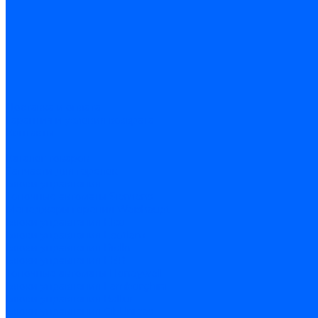
Доставка и оплата
Гарантия и условия возврата
Контакты
...
Каталог товаров
Запчасти для горелок
Блоки управления
Топочные автоматы Siemens
Менеджеры горения Weishaupt
Блоки управления Elco
Блоки управления Ecoflam
Блоки управления Riello
Блоки управления FBR
Топочные автоматы Honeywell
Блоки управления Lamborghini
Блоки управления Baltur
Блоки управления CibUnigas