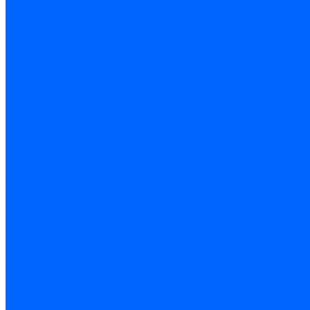
Блоки управления Giersch
Блоки управления Dreizler
Блоки управления Siemens
Блоки управления DUNGS
Топочные автоматы Brahma
Топочные автоматы Kromschroder
Топочные автоматы Resideo
Запчасти топочных автоматов
Запчасти топочных автоматов Baltur
Запчасти топочных автоматов Brahma
Запчасти топочных автоматов Dungs
Запчасти топочных автоматов Honeywell
Запчасти топочных автоматов Kromschroder
Насосы для горелок
Насосы Suntec
Насосы Suntec 21600 Longvic
Насосы Danfoss
Насосы для горелок Weishaupt
Насосы для горелок Elco
Насосы для горелок Riello
Насосы для горелок FBR
Насосы для горелок Lamborghini
Насосы для горелок Baltur
Насосы для горелок CibUnigas
Запчасти для насосов