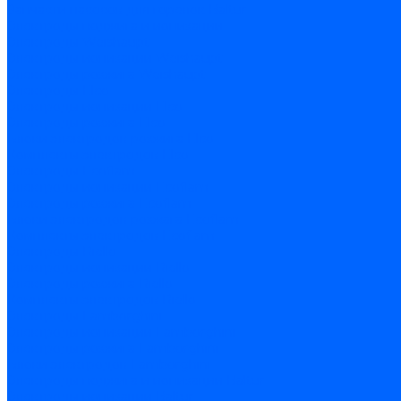
Запчасти насосов для горелок Baltur
Электроды поджига и ионизации
Электроды Weishaupt
Электроды ионизации Weishaupt
Электроды розжига Weishaupt
Электроды Elco
Электроды ионизации Elco
Электроды розжига Elco
Блоки электродов розжига Elco
Комплекты электродов Elco
Электроды Ecoflam
Электроды ионизации Ecoflam
Электроды розжига Ecoflam
Блоки электродов розжага Ecoflam
Комплекты электродов Ecoflam
Электроды Riello
Электроды ионизации Riello
Электроды розжига Riello
Комплекты электродов Riello
Электроды Lamborghini
Электроды ионизации Lamborghini
Электроды розжига Lamborghini
Блоки электродов Lamborghini
Электроды поджига и ионизации Baltur
Электроды ионизации Baltur