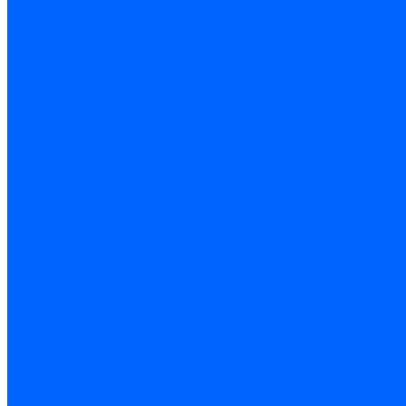
Электроды розжига Baltur
Блоки электродов Baltur
Электроды FBR
Электроды ионизации FBR
Электроды розжига FBR
Блоки электродов розжига FBR
Электроды CibUnigas
Электроды ионизации CibUnigas
Электроды розжига CibUnigas
Блоки электродов розжига CibUnigas
Комплекты электродов CibUnigas
Электроды Dreizler
Электроды ионизации Dreizler
Электроды поджига Dreizler
Электроды Giersch
Электроды ионизации Giersch
Электроды розжига Giersch
Блоки электродов розжига Giersch
Комплекты электродов Giersch
Электроды Brahma
Электроды Honeywell
Электроды Kromschroder
Комплектующие электродов
Фиксаторы электродов
Держатели электродов