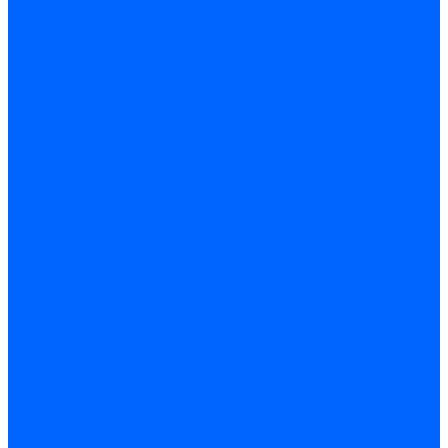
Жидкотопливные электромагнитные клапаны Baltur
Клапаны топливные электромагнитные Weishaupt
Запчасти для топливных клапанов
Запчасти жидкотопливных клапанов Brahma
Запчасти жидкотопливных клапанов Honeywell
Запчасти жидкотопливных клапанов Satronic / Honeywell
Запчасти жидкотопливных клапанов Siemens для горелок
Запчасти жидкотопливных клапанов для горелок Baltur
Комплектующие жидкотопливных клапанов Weishaupt
Электромагнитные Газовые клапаны
Газовые электромагнитные клапаны Dungs
Газовые э/м клапаны Honeywell
Газовые э/м клапаны Brahma
Газовые э/м клапаны Kromschroder
Газовые э/м клапаны Resideo
Газовые э/м клапаны Satronic / Honeywell
Газовые электромагнитные клапаны Baltur
Газовые электромагнитные клапаны Siemens
Клапаны газовые электромагнитные Weishaupt
Запасные части газовых клапанов
Запасные части газовых клапанов Siemens
Запасные части газовых клапанов для горелок Baltur
Запасные части газовых клапанов для горелок Dungs
Блоки контроля герметичности
Блоки контроля герметичности Dungs