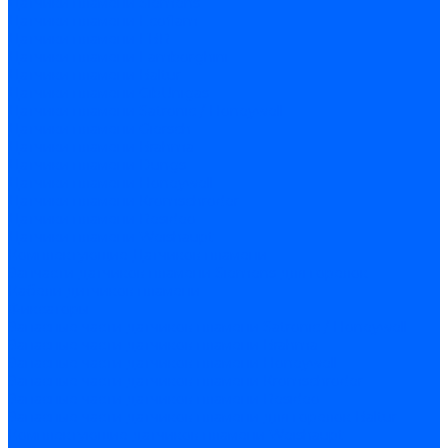
Датчики пламени Siemens
Датчики пламени Ecoflam
Датчики пламени FBR
Датчики пламени Lamborghini
Датчики пламени Baltur
Датчики пламени CibUnigas
Датчики пламени Satronic / Honeywell
Датчики пламени Giersch
Датчики пламени Brahma
Датчики пламени Dungs
Датчики пламени Honeywell
Датчики пламени Kromschroder
Датчики пламени Resideo
Датчики пламени Weishaupt
Комплектующие Датчиков пламени
Запчасти датчиков пламени Siemens для горелок
Кабели дитчиков пламени
Фиксаторы
Запасные части датчиков пламени Satronic / Honeywell
Запасные части датчиков пламени Brahma
Запасные части датчиков пламени Honeywell
Запасные части датчиков пламени Kromschroder
Запасные части датчиков пламени Resideo
Запасные части датчиков пламени для горелок Baltur
Комплектующие датчиков пламени Weishaupt