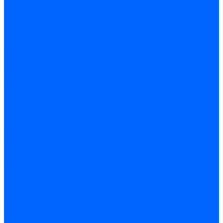
Запчасти для котлов
Автоматы горения для котлов
Горелки для котлов
Горелки для котлов Buderus
Газовые клапаны для котлов
Датчики температуры котла
Датчики температуры BAXI
Датчики температуры Buderus
Электроды для котлов
Электроды для котлов Buderus
Циркуляционные насосы
Вентиляторы для котлов
Вентиляторы для котлов BAXI
Вентиляторы для котлов Buderus
Термостаты
Термостаты комнатные Siemens
Инжекторы для котлов
Панели управления котла
Аноды магниевые
Аноды магниевые BAXI
Аноды магниевые Buderus
Комплекты перехода котла на сжиженный газ
Электромоторы для котла
Теплообменники для котлов
Байпас