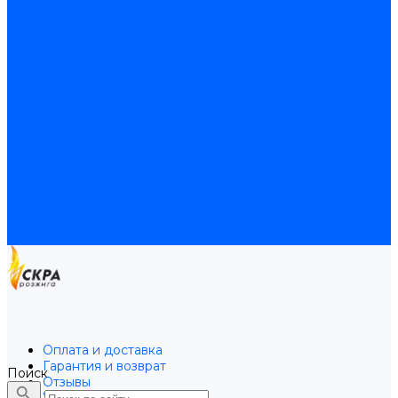
Байпасы BAXI
Кабели для котлов
Трубки соединительные для котлов
Платы электронные для котлов
Прокладки для котлов
Расширительные баки
Расширительные баки BAXI
Расширительные баки Buderus
Прочие запчасти для котлов
Запчасти Honeywell для котлов
Запчасти Resideo для котлов
Запчасти для котлов Brahma
Доставка и оплата
Гарантия и условия возврата
Контакты
Оплата и доставка
Гарантия и возврат
Поиск
Отзывы