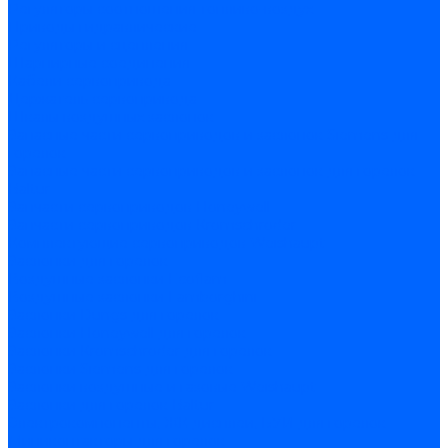
Регуляторы соотношения топливо-воздух
Приводы гидравлические
Регуляторы и сцепления
Шарнирные соединения
Кабели сервопривода
Держатель сервопривода
Шкалы воздушных заслонок
Запасные части сервоприводов и заслонок Siemens для
горелок
Запасные части сервоприводов и заслонок для горелок
Baltur
Запчасти сервоприводов Honeywell
Запчасти сервоприводов Kromschroder
Комплектующие сервоприводов Weishaupt
Заслонки для горелок
Воздушные заслонки Ecoflam
Воздушные заслонки Lamborghini
Заслонки Dungs для горелок
Заслонки Honeywell для горелок
Заслонки Kromschroder для горелок
Заслонки Siemens для горелок
Заслонки воздушные и газовые Weishaupt
Заслонки для горелок Baltur
Электрокомпоненты, ЖК дисплеи, БУИ для горелок
Миниконтакторы для горелок