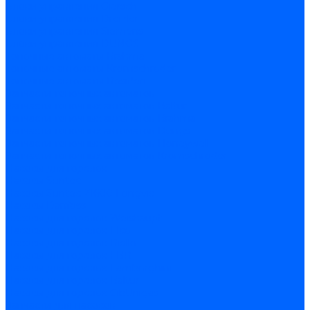
Блоки управления Giersch
Блоки управления Dreizler
Блоки управления Siemens
Блоки управления DUNGS
Топочные автоматы Brahma
Топочные автоматы Kromschroder
Топочные автоматы Resideo
Запчасти топочных автоматов
Запчасти топочных автоматов Baltur
Запчасти топочных автоматов Brahma
Запчасти топочных автоматов Dungs
Запчасти топочных автоматов Honeywell
Запчасти топочных автоматов Kromschroder
Насосы для горелок
Насосы Suntec
Насосы Suntec 21600 Longvic
Насосы Danfoss
Насосы для горелок Weishaupt
Насосы для горелок Elco
Насосы для горелок Riello
Насосы для горелок FBR
Насосы для горелок Lamborghini
Насосы для горелок Baltur
Насосы для горелок CibUnigas
Запчасти для насосов