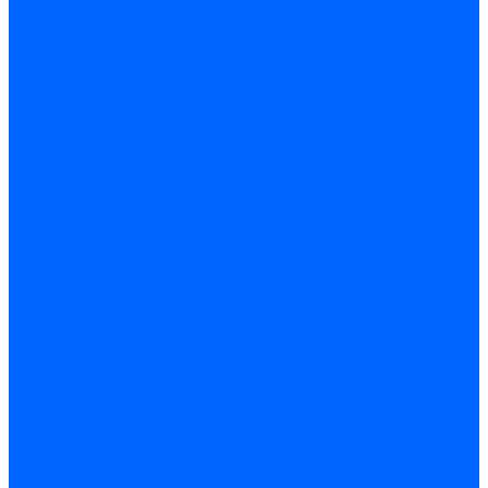
Электроды розжига Baltur
Блоки электродов Baltur
Электроды FBR
Электроды ионизации FBR
Электроды розжига FBR
Блоки электродов розжига FBR
Электроды CibUnigas
Электроды ионизации CibUnigas
Электроды розжига CibUnigas
Блоки электродов розжига CibUnigas
Комплекты электродов CibUnigas
Электроды Dreizler
Электроды ионизации Dreizler
Электроды поджига Dreizler
Электроды Giersch
Электроды ионизации Giersch
Электроды розжига Giersch
Блоки электродов розжига Giersch
Комплекты электродов Giersch
Электроды Brahma
Электроды Honeywell
Электроды Kromschroder
Комплектующие электродов
Фиксаторы электродов
Держатели электродов