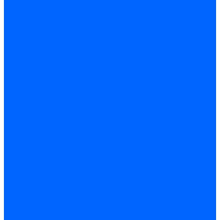
Регуляторы давления газа Baltur
Регуляторы давления газа Honeywell
Регуляторы давления газа Kromschroder
Регуляторы давления газа Siemens
Регуляторы давления газа Weishaupt
Комплектующие регуляторов давления
Запчасти регуляторов давления Dungs
Запасные части регуляторов давления Honeywell
Запчасти регуляторов давления Kromschroder
Компенсатор газовый
Пружины
Ёршики
Корпусные части, прокладки, винты и прочее
Кожухи
Кожухи Ecoflam
Кожухи FBR
Кожухи Lamborghini
Смотровые стекла
Заглушки, Винты
Заглушки, винты Weishaupt
Пластины панелей управления
Прокладки, стопортные кольца, уплотнения
Weishaupt прокладки, стопортные кольца, уплотнения
Панели управления
Трубы жаровые