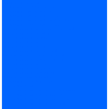
Миниконтакторы FBR
ЖК дисплеи, БУИ для горелок
ЖК дисплеи для горелок Elco
ЖК дисплеи для горелок Ecoflam
ЖК дисплеи для горелок Lamborghini
ЖК дисплеи DUNGS для горелок
Электрокомпоненты Satronic / Honeywell
Электрокомпоненты Baltur
Электрокомпоненты Brahma
Электрокомпоненты Cofi
Электрокомпоненты Dungs
Электрокомпоненты Honeywell
Переключатели потоков Honeywell
Электрокомпоненты Kromschroder
Электрокомпоненты Resideo
Электрокомпоненты Siemens
Электрокомпоненты Weishaupt
Миниконтакторы Weishaupt
ЖК дисплеи, БУИ Weishaupt
Электродвигатели
Электродвигатели для горелок Weishaupt
Электродвигатели для горелок Elco
Электродвигатели для горелок Ecoflam
Электродвигатели для горелок Riello
Электродвигатели для горелок FBR