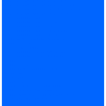
Блоки контроля герметичности Baltur
Блоки контроля герметичности Honeywell
Блоки контроля герметичности Kromschroder
Блоки контроля герметичности Siemens
Жидкотопливные шланги
Жидкотопливные шланги Ecoflam
Жидкотопливные шланги FBR
Жидкотопливные шланги Lamborghini
Жидкотопливные шланги CibUnigas
Шланги жидкотопливные Weishaupt
Газовые подводки
Форсуночные шланги
Жидкотопливные трубки для горелок
Жидкотопливные трубки Weishaupt
Фитинги
Фитинги Ecoflam
Фитинги жидкотопливные Baltur
Манометры
Вакуометры
Термометры
Комплект перехода на сжиженный газ
Датчики температуры и влажности
Датчики влажности и температуры Siemens
Регуляторы давления газа
Регуляторы давления газа Dungs