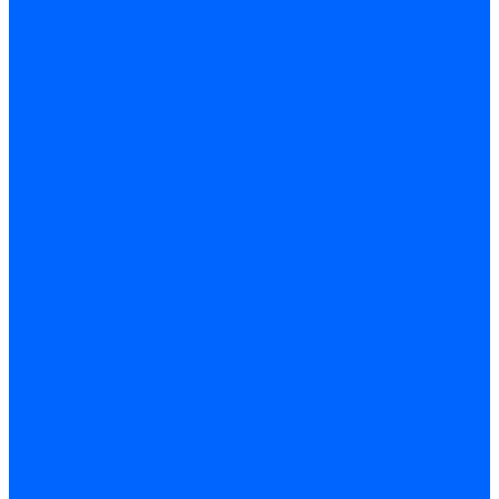
Запчасти жаровых труб Honeywell для горелок
Запчасти жаровых труб Kromschroder
Запчасти жаровых труб для горелок Baltur
Уравнительные диски Baltur
Компоненты газовой трубы Baltur
Компоненты жидкотопливной трубы Baltur
Комплектующие жаровых труб Weishaupt
Уравнительные диски Weishaupt
Компоненты газовой трубы Weishaupt
Компоненты жидкотопливной трубы Weishaupt
Уплотнения головы сгорания Weishaupt
Комплектующие к запорной арматуре
Затворы Siemens
Комплектующие к запорной арматуре Baltur
Комплектующие к запорной арматуре Siemens
Прочие запчасти для горелки
Компоненты жидкотопливной трубы Delavan
Компоненты жидкотопливной трубы Honeywell
Контрольно-измерительные приборы
Датчики давления Dungs
Датчики давления Siemens
Краны и клапаны Kromschroder
Принадлежности Brahma для горелок
Принадлежности Honeywell для горелок
Принадлежности Siemens для горелок