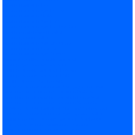
Газовые клапаны Elco
Газовые клапаны для Ecoflam
Газовые клапаны Riello
Газовые клапаны для FBR
Газовые клапаны для Lamborghini
Газовые мультиблоки Baltur
Газовые рампы Baltur
Газовые клапаны для CibUnigas
Газовые клапаны Dreizler
Газовые клапаны для Giersch
Комплектующие газовых клапанов
Фланцы для газовых клапанов
Фланцы газовых клапанов Ecoflam
Фланцы газовых клапанов FBR
Колено газовое для горелки
Запчасти газовых клапанов Dungs для горелок
Запасные части газовых клапанов Brahma
Запасные части газовых клапанов Honeywell
Запасные части газовых клапанов Kromschroder
Запчасти газовых клапанов Siemens для горелок
Запчасти газовых клапанов для горелок Baltur
Комплектующие газовых клапанов Weishaupt
Электромагнитные Топливные клапаны
Жидкотопливные э/м клапаны Brahma