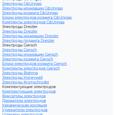
Электроды CibUnigas
Электроды ионизации CibUnigas
Электроды розжига CibUnigas
Блоки электродов розжига CibUnigas
Комплекты электродов CibUnigas
Электроды Dreizler
Электроды Dreizler
Электроды ионизации Dreizler
Электроды поджига Dreizler
Электроды Giersch
Электроды Giersch
Электроды ионизации Giersch
Электроды розжига Giersch
Блоки электродов розжига Giersch
Комплекты электродов Giersch
Электроды Brahma
Электроды Honeywell
Электроды Kromschroder
Комплектующие электродов
Комплектующие электродов
Фиксаторы электродов
Держатели электродов
Керамическая изоляция
Удлинители электродов
Штекеры электродов