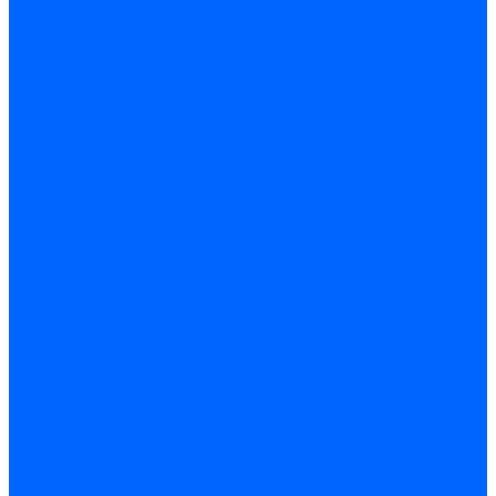
Комплектующие для реле давления
Ниппели
Кабели для реле давления
Фитинги соединительные
Держатели реле давления
Запчасти реле давления Dungs для горелок
Импульсные трубки
Запчасти реле давления Kromschroder
Запчасти реле давления Siemens для горелок
Запчасти реле давления для горелок Baltur
Форсунки
Форсунки Danfoss
Форсунки Fluidics
Форсунки для горелок Weishaupt
Форсунки для горелок Elco
Форсунки для горелок Ecoflam
Форсунки для горелок Riello
Форсунки для горелок F.B.R.
Форсунки CibUnigas
Форсунки Lamborghini
Форсунки Delavan
Форсунки Monarch
Форсунки Steinen
Форсунки для горелок Baltur
Датчики пламени