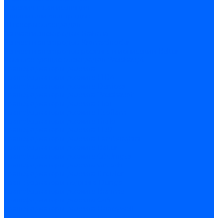
Керамическая изоляция
Удлинители электродов
Штекеры электродов
Запчасти электродов Brahma
Запчасти электродов Kromschroder
Запчасти электродов розжига и ионизации Baltur
Комплектующие электродов Weishaupt
Трансформаторы розжига
Трансформаторы розжига FIDA
Трансформаторы розжига Danfoss
Трансформаторы розжига Weishaupt
Трансформаторы розжига Elco
Трансформаторы розжига Ecoflam
Трансформаторы розжига Riello
Трансформаторы розжига FBR
Трансформаторы розжига Lamborghini
Трансформаторы розжига Baltur
Трансформаторы розжига CibUnigas
Трансформаторы розжига Giersch
Трансформаторы розжига Dreizler
Трансформаторы поджига Dungs
Трансформаторы розжига Brahma
Трансформаторы розжига Cofi
Трансформаторы розжига Honeywell
Трансформаторы розжига Kromschroder