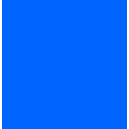
Фильтры для горелок Baltur
Запчасти фильтров Baltur
Комплектующие для фильров
Фильтрующие элементы
Запчасти фильтров Kromschroder
Запчасти фильтров для горелок Baltur
Принадлежности Dungs для горелок
Фильтры Honeywell для горелок
Фильтры Kromschroder для горелок
Вентиляторы
Вентиляторы для горелок Ecoflam
Вентиляторы для горелок FBR
Вентиляторы для горелок Lamborghini
Вентиляторы для горелок Baltur
Вентиляторы для горелок CibUnigas
Вентиляторы для горелок Giersch
Крыльчатки вентиляторов Weishaupt
Корпус вентилятора и воздухозаборный короб
Направляющие всасываемого воздуха
Звукоизоляции
Газовые клапаны, мультиблоки и рампы
Газовые мультиблоки Dungs
Газовые рампы Dungs
Газовые клапаны для Weishaupt
Рампы газовые Weishaupt