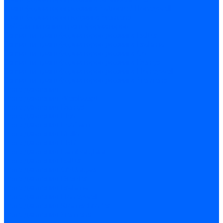
Трансформаторы розжига Satronic / Honeywell
Трансформаторы поджига Siemens
Кабели питания трансформаторов
Запчасти трансформаторов розжига Baltur
Запчасти трансформаторов розжига Brahma
Запчасти трансформаторов розжига Cofi
Запчасти трансформаторов розжига Dungs
Запчасти трансформаторов розжига Honeywell
Запчасти трансформаторов розжига Siemens
Реле давления
Реле давления Weishaupt
Реле давления Dungs
Реле давления Elco
Реле давления Ecoflam
Реле давления Riello
Реле давления FBR
Реле давления Lamborghini
Реле давления Baltur
Реле давления CibUnigas
Реле давления Dreizler
Реле давления Brahma
Реле давления Honeywell
Реле давления Kromschroder
Реле давления Siemens