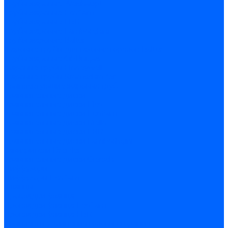
Трубы жаровые Weishaupt
Трубы жаровые Ecoflam
Трубы жаровые FBR
Трубы жаровые Lamborghini
Трубы жаровые Baltur
Жаровые трубы для газовых горелок Baltur
Трубы жаровые CibUnigas
Жаровые трубы Honeywell
Жаровые трубы Kromschroder
Комплектующие жаровых труб
Уравнительные диски
Уравнительные диски Elco
Уравнительные диски Ecoflam
Уравнительные диски Riello
Уравнительные диски FBR
Уравнительные диски Lamborhgini
Завихрители Dreizler
Уравнительные диски Giersch
Диффузоры
Диффузоры Ecoflam
Фланцы
Прокладки фланца
Прокладки фланца Ecoflam
Прокладки фланца FBR
Комплекты удлинения головы сгорания