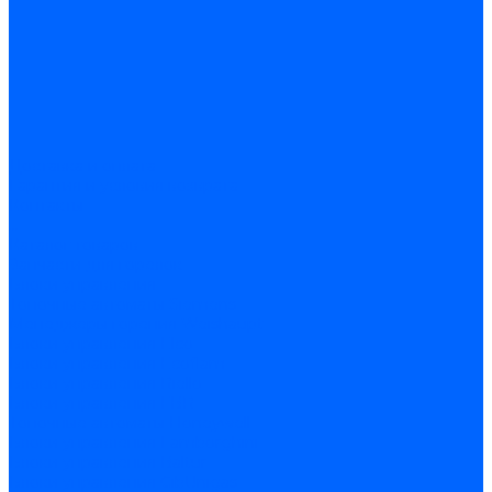
Доставка и оплата
Гарантия и условия возврата
Контакты
...
Каталог товаров
Запчасти для горелок
Блоки управления
Топочные автоматы Siemens
Менеджеры горения Weishaupt
Блоки управления Elco
Блоки управления Ecoflam
Блоки управления Riello
Блоки управления FBR
Топочные автоматы Honeywell
Блоки управления Lamborghini
Блоки управления Baltur
Блоки управления CibUnigas