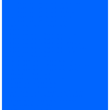
Электродвигатели для горелок Lamborghini
Электродвигатели для горелок Baltur
Электродвигатели для горелок CibUnigas
Электродвигатели для горелок Dreizler
Электродвигатели для горелок Giersch
Комплектующие электродвигателей
Конденсаторы
Конденсаторы электродвигателей Ecoflam
Конденсаторы электродвигателей FBR
Конденсаторы электродвигателей CibUnigas
Конденсаторы электродвигателей Lamborghini
Конденсаторы электродвигателей Baltur
Кабели электродвигателей
Кабели питания электродвигателей FBR
Кабели питания электродвигателей Lamborghini
Кабели питания электродвигателей CibUnigas
Фланцы электродвигателей
Фланцы электродвигателей Ecoflam
Сцепления электродвигателей
Сцепления электродвигателей FBR
Комплектующие электродвигателей Weishaupt
Конденсаторы электродвигателей Weishaupt
Сцепления электродвигателей Weishaupt
Фильры топливные и газовые
Фильтры Dungs для горелок