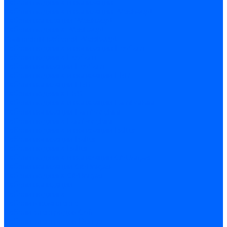
Кабели поджига и ионизации
Кабели поджига и ионизации Weishaupt
Кабели ионизации Weishaupt
Кабели поджига Weishaupt
Комплекты кабелей Weishaupt
Кабели поджига и ионизации Ecoflam
Кабели поджига Ecoflam
Кабели ионизации Ecoflam
Кабели поджига и ионазации FBR
Кабели ионизации FBR
Кабели поджига FBR
Кабели поджига и ионазации Lamborhini
Кабели ионизации Lamborghini
Кабели поджига Lamborghini
Кабели поджига и ионазации Baltur
Кабели ионизации Baltur
Кабели поджига Baltur
Кабели поджига и ионазации CibUnigas
Кабели ионизации CibUnigas
Кабели поджига CibUnigas
Кабели ионизации
Кабели поджига
Кабели в комплекте
Кабели электродов Cofi
Кабели электродов Dungs