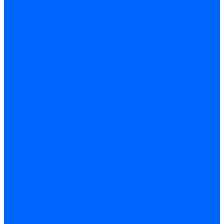
Принадлежности для горелок Baltur
Принадлежности для горелок Delavan
Принадлежности для горелок Kromschroder
Принадлежности для горелок Satronic / Honeywell
Промышленная автоматика
Промышленная автоматика Siemens
Прочие запчасти Weishaupt
Горелки для котлов дизельные и газовые
Газовые горелки для котлов
Одноступенчатые газовые горелки для котлов
Двухступенчатые газовые горелки для котлов
Газовые горелки с механической модуляцией для котлов
Weishaupt горелки: газовые, дизельные, мазутные и
двухтопливные
Горелки газовые Weishaupt
Горелки дизельные Weishaupt
Горелки газодизельные Weishaupt
Горелки мазутные Weishaupt
Горелки газомазутные Weishaupt
Горелки керосиновые Weishaupt
Дизельные горелки для котлов
Двухступенчатые дизельные горелки для котлов
Одноступенчатые дизельные горелки для котлов
Горелки для котлов отопления Baltur
Горелки для котлов отопления Kromschroder