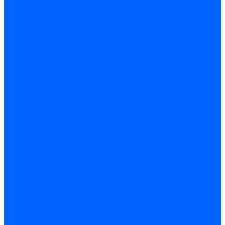
Кабели электродов Honeywell
Кабели электродов Kromschroder
Комплектующие кабелей
Запчасти кабелей розжига и ионизации Baltur
Комплектующие кабелей поджига и ионизации Weishaupt
Сервоприводы
Сервоприводы Siemens
Сервоприводы Weishaupt
Сервоприводы Elco
Сервоприводы Ecoflam
Сервоприводы Riello
Сервоприводы FBR
Сервоприводы Lamborghini
Сервоприводы Baltur
Сервоприводы CibUnigas
Сервоприводы Honeywell
Сервоприводы Dreizler
Сервоприводы Giersch
Сервоприводы Dungs
Сервоприводы Kromschroder
Сервоприводы Satronic / Honeywell
Комплектующие для сервоприводов
Вал воздушной заслонки
Пластина эластичная
Пружины сервоприводов