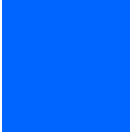
Газовые клапаны Elco
Газовые клапаны для Ecoflam
Газовые клапаны Riello
Газовые клапаны для FBR
Газовые клапаны для Lamborghini
Газовые мультиблоки Baltur
Газовые рампы Baltur
Газовые клапаны для CibUnigas
Газовые клапаны Dreizler
Газовые клапаны для Giersch
Комплектующие газовых клапанов
Фланцы для газовых клапанов
Фланцы газовых клапанов Ecoflam
Фланцы газовых клапанов FBR
Колено газовое для горелки
Запчасти газовых клапанов Dungs для горелок
Запасные части газовых клапанов Brahma
Запасные части газовых клапанов Honeywell
Запасные части газовых клапанов Kromschroder
Запчасти газовых клапанов Siemens для горелок
Запчасти газовых клапанов для горелок Baltur
Комплектующие газовых клапанов Weishaupt
Электромагнитные Топливные клапаны
Жидкотопливные э/м клапаны Brahma