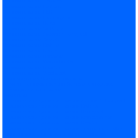
Датчики пламени Siemens
Датчики пламени Ecoflam
Датчики пламени FBR
Датчики пламени Lamborghini
Датчики пламени Baltur
Датчики пламени CibUnigas
Датчики пламени Satronic / Honeywell
Датчики пламени Giersch
Датчики пламени Brahma
Датчики пламени Dungs
Датчики пламени Honeywell
Датчики пламени Kromschroder
Датчики пламени Resideo
Датчики пламени Weishaupt
Комплектующие Датчиков пламени
Запчасти датчиков пламени Siemens для горелок
Кабели дитчиков пламени
Фиксаторы
Запасные части датчиков пламени Satronic / Honeywell
Запасные части датчиков пламени Brahma
Запасные части датчиков пламени Honeywell
Запасные части датчиков пламени Kromschroder
Запасные части датчиков пламени Resideo
Запасные части датчиков пламени для горелок Baltur
Комплектующие датчиков пламени Weishaupt