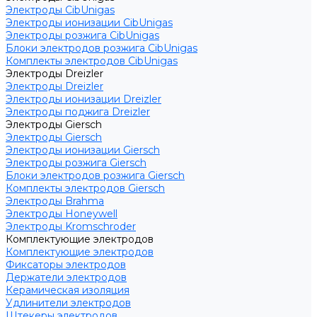
Электроды CibUnigas
Электроды ионизации CibUnigas
Электроды розжига CibUnigas
Блоки электродов розжига CibUnigas
Комплекты электродов CibUnigas
Электроды Dreizler
Электроды Dreizler
Электроды ионизации Dreizler
Электроды поджига Dreizler
Электроды Giersch
Электроды Giersch
Электроды ионизации Giersch
Электроды розжига Giersch
Блоки электродов розжига Giersch
Комплекты электродов Giersch
Электроды Brahma
Электроды Honeywell
Электроды Kromschroder
Комплектующие электродов
Комплектующие электродов
Фиксаторы электродов
Держатели электродов
Керамическая изоляция
Удлинители электродов
Штекеры электродов