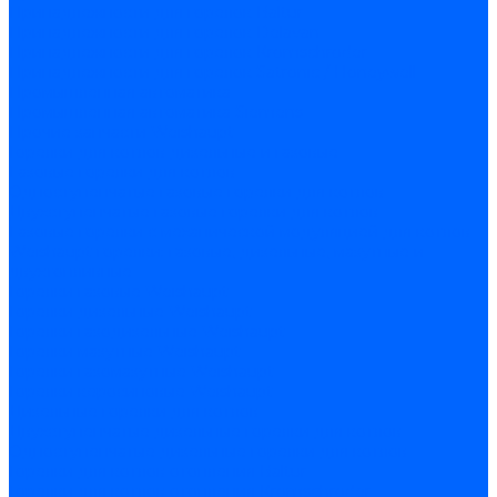
Принадлежности для горелок Baltur
Принадлежности для горелок Delavan
Принадлежности для горелок Kromschroder
Принадлежности для горелок Satronic / Honeywell
Промышленная автоматика
Промышленная автоматика Siemens
Прочие запчасти Weishaupt
Горелки для котлов дизельные и газовые
Газовые горелки для котлов
Одноступенчатые газовые горелки для котлов
Двухступенчатые газовые горелки для котлов
Газовые горелки с механической модуляцией для котлов
Weishaupt горелки: газовые, дизельные, мазутные и
двухтопливные
Горелки газовые Weishaupt
Горелки дизельные Weishaupt
Горелки газодизельные Weishaupt
Горелки мазутные Weishaupt
Горелки газомазутные Weishaupt
Горелки керосиновые Weishaupt
Дизельные горелки для котлов
Двухступенчатые дизельные горелки для котлов
Одноступенчатые дизельные горелки для котлов
Горелки для котлов отопления Baltur
Горелки для котлов отопления Kromschroder