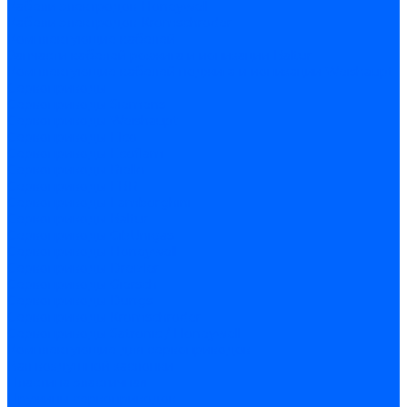
Кабели электродов Honeywell
Кабели электродов Kromschroder
Комплектующие кабелей
Запчасти кабелей розжига и ионизации Baltur
Комплектующие кабелей поджига и ионизации Weishaupt
Сервоприводы
Сервоприводы Siemens
Сервоприводы Weishaupt
Сервоприводы Elco
Сервоприводы Ecoflam
Сервоприводы Riello
Сервоприводы FBR
Сервоприводы Lamborghini
Сервоприводы Baltur
Сервоприводы CibUnigas
Сервоприводы Honeywell
Сервоприводы Dreizler
Сервоприводы Giersch
Сервоприводы Dungs
Сервоприводы Kromschroder
Сервоприводы Satronic / Honeywell
Комплектующие для сервоприводов
Вал воздушной заслонки
Пластина эластичная
Пружины сервоприводов