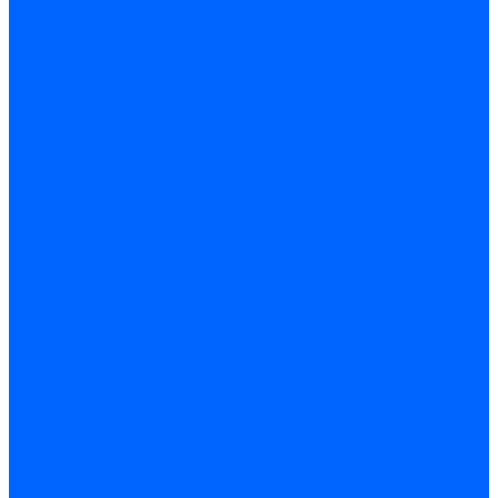
Блоки контроля герметичности Baltur
Блоки контроля герметичности Honeywell
Блоки контроля герметичности Kromschroder
Блоки контроля герметичности Siemens
Жидкотопливные шланги
Жидкотопливные шланги Ecoflam
Жидкотопливные шланги FBR
Жидкотопливные шланги Lamborghini
Жидкотопливные шланги CibUnigas
Шланги жидкотопливные Weishaupt
Газовые подводки
Форсуночные шланги
Жидкотопливные трубки для горелок
Жидкотопливные трубки Weishaupt
Фитинги
Фитинги Ecoflam
Фитинги жидкотопливные Baltur
Манометры
Вакуометры
Термометры
Комплект перехода на сжиженный газ
Датчики температуры и влажности
Датчики влажности и температуры Siemens
Регуляторы давления газа
Регуляторы давления газа Dungs