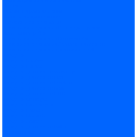
Комплектующие для реле давления
Ниппели
Кабели для реле давления
Фитинги соединительные
Держатели реле давления
Запчасти реле давления Dungs для горелок
Импульсные трубки
Запчасти реле давления Kromschroder
Запчасти реле давления Siemens для горелок
Запчасти реле давления для горелок Baltur
Форсунки
Форсунки Danfoss
Форсунки Fluidics
Форсунки для горелок Weishaupt
Форсунки для горелок Elco
Форсунки для горелок Ecoflam
Форсунки для горелок Riello
Форсунки для горелок F.B.R.
Форсунки CibUnigas
Форсунки Lamborghini
Форсунки Delavan
Форсунки Monarch
Форсунки Steinen
Форсунки для горелок Baltur
Датчики пламени