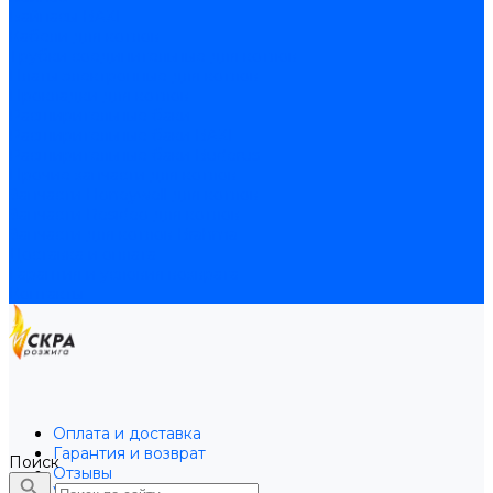
Байпасы BAXI
Кабели для котлов
Трубки соединительные для котлов
Платы электронные для котлов
Прокладки для котлов
Расширительные баки
Расширительные баки BAXI
Расширительные баки Buderus
Прочие запчасти для котлов
Запчасти Honeywell для котлов
Запчасти Resideo для котлов
Запчасти для котлов Brahma
Доставка и оплата
Гарантия и условия возврата
Контакты
Оплата и доставка
Гарантия и возврат
Поиск
Отзывы