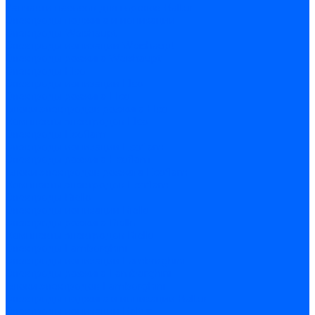
Запчасти насосов для горелок Baltur
Электроды поджига и ионизации
Электроды Weishaupt
Электроды ионизации Weishaupt
Электроды розжига Weishaupt
Электроды Elco
Электроды ионизации Elco
Электроды розжига Elco
Блоки электродов розжига Elco
Комплекты электродов Elco
Электроды Ecoflam
Электроды ионизации Ecoflam
Электроды розжига Ecoflam
Блоки электродов розжага Ecoflam
Комплекты электродов Ecoflam
Электроды Riello
Электроды ионизации Riello
Электроды розжига Riello
Комплекты электродов Riello
Электроды Lamborghini
Электроды ионизации Lamborghini
Электроды розжига Lamborghini
Блоки электродов Lamborghini
Электроды поджига и ионизации Baltur
Электроды ионизации Baltur