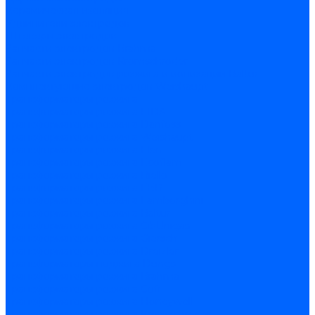
Керамическая изоляция
Удлинители электродов
Штекеры электродов
Запчасти электродов Brahma
Запчасти электродов Kromschroder
Запчасти электродов розжига и ионизации Baltur
Комплектующие электродов Weishaupt
Трансформаторы розжига
Трансформаторы розжига FIDA
Трансформаторы розжига Danfoss
Трансформаторы розжига Weishaupt
Трансформаторы розжига Elco
Трансформаторы розжига Ecoflam
Трансформаторы розжига Riello
Трансформаторы розжига FBR
Трансформаторы розжига Lamborghini
Трансформаторы розжига Baltur
Трансформаторы розжига CibUnigas
Трансформаторы розжига Giersch
Трансформаторы розжига Dreizler
Трансформаторы поджига Dungs
Трансформаторы розжига Brahma
Трансформаторы розжига Cofi
Трансформаторы розжига Honeywell
Трансформаторы розжига Kromschroder