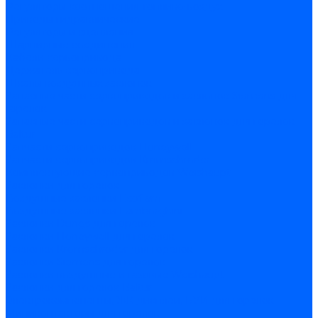
Регуляторы соотношения топливо-воздух
Приводы гидравлические
Регуляторы и сцепления
Шарнирные соединения
Кабели сервопривода
Держатель сервопривода
Шкалы воздушных заслонок
Запасные части сервоприводов и заслонок Siemens для
горелок
Запасные части сервоприводов и заслонок для горелок
Baltur
Запчасти сервоприводов Honeywell
Запчасти сервоприводов Kromschroder
Комплектующие сервоприводов Weishaupt
Заслонки для горелок
Воздушные заслонки Ecoflam
Воздушные заслонки Lamborghini
Заслонки Dungs для горелок
Заслонки Honeywell для горелок
Заслонки Kromschroder для горелок
Заслонки Siemens для горелок
Заслонки воздушные и газовые Weishaupt
Заслонки для горелок Baltur
Электрокомпоненты, ЖК дисплеи, БУИ для горелок
Миниконтакторы для горелок