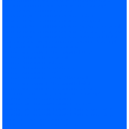
Жидкотопливные электромагнитные клапаны Baltur
Клапаны топливные электромагнитные Weishaupt
Запчасти для топливных клапанов
Запчасти жидкотопливных клапанов Brahma
Запчасти жидкотопливных клапанов Honeywell
Запчасти жидкотопливных клапанов Satronic / Honeywell
Запчасти жидкотопливных клапанов Siemens для горелок
Запчасти жидкотопливных клапанов для горелок Baltur
Комплектующие жидкотопливных клапанов Weishaupt
Электромагнитные Газовые клапаны
Газовые электромагнитные клапаны Dungs
Газовые э/м клапаны Honeywell
Газовые э/м клапаны Brahma
Газовые э/м клапаны Kromschroder
Газовые э/м клапаны Resideo
Газовые э/м клапаны Satronic / Honeywell
Газовые электромагнитные клапаны Baltur
Газовые электромагнитные клапаны Siemens
Клапаны газовые электромагнитные Weishaupt
Запасные части газовых клапанов
Запасные части газовых клапанов Siemens
Запасные части газовых клапанов для горелок Baltur
Запасные части газовых клапанов для горелок Dungs
Блоки контроля герметичности
Блоки контроля герметичности Dungs