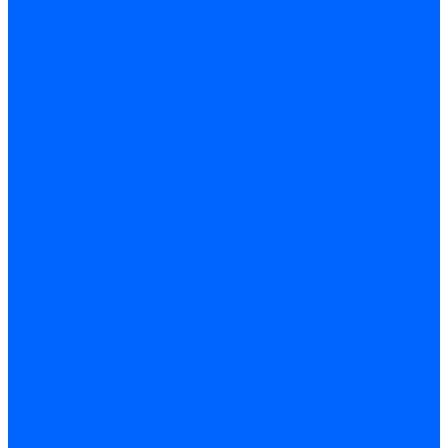
Запчасти жаровых труб Honeywell для горелок
Запчасти жаровых труб Kromschroder
Запчасти жаровых труб для горелок Baltur
Уравнительные диски Baltur
Компоненты газовой трубы Baltur
Компоненты жидкотопливной трубы Baltur
Комплектующие жаровых труб Weishaupt
Уравнительные диски Weishaupt
Компоненты газовой трубы Weishaupt
Компоненты жидкотопливной трубы Weishaupt
Уплотнения головы сгорания Weishaupt
Комплектующие к запорной арматуре
Затворы Siemens
Комплектующие к запорной арматуре Baltur
Комплектующие к запорной арматуре Siemens
Прочие запчасти для горелки
Компоненты жидкотопливной трубы Delavan
Компоненты жидкотопливной трубы Honeywell
Контрольно-измерительные приборы
Датчики давления Dungs
Датчики давления Siemens
Краны и клапаны Kromschroder
Принадлежности Brahma для горелок
Принадлежности Honeywell для горелок
Принадлежности Siemens для горелок