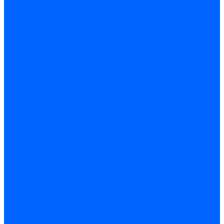
Электроды розжига Baltur
Блоки электродов Baltur
Электроды FBR
Электроды ионизации FBR
Электроды розжига FBR
Блоки электродов розжига FBR
Электроды CibUnigas
Электроды ионизации CibUnigas
Электроды розжига CibUnigas
Блоки электродов розжига CibUnigas
Комплекты электродов CibUnigas
Электроды Dreizler
Электроды ионизации Dreizler
Электроды поджига Dreizler
Электроды Giersch
Электроды ионизации Giersch
Электроды розжига Giersch
Блоки электродов розжига Giersch
Комплекты электродов Giersch
Электроды Brahma
Электроды Honeywell
Электроды Kromschroder
Комплектующие электродов
Фиксаторы электродов
Держатели электродов