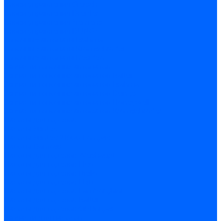
Блоки управления Giersch
Блоки управления Dreizler
Блоки управления Siemens
Блоки управления DUNGS
Топочные автоматы Brahma
Топочные автоматы Kromschroder
Топочные автоматы Resideo
Запчасти топочных автоматов
Запчасти топочных автоматов Baltur
Запчасти топочных автоматов Brahma
Запчасти топочных автоматов Dungs
Запчасти топочных автоматов Honeywell
Запчасти топочных автоматов Kromschroder
Насосы для горелок
Насосы Suntec
Насосы Suntec 21600 Longvic
Насосы Danfoss
Насосы для горелок Weishaupt
Насосы для горелок Elco
Насосы для горелок Riello
Насосы для горелок FBR
Насосы для горелок Lamborghini
Насосы для горелок Baltur
Насосы для горелок CibUnigas
Запчасти для насосов