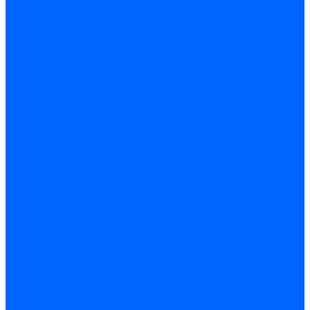
Трансформаторы розжига Satronic / Honeywell
Трансформаторы поджига Siemens
Кабели питания трансформаторов
Запчасти трансформаторов розжига Baltur
Запчасти трансформаторов розжига Brahma
Запчасти трансформаторов розжига Cofi
Запчасти трансформаторов розжига Dungs
Запчасти трансформаторов розжига Honeywell
Запчасти трансформаторов розжига Siemens
Реле давления
Реле давления Weishaupt
Реле давления Dungs
Реле давления Elco
Реле давления Ecoflam
Реле давления Riello
Реле давления FBR
Реле давления Lamborghini
Реле давления Baltur
Реле давления CibUnigas
Реле давления Dreizler
Реле давления Brahma
Реле давления Honeywell
Реле давления Kromschroder
Реле давления Siemens