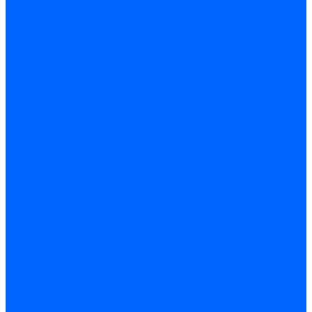
Миниконтакторы FBR
ЖК дисплеи, БУИ для горелок
ЖК дисплеи для горелок Elco
ЖК дисплеи для горелок Ecoflam
ЖК дисплеи для горелок Lamborghini
ЖК дисплеи DUNGS для горелок
Электрокомпоненты Satronic / Honeywell
Электрокомпоненты Baltur
Электрокомпоненты Brahma
Электрокомпоненты Cofi
Электрокомпоненты Dungs
Электрокомпоненты Honeywell
Переключатели потоков Honeywell
Электрокомпоненты Kromschroder
Электрокомпоненты Resideo
Электрокомпоненты Siemens
Электрокомпоненты Weishaupt
Миниконтакторы Weishaupt
ЖК дисплеи, БУИ Weishaupt
Электродвигатели
Электродвигатели для горелок Weishaupt
Электродвигатели для горелок Elco
Электродвигатели для горелок Ecoflam
Электродвигатели для горелок Riello
Электродвигатели для горелок FBR