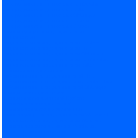
Электродвигатели для горелок Lamborghini
Электродвигатели для горелок Baltur
Электродвигатели для горелок CibUnigas
Электродвигатели для горелок Dreizler
Электродвигатели для горелок Giersch
Комплектующие электродвигателей
Конденсаторы
Конденсаторы электродвигателей Ecoflam
Конденсаторы электродвигателей FBR
Конденсаторы электродвигателей CibUnigas
Конденсаторы электродвигателей Lamborghini
Конденсаторы электродвигателей Baltur
Кабели электродвигателей
Кабели питания электродвигателей FBR
Кабели питания электродвигателей Lamborghini
Кабели питания электродвигателей CibUnigas
Фланцы электродвигателей
Фланцы электродвигателей Ecoflam
Сцепления электродвигателей
Сцепления электродвигателей FBR
Комплектующие электродвигателей Weishaupt
Конденсаторы электродвигателей Weishaupt
Сцепления электродвигателей Weishaupt
Фильры топливные и газовые
Фильтры Dungs для горелок