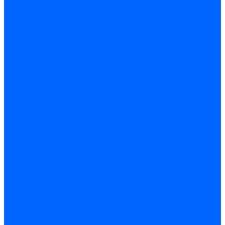
Регуляторы давления газа Baltur
Регуляторы давления газа Honeywell
Регуляторы давления газа Kromschroder
Регуляторы давления газа Siemens
Регуляторы давления газа Weishaupt
Комплектующие регуляторов давления
Запчасти регуляторов давления Dungs
Запасные части регуляторов давления Honeywell
Запчасти регуляторов давления Kromschroder
Компенсатор газовый
Пружины
Ёршики
Корпусные части, прокладки, винты и прочее
Кожухи
Кожухи Ecoflam
Кожухи FBR
Кожухи Lamborghini
Смотровые стекла
Заглушки, Винты
Заглушки, винты Weishaupt
Пластины панелей управления
Прокладки, стопортные кольца, уплотнения
Weishaupt прокладки, стопортные кольца, уплотнения
Панели управления
Трубы жаровые