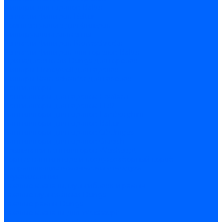
Фильтры для горелок Baltur
Запчасти фильтров Baltur
Комплектующие для фильров
Фильтрующие элементы
Запчасти фильтров Kromschroder
Запчасти фильтров для горелок Baltur
Принадлежности Dungs для горелок
Фильтры Honeywell для горелок
Фильтры Kromschroder для горелок
Вентиляторы
Вентиляторы для горелок Ecoflam
Вентиляторы для горелок FBR
Вентиляторы для горелок Lamborghini
Вентиляторы для горелок Baltur
Вентиляторы для горелок CibUnigas
Вентиляторы для горелок Giersch
Крыльчатки вентиляторов Weishaupt
Корпус вентилятора и воздухозаборный короб
Направляющие всасываемого воздуха
Звукоизоляции
Газовые клапаны, мультиблоки и рампы
Газовые мультиблоки Dungs
Газовые рампы Dungs
Газовые клапаны для Weishaupt
Рампы газовые Weishaupt