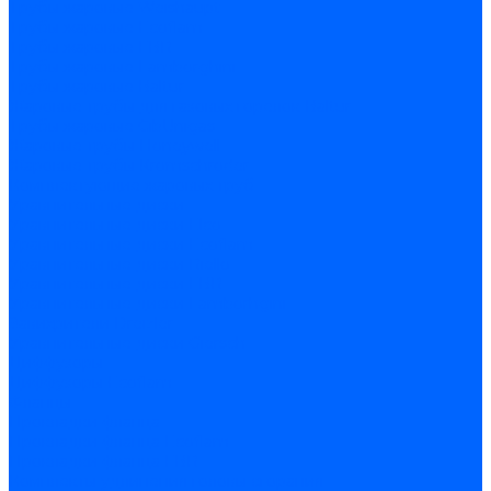
Трубы жаровые Weishaupt
Трубы жаровые Ecoflam
Трубы жаровые FBR
Трубы жаровые Lamborghini
Трубы жаровые Baltur
Жаровые трубы для газовых горелок Baltur
Трубы жаровые CibUnigas
Жаровые трубы Honeywell
Жаровые трубы Kromschroder
Комплектующие жаровых труб
Уравнительные диски
Уравнительные диски Elco
Уравнительные диски Ecoflam
Уравнительные диски Riello
Уравнительные диски FBR
Уравнительные диски Lamborhgini
Завихрители Dreizler
Уравнительные диски Giersch
Диффузоры
Диффузоры Ecoflam
Фланцы
Прокладки фланца
Прокладки фланца Ecoflam
Прокладки фланца FBR
Комплекты удлинения головы сгорания