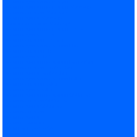
Кабели поджига и ионизации
Кабели поджига и ионизации Weishaupt
Кабели ионизации Weishaupt
Кабели поджига Weishaupt
Комплекты кабелей Weishaupt
Кабели поджига и ионизации Ecoflam
Кабели поджига Ecoflam
Кабели ионизации Ecoflam
Кабели поджига и ионазации FBR
Кабели ионизации FBR
Кабели поджига FBR
Кабели поджига и ионазации Lamborhini
Кабели ионизации Lamborghini
Кабели поджига Lamborghini
Кабели поджига и ионазации Baltur
Кабели ионизации Baltur
Кабели поджига Baltur
Кабели поджига и ионазации CibUnigas
Кабели ионизации CibUnigas
Кабели поджига CibUnigas
Кабели ионизации
Кабели поджига
Кабели в комплекте
Кабели электродов Cofi
Кабели электродов Dungs