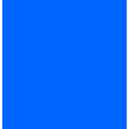
Доставка и оплата
Гарантия и условия возврата
Контакты
...
Каталог товаров
Запчасти для горелок
Блоки управления
Топочные автоматы Siemens
Менеджеры горения Weishaupt
Блоки управления Elco
Блоки управления Ecoflam
Блоки управления Riello
Блоки управления FBR
Топочные автоматы Honeywell
Блоки управления Lamborghini
Блоки управления Baltur
Блоки управления CibUnigas