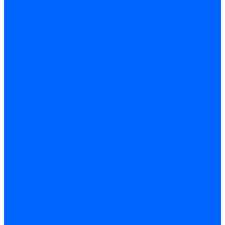
Запчасти для котлов
Автоматы горения для котлов
Горелки для котлов
Горелки для котлов Buderus
Газовые клапаны для котлов
Датчики температуры котла
Датчики температуры BAXI
Датчики температуры Buderus
Электроды для котлов
Электроды для котлов Buderus
Циркуляционные насосы
Вентиляторы для котлов
Вентиляторы для котлов BAXI
Вентиляторы для котлов Buderus
Термостаты
Термостаты комнатные Siemens
Инжекторы для котлов
Панели управления котла
Аноды магниевые
Аноды магниевые BAXI
Аноды магниевые Buderus
Комплекты перехода котла на сжиженный газ
Электромоторы для котла
Теплообменники для котлов
Байпас