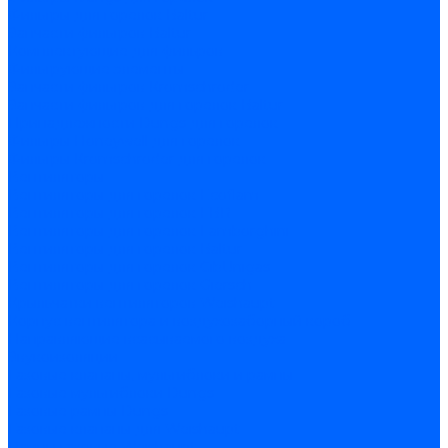
Фильтры для горелок Baltur
Запчасти фильтров Baltur
Комплектующие для фильров
Фильтрующие элементы
Запчасти фильтров Kromschroder
Запчасти фильтров для горелок Baltur
Принадлежности Dungs для горелок
Фильтры Honeywell для горелок
Фильтры Kromschroder для горелок
Вентиляторы
Вентиляторы для горелок Ecoflam
Вентиляторы для горелок FBR
Вентиляторы для горелок Lamborghini
Вентиляторы для горелок Baltur
Вентиляторы для горелок CibUnigas
Вентиляторы для горелок Giersch
Крыльчатки вентиляторов Weishaupt
Корпус вентилятора и воздухозаборный короб
Направляющие всасываемого воздуха
Звукоизоляции
Газовые клапаны, мультиблоки и рампы
Газовые мультиблоки Dungs
Газовые рампы Dungs
Газовые клапаны для Weishaupt
Рампы газовые Weishaupt