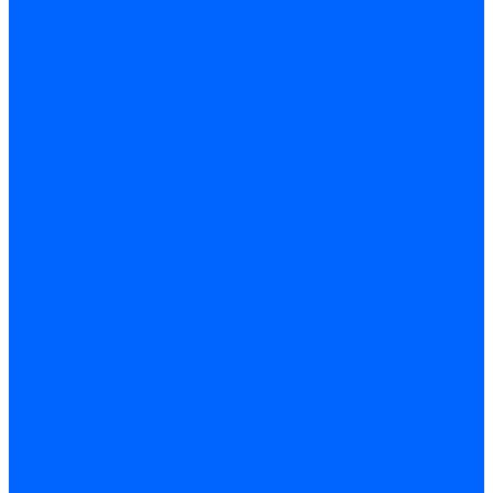
Трубы жаровые Weishaupt
Трубы жаровые Ecoflam
Трубы жаровые FBR
Трубы жаровые Lamborghini
Трубы жаровые Baltur
Жаровые трубы для газовых горелок Baltur
Трубы жаровые CibUnigas
Жаровые трубы Honeywell
Жаровые трубы Kromschroder
Комплектующие жаровых труб
Уравнительные диски
Уравнительные диски Elco
Уравнительные диски Ecoflam
Уравнительные диски Riello
Уравнительные диски FBR
Уравнительные диски Lamborhgini
Завихрители Dreizler
Уравнительные диски Giersch
Диффузоры
Диффузоры Ecoflam
Фланцы
Прокладки фланца
Прокладки фланца Ecoflam
Прокладки фланца FBR
Комплекты удлинения головы сгорания