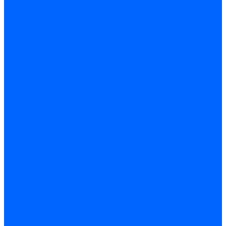
Газовые клапаны Elco
Газовые клапаны для Ecoflam
Газовые клапаны Riello
Газовые клапаны для FBR
Газовые клапаны для Lamborghini
Газовые мультиблоки Baltur
Газовые рампы Baltur
Газовые клапаны для CibUnigas
Газовые клапаны Dreizler
Газовые клапаны для Giersch
Комплектующие газовых клапанов
Фланцы для газовых клапанов
Фланцы газовых клапанов Ecoflam
Фланцы газовых клапанов FBR
Колено газовое для горелки
Запчасти газовых клапанов Dungs для горелок
Запасные части газовых клапанов Brahma
Запасные части газовых клапанов Honeywell
Запасные части газовых клапанов Kromschroder
Запчасти газовых клапанов Siemens для горелок
Запчасти газовых клапанов для горелок Baltur
Комплектующие газовых клапанов Weishaupt
Электромагнитные Топливные клапаны
Жидкотопливные э/м клапаны Brahma