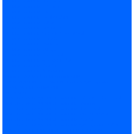
Датчики пламени Siemens
Датчики пламени Ecoflam
Датчики пламени FBR
Датчики пламени Lamborghini
Датчики пламени Baltur
Датчики пламени CibUnigas
Датчики пламени Satronic / Honeywell
Датчики пламени Giersch
Датчики пламени Brahma
Датчики пламени Dungs
Датчики пламени Honeywell
Датчики пламени Kromschroder
Датчики пламени Resideo
Датчики пламени Weishaupt
Комплектующие Датчиков пламени
Запчасти датчиков пламени Siemens для горелок
Кабели дитчиков пламени
Фиксаторы
Запасные части датчиков пламени Satronic / Honeywell
Запасные части датчиков пламени Brahma
Запасные части датчиков пламени Honeywell
Запасные части датчиков пламени Kromschroder
Запасные части датчиков пламени Resideo
Запасные части датчиков пламени для горелок Baltur
Комплектующие датчиков пламени Weishaupt