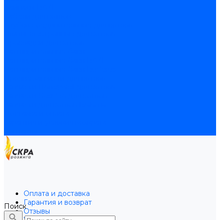
Байпасы BAXI
Кабели для котлов
Трубки соединительные для котлов
Платы электронные для котлов
Прокладки для котлов
Расширительные баки
Расширительные баки BAXI
Расширительные баки Buderus
Прочие запчасти для котлов
Запчасти Honeywell для котлов
Запчасти Resideo для котлов
Запчасти для котлов Brahma
Доставка и оплата
Гарантия и условия возврата
Контакты
Оплата и доставка
Гарантия и возврат
Поиск
Отзывы