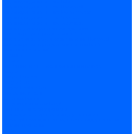
Регуляторы давления газа Baltur
Регуляторы давления газа Honeywell
Регуляторы давления газа Kromschroder
Регуляторы давления газа Siemens
Регуляторы давления газа Weishaupt
Комплектующие регуляторов давления
Запчасти регуляторов давления Dungs
Запасные части регуляторов давления Honeywell
Запчасти регуляторов давления Kromschroder
Компенсатор газовый
Пружины
Ёршики
Корпусные части, прокладки, винты и прочее
Кожухи
Кожухи Ecoflam
Кожухи FBR
Кожухи Lamborghini
Смотровые стекла
Заглушки, Винты
Заглушки, винты Weishaupt
Пластины панелей управления
Прокладки, стопортные кольца, уплотнения
Weishaupt прокладки, стопортные кольца, уплотнения
Панели управления
Трубы жаровые