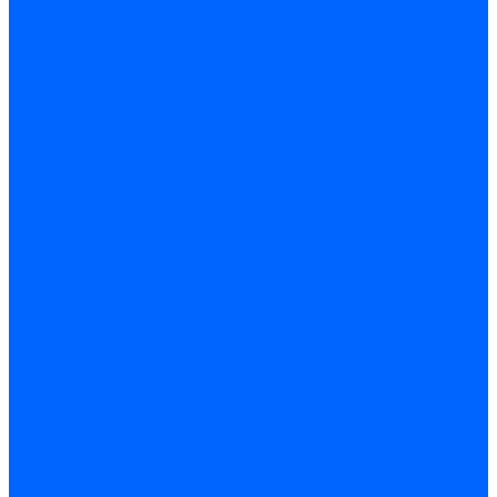
Кабели электродов Honeywell
Кабели электродов Kromschroder
Комплектующие кабелей
Запчасти кабелей розжига и ионизации Baltur
Комплектующие кабелей поджига и ионизации Weishaupt
Сервоприводы
Сервоприводы Siemens
Сервоприводы Weishaupt
Сервоприводы Elco
Сервоприводы Ecoflam
Сервоприводы Riello
Сервоприводы FBR
Сервоприводы Lamborghini
Сервоприводы Baltur
Сервоприводы CibUnigas
Сервоприводы Honeywell
Сервоприводы Dreizler
Сервоприводы Giersch
Сервоприводы Dungs
Сервоприводы Kromschroder
Сервоприводы Satronic / Honeywell
Комплектующие для сервоприводов
Вал воздушной заслонки
Пластина эластичная
Пружины сервоприводов