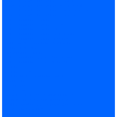
Блоки контроля герметичности Baltur
Блоки контроля герметичности Honeywell
Блоки контроля герметичности Kromschroder
Блоки контроля герметичности Siemens
Жидкотопливные шланги
Жидкотопливные шланги Ecoflam
Жидкотопливные шланги FBR
Жидкотопливные шланги Lamborghini
Жидкотопливные шланги CibUnigas
Шланги жидкотопливные Weishaupt
Газовые подводки
Форсуночные шланги
Жидкотопливные трубки для горелок
Жидкотопливные трубки Weishaupt
Фитинги
Фитинги Ecoflam
Фитинги жидкотопливные Baltur
Манометры
Вакуометры
Термометры
Комплект перехода на сжиженный газ
Датчики температуры и влажности
Датчики влажности и температуры Siemens
Регуляторы давления газа
Регуляторы давления газа Dungs