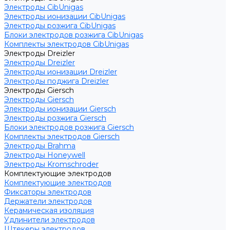
Электроды CibUnigas
Электроды ионизации CibUnigas
Электроды розжига CibUnigas
Блоки электродов розжига CibUnigas
Комплекты электродов CibUnigas
Электроды Dreizler
Электроды Dreizler
Электроды ионизации Dreizler
Электроды поджига Dreizler
Электроды Giersch
Электроды Giersch
Электроды ионизации Giersch
Электроды розжига Giersch
Блоки электродов розжига Giersch
Комплекты электродов Giersch
Электроды Brahma
Электроды Honeywell
Электроды Kromschroder
Комплектующие электродов
Комплектующие электродов
Фиксаторы электродов
Держатели электродов
Керамическая изоляция
Удлинители электродов
Штекеры электродов