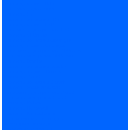
Электроды розжига Baltur
Блоки электродов Baltur
Электроды FBR
Электроды ионизации FBR
Электроды розжига FBR
Блоки электродов розжига FBR
Электроды CibUnigas
Электроды ионизации CibUnigas
Электроды розжига CibUnigas
Блоки электродов розжига CibUnigas
Комплекты электродов CibUnigas
Электроды Dreizler
Электроды ионизации Dreizler
Электроды поджига Dreizler
Электроды Giersch
Электроды ионизации Giersch
Электроды розжига Giersch
Блоки электродов розжига Giersch
Комплекты электродов Giersch
Электроды Brahma
Электроды Honeywell
Электроды Kromschroder
Комплектующие электродов
Фиксаторы электродов
Держатели электродов