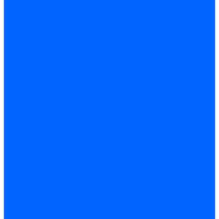
Принадлежности для горелок Baltur
Принадлежности для горелок Delavan
Принадлежности для горелок Kromschroder
Принадлежности для горелок Satronic / Honeywell
Промышленная автоматика
Промышленная автоматика Siemens
Прочие запчасти Weishaupt
Горелки для котлов дизельные и газовые
Газовые горелки для котлов
Одноступенчатые газовые горелки для котлов
Двухступенчатые газовые горелки для котлов
Газовые горелки с механической модуляцией для котлов
Weishaupt горелки: газовые, дизельные, мазутные и
двухтопливные
Горелки газовые Weishaupt
Горелки дизельные Weishaupt
Горелки газодизельные Weishaupt
Горелки мазутные Weishaupt
Горелки газомазутные Weishaupt
Горелки керосиновые Weishaupt
Дизельные горелки для котлов
Двухступенчатые дизельные горелки для котлов
Одноступенчатые дизельные горелки для котлов
Горелки для котлов отопления Baltur
Горелки для котлов отопления Kromschroder