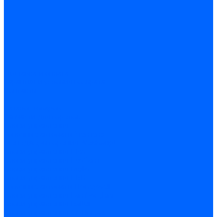
Доставка и оплата
Гарантия и условия возврата
Контакты
...
Каталог товаров
Запчасти для горелок
Блоки управления
Топочные автоматы Siemens
Менеджеры горения Weishaupt
Блоки управления Elco
Блоки управления Ecoflam
Блоки управления Riello
Блоки управления FBR
Топочные автоматы Honeywell
Блоки управления Lamborghini
Блоки управления Baltur
Блоки управления CibUnigas