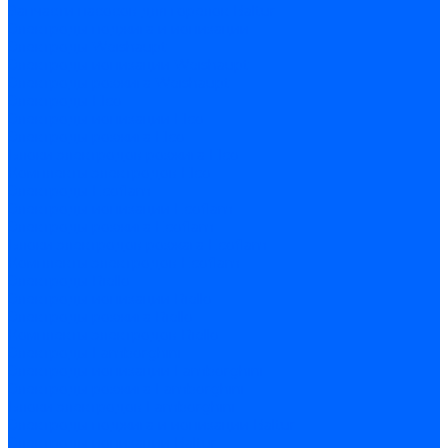
Запчасти насосов для горелок Baltur
Электроды поджига и ионизации
Электроды Weishaupt
Электроды ионизации Weishaupt
Электроды розжига Weishaupt
Электроды Elco
Электроды ионизации Elco
Электроды розжига Elco
Блоки электродов розжига Elco
Комплекты электродов Elco
Электроды Ecoflam
Электроды ионизации Ecoflam
Электроды розжига Ecoflam
Блоки электродов розжага Ecoflam
Комплекты электродов Ecoflam
Электроды Riello
Электроды ионизации Riello
Электроды розжига Riello
Комплекты электродов Riello
Электроды Lamborghini
Электроды ионизации Lamborghini
Электроды розжига Lamborghini
Блоки электродов Lamborghini
Электроды поджига и ионизации Baltur
Электроды ионизации Baltur