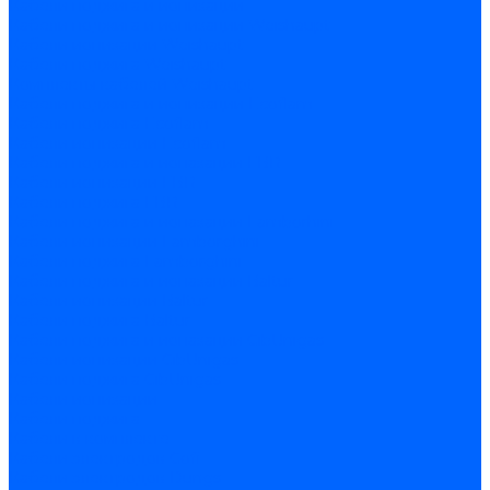
Кабели поджига и ионизации
Кабели поджига и ионизации Weishaupt
Кабели ионизации Weishaupt
Кабели поджига Weishaupt
Комплекты кабелей Weishaupt
Кабели поджига и ионизации Ecoflam
Кабели поджига Ecoflam
Кабели ионизации Ecoflam
Кабели поджига и ионазации FBR
Кабели ионизации FBR
Кабели поджига FBR
Кабели поджига и ионазации Lamborhini
Кабели ионизации Lamborghini
Кабели поджига Lamborghini
Кабели поджига и ионазации Baltur
Кабели ионизации Baltur
Кабели поджига Baltur
Кабели поджига и ионазации CibUnigas
Кабели ионизации CibUnigas
Кабели поджига CibUnigas
Кабели ионизации
Кабели поджига
Кабели в комплекте
Кабели электродов Cofi
Кабели электродов Dungs