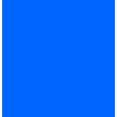
Регуляторы соотношения топливо-воздух
Приводы гидравлические
Регуляторы и сцепления
Шарнирные соединения
Кабели сервопривода
Держатель сервопривода
Шкалы воздушных заслонок
Запасные части сервоприводов и заслонок Siemens для
горелок
Запасные части сервоприводов и заслонок для горелок
Baltur
Запчасти сервоприводов Honeywell
Запчасти сервоприводов Kromschroder
Комплектующие сервоприводов Weishaupt
Заслонки для горелок
Воздушные заслонки Ecoflam
Воздушные заслонки Lamborghini
Заслонки Dungs для горелок
Заслонки Honeywell для горелок
Заслонки Kromschroder для горелок
Заслонки Siemens для горелок
Заслонки воздушные и газовые Weishaupt
Заслонки для горелок Baltur
Электрокомпоненты, ЖК дисплеи, БУИ для горелок
Миниконтакторы для горелок