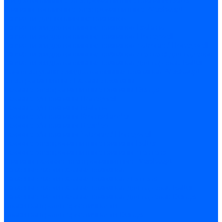
Жидкотопливные электромагнитные клапаны Baltur
Клапаны топливные электромагнитные Weishaupt
Запчасти для топливных клапанов
Запчасти жидкотопливных клапанов Brahma
Запчасти жидкотопливных клапанов Honeywell
Запчасти жидкотопливных клапанов Satronic / Honeywell
Запчасти жидкотопливных клапанов Siemens для горелок
Запчасти жидкотопливных клапанов для горелок Baltur
Комплектующие жидкотопливных клапанов Weishaupt
Электромагнитные Газовые клапаны
Газовые электромагнитные клапаны Dungs
Газовые э/м клапаны Honeywell
Газовые э/м клапаны Brahma
Газовые э/м клапаны Kromschroder
Газовые э/м клапаны Resideo
Газовые э/м клапаны Satronic / Honeywell
Газовые электромагнитные клапаны Baltur
Газовые электромагнитные клапаны Siemens
Клапаны газовые электромагнитные Weishaupt
Запасные части газовых клапанов
Запасные части газовых клапанов Siemens
Запасные части газовых клапанов для горелок Baltur
Запасные части газовых клапанов для горелок Dungs
Блоки контроля герметичности
Блоки контроля герметичности Dungs