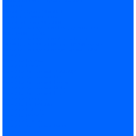
Комплектующие для реле давления
Ниппели
Кабели для реле давления
Фитинги соединительные
Держатели реле давления
Запчасти реле давления Dungs для горелок
Импульсные трубки
Запчасти реле давления Kromschroder
Запчасти реле давления Siemens для горелок
Запчасти реле давления для горелок Baltur
Форсунки
Форсунки Danfoss
Форсунки Fluidics
Форсунки для горелок Weishaupt
Форсунки для горелок Elco
Форсунки для горелок Ecoflam
Форсунки для горелок Riello
Форсунки для горелок F.B.R.
Форсунки CibUnigas
Форсунки Lamborghini
Форсунки Delavan
Форсунки Monarch
Форсунки Steinen
Форсунки для горелок Baltur
Датчики пламени