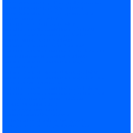
Запчасти жаровых труб Honeywell для горелок
Запчасти жаровых труб Kromschroder
Запчасти жаровых труб для горелок Baltur
Уравнительные диски Baltur
Компоненты газовой трубы Baltur
Компоненты жидкотопливной трубы Baltur
Комплектующие жаровых труб Weishaupt
Уравнительные диски Weishaupt
Компоненты газовой трубы Weishaupt
Компоненты жидкотопливной трубы Weishaupt
Уплотнения головы сгорания Weishaupt
Комплектующие к запорной арматуре
Затворы Siemens
Комплектующие к запорной арматуре Baltur
Комплектующие к запорной арматуре Siemens
Прочие запчасти для горелки
Компоненты жидкотопливной трубы Delavan
Компоненты жидкотопливной трубы Honeywell
Контрольно-измерительные приборы
Датчики давления Dungs
Датчики давления Siemens
Краны и клапаны Kromschroder
Принадлежности Brahma для горелок
Принадлежности Honeywell для горелок
Принадлежности Siemens для горелок