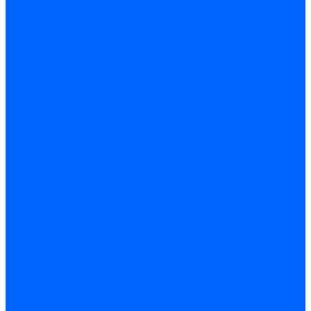
Трансформаторы розжига Satronic / Honeywell
Трансформаторы поджига Siemens
Кабели питания трансформаторов
Запчасти трансформаторов розжига Baltur
Запчасти трансформаторов розжига Brahma
Запчасти трансформаторов розжига Cofi
Запчасти трансформаторов розжига Dungs
Запчасти трансформаторов розжига Honeywell
Запчасти трансформаторов розжига Siemens
Реле давления
Реле давления Weishaupt
Реле давления Dungs
Реле давления Elco
Реле давления Ecoflam
Реле давления Riello
Реле давления FBR
Реле давления Lamborghini
Реле давления Baltur
Реле давления CibUnigas
Реле давления Dreizler
Реле давления Brahma
Реле давления Honeywell
Реле давления Kromschroder
Реле давления Siemens