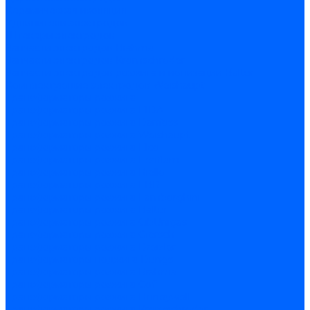
Керамическая изоляция
Удлинители электродов
Штекеры электродов
Запчасти электродов Brahma
Запчасти электродов Kromschroder
Запчасти электродов розжига и ионизации Baltur
Комплектующие электродов Weishaupt
Трансформаторы розжига
Трансформаторы розжига FIDA
Трансформаторы розжига Danfoss
Трансформаторы розжига Weishaupt
Трансформаторы розжига Elco
Трансформаторы розжига Ecoflam
Трансформаторы розжига Riello
Трансформаторы розжига FBR
Трансформаторы розжига Lamborghini
Трансформаторы розжига Baltur
Трансформаторы розжига CibUnigas
Трансформаторы розжига Giersch
Трансформаторы розжига Dreizler
Трансформаторы поджига Dungs
Трансформаторы розжига Brahma
Трансформаторы розжига Cofi
Трансформаторы розжига Honeywell
Трансформаторы розжига Kromschroder