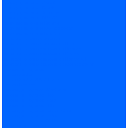
Блоки управления Giersch
Блоки управления Dreizler
Блоки управления Siemens
Блоки управления DUNGS
Топочные автоматы Brahma
Топочные автоматы Kromschroder
Топочные автоматы Resideo
Запчасти топочных автоматов
Запчасти топочных автоматов Baltur
Запчасти топочных автоматов Brahma
Запчасти топочных автоматов Dungs
Запчасти топочных автоматов Honeywell
Запчасти топочных автоматов Kromschroder
Насосы для горелок
Насосы Suntec
Насосы Suntec 21600 Longvic
Насосы Danfoss
Насосы для горелок Weishaupt
Насосы для горелок Elco
Насосы для горелок Riello
Насосы для горелок FBR
Насосы для горелок Lamborghini
Насосы для горелок Baltur
Насосы для горелок CibUnigas
Запчасти для насосов