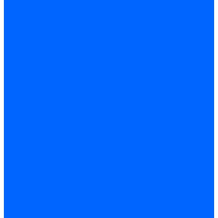
Электродвигатели для горелок Lamborghini
Электродвигатели для горелок Baltur
Электродвигатели для горелок CibUnigas
Электродвигатели для горелок Dreizler
Электродвигатели для горелок Giersch
Комплектующие электродвигателей
Конденсаторы
Конденсаторы электродвигателей Ecoflam
Конденсаторы электродвигателей FBR
Конденсаторы электродвигателей CibUnigas
Конденсаторы электродвигателей Lamborghini
Конденсаторы электродвигателей Baltur
Кабели электродвигателей
Кабели питания электродвигателей FBR
Кабели питания электродвигателей Lamborghini
Кабели питания электродвигателей CibUnigas
Фланцы электродвигателей
Фланцы электродвигателей Ecoflam
Сцепления электродвигателей
Сцепления электродвигателей FBR
Комплектующие электродвигателей Weishaupt
Конденсаторы электродвигателей Weishaupt
Сцепления электродвигателей Weishaupt
Фильры топливные и газовые
Фильтры Dungs для горелок