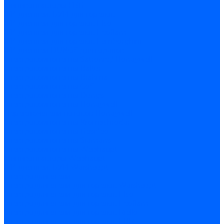
Миниконтакторы FBR
ЖК дисплеи, БУИ для горелок
ЖК дисплеи для горелок Elco
ЖК дисплеи для горелок Ecoflam
ЖК дисплеи для горелок Lamborghini
ЖК дисплеи DUNGS для горелок
Электрокомпоненты Satronic / Honeywell
Электрокомпоненты Baltur
Электрокомпоненты Brahma
Электрокомпоненты Cofi
Электрокомпоненты Dungs
Электрокомпоненты Honeywell
Переключатели потоков Honeywell
Электрокомпоненты Kromschroder
Электрокомпоненты Resideo
Электрокомпоненты Siemens
Электрокомпоненты Weishaupt
Миниконтакторы Weishaupt
ЖК дисплеи, БУИ Weishaupt
Электродвигатели
Электродвигатели для горелок Weishaupt
Электродвигатели для горелок Elco
Электродвигатели для горелок Ecoflam
Электродвигатели для горелок Riello
Электродвигатели для горелок FBR