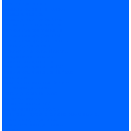
Запчасти для котлов
Автоматы горения для котлов
Горелки для котлов
Горелки для котлов Buderus
Газовые клапаны для котлов
Датчики температуры котла
Датчики температуры BAXI
Датчики температуры Buderus
Электроды для котлов
Электроды для котлов Buderus
Циркуляционные насосы
Вентиляторы для котлов
Вентиляторы для котлов BAXI
Вентиляторы для котлов Buderus
Термостаты
Термостаты комнатные Siemens
Инжекторы для котлов
Панели управления котла
Аноды магниевые
Аноды магниевые BAXI
Аноды магниевые Buderus
Комплекты перехода котла на сжиженный газ
Электромоторы для котла
Теплообменники для котлов
Байпас