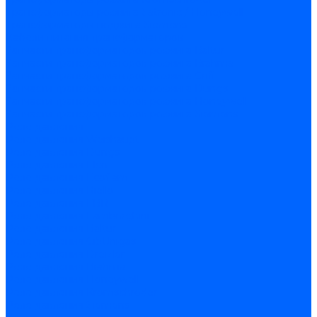
Трансформаторы розжига Satronic / Honeywell
Трансформаторы поджига Siemens
Кабели питания трансформаторов
Запчасти трансформаторов розжига Baltur
Запчасти трансформаторов розжига Brahma
Запчасти трансформаторов розжига Cofi
Запчасти трансформаторов розжига Dungs
Запчасти трансформаторов розжига Honeywell
Запчасти трансформаторов розжига Siemens
Реле давления
Реле давления Weishaupt
Реле давления Dungs
Реле давления Elco
Реле давления Ecoflam
Реле давления Riello
Реле давления FBR
Реле давления Lamborghini
Реле давления Baltur
Реле давления CibUnigas
Реле давления Dreizler
Реле давления Brahma
Реле давления Honeywell
Реле давления Kromschroder
Реле давления Siemens