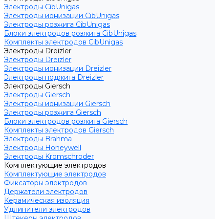
Электроды CibUnigas
Электроды ионизации CibUnigas
Электроды розжига CibUnigas
Блоки электродов розжига CibUnigas
Комплекты электродов CibUnigas
Электроды Dreizler
Электроды Dreizler
Электроды ионизации Dreizler
Электроды поджига Dreizler
Электроды Giersch
Электроды Giersch
Электроды ионизации Giersch
Электроды розжига Giersch
Блоки электродов розжига Giersch
Комплекты электродов Giersch
Электроды Brahma
Электроды Honeywell
Электроды Kromschroder
Комплектующие электродов
Комплектующие электродов
Фиксаторы электродов
Держатели электродов
Керамическая изоляция
Удлинители электродов
Штекеры электродов