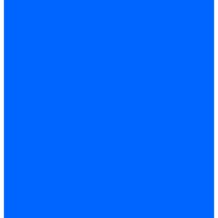
Регуляторы давления газа Baltur
Регуляторы давления газа Honeywell
Регуляторы давления газа Kromschroder
Регуляторы давления газа Siemens
Регуляторы давления газа Weishaupt
Комплектующие регуляторов давления
Запчасти регуляторов давления Dungs
Запасные части регуляторов давления Honeywell
Запчасти регуляторов давления Kromschroder
Компенсатор газовый
Пружины
Ёршики
Корпусные части, прокладки, винты и прочее
Кожухи
Кожухи Ecoflam
Кожухи FBR
Кожухи Lamborghini
Смотровые стекла
Заглушки, Винты
Заглушки, винты Weishaupt
Пластины панелей управления
Прокладки, стопортные кольца, уплотнения
Weishaupt прокладки, стопортные кольца, уплотнения
Панели управления
Трубы жаровые