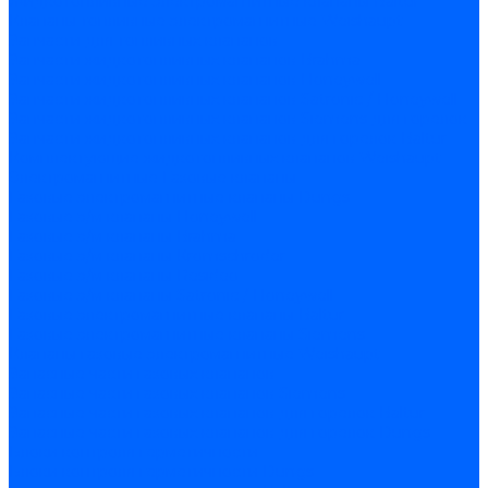
Жидкотопливные электромагнитные клапаны Baltur
Клапаны топливные электромагнитные Weishaupt
Запчасти для топливных клапанов
Запчасти жидкотопливных клапанов Brahma
Запчасти жидкотопливных клапанов Honeywell
Запчасти жидкотопливных клапанов Satronic / Honeywell
Запчасти жидкотопливных клапанов Siemens для горелок
Запчасти жидкотопливных клапанов для горелок Baltur
Комплектующие жидкотопливных клапанов Weishaupt
Электромагнитные Газовые клапаны
Газовые электромагнитные клапаны Dungs
Газовые э/м клапаны Honeywell
Газовые э/м клапаны Brahma
Газовые э/м клапаны Kromschroder
Газовые э/м клапаны Resideo
Газовые э/м клапаны Satronic / Honeywell
Газовые электромагнитные клапаны Baltur
Газовые электромагнитные клапаны Siemens
Клапаны газовые электромагнитные Weishaupt
Запасные части газовых клапанов
Запасные части газовых клапанов Siemens
Запасные части газовых клапанов для горелок Baltur
Запасные части газовых клапанов для горелок Dungs
Блоки контроля герметичности
Блоки контроля герметичности Dungs