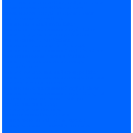
Запчасти жаровых труб Honeywell для горелок
Запчасти жаровых труб Kromschroder
Запчасти жаровых труб для горелок Baltur
Уравнительные диски Baltur
Компоненты газовой трубы Baltur
Компоненты жидкотопливной трубы Baltur
Комплектующие жаровых труб Weishaupt
Уравнительные диски Weishaupt
Компоненты газовой трубы Weishaupt
Компоненты жидкотопливной трубы Weishaupt
Уплотнения головы сгорания Weishaupt
Комплектующие к запорной арматуре
Затворы Siemens
Комплектующие к запорной арматуре Baltur
Комплектующие к запорной арматуре Siemens
Прочие запчасти для горелки
Компоненты жидкотопливной трубы Delavan
Компоненты жидкотопливной трубы Honeywell
Контрольно-измерительные приборы
Датчики давления Dungs
Датчики давления Siemens
Краны и клапаны Kromschroder
Принадлежности Brahma для горелок
Принадлежности Honeywell для горелок
Принадлежности Siemens для горелок