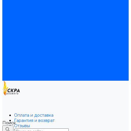
Байпасы BAXI
Кабели для котлов
Трубки соединительные для котлов
Платы электронные для котлов
Прокладки для котлов
Расширительные баки
Расширительные баки BAXI
Расширительные баки Buderus
Прочие запчасти для котлов
Запчасти Honeywell для котлов
Запчасти Resideo для котлов
Запчасти для котлов Brahma
Доставка и оплата
Гарантия и условия возврата
Контакты
Оплата и доставка
Гарантия и возврат
Поиск
Отзывы