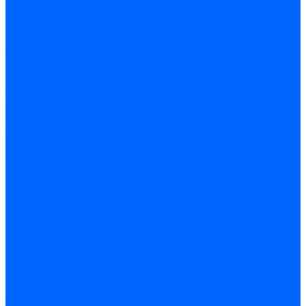
Блоки управления Giersch
Блоки управления Dreizler
Блоки управления Siemens
Блоки управления DUNGS
Топочные автоматы Brahma
Топочные автоматы Kromschroder
Топочные автоматы Resideo
Запчасти топочных автоматов
Запчасти топочных автоматов Baltur
Запчасти топочных автоматов Brahma
Запчасти топочных автоматов Dungs
Запчасти топочных автоматов Honeywell
Запчасти топочных автоматов Kromschroder
Насосы для горелок
Насосы Suntec
Насосы Suntec 21600 Longvic
Насосы Danfoss
Насосы для горелок Weishaupt
Насосы для горелок Elco
Насосы для горелок Riello
Насосы для горелок FBR
Насосы для горелок Lamborghini
Насосы для горелок Baltur
Насосы для горелок CibUnigas
Запчасти для насосов