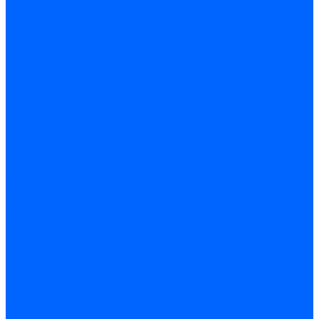
Датчики пламени Siemens
Датчики пламени Ecoflam
Датчики пламени FBR
Датчики пламени Lamborghini
Датчики пламени Baltur
Датчики пламени CibUnigas
Датчики пламени Satronic / Honeywell
Датчики пламени Giersch
Датчики пламени Brahma
Датчики пламени Dungs
Датчики пламени Honeywell
Датчики пламени Kromschroder
Датчики пламени Resideo
Датчики пламени Weishaupt
Комплектующие Датчиков пламени
Запчасти датчиков пламени Siemens для горелок
Кабели дитчиков пламени
Фиксаторы
Запасные части датчиков пламени Satronic / Honeywell
Запасные части датчиков пламени Brahma
Запасные части датчиков пламени Honeywell
Запасные части датчиков пламени Kromschroder
Запасные части датчиков пламени Resideo
Запасные части датчиков пламени для горелок Baltur
Комплектующие датчиков пламени Weishaupt