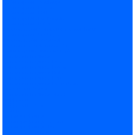
Трубы жаровые Weishaupt
Трубы жаровые Ecoflam
Трубы жаровые FBR
Трубы жаровые Lamborghini
Трубы жаровые Baltur
Жаровые трубы для газовых горелок Baltur
Трубы жаровые CibUnigas
Жаровые трубы Honeywell
Жаровые трубы Kromschroder
Комплектующие жаровых труб
Уравнительные диски
Уравнительные диски Elco
Уравнительные диски Ecoflam
Уравнительные диски Riello
Уравнительные диски FBR
Уравнительные диски Lamborhgini
Завихрители Dreizler
Уравнительные диски Giersch
Диффузоры
Диффузоры Ecoflam
Фланцы
Прокладки фланца
Прокладки фланца Ecoflam
Прокладки фланца FBR
Комплекты удлинения головы сгорания