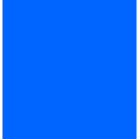
Блоки контроля герметичности Baltur
Блоки контроля герметичности Honeywell
Блоки контроля герметичности Kromschroder
Блоки контроля герметичности Siemens
Жидкотопливные шланги
Жидкотопливные шланги Ecoflam
Жидкотопливные шланги FBR
Жидкотопливные шланги Lamborghini
Жидкотопливные шланги CibUnigas
Шланги жидкотопливные Weishaupt
Газовые подводки
Форсуночные шланги
Жидкотопливные трубки для горелок
Жидкотопливные трубки Weishaupt
Фитинги
Фитинги Ecoflam
Фитинги жидкотопливные Baltur
Манометры
Вакуометры
Термометры
Комплект перехода на сжиженный газ
Датчики температуры и влажности
Датчики влажности и температуры Siemens
Регуляторы давления газа
Регуляторы давления газа Dungs