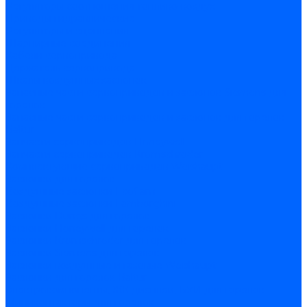
Регуляторы соотношения топливо-воздух
Приводы гидравлические
Регуляторы и сцепления
Шарнирные соединения
Кабели сервопривода
Держатель сервопривода
Шкалы воздушных заслонок
Запасные части сервоприводов и заслонок Siemens для
горелок
Запасные части сервоприводов и заслонок для горелок
Baltur
Запчасти сервоприводов Honeywell
Запчасти сервоприводов Kromschroder
Комплектующие сервоприводов Weishaupt
Заслонки для горелок
Воздушные заслонки Ecoflam
Воздушные заслонки Lamborghini
Заслонки Dungs для горелок
Заслонки Honeywell для горелок
Заслонки Kromschroder для горелок
Заслонки Siemens для горелок
Заслонки воздушные и газовые Weishaupt
Заслонки для горелок Baltur
Электрокомпоненты, ЖК дисплеи, БУИ для горелок
Миниконтакторы для горелок