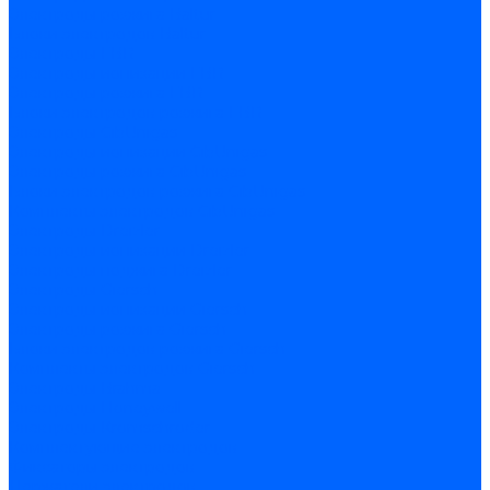
Электроды розжига Baltur
Блоки электродов Baltur
Электроды FBR
Электроды ионизации FBR
Электроды розжига FBR
Блоки электродов розжига FBR
Электроды CibUnigas
Электроды ионизации CibUnigas
Электроды розжига CibUnigas
Блоки электродов розжига CibUnigas
Комплекты электродов CibUnigas
Электроды Dreizler
Электроды ионизации Dreizler
Электроды поджига Dreizler
Электроды Giersch
Электроды ионизации Giersch
Электроды розжига Giersch
Блоки электродов розжига Giersch
Комплекты электродов Giersch
Электроды Brahma
Электроды Honeywell
Электроды Kromschroder
Комплектующие электродов
Фиксаторы электродов
Держатели электродов