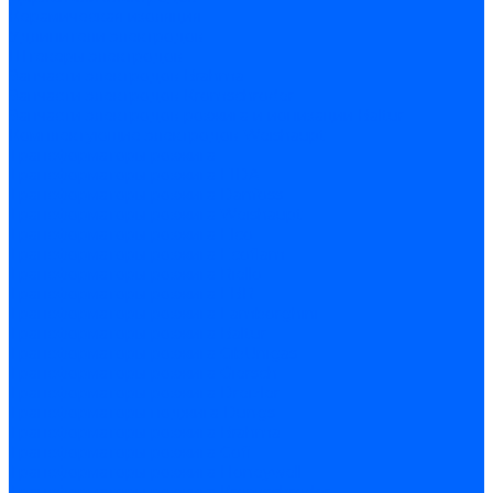
Керамическая изоляция
Удлинители электродов
Штекеры электродов
Запчасти электродов Brahma
Запчасти электродов Kromschroder
Запчасти электродов розжига и ионизации Baltur
Комплектующие электродов Weishaupt
Трансформаторы розжига
Трансформаторы розжига FIDA
Трансформаторы розжига Danfoss
Трансформаторы розжига Weishaupt
Трансформаторы розжига Elco
Трансформаторы розжига Ecoflam
Трансформаторы розжига Riello
Трансформаторы розжига FBR
Трансформаторы розжига Lamborghini
Трансформаторы розжига Baltur
Трансформаторы розжига CibUnigas
Трансформаторы розжига Giersch
Трансформаторы розжига Dreizler
Трансформаторы поджига Dungs
Трансформаторы розжига Brahma
Трансформаторы розжига Cofi
Трансформаторы розжига Honeywell
Трансформаторы розжига Kromschroder