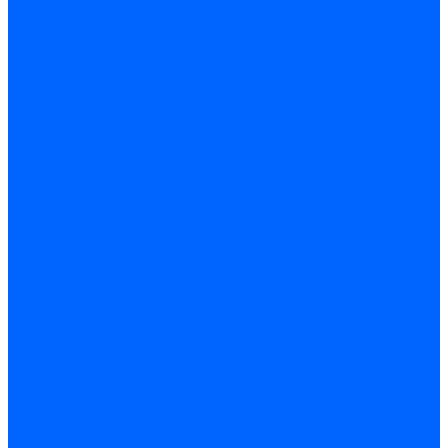
Принадлежности для горелок Baltur
Принадлежности для горелок Delavan
Принадлежности для горелок Kromschroder
Принадлежности для горелок Satronic / Honeywell
Промышленная автоматика
Промышленная автоматика Siemens
Прочие запчасти Weishaupt
Горелки для котлов дизельные и газовые
Газовые горелки для котлов
Одноступенчатые газовые горелки для котлов
Двухступенчатые газовые горелки для котлов
Газовые горелки с механической модуляцией для котлов
Weishaupt горелки: газовые, дизельные, мазутные и
двухтопливные
Горелки газовые Weishaupt
Горелки дизельные Weishaupt
Горелки газодизельные Weishaupt
Горелки мазутные Weishaupt
Горелки газомазутные Weishaupt
Горелки керосиновые Weishaupt
Дизельные горелки для котлов
Двухступенчатые дизельные горелки для котлов
Одноступенчатые дизельные горелки для котлов
Горелки для котлов отопления Baltur
Горелки для котлов отопления Kromschroder