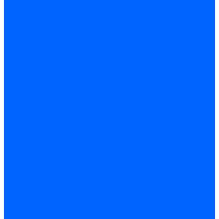
Газовые клапаны Elco
Газовые клапаны для Ecoflam
Газовые клапаны Riello
Газовые клапаны для FBR
Газовые клапаны для Lamborghini
Газовые мультиблоки Baltur
Газовые рампы Baltur
Газовые клапаны для CibUnigas
Газовые клапаны Dreizler
Газовые клапаны для Giersch
Комплектующие газовых клапанов
Фланцы для газовых клапанов
Фланцы газовых клапанов Ecoflam
Фланцы газовых клапанов FBR
Колено газовое для горелки
Запчасти газовых клапанов Dungs для горелок
Запасные части газовых клапанов Brahma
Запасные части газовых клапанов Honeywell
Запасные части газовых клапанов Kromschroder
Запчасти газовых клапанов Siemens для горелок
Запчасти газовых клапанов для горелок Baltur
Комплектующие газовых клапанов Weishaupt
Электромагнитные Топливные клапаны
Жидкотопливные э/м клапаны Brahma