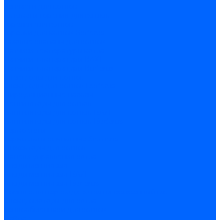
Запчасти для котлов
Автоматы горения для котлов
Горелки для котлов
Горелки для котлов Buderus
Газовые клапаны для котлов
Датчики температуры котла
Датчики температуры BAXI
Датчики температуры Buderus
Электроды для котлов
Электроды для котлов Buderus
Циркуляционные насосы
Вентиляторы для котлов
Вентиляторы для котлов BAXI
Вентиляторы для котлов Buderus
Термостаты
Термостаты комнатные Siemens
Инжекторы для котлов
Панели управления котла
Аноды магниевые
Аноды магниевые BAXI
Аноды магниевые Buderus
Комплекты перехода котла на сжиженный газ
Электромоторы для котла
Теплообменники для котлов
Байпас