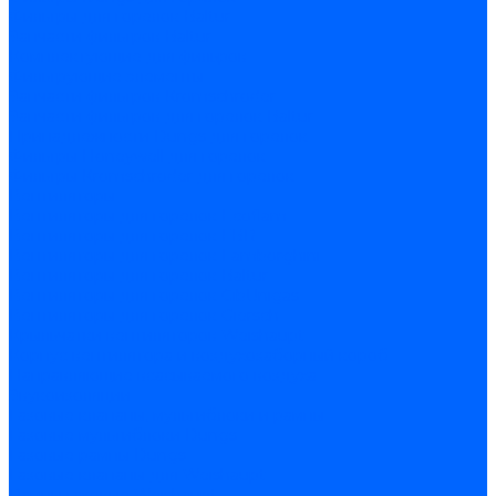
Фильтры для горелок Baltur
Запчасти фильтров Baltur
Комплектующие для фильров
Фильтрующие элементы
Запчасти фильтров Kromschroder
Запчасти фильтров для горелок Baltur
Принадлежности Dungs для горелок
Фильтры Honeywell для горелок
Фильтры Kromschroder для горелок
Вентиляторы
Вентиляторы для горелок Ecoflam
Вентиляторы для горелок FBR
Вентиляторы для горелок Lamborghini
Вентиляторы для горелок Baltur
Вентиляторы для горелок CibUnigas
Вентиляторы для горелок Giersch
Крыльчатки вентиляторов Weishaupt
Корпус вентилятора и воздухозаборный короб
Направляющие всасываемого воздуха
Звукоизоляции
Газовые клапаны, мультиблоки и рампы
Газовые мультиблоки Dungs
Газовые рампы Dungs
Газовые клапаны для Weishaupt
Рампы газовые Weishaupt