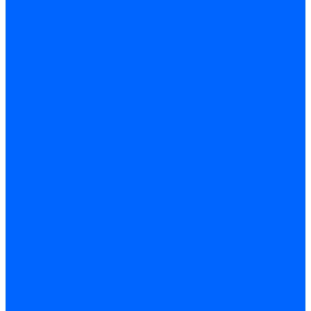
Электродвигатели для горелок Lamborghini
Электродвигатели для горелок Baltur
Электродвигатели для горелок CibUnigas
Электродвигатели для горелок Dreizler
Электродвигатели для горелок Giersch
Комплектующие электродвигателей
Конденсаторы
Конденсаторы электродвигателей Ecoflam
Конденсаторы электродвигателей FBR
Конденсаторы электродвигателей CibUnigas
Конденсаторы электродвигателей Lamborghini
Конденсаторы электродвигателей Baltur
Кабели электродвигателей
Кабели питания электродвигателей FBR
Кабели питания электродвигателей Lamborghini
Кабели питания электродвигателей CibUnigas
Фланцы электродвигателей
Фланцы электродвигателей Ecoflam
Сцепления электродвигателей
Сцепления электродвигателей FBR
Комплектующие электродвигателей Weishaupt
Конденсаторы электродвигателей Weishaupt
Сцепления электродвигателей Weishaupt
Фильры топливные и газовые
Фильтры Dungs для горелок