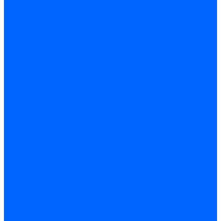
Комплектующие для реле давления
Ниппели
Кабели для реле давления
Фитинги соединительные
Держатели реле давления
Запчасти реле давления Dungs для горелок
Импульсные трубки
Запчасти реле давления Kromschroder
Запчасти реле давления Siemens для горелок
Запчасти реле давления для горелок Baltur
Форсунки
Форсунки Danfoss
Форсунки Fluidics
Форсунки для горелок Weishaupt
Форсунки для горелок Elco
Форсунки для горелок Ecoflam
Форсунки для горелок Riello
Форсунки для горелок F.B.R.
Форсунки CibUnigas
Форсунки Lamborghini
Форсунки Delavan
Форсунки Monarch
Форсунки Steinen
Форсунки для горелок Baltur
Датчики пламени