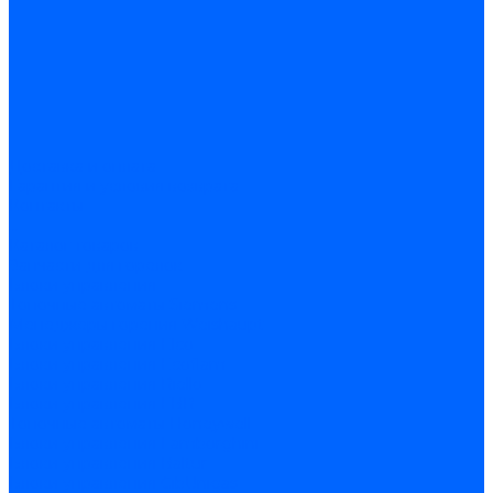
Доставка и оплата
Гарантия и условия возврата
Контакты
...
Каталог товаров
Запчасти для горелок
Блоки управления
Топочные автоматы Siemens
Менеджеры горения Weishaupt
Блоки управления Elco
Блоки управления Ecoflam
Блоки управления Riello
Блоки управления FBR
Топочные автоматы Honeywell
Блоки управления Lamborghini
Блоки управления Baltur
Блоки управления CibUnigas