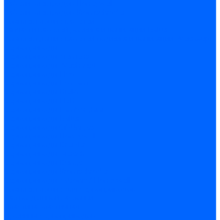
Кабели электродов Honeywell
Кабели электродов Kromschroder
Комплектующие кабелей
Запчасти кабелей розжига и ионизации Baltur
Комплектующие кабелей поджига и ионизации Weishaupt
Сервоприводы
Сервоприводы Siemens
Сервоприводы Weishaupt
Сервоприводы Elco
Сервоприводы Ecoflam
Сервоприводы Riello
Сервоприводы FBR
Сервоприводы Lamborghini
Сервоприводы Baltur
Сервоприводы CibUnigas
Сервоприводы Honeywell
Сервоприводы Dreizler
Сервоприводы Giersch
Сервоприводы Dungs
Сервоприводы Kromschroder
Сервоприводы Satronic / Honeywell
Комплектующие для сервоприводов
Вал воздушной заслонки
Пластина эластичная
Пружины сервоприводов