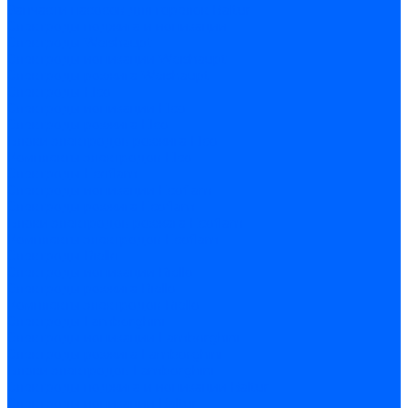
Запчасти насосов для горелок Baltur
Электроды поджига и ионизации
Электроды Weishaupt
Электроды ионизации Weishaupt
Электроды розжига Weishaupt
Электроды Elco
Электроды ионизации Elco
Электроды розжига Elco
Блоки электродов розжига Elco
Комплекты электродов Elco
Электроды Ecoflam
Электроды ионизации Ecoflam
Электроды розжига Ecoflam
Блоки электродов розжага Ecoflam
Комплекты электродов Ecoflam
Электроды Riello
Электроды ионизации Riello
Электроды розжига Riello
Комплекты электродов Riello
Электроды Lamborghini
Электроды ионизации Lamborghini
Электроды розжига Lamborghini
Блоки электродов Lamborghini
Электроды поджига и ионизации Baltur
Электроды ионизации Baltur