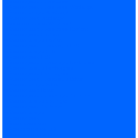
Кабели поджига и ионизации
Кабели поджига и ионизации Weishaupt
Кабели ионизации Weishaupt
Кабели поджига Weishaupt
Комплекты кабелей Weishaupt
Кабели поджига и ионизации Ecoflam
Кабели поджига Ecoflam
Кабели ионизации Ecoflam
Кабели поджига и ионазации FBR
Кабели ионизации FBR
Кабели поджига FBR
Кабели поджига и ионазации Lamborhini
Кабели ионизации Lamborghini
Кабели поджига Lamborghini
Кабели поджига и ионазации Baltur
Кабели ионизации Baltur
Кабели поджига Baltur
Кабели поджига и ионазации CibUnigas
Кабели ионизации CibUnigas
Кабели поджига CibUnigas
Кабели ионизации
Кабели поджига
Кабели в комплекте
Кабели электродов Cofi
Кабели электродов Dungs