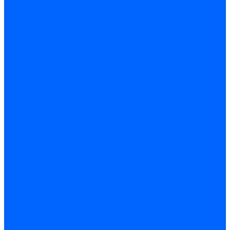
Миниконтакторы FBR
ЖК дисплеи, БУИ для горелок
ЖК дисплеи для горелок Elco
ЖК дисплеи для горелок Ecoflam
ЖК дисплеи для горелок Lamborghini
ЖК дисплеи DUNGS для горелок
Электрокомпоненты Satronic / Honeywell
Электрокомпоненты Baltur
Электрокомпоненты Brahma
Электрокомпоненты Cofi
Электрокомпоненты Dungs
Электрокомпоненты Honeywell
Переключатели потоков Honeywell
Электрокомпоненты Kromschroder
Электрокомпоненты Resideo
Электрокомпоненты Siemens
Электрокомпоненты Weishaupt
Миниконтакторы Weishaupt
ЖК дисплеи, БУИ Weishaupt
Электродвигатели
Электродвигатели для горелок Weishaupt
Электродвигатели для горелок Elco
Электродвигатели для горелок Ecoflam
Электродвигатели для горелок Riello
Электродвигатели для горелок FBR