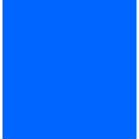
Датчики пламени Siemens
Датчики пламени Ecoflam
Датчики пламени FBR
Датчики пламени Lamborghini
Датчики пламени Baltur
Датчики пламени CibUnigas
Датчики пламени Satronic / Honeywell
Датчики пламени Giersch
Датчики пламени Brahma
Датчики пламени Dungs
Датчики пламени Honeywell
Датчики пламени Kromschroder
Датчики пламени Resideo
Датчики пламени Weishaupt
Комплектующие Датчиков пламени
Запчасти датчиков пламени Siemens для горелок
Кабели дитчиков пламени
Фиксаторы
Запасные части датчиков пламени Satronic / Honeywell
Запасные части датчиков пламени Brahma
Запасные части датчиков пламени Honeywell
Запасные части датчиков пламени Kromschroder
Запасные части датчиков пламени Resideo
Запасные части датчиков пламени для горелок Baltur
Комплектующие датчиков пламени Weishaupt