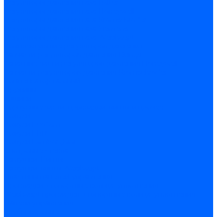
Регуляторы давления газа Baltur
Регуляторы давления газа Honeywell
Регуляторы давления газа Kromschroder
Регуляторы давления газа Siemens
Регуляторы давления газа Weishaupt
Комплектующие регуляторов давления
Запчасти регуляторов давления Dungs
Запасные части регуляторов давления Honeywell
Запчасти регуляторов давления Kromschroder
Компенсатор газовый
Пружины
Ёршики
Корпусные части, прокладки, винты и прочее
Кожухи
Кожухи Ecoflam
Кожухи FBR
Кожухи Lamborghini
Смотровые стекла
Заглушки, Винты
Заглушки, винты Weishaupt
Пластины панелей управления
Прокладки, стопортные кольца, уплотнения
Weishaupt прокладки, стопортные кольца, уплотнения
Панели управления
Трубы жаровые