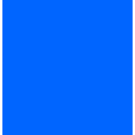
Жидкотопливные электромагнитные клапаны Baltur
Клапаны топливные электромагнитные Weishaupt
Запчасти для топливных клапанов
Запчасти жидкотопливных клапанов Brahma
Запчасти жидкотопливных клапанов Honeywell
Запчасти жидкотопливных клапанов Satronic / Honeywell
Запчасти жидкотопливных клапанов Siemens для горелок
Запчасти жидкотопливных клапанов для горелок Baltur
Комплектующие жидкотопливных клапанов Weishaupt
Электромагнитные Газовые клапаны
Газовые электромагнитные клапаны Dungs
Газовые э/м клапаны Honeywell
Газовые э/м клапаны Brahma
Газовые э/м клапаны Kromschroder
Газовые э/м клапаны Resideo
Газовые э/м клапаны Satronic / Honeywell
Газовые электромагнитные клапаны Baltur
Газовые электромагнитные клапаны Siemens
Клапаны газовые электромагнитные Weishaupt
Запасные части газовых клапанов
Запасные части газовых клапанов Siemens
Запасные части газовых клапанов для горелок Baltur
Запасные части газовых клапанов для горелок Dungs
Блоки контроля герметичности
Блоки контроля герметичности Dungs