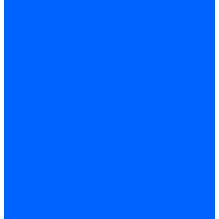
Электродвигатели для горелок Lamborghini
Электродвигатели для горелок Baltur
Электродвигатели для горелок CibUnigas
Электродвигатели для горелок Dreizler
Электродвигатели для горелок Giersch
Комплектующие электродвигателей
Конденсаторы
Конденсаторы электродвигателей Ecoflam
Конденсаторы электродвигателей FBR
Конденсаторы электродвигателей CibUnigas
Конденсаторы электродвигателей Lamborghini
Конденсаторы электродвигателей Baltur
Кабели электродвигателей
Кабели питания электродвигателей FBR
Кабели питания электродвигателей Lamborghini
Кабели питания электродвигателей CibUnigas
Фланцы электродвигателей
Фланцы электродвигателей Ecoflam
Сцепления электродвигателей
Сцепления электродвигателей FBR
Комплектующие электродвигателей Weishaupt
Конденсаторы электродвигателей Weishaupt
Сцепления электродвигателей Weishaupt
Фильры топливные и газовые
Фильтры Dungs для горелок