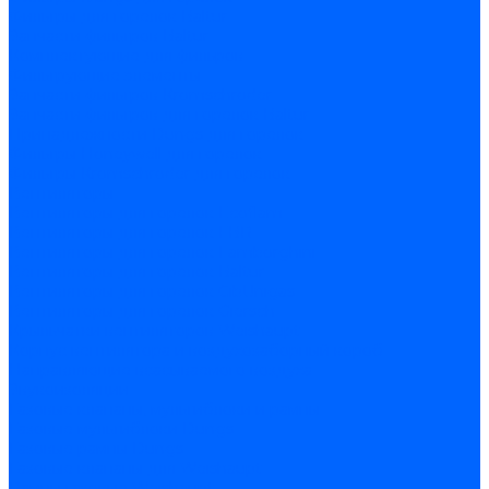
Фильтры для горелок Baltur
Запчасти фильтров Baltur
Комплектующие для фильров
Фильтрующие элементы
Запчасти фильтров Kromschroder
Запчасти фильтров для горелок Baltur
Принадлежности Dungs для горелок
Фильтры Honeywell для горелок
Фильтры Kromschroder для горелок
Вентиляторы
Вентиляторы для горелок Ecoflam
Вентиляторы для горелок FBR
Вентиляторы для горелок Lamborghini
Вентиляторы для горелок Baltur
Вентиляторы для горелок CibUnigas
Вентиляторы для горелок Giersch
Крыльчатки вентиляторов Weishaupt
Корпус вентилятора и воздухозаборный короб
Направляющие всасываемого воздуха
Звукоизоляции
Газовые клапаны, мультиблоки и рампы
Газовые мультиблоки Dungs
Газовые рампы Dungs
Газовые клапаны для Weishaupt
Рампы газовые Weishaupt