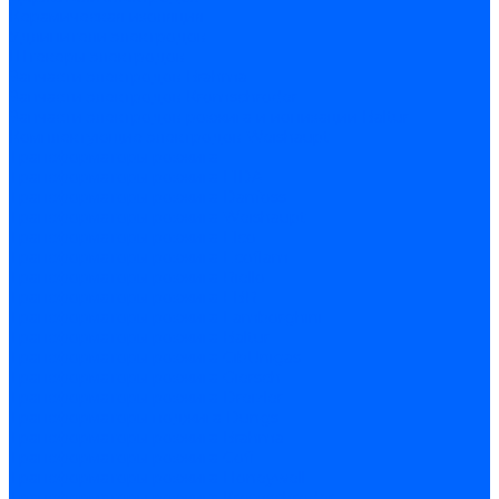
Керамическая изоляция
Удлинители электродов
Штекеры электродов
Запчасти электродов Brahma
Запчасти электродов Kromschroder
Запчасти электродов розжига и ионизации Baltur
Комплектующие электродов Weishaupt
Трансформаторы розжига
Трансформаторы розжига FIDA
Трансформаторы розжига Danfoss
Трансформаторы розжига Weishaupt
Трансформаторы розжига Elco
Трансформаторы розжига Ecoflam
Трансформаторы розжига Riello
Трансформаторы розжига FBR
Трансформаторы розжига Lamborghini
Трансформаторы розжига Baltur
Трансформаторы розжига CibUnigas
Трансформаторы розжига Giersch
Трансформаторы розжига Dreizler
Трансформаторы поджига Dungs
Трансформаторы розжига Brahma
Трансформаторы розжига Cofi
Трансформаторы розжига Honeywell
Трансформаторы розжига Kromschroder