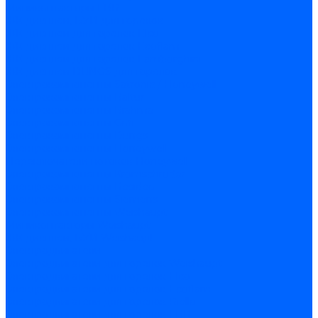
Миниконтакторы FBR
ЖК дисплеи, БУИ для горелок
ЖК дисплеи для горелок Elco
ЖК дисплеи для горелок Ecoflam
ЖК дисплеи для горелок Lamborghini
ЖК дисплеи DUNGS для горелок
Электрокомпоненты Satronic / Honeywell
Электрокомпоненты Baltur
Электрокомпоненты Brahma
Электрокомпоненты Cofi
Электрокомпоненты Dungs
Электрокомпоненты Honeywell
Переключатели потоков Honeywell
Электрокомпоненты Kromschroder
Электрокомпоненты Resideo
Электрокомпоненты Siemens
Электрокомпоненты Weishaupt
Миниконтакторы Weishaupt
ЖК дисплеи, БУИ Weishaupt
Электродвигатели
Электродвигатели для горелок Weishaupt
Электродвигатели для горелок Elco
Электродвигатели для горелок Ecoflam
Электродвигатели для горелок Riello
Электродвигатели для горелок FBR