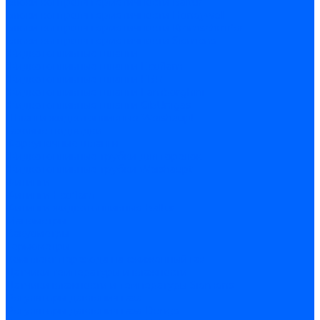
Блоки контроля герметичности Baltur
Блоки контроля герметичности Honeywell
Блоки контроля герметичности Kromschroder
Блоки контроля герметичности Siemens
Жидкотопливные шланги
Жидкотопливные шланги Ecoflam
Жидкотопливные шланги FBR
Жидкотопливные шланги Lamborghini
Жидкотопливные шланги CibUnigas
Шланги жидкотопливные Weishaupt
Газовые подводки
Форсуночные шланги
Жидкотопливные трубки для горелок
Жидкотопливные трубки Weishaupt
Фитинги
Фитинги Ecoflam
Фитинги жидкотопливные Baltur
Манометры
Вакуометры
Термометры
Комплект перехода на сжиженный газ
Датчики температуры и влажности
Датчики влажности и температуры Siemens
Регуляторы давления газа
Регуляторы давления газа Dungs