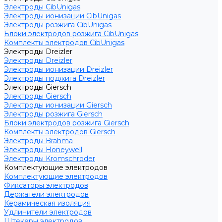
Электроды CibUnigas
Электроды ионизации CibUnigas
Электроды розжига CibUnigas
Блоки электродов розжига CibUnigas
Комплекты электродов CibUnigas
Электроды Dreizler
Электроды Dreizler
Электроды ионизации Dreizler
Электроды поджига Dreizler
Электроды Giersch
Электроды Giersch
Электроды ионизации Giersch
Электроды розжига Giersch
Блоки электродов розжига Giersch
Комплекты электродов Giersch
Электроды Brahma
Электроды Honeywell
Электроды Kromschroder
Комплектующие электродов
Комплектующие электродов
Фиксаторы электродов
Держатели электродов
Керамическая изоляция
Удлинители электродов
Штекеры электродов