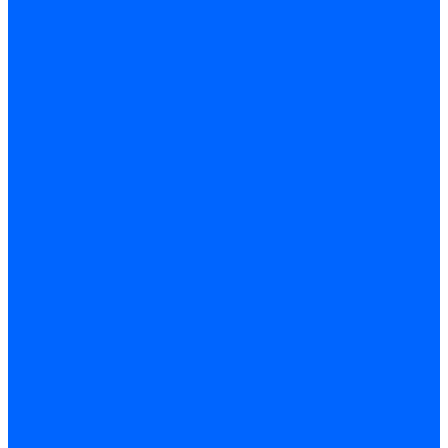
Кабели поджига и ионизации
Кабели поджига и ионизации Weishaupt
Кабели ионизации Weishaupt
Кабели поджига Weishaupt
Комплекты кабелей Weishaupt
Кабели поджига и ионизации Ecoflam
Кабели поджига Ecoflam
Кабели ионизации Ecoflam
Кабели поджига и ионазации FBR
Кабели ионизации FBR
Кабели поджига FBR
Кабели поджига и ионазации Lamborhini
Кабели ионизации Lamborghini
Кабели поджига Lamborghini
Кабели поджига и ионазации Baltur
Кабели ионизации Baltur
Кабели поджига Baltur
Кабели поджига и ионазации CibUnigas
Кабели ионизации CibUnigas
Кабели поджига CibUnigas
Кабели ионизации
Кабели поджига
Кабели в комплекте
Кабели электродов Cofi
Кабели электродов Dungs