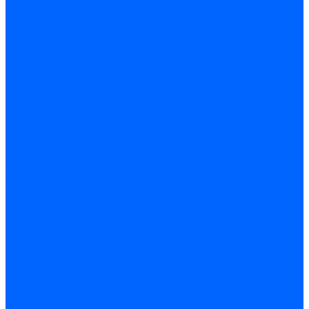
Доставка и оплата
Гарантия и условия возврата
Контакты
...
Каталог товаров
Запчасти для горелок
Блоки управления
Топочные автоматы Siemens
Менеджеры горения Weishaupt
Блоки управления Elco
Блоки управления Ecoflam
Блоки управления Riello
Блоки управления FBR
Топочные автоматы Honeywell
Блоки управления Lamborghini
Блоки управления Baltur
Блоки управления CibUnigas