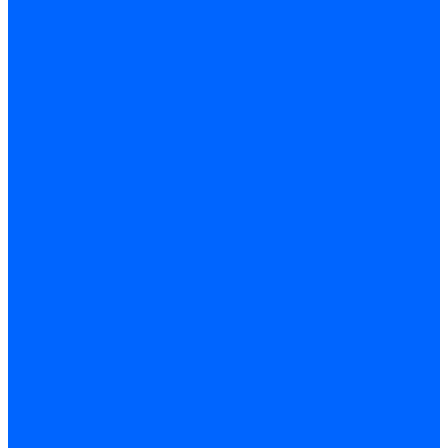
Комплектующие для реле давления
Ниппели
Кабели для реле давления
Фитинги соединительные
Держатели реле давления
Запчасти реле давления Dungs для горелок
Импульсные трубки
Запчасти реле давления Kromschroder
Запчасти реле давления Siemens для горелок
Запчасти реле давления для горелок Baltur
Форсунки
Форсунки Danfoss
Форсунки Fluidics
Форсунки для горелок Weishaupt
Форсунки для горелок Elco
Форсунки для горелок Ecoflam
Форсунки для горелок Riello
Форсунки для горелок F.B.R.
Форсунки CibUnigas
Форсунки Lamborghini
Форсунки Delavan
Форсунки Monarch
Форсунки Steinen
Форсунки для горелок Baltur
Датчики пламени