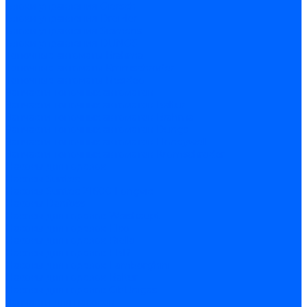
Блоки управления Giersch
Блоки управления Dreizler
Блоки управления Siemens
Блоки управления DUNGS
Топочные автоматы Brahma
Топочные автоматы Kromschroder
Топочные автоматы Resideo
Запчасти топочных автоматов
Запчасти топочных автоматов Baltur
Запчасти топочных автоматов Brahma
Запчасти топочных автоматов Dungs
Запчасти топочных автоматов Honeywell
Запчасти топочных автоматов Kromschroder
Насосы для горелок
Насосы Suntec
Насосы Suntec 21600 Longvic
Насосы Danfoss
Насосы для горелок Weishaupt
Насосы для горелок Elco
Насосы для горелок Riello
Насосы для горелок FBR
Насосы для горелок Lamborghini
Насосы для горелок Baltur
Насосы для горелок CibUnigas
Запчасти для насосов