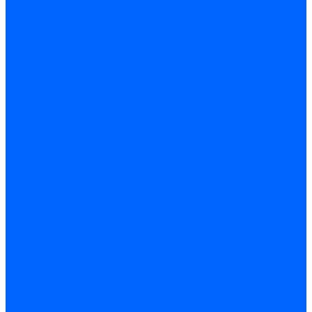
Кабели электродов Honeywell
Кабели электродов Kromschroder
Комплектующие кабелей
Запчасти кабелей розжига и ионизации Baltur
Комплектующие кабелей поджига и ионизации Weishaupt
Сервоприводы
Сервоприводы Siemens
Сервоприводы Weishaupt
Сервоприводы Elco
Сервоприводы Ecoflam
Сервоприводы Riello
Сервоприводы FBR
Сервоприводы Lamborghini
Сервоприводы Baltur
Сервоприводы CibUnigas
Сервоприводы Honeywell
Сервоприводы Dreizler
Сервоприводы Giersch
Сервоприводы Dungs
Сервоприводы Kromschroder
Сервоприводы Satronic / Honeywell
Комплектующие для сервоприводов
Вал воздушной заслонки
Пластина эластичная
Пружины сервоприводов