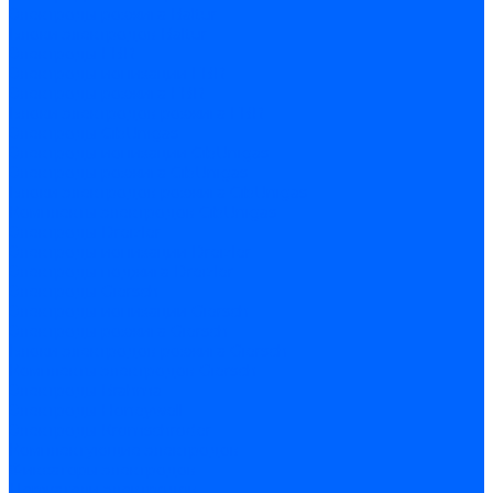
Электроды розжига Baltur
Блоки электродов Baltur
Электроды FBR
Электроды ионизации FBR
Электроды розжига FBR
Блоки электродов розжига FBR
Электроды CibUnigas
Электроды ионизации CibUnigas
Электроды розжига CibUnigas
Блоки электродов розжига CibUnigas
Комплекты электродов CibUnigas
Электроды Dreizler
Электроды ионизации Dreizler
Электроды поджига Dreizler
Электроды Giersch
Электроды ионизации Giersch
Электроды розжига Giersch
Блоки электродов розжига Giersch
Комплекты электродов Giersch
Электроды Brahma
Электроды Honeywell
Электроды Kromschroder
Комплектующие электродов
Фиксаторы электродов
Держатели электродов