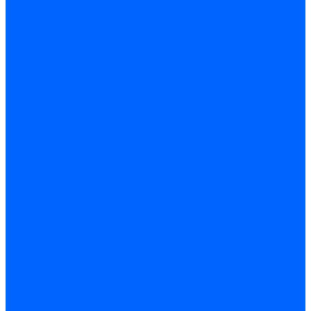
Запчасти для котлов
Автоматы горения для котлов
Горелки для котлов
Горелки для котлов Buderus
Газовые клапаны для котлов
Датчики температуры котла
Датчики температуры BAXI
Датчики температуры Buderus
Электроды для котлов
Электроды для котлов Buderus
Циркуляционные насосы
Вентиляторы для котлов
Вентиляторы для котлов BAXI
Вентиляторы для котлов Buderus
Термостаты
Термостаты комнатные Siemens
Инжекторы для котлов
Панели управления котла
Аноды магниевые
Аноды магниевые BAXI
Аноды магниевые Buderus
Комплекты перехода котла на сжиженный газ
Электромоторы для котла
Теплообменники для котлов
Байпас