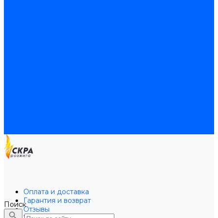
Байпасы BAXI
Кабели для котлов
Трубки соединительные для котлов
Платы электронные для котлов
Прокладки для котлов
Расширительные баки
Расширительные баки BAXI
Расширительные баки Buderus
Прочие запчасти для котлов
Запчасти Honeywell для котлов
Запчасти Resideo для котлов
Запчасти для котлов Brahma
Доставка и оплата
Гарантия и условия возврата
Контакты
Оплата и доставка
Гарантия и возврат
Поиск
Отзывы