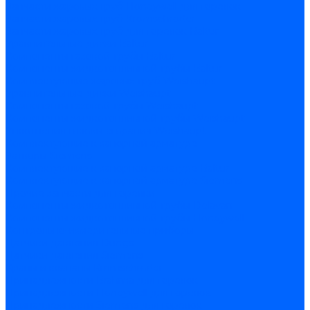
Запчасти жаровых труб Honeywell для горелок
Запчасти жаровых труб Kromschroder
Запчасти жаровых труб для горелок Baltur
Уравнительные диски Baltur
Компоненты газовой трубы Baltur
Компоненты жидкотопливной трубы Baltur
Комплектующие жаровых труб Weishaupt
Уравнительные диски Weishaupt
Компоненты газовой трубы Weishaupt
Компоненты жидкотопливной трубы Weishaupt
Уплотнения головы сгорания Weishaupt
Комплектующие к запорной арматуре
Затворы Siemens
Комплектующие к запорной арматуре Baltur
Комплектующие к запорной арматуре Siemens
Прочие запчасти для горелки
Компоненты жидкотопливной трубы Delavan
Компоненты жидкотопливной трубы Honeywell
Контрольно-измерительные приборы
Датчики давления Dungs
Датчики давления Siemens
Краны и клапаны Kromschroder
Принадлежности Brahma для горелок
Принадлежности Honeywell для горелок
Принадлежности Siemens для горелок