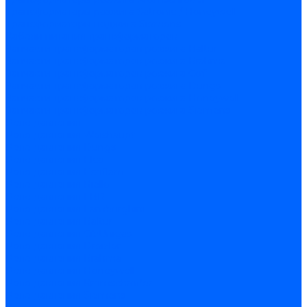
Трансформаторы розжига Satronic / Honeywell
Трансформаторы поджига Siemens
Кабели питания трансформаторов
Запчасти трансформаторов розжига Baltur
Запчасти трансформаторов розжига Brahma
Запчасти трансформаторов розжига Cofi
Запчасти трансформаторов розжига Dungs
Запчасти трансформаторов розжига Honeywell
Запчасти трансформаторов розжига Siemens
Реле давления
Реле давления Weishaupt
Реле давления Dungs
Реле давления Elco
Реле давления Ecoflam
Реле давления Riello
Реле давления FBR
Реле давления Lamborghini
Реле давления Baltur
Реле давления CibUnigas
Реле давления Dreizler
Реле давления Brahma
Реле давления Honeywell
Реле давления Kromschroder
Реле давления Siemens