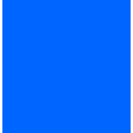
Газовые клапаны Elco
Газовые клапаны для Ecoflam
Газовые клапаны Riello
Газовые клапаны для FBR
Газовые клапаны для Lamborghini
Газовые мультиблоки Baltur
Газовые рампы Baltur
Газовые клапаны для CibUnigas
Газовые клапаны Dreizler
Газовые клапаны для Giersch
Комплектующие газовых клапанов
Фланцы для газовых клапанов
Фланцы газовых клапанов Ecoflam
Фланцы газовых клапанов FBR
Колено газовое для горелки
Запчасти газовых клапанов Dungs для горелок
Запасные части газовых клапанов Brahma
Запасные части газовых клапанов Honeywell
Запасные части газовых клапанов Kromschroder
Запчасти газовых клапанов Siemens для горелок
Запчасти газовых клапанов для горелок Baltur
Комплектующие газовых клапанов Weishaupt
Электромагнитные Топливные клапаны
Жидкотопливные э/м клапаны Brahma