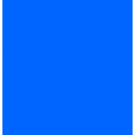
Запчасти насосов для горелок Baltur
Электроды поджига и ионизации
Электроды Weishaupt
Электроды ионизации Weishaupt
Электроды розжига Weishaupt
Электроды Elco
Электроды ионизации Elco
Электроды розжига Elco
Блоки электродов розжига Elco
Комплекты электродов Elco
Электроды Ecoflam
Электроды ионизации Ecoflam
Электроды розжига Ecoflam
Блоки электродов розжага Ecoflam
Комплекты электродов Ecoflam
Электроды Riello
Электроды ионизации Riello
Электроды розжига Riello
Комплекты электродов Riello
Электроды Lamborghini
Электроды ионизации Lamborghini
Электроды розжига Lamborghini
Блоки электродов Lamborghini
Электроды поджига и ионизации Baltur
Электроды ионизации Baltur