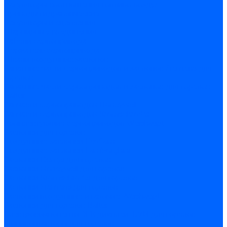
Регуляторы соотношения топливо-воздух
Приводы гидравлические
Регуляторы и сцепления
Шарнирные соединения
Кабели сервопривода
Держатель сервопривода
Шкалы воздушных заслонок
Запасные части сервоприводов и заслонок Siemens для
горелок
Запасные части сервоприводов и заслонок для горелок
Baltur
Запчасти сервоприводов Honeywell
Запчасти сервоприводов Kromschroder
Комплектующие сервоприводов Weishaupt
Заслонки для горелок
Воздушные заслонки Ecoflam
Воздушные заслонки Lamborghini
Заслонки Dungs для горелок
Заслонки Honeywell для горелок
Заслонки Kromschroder для горелок
Заслонки Siemens для горелок
Заслонки воздушные и газовые Weishaupt
Заслонки для горелок Baltur
Электрокомпоненты, ЖК дисплеи, БУИ для горелок
Миниконтакторы для горелок