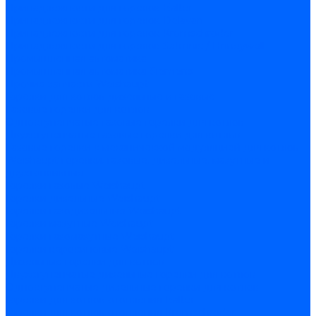
Принадлежности для горелок Baltur
Принадлежности для горелок Delavan
Принадлежности для горелок Kromschroder
Принадлежности для горелок Satronic / Honeywell
Промышленная автоматика
Промышленная автоматика Siemens
Прочие запчасти Weishaupt
Горелки для котлов дизельные и газовые
Газовые горелки для котлов
Одноступенчатые газовые горелки для котлов
Двухступенчатые газовые горелки для котлов
Газовые горелки с механической модуляцией для котлов
Weishaupt горелки: газовые, дизельные, мазутные и
двухтопливные
Горелки газовые Weishaupt
Горелки дизельные Weishaupt
Горелки газодизельные Weishaupt
Горелки мазутные Weishaupt
Горелки газомазутные Weishaupt
Горелки керосиновые Weishaupt
Дизельные горелки для котлов
Двухступенчатые дизельные горелки для котлов
Одноступенчатые дизельные горелки для котлов
Горелки для котлов отопления Baltur
Горелки для котлов отопления Kromschroder