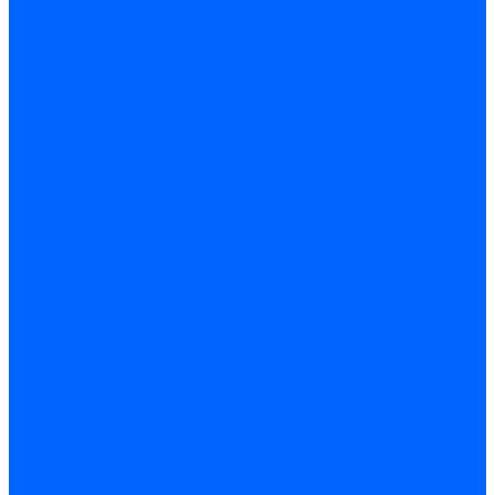
Трубы жаровые Weishaupt
Трубы жаровые Ecoflam
Трубы жаровые FBR
Трубы жаровые Lamborghini
Трубы жаровые Baltur
Жаровые трубы для газовых горелок Baltur
Трубы жаровые CibUnigas
Жаровые трубы Honeywell
Жаровые трубы Kromschroder
Комплектующие жаровых труб
Уравнительные диски
Уравнительные диски Elco
Уравнительные диски Ecoflam
Уравнительные диски Riello
Уравнительные диски FBR
Уравнительные диски Lamborhgini
Завихрители Dreizler
Уравнительные диски Giersch
Диффузоры
Диффузоры Ecoflam
Фланцы
Прокладки фланца
Прокладки фланца Ecoflam
Прокладки фланца FBR
Комплекты удлинения головы сгорания