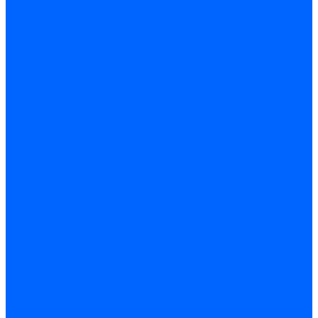
Блоки контроля герметичности Baltur
Блоки контроля герметичности Honeywell
Блоки контроля герметичности Kromschroder
Блоки контроля герметичности Siemens
Жидкотопливные шланги
Жидкотопливные шланги Ecoflam
Жидкотопливные шланги FBR
Жидкотопливные шланги Lamborghini
Жидкотопливные шланги CibUnigas
Шланги жидкотопливные Weishaupt
Газовые подводки
Форсуночные шланги
Жидкотопливные трубки для горелок
Жидкотопливные трубки Weishaupt
Фитинги
Фитинги Ecoflam
Фитинги жидкотопливные Baltur
Манометры
Вакуометры
Термометры
Комплект перехода на сжиженный газ
Датчики температуры и влажности
Датчики влажности и температуры Siemens
Регуляторы давления газа
Регуляторы давления газа Dungs