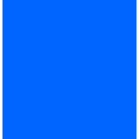
Регуляторы давления газа Baltur
Регуляторы давления газа Honeywell
Регуляторы давления газа Kromschroder
Регуляторы давления газа Siemens
Регуляторы давления газа Weishaupt
Комплектующие регуляторов давления
Запчасти регуляторов давления Dungs
Запасные части регуляторов давления Honeywell
Запчасти регуляторов давления Kromschroder
Компенсатор газовый
Пружины
Ёршики
Корпусные части, прокладки, винты и прочее
Кожухи
Кожухи Ecoflam
Кожухи FBR
Кожухи Lamborghini
Смотровые стекла
Заглушки, Винты
Заглушки, винты Weishaupt
Пластины панелей управления
Прокладки, стопортные кольца, уплотнения
Weishaupt прокладки, стопортные кольца, уплотнения
Панели управления
Трубы жаровые