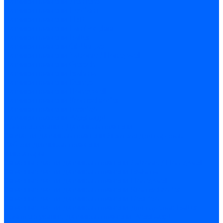
Датчики пламени Siemens
Датчики пламени Ecoflam
Датчики пламени FBR
Датчики пламени Lamborghini
Датчики пламени Baltur
Датчики пламени CibUnigas
Датчики пламени Satronic / Honeywell
Датчики пламени Giersch
Датчики пламени Brahma
Датчики пламени Dungs
Датчики пламени Honeywell
Датчики пламени Kromschroder
Датчики пламени Resideo
Датчики пламени Weishaupt
Комплектующие Датчиков пламени
Запчасти датчиков пламени Siemens для горелок
Кабели дитчиков пламени
Фиксаторы
Запасные части датчиков пламени Satronic / Honeywell
Запасные части датчиков пламени Brahma
Запасные части датчиков пламени Honeywell
Запасные части датчиков пламени Kromschroder
Запасные части датчиков пламени Resideo
Запасные части датчиков пламени для горелок Baltur
Комплектующие датчиков пламени Weishaupt