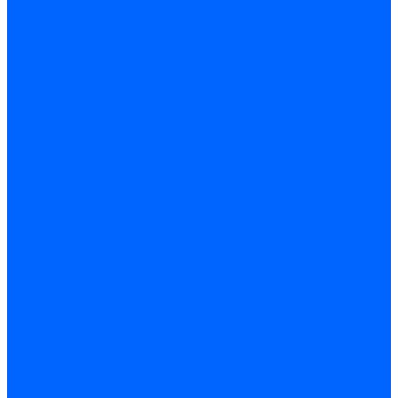
Запчасти для котлов
Автоматы горения для котлов
Горелки для котлов
Горелки для котлов Buderus
Газовые клапаны для котлов
Датчики температуры котла
Датчики температуры BAXI
Датчики температуры Buderus
Электроды для котлов
Электроды для котлов Buderus
Циркуляционные насосы
Вентиляторы для котлов
Вентиляторы для котлов BAXI
Вентиляторы для котлов Buderus
Термостаты
Термостаты комнатные Siemens
Инжекторы для котлов
Панели управления котла
Аноды магниевые
Аноды магниевые BAXI
Аноды магниевые Buderus
Комплекты перехода котла на сжиженный газ
Электромоторы для котла
Теплообменники для котлов
Байпас