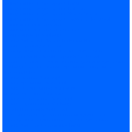
Принадлежности для горелок Baltur
Принадлежности для горелок Delavan
Принадлежности для горелок Kromschroder
Принадлежности для горелок Satronic / Honeywell
Промышленная автоматика
Промышленная автоматика Siemens
Прочие запчасти Weishaupt
Горелки для котлов дизельные и газовые
Газовые горелки для котлов
Одноступенчатые газовые горелки для котлов
Двухступенчатые газовые горелки для котлов
Газовые горелки с механической модуляцией для котлов
Weishaupt горелки: газовые, дизельные, мазутные и
двухтопливные
Горелки газовые Weishaupt
Горелки дизельные Weishaupt
Горелки газодизельные Weishaupt
Горелки мазутные Weishaupt
Горелки газомазутные Weishaupt
Горелки керосиновые Weishaupt
Дизельные горелки для котлов
Двухступенчатые дизельные горелки для котлов
Одноступенчатые дизельные горелки для котлов
Горелки для котлов отопления Baltur
Горелки для котлов отопления Kromschroder