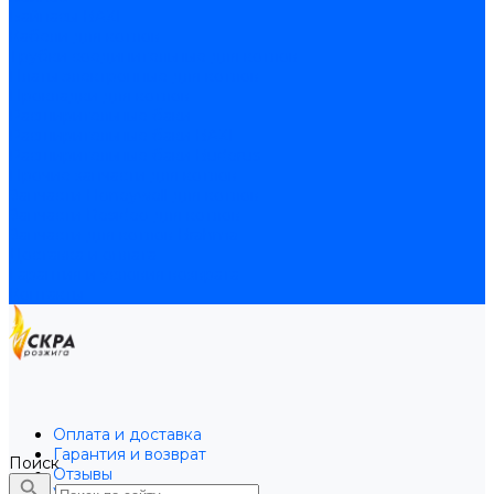
Байпасы BAXI
Кабели для котлов
Трубки соединительные для котлов
Платы электронные для котлов
Прокладки для котлов
Расширительные баки
Расширительные баки BAXI
Расширительные баки Buderus
Прочие запчасти для котлов
Запчасти Honeywell для котлов
Запчасти Resideo для котлов
Запчасти для котлов Brahma
Доставка и оплата
Гарантия и условия возврата
Контакты
Оплата и доставка
Гарантия и возврат
Поиск
Отзывы