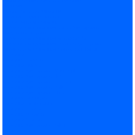
Комплектующие для реле давления
Ниппели
Кабели для реле давления
Фитинги соединительные
Держатели реле давления
Запчасти реле давления Dungs для горелок
Импульсные трубки
Запчасти реле давления Kromschroder
Запчасти реле давления Siemens для горелок
Запчасти реле давления для горелок Baltur
Форсунки
Форсунки Danfoss
Форсунки Fluidics
Форсунки для горелок Weishaupt
Форсунки для горелок Elco
Форсунки для горелок Ecoflam
Форсунки для горелок Riello
Форсунки для горелок F.B.R.
Форсунки CibUnigas
Форсунки Lamborghini
Форсунки Delavan
Форсунки Monarch
Форсунки Steinen
Форсунки для горелок Baltur
Датчики пламени