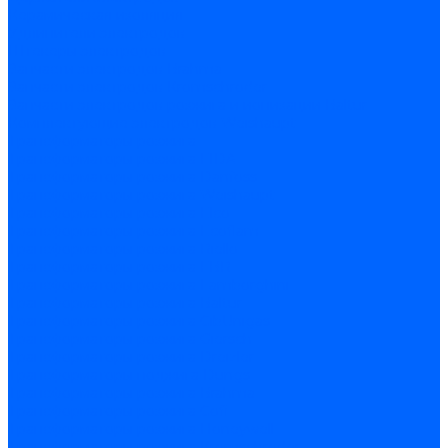
Керамическая изоляция
Удлинители электродов
Штекеры электродов
Запчасти электродов Brahma
Запчасти электродов Kromschroder
Запчасти электродов розжига и ионизации Baltur
Комплектующие электродов Weishaupt
Трансформаторы розжига
Трансформаторы розжига FIDA
Трансформаторы розжига Danfoss
Трансформаторы розжига Weishaupt
Трансформаторы розжига Elco
Трансформаторы розжига Ecoflam
Трансформаторы розжига Riello
Трансформаторы розжига FBR
Трансформаторы розжига Lamborghini
Трансформаторы розжига Baltur
Трансформаторы розжига CibUnigas
Трансформаторы розжига Giersch
Трансформаторы розжига Dreizler
Трансформаторы поджига Dungs
Трансформаторы розжига Brahma
Трансформаторы розжига Cofi
Трансформаторы розжига Honeywell
Трансформаторы розжига Kromschroder