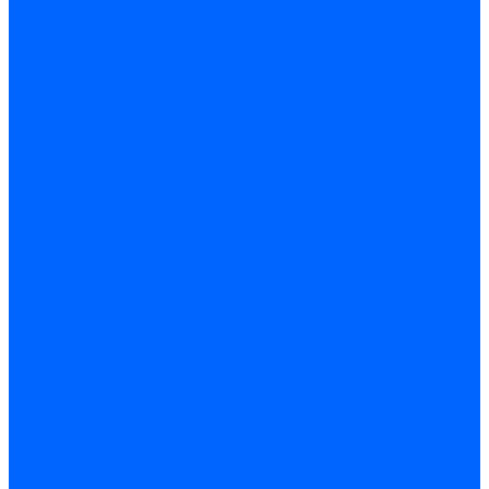
Газовые клапаны Elco
Газовые клапаны для Ecoflam
Газовые клапаны Riello
Газовые клапаны для FBR
Газовые клапаны для Lamborghini
Газовые мультиблоки Baltur
Газовые рампы Baltur
Газовые клапаны для CibUnigas
Газовые клапаны Dreizler
Газовые клапаны для Giersch
Комплектующие газовых клапанов
Фланцы для газовых клапанов
Фланцы газовых клапанов Ecoflam
Фланцы газовых клапанов FBR
Колено газовое для горелки
Запчасти газовых клапанов Dungs для горелок
Запасные части газовых клапанов Brahma
Запасные части газовых клапанов Honeywell
Запасные части газовых клапанов Kromschroder
Запчасти газовых клапанов Siemens для горелок
Запчасти газовых клапанов для горелок Baltur
Комплектующие газовых клапанов Weishaupt
Электромагнитные Топливные клапаны
Жидкотопливные э/м клапаны Brahma