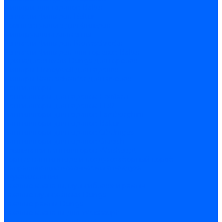
Фильтры для горелок Baltur
Запчасти фильтров Baltur
Комплектующие для фильров
Фильтрующие элементы
Запчасти фильтров Kromschroder
Запчасти фильтров для горелок Baltur
Принадлежности Dungs для горелок
Фильтры Honeywell для горелок
Фильтры Kromschroder для горелок
Вентиляторы
Вентиляторы для горелок Ecoflam
Вентиляторы для горелок FBR
Вентиляторы для горелок Lamborghini
Вентиляторы для горелок Baltur
Вентиляторы для горелок CibUnigas
Вентиляторы для горелок Giersch
Крыльчатки вентиляторов Weishaupt
Корпус вентилятора и воздухозаборный короб
Направляющие всасываемого воздуха
Звукоизоляции
Газовые клапаны, мультиблоки и рампы
Газовые мультиблоки Dungs
Газовые рампы Dungs
Газовые клапаны для Weishaupt
Рампы газовые Weishaupt