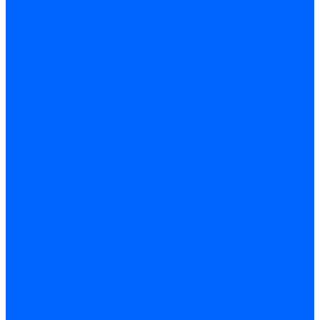
Кабели электродов Honeywell
Кабели электродов Kromschroder
Комплектующие кабелей
Запчасти кабелей розжига и ионизации Baltur
Комплектующие кабелей поджига и ионизации Weishaupt
Сервоприводы
Сервоприводы Siemens
Сервоприводы Weishaupt
Сервоприводы Elco
Сервоприводы Ecoflam
Сервоприводы Riello
Сервоприводы FBR
Сервоприводы Lamborghini
Сервоприводы Baltur
Сервоприводы CibUnigas
Сервоприводы Honeywell
Сервоприводы Dreizler
Сервоприводы Giersch
Сервоприводы Dungs
Сервоприводы Kromschroder
Сервоприводы Satronic / Honeywell
Комплектующие для сервоприводов
Вал воздушной заслонки
Пластина эластичная
Пружины сервоприводов