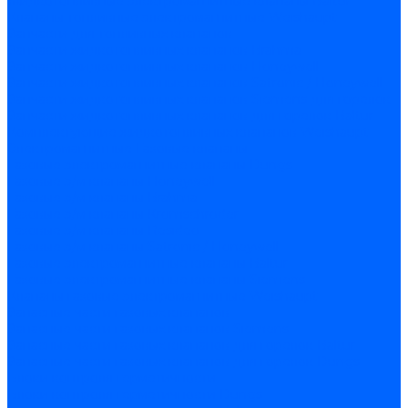
Жидкотопливные электромагнитные клапаны Baltur
Клапаны топливные электромагнитные Weishaupt
Запчасти для топливных клапанов
Запчасти жидкотопливных клапанов Brahma
Запчасти жидкотопливных клапанов Honeywell
Запчасти жидкотопливных клапанов Satronic / Honeywell
Запчасти жидкотопливных клапанов Siemens для горелок
Запчасти жидкотопливных клапанов для горелок Baltur
Комплектующие жидкотопливных клапанов Weishaupt
Электромагнитные Газовые клапаны
Газовые электромагнитные клапаны Dungs
Газовые э/м клапаны Honeywell
Газовые э/м клапаны Brahma
Газовые э/м клапаны Kromschroder
Газовые э/м клапаны Resideo
Газовые э/м клапаны Satronic / Honeywell
Газовые электромагнитные клапаны Baltur
Газовые электромагнитные клапаны Siemens
Клапаны газовые электромагнитные Weishaupt
Запасные части газовых клапанов
Запасные части газовых клапанов Siemens
Запасные части газовых клапанов для горелок Baltur
Запасные части газовых клапанов для горелок Dungs
Блоки контроля герметичности
Блоки контроля герметичности Dungs