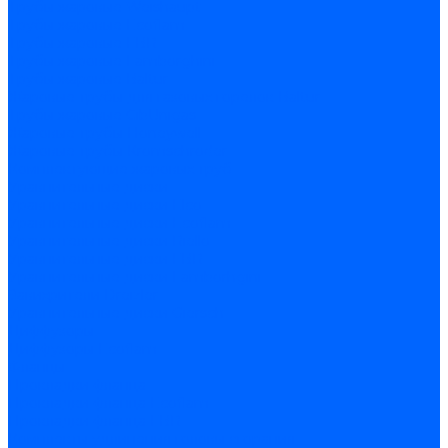
Трубы жаровые Weishaupt
Трубы жаровые Ecoflam
Трубы жаровые FBR
Трубы жаровые Lamborghini
Трубы жаровые Baltur
Жаровые трубы для газовых горелок Baltur
Трубы жаровые CibUnigas
Жаровые трубы Honeywell
Жаровые трубы Kromschroder
Комплектующие жаровых труб
Уравнительные диски
Уравнительные диски Elco
Уравнительные диски Ecoflam
Уравнительные диски Riello
Уравнительные диски FBR
Уравнительные диски Lamborhgini
Завихрители Dreizler
Уравнительные диски Giersch
Диффузоры
Диффузоры Ecoflam
Фланцы
Прокладки фланца
Прокладки фланца Ecoflam
Прокладки фланца FBR
Комплекты удлинения головы сгорания