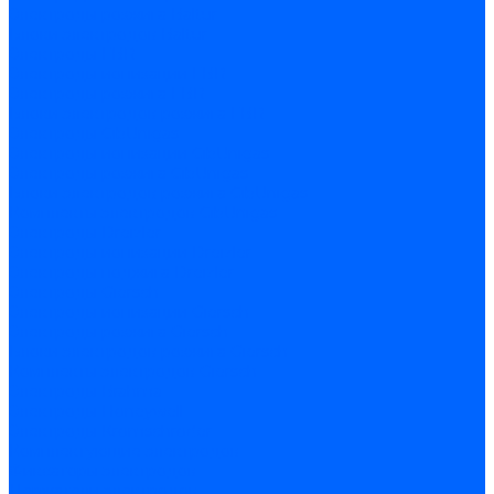
Электроды розжига Baltur
Блоки электродов Baltur
Электроды FBR
Электроды ионизации FBR
Электроды розжига FBR
Блоки электродов розжига FBR
Электроды CibUnigas
Электроды ионизации CibUnigas
Электроды розжига CibUnigas
Блоки электродов розжига CibUnigas
Комплекты электродов CibUnigas
Электроды Dreizler
Электроды ионизации Dreizler
Электроды поджига Dreizler
Электроды Giersch
Электроды ионизации Giersch
Электроды розжига Giersch
Блоки электродов розжига Giersch
Комплекты электродов Giersch
Электроды Brahma
Электроды Honeywell
Электроды Kromschroder
Комплектующие электродов
Фиксаторы электродов
Держатели электродов