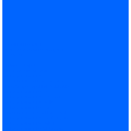
Доставка и оплата
Гарантия и условия возврата
Контакты
...
Каталог товаров
Запчасти для горелок
Блоки управления
Топочные автоматы Siemens
Менеджеры горения Weishaupt
Блоки управления Elco
Блоки управления Ecoflam
Блоки управления Riello
Блоки управления FBR
Топочные автоматы Honeywell
Блоки управления Lamborghini
Блоки управления Baltur
Блоки управления CibUnigas