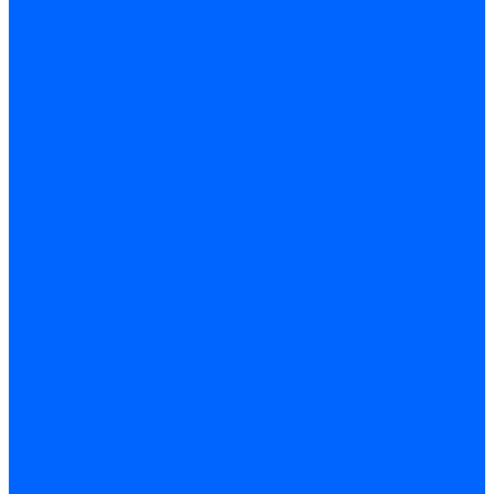
Кабели поджига и ионизации
Кабели поджига и ионизации Weishaupt
Кабели ионизации Weishaupt
Кабели поджига Weishaupt
Комплекты кабелей Weishaupt
Кабели поджига и ионизации Ecoflam
Кабели поджига Ecoflam
Кабели ионизации Ecoflam
Кабели поджига и ионазации FBR
Кабели ионизации FBR
Кабели поджига FBR
Кабели поджига и ионазации Lamborhini
Кабели ионизации Lamborghini
Кабели поджига Lamborghini
Кабели поджига и ионазации Baltur
Кабели ионизации Baltur
Кабели поджига Baltur
Кабели поджига и ионазации CibUnigas
Кабели ионизации CibUnigas
Кабели поджига CibUnigas
Кабели ионизации
Кабели поджига
Кабели в комплекте
Кабели электродов Cofi
Кабели электродов Dungs