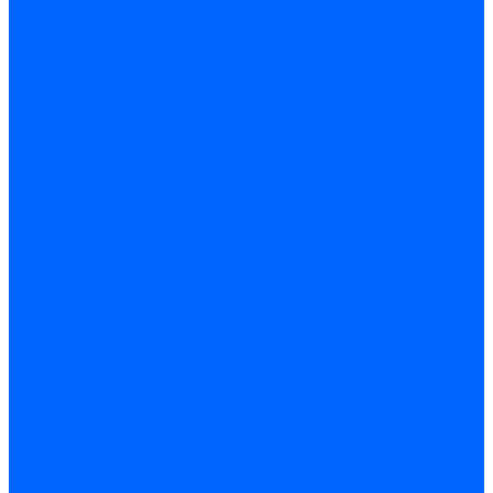
Электродвигатели для горелок Lamborghini
Электродвигатели для горелок Baltur
Электродвигатели для горелок CibUnigas
Электродвигатели для горелок Dreizler
Электродвигатели для горелок Giersch
Комплектующие электродвигателей
Конденсаторы
Конденсаторы электродвигателей Ecoflam
Конденсаторы электродвигателей FBR
Конденсаторы электродвигателей CibUnigas
Конденсаторы электродвигателей Lamborghini
Конденсаторы электродвигателей Baltur
Кабели электродвигателей
Кабели питания электродвигателей FBR
Кабели питания электродвигателей Lamborghini
Кабели питания электродвигателей CibUnigas
Фланцы электродвигателей
Фланцы электродвигателей Ecoflam
Сцепления электродвигателей
Сцепления электродвигателей FBR
Комплектующие электродвигателей Weishaupt
Конденсаторы электродвигателей Weishaupt
Сцепления электродвигателей Weishaupt
Фильры топливные и газовые
Фильтры Dungs для горелок