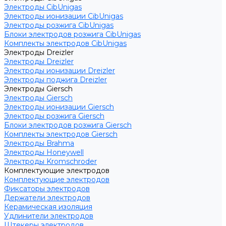
Электроды CibUnigas
Электроды ионизации CibUnigas
Электроды розжига CibUnigas
Блоки электродов розжига CibUnigas
Комплекты электродов CibUnigas
Электроды Dreizler
Электроды Dreizler
Электроды ионизации Dreizler
Электроды поджига Dreizler
Электроды Giersch
Электроды Giersch
Электроды ионизации Giersch
Электроды розжига Giersch
Блоки электродов розжига Giersch
Комплекты электродов Giersch
Электроды Brahma
Электроды Honeywell
Электроды Kromschroder
Комплектующие электродов
Комплектующие электродов
Фиксаторы электродов
Держатели электродов
Керамическая изоляция
Удлинители электродов
Штекеры электродов