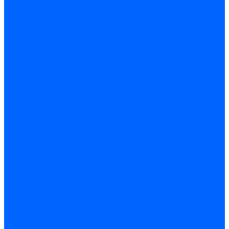
Запчасти насосов для горелок Baltur
Электроды поджига и ионизации
Электроды Weishaupt
Электроды ионизации Weishaupt
Электроды розжига Weishaupt
Электроды Elco
Электроды ионизации Elco
Электроды розжига Elco
Блоки электродов розжига Elco
Комплекты электродов Elco
Электроды Ecoflam
Электроды ионизации Ecoflam
Электроды розжига Ecoflam
Блоки электродов розжага Ecoflam
Комплекты электродов Ecoflam
Электроды Riello
Электроды ионизации Riello
Электроды розжига Riello
Комплекты электродов Riello
Электроды Lamborghini
Электроды ионизации Lamborghini
Электроды розжига Lamborghini
Блоки электродов Lamborghini
Электроды поджига и ионизации Baltur
Электроды ионизации Baltur