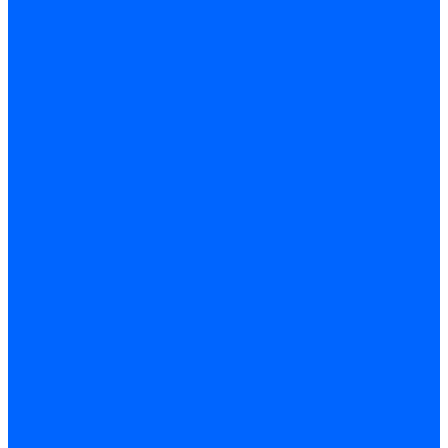
Миниконтакторы FBR
ЖК дисплеи, БУИ для горелок
ЖК дисплеи для горелок Elco
ЖК дисплеи для горелок Ecoflam
ЖК дисплеи для горелок Lamborghini
ЖК дисплеи DUNGS для горелок
Электрокомпоненты Satronic / Honeywell
Электрокомпоненты Baltur
Электрокомпоненты Brahma
Электрокомпоненты Cofi
Электрокомпоненты Dungs
Электрокомпоненты Honeywell
Переключатели потоков Honeywell
Электрокомпоненты Kromschroder
Электрокомпоненты Resideo
Электрокомпоненты Siemens
Электрокомпоненты Weishaupt
Миниконтакторы Weishaupt
ЖК дисплеи, БУИ Weishaupt
Электродвигатели
Электродвигатели для горелок Weishaupt
Электродвигатели для горелок Elco
Электродвигатели для горелок Ecoflam
Электродвигатели для горелок Riello
Электродвигатели для горелок FBR