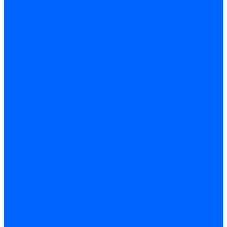
Трансформаторы розжига Satronic / Honeywell
Трансформаторы поджига Siemens
Кабели питания трансформаторов
Запчасти трансформаторов розжига Baltur
Запчасти трансформаторов розжига Brahma
Запчасти трансформаторов розжига Cofi
Запчасти трансформаторов розжига Dungs
Запчасти трансформаторов розжига Honeywell
Запчасти трансформаторов розжига Siemens
Реле давления
Реле давления Weishaupt
Реле давления Dungs
Реле давления Elco
Реле давления Ecoflam
Реле давления Riello
Реле давления FBR
Реле давления Lamborghini
Реле давления Baltur
Реле давления CibUnigas
Реле давления Dreizler
Реле давления Brahma
Реле давления Honeywell
Реле давления Kromschroder
Реле давления Siemens