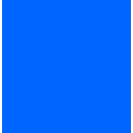
Регуляторы соотношения топливо-воздух
Приводы гидравлические
Регуляторы и сцепления
Шарнирные соединения
Кабели сервопривода
Держатель сервопривода
Шкалы воздушных заслонок
Запасные части сервоприводов и заслонок Siemens для
горелок
Запасные части сервоприводов и заслонок для горелок
Baltur
Запчасти сервоприводов Honeywell
Запчасти сервоприводов Kromschroder
Комплектующие сервоприводов Weishaupt
Заслонки для горелок
Воздушные заслонки Ecoflam
Воздушные заслонки Lamborghini
Заслонки Dungs для горелок
Заслонки Honeywell для горелок
Заслонки Kromschroder для горелок
Заслонки Siemens для горелок
Заслонки воздушные и газовые Weishaupt
Заслонки для горелок Baltur
Электрокомпоненты, ЖК дисплеи, БУИ для горелок
Миниконтакторы для горелок