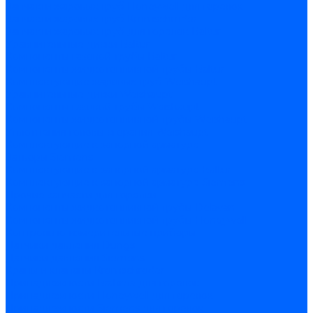
Запчасти жаровых труб Honeywell для горелок
Запчасти жаровых труб Kromschroder
Запчасти жаровых труб для горелок Baltur
Уравнительные диски Baltur
Компоненты газовой трубы Baltur
Компоненты жидкотопливной трубы Baltur
Комплектующие жаровых труб Weishaupt
Уравнительные диски Weishaupt
Компоненты газовой трубы Weishaupt
Компоненты жидкотопливной трубы Weishaupt
Уплотнения головы сгорания Weishaupt
Комплектующие к запорной арматуре
Затворы Siemens
Комплектующие к запорной арматуре Baltur
Комплектующие к запорной арматуре Siemens
Прочие запчасти для горелки
Компоненты жидкотопливной трубы Delavan
Компоненты жидкотопливной трубы Honeywell
Контрольно-измерительные приборы
Датчики давления Dungs
Датчики давления Siemens
Краны и клапаны Kromschroder
Принадлежности Brahma для горелок
Принадлежности Honeywell для горелок
Принадлежности Siemens для горелок