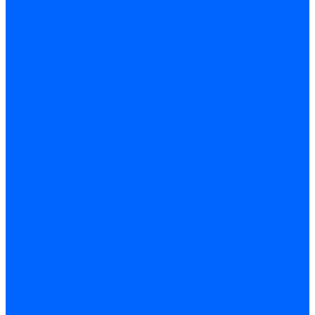
Блоки управления Giersch
Блоки управления Dreizler
Блоки управления Siemens
Блоки управления DUNGS
Топочные автоматы Brahma
Топочные автоматы Kromschroder
Топочные автоматы Resideo
Запчасти топочных автоматов
Запчасти топочных автоматов Baltur
Запчасти топочных автоматов Brahma
Запчасти топочных автоматов Dungs
Запчасти топочных автоматов Honeywell
Запчасти топочных автоматов Kromschroder
Насосы для горелок
Насосы Suntec
Насосы Suntec 21600 Longvic
Насосы Danfoss
Насосы для горелок Weishaupt
Насосы для горелок Elco
Насосы для горелок Riello
Насосы для горелок FBR
Насосы для горелок Lamborghini
Насосы для горелок Baltur
Насосы для горелок CibUnigas
Запчасти для насосов