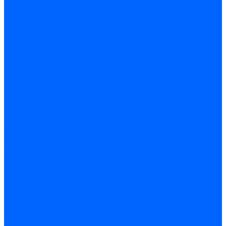
Датчики пламени Siemens
Датчики пламени Ecoflam
Датчики пламени FBR
Датчики пламени Lamborghini
Датчики пламени Baltur
Датчики пламени CibUnigas
Датчики пламени Satronic / Honeywell
Датчики пламени Giersch
Датчики пламени Brahma
Датчики пламени Dungs
Датчики пламени Honeywell
Датчики пламени Kromschroder
Датчики пламени Resideo
Датчики пламени Weishaupt
Комплектующие Датчиков пламени
Запчасти датчиков пламени Siemens для горелок
Кабели дитчиков пламени
Фиксаторы
Запасные части датчиков пламени Satronic / Honeywell
Запасные части датчиков пламени Brahma
Запасные части датчиков пламени Honeywell
Запасные части датчиков пламени Kromschroder
Запасные части датчиков пламени Resideo
Запасные части датчиков пламени для горелок Baltur
Комплектующие датчиков пламени Weishaupt