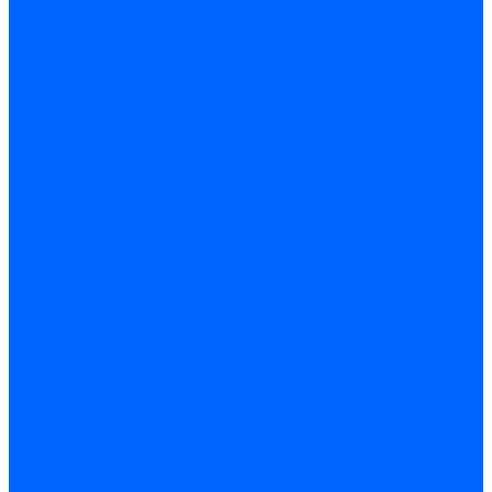
Доставка и оплата
Гарантия и условия возврата
Контакты
...
Каталог товаров
Запчасти для горелок
Блоки управления
Топочные автоматы Siemens
Менеджеры горения Weishaupt
Блоки управления Elco
Блоки управления Ecoflam
Блоки управления Riello
Блоки управления FBR
Топочные автоматы Honeywell
Блоки управления Lamborghini
Блоки управления Baltur
Блоки управления CibUnigas