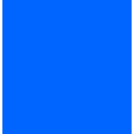
Кабели электродов Honeywell
Кабели электродов Kromschroder
Комплектующие кабелей
Запчасти кабелей розжига и ионизации Baltur
Комплектующие кабелей поджига и ионизации Weishaupt
Сервоприводы
Сервоприводы Siemens
Сервоприводы Weishaupt
Сервоприводы Elco
Сервоприводы Ecoflam
Сервоприводы Riello
Сервоприводы FBR
Сервоприводы Lamborghini
Сервоприводы Baltur
Сервоприводы CibUnigas
Сервоприводы Honeywell
Сервоприводы Dreizler
Сервоприводы Giersch
Сервоприводы Dungs
Сервоприводы Kromschroder
Сервоприводы Satronic / Honeywell
Комплектующие для сервоприводов
Вал воздушной заслонки
Пластина эластичная
Пружины сервоприводов