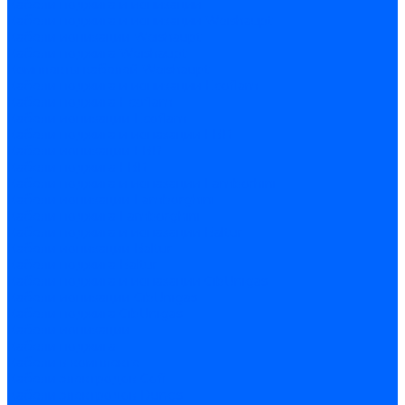
Кабели поджига и ионизации
Кабели поджига и ионизации Weishaupt
Кабели ионизации Weishaupt
Кабели поджига Weishaupt
Комплекты кабелей Weishaupt
Кабели поджига и ионизации Ecoflam
Кабели поджига Ecoflam
Кабели ионизации Ecoflam
Кабели поджига и ионазации FBR
Кабели ионизации FBR
Кабели поджига FBR
Кабели поджига и ионазации Lamborhini
Кабели ионизации Lamborghini
Кабели поджига Lamborghini
Кабели поджига и ионазации Baltur
Кабели ионизации Baltur
Кабели поджига Baltur
Кабели поджига и ионазации CibUnigas
Кабели ионизации CibUnigas
Кабели поджига CibUnigas
Кабели ионизации
Кабели поджига
Кабели в комплекте
Кабели электродов Cofi
Кабели электродов Dungs