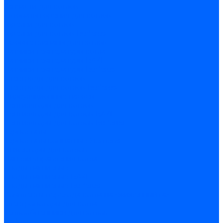
Запчасти для котлов
Автоматы горения для котлов
Горелки для котлов
Горелки для котлов Buderus
Газовые клапаны для котлов
Датчики температуры котла
Датчики температуры BAXI
Датчики температуры Buderus
Электроды для котлов
Электроды для котлов Buderus
Циркуляционные насосы
Вентиляторы для котлов
Вентиляторы для котлов BAXI
Вентиляторы для котлов Buderus
Термостаты
Термостаты комнатные Siemens
Инжекторы для котлов
Панели управления котла
Аноды магниевые
Аноды магниевые BAXI
Аноды магниевые Buderus
Комплекты перехода котла на сжиженный газ
Электромоторы для котла
Теплообменники для котлов
Байпас