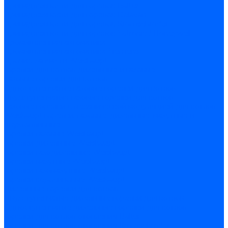
Принадлежности для горелок Baltur
Принадлежности для горелок Delavan
Принадлежности для горелок Kromschroder
Принадлежности для горелок Satronic / Honeywell
Промышленная автоматика
Промышленная автоматика Siemens
Прочие запчасти Weishaupt
Горелки для котлов дизельные и газовые
Газовые горелки для котлов
Одноступенчатые газовые горелки для котлов
Двухступенчатые газовые горелки для котлов
Газовые горелки с механической модуляцией для котлов
Weishaupt горелки: газовые, дизельные, мазутные и
двухтопливные
Горелки газовые Weishaupt
Горелки дизельные Weishaupt
Горелки газодизельные Weishaupt
Горелки мазутные Weishaupt
Горелки газомазутные Weishaupt
Горелки керосиновые Weishaupt
Дизельные горелки для котлов
Двухступенчатые дизельные горелки для котлов
Одноступенчатые дизельные горелки для котлов
Горелки для котлов отопления Baltur
Горелки для котлов отопления Kromschroder