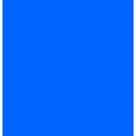
Жидкотопливные электромагнитные клапаны Baltur
Клапаны топливные электромагнитные Weishaupt
Запчасти для топливных клапанов
Запчасти жидкотопливных клапанов Brahma
Запчасти жидкотопливных клапанов Honeywell
Запчасти жидкотопливных клапанов Satronic / Honeywell
Запчасти жидкотопливных клапанов Siemens для горелок
Запчасти жидкотопливных клапанов для горелок Baltur
Комплектующие жидкотопливных клапанов Weishaupt
Электромагнитные Газовые клапаны
Газовые электромагнитные клапаны Dungs
Газовые э/м клапаны Honeywell
Газовые э/м клапаны Brahma
Газовые э/м клапаны Kromschroder
Газовые э/м клапаны Resideo
Газовые э/м клапаны Satronic / Honeywell
Газовые электромагнитные клапаны Baltur
Газовые электромагнитные клапаны Siemens
Клапаны газовые электромагнитные Weishaupt
Запасные части газовых клапанов
Запасные части газовых клапанов Siemens
Запасные части газовых клапанов для горелок Baltur
Запасные части газовых клапанов для горелок Dungs
Блоки контроля герметичности
Блоки контроля герметичности Dungs