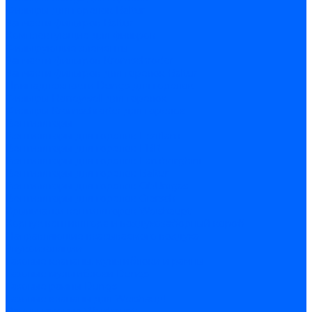
Фильтры для горелок Baltur
Запчасти фильтров Baltur
Комплектующие для фильров
Фильтрующие элементы
Запчасти фильтров Kromschroder
Запчасти фильтров для горелок Baltur
Принадлежности Dungs для горелок
Фильтры Honeywell для горелок
Фильтры Kromschroder для горелок
Вентиляторы
Вентиляторы для горелок Ecoflam
Вентиляторы для горелок FBR
Вентиляторы для горелок Lamborghini
Вентиляторы для горелок Baltur
Вентиляторы для горелок CibUnigas
Вентиляторы для горелок Giersch
Крыльчатки вентиляторов Weishaupt
Корпус вентилятора и воздухозаборный короб
Направляющие всасываемого воздуха
Звукоизоляции
Газовые клапаны, мультиблоки и рампы
Газовые мультиблоки Dungs
Газовые рампы Dungs
Газовые клапаны для Weishaupt
Рампы газовые Weishaupt