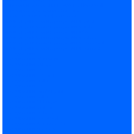
Трансформаторы розжига Satronic / Honeywell
Трансформаторы поджига Siemens
Кабели питания трансформаторов
Запчасти трансформаторов розжига Baltur
Запчасти трансформаторов розжига Brahma
Запчасти трансформаторов розжига Cofi
Запчасти трансформаторов розжига Dungs
Запчасти трансформаторов розжига Honeywell
Запчасти трансформаторов розжига Siemens
Реле давления
Реле давления Weishaupt
Реле давления Dungs
Реле давления Elco
Реле давления Ecoflam
Реле давления Riello
Реле давления FBR
Реле давления Lamborghini
Реле давления Baltur
Реле давления CibUnigas
Реле давления Dreizler
Реле давления Brahma
Реле давления Honeywell
Реле давления Kromschroder
Реле давления Siemens