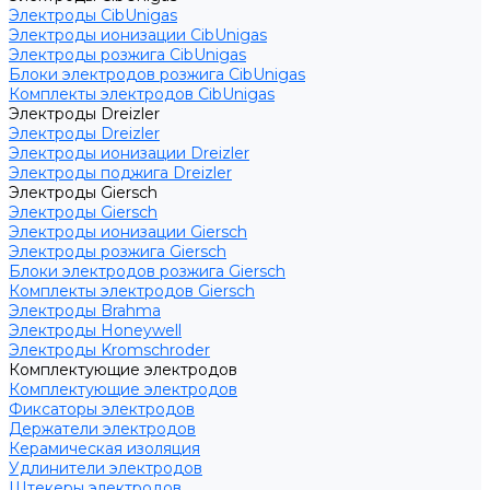
Электроды CibUnigas
Электроды ионизации CibUnigas
Электроды розжига CibUnigas
Блоки электродов розжига CibUnigas
Комплекты электродов CibUnigas
Электроды Dreizler
Электроды Dreizler
Электроды ионизации Dreizler
Электроды поджига Dreizler
Электроды Giersch
Электроды Giersch
Электроды ионизации Giersch
Электроды розжига Giersch
Блоки электродов розжига Giersch
Комплекты электродов Giersch
Электроды Brahma
Электроды Honeywell
Электроды Kromschroder
Комплектующие электродов
Комплектующие электродов
Фиксаторы электродов
Держатели электродов
Керамическая изоляция
Удлинители электродов
Штекеры электродов