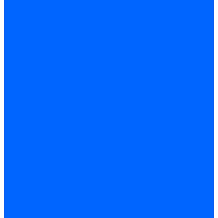
Регуляторы соотношения топливо-воздух
Приводы гидравлические
Регуляторы и сцепления
Шарнирные соединения
Кабели сервопривода
Держатель сервопривода
Шкалы воздушных заслонок
Запасные части сервоприводов и заслонок Siemens для
горелок
Запасные части сервоприводов и заслонок для горелок
Baltur
Запчасти сервоприводов Honeywell
Запчасти сервоприводов Kromschroder
Комплектующие сервоприводов Weishaupt
Заслонки для горелок
Воздушные заслонки Ecoflam
Воздушные заслонки Lamborghini
Заслонки Dungs для горелок
Заслонки Honeywell для горелок
Заслонки Kromschroder для горелок
Заслонки Siemens для горелок
Заслонки воздушные и газовые Weishaupt
Заслонки для горелок Baltur
Электрокомпоненты, ЖК дисплеи, БУИ для горелок
Миниконтакторы для горелок