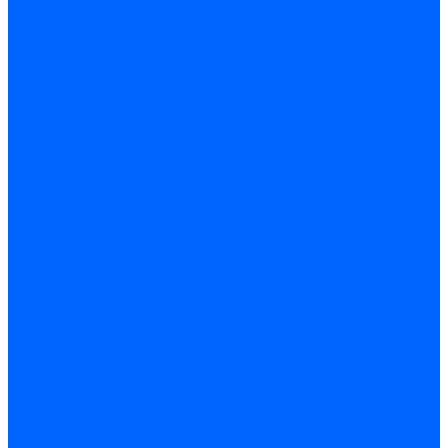
Запчасти насосов для горелок Baltur
Электроды поджига и ионизации
Электроды Weishaupt
Электроды ионизации Weishaupt
Электроды розжига Weishaupt
Электроды Elco
Электроды ионизации Elco
Электроды розжига Elco
Блоки электродов розжига Elco
Комплекты электродов Elco
Электроды Ecoflam
Электроды ионизации Ecoflam
Электроды розжига Ecoflam
Блоки электродов розжага Ecoflam
Комплекты электродов Ecoflam
Электроды Riello
Электроды ионизации Riello
Электроды розжига Riello
Комплекты электродов Riello
Электроды Lamborghini
Электроды ионизации Lamborghini
Электроды розжига Lamborghini
Блоки электродов Lamborghini
Электроды поджига и ионизации Baltur
Электроды ионизации Baltur