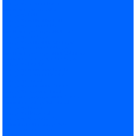
Электроды розжига Baltur
Блоки электродов Baltur
Электроды FBR
Электроды ионизации FBR
Электроды розжига FBR
Блоки электродов розжига FBR
Электроды CibUnigas
Электроды ионизации CibUnigas
Электроды розжига CibUnigas
Блоки электродов розжига CibUnigas
Комплекты электродов CibUnigas
Электроды Dreizler
Электроды ионизации Dreizler
Электроды поджига Dreizler
Электроды Giersch
Электроды ионизации Giersch
Электроды розжига Giersch
Блоки электродов розжига Giersch
Комплекты электродов Giersch
Электроды Brahma
Электроды Honeywell
Электроды Kromschroder
Комплектующие электродов
Фиксаторы электродов
Держатели электродов