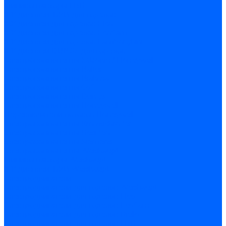
Миниконтакторы FBR
ЖК дисплеи, БУИ для горелок
ЖК дисплеи для горелок Elco
ЖК дисплеи для горелок Ecoflam
ЖК дисплеи для горелок Lamborghini
ЖК дисплеи DUNGS для горелок
Электрокомпоненты Satronic / Honeywell
Электрокомпоненты Baltur
Электрокомпоненты Brahma
Электрокомпоненты Cofi
Электрокомпоненты Dungs
Электрокомпоненты Honeywell
Переключатели потоков Honeywell
Электрокомпоненты Kromschroder
Электрокомпоненты Resideo
Электрокомпоненты Siemens
Электрокомпоненты Weishaupt
Миниконтакторы Weishaupt
ЖК дисплеи, БУИ Weishaupt
Электродвигатели
Электродвигатели для горелок Weishaupt
Электродвигатели для горелок Elco
Электродвигатели для горелок Ecoflam
Электродвигатели для горелок Riello
Электродвигатели для горелок FBR