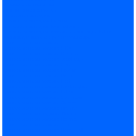
Керамическая изоляция
Удлинители электродов
Штекеры электродов
Запчасти электродов Brahma
Запчасти электродов Kromschroder
Запчасти электродов розжига и ионизации Baltur
Комплектующие электродов Weishaupt
Трансформаторы розжига
Трансформаторы розжига FIDA
Трансформаторы розжига Danfoss
Трансформаторы розжига Weishaupt
Трансформаторы розжига Elco
Трансформаторы розжига Ecoflam
Трансформаторы розжига Riello
Трансформаторы розжига FBR
Трансформаторы розжига Lamborghini
Трансформаторы розжига Baltur
Трансформаторы розжига CibUnigas
Трансформаторы розжига Giersch
Трансформаторы розжига Dreizler
Трансформаторы поджига Dungs
Трансформаторы розжига Brahma
Трансформаторы розжига Cofi
Трансформаторы розжига Honeywell
Трансформаторы розжига Kromschroder