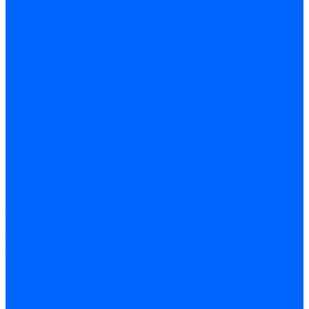
Газовые клапаны Elco
Газовые клапаны для Ecoflam
Газовые клапаны Riello
Газовые клапаны для FBR
Газовые клапаны для Lamborghini
Газовые мультиблоки Baltur
Газовые рампы Baltur
Газовые клапаны для CibUnigas
Газовые клапаны Dreizler
Газовые клапаны для Giersch
Комплектующие газовых клапанов
Фланцы для газовых клапанов
Фланцы газовых клапанов Ecoflam
Фланцы газовых клапанов FBR
Колено газовое для горелки
Запчасти газовых клапанов Dungs для горелок
Запасные части газовых клапанов Brahma
Запасные части газовых клапанов Honeywell
Запасные части газовых клапанов Kromschroder
Запчасти газовых клапанов Siemens для горелок
Запчасти газовых клапанов для горелок Baltur
Комплектующие газовых клапанов Weishaupt
Электромагнитные Топливные клапаны
Жидкотопливные э/м клапаны Brahma