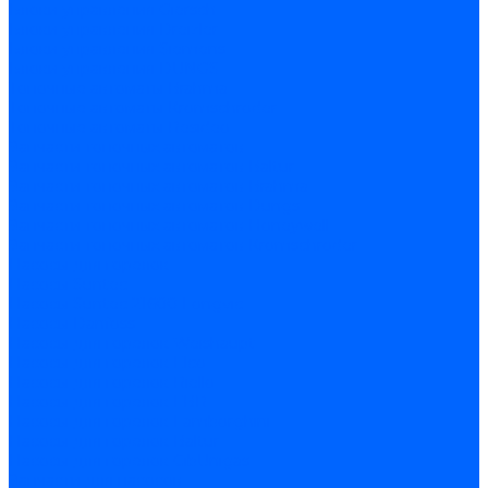
Блоки управления Giersch
Блоки управления Dreizler
Блоки управления Siemens
Блоки управления DUNGS
Топочные автоматы Brahma
Топочные автоматы Kromschroder
Топочные автоматы Resideo
Запчасти топочных автоматов
Запчасти топочных автоматов Baltur
Запчасти топочных автоматов Brahma
Запчасти топочных автоматов Dungs
Запчасти топочных автоматов Honeywell
Запчасти топочных автоматов Kromschroder
Насосы для горелок
Насосы Suntec
Насосы Suntec 21600 Longvic
Насосы Danfoss
Насосы для горелок Weishaupt
Насосы для горелок Elco
Насосы для горелок Riello
Насосы для горелок FBR
Насосы для горелок Lamborghini
Насосы для горелок Baltur
Насосы для горелок CibUnigas
Запчасти для насосов