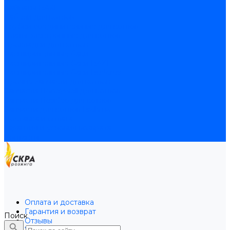
Байпасы BAXI
Кабели для котлов
Трубки соединительные для котлов
Платы электронные для котлов
Прокладки для котлов
Расширительные баки
Расширительные баки BAXI
Расширительные баки Buderus
Прочие запчасти для котлов
Запчасти Honeywell для котлов
Запчасти Resideo для котлов
Запчасти для котлов Brahma
Доставка и оплата
Гарантия и условия возврата
Контакты
Оплата и доставка
Гарантия и возврат
Поиск
Отзывы