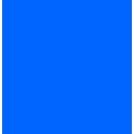
Комплектующие для реле давления
Ниппели
Кабели для реле давления
Фитинги соединительные
Держатели реле давления
Запчасти реле давления Dungs для горелок
Импульсные трубки
Запчасти реле давления Kromschroder
Запчасти реле давления Siemens для горелок
Запчасти реле давления для горелок Baltur
Форсунки
Форсунки Danfoss
Форсунки Fluidics
Форсунки для горелок Weishaupt
Форсунки для горелок Elco
Форсунки для горелок Ecoflam
Форсунки для горелок Riello
Форсунки для горелок F.B.R.
Форсунки CibUnigas
Форсунки Lamborghini
Форсунки Delavan
Форсунки Monarch
Форсунки Steinen
Форсунки для горелок Baltur
Датчики пламени