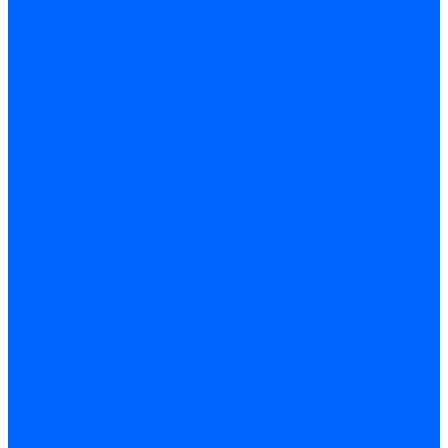
Запчасти жаровых труб Honeywell для горелок
Запчасти жаровых труб Kromschroder
Запчасти жаровых труб для горелок Baltur
Уравнительные диски Baltur
Компоненты газовой трубы Baltur
Компоненты жидкотопливной трубы Baltur
Комплектующие жаровых труб Weishaupt
Уравнительные диски Weishaupt
Компоненты газовой трубы Weishaupt
Компоненты жидкотопливной трубы Weishaupt
Уплотнения головы сгорания Weishaupt
Комплектующие к запорной арматуре
Затворы Siemens
Комплектующие к запорной арматуре Baltur
Комплектующие к запорной арматуре Siemens
Прочие запчасти для горелки
Компоненты жидкотопливной трубы Delavan
Компоненты жидкотопливной трубы Honeywell
Контрольно-измерительные приборы
Датчики давления Dungs
Датчики давления Siemens
Краны и клапаны Kromschroder
Принадлежности Brahma для горелок
Принадлежности Honeywell для горелок
Принадлежности Siemens для горелок