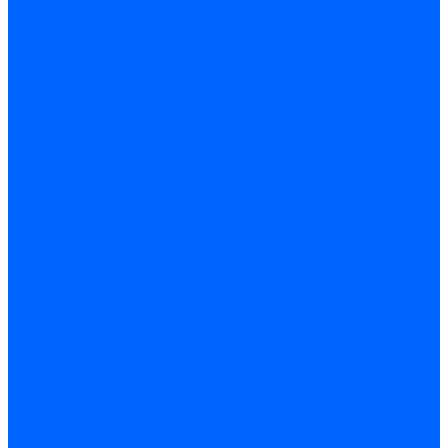
Блоки контроля герметичности Baltur
Блоки контроля герметичности Honeywell
Блоки контроля герметичности Kromschroder
Блоки контроля герметичности Siemens
Жидкотопливные шланги
Жидкотопливные шланги Ecoflam
Жидкотопливные шланги FBR
Жидкотопливные шланги Lamborghini
Жидкотопливные шланги CibUnigas
Шланги жидкотопливные Weishaupt
Газовые подводки
Форсуночные шланги
Жидкотопливные трубки для горелок
Жидкотопливные трубки Weishaupt
Фитинги
Фитинги Ecoflam
Фитинги жидкотопливные Baltur
Манометры
Вакуометры
Термометры
Комплект перехода на сжиженный газ
Датчики температуры и влажности
Датчики влажности и температуры Siemens
Регуляторы давления газа
Регуляторы давления газа Dungs