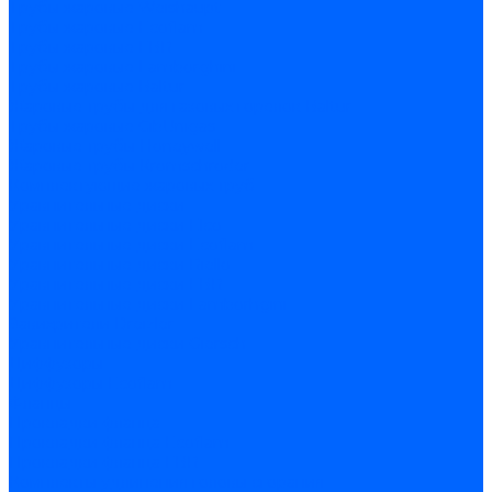
Трубы жаровые Weishaupt
Трубы жаровые Ecoflam
Трубы жаровые FBR
Трубы жаровые Lamborghini
Трубы жаровые Baltur
Жаровые трубы для газовых горелок Baltur
Трубы жаровые CibUnigas
Жаровые трубы Honeywell
Жаровые трубы Kromschroder
Комплектующие жаровых труб
Уравнительные диски
Уравнительные диски Elco
Уравнительные диски Ecoflam
Уравнительные диски Riello
Уравнительные диски FBR
Уравнительные диски Lamborhgini
Завихрители Dreizler
Уравнительные диски Giersch
Диффузоры
Диффузоры Ecoflam
Фланцы
Прокладки фланца
Прокладки фланца Ecoflam
Прокладки фланца FBR
Комплекты удлинения головы сгорания