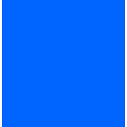
Регуляторы давления газа Baltur
Регуляторы давления газа Honeywell
Регуляторы давления газа Kromschroder
Регуляторы давления газа Siemens
Регуляторы давления газа Weishaupt
Комплектующие регуляторов давления
Запчасти регуляторов давления Dungs
Запасные части регуляторов давления Honeywell
Запчасти регуляторов давления Kromschroder
Компенсатор газовый
Пружины
Ёршики
Корпусные части, прокладки, винты и прочее
Кожухи
Кожухи Ecoflam
Кожухи FBR
Кожухи Lamborghini
Смотровые стекла
Заглушки, Винты
Заглушки, винты Weishaupt
Пластины панелей управления
Прокладки, стопортные кольца, уплотнения
Weishaupt прокладки, стопортные кольца, уплотнения
Панели управления
Трубы жаровые