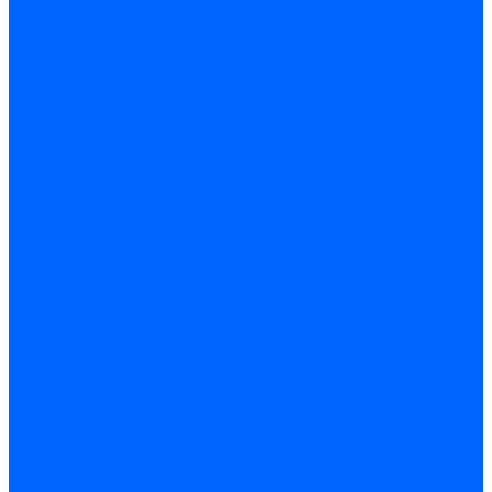
Электродвигатели для горелок Lamborghini
Электродвигатели для горелок Baltur
Электродвигатели для горелок CibUnigas
Электродвигатели для горелок Dreizler
Электродвигатели для горелок Giersch
Комплектующие электродвигателей
Конденсаторы
Конденсаторы электродвигателей Ecoflam
Конденсаторы электродвигателей FBR
Конденсаторы электродвигателей CibUnigas
Конденсаторы электродвигателей Lamborghini
Конденсаторы электродвигателей Baltur
Кабели электродвигателей
Кабели питания электродвигателей FBR
Кабели питания электродвигателей Lamborghini
Кабели питания электродвигателей CibUnigas
Фланцы электродвигателей
Фланцы электродвигателей Ecoflam
Сцепления электродвигателей
Сцепления электродвигателей FBR
Комплектующие электродвигателей Weishaupt
Конденсаторы электродвигателей Weishaupt
Сцепления электродвигателей Weishaupt
Фильры топливные и газовые
Фильтры Dungs для горелок