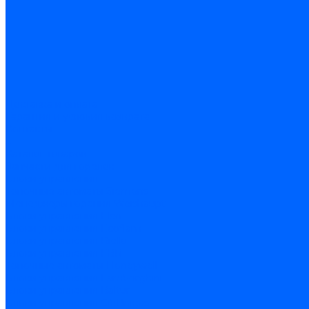
Доставка и оплата
Гарантия и условия возврата
Контакты
...
Каталог товаров
Запчасти для горелок
Блоки управления
Топочные автоматы Siemens
Менеджеры горения Weishaupt
Блоки управления Elco
Блоки управления Ecoflam
Блоки управления Riello
Блоки управления FBR
Топочные автоматы Honeywell
Блоки управления Lamborghini
Блоки управления Baltur
Блоки управления CibUnigas