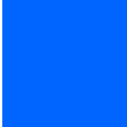
Запчасти насосов для горелок Baltur
Электроды поджига и ионизации
Электроды Weishaupt
Электроды ионизации Weishaupt
Электроды розжига Weishaupt
Электроды Elco
Электроды ионизации Elco
Электроды розжига Elco
Блоки электродов розжига Elco
Комплекты электродов Elco
Электроды Ecoflam
Электроды ионизации Ecoflam
Электроды розжига Ecoflam
Блоки электродов розжага Ecoflam
Комплекты электродов Ecoflam
Электроды Riello
Электроды ионизации Riello
Электроды розжига Riello
Комплекты электродов Riello
Электроды Lamborghini
Электроды ионизации Lamborghini
Электроды розжига Lamborghini
Блоки электродов Lamborghini
Электроды поджига и ионизации Baltur
Электроды ионизации Baltur