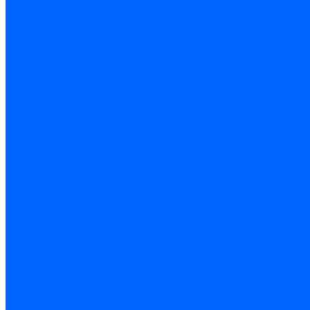
Блоки управления Giersch
Блоки управления Dreizler
Блоки управления Siemens
Блоки управления DUNGS
Топочные автоматы Brahma
Топочные автоматы Kromschroder
Топочные автоматы Resideo
Запчасти топочных автоматов
Запчасти топочных автоматов Baltur
Запчасти топочных автоматов Brahma
Запчасти топочных автоматов Dungs
Запчасти топочных автоматов Honeywell
Запчасти топочных автоматов Kromschroder
Насосы для горелок
Насосы Suntec
Насосы Suntec 21600 Longvic
Насосы Danfoss
Насосы для горелок Weishaupt
Насосы для горелок Elco
Насосы для горелок Riello
Насосы для горелок FBR
Насосы для горелок Lamborghini
Насосы для горелок Baltur
Насосы для горелок CibUnigas
Запчасти для насосов