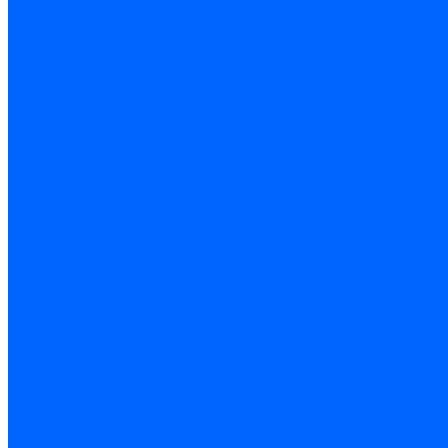
Керамическая изоляция
Удлинители электродов
Штекеры электродов
Запчасти электродов Brahma
Запчасти электродов Kromschroder
Запчасти электродов розжига и ионизации Baltur
Комплектующие электродов Weishaupt
Трансформаторы розжига
Трансформаторы розжига FIDA
Трансформаторы розжига Danfoss
Трансформаторы розжига Weishaupt
Трансформаторы розжига Elco
Трансформаторы розжига Ecoflam
Трансформаторы розжига Riello
Трансформаторы розжига FBR
Трансформаторы розжига Lamborghini
Трансформаторы розжига Baltur
Трансформаторы розжига CibUnigas
Трансформаторы розжига Giersch
Трансформаторы розжига Dreizler
Трансформаторы поджига Dungs
Трансформаторы розжига Brahma
Трансформаторы розжига Cofi
Трансформаторы розжига Honeywell
Трансформаторы розжига Kromschroder