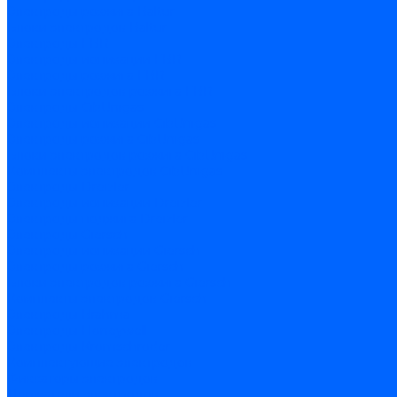
Электроды розжига Baltur
Блоки электродов Baltur
Электроды FBR
Электроды ионизации FBR
Электроды розжига FBR
Блоки электродов розжига FBR
Электроды CibUnigas
Электроды ионизации CibUnigas
Электроды розжига CibUnigas
Блоки электродов розжига CibUnigas
Комплекты электродов CibUnigas
Электроды Dreizler
Электроды ионизации Dreizler
Электроды поджига Dreizler
Электроды Giersch
Электроды ионизации Giersch
Электроды розжига Giersch
Блоки электродов розжига Giersch
Комплекты электродов Giersch
Электроды Brahma
Электроды Honeywell
Электроды Kromschroder
Комплектующие электродов
Фиксаторы электродов
Держатели электродов