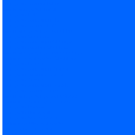
Электроды розжига Baltur
Блоки электродов Baltur
Электроды FBR
Электроды ионизации FBR
Электроды розжига FBR
Блоки электродов розжига FBR
Электроды CibUnigas
Электроды ионизации CibUnigas
Электроды розжига CibUnigas
Блоки электродов розжига CibUnigas
Комплекты электродов CibUnigas
Электроды Dreizler
Электроды ионизации Dreizler
Электроды поджига Dreizler
Электроды Giersch
Электроды ионизации Giersch
Электроды розжига Giersch
Блоки электродов розжига Giersch
Комплекты электродов Giersch
Электроды Brahma
Электроды Honeywell
Электроды Kromschroder
Комплектующие электродов
Фиксаторы электродов
Держатели электродов