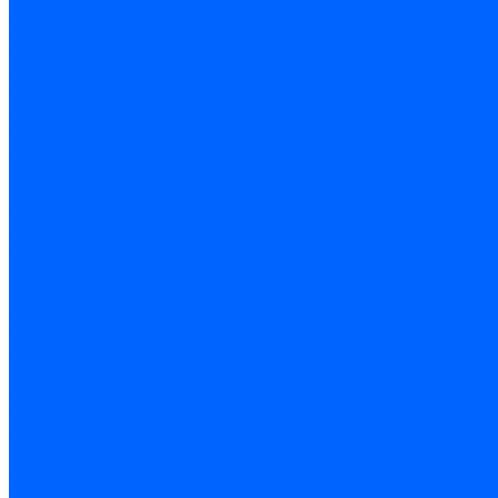
Запчасти насосов для горелок Baltur
Электроды поджига и ионизации
Электроды Weishaupt
Электроды ионизации Weishaupt
Электроды розжига Weishaupt
Электроды Elco
Электроды ионизации Elco
Электроды розжига Elco
Блоки электродов розжига Elco
Комплекты электродов Elco
Электроды Ecoflam
Электроды ионизации Ecoflam
Электроды розжига Ecoflam
Блоки электродов розжага Ecoflam
Комплекты электродов Ecoflam
Электроды Riello
Электроды ионизации Riello
Электроды розжига Riello
Комплекты электродов Riello
Электроды Lamborghini
Электроды ионизации Lamborghini
Электроды розжига Lamborghini
Блоки электродов Lamborghini
Электроды поджига и ионизации Baltur
Электроды ионизации Baltur