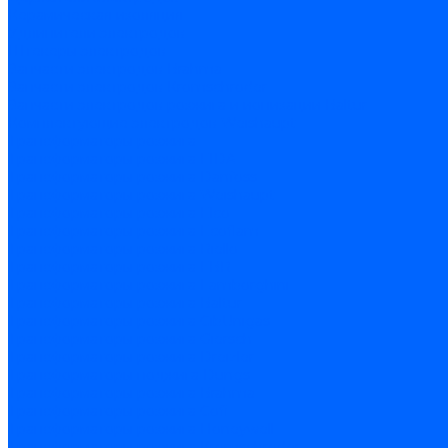
Керамическая изоляция
Удлинители электродов
Штекеры электродов
Запчасти электродов Brahma
Запчасти электродов Kromschroder
Запчасти электродов розжига и ионизации Baltur
Комплектующие электродов Weishaupt
Трансформаторы розжига
Трансформаторы розжига FIDA
Трансформаторы розжига Danfoss
Трансформаторы розжига Weishaupt
Трансформаторы розжига Elco
Трансформаторы розжига Ecoflam
Трансформаторы розжига Riello
Трансформаторы розжига FBR
Трансформаторы розжига Lamborghini
Трансформаторы розжига Baltur
Трансформаторы розжига CibUnigas
Трансформаторы розжига Giersch
Трансформаторы розжига Dreizler
Трансформаторы поджига Dungs
Трансформаторы розжига Brahma
Трансформаторы розжига Cofi
Трансформаторы розжига Honeywell
Трансформаторы розжига Kromschroder