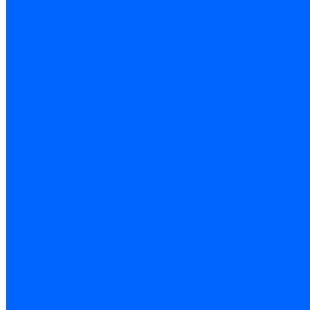
Доставка и оплата
Гарантия и условия возврата
Контакты
...
Каталог товаров
Запчасти для горелок
Блоки управления
Топочные автоматы Siemens
Менеджеры горения Weishaupt
Блоки управления Elco
Блоки управления Ecoflam
Блоки управления Riello
Блоки управления FBR
Топочные автоматы Honeywell
Блоки управления Lamborghini
Блоки управления Baltur
Блоки управления CibUnigas