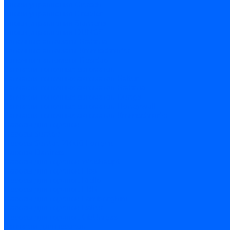
Блоки управления Giersch
Блоки управления Dreizler
Блоки управления Siemens
Блоки управления DUNGS
Топочные автоматы Brahma
Топочные автоматы Kromschroder
Топочные автоматы Resideo
Запчасти топочных автоматов
Запчасти топочных автоматов Baltur
Запчасти топочных автоматов Brahma
Запчасти топочных автоматов Dungs
Запчасти топочных автоматов Honeywell
Запчасти топочных автоматов Kromschroder
Насосы для горелок
Насосы Suntec
Насосы Suntec 21600 Longvic
Насосы Danfoss
Насосы для горелок Weishaupt
Насосы для горелок Elco
Насосы для горелок Riello
Насосы для горелок FBR
Насосы для горелок Lamborghini
Насосы для горелок Baltur
Насосы для горелок CibUnigas
Запчасти для насосов