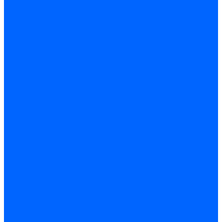
Доставка и оплата
Гарантия и условия возврата
Контакты
...
Каталог товаров
Запчасти для горелок
Блоки управления
Топочные автоматы Siemens
Менеджеры горения Weishaupt
Блоки управления Elco
Блоки управления Ecoflam
Блоки управления Riello
Блоки управления FBR
Топочные автоматы Honeywell
Блоки управления Lamborghini
Блоки управления Baltur
Блоки управления CibUnigas