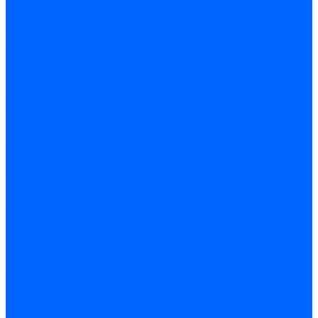
Кабели электродов Honeywell
Кабели электродов Kromschroder
Комплектующие кабелей
Запчасти кабелей розжига и ионизации Baltur
Комплектующие кабелей поджига и ионизации Weishaupt
Сервоприводы
Сервоприводы Siemens
Сервоприводы Weishaupt
Сервоприводы Elco
Сервоприводы Ecoflam
Сервоприводы Riello
Сервоприводы FBR
Сервоприводы Lamborghini
Сервоприводы Baltur
Сервоприводы CibUnigas
Сервоприводы Honeywell
Сервоприводы Dreizler
Сервоприводы Giersch
Сервоприводы Dungs
Сервоприводы Kromschroder
Сервоприводы Satronic / Honeywell
Комплектующие для сервоприводов
Вал воздушной заслонки
Пластина эластичная
Пружины сервоприводов