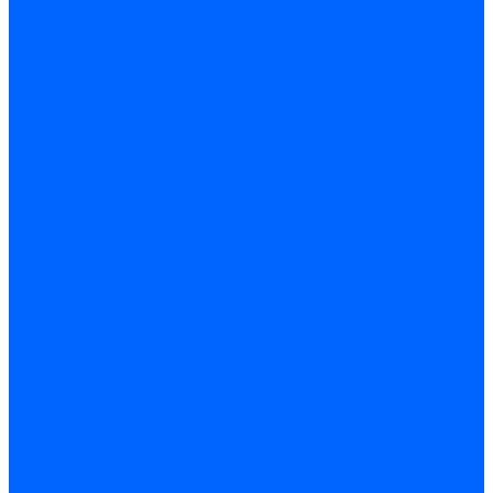
Трансформаторы розжига Satronic / Honeywell
Трансформаторы поджига Siemens
Кабели питания трансформаторов
Запчасти трансформаторов розжига Baltur
Запчасти трансформаторов розжига Brahma
Запчасти трансформаторов розжига Cofi
Запчасти трансформаторов розжига Dungs
Запчасти трансформаторов розжига Honeywell
Запчасти трансформаторов розжига Siemens
Реле давления
Реле давления Weishaupt
Реле давления Dungs
Реле давления Elco
Реле давления Ecoflam
Реле давления Riello
Реле давления FBR
Реле давления Lamborghini
Реле давления Baltur
Реле давления CibUnigas
Реле давления Dreizler
Реле давления Brahma
Реле давления Honeywell
Реле давления Kromschroder
Реле давления Siemens