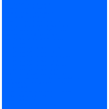
Фильтры для горелок Baltur
Запчасти фильтров Baltur
Комплектующие для фильров
Фильтрующие элементы
Запчасти фильтров Kromschroder
Запчасти фильтров для горелок Baltur
Принадлежности Dungs для горелок
Фильтры Honeywell для горелок
Фильтры Kromschroder для горелок
Вентиляторы
Вентиляторы для горелок Ecoflam
Вентиляторы для горелок FBR
Вентиляторы для горелок Lamborghini
Вентиляторы для горелок Baltur
Вентиляторы для горелок CibUnigas
Вентиляторы для горелок Giersch
Крыльчатки вентиляторов Weishaupt
Корпус вентилятора и воздухозаборный короб
Направляющие всасываемого воздуха
Звукоизоляции
Газовые клапаны, мультиблоки и рампы
Газовые мультиблоки Dungs
Газовые рампы Dungs
Газовые клапаны для Weishaupt
Рампы газовые Weishaupt