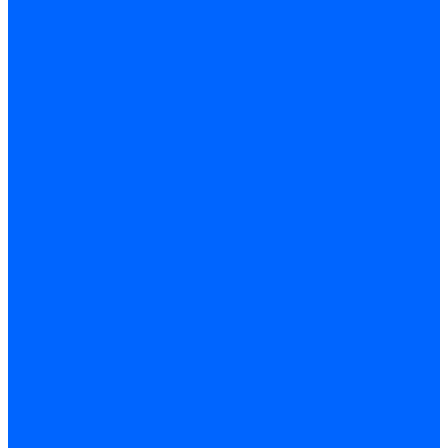
Запчасти для котлов
Автоматы горения для котлов
Горелки для котлов
Горелки для котлов Buderus
Газовые клапаны для котлов
Датчики температуры котла
Датчики температуры BAXI
Датчики температуры Buderus
Электроды для котлов
Электроды для котлов Buderus
Циркуляционные насосы
Вентиляторы для котлов
Вентиляторы для котлов BAXI
Вентиляторы для котлов Buderus
Термостаты
Термостаты комнатные Siemens
Инжекторы для котлов
Панели управления котла
Аноды магниевые
Аноды магниевые BAXI
Аноды магниевые Buderus
Комплекты перехода котла на сжиженный газ
Электромоторы для котла
Теплообменники для котлов
Байпас