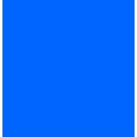
Жидкотопливные электромагнитные клапаны Baltur
Клапаны топливные электромагнитные Weishaupt
Запчасти для топливных клапанов
Запчасти жидкотопливных клапанов Brahma
Запчасти жидкотопливных клапанов Honeywell
Запчасти жидкотопливных клапанов Satronic / Honeywell
Запчасти жидкотопливных клапанов Siemens для горелок
Запчасти жидкотопливных клапанов для горелок Baltur
Комплектующие жидкотопливных клапанов Weishaupt
Электромагнитные Газовые клапаны
Газовые электромагнитные клапаны Dungs
Газовые э/м клапаны Honeywell
Газовые э/м клапаны Brahma
Газовые э/м клапаны Kromschroder
Газовые э/м клапаны Resideo
Газовые э/м клапаны Satronic / Honeywell
Газовые электромагнитные клапаны Baltur
Газовые электромагнитные клапаны Siemens
Клапаны газовые электромагнитные Weishaupt
Запасные части газовых клапанов
Запасные части газовых клапанов Siemens
Запасные части газовых клапанов для горелок Baltur
Запасные части газовых клапанов для горелок Dungs
Блоки контроля герметичности
Блоки контроля герметичности Dungs