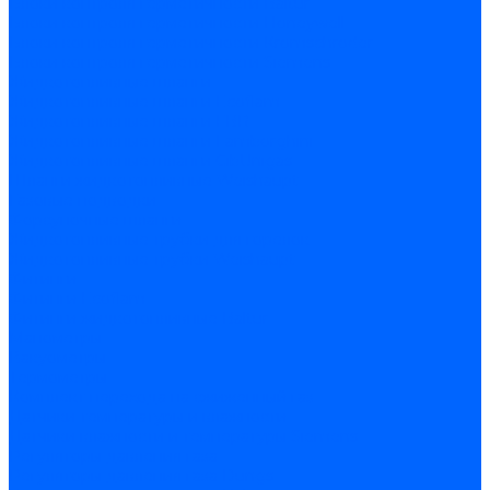
Блоки контроля герметичности Baltur
Блоки контроля герметичности Honeywell
Блоки контроля герметичности Kromschroder
Блоки контроля герметичности Siemens
Жидкотопливные шланги
Жидкотопливные шланги Ecoflam
Жидкотопливные шланги FBR
Жидкотопливные шланги Lamborghini
Жидкотопливные шланги CibUnigas
Шланги жидкотопливные Weishaupt
Газовые подводки
Форсуночные шланги
Жидкотопливные трубки для горелок
Жидкотопливные трубки Weishaupt
Фитинги
Фитинги Ecoflam
Фитинги жидкотопливные Baltur
Манометры
Вакуометры
Термометры
Комплект перехода на сжиженный газ
Датчики температуры и влажности
Датчики влажности и температуры Siemens
Регуляторы давления газа
Регуляторы давления газа Dungs