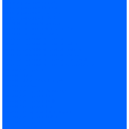
Блоки управления Giersch
Блоки управления Dreizler
Блоки управления Siemens
Блоки управления DUNGS
Топочные автоматы Brahma
Топочные автоматы Kromschroder
Топочные автоматы Resideo
Запчасти топочных автоматов
Запчасти топочных автоматов Baltur
Запчасти топочных автоматов Brahma
Запчасти топочных автоматов Dungs
Запчасти топочных автоматов Honeywell
Запчасти топочных автоматов Kromschroder
Насосы для горелок
Насосы Suntec
Насосы Suntec 21600 Longvic
Насосы Danfoss
Насосы для горелок Weishaupt
Насосы для горелок Elco
Насосы для горелок Riello
Насосы для горелок FBR
Насосы для горелок Lamborghini
Насосы для горелок Baltur
Насосы для горелок CibUnigas
Запчасти для насосов