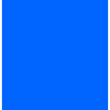
Регуляторы давления газа Baltur
Регуляторы давления газа Honeywell
Регуляторы давления газа Kromschroder
Регуляторы давления газа Siemens
Регуляторы давления газа Weishaupt
Комплектующие регуляторов давления
Запчасти регуляторов давления Dungs
Запасные части регуляторов давления Honeywell
Запчасти регуляторов давления Kromschroder
Компенсатор газовый
Пружины
Ёршики
Корпусные части, прокладки, винты и прочее
Кожухи
Кожухи Ecoflam
Кожухи FBR
Кожухи Lamborghini
Смотровые стекла
Заглушки, Винты
Заглушки, винты Weishaupt
Пластины панелей управления
Прокладки, стопортные кольца, уплотнения
Weishaupt прокладки, стопортные кольца, уплотнения
Панели управления
Трубы жаровые