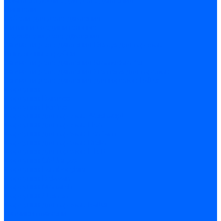
Комплектующие для реле давления
Ниппели
Кабели для реле давления
Фитинги соединительные
Держатели реле давления
Запчасти реле давления Dungs для горелок
Импульсные трубки
Запчасти реле давления Kromschroder
Запчасти реле давления Siemens для горелок
Запчасти реле давления для горелок Baltur
Форсунки
Форсунки Danfoss
Форсунки Fluidics
Форсунки для горелок Weishaupt
Форсунки для горелок Elco
Форсунки для горелок Ecoflam
Форсунки для горелок Riello
Форсунки для горелок F.B.R.
Форсунки CibUnigas
Форсунки Lamborghini
Форсунки Delavan
Форсунки Monarch
Форсунки Steinen
Форсунки для горелок Baltur
Датчики пламени