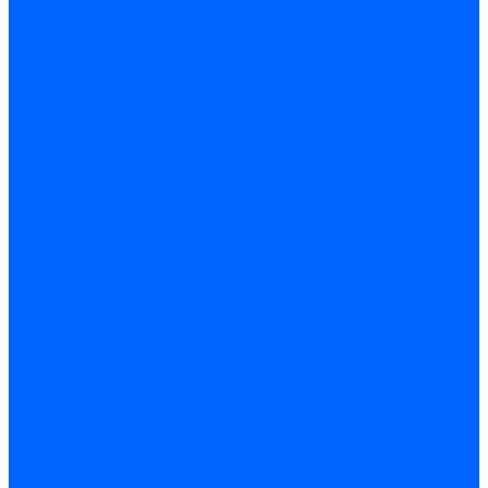
Принадлежности для горелок Baltur
Принадлежности для горелок Delavan
Принадлежности для горелок Kromschroder
Принадлежности для горелок Satronic / Honeywell
Промышленная автоматика
Промышленная автоматика Siemens
Прочие запчасти Weishaupt
Горелки для котлов дизельные и газовые
Газовые горелки для котлов
Одноступенчатые газовые горелки для котлов
Двухступенчатые газовые горелки для котлов
Газовые горелки с механической модуляцией для котлов
Weishaupt горелки: газовые, дизельные, мазутные и
двухтопливные
Горелки газовые Weishaupt
Горелки дизельные Weishaupt
Горелки газодизельные Weishaupt
Горелки мазутные Weishaupt
Горелки газомазутные Weishaupt
Горелки керосиновые Weishaupt
Дизельные горелки для котлов
Двухступенчатые дизельные горелки для котлов
Одноступенчатые дизельные горелки для котлов
Горелки для котлов отопления Baltur
Горелки для котлов отопления Kromschroder