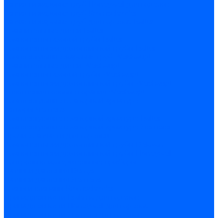
Запчасти жаровых труб Honeywell для горелок
Запчасти жаровых труб Kromschroder
Запчасти жаровых труб для горелок Baltur
Уравнительные диски Baltur
Компоненты газовой трубы Baltur
Компоненты жидкотопливной трубы Baltur
Комплектующие жаровых труб Weishaupt
Уравнительные диски Weishaupt
Компоненты газовой трубы Weishaupt
Компоненты жидкотопливной трубы Weishaupt
Уплотнения головы сгорания Weishaupt
Комплектующие к запорной арматуре
Затворы Siemens
Комплектующие к запорной арматуре Baltur
Комплектующие к запорной арматуре Siemens
Прочие запчасти для горелки
Компоненты жидкотопливной трубы Delavan
Компоненты жидкотопливной трубы Honeywell
Контрольно-измерительные приборы
Датчики давления Dungs
Датчики давления Siemens
Краны и клапаны Kromschroder
Принадлежности Brahma для горелок
Принадлежности Honeywell для горелок
Принадлежности Siemens для горелок