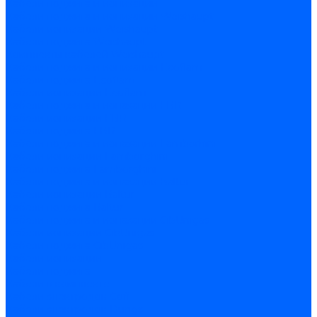
Кабели поджига и ионизации
Кабели поджига и ионизации Weishaupt
Кабели ионизации Weishaupt
Кабели поджига Weishaupt
Комплекты кабелей Weishaupt
Кабели поджига и ионизации Ecoflam
Кабели поджига Ecoflam
Кабели ионизации Ecoflam
Кабели поджига и ионазации FBR
Кабели ионизации FBR
Кабели поджига FBR
Кабели поджига и ионазации Lamborhini
Кабели ионизации Lamborghini
Кабели поджига Lamborghini
Кабели поджига и ионазации Baltur
Кабели ионизации Baltur
Кабели поджига Baltur
Кабели поджига и ионазации CibUnigas
Кабели ионизации CibUnigas
Кабели поджига CibUnigas
Кабели ионизации
Кабели поджига
Кабели в комплекте
Кабели электродов Cofi
Кабели электродов Dungs