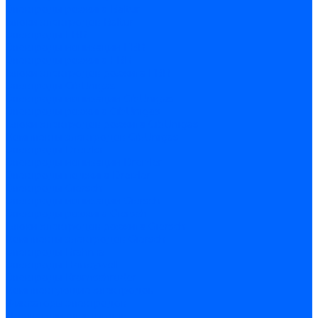
Электроды розжига Baltur
Блоки электродов Baltur
Электроды FBR
Электроды ионизации FBR
Электроды розжига FBR
Блоки электродов розжига FBR
Электроды CibUnigas
Электроды ионизации CibUnigas
Электроды розжига CibUnigas
Блоки электродов розжига CibUnigas
Комплекты электродов CibUnigas
Электроды Dreizler
Электроды ионизации Dreizler
Электроды поджига Dreizler
Электроды Giersch
Электроды ионизации Giersch
Электроды розжига Giersch
Блоки электродов розжига Giersch
Комплекты электродов Giersch
Электроды Brahma
Электроды Honeywell
Электроды Kromschroder
Комплектующие электродов
Фиксаторы электродов
Держатели электродов