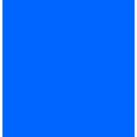
Газовые клапаны Elco
Газовые клапаны для Ecoflam
Газовые клапаны Riello
Газовые клапаны для FBR
Газовые клапаны для Lamborghini
Газовые мультиблоки Baltur
Газовые рампы Baltur
Газовые клапаны для CibUnigas
Газовые клапаны Dreizler
Газовые клапаны для Giersch
Комплектующие газовых клапанов
Фланцы для газовых клапанов
Фланцы газовых клапанов Ecoflam
Фланцы газовых клапанов FBR
Колено газовое для горелки
Запчасти газовых клапанов Dungs для горелок
Запасные части газовых клапанов Brahma
Запасные части газовых клапанов Honeywell
Запасные части газовых клапанов Kromschroder
Запчасти газовых клапанов Siemens для горелок
Запчасти газовых клапанов для горелок Baltur
Комплектующие газовых клапанов Weishaupt
Электромагнитные Топливные клапаны
Жидкотопливные э/м клапаны Brahma