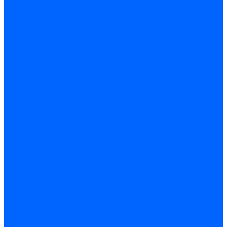
Электродвигатели для горелок Lamborghini
Электродвигатели для горелок Baltur
Электродвигатели для горелок CibUnigas
Электродвигатели для горелок Dreizler
Электродвигатели для горелок Giersch
Комплектующие электродвигателей
Конденсаторы
Конденсаторы электродвигателей Ecoflam
Конденсаторы электродвигателей FBR
Конденсаторы электродвигателей CibUnigas
Конденсаторы электродвигателей Lamborghini
Конденсаторы электродвигателей Baltur
Кабели электродвигателей
Кабели питания электродвигателей FBR
Кабели питания электродвигателей Lamborghini
Кабели питания электродвигателей CibUnigas
Фланцы электродвигателей
Фланцы электродвигателей Ecoflam
Сцепления электродвигателей
Сцепления электродвигателей FBR
Комплектующие электродвигателей Weishaupt
Конденсаторы электродвигателей Weishaupt
Сцепления электродвигателей Weishaupt
Фильры топливные и газовые
Фильтры Dungs для горелок