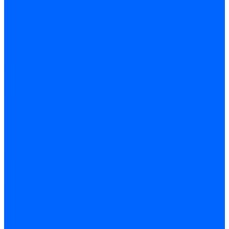
Трубы жаровые Weishaupt
Трубы жаровые Ecoflam
Трубы жаровые FBR
Трубы жаровые Lamborghini
Трубы жаровые Baltur
Жаровые трубы для газовых горелок Baltur
Трубы жаровые CibUnigas
Жаровые трубы Honeywell
Жаровые трубы Kromschroder
Комплектующие жаровых труб
Уравнительные диски
Уравнительные диски Elco
Уравнительные диски Ecoflam
Уравнительные диски Riello
Уравнительные диски FBR
Уравнительные диски Lamborhgini
Завихрители Dreizler
Уравнительные диски Giersch
Диффузоры
Диффузоры Ecoflam
Фланцы
Прокладки фланца
Прокладки фланца Ecoflam
Прокладки фланца FBR
Комплекты удлинения головы сгорания