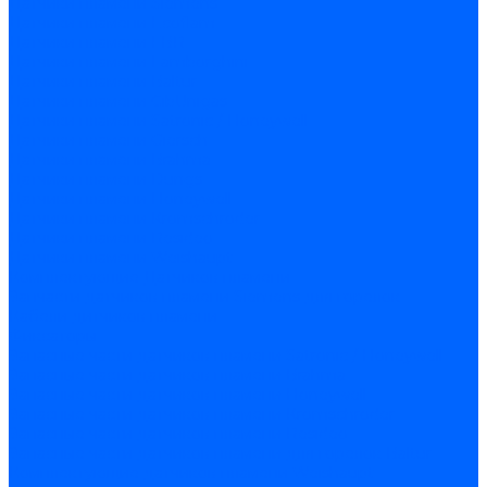
Датчики пламени Siemens
Датчики пламени Ecoflam
Датчики пламени FBR
Датчики пламени Lamborghini
Датчики пламени Baltur
Датчики пламени CibUnigas
Датчики пламени Satronic / Honeywell
Датчики пламени Giersch
Датчики пламени Brahma
Датчики пламени Dungs
Датчики пламени Honeywell
Датчики пламени Kromschroder
Датчики пламени Resideo
Датчики пламени Weishaupt
Комплектующие Датчиков пламени
Запчасти датчиков пламени Siemens для горелок
Кабели дитчиков пламени
Фиксаторы
Запасные части датчиков пламени Satronic / Honeywell
Запасные части датчиков пламени Brahma
Запасные части датчиков пламени Honeywell
Запасные части датчиков пламени Kromschroder
Запасные части датчиков пламени Resideo
Запасные части датчиков пламени для горелок Baltur
Комплектующие датчиков пламени Weishaupt