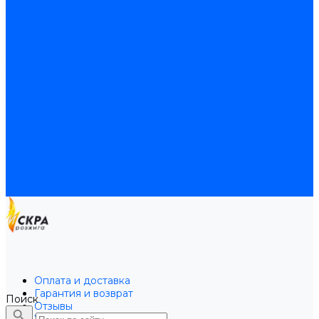
Байпасы BAXI
Кабели для котлов
Трубки соединительные для котлов
Платы электронные для котлов
Прокладки для котлов
Расширительные баки
Расширительные баки BAXI
Расширительные баки Buderus
Прочие запчасти для котлов
Запчасти Honeywell для котлов
Запчасти Resideo для котлов
Запчасти для котлов Brahma
Доставка и оплата
Гарантия и условия возврата
Контакты
Оплата и доставка
Гарантия и возврат
Поиск
Отзывы