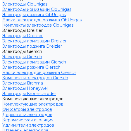
Электроды CibUnigas
Электроды ионизации CibUnigas
Электроды розжига CibUnigas
Блоки электродов розжига CibUnigas
Комплекты электродов CibUnigas
Электроды Dreizler
Электроды Dreizler
Электроды ионизации Dreizler
Электроды поджига Dreizler
Электроды Giersch
Электроды Giersch
Электроды ионизации Giersch
Электроды розжига Giersch
Блоки электродов розжига Giersch
Комплекты электродов Giersch
Электроды Brahma
Электроды Honeywell
Электроды Kromschroder
Комплектующие электродов
Комплектующие электродов
Фиксаторы электродов
Держатели электродов
Керамическая изоляция
Удлинители электродов
Штекеры электродов