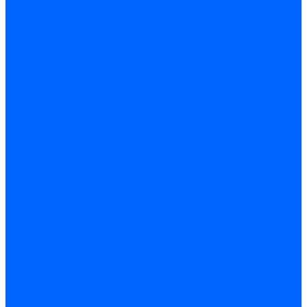
Керамическая изоляция
Удлинители электродов
Штекеры электродов
Запчасти электродов Brahma
Запчасти электродов Kromschroder
Запчасти электродов розжига и ионизации Baltur
Комплектующие электродов Weishaupt
Трансформаторы розжига
Трансформаторы розжига FIDA
Трансформаторы розжига Danfoss
Трансформаторы розжига Weishaupt
Трансформаторы розжига Elco
Трансформаторы розжига Ecoflam
Трансформаторы розжига Riello
Трансформаторы розжига FBR
Трансформаторы розжига Lamborghini
Трансформаторы розжига Baltur
Трансформаторы розжига CibUnigas
Трансформаторы розжига Giersch
Трансформаторы розжига Dreizler
Трансформаторы поджига Dungs
Трансформаторы розжига Brahma
Трансформаторы розжига Cofi
Трансформаторы розжига Honeywell
Трансформаторы розжига Kromschroder