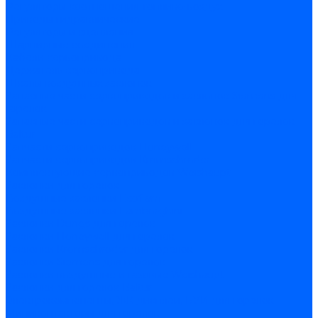
Регуляторы соотношения топливо-воздух
Приводы гидравлические
Регуляторы и сцепления
Шарнирные соединения
Кабели сервопривода
Держатель сервопривода
Шкалы воздушных заслонок
Запасные части сервоприводов и заслонок Siemens для
горелок
Запасные части сервоприводов и заслонок для горелок
Baltur
Запчасти сервоприводов Honeywell
Запчасти сервоприводов Kromschroder
Комплектующие сервоприводов Weishaupt
Заслонки для горелок
Воздушные заслонки Ecoflam
Воздушные заслонки Lamborghini
Заслонки Dungs для горелок
Заслонки Honeywell для горелок
Заслонки Kromschroder для горелок
Заслонки Siemens для горелок
Заслонки воздушные и газовые Weishaupt
Заслонки для горелок Baltur
Электрокомпоненты, ЖК дисплеи, БУИ для горелок
Миниконтакторы для горелок