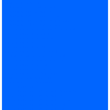
Миниконтакторы FBR
ЖК дисплеи, БУИ для горелок
ЖК дисплеи для горелок Elco
ЖК дисплеи для горелок Ecoflam
ЖК дисплеи для горелок Lamborghini
ЖК дисплеи DUNGS для горелок
Электрокомпоненты Satronic / Honeywell
Электрокомпоненты Baltur
Электрокомпоненты Brahma
Электрокомпоненты Cofi
Электрокомпоненты Dungs
Электрокомпоненты Honeywell
Переключатели потоков Honeywell
Электрокомпоненты Kromschroder
Электрокомпоненты Resideo
Электрокомпоненты Siemens
Электрокомпоненты Weishaupt
Миниконтакторы Weishaupt
ЖК дисплеи, БУИ Weishaupt
Электродвигатели
Электродвигатели для горелок Weishaupt
Электродвигатели для горелок Elco
Электродвигатели для горелок Ecoflam
Электродвигатели для горелок Riello
Электродвигатели для горелок FBR