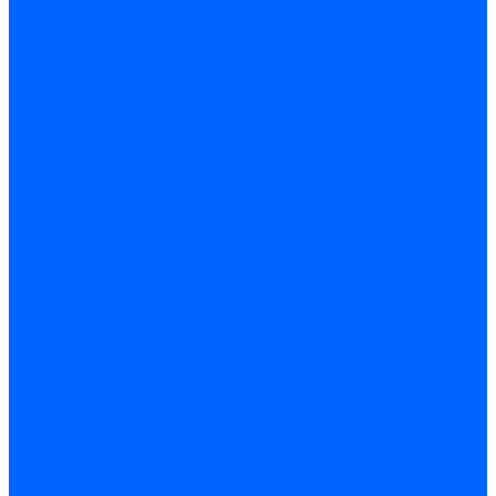
Запчасти насосов для горелок Baltur
Электроды поджига и ионизации
Электроды Weishaupt
Электроды ионизации Weishaupt
Электроды розжига Weishaupt
Электроды Elco
Электроды ионизации Elco
Электроды розжига Elco
Блоки электродов розжига Elco
Комплекты электродов Elco
Электроды Ecoflam
Электроды ионизации Ecoflam
Электроды розжига Ecoflam
Блоки электродов розжага Ecoflam
Комплекты электродов Ecoflam
Электроды Riello
Электроды ионизации Riello
Электроды розжига Riello
Комплекты электродов Riello
Электроды Lamborghini
Электроды ионизации Lamborghini
Электроды розжига Lamborghini
Блоки электродов Lamborghini
Электроды поджига и ионизации Baltur
Электроды ионизации Baltur