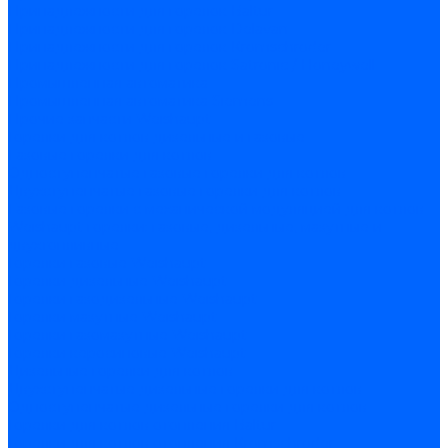
Принадлежности для горелок Baltur
Принадлежности для горелок Delavan
Принадлежности для горелок Kromschroder
Принадлежности для горелок Satronic / Honeywell
Промышленная автоматика
Промышленная автоматика Siemens
Прочие запчасти Weishaupt
Горелки для котлов дизельные и газовые
Газовые горелки для котлов
Одноступенчатые газовые горелки для котлов
Двухступенчатые газовые горелки для котлов
Газовые горелки с механической модуляцией для котлов
Weishaupt горелки: газовые, дизельные, мазутные и
двухтопливные
Горелки газовые Weishaupt
Горелки дизельные Weishaupt
Горелки газодизельные Weishaupt
Горелки мазутные Weishaupt
Горелки газомазутные Weishaupt
Горелки керосиновые Weishaupt
Дизельные горелки для котлов
Двухступенчатые дизельные горелки для котлов
Одноступенчатые дизельные горелки для котлов
Горелки для котлов отопления Baltur
Горелки для котлов отопления Kromschroder