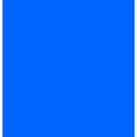
Трубы жаровые Weishaupt
Трубы жаровые Ecoflam
Трубы жаровые FBR
Трубы жаровые Lamborghini
Трубы жаровые Baltur
Жаровые трубы для газовых горелок Baltur
Трубы жаровые CibUnigas
Жаровые трубы Honeywell
Жаровые трубы Kromschroder
Комплектующие жаровых труб
Уравнительные диски
Уравнительные диски Elco
Уравнительные диски Ecoflam
Уравнительные диски Riello
Уравнительные диски FBR
Уравнительные диски Lamborhgini
Завихрители Dreizler
Уравнительные диски Giersch
Диффузоры
Диффузоры Ecoflam
Фланцы
Прокладки фланца
Прокладки фланца Ecoflam
Прокладки фланца FBR
Комплекты удлинения головы сгорания