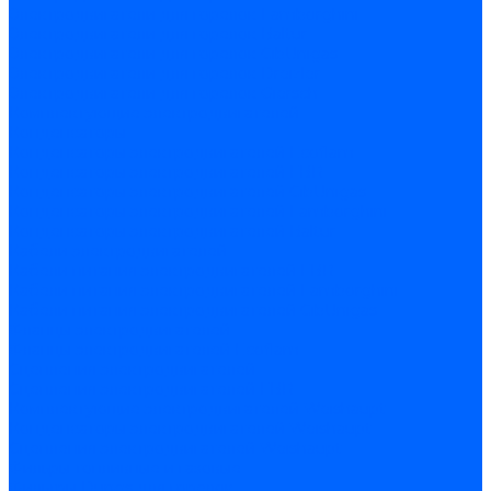
Электродвигатели для горелок Lamborghini
Электродвигатели для горелок Baltur
Электродвигатели для горелок CibUnigas
Электродвигатели для горелок Dreizler
Электродвигатели для горелок Giersch
Комплектующие электродвигателей
Конденсаторы
Конденсаторы электродвигателей Ecoflam
Конденсаторы электродвигателей FBR
Конденсаторы электродвигателей CibUnigas
Конденсаторы электродвигателей Lamborghini
Конденсаторы электродвигателей Baltur
Кабели электродвигателей
Кабели питания электродвигателей FBR
Кабели питания электродвигателей Lamborghini
Кабели питания электродвигателей CibUnigas
Фланцы электродвигателей
Фланцы электродвигателей Ecoflam
Сцепления электродвигателей
Сцепления электродвигателей FBR
Комплектующие электродвигателей Weishaupt
Конденсаторы электродвигателей Weishaupt
Сцепления электродвигателей Weishaupt
Фильры топливные и газовые
Фильтры Dungs для горелок