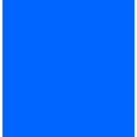
Керамическая изоляция
Удлинители электродов
Штекеры электродов
Запчасти электродов Brahma
Запчасти электродов Kromschroder
Запчасти электродов розжига и ионизации Baltur
Комплектующие электродов Weishaupt
Трансформаторы розжига
Трансформаторы розжига FIDA
Трансформаторы розжига Danfoss
Трансформаторы розжига Weishaupt
Трансформаторы розжига Elco
Трансформаторы розжига Ecoflam
Трансформаторы розжига Riello
Трансформаторы розжига FBR
Трансформаторы розжига Lamborghini
Трансформаторы розжига Baltur
Трансформаторы розжига CibUnigas
Трансформаторы розжига Giersch
Трансформаторы розжига Dreizler
Трансформаторы поджига Dungs
Трансформаторы розжига Brahma
Трансформаторы розжига Cofi
Трансформаторы розжига Honeywell
Трансформаторы розжига Kromschroder