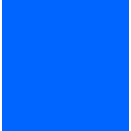
Комплектующие для реле давления
Ниппели
Кабели для реле давления
Фитинги соединительные
Держатели реле давления
Запчасти реле давления Dungs для горелок
Импульсные трубки
Запчасти реле давления Kromschroder
Запчасти реле давления Siemens для горелок
Запчасти реле давления для горелок Baltur
Форсунки
Форсунки Danfoss
Форсунки Fluidics
Форсунки для горелок Weishaupt
Форсунки для горелок Elco
Форсунки для горелок Ecoflam
Форсунки для горелок Riello
Форсунки для горелок F.B.R.
Форсунки CibUnigas
Форсунки Lamborghini
Форсунки Delavan
Форсунки Monarch
Форсунки Steinen
Форсунки для горелок Baltur
Датчики пламени