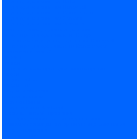
Регуляторы давления газа Baltur
Регуляторы давления газа Honeywell
Регуляторы давления газа Kromschroder
Регуляторы давления газа Siemens
Регуляторы давления газа Weishaupt
Комплектующие регуляторов давления
Запчасти регуляторов давления Dungs
Запасные части регуляторов давления Honeywell
Запчасти регуляторов давления Kromschroder
Компенсатор газовый
Пружины
Ёршики
Корпусные части, прокладки, винты и прочее
Кожухи
Кожухи Ecoflam
Кожухи FBR
Кожухи Lamborghini
Смотровые стекла
Заглушки, Винты
Заглушки, винты Weishaupt
Пластины панелей управления
Прокладки, стопортные кольца, уплотнения
Weishaupt прокладки, стопортные кольца, уплотнения
Панели управления
Трубы жаровые