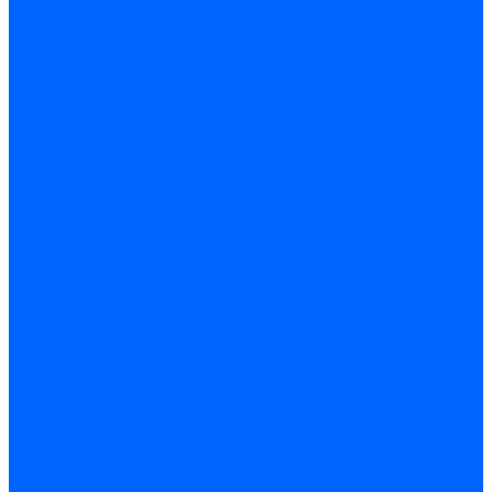
Запчасти насосов для горелок Baltur
Электроды поджига и ионизации
Электроды Weishaupt
Электроды ионизации Weishaupt
Электроды розжига Weishaupt
Электроды Elco
Электроды ионизации Elco
Электроды розжига Elco
Блоки электродов розжига Elco
Комплекты электродов Elco
Электроды Ecoflam
Электроды ионизации Ecoflam
Электроды розжига Ecoflam
Блоки электродов розжага Ecoflam
Комплекты электродов Ecoflam
Электроды Riello
Электроды ионизации Riello
Электроды розжига Riello
Комплекты электродов Riello
Электроды Lamborghini
Электроды ионизации Lamborghini
Электроды розжига Lamborghini
Блоки электродов Lamborghini
Электроды поджига и ионизации Baltur
Электроды ионизации Baltur