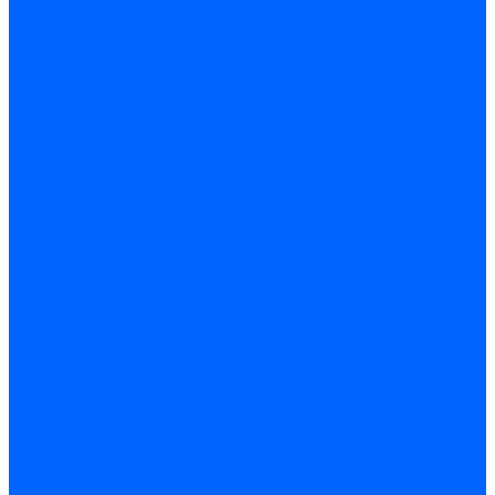
Фильтры для горелок Baltur
Запчасти фильтров Baltur
Комплектующие для фильров
Фильтрующие элементы
Запчасти фильтров Kromschroder
Запчасти фильтров для горелок Baltur
Принадлежности Dungs для горелок
Фильтры Honeywell для горелок
Фильтры Kromschroder для горелок
Вентиляторы
Вентиляторы для горелок Ecoflam
Вентиляторы для горелок FBR
Вентиляторы для горелок Lamborghini
Вентиляторы для горелок Baltur
Вентиляторы для горелок CibUnigas
Вентиляторы для горелок Giersch
Крыльчатки вентиляторов Weishaupt
Корпус вентилятора и воздухозаборный короб
Направляющие всасываемого воздуха
Звукоизоляции
Газовые клапаны, мультиблоки и рампы
Газовые мультиблоки Dungs
Газовые рампы Dungs
Газовые клапаны для Weishaupt
Рампы газовые Weishaupt