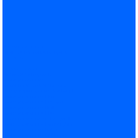
Доставка и оплата
Гарантия и условия возврата
Контакты
...
Каталог товаров
Запчасти для горелок
Блоки управления
Топочные автоматы Siemens
Менеджеры горения Weishaupt
Блоки управления Elco
Блоки управления Ecoflam
Блоки управления Riello
Блоки управления FBR
Топочные автоматы Honeywell
Блоки управления Lamborghini
Блоки управления Baltur
Блоки управления CibUnigas