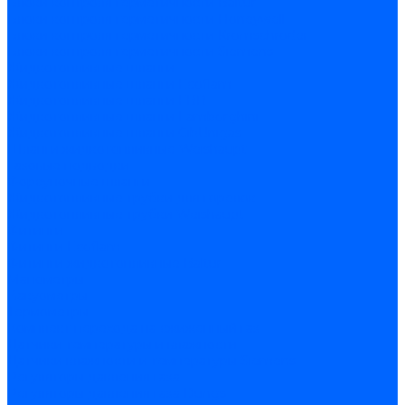
Блоки контроля герметичности Baltur
Блоки контроля герметичности Honeywell
Блоки контроля герметичности Kromschroder
Блоки контроля герметичности Siemens
Жидкотопливные шланги
Жидкотопливные шланги Ecoflam
Жидкотопливные шланги FBR
Жидкотопливные шланги Lamborghini
Жидкотопливные шланги CibUnigas
Шланги жидкотопливные Weishaupt
Газовые подводки
Форсуночные шланги
Жидкотопливные трубки для горелок
Жидкотопливные трубки Weishaupt
Фитинги
Фитинги Ecoflam
Фитинги жидкотопливные Baltur
Манометры
Вакуометры
Термометры
Комплект перехода на сжиженный газ
Датчики температуры и влажности
Датчики влажности и температуры Siemens
Регуляторы давления газа
Регуляторы давления газа Dungs