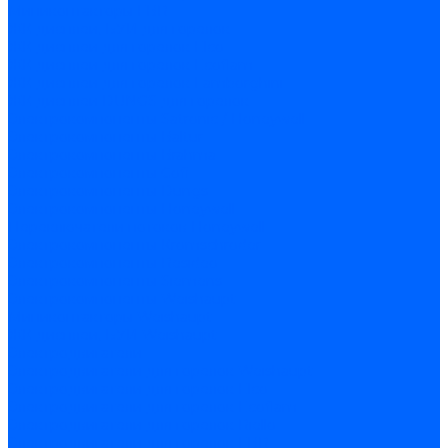
Миниконтакторы FBR
ЖК дисплеи, БУИ для горелок
ЖК дисплеи для горелок Elco
ЖК дисплеи для горелок Ecoflam
ЖК дисплеи для горелок Lamborghini
ЖК дисплеи DUNGS для горелок
Электрокомпоненты Satronic / Honeywell
Электрокомпоненты Baltur
Электрокомпоненты Brahma
Электрокомпоненты Cofi
Электрокомпоненты Dungs
Электрокомпоненты Honeywell
Переключатели потоков Honeywell
Электрокомпоненты Kromschroder
Электрокомпоненты Resideo
Электрокомпоненты Siemens
Электрокомпоненты Weishaupt
Миниконтакторы Weishaupt
ЖК дисплеи, БУИ Weishaupt
Электродвигатели
Электродвигатели для горелок Weishaupt
Электродвигатели для горелок Elco
Электродвигатели для горелок Ecoflam
Электродвигатели для горелок Riello
Электродвигатели для горелок FBR