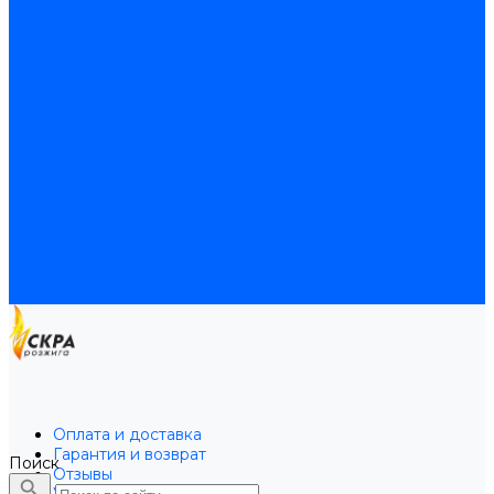
Байпасы BAXI
Кабели для котлов
Трубки соединительные для котлов
Платы электронные для котлов
Прокладки для котлов
Расширительные баки
Расширительные баки BAXI
Расширительные баки Buderus
Прочие запчасти для котлов
Запчасти Honeywell для котлов
Запчасти Resideo для котлов
Запчасти для котлов Brahma
Доставка и оплата
Гарантия и условия возврата
Контакты
Оплата и доставка
Гарантия и возврат
Поиск
Отзывы