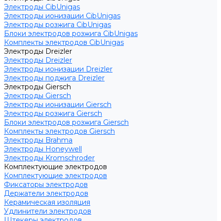
Электроды CibUnigas
Электроды ионизации CibUnigas
Электроды розжига CibUnigas
Блоки электродов розжига CibUnigas
Комплекты электродов CibUnigas
Электроды Dreizler
Электроды Dreizler
Электроды ионизации Dreizler
Электроды поджига Dreizler
Электроды Giersch
Электроды Giersch
Электроды ионизации Giersch
Электроды розжига Giersch
Блоки электродов розжига Giersch
Комплекты электродов Giersch
Электроды Brahma
Электроды Honeywell
Электроды Kromschroder
Комплектующие электродов
Комплектующие электродов
Фиксаторы электродов
Держатели электродов
Керамическая изоляция
Удлинители электродов
Штекеры электродов