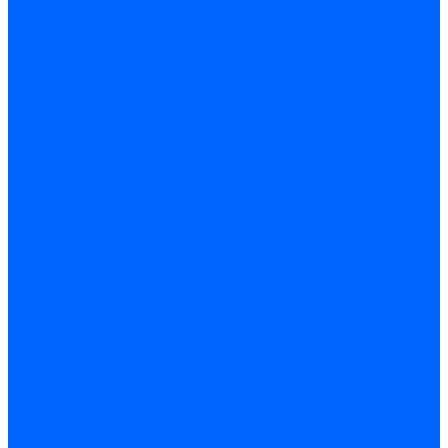
Запчасти для котлов
Автоматы горения для котлов
Горелки для котлов
Горелки для котлов Buderus
Газовые клапаны для котлов
Датчики температуры котла
Датчики температуры BAXI
Датчики температуры Buderus
Электроды для котлов
Электроды для котлов Buderus
Циркуляционные насосы
Вентиляторы для котлов
Вентиляторы для котлов BAXI
Вентиляторы для котлов Buderus
Термостаты
Термостаты комнатные Siemens
Инжекторы для котлов
Панели управления котла
Аноды магниевые
Аноды магниевые BAXI
Аноды магниевые Buderus
Комплекты перехода котла на сжиженный газ
Электромоторы для котла
Теплообменники для котлов
Байпас