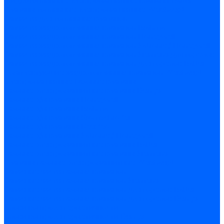
Жидкотопливные электромагнитные клапаны Baltur
Клапаны топливные электромагнитные Weishaupt
Запчасти для топливных клапанов
Запчасти жидкотопливных клапанов Brahma
Запчасти жидкотопливных клапанов Honeywell
Запчасти жидкотопливных клапанов Satronic / Honeywell
Запчасти жидкотопливных клапанов Siemens для горелок
Запчасти жидкотопливных клапанов для горелок Baltur
Комплектующие жидкотопливных клапанов Weishaupt
Электромагнитные Газовые клапаны
Газовые электромагнитные клапаны Dungs
Газовые э/м клапаны Honeywell
Газовые э/м клапаны Brahma
Газовые э/м клапаны Kromschroder
Газовые э/м клапаны Resideo
Газовые э/м клапаны Satronic / Honeywell
Газовые электромагнитные клапаны Baltur
Газовые электромагнитные клапаны Siemens
Клапаны газовые электромагнитные Weishaupt
Запасные части газовых клапанов
Запасные части газовых клапанов Siemens
Запасные части газовых клапанов для горелок Baltur
Запасные части газовых клапанов для горелок Dungs
Блоки контроля герметичности
Блоки контроля герметичности Dungs