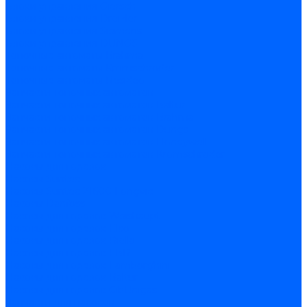
Блоки управления Giersch
Блоки управления Dreizler
Блоки управления Siemens
Блоки управления DUNGS
Топочные автоматы Brahma
Топочные автоматы Kromschroder
Топочные автоматы Resideo
Запчасти топочных автоматов
Запчасти топочных автоматов Baltur
Запчасти топочных автоматов Brahma
Запчасти топочных автоматов Dungs
Запчасти топочных автоматов Honeywell
Запчасти топочных автоматов Kromschroder
Насосы для горелок
Насосы Suntec
Насосы Suntec 21600 Longvic
Насосы Danfoss
Насосы для горелок Weishaupt
Насосы для горелок Elco
Насосы для горелок Riello
Насосы для горелок FBR
Насосы для горелок Lamborghini
Насосы для горелок Baltur
Насосы для горелок CibUnigas
Запчасти для насосов