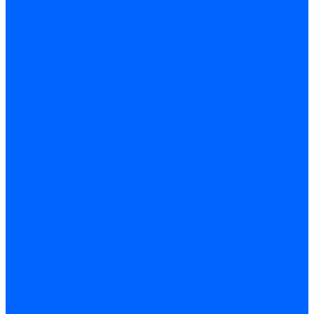
Регуляторы соотношения топливо-воздух
Приводы гидравлические
Регуляторы и сцепления
Шарнирные соединения
Кабели сервопривода
Держатель сервопривода
Шкалы воздушных заслонок
Запасные части сервоприводов и заслонок Siemens для
горелок
Запасные части сервоприводов и заслонок для горелок
Baltur
Запчасти сервоприводов Honeywell
Запчасти сервоприводов Kromschroder
Комплектующие сервоприводов Weishaupt
Заслонки для горелок
Воздушные заслонки Ecoflam
Воздушные заслонки Lamborghini
Заслонки Dungs для горелок
Заслонки Honeywell для горелок
Заслонки Kromschroder для горелок
Заслонки Siemens для горелок
Заслонки воздушные и газовые Weishaupt
Заслонки для горелок Baltur
Электрокомпоненты, ЖК дисплеи, БУИ для горелок
Миниконтакторы для горелок