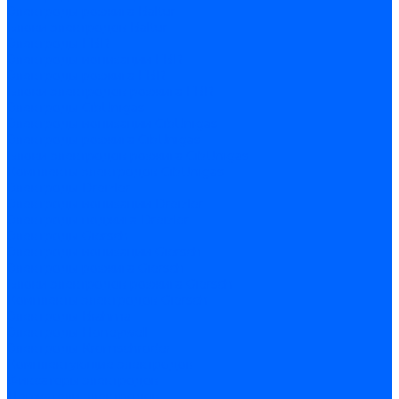
Электроды розжига Baltur
Блоки электродов Baltur
Электроды FBR
Электроды ионизации FBR
Электроды розжига FBR
Блоки электродов розжига FBR
Электроды CibUnigas
Электроды ионизации CibUnigas
Электроды розжига CibUnigas
Блоки электродов розжига CibUnigas
Комплекты электродов CibUnigas
Электроды Dreizler
Электроды ионизации Dreizler
Электроды поджига Dreizler
Электроды Giersch
Электроды ионизации Giersch
Электроды розжига Giersch
Блоки электродов розжига Giersch
Комплекты электродов Giersch
Электроды Brahma
Электроды Honeywell
Электроды Kromschroder
Комплектующие электродов
Фиксаторы электродов
Держатели электродов