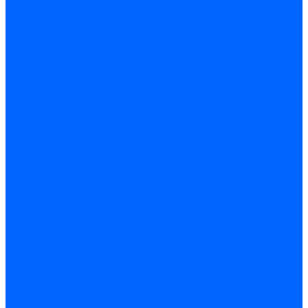
Датчики пламени Siemens
Датчики пламени Ecoflam
Датчики пламени FBR
Датчики пламени Lamborghini
Датчики пламени Baltur
Датчики пламени CibUnigas
Датчики пламени Satronic / Honeywell
Датчики пламени Giersch
Датчики пламени Brahma
Датчики пламени Dungs
Датчики пламени Honeywell
Датчики пламени Kromschroder
Датчики пламени Resideo
Датчики пламени Weishaupt
Комплектующие Датчиков пламени
Запчасти датчиков пламени Siemens для горелок
Кабели дитчиков пламени
Фиксаторы
Запасные части датчиков пламени Satronic / Honeywell
Запасные части датчиков пламени Brahma
Запасные части датчиков пламени Honeywell
Запасные части датчиков пламени Kromschroder
Запасные части датчиков пламени Resideo
Запасные части датчиков пламени для горелок Baltur
Комплектующие датчиков пламени Weishaupt