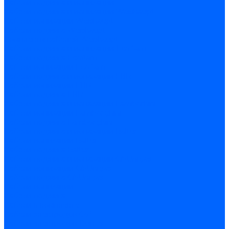
Кабели поджига и ионизации
Кабели поджига и ионизации Weishaupt
Кабели ионизации Weishaupt
Кабели поджига Weishaupt
Комплекты кабелей Weishaupt
Кабели поджига и ионизации Ecoflam
Кабели поджига Ecoflam
Кабели ионизации Ecoflam
Кабели поджига и ионазации FBR
Кабели ионизации FBR
Кабели поджига FBR
Кабели поджига и ионазации Lamborhini
Кабели ионизации Lamborghini
Кабели поджига Lamborghini
Кабели поджига и ионазации Baltur
Кабели ионизации Baltur
Кабели поджига Baltur
Кабели поджига и ионазации CibUnigas
Кабели ионизации CibUnigas
Кабели поджига CibUnigas
Кабели ионизации
Кабели поджига
Кабели в комплекте
Кабели электродов Cofi
Кабели электродов Dungs