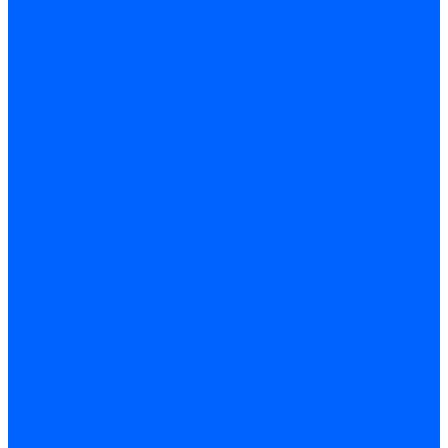
Трансформаторы розжига Satronic / Honeywell
Трансформаторы поджига Siemens
Кабели питания трансформаторов
Запчасти трансформаторов розжига Baltur
Запчасти трансформаторов розжига Brahma
Запчасти трансформаторов розжига Cofi
Запчасти трансформаторов розжига Dungs
Запчасти трансформаторов розжига Honeywell
Запчасти трансформаторов розжига Siemens
Реле давления
Реле давления Weishaupt
Реле давления Dungs
Реле давления Elco
Реле давления Ecoflam
Реле давления Riello
Реле давления FBR
Реле давления Lamborghini
Реле давления Baltur
Реле давления CibUnigas
Реле давления Dreizler
Реле давления Brahma
Реле давления Honeywell
Реле давления Kromschroder
Реле давления Siemens