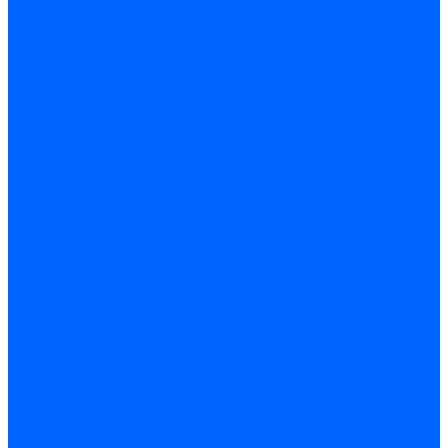
Кабели электродов Honeywell
Кабели электродов Kromschroder
Комплектующие кабелей
Запчасти кабелей розжига и ионизации Baltur
Комплектующие кабелей поджига и ионизации Weishaupt
Сервоприводы
Сервоприводы Siemens
Сервоприводы Weishaupt
Сервоприводы Elco
Сервоприводы Ecoflam
Сервоприводы Riello
Сервоприводы FBR
Сервоприводы Lamborghini
Сервоприводы Baltur
Сервоприводы CibUnigas
Сервоприводы Honeywell
Сервоприводы Dreizler
Сервоприводы Giersch
Сервоприводы Dungs
Сервоприводы Kromschroder
Сервоприводы Satronic / Honeywell
Комплектующие для сервоприводов
Вал воздушной заслонки
Пластина эластичная
Пружины сервоприводов