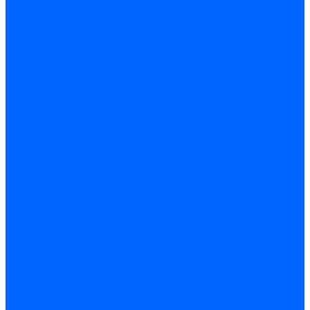
Запчасти жаровых труб Honeywell для горелок
Запчасти жаровых труб Kromschroder
Запчасти жаровых труб для горелок Baltur
Уравнительные диски Baltur
Компоненты газовой трубы Baltur
Компоненты жидкотопливной трубы Baltur
Комплектующие жаровых труб Weishaupt
Уравнительные диски Weishaupt
Компоненты газовой трубы Weishaupt
Компоненты жидкотопливной трубы Weishaupt
Уплотнения головы сгорания Weishaupt
Комплектующие к запорной арматуре
Затворы Siemens
Комплектующие к запорной арматуре Baltur
Комплектующие к запорной арматуре Siemens
Прочие запчасти для горелки
Компоненты жидкотопливной трубы Delavan
Компоненты жидкотопливной трубы Honeywell
Контрольно-измерительные приборы
Датчики давления Dungs
Датчики давления Siemens
Краны и клапаны Kromschroder
Принадлежности Brahma для горелок
Принадлежности Honeywell для горелок
Принадлежности Siemens для горелок