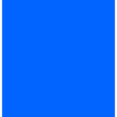
Газовые клапаны Elco
Газовые клапаны для Ecoflam
Газовые клапаны Riello
Газовые клапаны для FBR
Газовые клапаны для Lamborghini
Газовые мультиблоки Baltur
Газовые рампы Baltur
Газовые клапаны для CibUnigas
Газовые клапаны Dreizler
Газовые клапаны для Giersch
Комплектующие газовых клапанов
Фланцы для газовых клапанов
Фланцы газовых клапанов Ecoflam
Фланцы газовых клапанов FBR
Колено газовое для горелки
Запчасти газовых клапанов Dungs для горелок
Запасные части газовых клапанов Brahma
Запасные части газовых клапанов Honeywell
Запасные части газовых клапанов Kromschroder
Запчасти газовых клапанов Siemens для горелок
Запчасти газовых клапанов для горелок Baltur
Комплектующие газовых клапанов Weishaupt
Электромагнитные Топливные клапаны
Жидкотопливные э/м клапаны Brahma