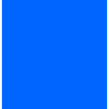
Принадлежности для горелок Baltur
Принадлежности для горелок Delavan
Принадлежности для горелок Kromschroder
Принадлежности для горелок Satronic / Honeywell
Промышленная автоматика
Промышленная автоматика Siemens
Прочие запчасти Weishaupt
Горелки для котлов дизельные и газовые
Газовые горелки для котлов
Одноступенчатые газовые горелки для котлов
Двухступенчатые газовые горелки для котлов
Газовые горелки с механической модуляцией для котлов
Weishaupt горелки: газовые, дизельные, мазутные и
двухтопливные
Горелки газовые Weishaupt
Горелки дизельные Weishaupt
Горелки газодизельные Weishaupt
Горелки мазутные Weishaupt
Горелки газомазутные Weishaupt
Горелки керосиновые Weishaupt
Дизельные горелки для котлов
Двухступенчатые дизельные горелки для котлов
Одноступенчатые дизельные горелки для котлов
Горелки для котлов отопления Baltur
Горелки для котлов отопления Kromschroder