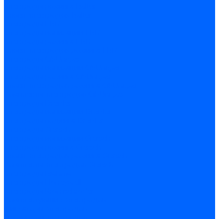
Электроды розжига Baltur
Блоки электродов Baltur
Электроды FBR
Электроды ионизации FBR
Электроды розжига FBR
Блоки электродов розжига FBR
Электроды CibUnigas
Электроды ионизации CibUnigas
Электроды розжига CibUnigas
Блоки электродов розжига CibUnigas
Комплекты электродов CibUnigas
Электроды Dreizler
Электроды ионизации Dreizler
Электроды поджига Dreizler
Электроды Giersch
Электроды ионизации Giersch
Электроды розжига Giersch
Блоки электродов розжига Giersch
Комплекты электродов Giersch
Электроды Brahma
Электроды Honeywell
Электроды Kromschroder
Комплектующие электродов
Фиксаторы электродов
Держатели электродов