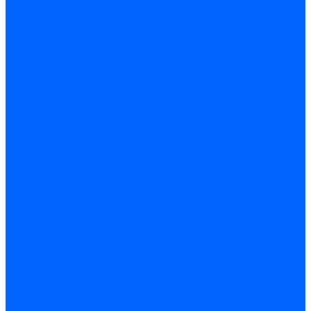
Миниконтакторы FBR
ЖК дисплеи, БУИ для горелок
ЖК дисплеи для горелок Elco
ЖК дисплеи для горелок Ecoflam
ЖК дисплеи для горелок Lamborghini
ЖК дисплеи DUNGS для горелок
Электрокомпоненты Satronic / Honeywell
Электрокомпоненты Baltur
Электрокомпоненты Brahma
Электрокомпоненты Cofi
Электрокомпоненты Dungs
Электрокомпоненты Honeywell
Переключатели потоков Honeywell
Электрокомпоненты Kromschroder
Электрокомпоненты Resideo
Электрокомпоненты Siemens
Электрокомпоненты Weishaupt
Миниконтакторы Weishaupt
ЖК дисплеи, БУИ Weishaupt
Электродвигатели
Электродвигатели для горелок Weishaupt
Электродвигатели для горелок Elco
Электродвигатели для горелок Ecoflam
Электродвигатели для горелок Riello
Электродвигатели для горелок FBR