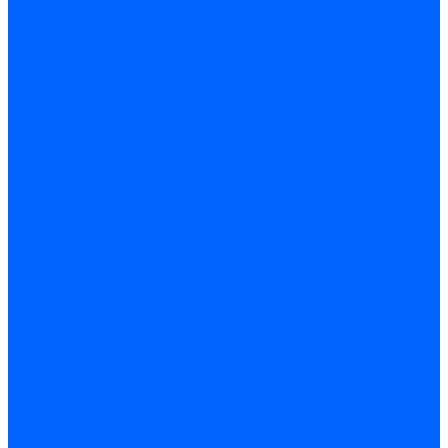
Запчасти для котлов
Автоматы горения для котлов
Горелки для котлов
Горелки для котлов Buderus
Газовые клапаны для котлов
Датчики температуры котла
Датчики температуры BAXI
Датчики температуры Buderus
Электроды для котлов
Электроды для котлов Buderus
Циркуляционные насосы
Вентиляторы для котлов
Вентиляторы для котлов BAXI
Вентиляторы для котлов Buderus
Термостаты
Термостаты комнатные Siemens
Инжекторы для котлов
Панели управления котла
Аноды магниевые
Аноды магниевые BAXI
Аноды магниевые Buderus
Комплекты перехода котла на сжиженный газ
Электромоторы для котла
Теплообменники для котлов
Байпас