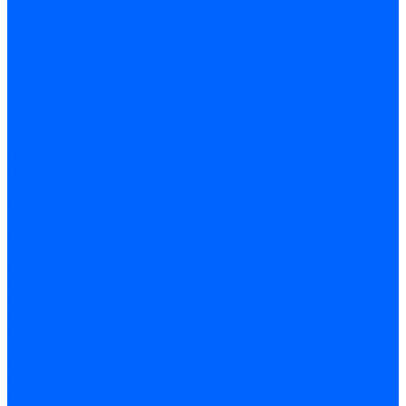
Доставка и оплата
Гарантия и условия возврата
Контакты
...
Каталог товаров
Запчасти для горелок
Блоки управления
Топочные автоматы Siemens
Менеджеры горения Weishaupt
Блоки управления Elco
Блоки управления Ecoflam
Блоки управления Riello
Блоки управления FBR
Топочные автоматы Honeywell
Блоки управления Lamborghini
Блоки управления Baltur
Блоки управления CibUnigas