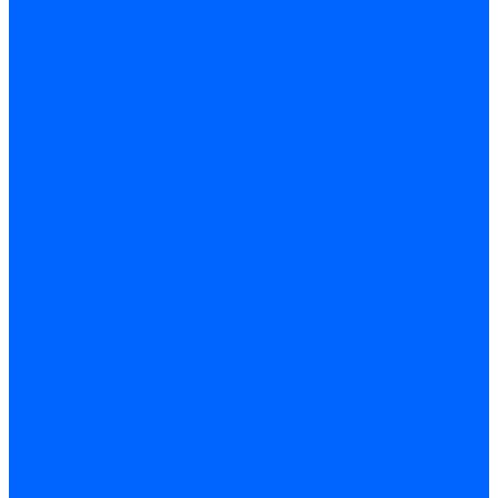
Электродвигатели для горелок Lamborghini
Электродвигатели для горелок Baltur
Электродвигатели для горелок CibUnigas
Электродвигатели для горелок Dreizler
Электродвигатели для горелок Giersch
Комплектующие электродвигателей
Конденсаторы
Конденсаторы электродвигателей Ecoflam
Конденсаторы электродвигателей FBR
Конденсаторы электродвигателей CibUnigas
Конденсаторы электродвигателей Lamborghini
Конденсаторы электродвигателей Baltur
Кабели электродвигателей
Кабели питания электродвигателей FBR
Кабели питания электродвигателей Lamborghini
Кабели питания электродвигателей CibUnigas
Фланцы электродвигателей
Фланцы электродвигателей Ecoflam
Сцепления электродвигателей
Сцепления электродвигателей FBR
Комплектующие электродвигателей Weishaupt
Конденсаторы электродвигателей Weishaupt
Сцепления электродвигателей Weishaupt
Фильры топливные и газовые
Фильтры Dungs для горелок