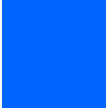
Запчасти жаровых труб Honeywell для горелок
Запчасти жаровых труб Kromschroder
Запчасти жаровых труб для горелок Baltur
Уравнительные диски Baltur
Компоненты газовой трубы Baltur
Компоненты жидкотопливной трубы Baltur
Комплектующие жаровых труб Weishaupt
Уравнительные диски Weishaupt
Компоненты газовой трубы Weishaupt
Компоненты жидкотопливной трубы Weishaupt
Уплотнения головы сгорания Weishaupt
Комплектующие к запорной арматуре
Затворы Siemens
Комплектующие к запорной арматуре Baltur
Комплектующие к запорной арматуре Siemens
Прочие запчасти для горелки
Компоненты жидкотопливной трубы Delavan
Компоненты жидкотопливной трубы Honeywell
Контрольно-измерительные приборы
Датчики давления Dungs
Датчики давления Siemens
Краны и клапаны Kromschroder
Принадлежности Brahma для горелок
Принадлежности Honeywell для горелок
Принадлежности Siemens для горелок