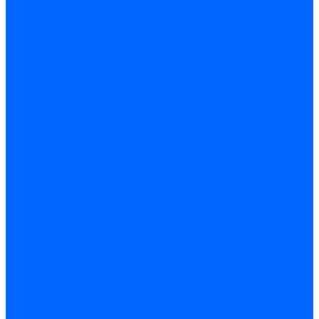
Датчики пламени Siemens
Датчики пламени Ecoflam
Датчики пламени FBR
Датчики пламени Lamborghini
Датчики пламени Baltur
Датчики пламени CibUnigas
Датчики пламени Satronic / Honeywell
Датчики пламени Giersch
Датчики пламени Brahma
Датчики пламени Dungs
Датчики пламени Honeywell
Датчики пламени Kromschroder
Датчики пламени Resideo
Датчики пламени Weishaupt
Комплектующие Датчиков пламени
Запчасти датчиков пламени Siemens для горелок
Кабели дитчиков пламени
Фиксаторы
Запасные части датчиков пламени Satronic / Honeywell
Запасные части датчиков пламени Brahma
Запасные части датчиков пламени Honeywell
Запасные части датчиков пламени Kromschroder
Запасные части датчиков пламени Resideo
Запасные части датчиков пламени для горелок Baltur
Комплектующие датчиков пламени Weishaupt