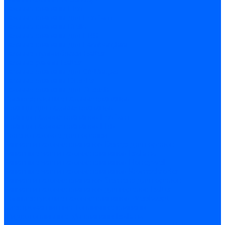
Газовые клапаны Elco
Газовые клапаны для Ecoflam
Газовые клапаны Riello
Газовые клапаны для FBR
Газовые клапаны для Lamborghini
Газовые мультиблоки Baltur
Газовые рампы Baltur
Газовые клапаны для CibUnigas
Газовые клапаны Dreizler
Газовые клапаны для Giersch
Комплектующие газовых клапанов
Фланцы для газовых клапанов
Фланцы газовых клапанов Ecoflam
Фланцы газовых клапанов FBR
Колено газовое для горелки
Запчасти газовых клапанов Dungs для горелок
Запасные части газовых клапанов Brahma
Запасные части газовых клапанов Honeywell
Запасные части газовых клапанов Kromschroder
Запчасти газовых клапанов Siemens для горелок
Запчасти газовых клапанов для горелок Baltur
Комплектующие газовых клапанов Weishaupt
Электромагнитные Топливные клапаны
Жидкотопливные э/м клапаны Brahma