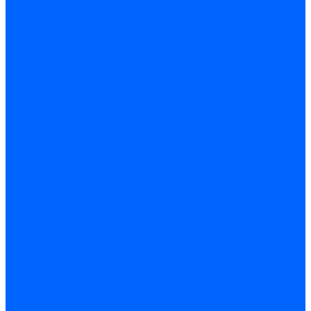
Блоки контроля герметичности Baltur
Блоки контроля герметичности Honeywell
Блоки контроля герметичности Kromschroder
Блоки контроля герметичности Siemens
Жидкотопливные шланги
Жидкотопливные шланги Ecoflam
Жидкотопливные шланги FBR
Жидкотопливные шланги Lamborghini
Жидкотопливные шланги CibUnigas
Шланги жидкотопливные Weishaupt
Газовые подводки
Форсуночные шланги
Жидкотопливные трубки для горелок
Жидкотопливные трубки Weishaupt
Фитинги
Фитинги Ecoflam
Фитинги жидкотопливные Baltur
Манометры
Вакуометры
Термометры
Комплект перехода на сжиженный газ
Датчики температуры и влажности
Датчики влажности и температуры Siemens
Регуляторы давления газа
Регуляторы давления газа Dungs