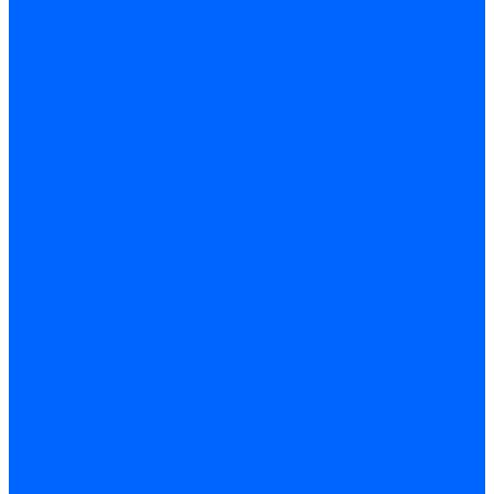
Кабели электродов Honeywell
Кабели электродов Kromschroder
Комплектующие кабелей
Запчасти кабелей розжига и ионизации Baltur
Комплектующие кабелей поджига и ионизации Weishaupt
Сервоприводы
Сервоприводы Siemens
Сервоприводы Weishaupt
Сервоприводы Elco
Сервоприводы Ecoflam
Сервоприводы Riello
Сервоприводы FBR
Сервоприводы Lamborghini
Сервоприводы Baltur
Сервоприводы CibUnigas
Сервоприводы Honeywell
Сервоприводы Dreizler
Сервоприводы Giersch
Сервоприводы Dungs
Сервоприводы Kromschroder
Сервоприводы Satronic / Honeywell
Комплектующие для сервоприводов
Вал воздушной заслонки
Пластина эластичная
Пружины сервоприводов