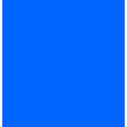
Керамическая изоляция
Удлинители электродов
Штекеры электродов
Запчасти электродов Brahma
Запчасти электродов Kromschroder
Запчасти электродов розжига и ионизации Baltur
Комплектующие электродов Weishaupt
Трансформаторы розжига
Трансформаторы розжига FIDA
Трансформаторы розжига Danfoss
Трансформаторы розжига Weishaupt
Трансформаторы розжига Elco
Трансформаторы розжига Ecoflam
Трансформаторы розжига Riello
Трансформаторы розжига FBR
Трансформаторы розжига Lamborghini
Трансформаторы розжига Baltur
Трансформаторы розжига CibUnigas
Трансформаторы розжига Giersch
Трансформаторы розжига Dreizler
Трансформаторы поджига Dungs
Трансформаторы розжига Brahma
Трансформаторы розжига Cofi
Трансформаторы розжига Honeywell
Трансформаторы розжига Kromschroder