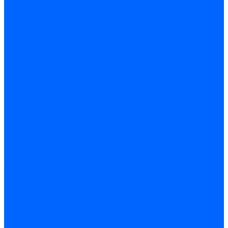
Трубы жаровые Weishaupt
Трубы жаровые Ecoflam
Трубы жаровые FBR
Трубы жаровые Lamborghini
Трубы жаровые Baltur
Жаровые трубы для газовых горелок Baltur
Трубы жаровые CibUnigas
Жаровые трубы Honeywell
Жаровые трубы Kromschroder
Комплектующие жаровых труб
Уравнительные диски
Уравнительные диски Elco
Уравнительные диски Ecoflam
Уравнительные диски Riello
Уравнительные диски FBR
Уравнительные диски Lamborhgini
Завихрители Dreizler
Уравнительные диски Giersch
Диффузоры
Диффузоры Ecoflam
Фланцы
Прокладки фланца
Прокладки фланца Ecoflam
Прокладки фланца FBR
Комплекты удлинения головы сгорания