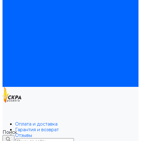
Байпасы BAXI
Кабели для котлов
Трубки соединительные для котлов
Платы электронные для котлов
Прокладки для котлов
Расширительные баки
Расширительные баки BAXI
Расширительные баки Buderus
Прочие запчасти для котлов
Запчасти Honeywell для котлов
Запчасти Resideo для котлов
Запчасти для котлов Brahma
Доставка и оплата
Гарантия и условия возврата
Контакты
Оплата и доставка
Гарантия и возврат
Поиск
Отзывы