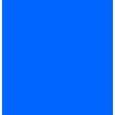
Регуляторы соотношения топливо-воздух
Приводы гидравлические
Регуляторы и сцепления
Шарнирные соединения
Кабели сервопривода
Держатель сервопривода
Шкалы воздушных заслонок
Запасные части сервоприводов и заслонок Siemens для
горелок
Запасные части сервоприводов и заслонок для горелок
Baltur
Запчасти сервоприводов Honeywell
Запчасти сервоприводов Kromschroder
Комплектующие сервоприводов Weishaupt
Заслонки для горелок
Воздушные заслонки Ecoflam
Воздушные заслонки Lamborghini
Заслонки Dungs для горелок
Заслонки Honeywell для горелок
Заслонки Kromschroder для горелок
Заслонки Siemens для горелок
Заслонки воздушные и газовые Weishaupt
Заслонки для горелок Baltur
Электрокомпоненты, ЖК дисплеи, БУИ для горелок
Миниконтакторы для горелок