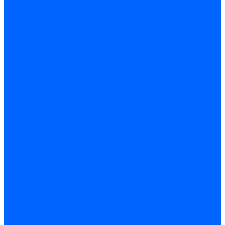
Регуляторы давления газа Baltur
Регуляторы давления газа Honeywell
Регуляторы давления газа Kromschroder
Регуляторы давления газа Siemens
Регуляторы давления газа Weishaupt
Комплектующие регуляторов давления
Запчасти регуляторов давления Dungs
Запасные части регуляторов давления Honeywell
Запчасти регуляторов давления Kromschroder
Компенсатор газовый
Пружины
Ёршики
Корпусные части, прокладки, винты и прочее
Кожухи
Кожухи Ecoflam
Кожухи FBR
Кожухи Lamborghini
Смотровые стекла
Заглушки, Винты
Заглушки, винты Weishaupt
Пластины панелей управления
Прокладки, стопортные кольца, уплотнения
Weishaupt прокладки, стопортные кольца, уплотнения
Панели управления
Трубы жаровые