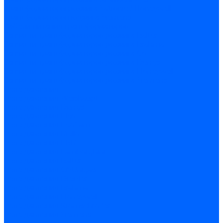
Трансформаторы розжига Satronic / Honeywell
Трансформаторы поджига Siemens
Кабели питания трансформаторов
Запчасти трансформаторов розжига Baltur
Запчасти трансформаторов розжига Brahma
Запчасти трансформаторов розжига Cofi
Запчасти трансформаторов розжига Dungs
Запчасти трансформаторов розжига Honeywell
Запчасти трансформаторов розжига Siemens
Реле давления
Реле давления Weishaupt
Реле давления Dungs
Реле давления Elco
Реле давления Ecoflam
Реле давления Riello
Реле давления FBR
Реле давления Lamborghini
Реле давления Baltur
Реле давления CibUnigas
Реле давления Dreizler
Реле давления Brahma
Реле давления Honeywell
Реле давления Kromschroder
Реле давления Siemens