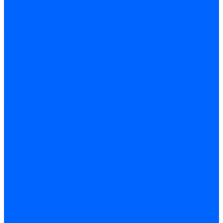
Блоки управления Giersch
Блоки управления Dreizler
Блоки управления Siemens
Блоки управления DUNGS
Топочные автоматы Brahma
Топочные автоматы Kromschroder
Топочные автоматы Resideo
Запчасти топочных автоматов
Запчасти топочных автоматов Baltur
Запчасти топочных автоматов Brahma
Запчасти топочных автоматов Dungs
Запчасти топочных автоматов Honeywell
Запчасти топочных автоматов Kromschroder
Насосы для горелок
Насосы Suntec
Насосы Suntec 21600 Longvic
Насосы Danfoss
Насосы для горелок Weishaupt
Насосы для горелок Elco
Насосы для горелок Riello
Насосы для горелок FBR
Насосы для горелок Lamborghini
Насосы для горелок Baltur
Насосы для горелок CibUnigas
Запчасти для насосов