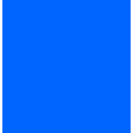
Кабели поджига и ионизации
Кабели поджига и ионизации Weishaupt
Кабели ионизации Weishaupt
Кабели поджига Weishaupt
Комплекты кабелей Weishaupt
Кабели поджига и ионизации Ecoflam
Кабели поджига Ecoflam
Кабели ионизации Ecoflam
Кабели поджига и ионазации FBR
Кабели ионизации FBR
Кабели поджига FBR
Кабели поджига и ионазации Lamborhini
Кабели ионизации Lamborghini
Кабели поджига Lamborghini
Кабели поджига и ионазации Baltur
Кабели ионизации Baltur
Кабели поджига Baltur
Кабели поджига и ионазации CibUnigas
Кабели ионизации CibUnigas
Кабели поджига CibUnigas
Кабели ионизации
Кабели поджига
Кабели в комплекте
Кабели электродов Cofi
Кабели электродов Dungs