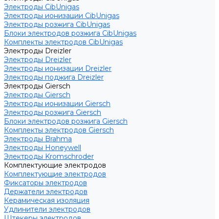
Электроды CibUnigas
Электроды ионизации CibUnigas
Электроды розжига CibUnigas
Блоки электродов розжига CibUnigas
Комплекты электродов CibUnigas
Электроды Dreizler
Электроды Dreizler
Электроды ионизации Dreizler
Электроды поджига Dreizler
Электроды Giersch
Электроды Giersch
Электроды ионизации Giersch
Электроды розжига Giersch
Блоки электродов розжига Giersch
Комплекты электродов Giersch
Электроды Brahma
Электроды Honeywell
Электроды Kromschroder
Комплектующие электродов
Комплектующие электродов
Фиксаторы электродов
Держатели электродов
Керамическая изоляция
Удлинители электродов
Штекеры электродов