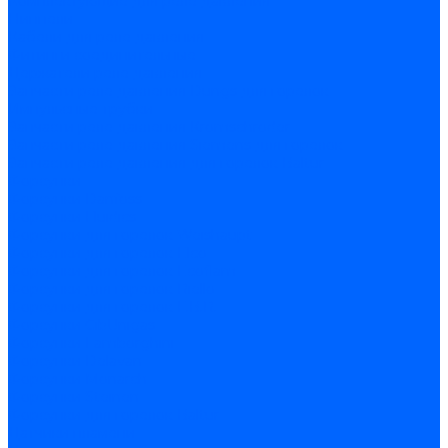
Комплектующие для реле давления
Ниппели
Кабели для реле давления
Фитинги соединительные
Держатели реле давления
Запчасти реле давления Dungs для горелок
Импульсные трубки
Запчасти реле давления Kromschroder
Запчасти реле давления Siemens для горелок
Запчасти реле давления для горелок Baltur
Форсунки
Форсунки Danfoss
Форсунки Fluidics
Форсунки для горелок Weishaupt
Форсунки для горелок Elco
Форсунки для горелок Ecoflam
Форсунки для горелок Riello
Форсунки для горелок F.B.R.
Форсунки CibUnigas
Форсунки Lamborghini
Форсунки Delavan
Форсунки Monarch
Форсунки Steinen
Форсунки для горелок Baltur
Датчики пламени