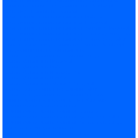
Жидкотопливные электромагнитные клапаны Baltur
Клапаны топливные электромагнитные Weishaupt
Запчасти для топливных клапанов
Запчасти жидкотопливных клапанов Brahma
Запчасти жидкотопливных клапанов Honeywell
Запчасти жидкотопливных клапанов Satronic / Honeywell
Запчасти жидкотопливных клапанов Siemens для горелок
Запчасти жидкотопливных клапанов для горелок Baltur
Комплектующие жидкотопливных клапанов Weishaupt
Электромагнитные Газовые клапаны
Газовые электромагнитные клапаны Dungs
Газовые э/м клапаны Honeywell
Газовые э/м клапаны Brahma
Газовые э/м клапаны Kromschroder
Газовые э/м клапаны Resideo
Газовые э/м клапаны Satronic / Honeywell
Газовые электромагнитные клапаны Baltur
Газовые электромагнитные клапаны Siemens
Клапаны газовые электромагнитные Weishaupt
Запасные части газовых клапанов
Запасные части газовых клапанов Siemens
Запасные части газовых клапанов для горелок Baltur
Запасные части газовых клапанов для горелок Dungs
Блоки контроля герметичности
Блоки контроля герметичности Dungs