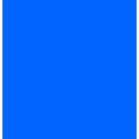
Запчасти насосов для горелок Baltur
Электроды поджига и ионизации
Электроды Weishaupt
Электроды ионизации Weishaupt
Электроды розжига Weishaupt
Электроды Elco
Электроды ионизации Elco
Электроды розжига Elco
Блоки электродов розжига Elco
Комплекты электродов Elco
Электроды Ecoflam
Электроды ионизации Ecoflam
Электроды розжига Ecoflam
Блоки электродов розжага Ecoflam
Комплекты электродов Ecoflam
Электроды Riello
Электроды ионизации Riello
Электроды розжига Riello
Комплекты электродов Riello
Электроды Lamborghini
Электроды ионизации Lamborghini
Электроды розжига Lamborghini
Блоки электродов Lamborghini
Электроды поджига и ионизации Baltur
Электроды ионизации Baltur