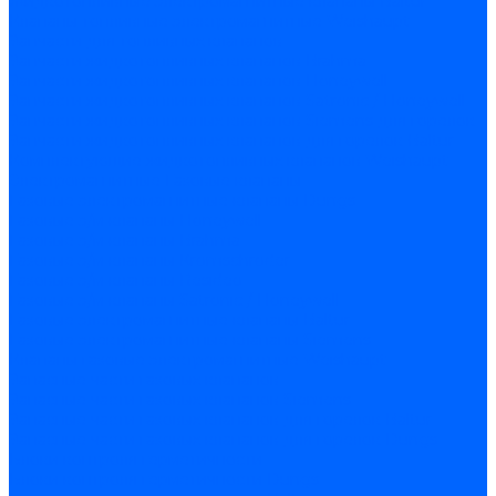
Жидкотопливные электромагнитные клапаны Baltur
Клапаны топливные электромагнитные Weishaupt
Запчасти для топливных клапанов
Запчасти жидкотопливных клапанов Brahma
Запчасти жидкотопливных клапанов Honeywell
Запчасти жидкотопливных клапанов Satronic / Honeywell
Запчасти жидкотопливных клапанов Siemens для горелок
Запчасти жидкотопливных клапанов для горелок Baltur
Комплектующие жидкотопливных клапанов Weishaupt
Электромагнитные Газовые клапаны
Газовые электромагнитные клапаны Dungs
Газовые э/м клапаны Honeywell
Газовые э/м клапаны Brahma
Газовые э/м клапаны Kromschroder
Газовые э/м клапаны Resideo
Газовые э/м клапаны Satronic / Honeywell
Газовые электромагнитные клапаны Baltur
Газовые электромагнитные клапаны Siemens
Клапаны газовые электромагнитные Weishaupt
Запасные части газовых клапанов
Запасные части газовых клапанов Siemens
Запасные части газовых клапанов для горелок Baltur
Запасные части газовых клапанов для горелок Dungs
Блоки контроля герметичности
Блоки контроля герметичности Dungs