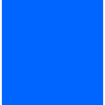
Кабели поджига и ионизации
Кабели поджига и ионизации Weishaupt
Кабели ионизации Weishaupt
Кабели поджига Weishaupt
Комплекты кабелей Weishaupt
Кабели поджига и ионизации Ecoflam
Кабели поджига Ecoflam
Кабели ионизации Ecoflam
Кабели поджига и ионазации FBR
Кабели ионизации FBR
Кабели поджига FBR
Кабели поджига и ионазации Lamborhini
Кабели ионизации Lamborghini
Кабели поджига Lamborghini
Кабели поджига и ионазации Baltur
Кабели ионизации Baltur
Кабели поджига Baltur
Кабели поджига и ионазации CibUnigas
Кабели ионизации CibUnigas
Кабели поджига CibUnigas
Кабели ионизации
Кабели поджига
Кабели в комплекте
Кабели электродов Cofi
Кабели электродов Dungs