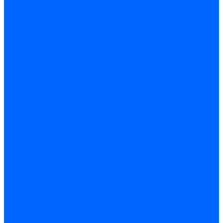
Комплектующие для реле давления
Ниппели
Кабели для реле давления
Фитинги соединительные
Держатели реле давления
Запчасти реле давления Dungs для горелок
Импульсные трубки
Запчасти реле давления Kromschroder
Запчасти реле давления Siemens для горелок
Запчасти реле давления для горелок Baltur
Форсунки
Форсунки Danfoss
Форсунки Fluidics
Форсунки для горелок Weishaupt
Форсунки для горелок Elco
Форсунки для горелок Ecoflam
Форсунки для горелок Riello
Форсунки для горелок F.B.R.
Форсунки CibUnigas
Форсунки Lamborghini
Форсунки Delavan
Форсунки Monarch
Форсунки Steinen
Форсунки для горелок Baltur
Датчики пламени