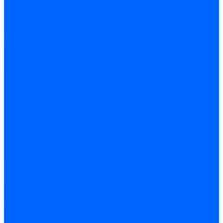
Электродвигатели для горелок Lamborghini
Электродвигатели для горелок Baltur
Электродвигатели для горелок CibUnigas
Электродвигатели для горелок Dreizler
Электродвигатели для горелок Giersch
Комплектующие электродвигателей
Конденсаторы
Конденсаторы электродвигателей Ecoflam
Конденсаторы электродвигателей FBR
Конденсаторы электродвигателей CibUnigas
Конденсаторы электродвигателей Lamborghini
Конденсаторы электродвигателей Baltur
Кабели электродвигателей
Кабели питания электродвигателей FBR
Кабели питания электродвигателей Lamborghini
Кабели питания электродвигателей CibUnigas
Фланцы электродвигателей
Фланцы электродвигателей Ecoflam
Сцепления электродвигателей
Сцепления электродвигателей FBR
Комплектующие электродвигателей Weishaupt
Конденсаторы электродвигателей Weishaupt
Сцепления электродвигателей Weishaupt
Фильры топливные и газовые
Фильтры Dungs для горелок