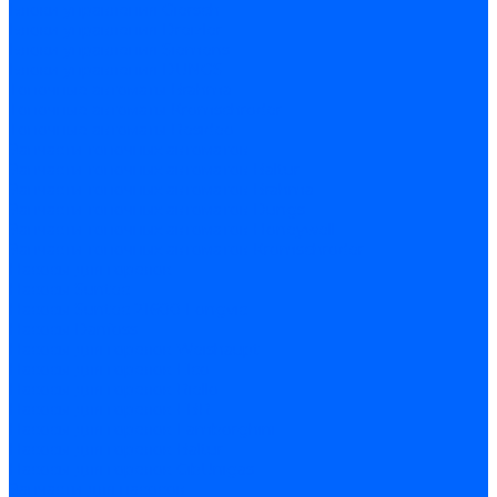
Блоки управления Giersch
Блоки управления Dreizler
Блоки управления Siemens
Блоки управления DUNGS
Топочные автоматы Brahma
Топочные автоматы Kromschroder
Топочные автоматы Resideo
Запчасти топочных автоматов
Запчасти топочных автоматов Baltur
Запчасти топочных автоматов Brahma
Запчасти топочных автоматов Dungs
Запчасти топочных автоматов Honeywell
Запчасти топочных автоматов Kromschroder
Насосы для горелок
Насосы Suntec
Насосы Suntec 21600 Longvic
Насосы Danfoss
Насосы для горелок Weishaupt
Насосы для горелок Elco
Насосы для горелок Riello
Насосы для горелок FBR
Насосы для горелок Lamborghini
Насосы для горелок Baltur
Насосы для горелок CibUnigas
Запчасти для насосов