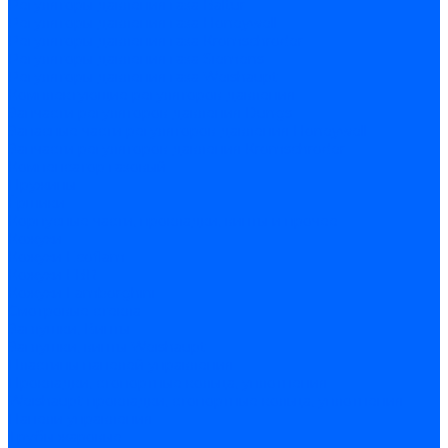
Регуляторы давления газа Baltur
Регуляторы давления газа Honeywell
Регуляторы давления газа Kromschroder
Регуляторы давления газа Siemens
Регуляторы давления газа Weishaupt
Комплектующие регуляторов давления
Запчасти регуляторов давления Dungs
Запасные части регуляторов давления Honeywell
Запчасти регуляторов давления Kromschroder
Компенсатор газовый
Пружины
Ёршики
Корпусные части, прокладки, винты и прочее
Кожухи
Кожухи Ecoflam
Кожухи FBR
Кожухи Lamborghini
Смотровые стекла
Заглушки, Винты
Заглушки, винты Weishaupt
Пластины панелей управления
Прокладки, стопортные кольца, уплотнения
Weishaupt прокладки, стопортные кольца, уплотнения
Панели управления
Трубы жаровые