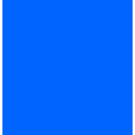
Фильтры для горелок Baltur
Запчасти фильтров Baltur
Комплектующие для фильров
Фильтрующие элементы
Запчасти фильтров Kromschroder
Запчасти фильтров для горелок Baltur
Принадлежности Dungs для горелок
Фильтры Honeywell для горелок
Фильтры Kromschroder для горелок
Вентиляторы
Вентиляторы для горелок Ecoflam
Вентиляторы для горелок FBR
Вентиляторы для горелок Lamborghini
Вентиляторы для горелок Baltur
Вентиляторы для горелок CibUnigas
Вентиляторы для горелок Giersch
Крыльчатки вентиляторов Weishaupt
Корпус вентилятора и воздухозаборный короб
Направляющие всасываемого воздуха
Звукоизоляции
Газовые клапаны, мультиблоки и рампы
Газовые мультиблоки Dungs
Газовые рампы Dungs
Газовые клапаны для Weishaupt
Рампы газовые Weishaupt