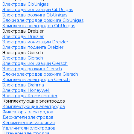
Электроды CibUnigas
Электроды ионизации CibUnigas
Электроды розжига CibUnigas
Блоки электродов розжига CibUnigas
Комплекты электродов CibUnigas
Электроды Dreizler
Электроды Dreizler
Электроды ионизации Dreizler
Электроды поджига Dreizler
Электроды Giersch
Электроды Giersch
Электроды ионизации Giersch
Электроды розжига Giersch
Блоки электродов розжига Giersch
Комплекты электродов Giersch
Электроды Brahma
Электроды Honeywell
Электроды Kromschroder
Комплектующие электродов
Комплектующие электродов
Фиксаторы электродов
Держатели электродов
Керамическая изоляция
Удлинители электродов
Штекеры электродов