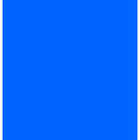
Датчики пламени Siemens
Датчики пламени Ecoflam
Датчики пламени FBR
Датчики пламени Lamborghini
Датчики пламени Baltur
Датчики пламени CibUnigas
Датчики пламени Satronic / Honeywell
Датчики пламени Giersch
Датчики пламени Brahma
Датчики пламени Dungs
Датчики пламени Honeywell
Датчики пламени Kromschroder
Датчики пламени Resideo
Датчики пламени Weishaupt
Комплектующие Датчиков пламени
Запчасти датчиков пламени Siemens для горелок
Кабели дитчиков пламени
Фиксаторы
Запасные части датчиков пламени Satronic / Honeywell
Запасные части датчиков пламени Brahma
Запасные части датчиков пламени Honeywell
Запасные части датчиков пламени Kromschroder
Запасные части датчиков пламени Resideo
Запасные части датчиков пламени для горелок Baltur
Комплектующие датчиков пламени Weishaupt