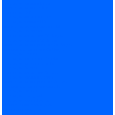
Электроды розжига Baltur
Блоки электродов Baltur
Электроды FBR
Электроды ионизации FBR
Электроды розжига FBR
Блоки электродов розжига FBR
Электроды CibUnigas
Электроды ионизации CibUnigas
Электроды розжига CibUnigas
Блоки электродов розжига CibUnigas
Комплекты электродов CibUnigas
Электроды Dreizler
Электроды ионизации Dreizler
Электроды поджига Dreizler
Электроды Giersch
Электроды ионизации Giersch
Электроды розжига Giersch
Блоки электродов розжига Giersch
Комплекты электродов Giersch
Электроды Brahma
Электроды Honeywell
Электроды Kromschroder
Комплектующие электродов
Фиксаторы электродов
Держатели электродов