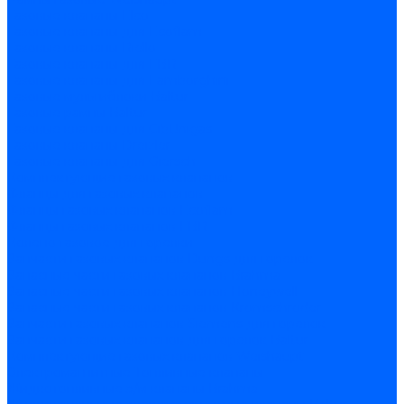
Газовые клапаны Elco
Газовые клапаны для Ecoflam
Газовые клапаны Riello
Газовые клапаны для FBR
Газовые клапаны для Lamborghini
Газовые мультиблоки Baltur
Газовые рампы Baltur
Газовые клапаны для CibUnigas
Газовые клапаны Dreizler
Газовые клапаны для Giersch
Комплектующие газовых клапанов
Фланцы для газовых клапанов
Фланцы газовых клапанов Ecoflam
Фланцы газовых клапанов FBR
Колено газовое для горелки
Запчасти газовых клапанов Dungs для горелок
Запасные части газовых клапанов Brahma
Запасные части газовых клапанов Honeywell
Запасные части газовых клапанов Kromschroder
Запчасти газовых клапанов Siemens для горелок
Запчасти газовых клапанов для горелок Baltur
Комплектующие газовых клапанов Weishaupt
Электромагнитные Топливные клапаны
Жидкотопливные э/м клапаны Brahma