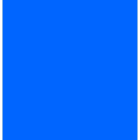
Запчасти для котлов
Автоматы горения для котлов
Горелки для котлов
Горелки для котлов Buderus
Газовые клапаны для котлов
Датчики температуры котла
Датчики температуры BAXI
Датчики температуры Buderus
Электроды для котлов
Электроды для котлов Buderus
Циркуляционные насосы
Вентиляторы для котлов
Вентиляторы для котлов BAXI
Вентиляторы для котлов Buderus
Термостаты
Термостаты комнатные Siemens
Инжекторы для котлов
Панели управления котла
Аноды магниевые
Аноды магниевые BAXI
Аноды магниевые Buderus
Комплекты перехода котла на сжиженный газ
Электромоторы для котла
Теплообменники для котлов
Байпас