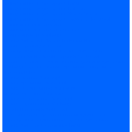
Принадлежности для горелок Baltur
Принадлежности для горелок Delavan
Принадлежности для горелок Kromschroder
Принадлежности для горелок Satronic / Honeywell
Промышленная автоматика
Промышленная автоматика Siemens
Прочие запчасти Weishaupt
Горелки для котлов дизельные и газовые
Газовые горелки для котлов
Одноступенчатые газовые горелки для котлов
Двухступенчатые газовые горелки для котлов
Газовые горелки с механической модуляцией для котлов
Weishaupt горелки: газовые, дизельные, мазутные и
двухтопливные
Горелки газовые Weishaupt
Горелки дизельные Weishaupt
Горелки газодизельные Weishaupt
Горелки мазутные Weishaupt
Горелки газомазутные Weishaupt
Горелки керосиновые Weishaupt
Дизельные горелки для котлов
Двухступенчатые дизельные горелки для котлов
Одноступенчатые дизельные горелки для котлов
Горелки для котлов отопления Baltur
Горелки для котлов отопления Kromschroder