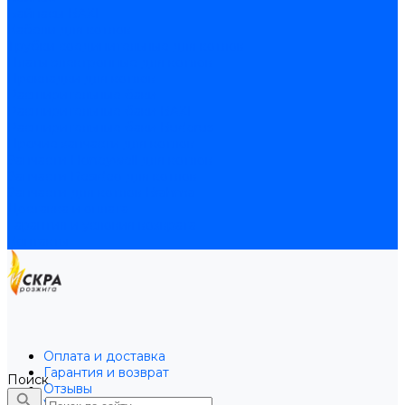
Байпасы BAXI
Кабели для котлов
Трубки соединительные для котлов
Платы электронные для котлов
Прокладки для котлов
Расширительные баки
Расширительные баки BAXI
Расширительные баки Buderus
Прочие запчасти для котлов
Запчасти Honeywell для котлов
Запчасти Resideo для котлов
Запчасти для котлов Brahma
Доставка и оплата
Гарантия и условия возврата
Контакты
Оплата и доставка
Гарантия и возврат
Поиск
Отзывы