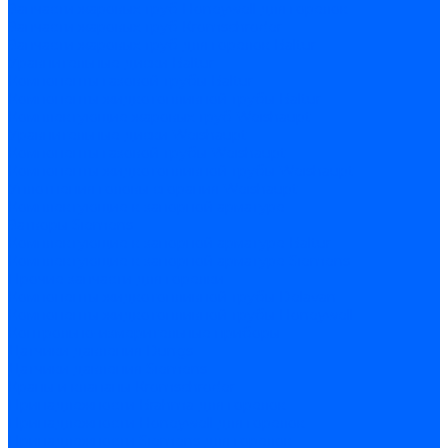
Запчасти жаровых труб Honeywell для горелок
Запчасти жаровых труб Kromschroder
Запчасти жаровых труб для горелок Baltur
Уравнительные диски Baltur
Компоненты газовой трубы Baltur
Компоненты жидкотопливной трубы Baltur
Комплектующие жаровых труб Weishaupt
Уравнительные диски Weishaupt
Компоненты газовой трубы Weishaupt
Компоненты жидкотопливной трубы Weishaupt
Уплотнения головы сгорания Weishaupt
Комплектующие к запорной арматуре
Затворы Siemens
Комплектующие к запорной арматуре Baltur
Комплектующие к запорной арматуре Siemens
Прочие запчасти для горелки
Компоненты жидкотопливной трубы Delavan
Компоненты жидкотопливной трубы Honeywell
Контрольно-измерительные приборы
Датчики давления Dungs
Датчики давления Siemens
Краны и клапаны Kromschroder
Принадлежности Brahma для горелок
Принадлежности Honeywell для горелок
Принадлежности Siemens для горелок