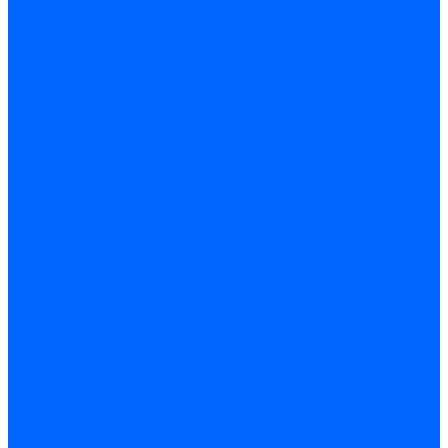
Блоки контроля герметичности Baltur
Блоки контроля герметичности Honeywell
Блоки контроля герметичности Kromschroder
Блоки контроля герметичности Siemens
Жидкотопливные шланги
Жидкотопливные шланги Ecoflam
Жидкотопливные шланги FBR
Жидкотопливные шланги Lamborghini
Жидкотопливные шланги CibUnigas
Шланги жидкотопливные Weishaupt
Газовые подводки
Форсуночные шланги
Жидкотопливные трубки для горелок
Жидкотопливные трубки Weishaupt
Фитинги
Фитинги Ecoflam
Фитинги жидкотопливные Baltur
Манометры
Вакуометры
Термометры
Комплект перехода на сжиженный газ
Датчики температуры и влажности
Датчики влажности и температуры Siemens
Регуляторы давления газа
Регуляторы давления газа Dungs