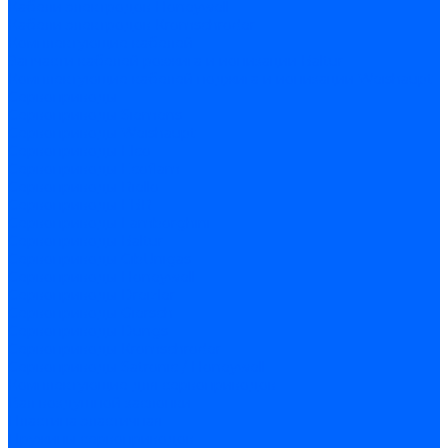
Кабели электродов Honeywell
Кабели электродов Kromschroder
Комплектующие кабелей
Запчасти кабелей розжига и ионизации Baltur
Комплектующие кабелей поджига и ионизации Weishaupt
Сервоприводы
Сервоприводы Siemens
Сервоприводы Weishaupt
Сервоприводы Elco
Сервоприводы Ecoflam
Сервоприводы Riello
Сервоприводы FBR
Сервоприводы Lamborghini
Сервоприводы Baltur
Сервоприводы CibUnigas
Сервоприводы Honeywell
Сервоприводы Dreizler
Сервоприводы Giersch
Сервоприводы Dungs
Сервоприводы Kromschroder
Сервоприводы Satronic / Honeywell
Комплектующие для сервоприводов
Вал воздушной заслонки
Пластина эластичная
Пружины сервоприводов