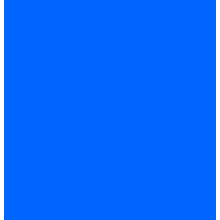
Трансформаторы розжига Satronic / Honeywell
Трансформаторы поджига Siemens
Кабели питания трансформаторов
Запчасти трансформаторов розжига Baltur
Запчасти трансформаторов розжига Brahma
Запчасти трансформаторов розжига Cofi
Запчасти трансформаторов розжига Dungs
Запчасти трансформаторов розжига Honeywell
Запчасти трансформаторов розжига Siemens
Реле давления
Реле давления Weishaupt
Реле давления Dungs
Реле давления Elco
Реле давления Ecoflam
Реле давления Riello
Реле давления FBR
Реле давления Lamborghini
Реле давления Baltur
Реле давления CibUnigas
Реле давления Dreizler
Реле давления Brahma
Реле давления Honeywell
Реле давления Kromschroder
Реле давления Siemens