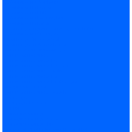
Трубы жаровые Weishaupt
Трубы жаровые Ecoflam
Трубы жаровые FBR
Трубы жаровые Lamborghini
Трубы жаровые Baltur
Жаровые трубы для газовых горелок Baltur
Трубы жаровые CibUnigas
Жаровые трубы Honeywell
Жаровые трубы Kromschroder
Комплектующие жаровых труб
Уравнительные диски
Уравнительные диски Elco
Уравнительные диски Ecoflam
Уравнительные диски Riello
Уравнительные диски FBR
Уравнительные диски Lamborhgini
Завихрители Dreizler
Уравнительные диски Giersch
Диффузоры
Диффузоры Ecoflam
Фланцы
Прокладки фланца
Прокладки фланца Ecoflam
Прокладки фланца FBR
Комплекты удлинения головы сгорания