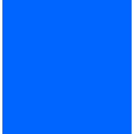
Доставка и оплата
Гарантия и условия возврата
Контакты
...
Каталог товаров
Запчасти для горелок
Блоки управления
Топочные автоматы Siemens
Менеджеры горения Weishaupt
Блоки управления Elco
Блоки управления Ecoflam
Блоки управления Riello
Блоки управления FBR
Топочные автоматы Honeywell
Блоки управления Lamborghini
Блоки управления Baltur
Блоки управления CibUnigas