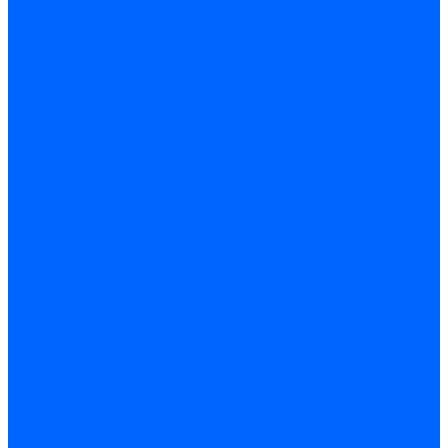
Керамическая изоляция
Удлинители электродов
Штекеры электродов
Запчасти электродов Brahma
Запчасти электродов Kromschroder
Запчасти электродов розжига и ионизации Baltur
Комплектующие электродов Weishaupt
Трансформаторы розжига
Трансформаторы розжига FIDA
Трансформаторы розжига Danfoss
Трансформаторы розжига Weishaupt
Трансформаторы розжига Elco
Трансформаторы розжига Ecoflam
Трансформаторы розжига Riello
Трансформаторы розжига FBR
Трансформаторы розжига Lamborghini
Трансформаторы розжига Baltur
Трансформаторы розжига CibUnigas
Трансформаторы розжига Giersch
Трансформаторы розжига Dreizler
Трансформаторы поджига Dungs
Трансформаторы розжига Brahma
Трансформаторы розжига Cofi
Трансформаторы розжига Honeywell
Трансформаторы розжига Kromschroder