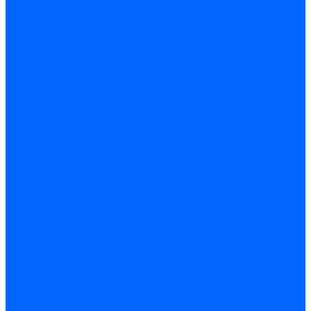
Миниконтакторы FBR
ЖК дисплеи, БУИ для горелок
ЖК дисплеи для горелок Elco
ЖК дисплеи для горелок Ecoflam
ЖК дисплеи для горелок Lamborghini
ЖК дисплеи DUNGS для горелок
Электрокомпоненты Satronic / Honeywell
Электрокомпоненты Baltur
Электрокомпоненты Brahma
Электрокомпоненты Cofi
Электрокомпоненты Dungs
Электрокомпоненты Honeywell
Переключатели потоков Honeywell
Электрокомпоненты Kromschroder
Электрокомпоненты Resideo
Электрокомпоненты Siemens
Электрокомпоненты Weishaupt
Миниконтакторы Weishaupt
ЖК дисплеи, БУИ Weishaupt
Электродвигатели
Электродвигатели для горелок Weishaupt
Электродвигатели для горелок Elco
Электродвигатели для горелок Ecoflam
Электродвигатели для горелок Riello
Электродвигатели для горелок FBR