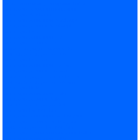
Запчасти насосов для горелок Baltur
Электроды поджига и ионизации
Электроды Weishaupt
Электроды ионизации Weishaupt
Электроды розжига Weishaupt
Электроды Elco
Электроды ионизации Elco
Электроды розжига Elco
Блоки электродов розжига Elco
Комплекты электродов Elco
Электроды Ecoflam
Электроды ионизации Ecoflam
Электроды розжига Ecoflam
Блоки электродов розжага Ecoflam
Комплекты электродов Ecoflam
Электроды Riello
Электроды ионизации Riello
Электроды розжига Riello
Комплекты электродов Riello
Электроды Lamborghini
Электроды ионизации Lamborghini
Электроды розжига Lamborghini
Блоки электродов Lamborghini
Электроды поджига и ионизации Baltur
Электроды ионизации Baltur