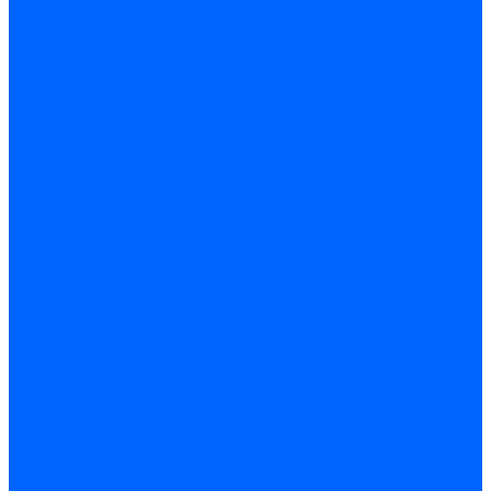
Регуляторы соотношения топливо-воздух
Приводы гидравлические
Регуляторы и сцепления
Шарнирные соединения
Кабели сервопривода
Держатель сервопривода
Шкалы воздушных заслонок
Запасные части сервоприводов и заслонок Siemens для
горелок
Запасные части сервоприводов и заслонок для горелок
Baltur
Запчасти сервоприводов Honeywell
Запчасти сервоприводов Kromschroder
Комплектующие сервоприводов Weishaupt
Заслонки для горелок
Воздушные заслонки Ecoflam
Воздушные заслонки Lamborghini
Заслонки Dungs для горелок
Заслонки Honeywell для горелок
Заслонки Kromschroder для горелок
Заслонки Siemens для горелок
Заслонки воздушные и газовые Weishaupt
Заслонки для горелок Baltur
Электрокомпоненты, ЖК дисплеи, БУИ для горелок
Миниконтакторы для горелок