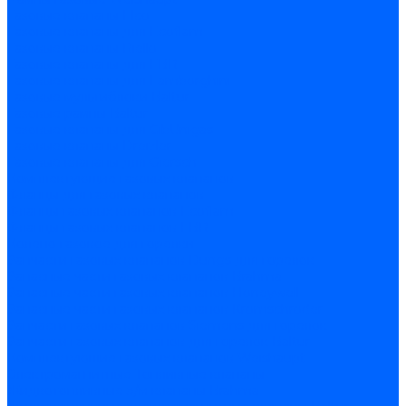
Газовые клапаны Elco
Газовые клапаны для Ecoflam
Газовые клапаны Riello
Газовые клапаны для FBR
Газовые клапаны для Lamborghini
Газовые мультиблоки Baltur
Газовые рампы Baltur
Газовые клапаны для CibUnigas
Газовые клапаны Dreizler
Газовые клапаны для Giersch
Комплектующие газовых клапанов
Фланцы для газовых клапанов
Фланцы газовых клапанов Ecoflam
Фланцы газовых клапанов FBR
Колено газовое для горелки
Запчасти газовых клапанов Dungs для горелок
Запасные части газовых клапанов Brahma
Запасные части газовых клапанов Honeywell
Запасные части газовых клапанов Kromschroder
Запчасти газовых клапанов Siemens для горелок
Запчасти газовых клапанов для горелок Baltur
Комплектующие газовых клапанов Weishaupt
Электромагнитные Топливные клапаны
Жидкотопливные э/м клапаны Brahma