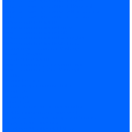
Блоки контроля герметичности Baltur
Блоки контроля герметичности Honeywell
Блоки контроля герметичности Kromschroder
Блоки контроля герметичности Siemens
Жидкотопливные шланги
Жидкотопливные шланги Ecoflam
Жидкотопливные шланги FBR
Жидкотопливные шланги Lamborghini
Жидкотопливные шланги CibUnigas
Шланги жидкотопливные Weishaupt
Газовые подводки
Форсуночные шланги
Жидкотопливные трубки для горелок
Жидкотопливные трубки Weishaupt
Фитинги
Фитинги Ecoflam
Фитинги жидкотопливные Baltur
Манометры
Вакуометры
Термометры
Комплект перехода на сжиженный газ
Датчики температуры и влажности
Датчики влажности и температуры Siemens
Регуляторы давления газа
Регуляторы давления газа Dungs