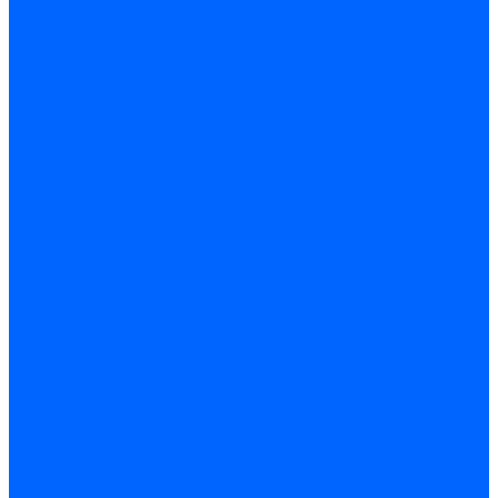
Трансформаторы розжига Satronic / Honeywell
Трансформаторы поджига Siemens
Кабели питания трансформаторов
Запчасти трансформаторов розжига Baltur
Запчасти трансформаторов розжига Brahma
Запчасти трансформаторов розжига Cofi
Запчасти трансформаторов розжига Dungs
Запчасти трансформаторов розжига Honeywell
Запчасти трансформаторов розжига Siemens
Реле давления
Реле давления Weishaupt
Реле давления Dungs
Реле давления Elco
Реле давления Ecoflam
Реле давления Riello
Реле давления FBR
Реле давления Lamborghini
Реле давления Baltur
Реле давления CibUnigas
Реле давления Dreizler
Реле давления Brahma
Реле давления Honeywell
Реле давления Kromschroder
Реле давления Siemens