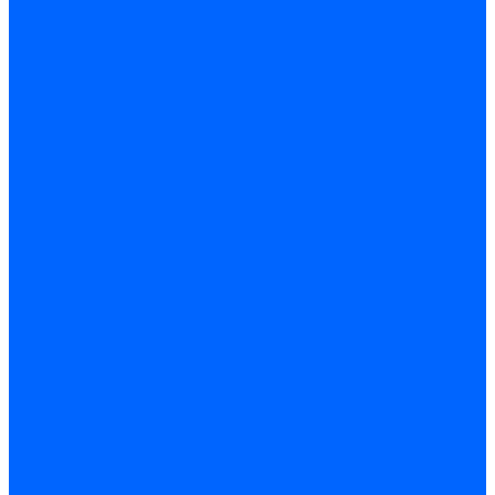
Кабели поджига и ионизации
Кабели поджига и ионизации Weishaupt
Кабели ионизации Weishaupt
Кабели поджига Weishaupt
Комплекты кабелей Weishaupt
Кабели поджига и ионизации Ecoflam
Кабели поджига Ecoflam
Кабели ионизации Ecoflam
Кабели поджига и ионазации FBR
Кабели ионизации FBR
Кабели поджига FBR
Кабели поджига и ионазации Lamborhini
Кабели ионизации Lamborghini
Кабели поджига Lamborghini
Кабели поджига и ионазации Baltur
Кабели ионизации Baltur
Кабели поджига Baltur
Кабели поджига и ионазации CibUnigas
Кабели ионизации CibUnigas
Кабели поджига CibUnigas
Кабели ионизации
Кабели поджига
Кабели в комплекте
Кабели электродов Cofi
Кабели электродов Dungs