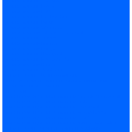
Датчики пламени Siemens
Датчики пламени Ecoflam
Датчики пламени FBR
Датчики пламени Lamborghini
Датчики пламени Baltur
Датчики пламени CibUnigas
Датчики пламени Satronic / Honeywell
Датчики пламени Giersch
Датчики пламени Brahma
Датчики пламени Dungs
Датчики пламени Honeywell
Датчики пламени Kromschroder
Датчики пламени Resideo
Датчики пламени Weishaupt
Комплектующие Датчиков пламени
Запчасти датчиков пламени Siemens для горелок
Кабели дитчиков пламени
Фиксаторы
Запасные части датчиков пламени Satronic / Honeywell
Запасные части датчиков пламени Brahma
Запасные части датчиков пламени Honeywell
Запасные части датчиков пламени Kromschroder
Запасные части датчиков пламени Resideo
Запасные части датчиков пламени для горелок Baltur
Комплектующие датчиков пламени Weishaupt