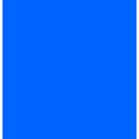
Блоки управления Giersch
Блоки управления Dreizler
Блоки управления Siemens
Блоки управления DUNGS
Топочные автоматы Brahma
Топочные автоматы Kromschroder
Топочные автоматы Resideo
Запчасти топочных автоматов
Запчасти топочных автоматов Baltur
Запчасти топочных автоматов Brahma
Запчасти топочных автоматов Dungs
Запчасти топочных автоматов Honeywell
Запчасти топочных автоматов Kromschroder
Насосы для горелок
Насосы Suntec
Насосы Suntec 21600 Longvic
Насосы Danfoss
Насосы для горелок Weishaupt
Насосы для горелок Elco
Насосы для горелок Riello
Насосы для горелок FBR
Насосы для горелок Lamborghini
Насосы для горелок Baltur
Насосы для горелок CibUnigas
Запчасти для насосов