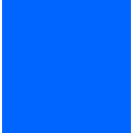
Кабели электродов Honeywell
Кабели электродов Kromschroder
Комплектующие кабелей
Запчасти кабелей розжига и ионизации Baltur
Комплектующие кабелей поджига и ионизации Weishaupt
Сервоприводы
Сервоприводы Siemens
Сервоприводы Weishaupt
Сервоприводы Elco
Сервоприводы Ecoflam
Сервоприводы Riello
Сервоприводы FBR
Сервоприводы Lamborghini
Сервоприводы Baltur
Сервоприводы CibUnigas
Сервоприводы Honeywell
Сервоприводы Dreizler
Сервоприводы Giersch
Сервоприводы Dungs
Сервоприводы Kromschroder
Сервоприводы Satronic / Honeywell
Комплектующие для сервоприводов
Вал воздушной заслонки
Пластина эластичная
Пружины сервоприводов