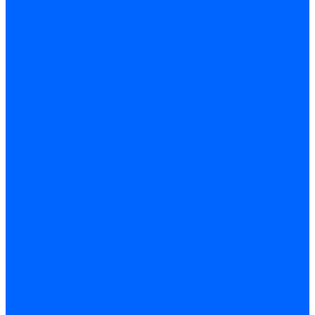
Трубы жаровые Weishaupt
Трубы жаровые Ecoflam
Трубы жаровые FBR
Трубы жаровые Lamborghini
Трубы жаровые Baltur
Жаровые трубы для газовых горелок Baltur
Трубы жаровые CibUnigas
Жаровые трубы Honeywell
Жаровые трубы Kromschroder
Комплектующие жаровых труб
Уравнительные диски
Уравнительные диски Elco
Уравнительные диски Ecoflam
Уравнительные диски Riello
Уравнительные диски FBR
Уравнительные диски Lamborhgini
Завихрители Dreizler
Уравнительные диски Giersch
Диффузоры
Диффузоры Ecoflam
Фланцы
Прокладки фланца
Прокладки фланца Ecoflam
Прокладки фланца FBR
Комплекты удлинения головы сгорания