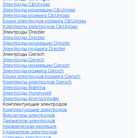
Электроды CibUnigas
Электроды ионизации CibUnigas
Электроды розжига CibUnigas
Блоки электродов розжига CibUnigas
Комплекты электродов CibUnigas
Электроды Dreizler
Электроды Dreizler
Электроды ионизации Dreizler
Электроды поджига Dreizler
Электроды Giersch
Электроды Giersch
Электроды ионизации Giersch
Электроды розжига Giersch
Блоки электродов розжига Giersch
Комплекты электродов Giersch
Электроды Brahma
Электроды Honeywell
Электроды Kromschroder
Комплектующие электродов
Комплектующие электродов
Фиксаторы электродов
Держатели электродов
Керамическая изоляция
Удлинители электродов
Штекеры электродов