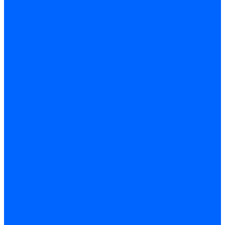
Запчасти жаровых труб Honeywell для горелок
Запчасти жаровых труб Kromschroder
Запчасти жаровых труб для горелок Baltur
Уравнительные диски Baltur
Компоненты газовой трубы Baltur
Компоненты жидкотопливной трубы Baltur
Комплектующие жаровых труб Weishaupt
Уравнительные диски Weishaupt
Компоненты газовой трубы Weishaupt
Компоненты жидкотопливной трубы Weishaupt
Уплотнения головы сгорания Weishaupt
Комплектующие к запорной арматуре
Затворы Siemens
Комплектующие к запорной арматуре Baltur
Комплектующие к запорной арматуре Siemens
Прочие запчасти для горелки
Компоненты жидкотопливной трубы Delavan
Компоненты жидкотопливной трубы Honeywell
Контрольно-измерительные приборы
Датчики давления Dungs
Датчики давления Siemens
Краны и клапаны Kromschroder
Принадлежности Brahma для горелок
Принадлежности Honeywell для горелок
Принадлежности Siemens для горелок