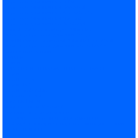
Регуляторы давления газа Baltur
Регуляторы давления газа Honeywell
Регуляторы давления газа Kromschroder
Регуляторы давления газа Siemens
Регуляторы давления газа Weishaupt
Комплектующие регуляторов давления
Запчасти регуляторов давления Dungs
Запасные части регуляторов давления Honeywell
Запчасти регуляторов давления Kromschroder
Компенсатор газовый
Пружины
Ёршики
Корпусные части, прокладки, винты и прочее
Кожухи
Кожухи Ecoflam
Кожухи FBR
Кожухи Lamborghini
Смотровые стекла
Заглушки, Винты
Заглушки, винты Weishaupt
Пластины панелей управления
Прокладки, стопортные кольца, уплотнения
Weishaupt прокладки, стопортные кольца, уплотнения
Панели управления
Трубы жаровые