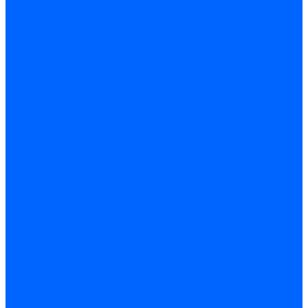
Запчасти насосов для горелок Baltur
Электроды поджига и ионизации
Электроды Weishaupt
Электроды ионизации Weishaupt
Электроды розжига Weishaupt
Электроды Elco
Электроды ионизации Elco
Электроды розжига Elco
Блоки электродов розжига Elco
Комплекты электродов Elco
Электроды Ecoflam
Электроды ионизации Ecoflam
Электроды розжига Ecoflam
Блоки электродов розжага Ecoflam
Комплекты электродов Ecoflam
Электроды Riello
Электроды ионизации Riello
Электроды розжига Riello
Комплекты электродов Riello
Электроды Lamborghini
Электроды ионизации Lamborghini
Электроды розжига Lamborghini
Блоки электродов Lamborghini
Электроды поджига и ионизации Baltur
Электроды ионизации Baltur