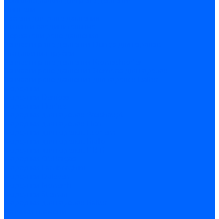
Комплектующие для реле давления
Ниппели
Кабели для реле давления
Фитинги соединительные
Держатели реле давления
Запчасти реле давления Dungs для горелок
Импульсные трубки
Запчасти реле давления Kromschroder
Запчасти реле давления Siemens для горелок
Запчасти реле давления для горелок Baltur
Форсунки
Форсунки Danfoss
Форсунки Fluidics
Форсунки для горелок Weishaupt
Форсунки для горелок Elco
Форсунки для горелок Ecoflam
Форсунки для горелок Riello
Форсунки для горелок F.B.R.
Форсунки CibUnigas
Форсунки Lamborghini
Форсунки Delavan
Форсунки Monarch
Форсунки Steinen
Форсунки для горелок Baltur
Датчики пламени