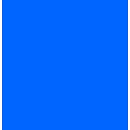
Керамическая изоляция
Удлинители электродов
Штекеры электродов
Запчасти электродов Brahma
Запчасти электродов Kromschroder
Запчасти электродов розжига и ионизации Baltur
Комплектующие электродов Weishaupt
Трансформаторы розжига
Трансформаторы розжига FIDA
Трансформаторы розжига Danfoss
Трансформаторы розжига Weishaupt
Трансформаторы розжига Elco
Трансформаторы розжига Ecoflam
Трансформаторы розжига Riello
Трансформаторы розжига FBR
Трансформаторы розжига Lamborghini
Трансформаторы розжига Baltur
Трансформаторы розжига CibUnigas
Трансформаторы розжига Giersch
Трансформаторы розжига Dreizler
Трансформаторы поджига Dungs
Трансформаторы розжига Brahma
Трансформаторы розжига Cofi
Трансформаторы розжига Honeywell
Трансформаторы розжига Kromschroder