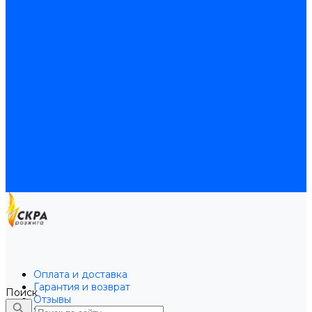
Байпасы BAXI
Кабели для котлов
Трубки соединительные для котлов
Платы электронные для котлов
Прокладки для котлов
Расширительные баки
Расширительные баки BAXI
Расширительные баки Buderus
Прочие запчасти для котлов
Запчасти Honeywell для котлов
Запчасти Resideo для котлов
Запчасти для котлов Brahma
Доставка и оплата
Гарантия и условия возврата
Контакты
Оплата и доставка
Гарантия и возврат
Поиск
Отзывы