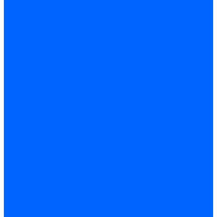
Электроды розжига Baltur
Блоки электродов Baltur
Электроды FBR
Электроды ионизации FBR
Электроды розжига FBR
Блоки электродов розжига FBR
Электроды CibUnigas
Электроды ионизации CibUnigas
Электроды розжига CibUnigas
Блоки электродов розжига CibUnigas
Комплекты электродов CibUnigas
Электроды Dreizler
Электроды ионизации Dreizler
Электроды поджига Dreizler
Электроды Giersch
Электроды ионизации Giersch
Электроды розжига Giersch
Блоки электродов розжига Giersch
Комплекты электродов Giersch
Электроды Brahma
Электроды Honeywell
Электроды Kromschroder
Комплектующие электродов
Фиксаторы электродов
Держатели электродов