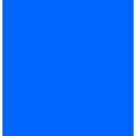
Запчасти для котлов
Автоматы горения для котлов
Горелки для котлов
Горелки для котлов Buderus
Газовые клапаны для котлов
Датчики температуры котла
Датчики температуры BAXI
Датчики температуры Buderus
Электроды для котлов
Электроды для котлов Buderus
Циркуляционные насосы
Вентиляторы для котлов
Вентиляторы для котлов BAXI
Вентиляторы для котлов Buderus
Термостаты
Термостаты комнатные Siemens
Инжекторы для котлов
Панели управления котла
Аноды магниевые
Аноды магниевые BAXI
Аноды магниевые Buderus
Комплекты перехода котла на сжиженный газ
Электромоторы для котла
Теплообменники для котлов
Байпас