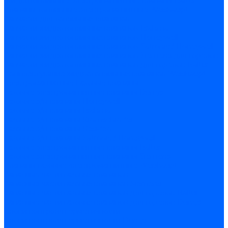
Жидкотопливные электромагнитные клапаны Baltur
Клапаны топливные электромагнитные Weishaupt
Запчасти для топливных клапанов
Запчасти жидкотопливных клапанов Brahma
Запчасти жидкотопливных клапанов Honeywell
Запчасти жидкотопливных клапанов Satronic / Honeywell
Запчасти жидкотопливных клапанов Siemens для горелок
Запчасти жидкотопливных клапанов для горелок Baltur
Комплектующие жидкотопливных клапанов Weishaupt
Электромагнитные Газовые клапаны
Газовые электромагнитные клапаны Dungs
Газовые э/м клапаны Honeywell
Газовые э/м клапаны Brahma
Газовые э/м клапаны Kromschroder
Газовые э/м клапаны Resideo
Газовые э/м клапаны Satronic / Honeywell
Газовые электромагнитные клапаны Baltur
Газовые электромагнитные клапаны Siemens
Клапаны газовые электромагнитные Weishaupt
Запасные части газовых клапанов
Запасные части газовых клапанов Siemens
Запасные части газовых клапанов для горелок Baltur
Запасные части газовых клапанов для горелок Dungs
Блоки контроля герметичности
Блоки контроля герметичности Dungs