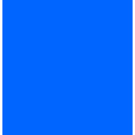
Электродвигатели для горелок Lamborghini
Электродвигатели для горелок Baltur
Электродвигатели для горелок CibUnigas
Электродвигатели для горелок Dreizler
Электродвигатели для горелок Giersch
Комплектующие электродвигателей
Конденсаторы
Конденсаторы электродвигателей Ecoflam
Конденсаторы электродвигателей FBR
Конденсаторы электродвигателей CibUnigas
Конденсаторы электродвигателей Lamborghini
Конденсаторы электродвигателей Baltur
Кабели электродвигателей
Кабели питания электродвигателей FBR
Кабели питания электродвигателей Lamborghini
Кабели питания электродвигателей CibUnigas
Фланцы электродвигателей
Фланцы электродвигателей Ecoflam
Сцепления электродвигателей
Сцепления электродвигателей FBR
Комплектующие электродвигателей Weishaupt
Конденсаторы электродвигателей Weishaupt
Сцепления электродвигателей Weishaupt
Фильры топливные и газовые
Фильтры Dungs для горелок