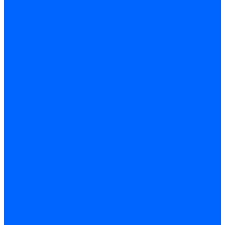
Регуляторы соотношения топливо-воздух
Приводы гидравлические
Регуляторы и сцепления
Шарнирные соединения
Кабели сервопривода
Держатель сервопривода
Шкалы воздушных заслонок
Запасные части сервоприводов и заслонок Siemens для
горелок
Запасные части сервоприводов и заслонок для горелок
Baltur
Запчасти сервоприводов Honeywell
Запчасти сервоприводов Kromschroder
Комплектующие сервоприводов Weishaupt
Заслонки для горелок
Воздушные заслонки Ecoflam
Воздушные заслонки Lamborghini
Заслонки Dungs для горелок
Заслонки Honeywell для горелок
Заслонки Kromschroder для горелок
Заслонки Siemens для горелок
Заслонки воздушные и газовые Weishaupt
Заслонки для горелок Baltur
Электрокомпоненты, ЖК дисплеи, БУИ для горелок
Миниконтакторы для горелок