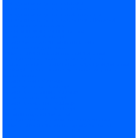
Принадлежности для горелок Baltur
Принадлежности для горелок Delavan
Принадлежности для горелок Kromschroder
Принадлежности для горелок Satronic / Honeywell
Промышленная автоматика
Промышленная автоматика Siemens
Прочие запчасти Weishaupt
Горелки для котлов дизельные и газовые
Газовые горелки для котлов
Одноступенчатые газовые горелки для котлов
Двухступенчатые газовые горелки для котлов
Газовые горелки с механической модуляцией для котлов
Weishaupt горелки: газовые, дизельные, мазутные и
двухтопливные
Горелки газовые Weishaupt
Горелки дизельные Weishaupt
Горелки газодизельные Weishaupt
Горелки мазутные Weishaupt
Горелки газомазутные Weishaupt
Горелки керосиновые Weishaupt
Дизельные горелки для котлов
Двухступенчатые дизельные горелки для котлов
Одноступенчатые дизельные горелки для котлов
Горелки для котлов отопления Baltur
Горелки для котлов отопления Kromschroder