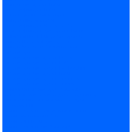
Фильтры для горелок Baltur
Запчасти фильтров Baltur
Комплектующие для фильров
Фильтрующие элементы
Запчасти фильтров Kromschroder
Запчасти фильтров для горелок Baltur
Принадлежности Dungs для горелок
Фильтры Honeywell для горелок
Фильтры Kromschroder для горелок
Вентиляторы
Вентиляторы для горелок Ecoflam
Вентиляторы для горелок FBR
Вентиляторы для горелок Lamborghini
Вентиляторы для горелок Baltur
Вентиляторы для горелок CibUnigas
Вентиляторы для горелок Giersch
Крыльчатки вентиляторов Weishaupt
Корпус вентилятора и воздухозаборный короб
Направляющие всасываемого воздуха
Звукоизоляции
Газовые клапаны, мультиблоки и рампы
Газовые мультиблоки Dungs
Газовые рампы Dungs
Газовые клапаны для Weishaupt
Рампы газовые Weishaupt