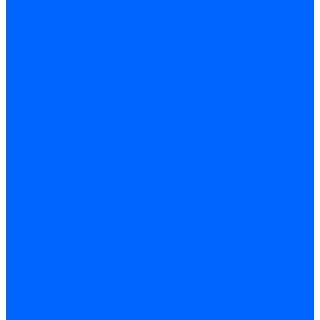
Миниконтакторы FBR
ЖК дисплеи, БУИ для горелок
ЖК дисплеи для горелок Elco
ЖК дисплеи для горелок Ecoflam
ЖК дисплеи для горелок Lamborghini
ЖК дисплеи DUNGS для горелок
Электрокомпоненты Satronic / Honeywell
Электрокомпоненты Baltur
Электрокомпоненты Brahma
Электрокомпоненты Cofi
Электрокомпоненты Dungs
Электрокомпоненты Honeywell
Переключатели потоков Honeywell
Электрокомпоненты Kromschroder
Электрокомпоненты Resideo
Электрокомпоненты Siemens
Электрокомпоненты Weishaupt
Миниконтакторы Weishaupt
ЖК дисплеи, БУИ Weishaupt
Электродвигатели
Электродвигатели для горелок Weishaupt
Электродвигатели для горелок Elco
Электродвигатели для горелок Ecoflam
Электродвигатели для горелок Riello
Электродвигатели для горелок FBR