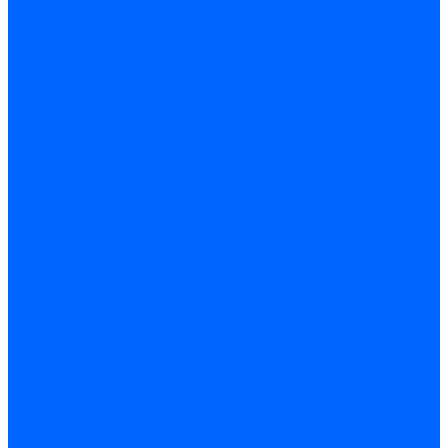
Доставка и оплата
Гарантия и условия возврата
Контакты
...
Каталог товаров
Запчасти для горелок
Блоки управления
Топочные автоматы Siemens
Менеджеры горения Weishaupt
Блоки управления Elco
Блоки управления Ecoflam
Блоки управления Riello
Блоки управления FBR
Топочные автоматы Honeywell
Блоки управления Lamborghini
Блоки управления Baltur
Блоки управления CibUnigas