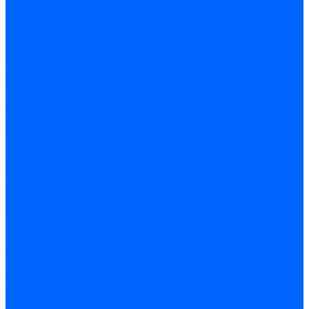
Регуляторы соотношения топливо-воздух
Приводы гидравлические
Регуляторы и сцепления
Шарнирные соединения
Кабели сервопривода
Держатель сервопривода
Шкалы воздушных заслонок
Запасные части сервоприводов и заслонок Siemens для
горелок
Запасные части сервоприводов и заслонок для горелок
Baltur
Запчасти сервоприводов Honeywell
Запчасти сервоприводов Kromschroder
Комплектующие сервоприводов Weishaupt
Заслонки для горелок
Воздушные заслонки Ecoflam
Воздушные заслонки Lamborghini
Заслонки Dungs для горелок
Заслонки Honeywell для горелок
Заслонки Kromschroder для горелок
Заслонки Siemens для горелок
Заслонки воздушные и газовые Weishaupt
Заслонки для горелок Baltur
Электрокомпоненты, ЖК дисплеи, БУИ для горелок
Миниконтакторы для горелок