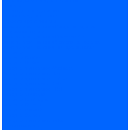
Комплектующие для реле давления
Ниппели
Кабели для реле давления
Фитинги соединительные
Держатели реле давления
Запчасти реле давления Dungs для горелок
Импульсные трубки
Запчасти реле давления Kromschroder
Запчасти реле давления Siemens для горелок
Запчасти реле давления для горелок Baltur
Форсунки
Форсунки Danfoss
Форсунки Fluidics
Форсунки для горелок Weishaupt
Форсунки для горелок Elco
Форсунки для горелок Ecoflam
Форсунки для горелок Riello
Форсунки для горелок F.B.R.
Форсунки CibUnigas
Форсунки Lamborghini
Форсунки Delavan
Форсунки Monarch
Форсунки Steinen
Форсунки для горелок Baltur
Датчики пламени