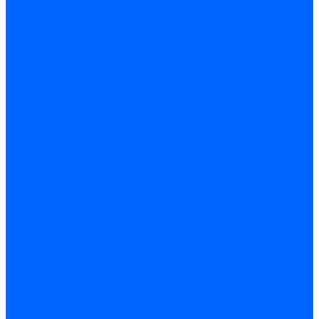
Блоки контроля герметичности Baltur
Блоки контроля герметичности Honeywell
Блоки контроля герметичности Kromschroder
Блоки контроля герметичности Siemens
Жидкотопливные шланги
Жидкотопливные шланги Ecoflam
Жидкотопливные шланги FBR
Жидкотопливные шланги Lamborghini
Жидкотопливные шланги CibUnigas
Шланги жидкотопливные Weishaupt
Газовые подводки
Форсуночные шланги
Жидкотопливные трубки для горелок
Жидкотопливные трубки Weishaupt
Фитинги
Фитинги Ecoflam
Фитинги жидкотопливные Baltur
Манометры
Вакуометры
Термометры
Комплект перехода на сжиженный газ
Датчики температуры и влажности
Датчики влажности и температуры Siemens
Регуляторы давления газа
Регуляторы давления газа Dungs