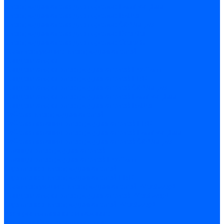
Электродвигатели для горелок Lamborghini
Электродвигатели для горелок Baltur
Электродвигатели для горелок CibUnigas
Электродвигатели для горелок Dreizler
Электродвигатели для горелок Giersch
Комплектующие электродвигателей
Конденсаторы
Конденсаторы электродвигателей Ecoflam
Конденсаторы электродвигателей FBR
Конденсаторы электродвигателей CibUnigas
Конденсаторы электродвигателей Lamborghini
Конденсаторы электродвигателей Baltur
Кабели электродвигателей
Кабели питания электродвигателей FBR
Кабели питания электродвигателей Lamborghini
Кабели питания электродвигателей CibUnigas
Фланцы электродвигателей
Фланцы электродвигателей Ecoflam
Сцепления электродвигателей
Сцепления электродвигателей FBR
Комплектующие электродвигателей Weishaupt
Конденсаторы электродвигателей Weishaupt
Сцепления электродвигателей Weishaupt
Фильры топливные и газовые
Фильтры Dungs для горелок