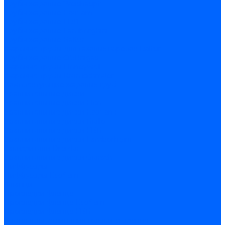
Трубы жаровые Weishaupt
Трубы жаровые Ecoflam
Трубы жаровые FBR
Трубы жаровые Lamborghini
Трубы жаровые Baltur
Жаровые трубы для газовых горелок Baltur
Трубы жаровые CibUnigas
Жаровые трубы Honeywell
Жаровые трубы Kromschroder
Комплектующие жаровых труб
Уравнительные диски
Уравнительные диски Elco
Уравнительные диски Ecoflam
Уравнительные диски Riello
Уравнительные диски FBR
Уравнительные диски Lamborhgini
Завихрители Dreizler
Уравнительные диски Giersch
Диффузоры
Диффузоры Ecoflam
Фланцы
Прокладки фланца
Прокладки фланца Ecoflam
Прокладки фланца FBR
Комплекты удлинения головы сгорания