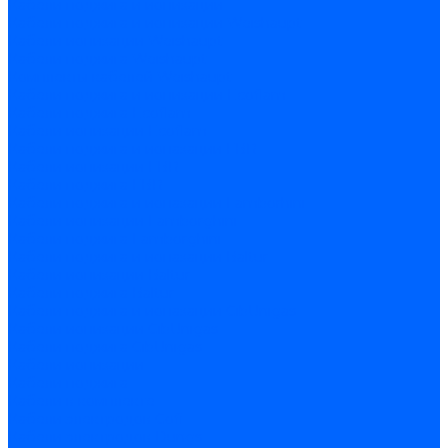
Кабели поджига и ионизации
Кабели поджига и ионизации Weishaupt
Кабели ионизации Weishaupt
Кабели поджига Weishaupt
Комплекты кабелей Weishaupt
Кабели поджига и ионизации Ecoflam
Кабели поджига Ecoflam
Кабели ионизации Ecoflam
Кабели поджига и ионазации FBR
Кабели ионизации FBR
Кабели поджига FBR
Кабели поджига и ионазации Lamborhini
Кабели ионизации Lamborghini
Кабели поджига Lamborghini
Кабели поджига и ионазации Baltur
Кабели ионизации Baltur
Кабели поджига Baltur
Кабели поджига и ионазации CibUnigas
Кабели ионизации CibUnigas
Кабели поджига CibUnigas
Кабели ионизации
Кабели поджига
Кабели в комплекте
Кабели электродов Cofi
Кабели электродов Dungs