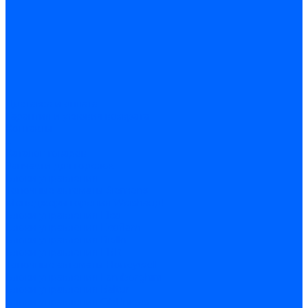
Доставка и оплата
Гарантия и условия возврата
Контакты
...
Каталог товаров
Запчасти для горелок
Блоки управления
Топочные автоматы Siemens
Менеджеры горения Weishaupt
Блоки управления Elco
Блоки управления Ecoflam
Блоки управления Riello
Блоки управления FBR
Топочные автоматы Honeywell
Блоки управления Lamborghini
Блоки управления Baltur
Блоки управления CibUnigas