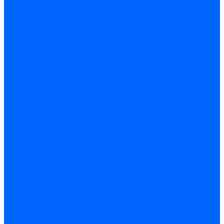
Запчасти жаровых труб Honeywell для горелок
Запчасти жаровых труб Kromschroder
Запчасти жаровых труб для горелок Baltur
Уравнительные диски Baltur
Компоненты газовой трубы Baltur
Компоненты жидкотопливной трубы Baltur
Комплектующие жаровых труб Weishaupt
Уравнительные диски Weishaupt
Компоненты газовой трубы Weishaupt
Компоненты жидкотопливной трубы Weishaupt
Уплотнения головы сгорания Weishaupt
Комплектующие к запорной арматуре
Затворы Siemens
Комплектующие к запорной арматуре Baltur
Комплектующие к запорной арматуре Siemens
Прочие запчасти для горелки
Компоненты жидкотопливной трубы Delavan
Компоненты жидкотопливной трубы Honeywell
Контрольно-измерительные приборы
Датчики давления Dungs
Датчики давления Siemens
Краны и клапаны Kromschroder
Принадлежности Brahma для горелок
Принадлежности Honeywell для горелок
Принадлежности Siemens для горелок