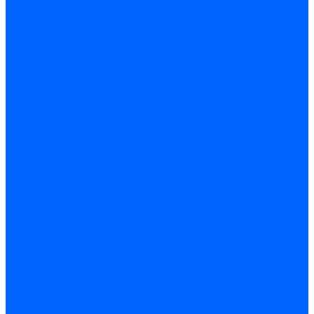
Миниконтакторы FBR
ЖК дисплеи, БУИ для горелок
ЖК дисплеи для горелок Elco
ЖК дисплеи для горелок Ecoflam
ЖК дисплеи для горелок Lamborghini
ЖК дисплеи DUNGS для горелок
Электрокомпоненты Satronic / Honeywell
Электрокомпоненты Baltur
Электрокомпоненты Brahma
Электрокомпоненты Cofi
Электрокомпоненты Dungs
Электрокомпоненты Honeywell
Переключатели потоков Honeywell
Электрокомпоненты Kromschroder
Электрокомпоненты Resideo
Электрокомпоненты Siemens
Электрокомпоненты Weishaupt
Миниконтакторы Weishaupt
ЖК дисплеи, БУИ Weishaupt
Электродвигатели
Электродвигатели для горелок Weishaupt
Электродвигатели для горелок Elco
Электродвигатели для горелок Ecoflam
Электродвигатели для горелок Riello
Электродвигатели для горелок FBR