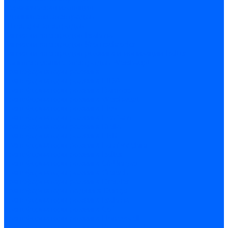
Керамическая изоляция
Удлинители электродов
Штекеры электродов
Запчасти электродов Brahma
Запчасти электродов Kromschroder
Запчасти электродов розжига и ионизации Baltur
Комплектующие электродов Weishaupt
Трансформаторы розжига
Трансформаторы розжига FIDA
Трансформаторы розжига Danfoss
Трансформаторы розжига Weishaupt
Трансформаторы розжига Elco
Трансформаторы розжига Ecoflam
Трансформаторы розжига Riello
Трансформаторы розжига FBR
Трансформаторы розжига Lamborghini
Трансформаторы розжига Baltur
Трансформаторы розжига CibUnigas
Трансформаторы розжига Giersch
Трансформаторы розжига Dreizler
Трансформаторы поджига Dungs
Трансформаторы розжига Brahma
Трансформаторы розжига Cofi
Трансформаторы розжига Honeywell
Трансформаторы розжига Kromschroder