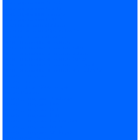
Блоки управления Giersch
Блоки управления Dreizler
Блоки управления Siemens
Блоки управления DUNGS
Топочные автоматы Brahma
Топочные автоматы Kromschroder
Топочные автоматы Resideo
Запчасти топочных автоматов
Запчасти топочных автоматов Baltur
Запчасти топочных автоматов Brahma
Запчасти топочных автоматов Dungs
Запчасти топочных автоматов Honeywell
Запчасти топочных автоматов Kromschroder
Насосы для горелок
Насосы Suntec
Насосы Suntec 21600 Longvic
Насосы Danfoss
Насосы для горелок Weishaupt
Насосы для горелок Elco
Насосы для горелок Riello
Насосы для горелок FBR
Насосы для горелок Lamborghini
Насосы для горелок Baltur
Насосы для горелок CibUnigas
Запчасти для насосов