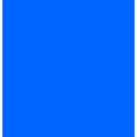
Датчики пламени Siemens
Датчики пламени Ecoflam
Датчики пламени FBR
Датчики пламени Lamborghini
Датчики пламени Baltur
Датчики пламени CibUnigas
Датчики пламени Satronic / Honeywell
Датчики пламени Giersch
Датчики пламени Brahma
Датчики пламени Dungs
Датчики пламени Honeywell
Датчики пламени Kromschroder
Датчики пламени Resideo
Датчики пламени Weishaupt
Комплектующие Датчиков пламени
Запчасти датчиков пламени Siemens для горелок
Кабели дитчиков пламени
Фиксаторы
Запасные части датчиков пламени Satronic / Honeywell
Запасные части датчиков пламени Brahma
Запасные части датчиков пламени Honeywell
Запасные части датчиков пламени Kromschroder
Запасные части датчиков пламени Resideo
Запасные части датчиков пламени для горелок Baltur
Комплектующие датчиков пламени Weishaupt