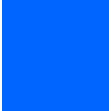
Фильтры для горелок Baltur
Запчасти фильтров Baltur
Комплектующие для фильров
Фильтрующие элементы
Запчасти фильтров Kromschroder
Запчасти фильтров для горелок Baltur
Принадлежности Dungs для горелок
Фильтры Honeywell для горелок
Фильтры Kromschroder для горелок
Вентиляторы
Вентиляторы для горелок Ecoflam
Вентиляторы для горелок FBR
Вентиляторы для горелок Lamborghini
Вентиляторы для горелок Baltur
Вентиляторы для горелок CibUnigas
Вентиляторы для горелок Giersch
Крыльчатки вентиляторов Weishaupt
Корпус вентилятора и воздухозаборный короб
Направляющие всасываемого воздуха
Звукоизоляции
Газовые клапаны, мультиблоки и рампы
Газовые мультиблоки Dungs
Газовые рампы Dungs
Газовые клапаны для Weishaupt
Рампы газовые Weishaupt