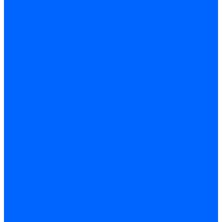
Кабели электродов Honeywell
Кабели электродов Kromschroder
Комплектующие кабелей
Запчасти кабелей розжига и ионизации Baltur
Комплектующие кабелей поджига и ионизации Weishaupt
Сервоприводы
Сервоприводы Siemens
Сервоприводы Weishaupt
Сервоприводы Elco
Сервоприводы Ecoflam
Сервоприводы Riello
Сервоприводы FBR
Сервоприводы Lamborghini
Сервоприводы Baltur
Сервоприводы CibUnigas
Сервоприводы Honeywell
Сервоприводы Dreizler
Сервоприводы Giersch
Сервоприводы Dungs
Сервоприводы Kromschroder
Сервоприводы Satronic / Honeywell
Комплектующие для сервоприводов
Вал воздушной заслонки
Пластина эластичная
Пружины сервоприводов