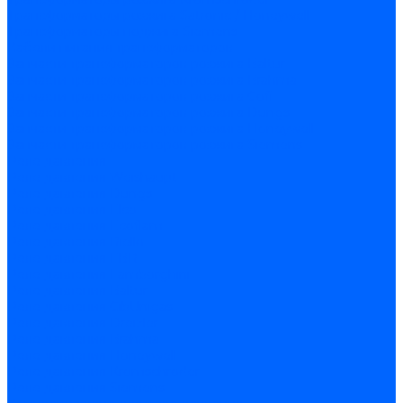
Трансформаторы розжига Satronic / Honeywell
Трансформаторы поджига Siemens
Кабели питания трансформаторов
Запчасти трансформаторов розжига Baltur
Запчасти трансформаторов розжига Brahma
Запчасти трансформаторов розжига Cofi
Запчасти трансформаторов розжига Dungs
Запчасти трансформаторов розжига Honeywell
Запчасти трансформаторов розжига Siemens
Реле давления
Реле давления Weishaupt
Реле давления Dungs
Реле давления Elco
Реле давления Ecoflam
Реле давления Riello
Реле давления FBR
Реле давления Lamborghini
Реле давления Baltur
Реле давления CibUnigas
Реле давления Dreizler
Реле давления Brahma
Реле давления Honeywell
Реле давления Kromschroder
Реле давления Siemens