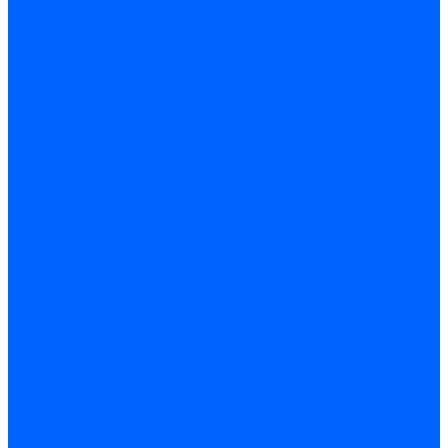
Запчасти для котлов
Автоматы горения для котлов
Горелки для котлов
Горелки для котлов Buderus
Газовые клапаны для котлов
Датчики температуры котла
Датчики температуры BAXI
Датчики температуры Buderus
Электроды для котлов
Электроды для котлов Buderus
Циркуляционные насосы
Вентиляторы для котлов
Вентиляторы для котлов BAXI
Вентиляторы для котлов Buderus
Термостаты
Термостаты комнатные Siemens
Инжекторы для котлов
Панели управления котла
Аноды магниевые
Аноды магниевые BAXI
Аноды магниевые Buderus
Комплекты перехода котла на сжиженный газ
Электромоторы для котла
Теплообменники для котлов
Байпас