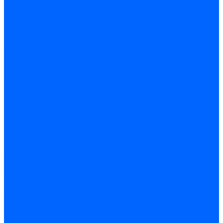
Регуляторы давления газа Baltur
Регуляторы давления газа Honeywell
Регуляторы давления газа Kromschroder
Регуляторы давления газа Siemens
Регуляторы давления газа Weishaupt
Комплектующие регуляторов давления
Запчасти регуляторов давления Dungs
Запасные части регуляторов давления Honeywell
Запчасти регуляторов давления Kromschroder
Компенсатор газовый
Пружины
Ёршики
Корпусные части, прокладки, винты и прочее
Кожухи
Кожухи Ecoflam
Кожухи FBR
Кожухи Lamborghini
Смотровые стекла
Заглушки, Винты
Заглушки, винты Weishaupt
Пластины панелей управления
Прокладки, стопортные кольца, уплотнения
Weishaupt прокладки, стопортные кольца, уплотнения
Панели управления
Трубы жаровые