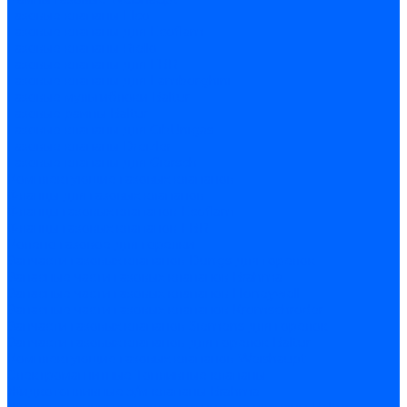
Газовые клапаны Elco
Газовые клапаны для Ecoflam
Газовые клапаны Riello
Газовые клапаны для FBR
Газовые клапаны для Lamborghini
Газовые мультиблоки Baltur
Газовые рампы Baltur
Газовые клапаны для CibUnigas
Газовые клапаны Dreizler
Газовые клапаны для Giersch
Комплектующие газовых клапанов
Фланцы для газовых клапанов
Фланцы газовых клапанов Ecoflam
Фланцы газовых клапанов FBR
Колено газовое для горелки
Запчасти газовых клапанов Dungs для горелок
Запасные части газовых клапанов Brahma
Запасные части газовых клапанов Honeywell
Запасные части газовых клапанов Kromschroder
Запчасти газовых клапанов Siemens для горелок
Запчасти газовых клапанов для горелок Baltur
Комплектующие газовых клапанов Weishaupt
Электромагнитные Топливные клапаны
Жидкотопливные э/м клапаны Brahma