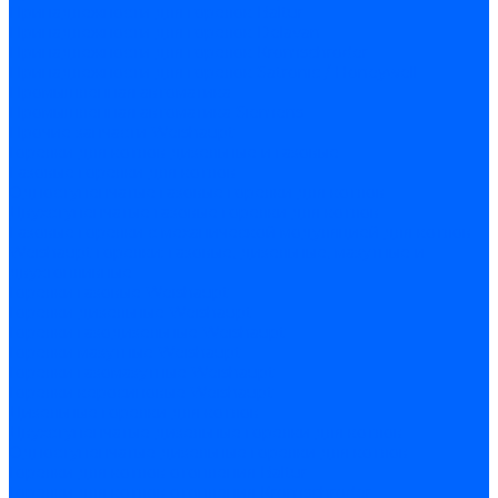
Принадлежности для горелок Baltur
Принадлежности для горелок Delavan
Принадлежности для горелок Kromschroder
Принадлежности для горелок Satronic / Honeywell
Промышленная автоматика
Промышленная автоматика Siemens
Прочие запчасти Weishaupt
Горелки для котлов дизельные и газовые
Газовые горелки для котлов
Одноступенчатые газовые горелки для котлов
Двухступенчатые газовые горелки для котлов
Газовые горелки с механической модуляцией для котлов
Weishaupt горелки: газовые, дизельные, мазутные и
двухтопливные
Горелки газовые Weishaupt
Горелки дизельные Weishaupt
Горелки газодизельные Weishaupt
Горелки мазутные Weishaupt
Горелки газомазутные Weishaupt
Горелки керосиновые Weishaupt
Дизельные горелки для котлов
Двухступенчатые дизельные горелки для котлов
Одноступенчатые дизельные горелки для котлов
Горелки для котлов отопления Baltur
Горелки для котлов отопления Kromschroder