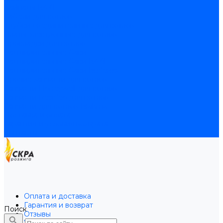
Байпасы BAXI
Кабели для котлов
Трубки соединительные для котлов
Платы электронные для котлов
Прокладки для котлов
Расширительные баки
Расширительные баки BAXI
Расширительные баки Buderus
Прочие запчасти для котлов
Запчасти Honeywell для котлов
Запчасти Resideo для котлов
Запчасти для котлов Brahma
Доставка и оплата
Гарантия и условия возврата
Контакты
Оплата и доставка
Гарантия и возврат
Поиск
Отзывы