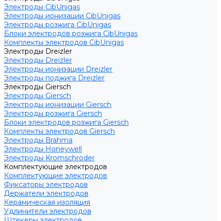
Электроды CibUnigas
Электроды ионизации CibUnigas
Электроды розжига CibUnigas
Блоки электродов розжига CibUnigas
Комплекты электродов CibUnigas
Электроды Dreizler
Электроды Dreizler
Электроды ионизации Dreizler
Электроды поджига Dreizler
Электроды Giersch
Электроды Giersch
Электроды ионизации Giersch
Электроды розжига Giersch
Блоки электродов розжига Giersch
Комплекты электродов Giersch
Электроды Brahma
Электроды Honeywell
Электроды Kromschroder
Комплектующие электродов
Комплектующие электродов
Фиксаторы электродов
Держатели электродов
Керамическая изоляция
Удлинители электродов
Штекеры электродов