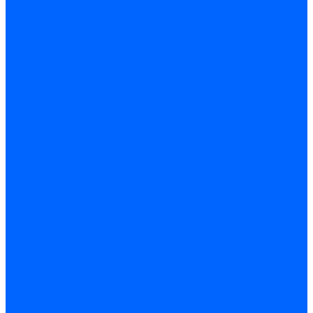
Запчасти насосов для горелок Baltur
Электроды поджига и ионизации
Электроды Weishaupt
Электроды ионизации Weishaupt
Электроды розжига Weishaupt
Электроды Elco
Электроды ионизации Elco
Электроды розжига Elco
Блоки электродов розжига Elco
Комплекты электродов Elco
Электроды Ecoflam
Электроды ионизации Ecoflam
Электроды розжига Ecoflam
Блоки электродов розжага Ecoflam
Комплекты электродов Ecoflam
Электроды Riello
Электроды ионизации Riello
Электроды розжига Riello
Комплекты электродов Riello
Электроды Lamborghini
Электроды ионизации Lamborghini
Электроды розжига Lamborghini
Блоки электродов Lamborghini
Электроды поджига и ионизации Baltur
Электроды ионизации Baltur