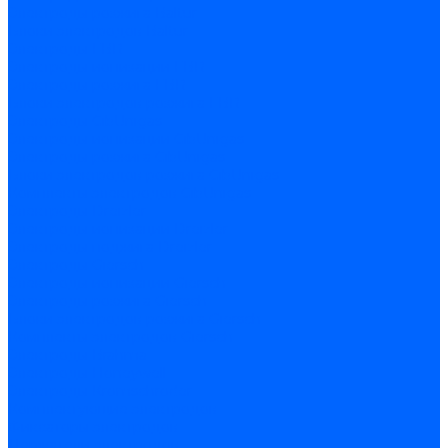
Электроды розжига Baltur
Блоки электродов Baltur
Электроды FBR
Электроды ионизации FBR
Электроды розжига FBR
Блоки электродов розжига FBR
Электроды CibUnigas
Электроды ионизации CibUnigas
Электроды розжига CibUnigas
Блоки электродов розжига CibUnigas
Комплекты электродов CibUnigas
Электроды Dreizler
Электроды ионизации Dreizler
Электроды поджига Dreizler
Электроды Giersch
Электроды ионизации Giersch
Электроды розжига Giersch
Блоки электродов розжига Giersch
Комплекты электродов Giersch
Электроды Brahma
Электроды Honeywell
Электроды Kromschroder
Комплектующие электродов
Фиксаторы электродов
Держатели электродов