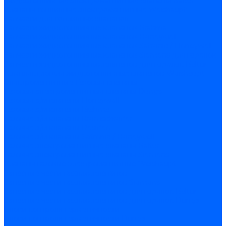
Жидкотопливные электромагнитные клапаны Baltur
Клапаны топливные электромагнитные Weishaupt
Запчасти для топливных клапанов
Запчасти жидкотопливных клапанов Brahma
Запчасти жидкотопливных клапанов Honeywell
Запчасти жидкотопливных клапанов Satronic / Honeywell
Запчасти жидкотопливных клапанов Siemens для горелок
Запчасти жидкотопливных клапанов для горелок Baltur
Комплектующие жидкотопливных клапанов Weishaupt
Электромагнитные Газовые клапаны
Газовые электромагнитные клапаны Dungs
Газовые э/м клапаны Honeywell
Газовые э/м клапаны Brahma
Газовые э/м клапаны Kromschroder
Газовые э/м клапаны Resideo
Газовые э/м клапаны Satronic / Honeywell
Газовые электромагнитные клапаны Baltur
Газовые электромагнитные клапаны Siemens
Клапаны газовые электромагнитные Weishaupt
Запасные части газовых клапанов
Запасные части газовых клапанов Siemens
Запасные части газовых клапанов для горелок Baltur
Запасные части газовых клапанов для горелок Dungs
Блоки контроля герметичности
Блоки контроля герметичности Dungs