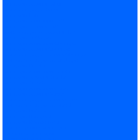
Электроды розжига Baltur
Блоки электродов Baltur
Электроды FBR
Электроды ионизации FBR
Электроды розжига FBR
Блоки электродов розжига FBR
Электроды CibUnigas
Электроды ионизации CibUnigas
Электроды розжига CibUnigas
Блоки электродов розжига CibUnigas
Комплекты электродов CibUnigas
Электроды Dreizler
Электроды ионизации Dreizler
Электроды поджига Dreizler
Электроды Giersch
Электроды ионизации Giersch
Электроды розжига Giersch
Блоки электродов розжига Giersch
Комплекты электродов Giersch
Электроды Brahma
Электроды Honeywell
Электроды Kromschroder
Комплектующие электродов
Фиксаторы электродов
Держатели электродов