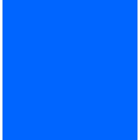
Запчасти насосов для горелок Baltur
Электроды поджига и ионизации
Электроды Weishaupt
Электроды ионизации Weishaupt
Электроды розжига Weishaupt
Электроды Elco
Электроды ионизации Elco
Электроды розжига Elco
Блоки электродов розжига Elco
Комплекты электродов Elco
Электроды Ecoflam
Электроды ионизации Ecoflam
Электроды розжига Ecoflam
Блоки электродов розжага Ecoflam
Комплекты электродов Ecoflam
Электроды Riello
Электроды ионизации Riello
Электроды розжига Riello
Комплекты электродов Riello
Электроды Lamborghini
Электроды ионизации Lamborghini
Электроды розжига Lamborghini
Блоки электродов Lamborghini
Электроды поджига и ионизации Baltur
Электроды ионизации Baltur