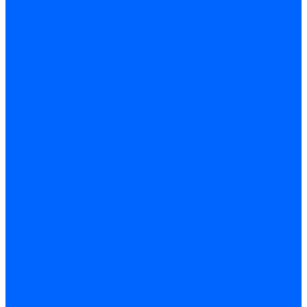
Фильтры для горелок Baltur
Запчасти фильтров Baltur
Комплектующие для фильров
Фильтрующие элементы
Запчасти фильтров Kromschroder
Запчасти фильтров для горелок Baltur
Принадлежности Dungs для горелок
Фильтры Honeywell для горелок
Фильтры Kromschroder для горелок
Вентиляторы
Вентиляторы для горелок Ecoflam
Вентиляторы для горелок FBR
Вентиляторы для горелок Lamborghini
Вентиляторы для горелок Baltur
Вентиляторы для горелок CibUnigas
Вентиляторы для горелок Giersch
Крыльчатки вентиляторов Weishaupt
Корпус вентилятора и воздухозаборный короб
Направляющие всасываемого воздуха
Звукоизоляции
Газовые клапаны, мультиблоки и рампы
Газовые мультиблоки Dungs
Газовые рампы Dungs
Газовые клапаны для Weishaupt
Рампы газовые Weishaupt