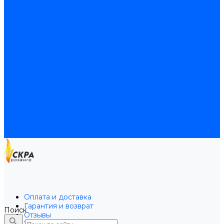
Байпасы BAXI
Кабели для котлов
Трубки соединительные для котлов
Платы электронные для котлов
Прокладки для котлов
Расширительные баки
Расширительные баки BAXI
Расширительные баки Buderus
Прочие запчасти для котлов
Запчасти Honeywell для котлов
Запчасти Resideo для котлов
Запчасти для котлов Brahma
Доставка и оплата
Гарантия и условия возврата
Контакты
Оплата и доставка
Гарантия и возврат
Поиск
Отзывы