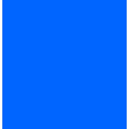
Блоки управления Giersch
Блоки управления Dreizler
Блоки управления Siemens
Блоки управления DUNGS
Топочные автоматы Brahma
Топочные автоматы Kromschroder
Топочные автоматы Resideo
Запчасти топочных автоматов
Запчасти топочных автоматов Baltur
Запчасти топочных автоматов Brahma
Запчасти топочных автоматов Dungs
Запчасти топочных автоматов Honeywell
Запчасти топочных автоматов Kromschroder
Насосы для горелок
Насосы Suntec
Насосы Suntec 21600 Longvic
Насосы Danfoss
Насосы для горелок Weishaupt
Насосы для горелок Elco
Насосы для горелок Riello
Насосы для горелок FBR
Насосы для горелок Lamborghini
Насосы для горелок Baltur
Насосы для горелок CibUnigas
Запчасти для насосов