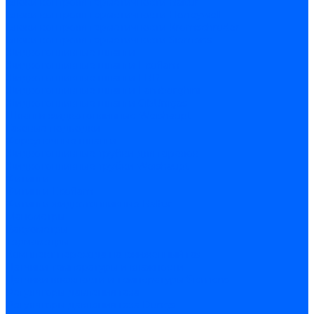
Блоки контроля герметичности Baltur
Блоки контроля герметичности Honeywell
Блоки контроля герметичности Kromschroder
Блоки контроля герметичности Siemens
Жидкотопливные шланги
Жидкотопливные шланги Ecoflam
Жидкотопливные шланги FBR
Жидкотопливные шланги Lamborghini
Жидкотопливные шланги CibUnigas
Шланги жидкотопливные Weishaupt
Газовые подводки
Форсуночные шланги
Жидкотопливные трубки для горелок
Жидкотопливные трубки Weishaupt
Фитинги
Фитинги Ecoflam
Фитинги жидкотопливные Baltur
Манометры
Вакуометры
Термометры
Комплект перехода на сжиженный газ
Датчики температуры и влажности
Датчики влажности и температуры Siemens
Регуляторы давления газа
Регуляторы давления газа Dungs