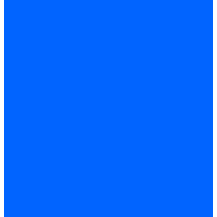
Кабели поджига и ионизации
Кабели поджига и ионизации Weishaupt
Кабели ионизации Weishaupt
Кабели поджига Weishaupt
Комплекты кабелей Weishaupt
Кабели поджига и ионизации Ecoflam
Кабели поджига Ecoflam
Кабели ионизации Ecoflam
Кабели поджига и ионазации FBR
Кабели ионизации FBR
Кабели поджига FBR
Кабели поджига и ионазации Lamborhini
Кабели ионизации Lamborghini
Кабели поджига Lamborghini
Кабели поджига и ионазации Baltur
Кабели ионизации Baltur
Кабели поджига Baltur
Кабели поджига и ионазации CibUnigas
Кабели ионизации CibUnigas
Кабели поджига CibUnigas
Кабели ионизации
Кабели поджига
Кабели в комплекте
Кабели электродов Cofi
Кабели электродов Dungs