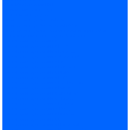
Керамическая изоляция
Удлинители электродов
Штекеры электродов
Запчасти электродов Brahma
Запчасти электродов Kromschroder
Запчасти электродов розжига и ионизации Baltur
Комплектующие электродов Weishaupt
Трансформаторы розжига
Трансформаторы розжига FIDA
Трансформаторы розжига Danfoss
Трансформаторы розжига Weishaupt
Трансформаторы розжига Elco
Трансформаторы розжига Ecoflam
Трансформаторы розжига Riello
Трансформаторы розжига FBR
Трансформаторы розжига Lamborghini
Трансформаторы розжига Baltur
Трансформаторы розжига CibUnigas
Трансформаторы розжига Giersch
Трансформаторы розжига Dreizler
Трансформаторы поджига Dungs
Трансформаторы розжига Brahma
Трансформаторы розжига Cofi
Трансформаторы розжига Honeywell
Трансформаторы розжига Kromschroder