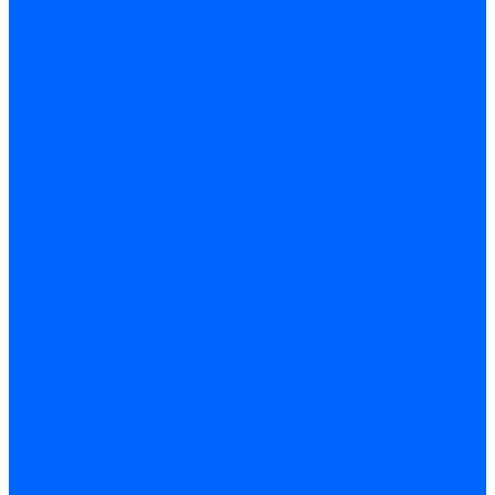
Доставка и оплата
Гарантия и условия возврата
Контакты
...
Каталог товаров
Запчасти для горелок
Блоки управления
Топочные автоматы Siemens
Менеджеры горения Weishaupt
Блоки управления Elco
Блоки управления Ecoflam
Блоки управления Riello
Блоки управления FBR
Топочные автоматы Honeywell
Блоки управления Lamborghini
Блоки управления Baltur
Блоки управления CibUnigas