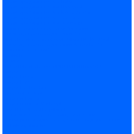
Регуляторы давления газа Baltur
Регуляторы давления газа Honeywell
Регуляторы давления газа Kromschroder
Регуляторы давления газа Siemens
Регуляторы давления газа Weishaupt
Комплектующие регуляторов давления
Запчасти регуляторов давления Dungs
Запасные части регуляторов давления Honeywell
Запчасти регуляторов давления Kromschroder
Компенсатор газовый
Пружины
Ёршики
Корпусные части, прокладки, винты и прочее
Кожухи
Кожухи Ecoflam
Кожухи FBR
Кожухи Lamborghini
Смотровые стекла
Заглушки, Винты
Заглушки, винты Weishaupt
Пластины панелей управления
Прокладки, стопортные кольца, уплотнения
Weishaupt прокладки, стопортные кольца, уплотнения
Панели управления
Трубы жаровые