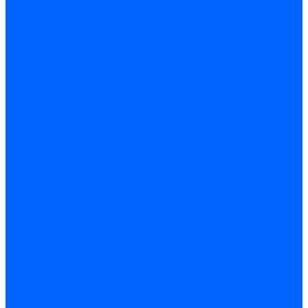
Миниконтакторы FBR
ЖК дисплеи, БУИ для горелок
ЖК дисплеи для горелок Elco
ЖК дисплеи для горелок Ecoflam
ЖК дисплеи для горелок Lamborghini
ЖК дисплеи DUNGS для горелок
Электрокомпоненты Satronic / Honeywell
Электрокомпоненты Baltur
Электрокомпоненты Brahma
Электрокомпоненты Cofi
Электрокомпоненты Dungs
Электрокомпоненты Honeywell
Переключатели потоков Honeywell
Электрокомпоненты Kromschroder
Электрокомпоненты Resideo
Электрокомпоненты Siemens
Электрокомпоненты Weishaupt
Миниконтакторы Weishaupt
ЖК дисплеи, БУИ Weishaupt
Электродвигатели
Электродвигатели для горелок Weishaupt
Электродвигатели для горелок Elco
Электродвигатели для горелок Ecoflam
Электродвигатели для горелок Riello
Электродвигатели для горелок FBR