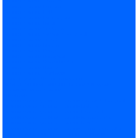
Датчики пламени Siemens
Датчики пламени Ecoflam
Датчики пламени FBR
Датчики пламени Lamborghini
Датчики пламени Baltur
Датчики пламени CibUnigas
Датчики пламени Satronic / Honeywell
Датчики пламени Giersch
Датчики пламени Brahma
Датчики пламени Dungs
Датчики пламени Honeywell
Датчики пламени Kromschroder
Датчики пламени Resideo
Датчики пламени Weishaupt
Комплектующие Датчиков пламени
Запчасти датчиков пламени Siemens для горелок
Кабели дитчиков пламени
Фиксаторы
Запасные части датчиков пламени Satronic / Honeywell
Запасные части датчиков пламени Brahma
Запасные части датчиков пламени Honeywell
Запасные части датчиков пламени Kromschroder
Запасные части датчиков пламени Resideo
Запасные части датчиков пламени для горелок Baltur
Комплектующие датчиков пламени Weishaupt