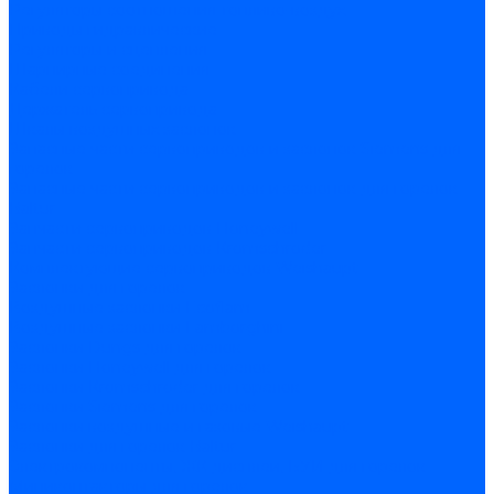
Регуляторы соотношения топливо-воздух
Приводы гидравлические
Регуляторы и сцепления
Шарнирные соединения
Кабели сервопривода
Держатель сервопривода
Шкалы воздушных заслонок
Запасные части сервоприводов и заслонок Siemens для
горелок
Запасные части сервоприводов и заслонок для горелок
Baltur
Запчасти сервоприводов Honeywell
Запчасти сервоприводов Kromschroder
Комплектующие сервоприводов Weishaupt
Заслонки для горелок
Воздушные заслонки Ecoflam
Воздушные заслонки Lamborghini
Заслонки Dungs для горелок
Заслонки Honeywell для горелок
Заслонки Kromschroder для горелок
Заслонки Siemens для горелок
Заслонки воздушные и газовые Weishaupt
Заслонки для горелок Baltur
Электрокомпоненты, ЖК дисплеи, БУИ для горелок
Миниконтакторы для горелок