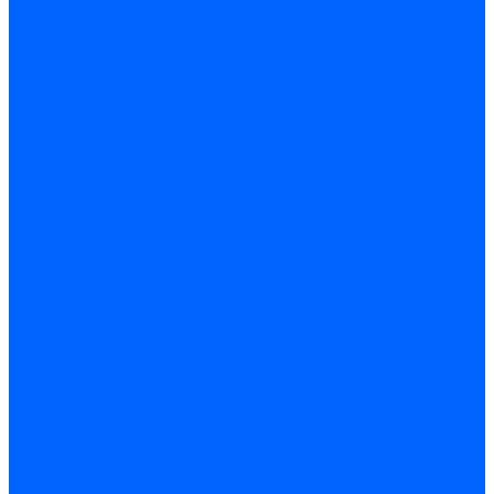
Газовые клапаны Elco
Газовые клапаны для Ecoflam
Газовые клапаны Riello
Газовые клапаны для FBR
Газовые клапаны для Lamborghini
Газовые мультиблоки Baltur
Газовые рампы Baltur
Газовые клапаны для CibUnigas
Газовые клапаны Dreizler
Газовые клапаны для Giersch
Комплектующие газовых клапанов
Фланцы для газовых клапанов
Фланцы газовых клапанов Ecoflam
Фланцы газовых клапанов FBR
Колено газовое для горелки
Запчасти газовых клапанов Dungs для горелок
Запасные части газовых клапанов Brahma
Запасные части газовых клапанов Honeywell
Запасные части газовых клапанов Kromschroder
Запчасти газовых клапанов Siemens для горелок
Запчасти газовых клапанов для горелок Baltur
Комплектующие газовых клапанов Weishaupt
Электромагнитные Топливные клапаны
Жидкотопливные э/м клапаны Brahma