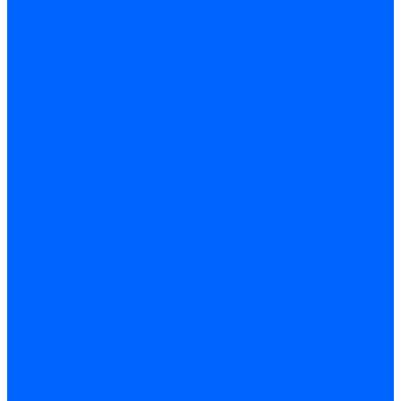
Электродвигатели для горелок Lamborghini
Электродвигатели для горелок Baltur
Электродвигатели для горелок CibUnigas
Электродвигатели для горелок Dreizler
Электродвигатели для горелок Giersch
Комплектующие электродвигателей
Конденсаторы
Конденсаторы электродвигателей Ecoflam
Конденсаторы электродвигателей FBR
Конденсаторы электродвигателей CibUnigas
Конденсаторы электродвигателей Lamborghini
Конденсаторы электродвигателей Baltur
Кабели электродвигателей
Кабели питания электродвигателей FBR
Кабели питания электродвигателей Lamborghini
Кабели питания электродвигателей CibUnigas
Фланцы электродвигателей
Фланцы электродвигателей Ecoflam
Сцепления электродвигателей
Сцепления электродвигателей FBR
Комплектующие электродвигателей Weishaupt
Конденсаторы электродвигателей Weishaupt
Сцепления электродвигателей Weishaupt
Фильры топливные и газовые
Фильтры Dungs для горелок