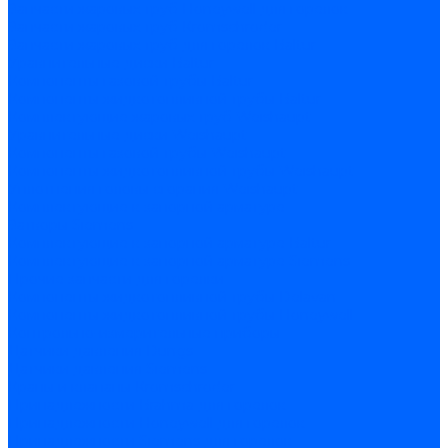
Запчасти жаровых труб Honeywell для горелок
Запчасти жаровых труб Kromschroder
Запчасти жаровых труб для горелок Baltur
Уравнительные диски Baltur
Компоненты газовой трубы Baltur
Компоненты жидкотопливной трубы Baltur
Комплектующие жаровых труб Weishaupt
Уравнительные диски Weishaupt
Компоненты газовой трубы Weishaupt
Компоненты жидкотопливной трубы Weishaupt
Уплотнения головы сгорания Weishaupt
Комплектующие к запорной арматуре
Затворы Siemens
Комплектующие к запорной арматуре Baltur
Комплектующие к запорной арматуре Siemens
Прочие запчасти для горелки
Компоненты жидкотопливной трубы Delavan
Компоненты жидкотопливной трубы Honeywell
Контрольно-измерительные приборы
Датчики давления Dungs
Датчики давления Siemens
Краны и клапаны Kromschroder
Принадлежности Brahma для горелок
Принадлежности Honeywell для горелок
Принадлежности Siemens для горелок