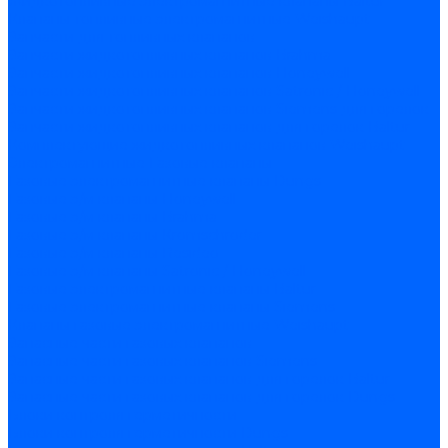
Жидкотопливные электромагнитные клапаны Baltur
Клапаны топливные электромагнитные Weishaupt
Запчасти для топливных клапанов
Запчасти жидкотопливных клапанов Brahma
Запчасти жидкотопливных клапанов Honeywell
Запчасти жидкотопливных клапанов Satronic / Honeywell
Запчасти жидкотопливных клапанов Siemens для горелок
Запчасти жидкотопливных клапанов для горелок Baltur
Комплектующие жидкотопливных клапанов Weishaupt
Электромагнитные Газовые клапаны
Газовые электромагнитные клапаны Dungs
Газовые э/м клапаны Honeywell
Газовые э/м клапаны Brahma
Газовые э/м клапаны Kromschroder
Газовые э/м клапаны Resideo
Газовые э/м клапаны Satronic / Honeywell
Газовые электромагнитные клапаны Baltur
Газовые электромагнитные клапаны Siemens
Клапаны газовые электромагнитные Weishaupt
Запасные части газовых клапанов
Запасные части газовых клапанов Siemens
Запасные части газовых клапанов для горелок Baltur
Запасные части газовых клапанов для горелок Dungs
Блоки контроля герметичности
Блоки контроля герметичности Dungs