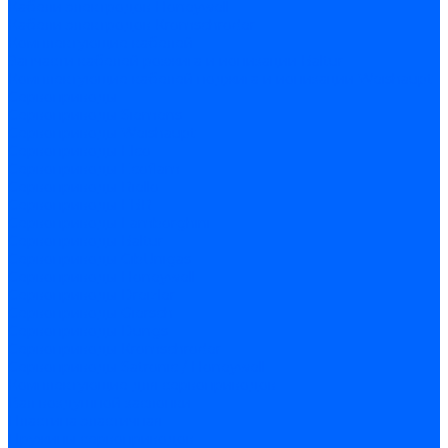
Кабели электродов Honeywell
Кабели электродов Kromschroder
Комплектующие кабелей
Запчасти кабелей розжига и ионизации Baltur
Комплектующие кабелей поджига и ионизации Weishaupt
Сервоприводы
Сервоприводы Siemens
Сервоприводы Weishaupt
Сервоприводы Elco
Сервоприводы Ecoflam
Сервоприводы Riello
Сервоприводы FBR
Сервоприводы Lamborghini
Сервоприводы Baltur
Сервоприводы CibUnigas
Сервоприводы Honeywell
Сервоприводы Dreizler
Сервоприводы Giersch
Сервоприводы Dungs
Сервоприводы Kromschroder
Сервоприводы Satronic / Honeywell
Комплектующие для сервоприводов
Вал воздушной заслонки
Пластина эластичная
Пружины сервоприводов