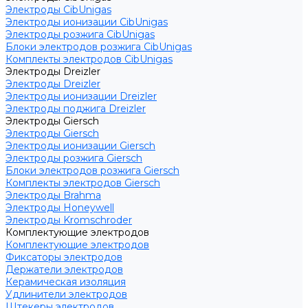
Электроды CibUnigas
Электроды ионизации CibUnigas
Электроды розжига CibUnigas
Блоки электродов розжига CibUnigas
Комплекты электродов CibUnigas
Электроды Dreizler
Электроды Dreizler
Электроды ионизации Dreizler
Электроды поджига Dreizler
Электроды Giersch
Электроды Giersch
Электроды ионизации Giersch
Электроды розжига Giersch
Блоки электродов розжига Giersch
Комплекты электродов Giersch
Электроды Brahma
Электроды Honeywell
Электроды Kromschroder
Комплектующие электродов
Комплектующие электродов
Фиксаторы электродов
Держатели электродов
Керамическая изоляция
Удлинители электродов
Штекеры электродов