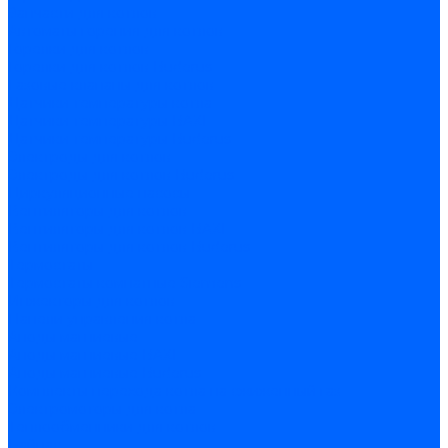
Запчасти для котлов
Автоматы горения для котлов
Горелки для котлов
Горелки для котлов Buderus
Газовые клапаны для котлов
Датчики температуры котла
Датчики температуры BAXI
Датчики температуры Buderus
Электроды для котлов
Электроды для котлов Buderus
Циркуляционные насосы
Вентиляторы для котлов
Вентиляторы для котлов BAXI
Вентиляторы для котлов Buderus
Термостаты
Термостаты комнатные Siemens
Инжекторы для котлов
Панели управления котла
Аноды магниевые
Аноды магниевые BAXI
Аноды магниевые Buderus
Комплекты перехода котла на сжиженный газ
Электромоторы для котла
Теплообменники для котлов
Байпас