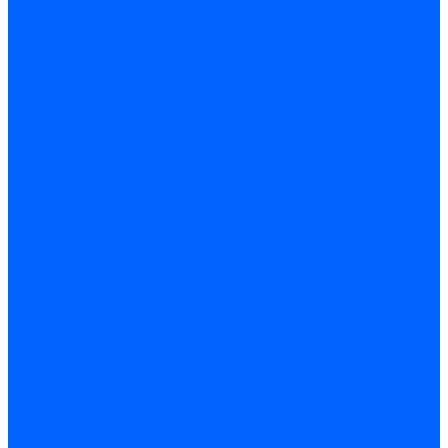
Трубы жаровые Weishaupt
Трубы жаровые Ecoflam
Трубы жаровые FBR
Трубы жаровые Lamborghini
Трубы жаровые Baltur
Жаровые трубы для газовых горелок Baltur
Трубы жаровые CibUnigas
Жаровые трубы Honeywell
Жаровые трубы Kromschroder
Комплектующие жаровых труб
Уравнительные диски
Уравнительные диски Elco
Уравнительные диски Ecoflam
Уравнительные диски Riello
Уравнительные диски FBR
Уравнительные диски Lamborhgini
Завихрители Dreizler
Уравнительные диски Giersch
Диффузоры
Диффузоры Ecoflam
Фланцы
Прокладки фланца
Прокладки фланца Ecoflam
Прокладки фланца FBR
Комплекты удлинения головы сгорания