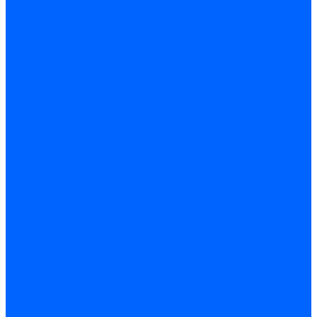
Комплектующие для реле давления
Ниппели
Кабели для реле давления
Фитинги соединительные
Держатели реле давления
Запчасти реле давления Dungs для горелок
Импульсные трубки
Запчасти реле давления Kromschroder
Запчасти реле давления Siemens для горелок
Запчасти реле давления для горелок Baltur
Форсунки
Форсунки Danfoss
Форсунки Fluidics
Форсунки для горелок Weishaupt
Форсунки для горелок Elco
Форсунки для горелок Ecoflam
Форсунки для горелок Riello
Форсунки для горелок F.B.R.
Форсунки CibUnigas
Форсунки Lamborghini
Форсунки Delavan
Форсунки Monarch
Форсунки Steinen
Форсунки для горелок Baltur
Датчики пламени