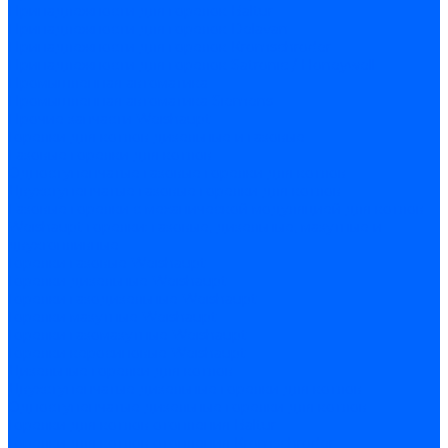
Принадлежности для горелок Baltur
Принадлежности для горелок Delavan
Принадлежности для горелок Kromschroder
Принадлежности для горелок Satronic / Honeywell
Промышленная автоматика
Промышленная автоматика Siemens
Прочие запчасти Weishaupt
Горелки для котлов дизельные и газовые
Газовые горелки для котлов
Одноступенчатые газовые горелки для котлов
Двухступенчатые газовые горелки для котлов
Газовые горелки с механической модуляцией для котлов
Weishaupt горелки: газовые, дизельные, мазутные и
двухтопливные
Горелки газовые Weishaupt
Горелки дизельные Weishaupt
Горелки газодизельные Weishaupt
Горелки мазутные Weishaupt
Горелки газомазутные Weishaupt
Горелки керосиновые Weishaupt
Дизельные горелки для котлов
Двухступенчатые дизельные горелки для котлов
Одноступенчатые дизельные горелки для котлов
Горелки для котлов отопления Baltur
Горелки для котлов отопления Kromschroder