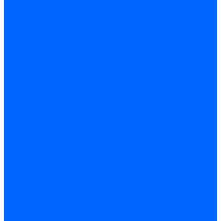
Трансформаторы розжига Satronic / Honeywell
Трансформаторы поджига Siemens
Кабели питания трансформаторов
Запчасти трансформаторов розжига Baltur
Запчасти трансформаторов розжига Brahma
Запчасти трансформаторов розжига Cofi
Запчасти трансформаторов розжига Dungs
Запчасти трансформаторов розжига Honeywell
Запчасти трансформаторов розжига Siemens
Реле давления
Реле давления Weishaupt
Реле давления Dungs
Реле давления Elco
Реле давления Ecoflam
Реле давления Riello
Реле давления FBR
Реле давления Lamborghini
Реле давления Baltur
Реле давления CibUnigas
Реле давления Dreizler
Реле давления Brahma
Реле давления Honeywell
Реле давления Kromschroder
Реле давления Siemens