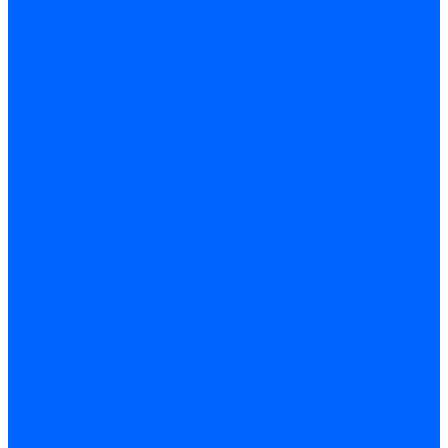
Блоки управления Giersch
Блоки управления Dreizler
Блоки управления Siemens
Блоки управления DUNGS
Топочные автоматы Brahma
Топочные автоматы Kromschroder
Топочные автоматы Resideo
Запчасти топочных автоматов
Запчасти топочных автоматов Baltur
Запчасти топочных автоматов Brahma
Запчасти топочных автоматов Dungs
Запчасти топочных автоматов Honeywell
Запчасти топочных автоматов Kromschroder
Насосы для горелок
Насосы Suntec
Насосы Suntec 21600 Longvic
Насосы Danfoss
Насосы для горелок Weishaupt
Насосы для горелок Elco
Насосы для горелок Riello
Насосы для горелок FBR
Насосы для горелок Lamborghini
Насосы для горелок Baltur
Насосы для горелок CibUnigas
Запчасти для насосов