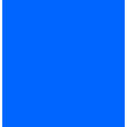
Керамическая изоляция
Удлинители электродов
Штекеры электродов
Запчасти электродов Brahma
Запчасти электродов Kromschroder
Запчасти электродов розжига и ионизации Baltur
Комплектующие электродов Weishaupt
Трансформаторы розжига
Трансформаторы розжига FIDA
Трансформаторы розжига Danfoss
Трансформаторы розжига Weishaupt
Трансформаторы розжига Elco
Трансформаторы розжига Ecoflam
Трансформаторы розжига Riello
Трансформаторы розжига FBR
Трансформаторы розжига Lamborghini
Трансформаторы розжига Baltur
Трансформаторы розжига CibUnigas
Трансформаторы розжига Giersch
Трансформаторы розжига Dreizler
Трансформаторы поджига Dungs
Трансформаторы розжига Brahma
Трансформаторы розжига Cofi
Трансформаторы розжига Honeywell
Трансформаторы розжига Kromschroder