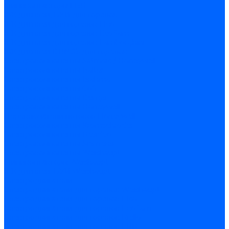
Миниконтакторы FBR
ЖК дисплеи, БУИ для горелок
ЖК дисплеи для горелок Elco
ЖК дисплеи для горелок Ecoflam
ЖК дисплеи для горелок Lamborghini
ЖК дисплеи DUNGS для горелок
Электрокомпоненты Satronic / Honeywell
Электрокомпоненты Baltur
Электрокомпоненты Brahma
Электрокомпоненты Cofi
Электрокомпоненты Dungs
Электрокомпоненты Honeywell
Переключатели потоков Honeywell
Электрокомпоненты Kromschroder
Электрокомпоненты Resideo
Электрокомпоненты Siemens
Электрокомпоненты Weishaupt
Миниконтакторы Weishaupt
ЖК дисплеи, БУИ Weishaupt
Электродвигатели
Электродвигатели для горелок Weishaupt
Электродвигатели для горелок Elco
Электродвигатели для горелок Ecoflam
Электродвигатели для горелок Riello
Электродвигатели для горелок FBR