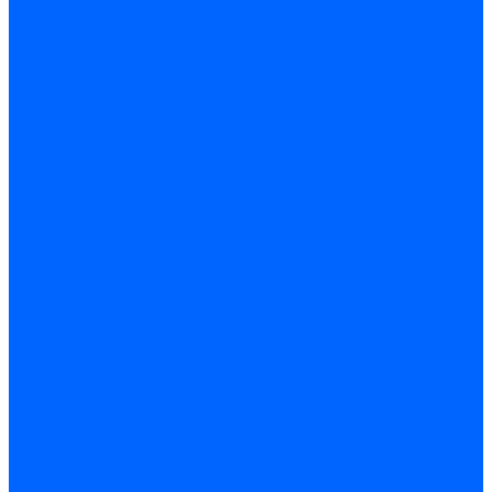
Трансформаторы розжига Satronic / Honeywell
Трансформаторы поджига Siemens
Кабели питания трансформаторов
Запчасти трансформаторов розжига Baltur
Запчасти трансформаторов розжига Brahma
Запчасти трансформаторов розжига Cofi
Запчасти трансформаторов розжига Dungs
Запчасти трансформаторов розжига Honeywell
Запчасти трансформаторов розжига Siemens
Реле давления
Реле давления Weishaupt
Реле давления Dungs
Реле давления Elco
Реле давления Ecoflam
Реле давления Riello
Реле давления FBR
Реле давления Lamborghini
Реле давления Baltur
Реле давления CibUnigas
Реле давления Dreizler
Реле давления Brahma
Реле давления Honeywell
Реле давления Kromschroder
Реле давления Siemens