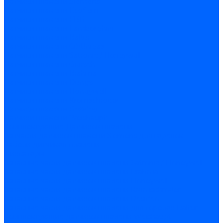
Датчики пламени Siemens
Датчики пламени Ecoflam
Датчики пламени FBR
Датчики пламени Lamborghini
Датчики пламени Baltur
Датчики пламени CibUnigas
Датчики пламени Satronic / Honeywell
Датчики пламени Giersch
Датчики пламени Brahma
Датчики пламени Dungs
Датчики пламени Honeywell
Датчики пламени Kromschroder
Датчики пламени Resideo
Датчики пламени Weishaupt
Комплектующие Датчиков пламени
Запчасти датчиков пламени Siemens для горелок
Кабели дитчиков пламени
Фиксаторы
Запасные части датчиков пламени Satronic / Honeywell
Запасные части датчиков пламени Brahma
Запасные части датчиков пламени Honeywell
Запасные части датчиков пламени Kromschroder
Запасные части датчиков пламени Resideo
Запасные части датчиков пламени для горелок Baltur
Комплектующие датчиков пламени Weishaupt