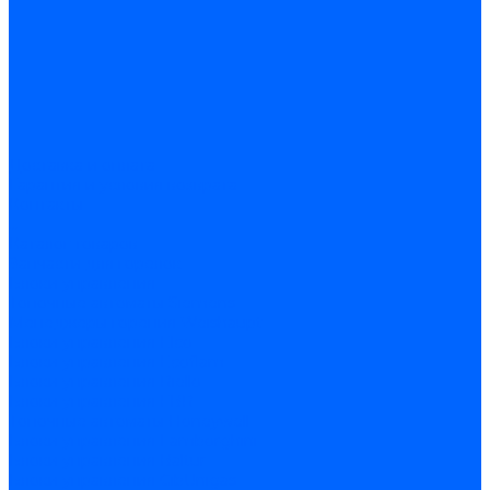
Доставка и оплата
Гарантия и условия возврата
Контакты
...
Каталог товаров
Запчасти для горелок
Блоки управления
Топочные автоматы Siemens
Менеджеры горения Weishaupt
Блоки управления Elco
Блоки управления Ecoflam
Блоки управления Riello
Блоки управления FBR
Топочные автоматы Honeywell
Блоки управления Lamborghini
Блоки управления Baltur
Блоки управления CibUnigas