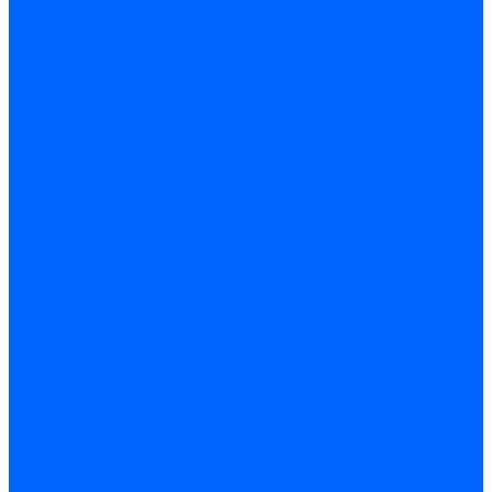
Фильтры для горелок Baltur
Запчасти фильтров Baltur
Комплектующие для фильров
Фильтрующие элементы
Запчасти фильтров Kromschroder
Запчасти фильтров для горелок Baltur
Принадлежности Dungs для горелок
Фильтры Honeywell для горелок
Фильтры Kromschroder для горелок
Вентиляторы
Вентиляторы для горелок Ecoflam
Вентиляторы для горелок FBR
Вентиляторы для горелок Lamborghini
Вентиляторы для горелок Baltur
Вентиляторы для горелок CibUnigas
Вентиляторы для горелок Giersch
Крыльчатки вентиляторов Weishaupt
Корпус вентилятора и воздухозаборный короб
Направляющие всасываемого воздуха
Звукоизоляции
Газовые клапаны, мультиблоки и рампы
Газовые мультиблоки Dungs
Газовые рампы Dungs
Газовые клапаны для Weishaupt
Рампы газовые Weishaupt