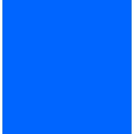
Кабели электродов Honeywell
Кабели электродов Kromschroder
Комплектующие кабелей
Запчасти кабелей розжига и ионизации Baltur
Комплектующие кабелей поджига и ионизации Weishaupt
Сервоприводы
Сервоприводы Siemens
Сервоприводы Weishaupt
Сервоприводы Elco
Сервоприводы Ecoflam
Сервоприводы Riello
Сервоприводы FBR
Сервоприводы Lamborghini
Сервоприводы Baltur
Сервоприводы CibUnigas
Сервоприводы Honeywell
Сервоприводы Dreizler
Сервоприводы Giersch
Сервоприводы Dungs
Сервоприводы Kromschroder
Сервоприводы Satronic / Honeywell
Комплектующие для сервоприводов
Вал воздушной заслонки
Пластина эластичная
Пружины сервоприводов