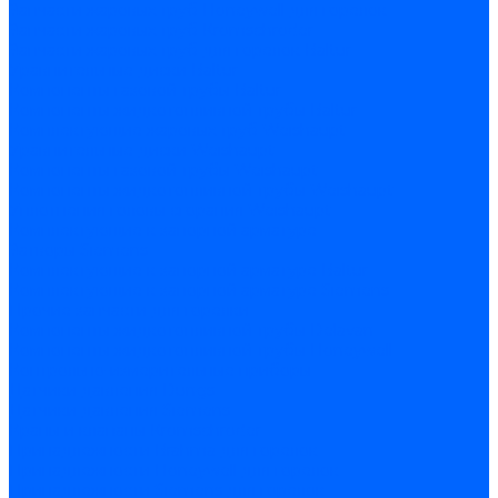
Запчасти жаровых труб Honeywell для горелок
Запчасти жаровых труб Kromschroder
Запчасти жаровых труб для горелок Baltur
Уравнительные диски Baltur
Компоненты газовой трубы Baltur
Компоненты жидкотопливной трубы Baltur
Комплектующие жаровых труб Weishaupt
Уравнительные диски Weishaupt
Компоненты газовой трубы Weishaupt
Компоненты жидкотопливной трубы Weishaupt
Уплотнения головы сгорания Weishaupt
Комплектующие к запорной арматуре
Затворы Siemens
Комплектующие к запорной арматуре Baltur
Комплектующие к запорной арматуре Siemens
Прочие запчасти для горелки
Компоненты жидкотопливной трубы Delavan
Компоненты жидкотопливной трубы Honeywell
Контрольно-измерительные приборы
Датчики давления Dungs
Датчики давления Siemens
Краны и клапаны Kromschroder
Принадлежности Brahma для горелок
Принадлежности Honeywell для горелок
Принадлежности Siemens для горелок