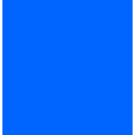
Блоки контроля герметичности Baltur
Блоки контроля герметичности Honeywell
Блоки контроля герметичности Kromschroder
Блоки контроля герметичности Siemens
Жидкотопливные шланги
Жидкотопливные шланги Ecoflam
Жидкотопливные шланги FBR
Жидкотопливные шланги Lamborghini
Жидкотопливные шланги CibUnigas
Шланги жидкотопливные Weishaupt
Газовые подводки
Форсуночные шланги
Жидкотопливные трубки для горелок
Жидкотопливные трубки Weishaupt
Фитинги
Фитинги Ecoflam
Фитинги жидкотопливные Baltur
Манометры
Вакуометры
Термометры
Комплект перехода на сжиженный газ
Датчики температуры и влажности
Датчики влажности и температуры Siemens
Регуляторы давления газа
Регуляторы давления газа Dungs