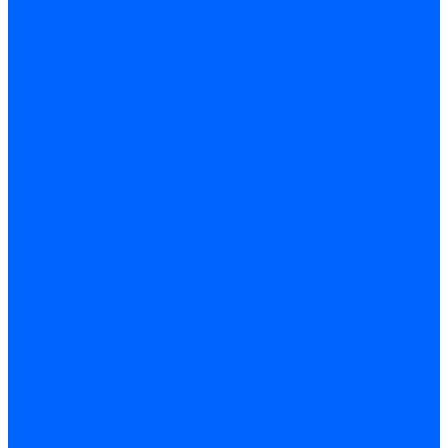
Комплектующие для реле давления
Ниппели
Кабели для реле давления
Фитинги соединительные
Держатели реле давления
Запчасти реле давления Dungs для горелок
Импульсные трубки
Запчасти реле давления Kromschroder
Запчасти реле давления Siemens для горелок
Запчасти реле давления для горелок Baltur
Форсунки
Форсунки Danfoss
Форсунки Fluidics
Форсунки для горелок Weishaupt
Форсунки для горелок Elco
Форсунки для горелок Ecoflam
Форсунки для горелок Riello
Форсунки для горелок F.B.R.
Форсунки CibUnigas
Форсунки Lamborghini
Форсунки Delavan
Форсунки Monarch
Форсунки Steinen
Форсунки для горелок Baltur
Датчики пламени