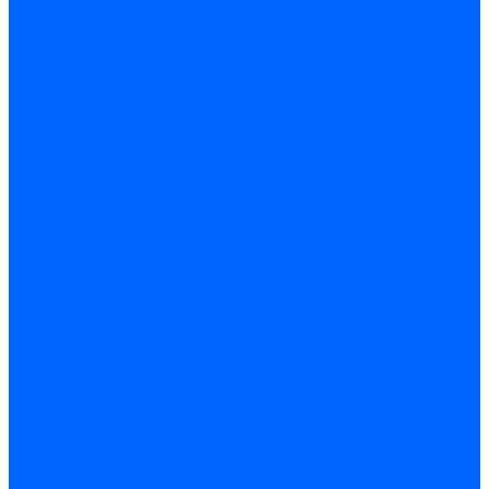
Регуляторы соотношения топливо-воздух
Приводы гидравлические
Регуляторы и сцепления
Шарнирные соединения
Кабели сервопривода
Держатель сервопривода
Шкалы воздушных заслонок
Запасные части сервоприводов и заслонок Siemens для
горелок
Запасные части сервоприводов и заслонок для горелок
Baltur
Запчасти сервоприводов Honeywell
Запчасти сервоприводов Kromschroder
Комплектующие сервоприводов Weishaupt
Заслонки для горелок
Воздушные заслонки Ecoflam
Воздушные заслонки Lamborghini
Заслонки Dungs для горелок
Заслонки Honeywell для горелок
Заслонки Kromschroder для горелок
Заслонки Siemens для горелок
Заслонки воздушные и газовые Weishaupt
Заслонки для горелок Baltur
Электрокомпоненты, ЖК дисплеи, БУИ для горелок
Миниконтакторы для горелок