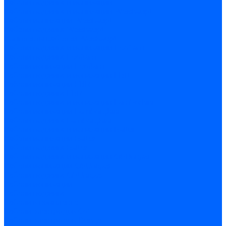
Кабели поджига и ионизации
Кабели поджига и ионизации Weishaupt
Кабели ионизации Weishaupt
Кабели поджига Weishaupt
Комплекты кабелей Weishaupt
Кабели поджига и ионизации Ecoflam
Кабели поджига Ecoflam
Кабели ионизации Ecoflam
Кабели поджига и ионазации FBR
Кабели ионизации FBR
Кабели поджига FBR
Кабели поджига и ионазации Lamborhini
Кабели ионизации Lamborghini
Кабели поджига Lamborghini
Кабели поджига и ионазации Baltur
Кабели ионизации Baltur
Кабели поджига Baltur
Кабели поджига и ионазации CibUnigas
Кабели ионизации CibUnigas
Кабели поджига CibUnigas
Кабели ионизации
Кабели поджига
Кабели в комплекте
Кабели электродов Cofi
Кабели электродов Dungs