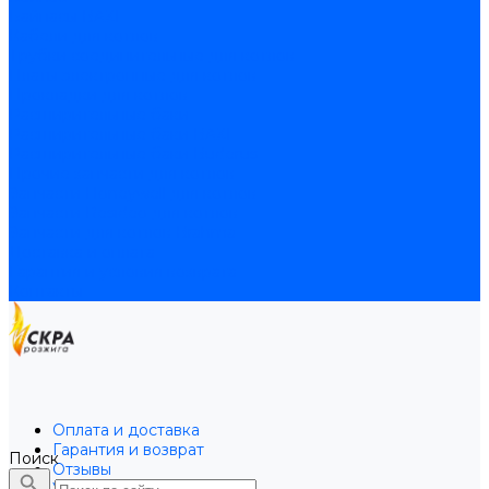
Байпасы BAXI
Кабели для котлов
Трубки соединительные для котлов
Платы электронные для котлов
Прокладки для котлов
Расширительные баки
Расширительные баки BAXI
Расширительные баки Buderus
Прочие запчасти для котлов
Запчасти Honeywell для котлов
Запчасти Resideo для котлов
Запчасти для котлов Brahma
Доставка и оплата
Гарантия и условия возврата
Контакты
Оплата и доставка
Гарантия и возврат
Поиск
Отзывы