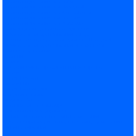
Регуляторы давления газа Baltur
Регуляторы давления газа Honeywell
Регуляторы давления газа Kromschroder
Регуляторы давления газа Siemens
Регуляторы давления газа Weishaupt
Комплектующие регуляторов давления
Запчасти регуляторов давления Dungs
Запасные части регуляторов давления Honeywell
Запчасти регуляторов давления Kromschroder
Компенсатор газовый
Пружины
Ёршики
Корпусные части, прокладки, винты и прочее
Кожухи
Кожухи Ecoflam
Кожухи FBR
Кожухи Lamborghini
Смотровые стекла
Заглушки, Винты
Заглушки, винты Weishaupt
Пластины панелей управления
Прокладки, стопортные кольца, уплотнения
Weishaupt прокладки, стопортные кольца, уплотнения
Панели управления
Трубы жаровые