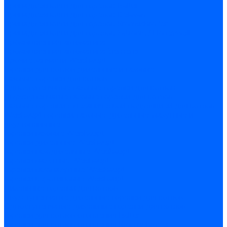
Принадлежности для горелок Baltur
Принадлежности для горелок Delavan
Принадлежности для горелок Kromschroder
Принадлежности для горелок Satronic / Honeywell
Промышленная автоматика
Промышленная автоматика Siemens
Прочие запчасти Weishaupt
Горелки для котлов дизельные и газовые
Газовые горелки для котлов
Одноступенчатые газовые горелки для котлов
Двухступенчатые газовые горелки для котлов
Газовые горелки с механической модуляцией для котлов
Weishaupt горелки: газовые, дизельные, мазутные и
двухтопливные
Горелки газовые Weishaupt
Горелки дизельные Weishaupt
Горелки газодизельные Weishaupt
Горелки мазутные Weishaupt
Горелки газомазутные Weishaupt
Горелки керосиновые Weishaupt
Дизельные горелки для котлов
Двухступенчатые дизельные горелки для котлов
Одноступенчатые дизельные горелки для котлов
Горелки для котлов отопления Baltur
Горелки для котлов отопления Kromschroder