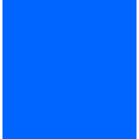
Трубы жаровые Weishaupt
Трубы жаровые Ecoflam
Трубы жаровые FBR
Трубы жаровые Lamborghini
Трубы жаровые Baltur
Жаровые трубы для газовых горелок Baltur
Трубы жаровые CibUnigas
Жаровые трубы Honeywell
Жаровые трубы Kromschroder
Комплектующие жаровых труб
Уравнительные диски
Уравнительные диски Elco
Уравнительные диски Ecoflam
Уравнительные диски Riello
Уравнительные диски FBR
Уравнительные диски Lamborhgini
Завихрители Dreizler
Уравнительные диски Giersch
Диффузоры
Диффузоры Ecoflam
Фланцы
Прокладки фланца
Прокладки фланца Ecoflam
Прокладки фланца FBR
Комплекты удлинения головы сгорания