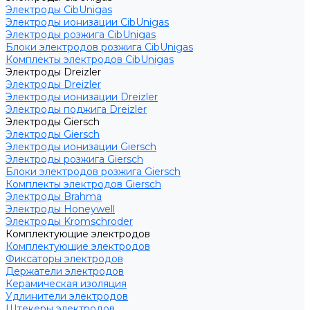
Электроды CibUnigas
Электроды ионизации CibUnigas
Электроды розжига CibUnigas
Блоки электродов розжига CibUnigas
Комплекты электродов CibUnigas
Электроды Dreizler
Электроды Dreizler
Электроды ионизации Dreizler
Электроды поджига Dreizler
Электроды Giersch
Электроды Giersch
Электроды ионизации Giersch
Электроды розжига Giersch
Блоки электродов розжига Giersch
Комплекты электродов Giersch
Электроды Brahma
Электроды Honeywell
Электроды Kromschroder
Комплектующие электродов
Комплектующие электродов
Фиксаторы электродов
Держатели электродов
Керамическая изоляция
Удлинители электродов
Штекеры электродов