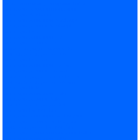
Запчасти насосов для горелок Baltur
Электроды поджига и ионизации
Электроды Weishaupt
Электроды ионизации Weishaupt
Электроды розжига Weishaupt
Электроды Elco
Электроды ионизации Elco
Электроды розжига Elco
Блоки электродов розжига Elco
Комплекты электродов Elco
Электроды Ecoflam
Электроды ионизации Ecoflam
Электроды розжига Ecoflam
Блоки электродов розжага Ecoflam
Комплекты электродов Ecoflam
Электроды Riello
Электроды ионизации Riello
Электроды розжига Riello
Комплекты электродов Riello
Электроды Lamborghini
Электроды ионизации Lamborghini
Электроды розжига Lamborghini
Блоки электродов Lamborghini
Электроды поджига и ионизации Baltur
Электроды ионизации Baltur