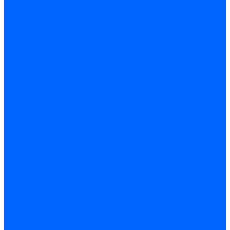
Жидкотопливные электромагнитные клапаны Baltur
Клапаны топливные электромагнитные Weishaupt
Запчасти для топливных клапанов
Запчасти жидкотопливных клапанов Brahma
Запчасти жидкотопливных клапанов Honeywell
Запчасти жидкотопливных клапанов Satronic / Honeywell
Запчасти жидкотопливных клапанов Siemens для горелок
Запчасти жидкотопливных клапанов для горелок Baltur
Комплектующие жидкотопливных клапанов Weishaupt
Электромагнитные Газовые клапаны
Газовые электромагнитные клапаны Dungs
Газовые э/м клапаны Honeywell
Газовые э/м клапаны Brahma
Газовые э/м клапаны Kromschroder
Газовые э/м клапаны Resideo
Газовые э/м клапаны Satronic / Honeywell
Газовые электромагнитные клапаны Baltur
Газовые электромагнитные клапаны Siemens
Клапаны газовые электромагнитные Weishaupt
Запасные части газовых клапанов
Запасные части газовых клапанов Siemens
Запасные части газовых клапанов для горелок Baltur
Запасные части газовых клапанов для горелок Dungs
Блоки контроля герметичности
Блоки контроля герметичности Dungs