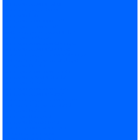
Электроды розжига Baltur
Блоки электродов Baltur
Электроды FBR
Электроды ионизации FBR
Электроды розжига FBR
Блоки электродов розжига FBR
Электроды CibUnigas
Электроды ионизации CibUnigas
Электроды розжига CibUnigas
Блоки электродов розжига CibUnigas
Комплекты электродов CibUnigas
Электроды Dreizler
Электроды ионизации Dreizler
Электроды поджига Dreizler
Электроды Giersch
Электроды ионизации Giersch
Электроды розжига Giersch
Блоки электродов розжига Giersch
Комплекты электродов Giersch
Электроды Brahma
Электроды Honeywell
Электроды Kromschroder
Комплектующие электродов
Фиксаторы электродов
Держатели электродов