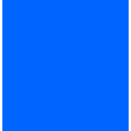
Запчасти для котлов
Автоматы горения для котлов
Горелки для котлов
Горелки для котлов Buderus
Газовые клапаны для котлов
Датчики температуры котла
Датчики температуры BAXI
Датчики температуры Buderus
Электроды для котлов
Электроды для котлов Buderus
Циркуляционные насосы
Вентиляторы для котлов
Вентиляторы для котлов BAXI
Вентиляторы для котлов Buderus
Термостаты
Термостаты комнатные Siemens
Инжекторы для котлов
Панели управления котла
Аноды магниевые
Аноды магниевые BAXI
Аноды магниевые Buderus
Комплекты перехода котла на сжиженный газ
Электромоторы для котла
Теплообменники для котлов
Байпас