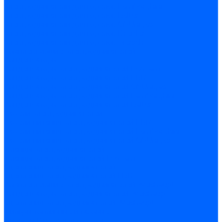
Электродвигатели для горелок Lamborghini
Электродвигатели для горелок Baltur
Электродвигатели для горелок CibUnigas
Электродвигатели для горелок Dreizler
Электродвигатели для горелок Giersch
Комплектующие электродвигателей
Конденсаторы
Конденсаторы электродвигателей Ecoflam
Конденсаторы электродвигателей FBR
Конденсаторы электродвигателей CibUnigas
Конденсаторы электродвигателей Lamborghini
Конденсаторы электродвигателей Baltur
Кабели электродвигателей
Кабели питания электродвигателей FBR
Кабели питания электродвигателей Lamborghini
Кабели питания электродвигателей CibUnigas
Фланцы электродвигателей
Фланцы электродвигателей Ecoflam
Сцепления электродвигателей
Сцепления электродвигателей FBR
Комплектующие электродвигателей Weishaupt
Конденсаторы электродвигателей Weishaupt
Сцепления электродвигателей Weishaupt
Фильры топливные и газовые
Фильтры Dungs для горелок