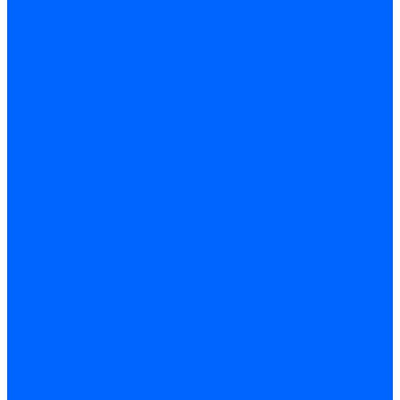
Газовые клапаны Elco
Газовые клапаны для Ecoflam
Газовые клапаны Riello
Газовые клапаны для FBR
Газовые клапаны для Lamborghini
Газовые мультиблоки Baltur
Газовые рампы Baltur
Газовые клапаны для CibUnigas
Газовые клапаны Dreizler
Газовые клапаны для Giersch
Комплектующие газовых клапанов
Фланцы для газовых клапанов
Фланцы газовых клапанов Ecoflam
Фланцы газовых клапанов FBR
Колено газовое для горелки
Запчасти газовых клапанов Dungs для горелок
Запасные части газовых клапанов Brahma
Запасные части газовых клапанов Honeywell
Запасные части газовых клапанов Kromschroder
Запчасти газовых клапанов Siemens для горелок
Запчасти газовых клапанов для горелок Baltur
Комплектующие газовых клапанов Weishaupt
Электромагнитные Топливные клапаны
Жидкотопливные э/м клапаны Brahma