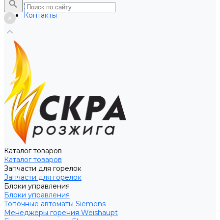
Услуги
Контакты
Каталог товаров
Каталог товаров
Запчасти для горелок
Запчасти для горелок
Блоки управления
Блоки управления
Топочные автоматы Siemens
Менеджеры горения Weishaupt