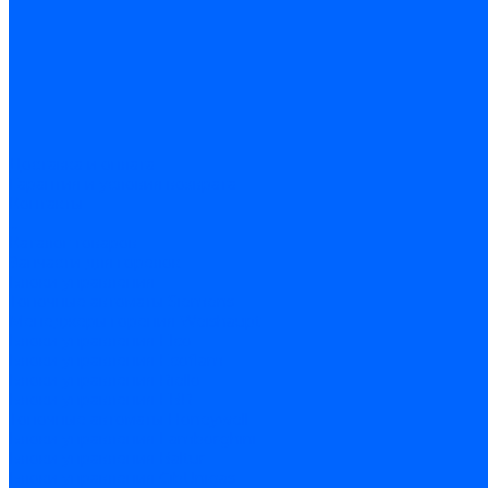
Доставка и оплата
Гарантия и условия возврата
Контакты
...
Каталог товаров
Запчасти для горелок
Блоки управления
Топочные автоматы Siemens
Менеджеры горения Weishaupt
Блоки управления Elco
Блоки управления Ecoflam
Блоки управления Riello
Блоки управления FBR
Топочные автоматы Honeywell
Блоки управления Lamborghini
Блоки управления Baltur
Блоки управления CibUnigas