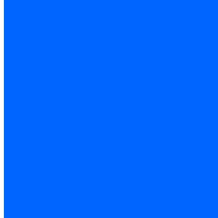
Электроды розжига Baltur
Блоки электродов Baltur
Электроды FBR
Электроды ионизации FBR
Электроды розжига FBR
Блоки электродов розжига FBR
Электроды CibUnigas
Электроды ионизации CibUnigas
Электроды розжига CibUnigas
Блоки электродов розжига CibUnigas
Комплекты электродов CibUnigas
Электроды Dreizler
Электроды ионизации Dreizler
Электроды поджига Dreizler
Электроды Giersch
Электроды ионизации Giersch
Электроды розжига Giersch
Блоки электродов розжига Giersch
Комплекты электродов Giersch
Электроды Brahma
Электроды Honeywell
Электроды Kromschroder
Комплектующие электродов
Фиксаторы электродов
Держатели электродов