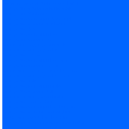
Запчасти насосов для горелок Baltur
Электроды поджига и ионизации
Электроды Weishaupt
Электроды ионизации Weishaupt
Электроды розжига Weishaupt
Электроды Elco
Электроды ионизации Elco
Электроды розжига Elco
Блоки электродов розжига Elco
Комплекты электродов Elco
Электроды Ecoflam
Электроды ионизации Ecoflam
Электроды розжига Ecoflam
Блоки электродов розжага Ecoflam
Комплекты электродов Ecoflam
Электроды Riello
Электроды ионизации Riello
Электроды розжига Riello
Комплекты электродов Riello
Электроды Lamborghini
Электроды ионизации Lamborghini
Электроды розжига Lamborghini
Блоки электродов Lamborghini
Электроды поджига и ионизации Baltur
Электроды ионизации Baltur