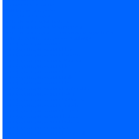
Керамическая изоляция
Удлинители электродов
Штекеры электродов
Запчасти электродов Brahma
Запчасти электродов Kromschroder
Запчасти электродов розжига и ионизации Baltur
Комплектующие электродов Weishaupt
Трансформаторы розжига
Трансформаторы розжига FIDA
Трансформаторы розжига Danfoss
Трансформаторы розжига Weishaupt
Трансформаторы розжига Elco
Трансформаторы розжига Ecoflam
Трансформаторы розжига Riello
Трансформаторы розжига FBR
Трансформаторы розжига Lamborghini
Трансформаторы розжига Baltur
Трансформаторы розжига CibUnigas
Трансформаторы розжига Giersch
Трансформаторы розжига Dreizler
Трансформаторы поджига Dungs
Трансформаторы розжига Brahma
Трансформаторы розжига Cofi
Трансформаторы розжига Honeywell
Трансформаторы розжига Kromschroder