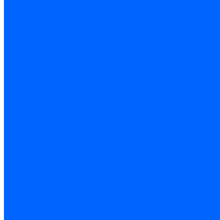
Блоки управления Giersch
Блоки управления Dreizler
Блоки управления Siemens
Блоки управления DUNGS
Топочные автоматы Brahma
Топочные автоматы Kromschroder
Топочные автоматы Resideo
Запчасти топочных автоматов
Запчасти топочных автоматов Baltur
Запчасти топочных автоматов Brahma
Запчасти топочных автоматов Dungs
Запчасти топочных автоматов Honeywell
Запчасти топочных автоматов Kromschroder
Насосы для горелок
Насосы Suntec
Насосы Suntec 21600 Longvic
Насосы Danfoss
Насосы для горелок Weishaupt
Насосы для горелок Elco
Насосы для горелок Riello
Насосы для горелок FBR
Насосы для горелок Lamborghini
Насосы для горелок Baltur
Насосы для горелок CibUnigas
Запчасти для насосов