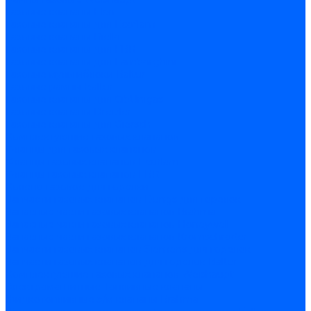
Газовые клапаны Elco
Газовые клапаны для Ecoflam
Газовые клапаны Riello
Газовые клапаны для FBR
Газовые клапаны для Lamborghini
Газовые мультиблоки Baltur
Газовые рампы Baltur
Газовые клапаны для CibUnigas
Газовые клапаны Dreizler
Газовые клапаны для Giersch
Комплектующие газовых клапанов
Фланцы для газовых клапанов
Фланцы газовых клапанов Ecoflam
Фланцы газовых клапанов FBR
Колено газовое для горелки
Запчасти газовых клапанов Dungs для горелок
Запасные части газовых клапанов Brahma
Запасные части газовых клапанов Honeywell
Запасные части газовых клапанов Kromschroder
Запчасти газовых клапанов Siemens для горелок
Запчасти газовых клапанов для горелок Baltur
Комплектующие газовых клапанов Weishaupt
Электромагнитные Топливные клапаны
Жидкотопливные э/м клапаны Brahma