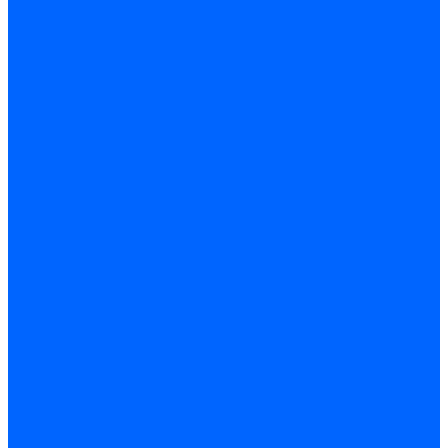
Электроды розжига Baltur
Блоки электродов Baltur
Электроды FBR
Электроды ионизации FBR
Электроды розжига FBR
Блоки электродов розжига FBR
Электроды CibUnigas
Электроды ионизации CibUnigas
Электроды розжига CibUnigas
Блоки электродов розжига CibUnigas
Комплекты электродов CibUnigas
Электроды Dreizler
Электроды ионизации Dreizler
Электроды поджига Dreizler
Электроды Giersch
Электроды ионизации Giersch
Электроды розжига Giersch
Блоки электродов розжига Giersch
Комплекты электродов Giersch
Электроды Brahma
Электроды Honeywell
Электроды Kromschroder
Комплектующие электродов
Фиксаторы электродов
Держатели электродов