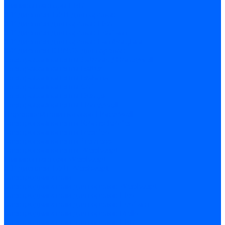
Миниконтакторы FBR
ЖК дисплеи, БУИ для горелок
ЖК дисплеи для горелок Elco
ЖК дисплеи для горелок Ecoflam
ЖК дисплеи для горелок Lamborghini
ЖК дисплеи DUNGS для горелок
Электрокомпоненты Satronic / Honeywell
Электрокомпоненты Baltur
Электрокомпоненты Brahma
Электрокомпоненты Cofi
Электрокомпоненты Dungs
Электрокомпоненты Honeywell
Переключатели потоков Honeywell
Электрокомпоненты Kromschroder
Электрокомпоненты Resideo
Электрокомпоненты Siemens
Электрокомпоненты Weishaupt
Миниконтакторы Weishaupt
ЖК дисплеи, БУИ Weishaupt
Электродвигатели
Электродвигатели для горелок Weishaupt
Электродвигатели для горелок Elco
Электродвигатели для горелок Ecoflam
Электродвигатели для горелок Riello
Электродвигатели для горелок FBR