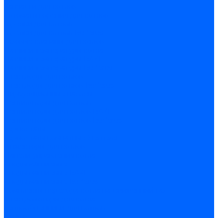
Запчасти для котлов
Автоматы горения для котлов
Горелки для котлов
Горелки для котлов Buderus
Газовые клапаны для котлов
Датчики температуры котла
Датчики температуры BAXI
Датчики температуры Buderus
Электроды для котлов
Электроды для котлов Buderus
Циркуляционные насосы
Вентиляторы для котлов
Вентиляторы для котлов BAXI
Вентиляторы для котлов Buderus
Термостаты
Термостаты комнатные Siemens
Инжекторы для котлов
Панели управления котла
Аноды магниевые
Аноды магниевые BAXI
Аноды магниевые Buderus
Комплекты перехода котла на сжиженный газ
Электромоторы для котла
Теплообменники для котлов
Байпас