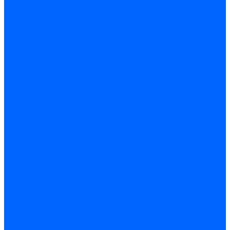
Датчики пламени Siemens
Датчики пламени Ecoflam
Датчики пламени FBR
Датчики пламени Lamborghini
Датчики пламени Baltur
Датчики пламени CibUnigas
Датчики пламени Satronic / Honeywell
Датчики пламени Giersch
Датчики пламени Brahma
Датчики пламени Dungs
Датчики пламени Honeywell
Датчики пламени Kromschroder
Датчики пламени Resideo
Датчики пламени Weishaupt
Комплектующие Датчиков пламени
Запчасти датчиков пламени Siemens для горелок
Кабели дитчиков пламени
Фиксаторы
Запасные части датчиков пламени Satronic / Honeywell
Запасные части датчиков пламени Brahma
Запасные части датчиков пламени Honeywell
Запасные части датчиков пламени Kromschroder
Запасные части датчиков пламени Resideo
Запасные части датчиков пламени для горелок Baltur
Комплектующие датчиков пламени Weishaupt