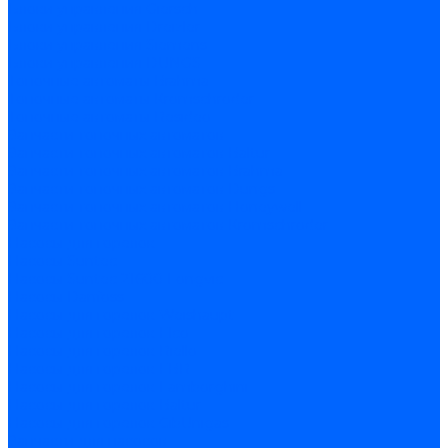
Блоки управления Giersch
Блоки управления Dreizler
Блоки управления Siemens
Блоки управления DUNGS
Топочные автоматы Brahma
Топочные автоматы Kromschroder
Топочные автоматы Resideo
Запчасти топочных автоматов
Запчасти топочных автоматов Baltur
Запчасти топочных автоматов Brahma
Запчасти топочных автоматов Dungs
Запчасти топочных автоматов Honeywell
Запчасти топочных автоматов Kromschroder
Насосы для горелок
Насосы Suntec
Насосы Suntec 21600 Longvic
Насосы Danfoss
Насосы для горелок Weishaupt
Насосы для горелок Elco
Насосы для горелок Riello
Насосы для горелок FBR
Насосы для горелок Lamborghini
Насосы для горелок Baltur
Насосы для горелок CibUnigas
Запчасти для насосов