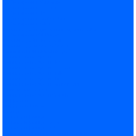
Трубы жаровые Weishaupt
Трубы жаровые Ecoflam
Трубы жаровые FBR
Трубы жаровые Lamborghini
Трубы жаровые Baltur
Жаровые трубы для газовых горелок Baltur
Трубы жаровые CibUnigas
Жаровые трубы Honeywell
Жаровые трубы Kromschroder
Комплектующие жаровых труб
Уравнительные диски
Уравнительные диски Elco
Уравнительные диски Ecoflam
Уравнительные диски Riello
Уравнительные диски FBR
Уравнительные диски Lamborhgini
Завихрители Dreizler
Уравнительные диски Giersch
Диффузоры
Диффузоры Ecoflam
Фланцы
Прокладки фланца
Прокладки фланца Ecoflam
Прокладки фланца FBR
Комплекты удлинения головы сгорания