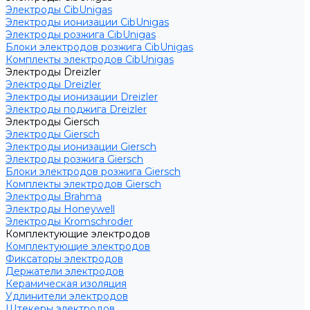
Электроды CibUnigas
Электроды ионизации CibUnigas
Электроды розжига CibUnigas
Блоки электродов розжига CibUnigas
Комплекты электродов CibUnigas
Электроды Dreizler
Электроды Dreizler
Электроды ионизации Dreizler
Электроды поджига Dreizler
Электроды Giersch
Электроды Giersch
Электроды ионизации Giersch
Электроды розжига Giersch
Блоки электродов розжига Giersch
Комплекты электродов Giersch
Электроды Brahma
Электроды Honeywell
Электроды Kromschroder
Комплектующие электродов
Комплектующие электродов
Фиксаторы электродов
Держатели электродов
Керамическая изоляция
Удлинители электродов
Штекеры электродов