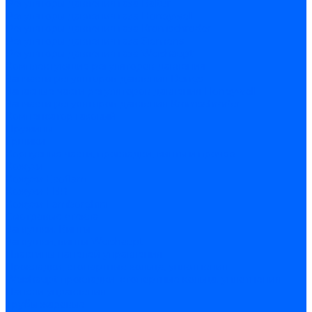
Регуляторы давления газа Baltur
Регуляторы давления газа Honeywell
Регуляторы давления газа Kromschroder
Регуляторы давления газа Siemens
Регуляторы давления газа Weishaupt
Комплектующие регуляторов давления
Запчасти регуляторов давления Dungs
Запасные части регуляторов давления Honeywell
Запчасти регуляторов давления Kromschroder
Компенсатор газовый
Пружины
Ёршики
Корпусные части, прокладки, винты и прочее
Кожухи
Кожухи Ecoflam
Кожухи FBR
Кожухи Lamborghini
Смотровые стекла
Заглушки, Винты
Заглушки, винты Weishaupt
Пластины панелей управления
Прокладки, стопортные кольца, уплотнения
Weishaupt прокладки, стопортные кольца, уплотнения
Панели управления
Трубы жаровые