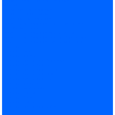
Комплектующие для реле давления
Ниппели
Кабели для реле давления
Фитинги соединительные
Держатели реле давления
Запчасти реле давления Dungs для горелок
Импульсные трубки
Запчасти реле давления Kromschroder
Запчасти реле давления Siemens для горелок
Запчасти реле давления для горелок Baltur
Форсунки
Форсунки Danfoss
Форсунки Fluidics
Форсунки для горелок Weishaupt
Форсунки для горелок Elco
Форсунки для горелок Ecoflam
Форсунки для горелок Riello
Форсунки для горелок F.B.R.
Форсунки CibUnigas
Форсунки Lamborghini
Форсунки Delavan
Форсунки Monarch
Форсунки Steinen
Форсунки для горелок Baltur
Датчики пламени