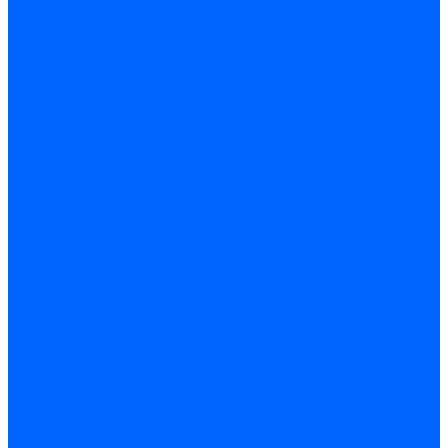
Фильтры для горелок Baltur
Запчасти фильтров Baltur
Комплектующие для фильров
Фильтрующие элементы
Запчасти фильтров Kromschroder
Запчасти фильтров для горелок Baltur
Принадлежности Dungs для горелок
Фильтры Honeywell для горелок
Фильтры Kromschroder для горелок
Вентиляторы
Вентиляторы для горелок Ecoflam
Вентиляторы для горелок FBR
Вентиляторы для горелок Lamborghini
Вентиляторы для горелок Baltur
Вентиляторы для горелок CibUnigas
Вентиляторы для горелок Giersch
Крыльчатки вентиляторов Weishaupt
Корпус вентилятора и воздухозаборный короб
Направляющие всасываемого воздуха
Звукоизоляции
Газовые клапаны, мультиблоки и рампы
Газовые мультиблоки Dungs
Газовые рампы Dungs
Газовые клапаны для Weishaupt
Рампы газовые Weishaupt