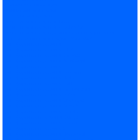
Керамическая изоляция
Удлинители электродов
Штекеры электродов
Запчасти электродов Brahma
Запчасти электродов Kromschroder
Запчасти электродов розжига и ионизации Baltur
Комплектующие электродов Weishaupt
Трансформаторы розжига
Трансформаторы розжига FIDA
Трансформаторы розжига Danfoss
Трансформаторы розжига Weishaupt
Трансформаторы розжига Elco
Трансформаторы розжига Ecoflam
Трансформаторы розжига Riello
Трансформаторы розжига FBR
Трансформаторы розжига Lamborghini
Трансформаторы розжига Baltur
Трансформаторы розжига CibUnigas
Трансформаторы розжига Giersch
Трансформаторы розжига Dreizler
Трансформаторы поджига Dungs
Трансформаторы розжига Brahma
Трансформаторы розжига Cofi
Трансформаторы розжига Honeywell
Трансформаторы розжига Kromschroder