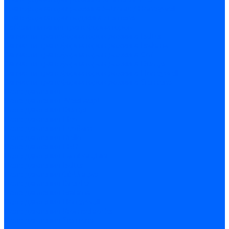
Трансформаторы розжига Satronic / Honeywell
Трансформаторы поджига Siemens
Кабели питания трансформаторов
Запчасти трансформаторов розжига Baltur
Запчасти трансформаторов розжига Brahma
Запчасти трансформаторов розжига Cofi
Запчасти трансформаторов розжига Dungs
Запчасти трансформаторов розжига Honeywell
Запчасти трансформаторов розжига Siemens
Реле давления
Реле давления Weishaupt
Реле давления Dungs
Реле давления Elco
Реле давления Ecoflam
Реле давления Riello
Реле давления FBR
Реле давления Lamborghini
Реле давления Baltur
Реле давления CibUnigas
Реле давления Dreizler
Реле давления Brahma
Реле давления Honeywell
Реле давления Kromschroder
Реле давления Siemens