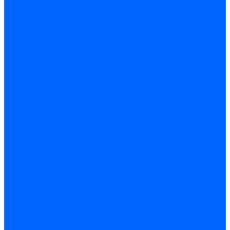
Регуляторы соотношения топливо-воздух
Приводы гидравлические
Регуляторы и сцепления
Шарнирные соединения
Кабели сервопривода
Держатель сервопривода
Шкалы воздушных заслонок
Запасные части сервоприводов и заслонок Siemens для
горелок
Запасные части сервоприводов и заслонок для горелок
Baltur
Запчасти сервоприводов Honeywell
Запчасти сервоприводов Kromschroder
Комплектующие сервоприводов Weishaupt
Заслонки для горелок
Воздушные заслонки Ecoflam
Воздушные заслонки Lamborghini
Заслонки Dungs для горелок
Заслонки Honeywell для горелок
Заслонки Kromschroder для горелок
Заслонки Siemens для горелок
Заслонки воздушные и газовые Weishaupt
Заслонки для горелок Baltur
Электрокомпоненты, ЖК дисплеи, БУИ для горелок
Миниконтакторы для горелок