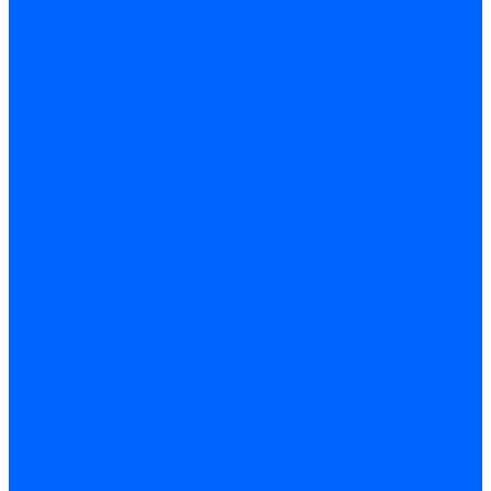
Кабели электродов Honeywell
Кабели электродов Kromschroder
Комплектующие кабелей
Запчасти кабелей розжига и ионизации Baltur
Комплектующие кабелей поджига и ионизации Weishaupt
Сервоприводы
Сервоприводы Siemens
Сервоприводы Weishaupt
Сервоприводы Elco
Сервоприводы Ecoflam
Сервоприводы Riello
Сервоприводы FBR
Сервоприводы Lamborghini
Сервоприводы Baltur
Сервоприводы CibUnigas
Сервоприводы Honeywell
Сервоприводы Dreizler
Сервоприводы Giersch
Сервоприводы Dungs
Сервоприводы Kromschroder
Сервоприводы Satronic / Honeywell
Комплектующие для сервоприводов
Вал воздушной заслонки
Пластина эластичная
Пружины сервоприводов