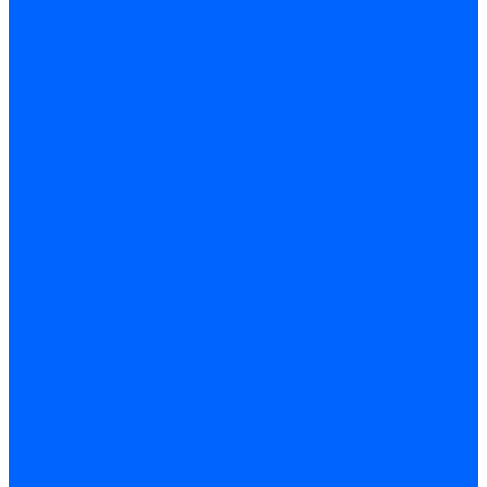
Кабели поджига и ионизации
Кабели поджига и ионизации Weishaupt
Кабели ионизации Weishaupt
Кабели поджига Weishaupt
Комплекты кабелей Weishaupt
Кабели поджига и ионизации Ecoflam
Кабели поджига Ecoflam
Кабели ионизации Ecoflam
Кабели поджига и ионазации FBR
Кабели ионизации FBR
Кабели поджига FBR
Кабели поджига и ионазации Lamborhini
Кабели ионизации Lamborghini
Кабели поджига Lamborghini
Кабели поджига и ионазации Baltur
Кабели ионизации Baltur
Кабели поджига Baltur
Кабели поджига и ионазации CibUnigas
Кабели ионизации CibUnigas
Кабели поджига CibUnigas
Кабели ионизации
Кабели поджига
Кабели в комплекте
Кабели электродов Cofi
Кабели электродов Dungs