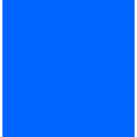
Запчасти жаровых труб Honeywell для горелок
Запчасти жаровых труб Kromschroder
Запчасти жаровых труб для горелок Baltur
Уравнительные диски Baltur
Компоненты газовой трубы Baltur
Компоненты жидкотопливной трубы Baltur
Комплектующие жаровых труб Weishaupt
Уравнительные диски Weishaupt
Компоненты газовой трубы Weishaupt
Компоненты жидкотопливной трубы Weishaupt
Уплотнения головы сгорания Weishaupt
Комплектующие к запорной арматуре
Затворы Siemens
Комплектующие к запорной арматуре Baltur
Комплектующие к запорной арматуре Siemens
Прочие запчасти для горелки
Компоненты жидкотопливной трубы Delavan
Компоненты жидкотопливной трубы Honeywell
Контрольно-измерительные приборы
Датчики давления Dungs
Датчики давления Siemens
Краны и клапаны Kromschroder
Принадлежности Brahma для горелок
Принадлежности Honeywell для горелок
Принадлежности Siemens для горелок