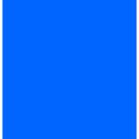
Запчасти насосов для горелок Baltur
Электроды поджига и ионизации
Электроды Weishaupt
Электроды ионизации Weishaupt
Электроды розжига Weishaupt
Электроды Elco
Электроды ионизации Elco
Электроды розжига Elco
Блоки электродов розжига Elco
Комплекты электродов Elco
Электроды Ecoflam
Электроды ионизации Ecoflam
Электроды розжига Ecoflam
Блоки электродов розжага Ecoflam
Комплекты электродов Ecoflam
Электроды Riello
Электроды ионизации Riello
Электроды розжига Riello
Комплекты электродов Riello
Электроды Lamborghini
Электроды ионизации Lamborghini
Электроды розжига Lamborghini
Блоки электродов Lamborghini
Электроды поджига и ионизации Baltur
Электроды ионизации Baltur