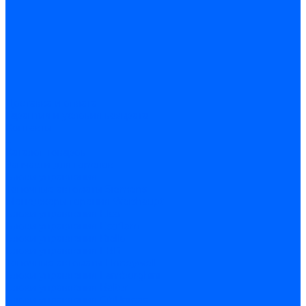
Доставка и оплата
Гарантия и условия возврата
Контакты
...
Каталог товаров
Запчасти для горелок
Блоки управления
Топочные автоматы Siemens
Менеджеры горения Weishaupt
Блоки управления Elco
Блоки управления Ecoflam
Блоки управления Riello
Блоки управления FBR
Топочные автоматы Honeywell
Блоки управления Lamborghini
Блоки управления Baltur
Блоки управления CibUnigas