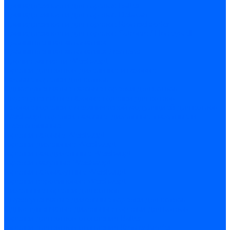
Принадлежности для горелок Baltur
Принадлежности для горелок Delavan
Принадлежности для горелок Kromschroder
Принадлежности для горелок Satronic / Honeywell
Промышленная автоматика
Промышленная автоматика Siemens
Прочие запчасти Weishaupt
Горелки для котлов дизельные и газовые
Газовые горелки для котлов
Одноступенчатые газовые горелки для котлов
Двухступенчатые газовые горелки для котлов
Газовые горелки с механической модуляцией для котлов
Weishaupt горелки: газовые, дизельные, мазутные и
двухтопливные
Горелки газовые Weishaupt
Горелки дизельные Weishaupt
Горелки газодизельные Weishaupt
Горелки мазутные Weishaupt
Горелки газомазутные Weishaupt
Горелки керосиновые Weishaupt
Дизельные горелки для котлов
Двухступенчатые дизельные горелки для котлов
Одноступенчатые дизельные горелки для котлов
Горелки для котлов отопления Baltur
Горелки для котлов отопления Kromschroder