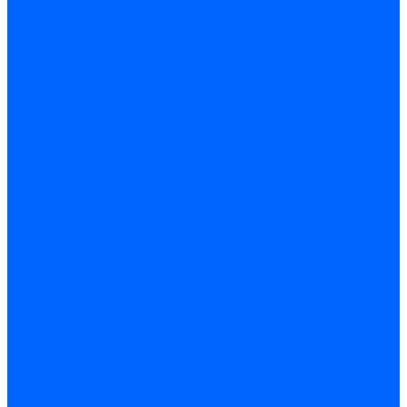
Жидкотопливные электромагнитные клапаны Baltur
Клапаны топливные электромагнитные Weishaupt
Запчасти для топливных клапанов
Запчасти жидкотопливных клапанов Brahma
Запчасти жидкотопливных клапанов Honeywell
Запчасти жидкотопливных клапанов Satronic / Honeywell
Запчасти жидкотопливных клапанов Siemens для горелок
Запчасти жидкотопливных клапанов для горелок Baltur
Комплектующие жидкотопливных клапанов Weishaupt
Электромагнитные Газовые клапаны
Газовые электромагнитные клапаны Dungs
Газовые э/м клапаны Honeywell
Газовые э/м клапаны Brahma
Газовые э/м клапаны Kromschroder
Газовые э/м клапаны Resideo
Газовые э/м клапаны Satronic / Honeywell
Газовые электромагнитные клапаны Baltur
Газовые электромагнитные клапаны Siemens
Клапаны газовые электромагнитные Weishaupt
Запасные части газовых клапанов
Запасные части газовых клапанов Siemens
Запасные части газовых клапанов для горелок Baltur
Запасные части газовых клапанов для горелок Dungs
Блоки контроля герметичности
Блоки контроля герметичности Dungs