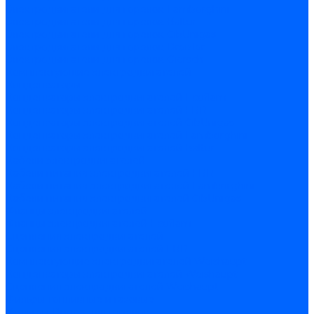
Электродвигатели для горелок Lamborghini
Электродвигатели для горелок Baltur
Электродвигатели для горелок CibUnigas
Электродвигатели для горелок Dreizler
Электродвигатели для горелок Giersch
Комплектующие электродвигателей
Конденсаторы
Конденсаторы электродвигателей Ecoflam
Конденсаторы электродвигателей FBR
Конденсаторы электродвигателей CibUnigas
Конденсаторы электродвигателей Lamborghini
Конденсаторы электродвигателей Baltur
Кабели электродвигателей
Кабели питания электродвигателей FBR
Кабели питания электродвигателей Lamborghini
Кабели питания электродвигателей CibUnigas
Фланцы электродвигателей
Фланцы электродвигателей Ecoflam
Сцепления электродвигателей
Сцепления электродвигателей FBR
Комплектующие электродвигателей Weishaupt
Конденсаторы электродвигателей Weishaupt
Сцепления электродвигателей Weishaupt
Фильры топливные и газовые
Фильтры Dungs для горелок