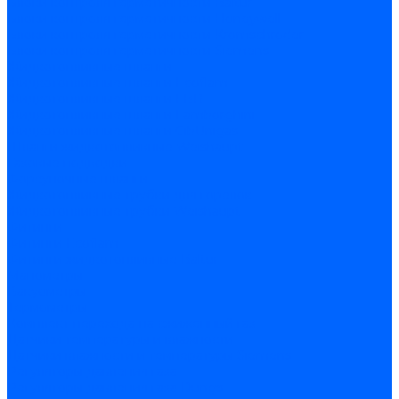
Блоки контроля герметичности Baltur
Блоки контроля герметичности Honeywell
Блоки контроля герметичности Kromschroder
Блоки контроля герметичности Siemens
Жидкотопливные шланги
Жидкотопливные шланги Ecoflam
Жидкотопливные шланги FBR
Жидкотопливные шланги Lamborghini
Жидкотопливные шланги CibUnigas
Шланги жидкотопливные Weishaupt
Газовые подводки
Форсуночные шланги
Жидкотопливные трубки для горелок
Жидкотопливные трубки Weishaupt
Фитинги
Фитинги Ecoflam
Фитинги жидкотопливные Baltur
Манометры
Вакуометры
Термометры
Комплект перехода на сжиженный газ
Датчики температуры и влажности
Датчики влажности и температуры Siemens
Регуляторы давления газа
Регуляторы давления газа Dungs