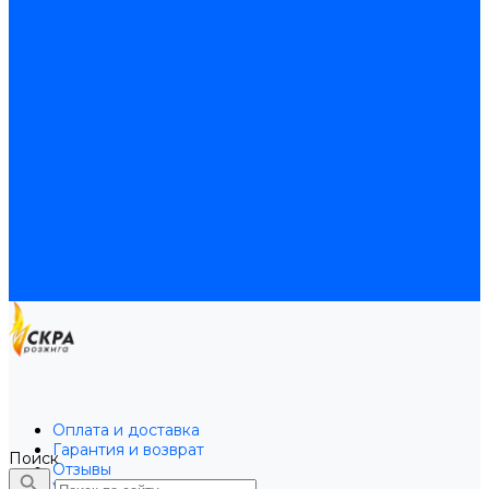
Байпасы BAXI
Кабели для котлов
Трубки соединительные для котлов
Платы электронные для котлов
Прокладки для котлов
Расширительные баки
Расширительные баки BAXI
Расширительные баки Buderus
Прочие запчасти для котлов
Запчасти Honeywell для котлов
Запчасти Resideo для котлов
Запчасти для котлов Brahma
Доставка и оплата
Гарантия и условия возврата
Контакты
Оплата и доставка
Гарантия и возврат
Поиск
Отзывы