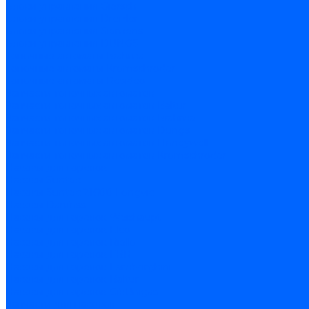
Блоки управления Giersch
Блоки управления Dreizler
Блоки управления Siemens
Блоки управления DUNGS
Топочные автоматы Brahma
Топочные автоматы Kromschroder
Топочные автоматы Resideo
Запчасти топочных автоматов
Запчасти топочных автоматов Baltur
Запчасти топочных автоматов Brahma
Запчасти топочных автоматов Dungs
Запчасти топочных автоматов Honeywell
Запчасти топочных автоматов Kromschroder
Насосы для горелок
Насосы Suntec
Насосы Suntec 21600 Longvic
Насосы Danfoss
Насосы для горелок Weishaupt
Насосы для горелок Elco
Насосы для горелок Riello
Насосы для горелок FBR
Насосы для горелок Lamborghini
Насосы для горелок Baltur
Насосы для горелок CibUnigas
Запчасти для насосов