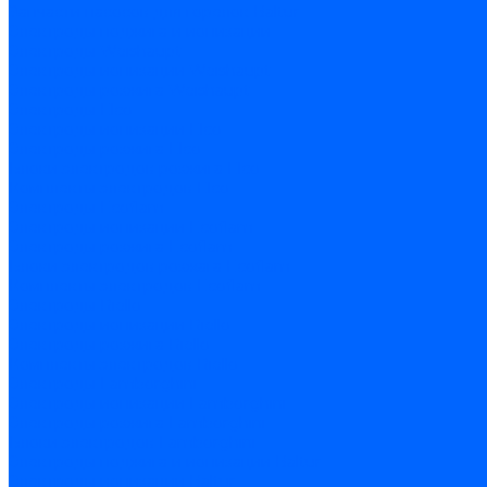
Запчасти насосов для горелок Baltur
Электроды поджига и ионизации
Электроды Weishaupt
Электроды ионизации Weishaupt
Электроды розжига Weishaupt
Электроды Elco
Электроды ионизации Elco
Электроды розжига Elco
Блоки электродов розжига Elco
Комплекты электродов Elco
Электроды Ecoflam
Электроды ионизации Ecoflam
Электроды розжига Ecoflam
Блоки электродов розжага Ecoflam
Комплекты электродов Ecoflam
Электроды Riello
Электроды ионизации Riello
Электроды розжига Riello
Комплекты электродов Riello
Электроды Lamborghini
Электроды ионизации Lamborghini
Электроды розжига Lamborghini
Блоки электродов Lamborghini
Электроды поджига и ионизации Baltur
Электроды ионизации Baltur