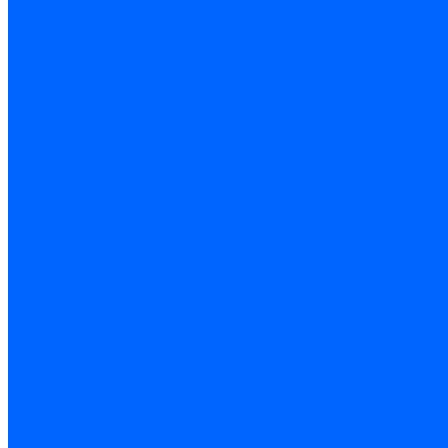
Керамическая изоляция
Удлинители электродов
Штекеры электродов
Запчасти электродов Brahma
Запчасти электродов Kromschroder
Запчасти электродов розжига и ионизации Baltur
Комплектующие электродов Weishaupt
Трансформаторы розжига
Трансформаторы розжига FIDA
Трансформаторы розжига Danfoss
Трансформаторы розжига Weishaupt
Трансформаторы розжига Elco
Трансформаторы розжига Ecoflam
Трансформаторы розжига Riello
Трансформаторы розжига FBR
Трансформаторы розжига Lamborghini
Трансформаторы розжига Baltur
Трансформаторы розжига CibUnigas
Трансформаторы розжига Giersch
Трансформаторы розжига Dreizler
Трансформаторы поджига Dungs
Трансформаторы розжига Brahma
Трансформаторы розжига Cofi
Трансформаторы розжига Honeywell
Трансформаторы розжига Kromschroder