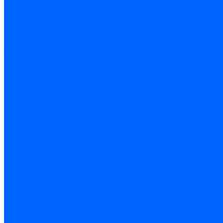
Электроды розжига Baltur
Блоки электродов Baltur
Электроды FBR
Электроды ионизации FBR
Электроды розжига FBR
Блоки электродов розжига FBR
Электроды CibUnigas
Электроды ионизации CibUnigas
Электроды розжига CibUnigas
Блоки электродов розжига CibUnigas
Комплекты электродов CibUnigas
Электроды Dreizler
Электроды ионизации Dreizler
Электроды поджига Dreizler
Электроды Giersch
Электроды ионизации Giersch
Электроды розжига Giersch
Блоки электродов розжига Giersch
Комплекты электродов Giersch
Электроды Brahma
Электроды Honeywell
Электроды Kromschroder
Комплектующие электродов
Фиксаторы электродов
Держатели электродов