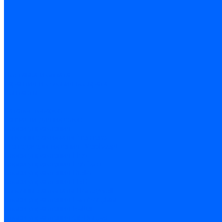
Доставка и оплата
Гарантия и условия возврата
Контакты
...
Каталог товаров
Запчасти для горелок
Блоки управления
Топочные автоматы Siemens
Менеджеры горения Weishaupt
Блоки управления Elco
Блоки управления Ecoflam
Блоки управления Riello
Блоки управления FBR
Топочные автоматы Honeywell
Блоки управления Lamborghini
Блоки управления Baltur
Блоки управления CibUnigas