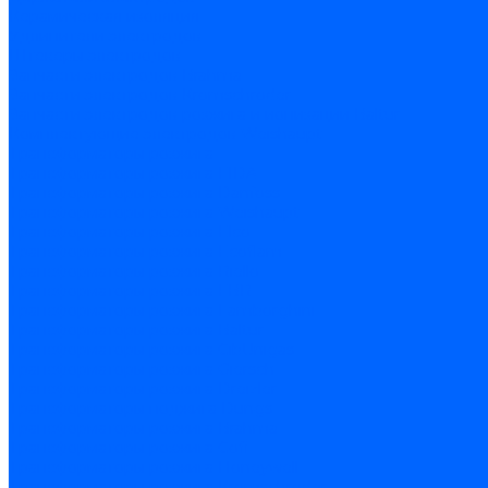
Керамическая изоляция
Удлинители электродов
Штекеры электродов
Запчасти электродов Brahma
Запчасти электродов Kromschroder
Запчасти электродов розжига и ионизации Baltur
Комплектующие электродов Weishaupt
Трансформаторы розжига
Трансформаторы розжига FIDA
Трансформаторы розжига Danfoss
Трансформаторы розжига Weishaupt
Трансформаторы розжига Elco
Трансформаторы розжига Ecoflam
Трансформаторы розжига Riello
Трансформаторы розжига FBR
Трансформаторы розжига Lamborghini
Трансформаторы розжига Baltur
Трансформаторы розжига CibUnigas
Трансформаторы розжига Giersch
Трансформаторы розжига Dreizler
Трансформаторы поджига Dungs
Трансформаторы розжига Brahma
Трансформаторы розжига Cofi
Трансформаторы розжига Honeywell
Трансформаторы розжига Kromschroder