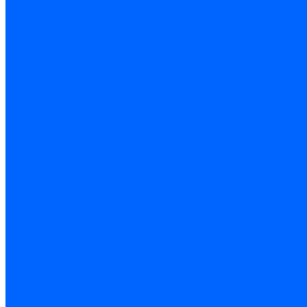
Электроды розжига Baltur
Блоки электродов Baltur
Электроды FBR
Электроды ионизации FBR
Электроды розжига FBR
Блоки электродов розжига FBR
Электроды CibUnigas
Электроды ионизации CibUnigas
Электроды розжига CibUnigas
Блоки электродов розжига CibUnigas
Комплекты электродов CibUnigas
Электроды Dreizler
Электроды ионизации Dreizler
Электроды поджига Dreizler
Электроды Giersch
Электроды ионизации Giersch
Электроды розжига Giersch
Блоки электродов розжига Giersch
Комплекты электродов Giersch
Электроды Brahma
Электроды Honeywell
Электроды Kromschroder
Комплектующие электродов
Фиксаторы электродов
Держатели электродов