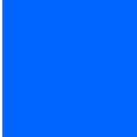
Блоки управления Giersch
Блоки управления Dreizler
Блоки управления Siemens
Блоки управления DUNGS
Топочные автоматы Brahma
Топочные автоматы Kromschroder
Топочные автоматы Resideo
Запчасти топочных автоматов
Запчасти топочных автоматов Baltur
Запчасти топочных автоматов Brahma
Запчасти топочных автоматов Dungs
Запчасти топочных автоматов Honeywell
Запчасти топочных автоматов Kromschroder
Насосы для горелок
Насосы Suntec
Насосы Suntec 21600 Longvic
Насосы Danfoss
Насосы для горелок Weishaupt
Насосы для горелок Elco
Насосы для горелок Riello
Насосы для горелок FBR
Насосы для горелок Lamborghini
Насосы для горелок Baltur
Насосы для горелок CibUnigas
Запчасти для насосов