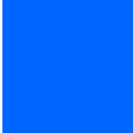
Доставка и оплата
Гарантия и условия возврата
Контакты
...
Каталог товаров
Запчасти для горелок
Блоки управления
Топочные автоматы Siemens
Менеджеры горения Weishaupt
Блоки управления Elco
Блоки управления Ecoflam
Блоки управления Riello
Блоки управления FBR
Топочные автоматы Honeywell
Блоки управления Lamborghini
Блоки управления Baltur
Блоки управления CibUnigas