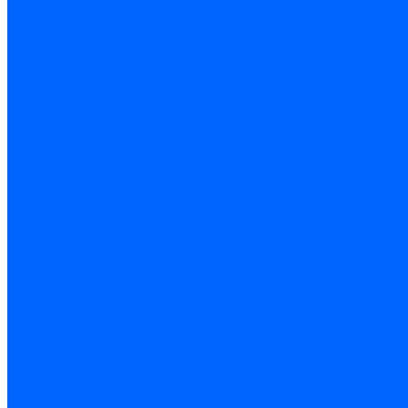
Запчасти насосов для горелок Baltur
Электроды поджига и ионизации
Электроды Weishaupt
Электроды ионизации Weishaupt
Электроды розжига Weishaupt
Электроды Elco
Электроды ионизации Elco
Электроды розжига Elco
Блоки электродов розжига Elco
Комплекты электродов Elco
Электроды Ecoflam
Электроды ионизации Ecoflam
Электроды розжига Ecoflam
Блоки электродов розжага Ecoflam
Комплекты электродов Ecoflam
Электроды Riello
Электроды ионизации Riello
Электроды розжига Riello
Комплекты электродов Riello
Электроды Lamborghini
Электроды ионизации Lamborghini
Электроды розжига Lamborghini
Блоки электродов Lamborghini
Электроды поджига и ионизации Baltur
Электроды ионизации Baltur