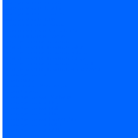
Блоки управления Giersch
Блоки управления Dreizler
Блоки управления Siemens
Блоки управления DUNGS
Топочные автоматы Brahma
Топочные автоматы Kromschroder
Топочные автоматы Resideo
Запчасти топочных автоматов
Запчасти топочных автоматов Baltur
Запчасти топочных автоматов Brahma
Запчасти топочных автоматов Dungs
Запчасти топочных автоматов Honeywell
Запчасти топочных автоматов Kromschroder
Насосы для горелок
Насосы Suntec
Насосы Suntec 21600 Longvic
Насосы Danfoss
Насосы для горелок Weishaupt
Насосы для горелок Elco
Насосы для горелок Riello
Насосы для горелок FBR
Насосы для горелок Lamborghini
Насосы для горелок Baltur
Насосы для горелок CibUnigas
Запчасти для насосов