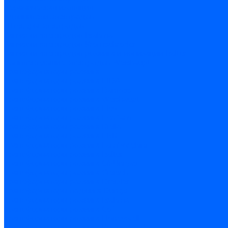
Керамическая изоляция
Удлинители электродов
Штекеры электродов
Запчасти электродов Brahma
Запчасти электродов Kromschroder
Запчасти электродов розжига и ионизации Baltur
Комплектующие электродов Weishaupt
Трансформаторы розжига
Трансформаторы розжига FIDA
Трансформаторы розжига Danfoss
Трансформаторы розжига Weishaupt
Трансформаторы розжига Elco
Трансформаторы розжига Ecoflam
Трансформаторы розжига Riello
Трансформаторы розжига FBR
Трансформаторы розжига Lamborghini
Трансформаторы розжига Baltur
Трансформаторы розжига CibUnigas
Трансформаторы розжига Giersch
Трансформаторы розжига Dreizler
Трансформаторы поджига Dungs
Трансформаторы розжига Brahma
Трансформаторы розжига Cofi
Трансформаторы розжига Honeywell
Трансформаторы розжига Kromschroder