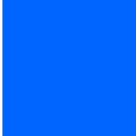
Электроды розжига Baltur
Блоки электродов Baltur
Электроды FBR
Электроды ионизации FBR
Электроды розжига FBR
Блоки электродов розжига FBR
Электроды CibUnigas
Электроды ионизации CibUnigas
Электроды розжига CibUnigas
Блоки электродов розжига CibUnigas
Комплекты электродов CibUnigas
Электроды Dreizler
Электроды ионизации Dreizler
Электроды поджига Dreizler
Электроды Giersch
Электроды ионизации Giersch
Электроды розжига Giersch
Блоки электродов розжига Giersch
Комплекты электродов Giersch
Электроды Brahma
Электроды Honeywell
Электроды Kromschroder
Комплектующие электродов
Фиксаторы электродов
Держатели электродов