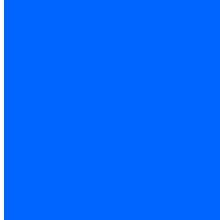
Доставка и оплата
Гарантия и условия возврата
Контакты
...
Каталог товаров
Запчасти для горелок
Блоки управления
Топочные автоматы Siemens
Менеджеры горения Weishaupt
Блоки управления Elco
Блоки управления Ecoflam
Блоки управления Riello
Блоки управления FBR
Топочные автоматы Honeywell
Блоки управления Lamborghini
Блоки управления Baltur
Блоки управления CibUnigas