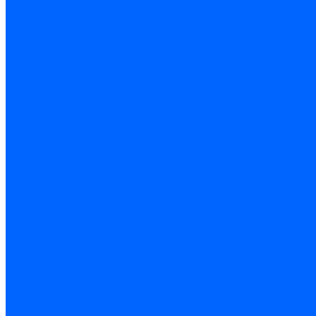
Запчасти насосов для горелок Baltur
Электроды поджига и ионизации
Электроды Weishaupt
Электроды ионизации Weishaupt
Электроды розжига Weishaupt
Электроды Elco
Электроды ионизации Elco
Электроды розжига Elco
Блоки электродов розжига Elco
Комплекты электродов Elco
Электроды Ecoflam
Электроды ионизации Ecoflam
Электроды розжига Ecoflam
Блоки электродов розжага Ecoflam
Комплекты электродов Ecoflam
Электроды Riello
Электроды ионизации Riello
Электроды розжига Riello
Комплекты электродов Riello
Электроды Lamborghini
Электроды ионизации Lamborghini
Электроды розжига Lamborghini
Блоки электродов Lamborghini
Электроды поджига и ионизации Baltur
Электроды ионизации Baltur