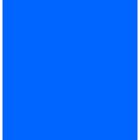
Датчики пламени Siemens
Датчики пламени Ecoflam
Датчики пламени FBR
Датчики пламени Lamborghini
Датчики пламени Baltur
Датчики пламени CibUnigas
Датчики пламени Satronic / Honeywell
Датчики пламени Giersch
Датчики пламени Brahma
Датчики пламени Dungs
Датчики пламени Honeywell
Датчики пламени Kromschroder
Датчики пламени Resideo
Датчики пламени Weishaupt
Комплектующие Датчиков пламени
Запчасти датчиков пламени Siemens для горелок
Кабели дитчиков пламени
Фиксаторы
Запасные части датчиков пламени Satronic / Honeywell
Запасные части датчиков пламени Brahma
Запасные части датчиков пламени Honeywell
Запасные части датчиков пламени Kromschroder
Запасные части датчиков пламени Resideo
Запасные части датчиков пламени для горелок Baltur
Комплектующие датчиков пламени Weishaupt