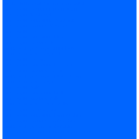
Запчасти насосов для горелок Baltur
Электроды поджига и ионизации
Электроды Weishaupt
Электроды ионизации Weishaupt
Электроды розжига Weishaupt
Электроды Elco
Электроды ионизации Elco
Электроды розжига Elco
Блоки электродов розжига Elco
Комплекты электродов Elco
Электроды Ecoflam
Электроды ионизации Ecoflam
Электроды розжига Ecoflam
Блоки электродов розжага Ecoflam
Комплекты электродов Ecoflam
Электроды Riello
Электроды ионизации Riello
Электроды розжига Riello
Комплекты электродов Riello
Электроды Lamborghini
Электроды ионизации Lamborghini
Электроды розжига Lamborghini
Блоки электродов Lamborghini
Электроды поджига и ионизации Baltur
Электроды ионизации Baltur