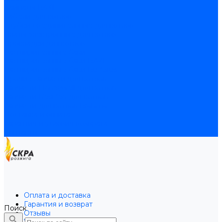
Байпасы BAXI
Кабели для котлов
Трубки соединительные для котлов
Платы электронные для котлов
Прокладки для котлов
Расширительные баки
Расширительные баки BAXI
Расширительные баки Buderus
Прочие запчасти для котлов
Запчасти Honeywell для котлов
Запчасти Resideo для котлов
Запчасти для котлов Brahma
Доставка и оплата
Гарантия и условия возврата
Контакты
Оплата и доставка
Гарантия и возврат
Поиск
Отзывы