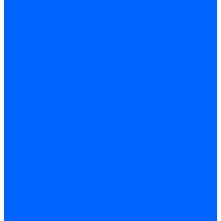
Фильтры для горелок Baltur
Запчасти фильтров Baltur
Комплектующие для фильров
Фильтрующие элементы
Запчасти фильтров Kromschroder
Запчасти фильтров для горелок Baltur
Принадлежности Dungs для горелок
Фильтры Honeywell для горелок
Фильтры Kromschroder для горелок
Вентиляторы
Вентиляторы для горелок Ecoflam
Вентиляторы для горелок FBR
Вентиляторы для горелок Lamborghini
Вентиляторы для горелок Baltur
Вентиляторы для горелок CibUnigas
Вентиляторы для горелок Giersch
Крыльчатки вентиляторов Weishaupt
Корпус вентилятора и воздухозаборный короб
Направляющие всасываемого воздуха
Звукоизоляции
Газовые клапаны, мультиблоки и рампы
Газовые мультиблоки Dungs
Газовые рампы Dungs
Газовые клапаны для Weishaupt
Рампы газовые Weishaupt