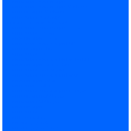
Кабели поджига и ионизации
Кабели поджига и ионизации Weishaupt
Кабели ионизации Weishaupt
Кабели поджига Weishaupt
Комплекты кабелей Weishaupt
Кабели поджига и ионизации Ecoflam
Кабели поджига Ecoflam
Кабели ионизации Ecoflam
Кабели поджига и ионазации FBR
Кабели ионизации FBR
Кабели поджига FBR
Кабели поджига и ионазации Lamborhini
Кабели ионизации Lamborghini
Кабели поджига Lamborghini
Кабели поджига и ионазации Baltur
Кабели ионизации Baltur
Кабели поджига Baltur
Кабели поджига и ионазации CibUnigas
Кабели ионизации CibUnigas
Кабели поджига CibUnigas
Кабели ионизации
Кабели поджига
Кабели в комплекте
Кабели электродов Cofi
Кабели электродов Dungs