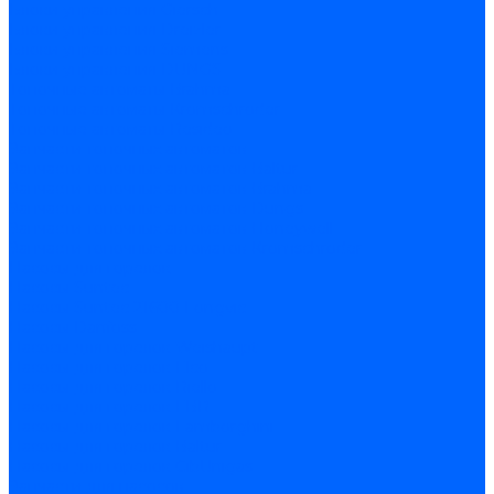
Блоки управления Giersch
Блоки управления Dreizler
Блоки управления Siemens
Блоки управления DUNGS
Топочные автоматы Brahma
Топочные автоматы Kromschroder
Топочные автоматы Resideo
Запчасти топочных автоматов
Запчасти топочных автоматов Baltur
Запчасти топочных автоматов Brahma
Запчасти топочных автоматов Dungs
Запчасти топочных автоматов Honeywell
Запчасти топочных автоматов Kromschroder
Насосы для горелок
Насосы Suntec
Насосы Suntec 21600 Longvic
Насосы Danfoss
Насосы для горелок Weishaupt
Насосы для горелок Elco
Насосы для горелок Riello
Насосы для горелок FBR
Насосы для горелок Lamborghini
Насосы для горелок Baltur
Насосы для горелок CibUnigas
Запчасти для насосов