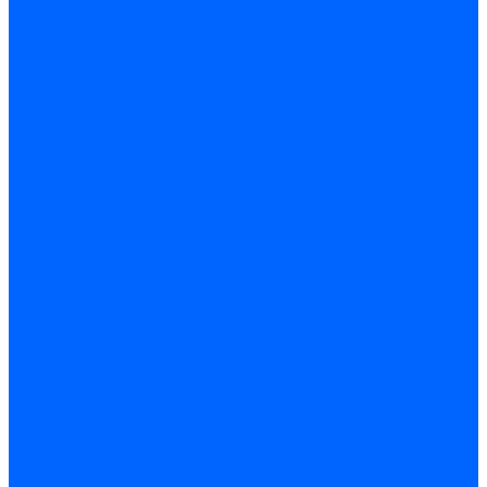
Запчасти для котлов
Автоматы горения для котлов
Горелки для котлов
Горелки для котлов Buderus
Газовые клапаны для котлов
Датчики температуры котла
Датчики температуры BAXI
Датчики температуры Buderus
Электроды для котлов
Электроды для котлов Buderus
Циркуляционные насосы
Вентиляторы для котлов
Вентиляторы для котлов BAXI
Вентиляторы для котлов Buderus
Термостаты
Термостаты комнатные Siemens
Инжекторы для котлов
Панели управления котла
Аноды магниевые
Аноды магниевые BAXI
Аноды магниевые Buderus
Комплекты перехода котла на сжиженный газ
Электромоторы для котла
Теплообменники для котлов
Байпас