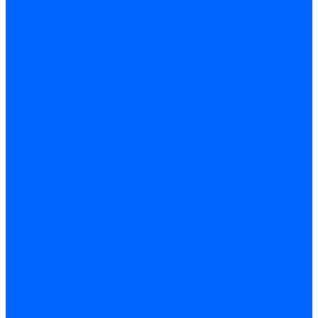
Кабели электродов Honeywell
Кабели электродов Kromschroder
Комплектующие кабелей
Запчасти кабелей розжига и ионизации Baltur
Комплектующие кабелей поджига и ионизации Weishaupt
Сервоприводы
Сервоприводы Siemens
Сервоприводы Weishaupt
Сервоприводы Elco
Сервоприводы Ecoflam
Сервоприводы Riello
Сервоприводы FBR
Сервоприводы Lamborghini
Сервоприводы Baltur
Сервоприводы CibUnigas
Сервоприводы Honeywell
Сервоприводы Dreizler
Сервоприводы Giersch
Сервоприводы Dungs
Сервоприводы Kromschroder
Сервоприводы Satronic / Honeywell
Комплектующие для сервоприводов
Вал воздушной заслонки
Пластина эластичная
Пружины сервоприводов