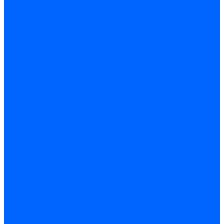
Электродвигатели для горелок Lamborghini
Электродвигатели для горелок Baltur
Электродвигатели для горелок CibUnigas
Электродвигатели для горелок Dreizler
Электродвигатели для горелок Giersch
Комплектующие электродвигателей
Конденсаторы
Конденсаторы электродвигателей Ecoflam
Конденсаторы электродвигателей FBR
Конденсаторы электродвигателей CibUnigas
Конденсаторы электродвигателей Lamborghini
Конденсаторы электродвигателей Baltur
Кабели электродвигателей
Кабели питания электродвигателей FBR
Кабели питания электродвигателей Lamborghini
Кабели питания электродвигателей CibUnigas
Фланцы электродвигателей
Фланцы электродвигателей Ecoflam
Сцепления электродвигателей
Сцепления электродвигателей FBR
Комплектующие электродвигателей Weishaupt
Конденсаторы электродвигателей Weishaupt
Сцепления электродвигателей Weishaupt
Фильры топливные и газовые
Фильтры Dungs для горелок