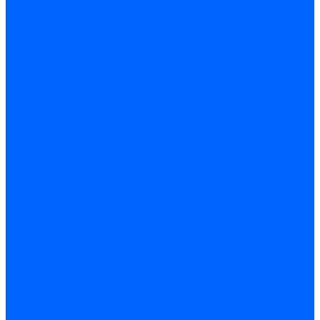
Трубы жаровые Weishaupt
Трубы жаровые Ecoflam
Трубы жаровые FBR
Трубы жаровые Lamborghini
Трубы жаровые Baltur
Жаровые трубы для газовых горелок Baltur
Трубы жаровые CibUnigas
Жаровые трубы Honeywell
Жаровые трубы Kromschroder
Комплектующие жаровых труб
Уравнительные диски
Уравнительные диски Elco
Уравнительные диски Ecoflam
Уравнительные диски Riello
Уравнительные диски FBR
Уравнительные диски Lamborhgini
Завихрители Dreizler
Уравнительные диски Giersch
Диффузоры
Диффузоры Ecoflam
Фланцы
Прокладки фланца
Прокладки фланца Ecoflam
Прокладки фланца FBR
Комплекты удлинения головы сгорания