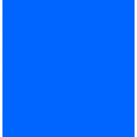
Регуляторы давления газа Baltur
Регуляторы давления газа Honeywell
Регуляторы давления газа Kromschroder
Регуляторы давления газа Siemens
Регуляторы давления газа Weishaupt
Комплектующие регуляторов давления
Запчасти регуляторов давления Dungs
Запасные части регуляторов давления Honeywell
Запчасти регуляторов давления Kromschroder
Компенсатор газовый
Пружины
Ёршики
Корпусные части, прокладки, винты и прочее
Кожухи
Кожухи Ecoflam
Кожухи FBR
Кожухи Lamborghini
Смотровые стекла
Заглушки, Винты
Заглушки, винты Weishaupt
Пластины панелей управления
Прокладки, стопортные кольца, уплотнения
Weishaupt прокладки, стопортные кольца, уплотнения
Панели управления
Трубы жаровые