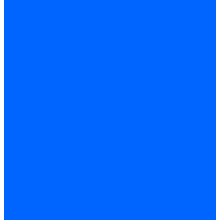
Миниконтакторы FBR
ЖК дисплеи, БУИ для горелок
ЖК дисплеи для горелок Elco
ЖК дисплеи для горелок Ecoflam
ЖК дисплеи для горелок Lamborghini
ЖК дисплеи DUNGS для горелок
Электрокомпоненты Satronic / Honeywell
Электрокомпоненты Baltur
Электрокомпоненты Brahma
Электрокомпоненты Cofi
Электрокомпоненты Dungs
Электрокомпоненты Honeywell
Переключатели потоков Honeywell
Электрокомпоненты Kromschroder
Электрокомпоненты Resideo
Электрокомпоненты Siemens
Электрокомпоненты Weishaupt
Миниконтакторы Weishaupt
ЖК дисплеи, БУИ Weishaupt
Электродвигатели
Электродвигатели для горелок Weishaupt
Электродвигатели для горелок Elco
Электродвигатели для горелок Ecoflam
Электродвигатели для горелок Riello
Электродвигатели для горелок FBR