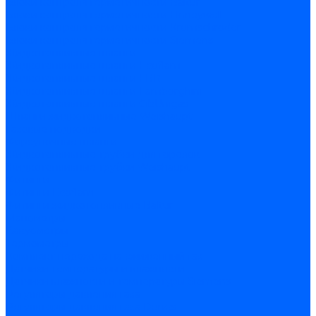
Блоки контроля герметичности Baltur
Блоки контроля герметичности Honeywell
Блоки контроля герметичности Kromschroder
Блоки контроля герметичности Siemens
Жидкотопливные шланги
Жидкотопливные шланги Ecoflam
Жидкотопливные шланги FBR
Жидкотопливные шланги Lamborghini
Жидкотопливные шланги CibUnigas
Шланги жидкотопливные Weishaupt
Газовые подводки
Форсуночные шланги
Жидкотопливные трубки для горелок
Жидкотопливные трубки Weishaupt
Фитинги
Фитинги Ecoflam
Фитинги жидкотопливные Baltur
Манометры
Вакуометры
Термометры
Комплект перехода на сжиженный газ
Датчики температуры и влажности
Датчики влажности и температуры Siemens
Регуляторы давления газа
Регуляторы давления газа Dungs