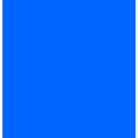
Электроды розжига Baltur
Блоки электродов Baltur
Электроды FBR
Электроды ионизации FBR
Электроды розжига FBR
Блоки электродов розжига FBR
Электроды CibUnigas
Электроды ионизации CibUnigas
Электроды розжига CibUnigas
Блоки электродов розжига CibUnigas
Комплекты электродов CibUnigas
Электроды Dreizler
Электроды ионизации Dreizler
Электроды поджига Dreizler
Электроды Giersch
Электроды ионизации Giersch
Электроды розжига Giersch
Блоки электродов розжига Giersch
Комплекты электродов Giersch
Электроды Brahma
Электроды Honeywell
Электроды Kromschroder
Комплектующие электродов
Фиксаторы электродов
Держатели электродов