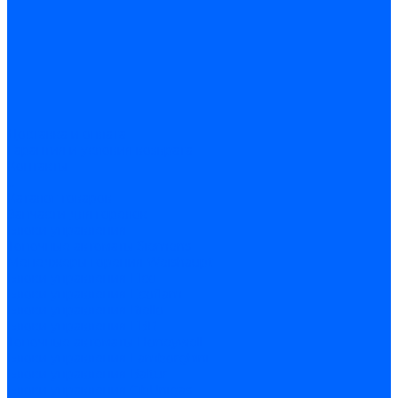
Доставка и оплата
Гарантия и условия возврата
Контакты
...
Каталог товаров
Запчасти для горелок
Блоки управления
Топочные автоматы Siemens
Менеджеры горения Weishaupt
Блоки управления Elco
Блоки управления Ecoflam
Блоки управления Riello
Блоки управления FBR
Топочные автоматы Honeywell
Блоки управления Lamborghini
Блоки управления Baltur
Блоки управления CibUnigas