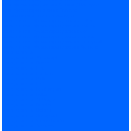
Трансформаторы розжига Satronic / Honeywell
Трансформаторы поджига Siemens
Кабели питания трансформаторов
Запчасти трансформаторов розжига Baltur
Запчасти трансформаторов розжига Brahma
Запчасти трансформаторов розжига Cofi
Запчасти трансформаторов розжига Dungs
Запчасти трансформаторов розжига Honeywell
Запчасти трансформаторов розжига Siemens
Реле давления
Реле давления Weishaupt
Реле давления Dungs
Реле давления Elco
Реле давления Ecoflam
Реле давления Riello
Реле давления FBR
Реле давления Lamborghini
Реле давления Baltur
Реле давления CibUnigas
Реле давления Dreizler
Реле давления Brahma
Реле давления Honeywell
Реле давления Kromschroder
Реле давления Siemens