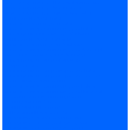
Запчасти жаровых труб Honeywell для горелок
Запчасти жаровых труб Kromschroder
Запчасти жаровых труб для горелок Baltur
Уравнительные диски Baltur
Компоненты газовой трубы Baltur
Компоненты жидкотопливной трубы Baltur
Комплектующие жаровых труб Weishaupt
Уравнительные диски Weishaupt
Компоненты газовой трубы Weishaupt
Компоненты жидкотопливной трубы Weishaupt
Уплотнения головы сгорания Weishaupt
Комплектующие к запорной арматуре
Затворы Siemens
Комплектующие к запорной арматуре Baltur
Комплектующие к запорной арматуре Siemens
Прочие запчасти для горелки
Компоненты жидкотопливной трубы Delavan
Компоненты жидкотопливной трубы Honeywell
Контрольно-измерительные приборы
Датчики давления Dungs
Датчики давления Siemens
Краны и клапаны Kromschroder
Принадлежности Brahma для горелок
Принадлежности Honeywell для горелок
Принадлежности Siemens для горелок