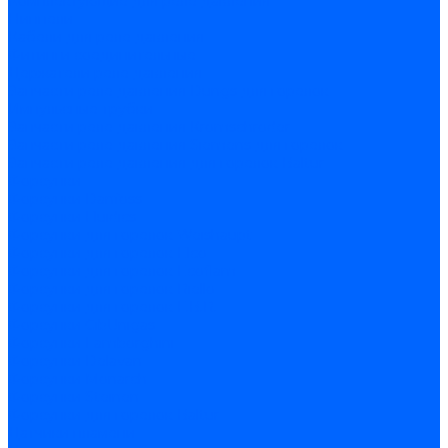
Комплектующие для реле давления
Ниппели
Кабели для реле давления
Фитинги соединительные
Держатели реле давления
Запчасти реле давления Dungs для горелок
Импульсные трубки
Запчасти реле давления Kromschroder
Запчасти реле давления Siemens для горелок
Запчасти реле давления для горелок Baltur
Форсунки
Форсунки Danfoss
Форсунки Fluidics
Форсунки для горелок Weishaupt
Форсунки для горелок Elco
Форсунки для горелок Ecoflam
Форсунки для горелок Riello
Форсунки для горелок F.B.R.
Форсунки CibUnigas
Форсунки Lamborghini
Форсунки Delavan
Форсунки Monarch
Форсунки Steinen
Форсунки для горелок Baltur
Датчики пламени