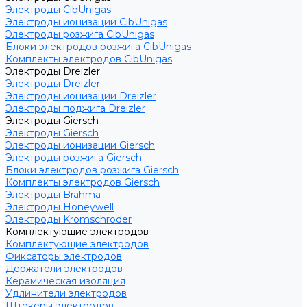
Электроды CibUnigas
Электроды ионизации CibUnigas
Электроды розжига CibUnigas
Блоки электродов розжига CibUnigas
Комплекты электродов CibUnigas
Электроды Dreizler
Электроды Dreizler
Электроды ионизации Dreizler
Электроды поджига Dreizler
Электроды Giersch
Электроды Giersch
Электроды ионизации Giersch
Электроды розжига Giersch
Блоки электродов розжига Giersch
Комплекты электродов Giersch
Электроды Brahma
Электроды Honeywell
Электроды Kromschroder
Комплектующие электродов
Комплектующие электродов
Фиксаторы электродов
Держатели электродов
Керамическая изоляция
Удлинители электродов
Штекеры электродов