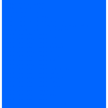
Керамическая изоляция
Удлинители электродов
Штекеры электродов
Запчасти электродов Brahma
Запчасти электродов Kromschroder
Запчасти электродов розжига и ионизации Baltur
Комплектующие электродов Weishaupt
Трансформаторы розжига
Трансформаторы розжига FIDA
Трансформаторы розжига Danfoss
Трансформаторы розжига Weishaupt
Трансформаторы розжига Elco
Трансформаторы розжига Ecoflam
Трансформаторы розжига Riello
Трансформаторы розжига FBR
Трансформаторы розжига Lamborghini
Трансформаторы розжига Baltur
Трансформаторы розжига CibUnigas
Трансформаторы розжига Giersch
Трансформаторы розжига Dreizler
Трансформаторы поджига Dungs
Трансформаторы розжига Brahma
Трансформаторы розжига Cofi
Трансформаторы розжига Honeywell
Трансформаторы розжига Kromschroder