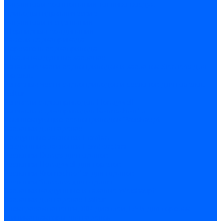
Регуляторы соотношения топливо-воздух
Приводы гидравлические
Регуляторы и сцепления
Шарнирные соединения
Кабели сервопривода
Держатель сервопривода
Шкалы воздушных заслонок
Запасные части сервоприводов и заслонок Siemens для
горелок
Запасные части сервоприводов и заслонок для горелок
Baltur
Запчасти сервоприводов Honeywell
Запчасти сервоприводов Kromschroder
Комплектующие сервоприводов Weishaupt
Заслонки для горелок
Воздушные заслонки Ecoflam
Воздушные заслонки Lamborghini
Заслонки Dungs для горелок
Заслонки Honeywell для горелок
Заслонки Kromschroder для горелок
Заслонки Siemens для горелок
Заслонки воздушные и газовые Weishaupt
Заслонки для горелок Baltur
Электрокомпоненты, ЖК дисплеи, БУИ для горелок
Миниконтакторы для горелок