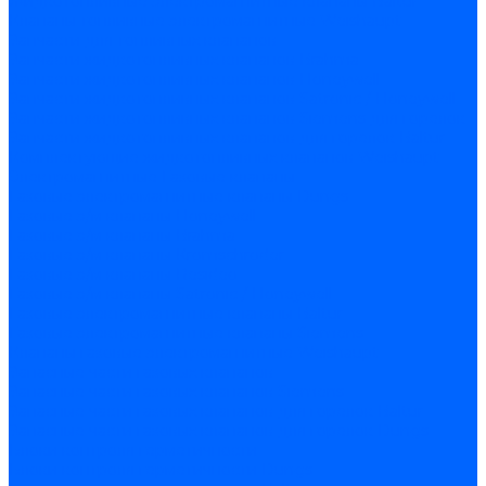
Жидкотопливные электромагнитные клапаны Baltur
Клапаны топливные электромагнитные Weishaupt
Запчасти для топливных клапанов
Запчасти жидкотопливных клапанов Brahma
Запчасти жидкотопливных клапанов Honeywell
Запчасти жидкотопливных клапанов Satronic / Honeywell
Запчасти жидкотопливных клапанов Siemens для горелок
Запчасти жидкотопливных клапанов для горелок Baltur
Комплектующие жидкотопливных клапанов Weishaupt
Электромагнитные Газовые клапаны
Газовые электромагнитные клапаны Dungs
Газовые э/м клапаны Honeywell
Газовые э/м клапаны Brahma
Газовые э/м клапаны Kromschroder
Газовые э/м клапаны Resideo
Газовые э/м клапаны Satronic / Honeywell
Газовые электромагнитные клапаны Baltur
Газовые электромагнитные клапаны Siemens
Клапаны газовые электромагнитные Weishaupt
Запасные части газовых клапанов
Запасные части газовых клапанов Siemens
Запасные части газовых клапанов для горелок Baltur
Запасные части газовых клапанов для горелок Dungs
Блоки контроля герметичности
Блоки контроля герметичности Dungs