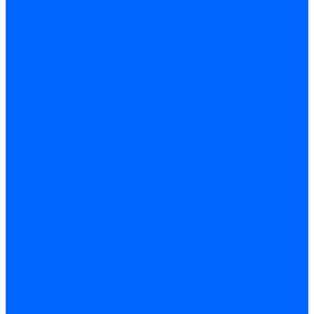
Газовые клапаны Elco
Газовые клапаны для Ecoflam
Газовые клапаны Riello
Газовые клапаны для FBR
Газовые клапаны для Lamborghini
Газовые мультиблоки Baltur
Газовые рампы Baltur
Газовые клапаны для CibUnigas
Газовые клапаны Dreizler
Газовые клапаны для Giersch
Комплектующие газовых клапанов
Фланцы для газовых клапанов
Фланцы газовых клапанов Ecoflam
Фланцы газовых клапанов FBR
Колено газовое для горелки
Запчасти газовых клапанов Dungs для горелок
Запасные части газовых клапанов Brahma
Запасные части газовых клапанов Honeywell
Запасные части газовых клапанов Kromschroder
Запчасти газовых клапанов Siemens для горелок
Запчасти газовых клапанов для горелок Baltur
Комплектующие газовых клапанов Weishaupt
Электромагнитные Топливные клапаны
Жидкотопливные э/м клапаны Brahma