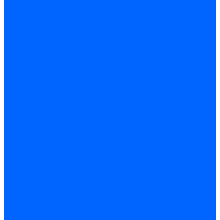
Принадлежности для горелок Baltur
Принадлежности для горелок Delavan
Принадлежности для горелок Kromschroder
Принадлежности для горелок Satronic / Honeywell
Промышленная автоматика
Промышленная автоматика Siemens
Прочие запчасти Weishaupt
Горелки для котлов дизельные и газовые
Газовые горелки для котлов
Одноступенчатые газовые горелки для котлов
Двухступенчатые газовые горелки для котлов
Газовые горелки с механической модуляцией для котлов
Weishaupt горелки: газовые, дизельные, мазутные и
двухтопливные
Горелки газовые Weishaupt
Горелки дизельные Weishaupt
Горелки газодизельные Weishaupt
Горелки мазутные Weishaupt
Горелки газомазутные Weishaupt
Горелки керосиновые Weishaupt
Дизельные горелки для котлов
Двухступенчатые дизельные горелки для котлов
Одноступенчатые дизельные горелки для котлов
Горелки для котлов отопления Baltur
Горелки для котлов отопления Kromschroder