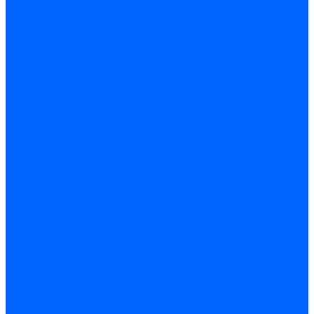
Газовые клапаны Elco
Газовые клапаны для Ecoflam
Газовые клапаны Riello
Газовые клапаны для FBR
Газовые клапаны для Lamborghini
Газовые мультиблоки Baltur
Газовые рампы Baltur
Газовые клапаны для CibUnigas
Газовые клапаны Dreizler
Газовые клапаны для Giersch
Комплектующие газовых клапанов
Фланцы для газовых клапанов
Фланцы газовых клапанов Ecoflam
Фланцы газовых клапанов FBR
Колено газовое для горелки
Запчасти газовых клапанов Dungs для горелок
Запасные части газовых клапанов Brahma
Запасные части газовых клапанов Honeywell
Запасные части газовых клапанов Kromschroder
Запчасти газовых клапанов Siemens для горелок
Запчасти газовых клапанов для горелок Baltur
Комплектующие газовых клапанов Weishaupt
Электромагнитные Топливные клапаны
Жидкотопливные э/м клапаны Brahma