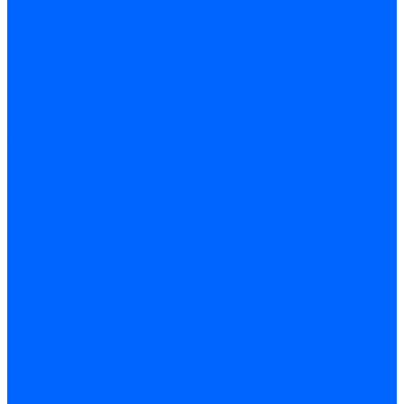
Регуляторы соотношения топливо-воздух
Приводы гидравлические
Регуляторы и сцепления
Шарнирные соединения
Кабели сервопривода
Держатель сервопривода
Шкалы воздушных заслонок
Запасные части сервоприводов и заслонок Siemens для
горелок
Запасные части сервоприводов и заслонок для горелок
Baltur
Запчасти сервоприводов Honeywell
Запчасти сервоприводов Kromschroder
Комплектующие сервоприводов Weishaupt
Заслонки для горелок
Воздушные заслонки Ecoflam
Воздушные заслонки Lamborghini
Заслонки Dungs для горелок
Заслонки Honeywell для горелок
Заслонки Kromschroder для горелок
Заслонки Siemens для горелок
Заслонки воздушные и газовые Weishaupt
Заслонки для горелок Baltur
Электрокомпоненты, ЖК дисплеи, БУИ для горелок
Миниконтакторы для горелок