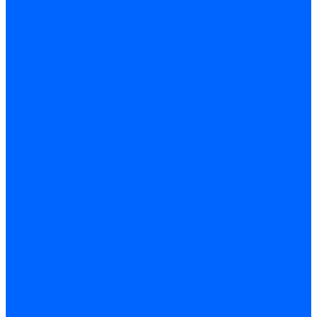
Блоки управления Giersch
Блоки управления Dreizler
Блоки управления Siemens
Блоки управления DUNGS
Топочные автоматы Brahma
Топочные автоматы Kromschroder
Топочные автоматы Resideo
Запчасти топочных автоматов
Запчасти топочных автоматов Baltur
Запчасти топочных автоматов Brahma
Запчасти топочных автоматов Dungs
Запчасти топочных автоматов Honeywell
Запчасти топочных автоматов Kromschroder
Насосы для горелок
Насосы Suntec
Насосы Suntec 21600 Longvic
Насосы Danfoss
Насосы для горелок Weishaupt
Насосы для горелок Elco
Насосы для горелок Riello
Насосы для горелок FBR
Насосы для горелок Lamborghini
Насосы для горелок Baltur
Насосы для горелок CibUnigas
Запчасти для насосов