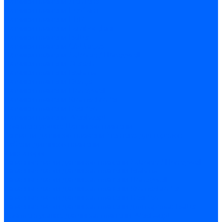
Датчики пламени Siemens
Датчики пламени Ecoflam
Датчики пламени FBR
Датчики пламени Lamborghini
Датчики пламени Baltur
Датчики пламени CibUnigas
Датчики пламени Satronic / Honeywell
Датчики пламени Giersch
Датчики пламени Brahma
Датчики пламени Dungs
Датчики пламени Honeywell
Датчики пламени Kromschroder
Датчики пламени Resideo
Датчики пламени Weishaupt
Комплектующие Датчиков пламени
Запчасти датчиков пламени Siemens для горелок
Кабели дитчиков пламени
Фиксаторы
Запасные части датчиков пламени Satronic / Honeywell
Запасные части датчиков пламени Brahma
Запасные части датчиков пламени Honeywell
Запасные части датчиков пламени Kromschroder
Запасные части датчиков пламени Resideo
Запасные части датчиков пламени для горелок Baltur
Комплектующие датчиков пламени Weishaupt