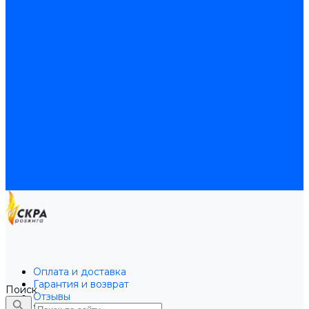
Байпасы BAXI
Кабели для котлов
Трубки соединительные для котлов
Платы электронные для котлов
Прокладки для котлов
Расширительные баки
Расширительные баки BAXI
Расширительные баки Buderus
Прочие запчасти для котлов
Запчасти Honeywell для котлов
Запчасти Resideo для котлов
Запчасти для котлов Brahma
Доставка и оплата
Гарантия и условия возврата
Контакты
Оплата и доставка
Гарантия и возврат
Поиск
Отзывы