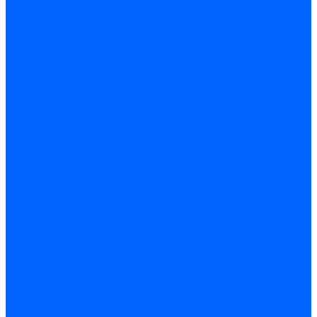
Блоки контроля герметичности Baltur
Блоки контроля герметичности Honeywell
Блоки контроля герметичности Kromschroder
Блоки контроля герметичности Siemens
Жидкотопливные шланги
Жидкотопливные шланги Ecoflam
Жидкотопливные шланги FBR
Жидкотопливные шланги Lamborghini
Жидкотопливные шланги CibUnigas
Шланги жидкотопливные Weishaupt
Газовые подводки
Форсуночные шланги
Жидкотопливные трубки для горелок
Жидкотопливные трубки Weishaupt
Фитинги
Фитинги Ecoflam
Фитинги жидкотопливные Baltur
Манометры
Вакуометры
Термометры
Комплект перехода на сжиженный газ
Датчики температуры и влажности
Датчики влажности и температуры Siemens
Регуляторы давления газа
Регуляторы давления газа Dungs