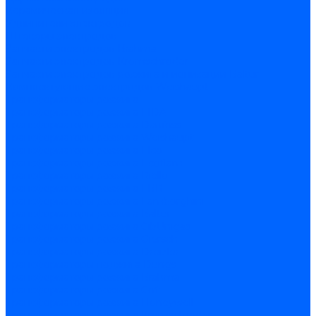
Керамическая изоляция
Удлинители электродов
Штекеры электродов
Запчасти электродов Brahma
Запчасти электродов Kromschroder
Запчасти электродов розжига и ионизации Baltur
Комплектующие электродов Weishaupt
Трансформаторы розжига
Трансформаторы розжига FIDA
Трансформаторы розжига Danfoss
Трансформаторы розжига Weishaupt
Трансформаторы розжига Elco
Трансформаторы розжига Ecoflam
Трансформаторы розжига Riello
Трансформаторы розжига FBR
Трансформаторы розжига Lamborghini
Трансформаторы розжига Baltur
Трансформаторы розжига CibUnigas
Трансформаторы розжига Giersch
Трансформаторы розжига Dreizler
Трансформаторы поджига Dungs
Трансформаторы розжига Brahma
Трансформаторы розжига Cofi
Трансформаторы розжига Honeywell
Трансформаторы розжига Kromschroder