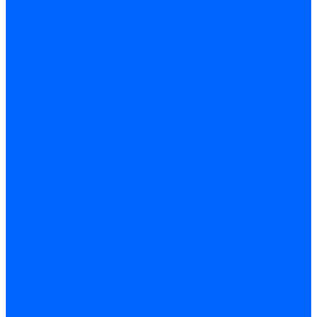
Комплектующие для реле давления
Ниппели
Кабели для реле давления
Фитинги соединительные
Держатели реле давления
Запчасти реле давления Dungs для горелок
Импульсные трубки
Запчасти реле давления Kromschroder
Запчасти реле давления Siemens для горелок
Запчасти реле давления для горелок Baltur
Форсунки
Форсунки Danfoss
Форсунки Fluidics
Форсунки для горелок Weishaupt
Форсунки для горелок Elco
Форсунки для горелок Ecoflam
Форсунки для горелок Riello
Форсунки для горелок F.B.R.
Форсунки CibUnigas
Форсунки Lamborghini
Форсунки Delavan
Форсунки Monarch
Форсунки Steinen
Форсунки для горелок Baltur
Датчики пламени