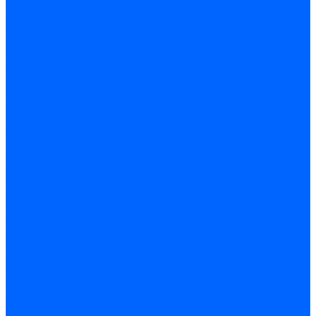
Кабели электродов Honeywell
Кабели электродов Kromschroder
Комплектующие кабелей
Запчасти кабелей розжига и ионизации Baltur
Комплектующие кабелей поджига и ионизации Weishaupt
Сервоприводы
Сервоприводы Siemens
Сервоприводы Weishaupt
Сервоприводы Elco
Сервоприводы Ecoflam
Сервоприводы Riello
Сервоприводы FBR
Сервоприводы Lamborghini
Сервоприводы Baltur
Сервоприводы CibUnigas
Сервоприводы Honeywell
Сервоприводы Dreizler
Сервоприводы Giersch
Сервоприводы Dungs
Сервоприводы Kromschroder
Сервоприводы Satronic / Honeywell
Комплектующие для сервоприводов
Вал воздушной заслонки
Пластина эластичная
Пружины сервоприводов