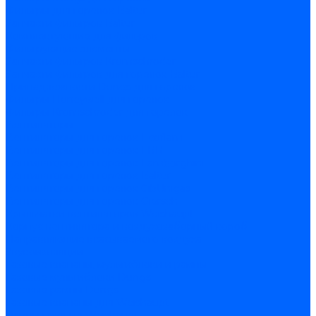
Фильтры для горелок Baltur
Запчасти фильтров Baltur
Комплектующие для фильров
Фильтрующие элементы
Запчасти фильтров Kromschroder
Запчасти фильтров для горелок Baltur
Принадлежности Dungs для горелок
Фильтры Honeywell для горелок
Фильтры Kromschroder для горелок
Вентиляторы
Вентиляторы для горелок Ecoflam
Вентиляторы для горелок FBR
Вентиляторы для горелок Lamborghini
Вентиляторы для горелок Baltur
Вентиляторы для горелок CibUnigas
Вентиляторы для горелок Giersch
Крыльчатки вентиляторов Weishaupt
Корпус вентилятора и воздухозаборный короб
Направляющие всасываемого воздуха
Звукоизоляции
Газовые клапаны, мультиблоки и рампы
Газовые мультиблоки Dungs
Газовые рампы Dungs
Газовые клапаны для Weishaupt
Рампы газовые Weishaupt