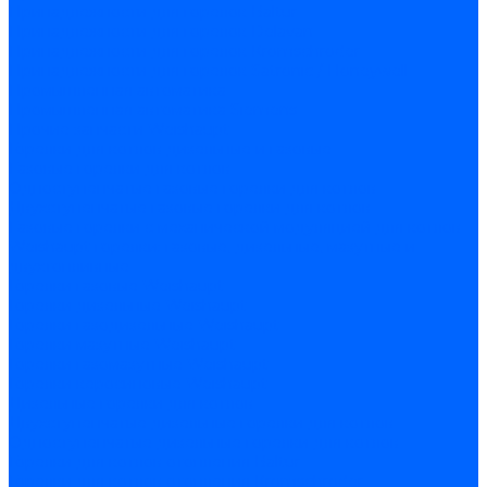
Принадлежности для горелок Baltur
Принадлежности для горелок Delavan
Принадлежности для горелок Kromschroder
Принадлежности для горелок Satronic / Honeywell
Промышленная автоматика
Промышленная автоматика Siemens
Прочие запчасти Weishaupt
Горелки для котлов дизельные и газовые
Газовые горелки для котлов
Одноступенчатые газовые горелки для котлов
Двухступенчатые газовые горелки для котлов
Газовые горелки с механической модуляцией для котлов
Weishaupt горелки: газовые, дизельные, мазутные и
двухтопливные
Горелки газовые Weishaupt
Горелки дизельные Weishaupt
Горелки газодизельные Weishaupt
Горелки мазутные Weishaupt
Горелки газомазутные Weishaupt
Горелки керосиновые Weishaupt
Дизельные горелки для котлов
Двухступенчатые дизельные горелки для котлов
Одноступенчатые дизельные горелки для котлов
Горелки для котлов отопления Baltur
Горелки для котлов отопления Kromschroder