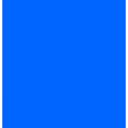
Трубы жаровые Weishaupt
Трубы жаровые Ecoflam
Трубы жаровые FBR
Трубы жаровые Lamborghini
Трубы жаровые Baltur
Жаровые трубы для газовых горелок Baltur
Трубы жаровые CibUnigas
Жаровые трубы Honeywell
Жаровые трубы Kromschroder
Комплектующие жаровых труб
Уравнительные диски
Уравнительные диски Elco
Уравнительные диски Ecoflam
Уравнительные диски Riello
Уравнительные диски FBR
Уравнительные диски Lamborhgini
Завихрители Dreizler
Уравнительные диски Giersch
Диффузоры
Диффузоры Ecoflam
Фланцы
Прокладки фланца
Прокладки фланца Ecoflam
Прокладки фланца FBR
Комплекты удлинения головы сгорания