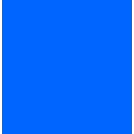
Запчасти насосов для горелок Baltur
Электроды поджига и ионизации
Электроды Weishaupt
Электроды ионизации Weishaupt
Электроды розжига Weishaupt
Электроды Elco
Электроды ионизации Elco
Электроды розжига Elco
Блоки электродов розжига Elco
Комплекты электродов Elco
Электроды Ecoflam
Электроды ионизации Ecoflam
Электроды розжига Ecoflam
Блоки электродов розжага Ecoflam
Комплекты электродов Ecoflam
Электроды Riello
Электроды ионизации Riello
Электроды розжига Riello
Комплекты электродов Riello
Электроды Lamborghini
Электроды ионизации Lamborghini
Электроды розжига Lamborghini
Блоки электродов Lamborghini
Электроды поджига и ионизации Baltur
Электроды ионизации Baltur