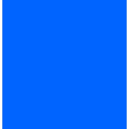
Запчасти для котлов
Автоматы горения для котлов
Горелки для котлов
Горелки для котлов Buderus
Газовые клапаны для котлов
Датчики температуры котла
Датчики температуры BAXI
Датчики температуры Buderus
Электроды для котлов
Электроды для котлов Buderus
Циркуляционные насосы
Вентиляторы для котлов
Вентиляторы для котлов BAXI
Вентиляторы для котлов Buderus
Термостаты
Термостаты комнатные Siemens
Инжекторы для котлов
Панели управления котла
Аноды магниевые
Аноды магниевые BAXI
Аноды магниевые Buderus
Комплекты перехода котла на сжиженный газ
Электромоторы для котла
Теплообменники для котлов
Байпас