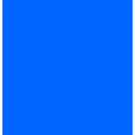
Запчасти жаровых труб Honeywell для горелок
Запчасти жаровых труб Kromschroder
Запчасти жаровых труб для горелок Baltur
Уравнительные диски Baltur
Компоненты газовой трубы Baltur
Компоненты жидкотопливной трубы Baltur
Комплектующие жаровых труб Weishaupt
Уравнительные диски Weishaupt
Компоненты газовой трубы Weishaupt
Компоненты жидкотопливной трубы Weishaupt
Уплотнения головы сгорания Weishaupt
Комплектующие к запорной арматуре
Затворы Siemens
Комплектующие к запорной арматуре Baltur
Комплектующие к запорной арматуре Siemens
Прочие запчасти для горелки
Компоненты жидкотопливной трубы Delavan
Компоненты жидкотопливной трубы Honeywell
Контрольно-измерительные приборы
Датчики давления Dungs
Датчики давления Siemens
Краны и клапаны Kromschroder
Принадлежности Brahma для горелок
Принадлежности Honeywell для горелок
Принадлежности Siemens для горелок