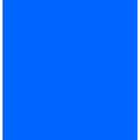
Трансформаторы розжига Satronic / Honeywell
Трансформаторы поджига Siemens
Кабели питания трансформаторов
Запчасти трансформаторов розжига Baltur
Запчасти трансформаторов розжига Brahma
Запчасти трансформаторов розжига Cofi
Запчасти трансформаторов розжига Dungs
Запчасти трансформаторов розжига Honeywell
Запчасти трансформаторов розжига Siemens
Реле давления
Реле давления Weishaupt
Реле давления Dungs
Реле давления Elco
Реле давления Ecoflam
Реле давления Riello
Реле давления FBR
Реле давления Lamborghini
Реле давления Baltur
Реле давления CibUnigas
Реле давления Dreizler
Реле давления Brahma
Реле давления Honeywell
Реле давления Kromschroder
Реле давления Siemens