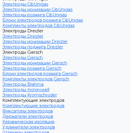
Электроды CibUnigas
Электроды ионизации CibUnigas
Электроды розжига CibUnigas
Блоки электродов розжига CibUnigas
Комплекты электродов CibUnigas
Электроды Dreizler
Электроды Dreizler
Электроды ионизации Dreizler
Электроды поджига Dreizler
Электроды Giersch
Электроды Giersch
Электроды ионизации Giersch
Электроды розжига Giersch
Блоки электродов розжига Giersch
Комплекты электродов Giersch
Электроды Brahma
Электроды Honeywell
Электроды Kromschroder
Комплектующие электродов
Комплектующие электродов
Фиксаторы электродов
Держатели электродов
Керамическая изоляция
Удлинители электродов
Штекеры электродов