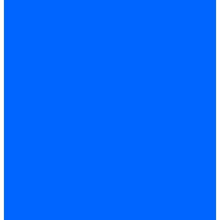
Доставка и оплата
Гарантия и условия возврата
Контакты
...
Каталог товаров
Запчасти для горелок
Блоки управления
Топочные автоматы Siemens
Менеджеры горения Weishaupt
Блоки управления Elco
Блоки управления Ecoflam
Блоки управления Riello
Блоки управления FBR
Топочные автоматы Honeywell
Блоки управления Lamborghini
Блоки управления Baltur
Блоки управления CibUnigas