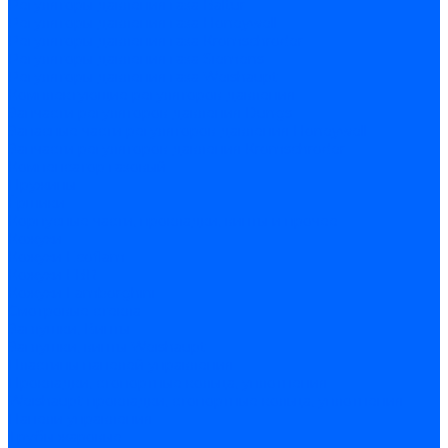
Регуляторы давления газа Baltur
Регуляторы давления газа Honeywell
Регуляторы давления газа Kromschroder
Регуляторы давления газа Siemens
Регуляторы давления газа Weishaupt
Комплектующие регуляторов давления
Запчасти регуляторов давления Dungs
Запасные части регуляторов давления Honeywell
Запчасти регуляторов давления Kromschroder
Компенсатор газовый
Пружины
Ёршики
Корпусные части, прокладки, винты и прочее
Кожухи
Кожухи Ecoflam
Кожухи FBR
Кожухи Lamborghini
Смотровые стекла
Заглушки, Винты
Заглушки, винты Weishaupt
Пластины панелей управления
Прокладки, стопортные кольца, уплотнения
Weishaupt прокладки, стопортные кольца, уплотнения
Панели управления
Трубы жаровые