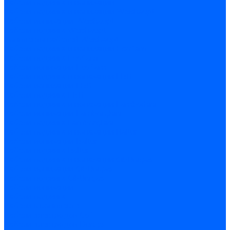
Кабели поджига и ионизации
Кабели поджига и ионизации Weishaupt
Кабели ионизации Weishaupt
Кабели поджига Weishaupt
Комплекты кабелей Weishaupt
Кабели поджига и ионизации Ecoflam
Кабели поджига Ecoflam
Кабели ионизации Ecoflam
Кабели поджига и ионазации FBR
Кабели ионизации FBR
Кабели поджига FBR
Кабели поджига и ионазации Lamborhini
Кабели ионизации Lamborghini
Кабели поджига Lamborghini
Кабели поджига и ионазации Baltur
Кабели ионизации Baltur
Кабели поджига Baltur
Кабели поджига и ионазации CibUnigas
Кабели ионизации CibUnigas
Кабели поджига CibUnigas
Кабели ионизации
Кабели поджига
Кабели в комплекте
Кабели электродов Cofi
Кабели электродов Dungs