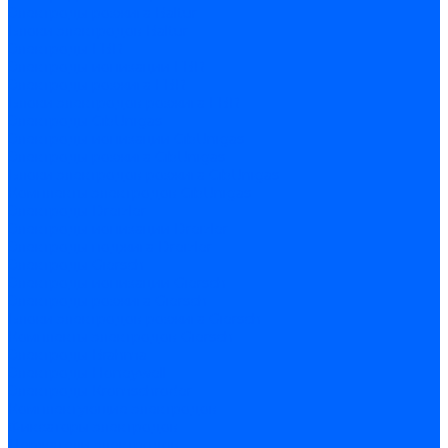
Электроды розжига Baltur
Блоки электродов Baltur
Электроды FBR
Электроды ионизации FBR
Электроды розжига FBR
Блоки электродов розжига FBR
Электроды CibUnigas
Электроды ионизации CibUnigas
Электроды розжига CibUnigas
Блоки электродов розжига CibUnigas
Комплекты электродов CibUnigas
Электроды Dreizler
Электроды ионизации Dreizler
Электроды поджига Dreizler
Электроды Giersch
Электроды ионизации Giersch
Электроды розжига Giersch
Блоки электродов розжига Giersch
Комплекты электродов Giersch
Электроды Brahma
Электроды Honeywell
Электроды Kromschroder
Комплектующие электродов
Фиксаторы электродов
Держатели электродов