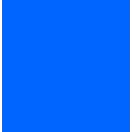
Жидкотопливные электромагнитные клапаны Baltur
Клапаны топливные электромагнитные Weishaupt
Запчасти для топливных клапанов
Запчасти жидкотопливных клапанов Brahma
Запчасти жидкотопливных клапанов Honeywell
Запчасти жидкотопливных клапанов Satronic / Honeywell
Запчасти жидкотопливных клапанов Siemens для горелок
Запчасти жидкотопливных клапанов для горелок Baltur
Комплектующие жидкотопливных клапанов Weishaupt
Электромагнитные Газовые клапаны
Газовые электромагнитные клапаны Dungs
Газовые э/м клапаны Honeywell
Газовые э/м клапаны Brahma
Газовые э/м клапаны Kromschroder
Газовые э/м клапаны Resideo
Газовые э/м клапаны Satronic / Honeywell
Газовые электромагнитные клапаны Baltur
Газовые электромагнитные клапаны Siemens
Клапаны газовые электромагнитные Weishaupt
Запасные части газовых клапанов
Запасные части газовых клапанов Siemens
Запасные части газовых клапанов для горелок Baltur
Запасные части газовых клапанов для горелок Dungs
Блоки контроля герметичности
Блоки контроля герметичности Dungs