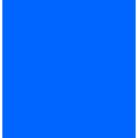
Миниконтакторы FBR
ЖК дисплеи, БУИ для горелок
ЖК дисплеи для горелок Elco
ЖК дисплеи для горелок Ecoflam
ЖК дисплеи для горелок Lamborghini
ЖК дисплеи DUNGS для горелок
Электрокомпоненты Satronic / Honeywell
Электрокомпоненты Baltur
Электрокомпоненты Brahma
Электрокомпоненты Cofi
Электрокомпоненты Dungs
Электрокомпоненты Honeywell
Переключатели потоков Honeywell
Электрокомпоненты Kromschroder
Электрокомпоненты Resideo
Электрокомпоненты Siemens
Электрокомпоненты Weishaupt
Миниконтакторы Weishaupt
ЖК дисплеи, БУИ Weishaupt
Электродвигатели
Электродвигатели для горелок Weishaupt
Электродвигатели для горелок Elco
Электродвигатели для горелок Ecoflam
Электродвигатели для горелок Riello
Электродвигатели для горелок FBR