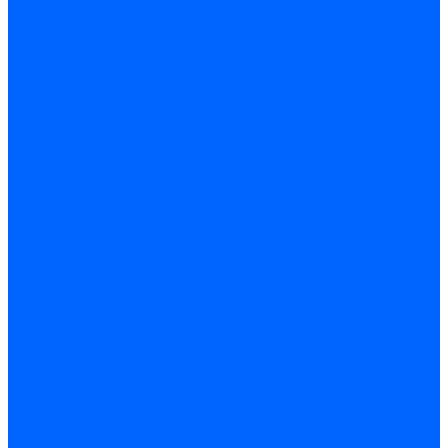
Электродвигатели для горелок Lamborghini
Электродвигатели для горелок Baltur
Электродвигатели для горелок CibUnigas
Электродвигатели для горелок Dreizler
Электродвигатели для горелок Giersch
Комплектующие электродвигателей
Конденсаторы
Конденсаторы электродвигателей Ecoflam
Конденсаторы электродвигателей FBR
Конденсаторы электродвигателей CibUnigas
Конденсаторы электродвигателей Lamborghini
Конденсаторы электродвигателей Baltur
Кабели электродвигателей
Кабели питания электродвигателей FBR
Кабели питания электродвигателей Lamborghini
Кабели питания электродвигателей CibUnigas
Фланцы электродвигателей
Фланцы электродвигателей Ecoflam
Сцепления электродвигателей
Сцепления электродвигателей FBR
Комплектующие электродвигателей Weishaupt
Конденсаторы электродвигателей Weishaupt
Сцепления электродвигателей Weishaupt
Фильры топливные и газовые
Фильтры Dungs для горелок