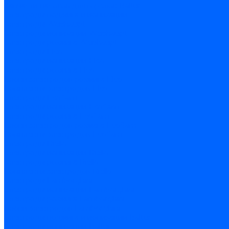
Запчасти насосов для горелок Baltur
Электроды поджига и ионизации
Электроды Weishaupt
Электроды ионизации Weishaupt
Электроды розжига Weishaupt
Электроды Elco
Электроды ионизации Elco
Электроды розжига Elco
Блоки электродов розжига Elco
Комплекты электродов Elco
Электроды Ecoflam
Электроды ионизации Ecoflam
Электроды розжига Ecoflam
Блоки электродов розжага Ecoflam
Комплекты электродов Ecoflam
Электроды Riello
Электроды ионизации Riello
Электроды розжига Riello
Комплекты электродов Riello
Электроды Lamborghini
Электроды ионизации Lamborghini
Электроды розжига Lamborghini
Блоки электродов Lamborghini
Электроды поджига и ионизации Baltur
Электроды ионизации Baltur