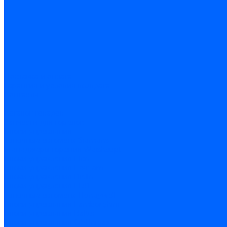
Доставка и оплата
Гарантия и условия возврата
Контакты
...
Каталог товаров
Запчасти для горелок
Блоки управления
Топочные автоматы Siemens
Менеджеры горения Weishaupt
Блоки управления Elco
Блоки управления Ecoflam
Блоки управления Riello
Блоки управления FBR
Топочные автоматы Honeywell
Блоки управления Lamborghini
Блоки управления Baltur
Блоки управления CibUnigas