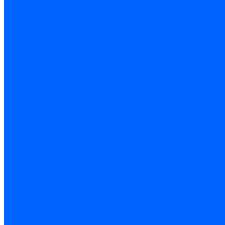
Электроды розжига Baltur
Блоки электродов Baltur
Электроды FBR
Электроды ионизации FBR
Электроды розжига FBR
Блоки электродов розжига FBR
Электроды CibUnigas
Электроды ионизации CibUnigas
Электроды розжига CibUnigas
Блоки электродов розжига CibUnigas
Комплекты электродов CibUnigas
Электроды Dreizler
Электроды ионизации Dreizler
Электроды поджига Dreizler
Электроды Giersch
Электроды ионизации Giersch
Электроды розжига Giersch
Блоки электродов розжига Giersch
Комплекты электродов Giersch
Электроды Brahma
Электроды Honeywell
Электроды Kromschroder
Комплектующие электродов
Фиксаторы электродов
Держатели электродов