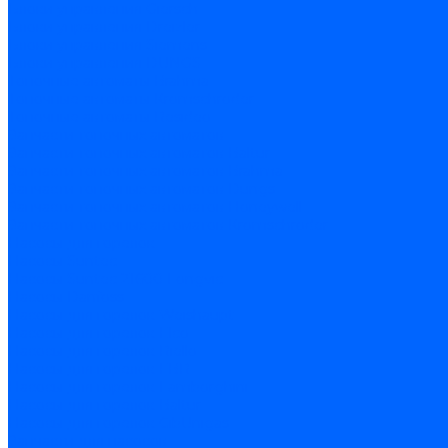
Блоки управления Giersch
Блоки управления Dreizler
Блоки управления Siemens
Блоки управления DUNGS
Топочные автоматы Brahma
Топочные автоматы Kromschroder
Топочные автоматы Resideo
Запчасти топочных автоматов
Запчасти топочных автоматов Baltur
Запчасти топочных автоматов Brahma
Запчасти топочных автоматов Dungs
Запчасти топочных автоматов Honeywell
Запчасти топочных автоматов Kromschroder
Насосы для горелок
Насосы Suntec
Насосы Suntec 21600 Longvic
Насосы Danfoss
Насосы для горелок Weishaupt
Насосы для горелок Elco
Насосы для горелок Riello
Насосы для горелок FBR
Насосы для горелок Lamborghini
Насосы для горелок Baltur
Насосы для горелок CibUnigas
Запчасти для насосов