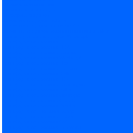
Керамическая изоляция
Удлинители электродов
Штекеры электродов
Запчасти электродов Brahma
Запчасти электродов Kromschroder
Запчасти электродов розжига и ионизации Baltur
Комплектующие электродов Weishaupt
Трансформаторы розжига
Трансформаторы розжига FIDA
Трансформаторы розжига Danfoss
Трансформаторы розжига Weishaupt
Трансформаторы розжига Elco
Трансформаторы розжига Ecoflam
Трансформаторы розжига Riello
Трансформаторы розжига FBR
Трансформаторы розжига Lamborghini
Трансформаторы розжига Baltur
Трансформаторы розжига CibUnigas
Трансформаторы розжига Giersch
Трансформаторы розжига Dreizler
Трансформаторы поджига Dungs
Трансформаторы розжига Brahma
Трансформаторы розжига Cofi
Трансформаторы розжига Honeywell
Трансформаторы розжига Kromschroder