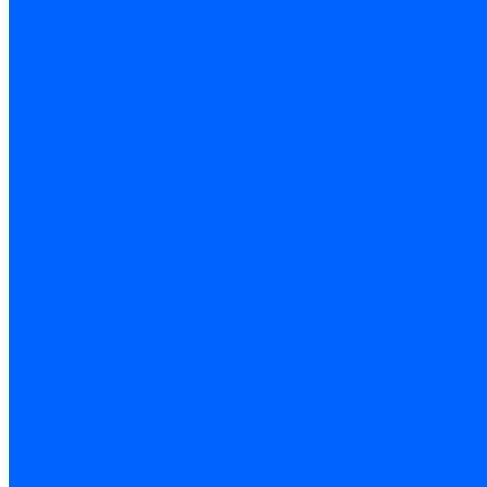
Доставка и оплата
Гарантия и условия возврата
Контакты
...
Каталог товаров
Запчасти для горелок
Блоки управления
Топочные автоматы Siemens
Менеджеры горения Weishaupt
Блоки управления Elco
Блоки управления Ecoflam
Блоки управления Riello
Блоки управления FBR
Топочные автоматы Honeywell
Блоки управления Lamborghini
Блоки управления Baltur
Блоки управления CibUnigas