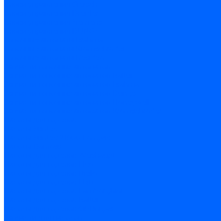
Блоки управления Giersch
Блоки управления Dreizler
Блоки управления Siemens
Блоки управления DUNGS
Топочные автоматы Brahma
Топочные автоматы Kromschroder
Топочные автоматы Resideo
Запчасти топочных автоматов
Запчасти топочных автоматов Baltur
Запчасти топочных автоматов Brahma
Запчасти топочных автоматов Dungs
Запчасти топочных автоматов Honeywell
Запчасти топочных автоматов Kromschroder
Насосы для горелок
Насосы Suntec
Насосы Suntec 21600 Longvic
Насосы Danfoss
Насосы для горелок Weishaupt
Насосы для горелок Elco
Насосы для горелок Riello
Насосы для горелок FBR
Насосы для горелок Lamborghini
Насосы для горелок Baltur
Насосы для горелок CibUnigas
Запчасти для насосов