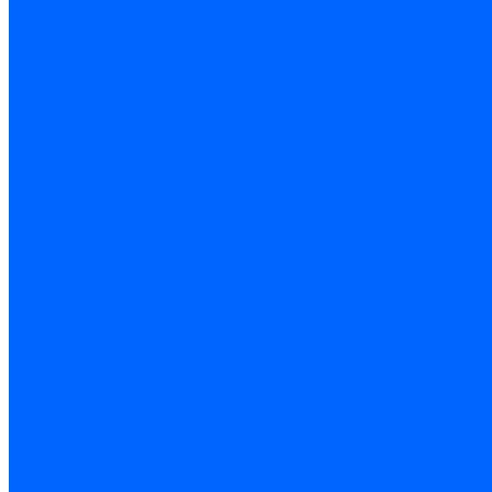
Керамическая изоляция
Удлинители электродов
Штекеры электродов
Запчасти электродов Brahma
Запчасти электродов Kromschroder
Запчасти электродов розжига и ионизации Baltur
Комплектующие электродов Weishaupt
Трансформаторы розжига
Трансформаторы розжига FIDA
Трансформаторы розжига Danfoss
Трансформаторы розжига Weishaupt
Трансформаторы розжига Elco
Трансформаторы розжига Ecoflam
Трансформаторы розжига Riello
Трансформаторы розжига FBR
Трансформаторы розжига Lamborghini
Трансформаторы розжига Baltur
Трансформаторы розжига CibUnigas
Трансформаторы розжига Giersch
Трансформаторы розжига Dreizler
Трансформаторы поджига Dungs
Трансформаторы розжига Brahma
Трансформаторы розжига Cofi
Трансформаторы розжига Honeywell
Трансформаторы розжига Kromschroder