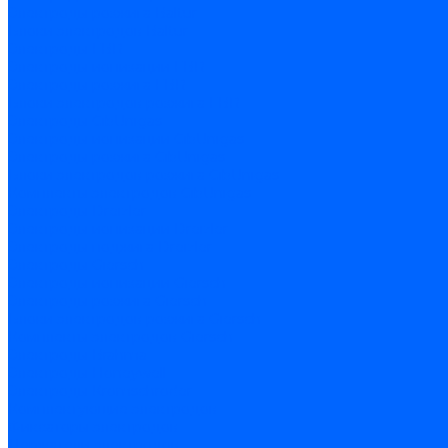
Электроды розжига Baltur
Блоки электродов Baltur
Электроды FBR
Электроды ионизации FBR
Электроды розжига FBR
Блоки электродов розжига FBR
Электроды CibUnigas
Электроды ионизации CibUnigas
Электроды розжига CibUnigas
Блоки электродов розжига CibUnigas
Комплекты электродов CibUnigas
Электроды Dreizler
Электроды ионизации Dreizler
Электроды поджига Dreizler
Электроды Giersch
Электроды ионизации Giersch
Электроды розжига Giersch
Блоки электродов розжига Giersch
Комплекты электродов Giersch
Электроды Brahma
Электроды Honeywell
Электроды Kromschroder
Комплектующие электродов
Фиксаторы электродов
Держатели электродов