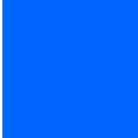
Запчасти насосов для горелок Baltur
Электроды поджига и ионизации
Электроды Weishaupt
Электроды ионизации Weishaupt
Электроды розжига Weishaupt
Электроды Elco
Электроды ионизации Elco
Электроды розжига Elco
Блоки электродов розжига Elco
Комплекты электродов Elco
Электроды Ecoflam
Электроды ионизации Ecoflam
Электроды розжига Ecoflam
Блоки электродов розжага Ecoflam
Комплекты электродов Ecoflam
Электроды Riello
Электроды ионизации Riello
Электроды розжига Riello
Комплекты электродов Riello
Электроды Lamborghini
Электроды ионизации Lamborghini
Электроды розжига Lamborghini
Блоки электродов Lamborghini
Электроды поджига и ионизации Baltur
Электроды ионизации Baltur