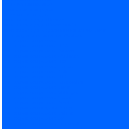
Керамическая изоляция
Удлинители электродов
Штекеры электродов
Запчасти электродов Brahma
Запчасти электродов Kromschroder
Запчасти электродов розжига и ионизации Baltur
Комплектующие электродов Weishaupt
Трансформаторы розжига
Трансформаторы розжига FIDA
Трансформаторы розжига Danfoss
Трансформаторы розжига Weishaupt
Трансформаторы розжига Elco
Трансформаторы розжига Ecoflam
Трансформаторы розжига Riello
Трансформаторы розжига FBR
Трансформаторы розжига Lamborghini
Трансформаторы розжига Baltur
Трансформаторы розжига CibUnigas
Трансформаторы розжига Giersch
Трансформаторы розжига Dreizler
Трансформаторы поджига Dungs
Трансформаторы розжига Brahma
Трансформаторы розжига Cofi
Трансформаторы розжига Honeywell
Трансформаторы розжига Kromschroder