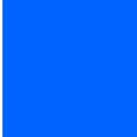
Электроды розжига Baltur
Блоки электродов Baltur
Электроды FBR
Электроды ионизации FBR
Электроды розжига FBR
Блоки электродов розжига FBR
Электроды CibUnigas
Электроды ионизации CibUnigas
Электроды розжига CibUnigas
Блоки электродов розжига CibUnigas
Комплекты электродов CibUnigas
Электроды Dreizler
Электроды ионизации Dreizler
Электроды поджига Dreizler
Электроды Giersch
Электроды ионизации Giersch
Электроды розжига Giersch
Блоки электродов розжига Giersch
Комплекты электродов Giersch
Электроды Brahma
Электроды Honeywell
Электроды Kromschroder
Комплектующие электродов
Фиксаторы электродов
Держатели электродов