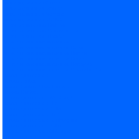
Блоки управления Giersch
Блоки управления Dreizler
Блоки управления Siemens
Блоки управления DUNGS
Топочные автоматы Brahma
Топочные автоматы Kromschroder
Топочные автоматы Resideo
Запчасти топочных автоматов
Запчасти топочных автоматов Baltur
Запчасти топочных автоматов Brahma
Запчасти топочных автоматов Dungs
Запчасти топочных автоматов Honeywell
Запчасти топочных автоматов Kromschroder
Насосы для горелок
Насосы Suntec
Насосы Suntec 21600 Longvic
Насосы Danfoss
Насосы для горелок Weishaupt
Насосы для горелок Elco
Насосы для горелок Riello
Насосы для горелок FBR
Насосы для горелок Lamborghini
Насосы для горелок Baltur
Насосы для горелок CibUnigas
Запчасти для насосов