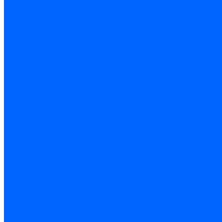
Доставка и оплата
Гарантия и условия возврата
Контакты
...
Каталог товаров
Запчасти для горелок
Блоки управления
Топочные автоматы Siemens
Менеджеры горения Weishaupt
Блоки управления Elco
Блоки управления Ecoflam
Блоки управления Riello
Блоки управления FBR
Топочные автоматы Honeywell
Блоки управления Lamborghini
Блоки управления Baltur
Блоки управления CibUnigas