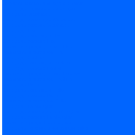
Запчасти насосов для горелок Baltur
Электроды поджига и ионизации
Электроды Weishaupt
Электроды ионизации Weishaupt
Электроды розжига Weishaupt
Электроды Elco
Электроды ионизации Elco
Электроды розжига Elco
Блоки электродов розжига Elco
Комплекты электродов Elco
Электроды Ecoflam
Электроды ионизации Ecoflam
Электроды розжига Ecoflam
Блоки электродов розжага Ecoflam
Комплекты электродов Ecoflam
Электроды Riello
Электроды ионизации Riello
Электроды розжига Riello
Комплекты электродов Riello
Электроды Lamborghini
Электроды ионизации Lamborghini
Электроды розжига Lamborghini
Блоки электродов Lamborghini
Электроды поджига и ионизации Baltur
Электроды ионизации Baltur