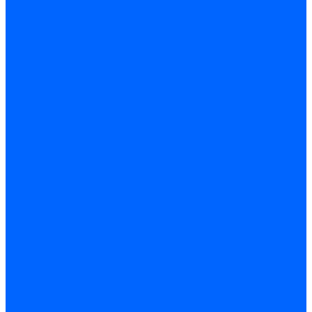
Пружины сервоприводов
Регуляторы соотношения топливо-воздух
Приводы гидравлические
Регуляторы и сцепления
Шарнирные соединения
Кабели сервопривода
Держатель сервопривода
Шкалы воздушных заслонок
Запасные части сервоприводов и заслонок Siemens для
горелок
Запасные части сервоприводов и заслонок для горелок
Baltur
Запчасти сервоприводов Honeywell
Запчасти сервоприводов Kromschroder
Комплектующие сервоприводов Weishaupt
Заслонки для горелок
Воздушные заслонки Ecoflam
Воздушные заслонки Lamborghini
Заслонки Dungs для горелок
Заслонки Honeywell для горелок
Заслонки Kromschroder для горелок
Заслонки Siemens для горелок
Заслонки воздушные и газовые Weishaupt
Заслонки для горелок Baltur
Электрокомпоненты, ЖК дисплеи, БУИ для горелок