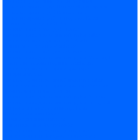
Комплекты удлинения головы сгорания
Запчасти жаровых труб Honeywell для горелок
Запчасти жаровых труб Kromschroder
Запчасти жаровых труб для горелок Baltur
Уравнительные диски Baltur
Компоненты газовой трубы Baltur
Компоненты жидкотопливной трубы Baltur
Комплектующие жаровых труб Weishaupt
Уравнительные диски Weishaupt
Компоненты газовой трубы Weishaupt
Компоненты жидкотопливной трубы Weishaupt
Уплотнения головы сгорания Weishaupt
Комплектующие к запорной арматуре
Затворы Siemens
Комплектующие к запорной арматуре Baltur
Комплектующие к запорной арматуре Siemens
Прочие запчасти для горелки
Компоненты жидкотопливной трубы Delavan
Компоненты жидкотопливной трубы Honeywell
Контрольно-измерительные приборы
Датчики давления Dungs
Датчики давления Siemens
Краны и клапаны Kromschroder
Принадлежности Brahma для горелок
Принадлежности Honeywell для горелок