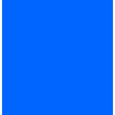
Миниконтакторы для горелок
Миниконтакторы FBR
ЖК дисплеи, БУИ для горелок
ЖК дисплеи для горелок Elco
ЖК дисплеи для горелок Ecoflam
ЖК дисплеи для горелок Lamborghini
ЖК дисплеи DUNGS для горелок
Электрокомпоненты Satronic / Honeywell
Электрокомпоненты Baltur
Электрокомпоненты Brahma
Электрокомпоненты Cofi
Электрокомпоненты Dungs
Электрокомпоненты Honeywell
Переключатели потоков Honeywell
Электрокомпоненты Kromschroder
Электрокомпоненты Resideo
Электрокомпоненты Siemens
Электрокомпоненты Weishaupt
Миниконтакторы Weishaupt
ЖК дисплеи, БУИ Weishaupt
Электродвигатели
Электродвигатели для горелок Weishaupt
Электродвигатели для горелок Elco
Электродвигатели для горелок Ecoflam
Электродвигатели для горелок Riello