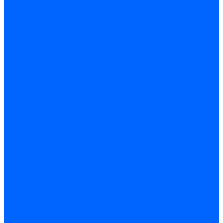
Жидкотопливные электромагнитные клапаны Baltur
Клапаны топливные электромагнитные Weishaupt
Запчасти для топливных клапанов
Запчасти жидкотопливных клапанов Brahma
Запчасти жидкотопливных клапанов Honeywell
Запчасти жидкотопливных клапанов Satronic / Honeywell
Запчасти жидкотопливных клапанов Siemens для горелок
Запчасти жидкотопливных клапанов для горелок Baltur
Комплектующие жидкотопливных клапанов Weishaupt
Электромагнитные Газовые клапаны
Газовые электромагнитные клапаны Dungs
Газовые э/м клапаны Honeywell
Газовые э/м клапаны Brahma
Газовые э/м клапаны Kromschroder
Газовые э/м клапаны Resideo
Газовые э/м клапаны Satronic / Honeywell
Газовые электромагнитные клапаны Baltur
Газовые электромагнитные клапаны Siemens
Клапаны газовые электромагнитные Weishaupt
Запасные части газовых клапанов
Запасные части газовых клапанов Siemens
Запасные части газовых клапанов для горелок Baltur
Запасные части газовых клапанов для горелок Dungs
Блоки контроля герметичности
Блоки контроля герметичности Dungs