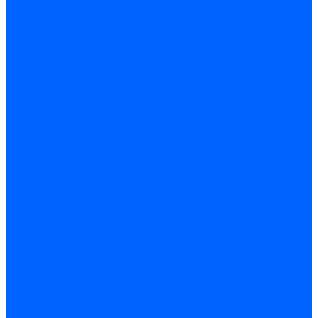
Рампы газовые Weishaupt
Газовые клапаны Elco
Газовые клапаны для Ecoflam
Газовые клапаны Riello
Газовые клапаны для FBR
Газовые клапаны для Lamborghini
Газовые мультиблоки Baltur
Газовые рампы Baltur
Газовые клапаны для CibUnigas
Газовые клапаны Dreizler
Газовые клапаны для Giersch
Комплектующие газовых клапанов
Фланцы для газовых клапанов
Фланцы газовых клапанов Ecoflam
Фланцы газовых клапанов FBR
Колено газовое для горелки
Запчасти газовых клапанов Dungs для горелок
Запасные части газовых клапанов Brahma
Запасные части газовых клапанов Honeywell
Запасные части газовых клапанов Kromschroder
Запчасти газовых клапанов Siemens для горелок
Запчасти газовых клапанов для горелок Baltur
Комплектующие газовых клапанов Weishaupt
Электромагнитные Топливные клапаны
Жидкотопливные э/м клапаны Brahma