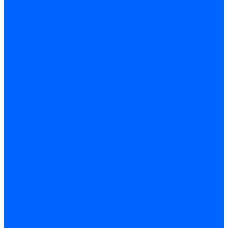
Датчики пламени Siemens
Датчики пламени Ecoflam
Датчики пламени FBR
Датчики пламени Lamborghini
Датчики пламени Baltur
Датчики пламени CibUnigas
Датчики пламени Satronic / Honeywell
Датчики пламени Giersch
Датчики пламени Brahma
Датчики пламени Dungs
Датчики пламени Honeywell
Датчики пламени Kromschroder
Датчики пламени Resideo
Датчики пламени Weishaupt
Комплектующие Датчиков пламени
Запчасти датчиков пламени Siemens для горелок
Кабели дитчиков пламени
Фиксаторы
Запасные части датчиков пламени Satronic / Honeywell
Запасные части датчиков пламени Brahma
Запасные части датчиков пламени Honeywell
Запасные части датчиков пламени Kromschroder
Запасные части датчиков пламени Resideo
Запасные части датчиков пламени для горелок Baltur