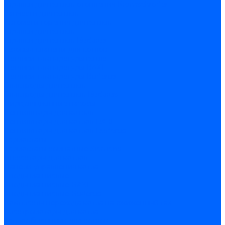
Горелки для котлов отопления Kromschroder
Запчасти для котлов
Автоматы горения для котлов
Горелки для котлов
Горелки для котлов Buderus
Газовые клапаны для котлов
Датчики температуры котла
Датчики температуры BAXI
Датчики температуры Buderus
Электроды для котлов
Электроды для котлов Buderus
Циркуляционные насосы
Вентиляторы для котлов
Вентиляторы для котлов BAXI
Вентиляторы для котлов Buderus
Термостаты
Термостаты комнатные Siemens
Инжекторы для котлов
Панели управления котла
Аноды магниевые
Аноды магниевые BAXI
Аноды магниевые Buderus
Комплекты перехода котла на сжиженный газ
Электромоторы для котла
Теплообменники для котлов