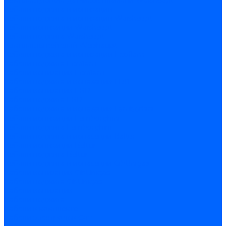
Комплектующие датчиков пламени Weishaupt
Кабели поджига и ионизации
Кабели поджига и ионизации Weishaupt
Кабели ионизации Weishaupt
Кабели поджига Weishaupt
Комплекты кабелей Weishaupt
Кабели поджига и ионизации Ecoflam
Кабели поджига Ecoflam
Кабели ионизации Ecoflam
Кабели поджига и ионазации FBR
Кабели ионизации FBR
Кабели поджига FBR
Кабели поджига и ионазации Lamborhini
Кабели ионизации Lamborghini
Кабели поджига Lamborghini
Кабели поджига и ионазации Baltur
Кабели ионизации Baltur
Кабели поджига Baltur
Кабели поджига и ионазации CibUnigas
Кабели ионизации CibUnigas
Кабели поджига CibUnigas
Кабели ионизации
Кабели поджига
Кабели в комплекте
Кабели электродов Cofi