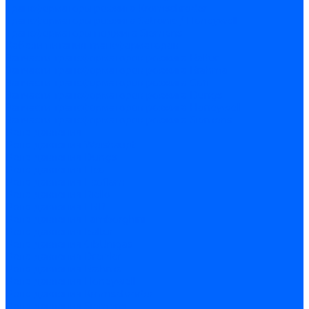
Трансформаторы розжига Kromschroder
Трансформаторы розжига Satronic / Honeywell
Трансформаторы поджига Siemens
Кабели питания трансформаторов
Запчасти трансформаторов розжига Baltur
Запчасти трансформаторов розжига Brahma
Запчасти трансформаторов розжига Cofi
Запчасти трансформаторов розжига Dungs
Запчасти трансформаторов розжига Honeywell
Запчасти трансформаторов розжига Siemens
Реле давления
Реле давления Weishaupt
Реле давления Dungs
Реле давления Elco
Реле давления Ecoflam
Реле давления Riello
Реле давления FBR
Реле давления Lamborghini
Реле давления Baltur
Реле давления CibUnigas
Реле давления Dreizler
Реле давления Brahma
Реле давления Honeywell
Реле давления Kromschroder
Реле давления Siemens