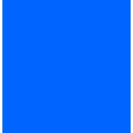
Блоки управления CibUnigas
Блоки управления Giersch
Блоки управления Dreizler
Блоки управления Siemens
Блоки управления DUNGS
Топочные автоматы Brahma
Топочные автоматы Kromschroder
Топочные автоматы Resideo
Запчасти топочных автоматов
Запчасти топочных автоматов Baltur
Запчасти топочных автоматов Brahma
Запчасти топочных автоматов Dungs
Запчасти топочных автоматов Honeywell
Запчасти топочных автоматов Kromschroder
Насосы для горелок
Насосы Suntec
Насосы Suntec 21600 Longvic
Насосы Danfoss
Насосы для горелок Weishaupt
Насосы для горелок Elco
Насосы для горелок Riello
Насосы для горелок FBR
Насосы для горелок Lamborghini
Насосы для горелок Baltur
Насосы для горелок CibUnigas