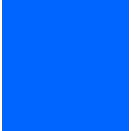
Электродвигатели для горелок FBR
Электродвигатели для горелок Lamborghini
Электродвигатели для горелок Baltur
Электродвигатели для горелок CibUnigas
Электродвигатели для горелок Dreizler
Электродвигатели для горелок Giersch
Комплектующие электродвигателей
Конденсаторы
Конденсаторы электродвигателей Ecoflam
Конденсаторы электродвигателей FBR
Конденсаторы электродвигателей CibUnigas
Конденсаторы электродвигателей Lamborghini
Конденсаторы электродвигателей Baltur
Кабели электродвигателей
Кабели питания электродвигателей FBR
Кабели питания электродвигателей Lamborghini
Кабели питания электродвигателей CibUnigas
Фланцы электродвигателей
Фланцы электродвигателей Ecoflam
Сцепления электродвигателей
Сцепления электродвигателей FBR
Комплектующие электродвигателей Weishaupt
Конденсаторы электродвигателей Weishaupt
Сцепления электродвигателей Weishaupt
Фильры топливные и газовые