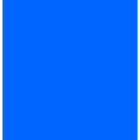
Комплектующие для реле давления
Ниппели
Кабели для реле давления
Фитинги соединительные
Держатели реле давления
Запчасти реле давления Dungs для горелок
Импульсные трубки
Запчасти реле давления Kromschroder
Запчасти реле давления Siemens для горелок
Запчасти реле давления для горелок Baltur
Форсунки
Форсунки Danfoss
Форсунки Fluidics
Форсунки для горелок Weishaupt
Форсунки для горелок Elco
Форсунки для горелок Ecoflam
Форсунки для горелок Riello
Форсунки для горелок F.B.R.
Форсунки CibUnigas
Форсунки Lamborghini
Форсунки Delavan
Форсунки Monarch
Форсунки Steinen
Форсунки для горелок Baltur
Датчики пламени