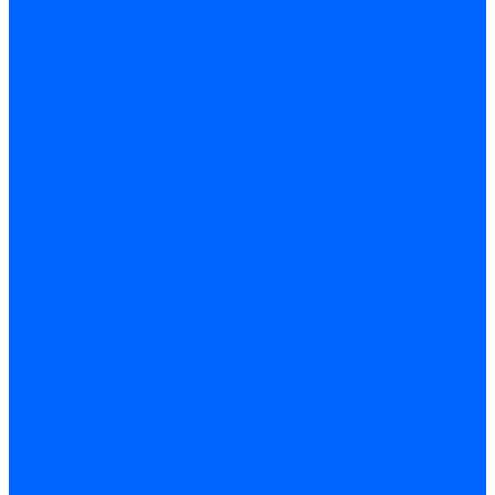
Электроды ионизации Baltur
Электроды розжига Baltur
Блоки электродов Baltur
Электроды FBR
Электроды ионизации FBR
Электроды розжига FBR
Блоки электродов розжига FBR
Электроды CibUnigas
Электроды ионизации CibUnigas
Электроды розжига CibUnigas
Блоки электродов розжига CibUnigas
Комплекты электродов CibUnigas
Электроды Dreizler
Электроды ионизации Dreizler
Электроды поджига Dreizler
Электроды Giersch
Электроды ионизации Giersch
Электроды розжига Giersch
Блоки электродов розжига Giersch
Комплекты электродов Giersch
Электроды Brahma
Электроды Honeywell
Электроды Kromschroder
Комплектующие электродов
Фиксаторы электродов