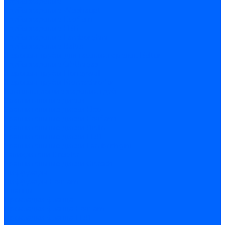
Трубы жаровые
Трубы жаровые Weishaupt
Трубы жаровые Ecoflam
Трубы жаровые FBR
Трубы жаровые Lamborghini
Трубы жаровые Baltur
Жаровые трубы для газовых горелок Baltur
Трубы жаровые CibUnigas
Жаровые трубы Honeywell
Жаровые трубы Kromschroder
Комплектующие жаровых труб
Уравнительные диски
Уравнительные диски Elco
Уравнительные диски Ecoflam
Уравнительные диски Riello
Уравнительные диски FBR
Уравнительные диски Lamborhgini
Завихрители Dreizler
Уравнительные диски Giersch
Диффузоры
Диффузоры Ecoflam
Фланцы
Прокладки фланца
Прокладки фланца Ecoflam
Прокладки фланца FBR