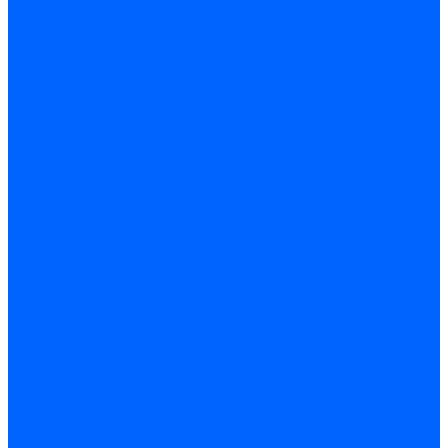
Доставка и оплата
Гарантия и условия возврата
Контакты
...
Каталог товаров
Запчасти для горелок
Блоки управления
Топочные автоматы Siemens
Менеджеры горения Weishaupt
Блоки управления Elco
Блоки управления Ecoflam
Блоки управления Riello
Блоки управления FBR
Топочные автоматы Honeywell
Блоки управления Lamborghini
Блоки управления Baltur