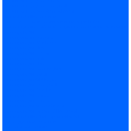
Кабели электродов Dungs
Кабели электродов Honeywell
Кабели электродов Kromschroder
Комплектующие кабелей
Запчасти кабелей розжига и ионизации Baltur
Комплектующие кабелей поджига и ионизации Weishaupt
Сервоприводы
Сервоприводы Siemens
Сервоприводы Weishaupt
Сервоприводы Elco
Сервоприводы Ecoflam
Сервоприводы Riello
Сервоприводы FBR
Сервоприводы Lamborghini
Сервоприводы Baltur
Сервоприводы CibUnigas
Сервоприводы Honeywell
Сервоприводы Dreizler
Сервоприводы Giersch
Сервоприводы Dungs
Сервоприводы Kromschroder
Сервоприводы Satronic / Honeywell
Комплектующие для сервоприводов
Вал воздушной заслонки
Пластина эластичная