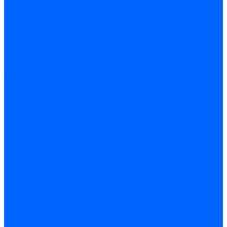
Фильтры Dungs для горелок
Фильтры для горелок Baltur
Запчасти фильтров Baltur
Комплектующие для фильров
Фильтрующие элементы
Запчасти фильтров Kromschroder
Запчасти фильтров для горелок Baltur
Принадлежности Dungs для горелок
Фильтры Honeywell для горелок
Фильтры Kromschroder для горелок
Вентиляторы
Вентиляторы для горелок Ecoflam
Вентиляторы для горелок FBR
Вентиляторы для горелок Lamborghini
Вентиляторы для горелок Baltur
Вентиляторы для горелок CibUnigas
Вентиляторы для горелок Giersch
Крыльчатки вентиляторов Weishaupt
Корпус вентилятора и воздухозаборный короб
Направляющие всасываемого воздуха
Звукоизоляции
Газовые клапаны, мультиблоки и рампы
Газовые мультиблоки Dungs
Газовые рампы Dungs
Газовые клапаны для Weishaupt