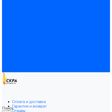
Байпас
Байпасы BAXI
Кабели для котлов
Трубки соединительные для котлов
Платы электронные для котлов
Прокладки для котлов
Расширительные баки
Расширительные баки BAXI
Расширительные баки Buderus
Прочие запчасти для котлов
Запчасти Honeywell для котлов
Запчасти Resideo для котлов
Запчасти для котлов Brahma
Доставка и оплата
Гарантия и условия возврата
Контакты
Оплата и доставка
Гарантия и возврат
Поиск
Отзывы