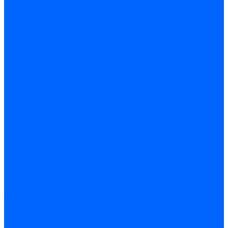
Блоки контроля герметичности Baltur
Блоки контроля герметичности Honeywell
Блоки контроля герметичности Kromschroder
Блоки контроля герметичности Siemens
Жидкотопливные шланги
Жидкотопливные шланги Ecoflam
Жидкотопливные шланги FBR
Жидкотопливные шланги Lamborghini
Жидкотопливные шланги CibUnigas
Шланги жидкотопливные Weishaupt
Газовые подводки
Форсуночные шланги
Жидкотопливные трубки для горелок
Жидкотопливные трубки Weishaupt
Фитинги
Фитинги Ecoflam
Фитинги жидкотопливные Baltur
Манометры
Вакуометры
Термометры
Комплект перехода на сжиженный газ
Датчики температуры и влажности
Датчики влажности и температуры Siemens
Регуляторы давления газа