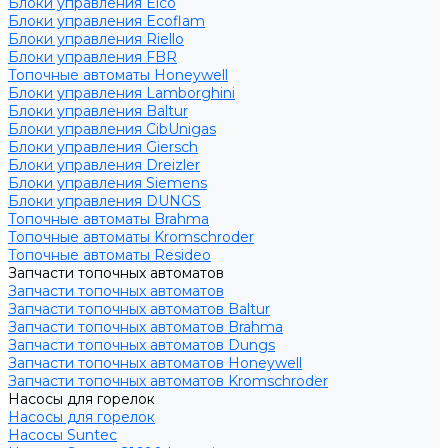
Блоки управления Elco
Блоки управления Ecoflam
Блоки управления Riello
Блоки управления FBR
Топочные автоматы Honeywell
Блоки управления Lamborghini
Блоки управления Baltur
Блоки управления CibUnigas
Блоки управления Giersch
Блоки управления Dreizler
Блоки управления Siemens
Блоки управления DUNGS
Топочные автоматы Brahma
Топочные автоматы Kromschroder
Топочные автоматы Resideo
Запчасти топочных автоматов
Запчасти топочных автоматов
Запчасти топочных автоматов Baltur
Запчасти топочных автоматов Brahma
Запчасти топочных автоматов Dungs
Запчасти топочных автоматов Honeywell
Запчасти топочных автоматов Kromschroder
Насосы для горелок
Насосы для горелок
Насосы Suntec