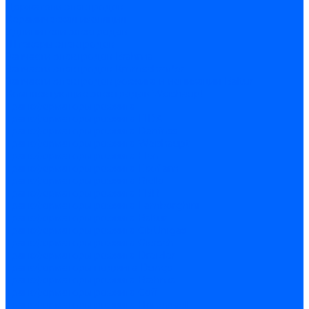
Держатели электродов
Керамическая изоляция
Удлинители электродов
Штекеры электродов
Запчасти электродов Brahma
Запчасти электродов Kromschroder
Запчасти электродов розжига и ионизации Baltur
Комплектующие электродов Weishaupt
Трансформаторы розжига
Трансформаторы розжига FIDA
Трансформаторы розжига Danfoss
Трансформаторы розжига Weishaupt
Трансформаторы розжига Elco
Трансформаторы розжига Ecoflam
Трансформаторы розжига Riello
Трансформаторы розжига FBR
Трансформаторы розжига Lamborghini
Трансформаторы розжига Baltur
Трансформаторы розжига CibUnigas
Трансформаторы розжига Giersch
Трансформаторы розжига Dreizler
Трансформаторы поджига Dungs
Трансформаторы розжига Brahma
Трансформаторы розжига Cofi
Трансформаторы розжига Honeywell