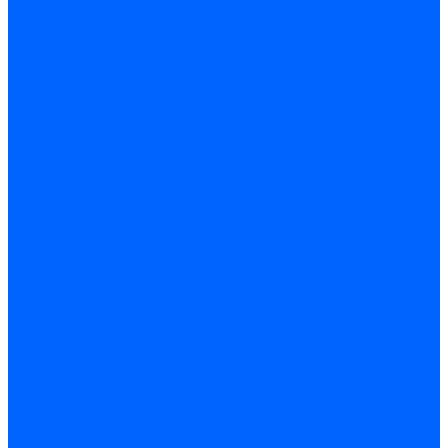
Принадлежности Siemens для горелок
Принадлежности для горелок Baltur
Принадлежности для горелок Delavan
Принадлежности для горелок Kromschroder
Принадлежности для горелок Satronic / Honeywell
Промышленная автоматика
Промышленная автоматика Siemens
Прочие запчасти Weishaupt
Горелки для котлов дизельные и газовые
Газовые горелки для котлов
Одноступенчатые газовые горелки для котлов
Двухступенчатые газовые горелки для котлов
Газовые горелки с механической модуляцией для котлов
Weishaupt горелки: газовые, дизельные, мазутные и
двухтопливные
Горелки газовые Weishaupt
Горелки дизельные Weishaupt
Горелки газодизельные Weishaupt
Горелки мазутные Weishaupt
Горелки газомазутные Weishaupt
Горелки керосиновые Weishaupt
Дизельные горелки для котлов
Двухступенчатые дизельные горелки для котлов
Одноступенчатые дизельные горелки для котлов
Горелки для котлов отопления Baltur