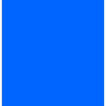
Регуляторы давления газа Dungs
Регуляторы давления газа Baltur
Регуляторы давления газа Honeywell
Регуляторы давления газа Kromschroder
Регуляторы давления газа Siemens
Регуляторы давления газа Weishaupt
Комплектующие регуляторов давления
Запчасти регуляторов давления Dungs
Запасные части регуляторов давления Honeywell
Запчасти регуляторов давления Kromschroder
Компенсатор газовый
Пружины
Ёршики
Корпусные части, прокладки, винты и прочее
Кожухи
Кожухи Ecoflam
Кожухи FBR
Кожухи Lamborghini
Смотровые стекла
Заглушки, Винты
Заглушки, винты Weishaupt
Пластины панелей управления
Прокладки, стопортные кольца, уплотнения
Weishaupt прокладки, стопортные кольца, уплотнения
Панели управления