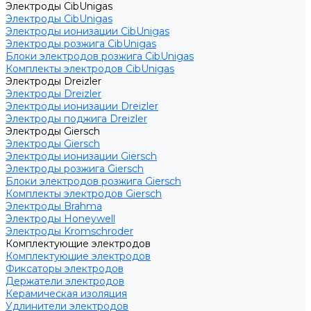
Электроды CibUnigas
Электроды CibUnigas
Электроды ионизации CibUnigas
Электроды розжига CibUnigas
Блоки электродов розжига CibUnigas
Комплекты электродов CibUnigas
Электроды Dreizler
Электроды Dreizler
Электроды ионизации Dreizler
Электроды поджига Dreizler
Электроды Giersch
Электроды Giersch
Электроды ионизации Giersch
Электроды розжига Giersch
Блоки электродов розжига Giersch
Комплекты электродов Giersch
Электроды Brahma
Электроды Honeywell
Электроды Kromschroder
Комплектующие электродов
Комплектующие электродов
Фиксаторы электродов
Держатели электродов
Керамическая изоляция
Удлинители электродов