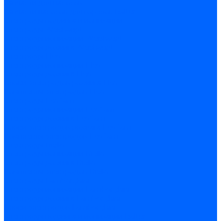
Запчасти для насосов
Запчасти насосов для горелок Baltur
Электроды поджига и ионизации
Электроды Weishaupt
Электроды ионизации Weishaupt
Электроды розжига Weishaupt
Электроды Elco
Электроды ионизации Elco
Электроды розжига Elco
Блоки электродов розжига Elco
Комплекты электродов Elco
Электроды Ecoflam
Электроды ионизации Ecoflam
Электроды розжига Ecoflam
Блоки электродов розжага Ecoflam
Комплекты электродов Ecoflam
Электроды Riello
Электроды ионизации Riello
Электроды розжига Riello
Комплекты электродов Riello
Электроды Lamborghini
Электроды ионизации Lamborghini
Электроды розжига Lamborghini
Блоки электродов Lamborghini
Электроды поджига и ионизации Baltur