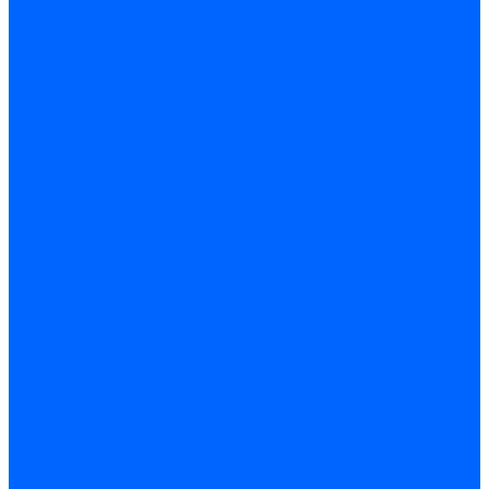
Жидкотопливные электромагнитные клапаны Baltur
Клапаны топливные электромагнитные Weishaupt
Запчасти для топливных клапанов
Запчасти жидкотопливных клапанов Brahma
Запчасти жидкотопливных клапанов Honeywell
Запчасти жидкотопливных клапанов Satronic / Honeywell
Запчасти жидкотопливных клапанов Siemens для горелок
Запчасти жидкотопливных клапанов для горелок Baltur
Комплектующие жидкотопливных клапанов Weishaupt
Электромагнитные Газовые клапаны
Газовые электромагнитные клапаны Dungs
Газовые э/м клапаны Honeywell
Газовые э/м клапаны Brahma
Газовые э/м клапаны Kromschroder
Газовые э/м клапаны Resideo
Газовые э/м клапаны Satronic / Honeywell
Газовые электромагнитные клапаны Baltur
Газовые электромагнитные клапаны Siemens
Клапаны газовые электромагнитные Weishaupt
Запасные части газовых клапанов
Запасные части газовых клапанов Siemens
Запасные части газовых клапанов для горелок Baltur
Запасные части газовых клапанов для горелок Dungs
Блоки контроля герметичности
Блоки контроля герметичности Dungs