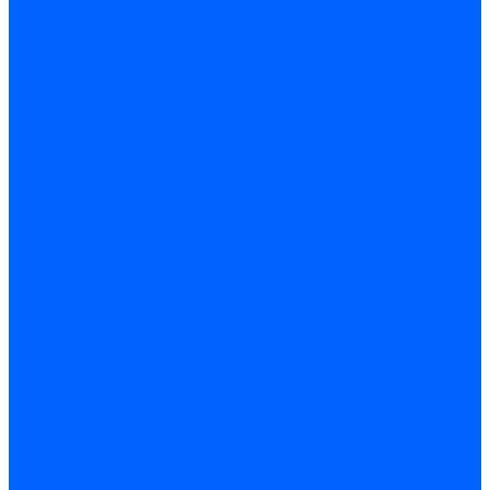
Керамическая изоляция
Удлинители электродов
Штекеры электродов
Запчасти электродов Brahma
Запчасти электродов Kromschroder
Запчасти электродов розжига и ионизации Baltur
Комплектующие электродов Weishaupt
Трансформаторы розжига
Трансформаторы розжига FIDA
Трансформаторы розжига Danfoss
Трансформаторы розжига Weishaupt
Трансформаторы розжига Elco
Трансформаторы розжига Ecoflam
Трансформаторы розжига Riello
Трансформаторы розжига FBR
Трансформаторы розжига Lamborghini
Трансформаторы розжига Baltur
Трансформаторы розжига CibUnigas
Трансформаторы розжига Giersch
Трансформаторы розжига Dreizler
Трансформаторы поджига Dungs
Трансформаторы розжига Brahma
Трансформаторы розжига Cofi
Трансформаторы розжига Honeywell
Трансформаторы розжига Kromschroder