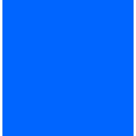
Запчасти жаровых труб Honeywell для горелок
Запчасти жаровых труб Kromschroder
Запчасти жаровых труб для горелок Baltur
Уравнительные диски Baltur
Компоненты газовой трубы Baltur
Компоненты жидкотопливной трубы Baltur
Комплектующие жаровых труб Weishaupt
Уравнительные диски Weishaupt
Компоненты газовой трубы Weishaupt
Компоненты жидкотопливной трубы Weishaupt
Уплотнения головы сгорания Weishaupt
Комплектующие к запорной арматуре
Затворы Siemens
Комплектующие к запорной арматуре Baltur
Комплектующие к запорной арматуре Siemens
Прочие запчасти для горелки
Компоненты жидкотопливной трубы Delavan
Компоненты жидкотопливной трубы Honeywell
Контрольно-измерительные приборы
Датчики давления Dungs
Датчики давления Siemens
Краны и клапаны Kromschroder
Принадлежности Brahma для горелок
Принадлежности Honeywell для горелок
Принадлежности Siemens для горелок