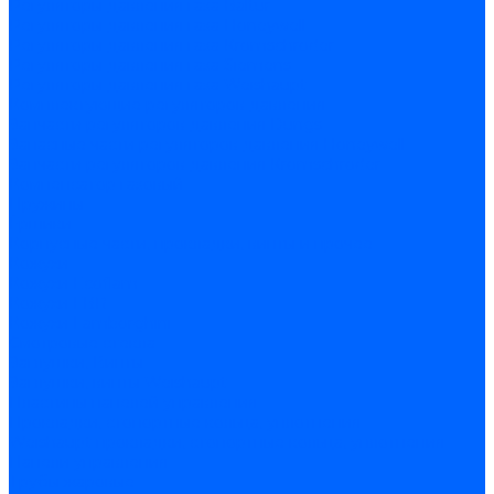
Регуляторы давления газа Baltur
Регуляторы давления газа Honeywell
Регуляторы давления газа Kromschroder
Регуляторы давления газа Siemens
Регуляторы давления газа Weishaupt
Комплектующие регуляторов давления
Запчасти регуляторов давления Dungs
Запасные части регуляторов давления Honeywell
Запчасти регуляторов давления Kromschroder
Компенсатор газовый
Пружины
Ёршики
Корпусные части, прокладки, винты и прочее
Кожухи
Кожухи Ecoflam
Кожухи FBR
Кожухи Lamborghini
Смотровые стекла
Заглушки, Винты
Заглушки, винты Weishaupt
Пластины панелей управления
Прокладки, стопортные кольца, уплотнения
Weishaupt прокладки, стопортные кольца, уплотнения
Панели управления
Трубы жаровые