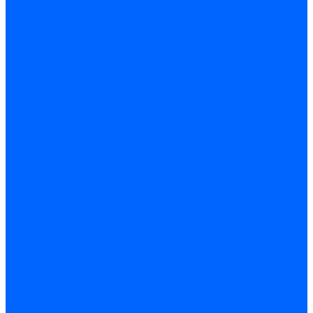
Доставка и оплата
Гарантия и условия возврата
Контакты
...
Каталог товаров
Запчасти для горелок
Блоки управления
Топочные автоматы Siemens
Менеджеры горения Weishaupt
Блоки управления Elco
Блоки управления Ecoflam
Блоки управления Riello
Блоки управления FBR
Топочные автоматы Honeywell
Блоки управления Lamborghini
Блоки управления Baltur
Блоки управления CibUnigas