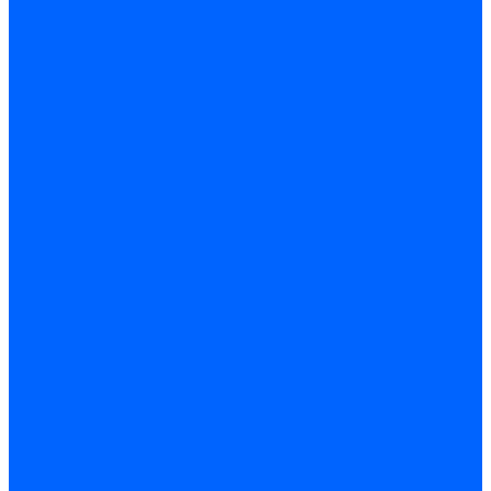
Трубы жаровые Weishaupt
Трубы жаровые Ecoflam
Трубы жаровые FBR
Трубы жаровые Lamborghini
Трубы жаровые Baltur
Жаровые трубы для газовых горелок Baltur
Трубы жаровые CibUnigas
Жаровые трубы Honeywell
Жаровые трубы Kromschroder
Комплектующие жаровых труб
Уравнительные диски
Уравнительные диски Elco
Уравнительные диски Ecoflam
Уравнительные диски Riello
Уравнительные диски FBR
Уравнительные диски Lamborhgini
Завихрители Dreizler
Уравнительные диски Giersch
Диффузоры
Диффузоры Ecoflam
Фланцы
Прокладки фланца
Прокладки фланца Ecoflam
Прокладки фланца FBR
Комплекты удлинения головы сгорания