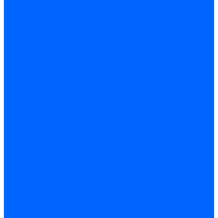
Блоки управления Giersch
Блоки управления Dreizler
Блоки управления Siemens
Блоки управления DUNGS
Топочные автоматы Brahma
Топочные автоматы Kromschroder
Топочные автоматы Resideo
Запчасти топочных автоматов
Запчасти топочных автоматов Baltur
Запчасти топочных автоматов Brahma
Запчасти топочных автоматов Dungs
Запчасти топочных автоматов Honeywell
Запчасти топочных автоматов Kromschroder
Насосы для горелок
Насосы Suntec
Насосы Suntec 21600 Longvic
Насосы Danfoss
Насосы для горелок Weishaupt
Насосы для горелок Elco
Насосы для горелок Riello
Насосы для горелок FBR
Насосы для горелок Lamborghini
Насосы для горелок Baltur
Насосы для горелок CibUnigas
Запчасти для насосов