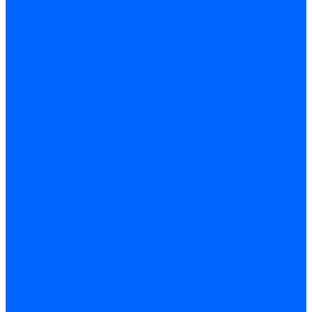
Трансформаторы розжига Satronic / Honeywell
Трансформаторы поджига Siemens
Кабели питания трансформаторов
Запчасти трансформаторов розжига Baltur
Запчасти трансформаторов розжига Brahma
Запчасти трансформаторов розжига Cofi
Запчасти трансформаторов розжига Dungs
Запчасти трансформаторов розжига Honeywell
Запчасти трансформаторов розжига Siemens
Реле давления
Реле давления Weishaupt
Реле давления Dungs
Реле давления Elco
Реле давления Ecoflam
Реле давления Riello
Реле давления FBR
Реле давления Lamborghini
Реле давления Baltur
Реле давления CibUnigas
Реле давления Dreizler
Реле давления Brahma
Реле давления Honeywell
Реле давления Kromschroder
Реле давления Siemens