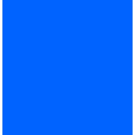
Газовые клапаны Elco
Газовые клапаны для Ecoflam
Газовые клапаны Riello
Газовые клапаны для FBR
Газовые клапаны для Lamborghini
Газовые мультиблоки Baltur
Газовые рампы Baltur
Газовые клапаны для CibUnigas
Газовые клапаны Dreizler
Газовые клапаны для Giersch
Комплектующие газовых клапанов
Фланцы для газовых клапанов
Фланцы газовых клапанов Ecoflam
Фланцы газовых клапанов FBR
Колено газовое для горелки
Запчасти газовых клапанов Dungs для горелок
Запасные части газовых клапанов Brahma
Запасные части газовых клапанов Honeywell
Запасные части газовых клапанов Kromschroder
Запчасти газовых клапанов Siemens для горелок
Запчасти газовых клапанов для горелок Baltur
Комплектующие газовых клапанов Weishaupt
Электромагнитные Топливные клапаны
Жидкотопливные э/м клапаны Brahma