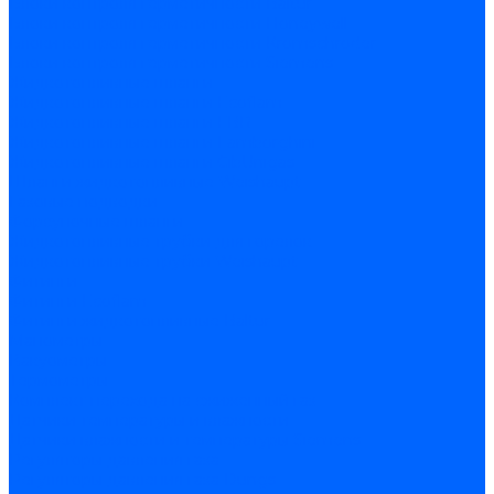
Блоки контроля герметичности Baltur
Блоки контроля герметичности Honeywell
Блоки контроля герметичности Kromschroder
Блоки контроля герметичности Siemens
Жидкотопливные шланги
Жидкотопливные шланги Ecoflam
Жидкотопливные шланги FBR
Жидкотопливные шланги Lamborghini
Жидкотопливные шланги CibUnigas
Шланги жидкотопливные Weishaupt
Газовые подводки
Форсуночные шланги
Жидкотопливные трубки для горелок
Жидкотопливные трубки Weishaupt
Фитинги
Фитинги Ecoflam
Фитинги жидкотопливные Baltur
Манометры
Вакуометры
Термометры
Комплект перехода на сжиженный газ
Датчики температуры и влажности
Датчики влажности и температуры Siemens
Регуляторы давления газа
Регуляторы давления газа Dungs