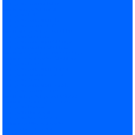
Электроды розжига Baltur
Блоки электродов Baltur
Электроды FBR
Электроды ионизации FBR
Электроды розжига FBR
Блоки электродов розжига FBR
Электроды CibUnigas
Электроды ионизации CibUnigas
Электроды розжига CibUnigas
Блоки электродов розжига CibUnigas
Комплекты электродов CibUnigas
Электроды Dreizler
Электроды ионизации Dreizler
Электроды поджига Dreizler
Электроды Giersch
Электроды ионизации Giersch
Электроды розжига Giersch
Блоки электродов розжига Giersch
Комплекты электродов Giersch
Электроды Brahma
Электроды Honeywell
Электроды Kromschroder
Комплектующие электродов
Фиксаторы электродов
Держатели электродов