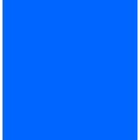
Запчасти насосов для горелок Baltur
Электроды поджига и ионизации
Электроды Weishaupt
Электроды ионизации Weishaupt
Электроды розжига Weishaupt
Электроды Elco
Электроды ионизации Elco
Электроды розжига Elco
Блоки электродов розжига Elco
Комплекты электродов Elco
Электроды Ecoflam
Электроды ионизации Ecoflam
Электроды розжига Ecoflam
Блоки электродов розжага Ecoflam
Комплекты электродов Ecoflam
Электроды Riello
Электроды ионизации Riello
Электроды розжига Riello
Комплекты электродов Riello
Электроды Lamborghini
Электроды ионизации Lamborghini
Электроды розжига Lamborghini
Блоки электродов Lamborghini
Электроды поджига и ионизации Baltur
Электроды ионизации Baltur