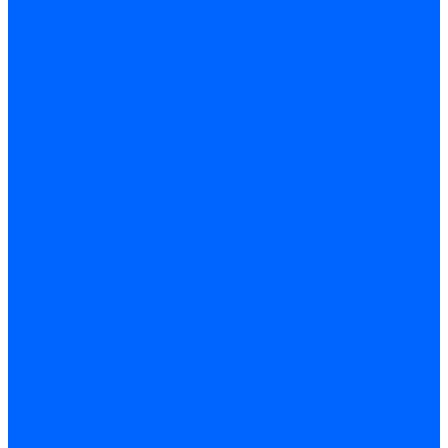
Миниконтакторы FBR
ЖК дисплеи, БУИ для горелок
ЖК дисплеи для горелок Elco
ЖК дисплеи для горелок Ecoflam
ЖК дисплеи для горелок Lamborghini
ЖК дисплеи DUNGS для горелок
Электрокомпоненты Satronic / Honeywell
Электрокомпоненты Baltur
Электрокомпоненты Brahma
Электрокомпоненты Cofi
Электрокомпоненты Dungs
Электрокомпоненты Honeywell
Переключатели потоков Honeywell
Электрокомпоненты Kromschroder
Электрокомпоненты Resideo
Электрокомпоненты Siemens
Электрокомпоненты Weishaupt
Миниконтакторы Weishaupt
ЖК дисплеи, БУИ Weishaupt
Электродвигатели
Электродвигатели для горелок Weishaupt
Электродвигатели для горелок Elco
Электродвигатели для горелок Ecoflam
Электродвигатели для горелок Riello
Электродвигатели для горелок FBR