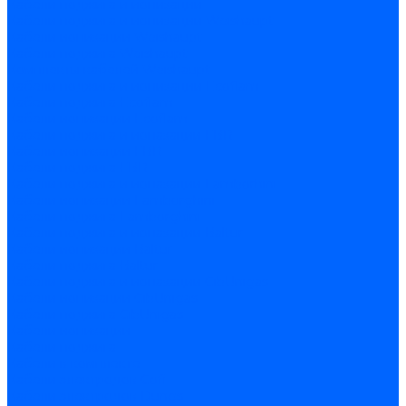
Кабели поджига и ионизации
Кабели поджига и ионизации Weishaupt
Кабели ионизации Weishaupt
Кабели поджига Weishaupt
Комплекты кабелей Weishaupt
Кабели поджига и ионизации Ecoflam
Кабели поджига Ecoflam
Кабели ионизации Ecoflam
Кабели поджига и ионазации FBR
Кабели ионизации FBR
Кабели поджига FBR
Кабели поджига и ионазации Lamborhini
Кабели ионизации Lamborghini
Кабели поджига Lamborghini
Кабели поджига и ионазации Baltur
Кабели ионизации Baltur
Кабели поджига Baltur
Кабели поджига и ионазации CibUnigas
Кабели ионизации CibUnigas
Кабели поджига CibUnigas
Кабели ионизации
Кабели поджига
Кабели в комплекте
Кабели электродов Cofi
Кабели электродов Dungs