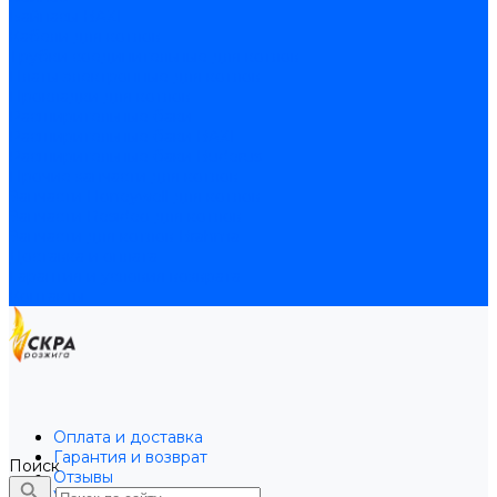
Байпасы BAXI
Кабели для котлов
Трубки соединительные для котлов
Платы электронные для котлов
Прокладки для котлов
Расширительные баки
Расширительные баки BAXI
Расширительные баки Buderus
Прочие запчасти для котлов
Запчасти Honeywell для котлов
Запчасти Resideo для котлов
Запчасти для котлов Brahma
Доставка и оплата
Гарантия и условия возврата
Контакты
Оплата и доставка
Гарантия и возврат
Поиск
Отзывы