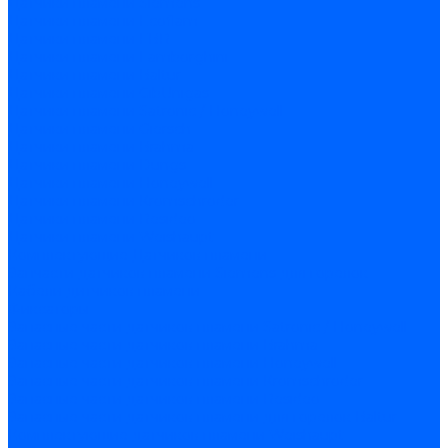
Датчики пламени Siemens
Датчики пламени Ecoflam
Датчики пламени FBR
Датчики пламени Lamborghini
Датчики пламени Baltur
Датчики пламени CibUnigas
Датчики пламени Satronic / Honeywell
Датчики пламени Giersch
Датчики пламени Brahma
Датчики пламени Dungs
Датчики пламени Honeywell
Датчики пламени Kromschroder
Датчики пламени Resideo
Датчики пламени Weishaupt
Комплектующие Датчиков пламени
Запчасти датчиков пламени Siemens для горелок
Кабели дитчиков пламени
Фиксаторы
Запасные части датчиков пламени Satronic / Honeywell
Запасные части датчиков пламени Brahma
Запасные части датчиков пламени Honeywell
Запасные части датчиков пламени Kromschroder
Запасные части датчиков пламени Resideo
Запасные части датчиков пламени для горелок Baltur
Комплектующие датчиков пламени Weishaupt