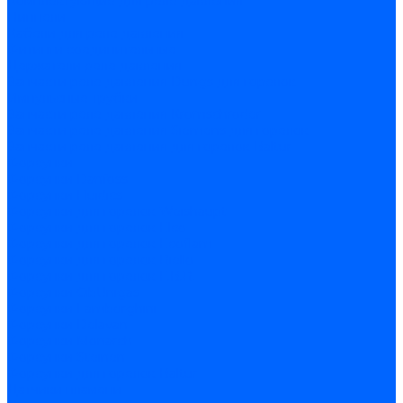
Комплектующие для реле давления
Ниппели
Кабели для реле давления
Фитинги соединительные
Держатели реле давления
Запчасти реле давления Dungs для горелок
Импульсные трубки
Запчасти реле давления Kromschroder
Запчасти реле давления Siemens для горелок
Запчасти реле давления для горелок Baltur
Форсунки
Форсунки Danfoss
Форсунки Fluidics
Форсунки для горелок Weishaupt
Форсунки для горелок Elco
Форсунки для горелок Ecoflam
Форсунки для горелок Riello
Форсунки для горелок F.B.R.
Форсунки CibUnigas
Форсунки Lamborghini
Форсунки Delavan
Форсунки Monarch
Форсунки Steinen
Форсунки для горелок Baltur
Датчики пламени