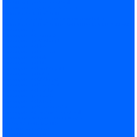
Кабели электродов Honeywell
Кабели электродов Kromschroder
Комплектующие кабелей
Запчасти кабелей розжига и ионизации Baltur
Комплектующие кабелей поджига и ионизации Weishaupt
Сервоприводы
Сервоприводы Siemens
Сервоприводы Weishaupt
Сервоприводы Elco
Сервоприводы Ecoflam
Сервоприводы Riello
Сервоприводы FBR
Сервоприводы Lamborghini
Сервоприводы Baltur
Сервоприводы CibUnigas
Сервоприводы Honeywell
Сервоприводы Dreizler
Сервоприводы Giersch
Сервоприводы Dungs
Сервоприводы Kromschroder
Сервоприводы Satronic / Honeywell
Комплектующие для сервоприводов
Вал воздушной заслонки
Пластина эластичная
Пружины сервоприводов