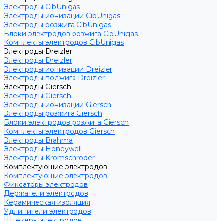
Электроды CibUnigas
Электроды ионизации CibUnigas
Электроды розжига CibUnigas
Блоки электродов розжига CibUnigas
Комплекты электродов CibUnigas
Электроды Dreizler
Электроды Dreizler
Электроды ионизации Dreizler
Электроды поджига Dreizler
Электроды Giersch
Электроды Giersch
Электроды ионизации Giersch
Электроды розжига Giersch
Блоки электродов розжига Giersch
Комплекты электродов Giersch
Электроды Brahma
Электроды Honeywell
Электроды Kromschroder
Комплектующие электродов
Комплектующие электродов
Фиксаторы электродов
Держатели электродов
Керамическая изоляция
Удлинители электродов
Штекеры электродов