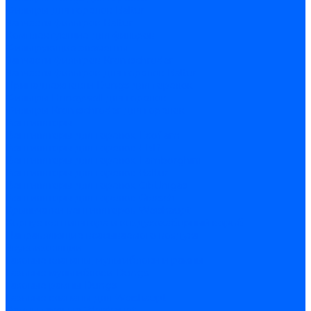
Фильтры для горелок Baltur
Запчасти фильтров Baltur
Комплектующие для фильров
Фильтрующие элементы
Запчасти фильтров Kromschroder
Запчасти фильтров для горелок Baltur
Принадлежности Dungs для горелок
Фильтры Honeywell для горелок
Фильтры Kromschroder для горелок
Вентиляторы
Вентиляторы для горелок Ecoflam
Вентиляторы для горелок FBR
Вентиляторы для горелок Lamborghini
Вентиляторы для горелок Baltur
Вентиляторы для горелок CibUnigas
Вентиляторы для горелок Giersch
Крыльчатки вентиляторов Weishaupt
Корпус вентилятора и воздухозаборный короб
Направляющие всасываемого воздуха
Звукоизоляции
Газовые клапаны, мультиблоки и рампы
Газовые мультиблоки Dungs
Газовые рампы Dungs
Газовые клапаны для Weishaupt
Рампы газовые Weishaupt