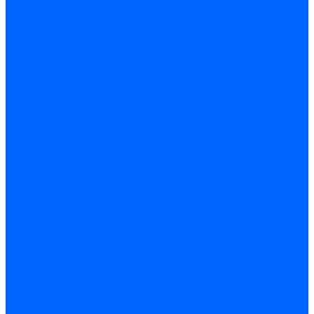
Электродвигатели для горелок Lamborghini
Электродвигатели для горелок Baltur
Электродвигатели для горелок CibUnigas
Электродвигатели для горелок Dreizler
Электродвигатели для горелок Giersch
Комплектующие электродвигателей
Конденсаторы
Конденсаторы электродвигателей Ecoflam
Конденсаторы электродвигателей FBR
Конденсаторы электродвигателей CibUnigas
Конденсаторы электродвигателей Lamborghini
Конденсаторы электродвигателей Baltur
Кабели электродвигателей
Кабели питания электродвигателей FBR
Кабели питания электродвигателей Lamborghini
Кабели питания электродвигателей CibUnigas
Фланцы электродвигателей
Фланцы электродвигателей Ecoflam
Сцепления электродвигателей
Сцепления электродвигателей FBR
Комплектующие электродвигателей Weishaupt
Конденсаторы электродвигателей Weishaupt
Сцепления электродвигателей Weishaupt
Фильры топливные и газовые
Фильтры Dungs для горелок