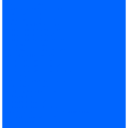
Запчасти для котлов
Автоматы горения для котлов
Горелки для котлов
Горелки для котлов Buderus
Газовые клапаны для котлов
Датчики температуры котла
Датчики температуры BAXI
Датчики температуры Buderus
Электроды для котлов
Электроды для котлов Buderus
Циркуляционные насосы
Вентиляторы для котлов
Вентиляторы для котлов BAXI
Вентиляторы для котлов Buderus
Термостаты
Термостаты комнатные Siemens
Инжекторы для котлов
Панели управления котла
Аноды магниевые
Аноды магниевые BAXI
Аноды магниевые Buderus
Комплекты перехода котла на сжиженный газ
Электромоторы для котла
Теплообменники для котлов
Байпас