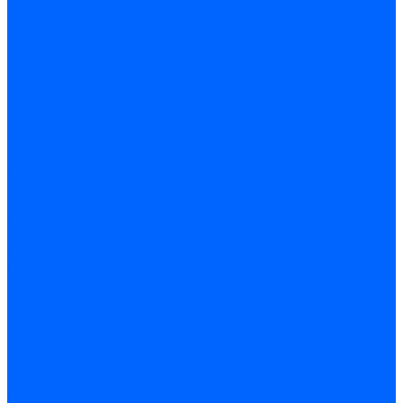
Регуляторы соотношения топливо-воздух
Приводы гидравлические
Регуляторы и сцепления
Шарнирные соединения
Кабели сервопривода
Держатель сервопривода
Шкалы воздушных заслонок
Запасные части сервоприводов и заслонок Siemens для
горелок
Запасные части сервоприводов и заслонок для горелок
Baltur
Запчасти сервоприводов Honeywell
Запчасти сервоприводов Kromschroder
Комплектующие сервоприводов Weishaupt
Заслонки для горелок
Воздушные заслонки Ecoflam
Воздушные заслонки Lamborghini
Заслонки Dungs для горелок
Заслонки Honeywell для горелок
Заслонки Kromschroder для горелок
Заслонки Siemens для горелок
Заслонки воздушные и газовые Weishaupt
Заслонки для горелок Baltur
Электрокомпоненты, ЖК дисплеи, БУИ для горелок
Миниконтакторы для горелок