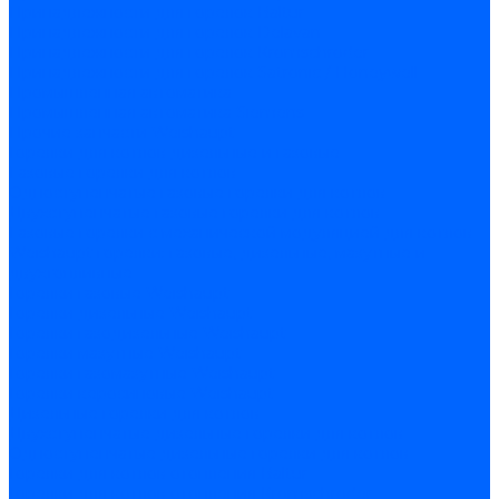
Принадлежности для горелок Baltur
Принадлежности для горелок Delavan
Принадлежности для горелок Kromschroder
Принадлежности для горелок Satronic / Honeywell
Промышленная автоматика
Промышленная автоматика Siemens
Прочие запчасти Weishaupt
Горелки для котлов дизельные и газовые
Газовые горелки для котлов
Одноступенчатые газовые горелки для котлов
Двухступенчатые газовые горелки для котлов
Газовые горелки с механической модуляцией для котлов
Weishaupt горелки: газовые, дизельные, мазутные и
двухтопливные
Горелки газовые Weishaupt
Горелки дизельные Weishaupt
Горелки газодизельные Weishaupt
Горелки мазутные Weishaupt
Горелки газомазутные Weishaupt
Горелки керосиновые Weishaupt
Дизельные горелки для котлов
Двухступенчатые дизельные горелки для котлов
Одноступенчатые дизельные горелки для котлов
Горелки для котлов отопления Baltur
Горелки для котлов отопления Kromschroder