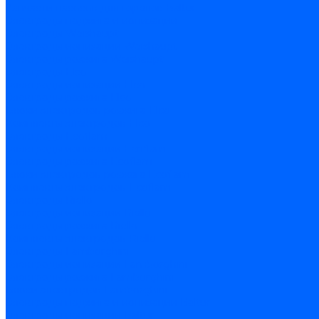
Запчасти насосов для горелок Baltur
Электроды поджига и ионизации
Электроды Weishaupt
Электроды ионизации Weishaupt
Электроды розжига Weishaupt
Электроды Elco
Электроды ионизации Elco
Электроды розжига Elco
Блоки электродов розжига Elco
Комплекты электродов Elco
Электроды Ecoflam
Электроды ионизации Ecoflam
Электроды розжига Ecoflam
Блоки электродов розжага Ecoflam
Комплекты электродов Ecoflam
Электроды Riello
Электроды ионизации Riello
Электроды розжига Riello
Комплекты электродов Riello
Электроды Lamborghini
Электроды ионизации Lamborghini
Электроды розжига Lamborghini
Блоки электродов Lamborghini
Электроды поджига и ионизации Baltur
Электроды ионизации Baltur