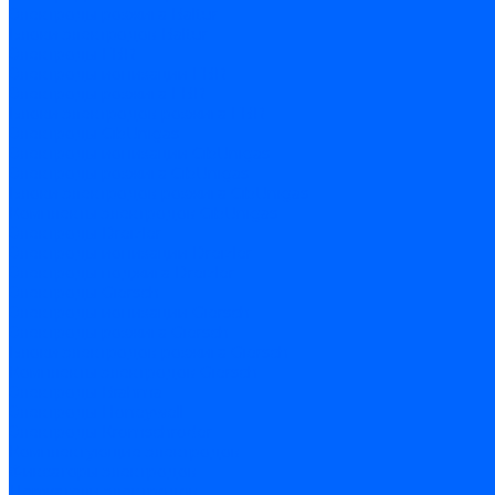
Электроды розжига Baltur
Блоки электродов Baltur
Электроды FBR
Электроды ионизации FBR
Электроды розжига FBR
Блоки электродов розжига FBR
Электроды CibUnigas
Электроды ионизации CibUnigas
Электроды розжига CibUnigas
Блоки электродов розжига CibUnigas
Комплекты электродов CibUnigas
Электроды Dreizler
Электроды ионизации Dreizler
Электроды поджига Dreizler
Электроды Giersch
Электроды ионизации Giersch
Электроды розжига Giersch
Блоки электродов розжига Giersch
Комплекты электродов Giersch
Электроды Brahma
Электроды Honeywell
Электроды Kromschroder
Комплектующие электродов
Фиксаторы электродов
Держатели электродов