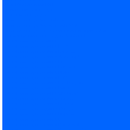
Керамическая изоляция
Удлинители электродов
Штекеры электродов
Запчасти электродов Brahma
Запчасти электродов Kromschroder
Запчасти электродов розжига и ионизации Baltur
Комплектующие электродов Weishaupt
Трансформаторы розжига
Трансформаторы розжига FIDA
Трансформаторы розжига Danfoss
Трансформаторы розжига Weishaupt
Трансформаторы розжига Elco
Трансформаторы розжига Ecoflam
Трансформаторы розжига Riello
Трансформаторы розжига FBR
Трансформаторы розжига Lamborghini
Трансформаторы розжига Baltur
Трансформаторы розжига CibUnigas
Трансформаторы розжига Giersch
Трансформаторы розжига Dreizler
Трансформаторы поджига Dungs
Трансформаторы розжига Brahma
Трансформаторы розжига Cofi
Трансформаторы розжига Honeywell
Трансформаторы розжига Kromschroder