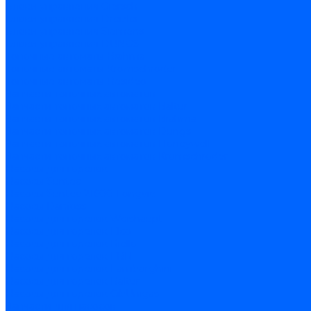
Блоки управления Giersch
Блоки управления Dreizler
Блоки управления Siemens
Блоки управления DUNGS
Топочные автоматы Brahma
Топочные автоматы Kromschroder
Топочные автоматы Resideo
Запчасти топочных автоматов
Запчасти топочных автоматов Baltur
Запчасти топочных автоматов Brahma
Запчасти топочных автоматов Dungs
Запчасти топочных автоматов Honeywell
Запчасти топочных автоматов Kromschroder
Насосы для горелок
Насосы Suntec
Насосы Suntec 21600 Longvic
Насосы Danfoss
Насосы для горелок Weishaupt
Насосы для горелок Elco
Насосы для горелок Riello
Насосы для горелок FBR
Насосы для горелок Lamborghini
Насосы для горелок Baltur
Насосы для горелок CibUnigas
Запчасти для насосов