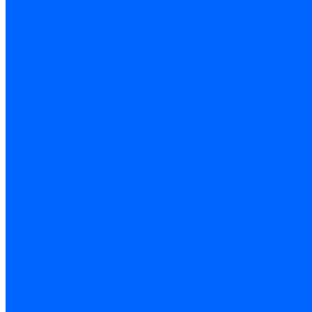
Доставка и оплата
Гарантия и условия возврата
Контакты
...
Каталог товаров
Запчасти для горелок
Блоки управления
Топочные автоматы Siemens
Менеджеры горения Weishaupt
Блоки управления Elco
Блоки управления Ecoflam
Блоки управления Riello
Блоки управления FBR
Топочные автоматы Honeywell
Блоки управления Lamborghini
Блоки управления Baltur
Блоки управления CibUnigas