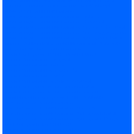
Жидкотопливные электромагнитные клапаны Baltur
Клапаны топливные электромагнитные Weishaupt
Запчасти для топливных клапанов
Запчасти жидкотопливных клапанов Brahma
Запчасти жидкотопливных клапанов Honeywell
Запчасти жидкотопливных клапанов Satronic / Honeywell
Запчасти жидкотопливных клапанов Siemens для горелок
Запчасти жидкотопливных клапанов для горелок Baltur
Комплектующие жидкотопливных клапанов Weishaupt
Электромагнитные Газовые клапаны
Газовые электромагнитные клапаны Dungs
Газовые э/м клапаны Honeywell
Газовые э/м клапаны Brahma
Газовые э/м клапаны Kromschroder
Газовые э/м клапаны Resideo
Газовые э/м клапаны Satronic / Honeywell
Газовые электромагнитные клапаны Baltur
Газовые электромагнитные клапаны Siemens
Клапаны газовые электромагнитные Weishaupt
Запасные части газовых клапанов
Запасные части газовых клапанов Siemens
Запасные части газовых клапанов для горелок Baltur
Запасные части газовых клапанов для горелок Dungs
Блоки контроля герметичности
Блоки контроля герметичности Dungs