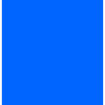
Миниконтакторы FBR
ЖК дисплеи, БУИ для горелок
ЖК дисплеи для горелок Elco
ЖК дисплеи для горелок Ecoflam
ЖК дисплеи для горелок Lamborghini
ЖК дисплеи DUNGS для горелок
Электрокомпоненты Satronic / Honeywell
Электрокомпоненты Baltur
Электрокомпоненты Brahma
Электрокомпоненты Cofi
Электрокомпоненты Dungs
Электрокомпоненты Honeywell
Переключатели потоков Honeywell
Электрокомпоненты Kromschroder
Электрокомпоненты Resideo
Электрокомпоненты Siemens
Электрокомпоненты Weishaupt
Миниконтакторы Weishaupt
ЖК дисплеи, БУИ Weishaupt
Электродвигатели
Электродвигатели для горелок Weishaupt
Электродвигатели для горелок Elco
Электродвигатели для горелок Ecoflam
Электродвигатели для горелок Riello
Электродвигатели для горелок FBR