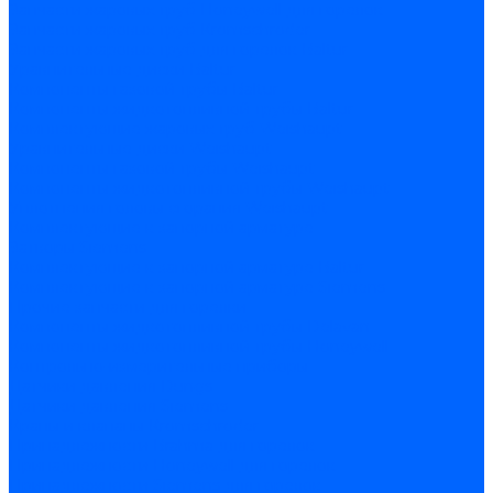
Запчасти жаровых труб Honeywell для горелок
Запчасти жаровых труб Kromschroder
Запчасти жаровых труб для горелок Baltur
Уравнительные диски Baltur
Компоненты газовой трубы Baltur
Компоненты жидкотопливной трубы Baltur
Комплектующие жаровых труб Weishaupt
Уравнительные диски Weishaupt
Компоненты газовой трубы Weishaupt
Компоненты жидкотопливной трубы Weishaupt
Уплотнения головы сгорания Weishaupt
Комплектующие к запорной арматуре
Затворы Siemens
Комплектующие к запорной арматуре Baltur
Комплектующие к запорной арматуре Siemens
Прочие запчасти для горелки
Компоненты жидкотопливной трубы Delavan
Компоненты жидкотопливной трубы Honeywell
Контрольно-измерительные приборы
Датчики давления Dungs
Датчики давления Siemens
Краны и клапаны Kromschroder
Принадлежности Brahma для горелок
Принадлежности Honeywell для горелок
Принадлежности Siemens для горелок