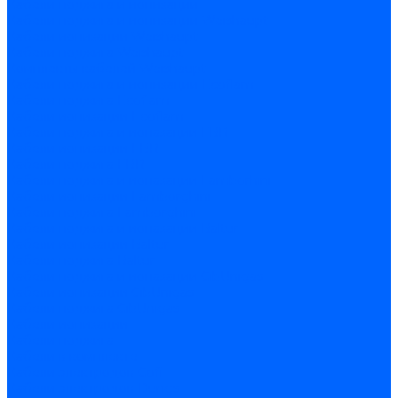
Кабели поджига и ионизации
Кабели поджига и ионизации Weishaupt
Кабели ионизации Weishaupt
Кабели поджига Weishaupt
Комплекты кабелей Weishaupt
Кабели поджига и ионизации Ecoflam
Кабели поджига Ecoflam
Кабели ионизации Ecoflam
Кабели поджига и ионазации FBR
Кабели ионизации FBR
Кабели поджига FBR
Кабели поджига и ионазации Lamborhini
Кабели ионизации Lamborghini
Кабели поджига Lamborghini
Кабели поджига и ионазации Baltur
Кабели ионизации Baltur
Кабели поджига Baltur
Кабели поджига и ионазации CibUnigas
Кабели ионизации CibUnigas
Кабели поджига CibUnigas
Кабели ионизации
Кабели поджига
Кабели в комплекте
Кабели электродов Cofi
Кабели электродов Dungs