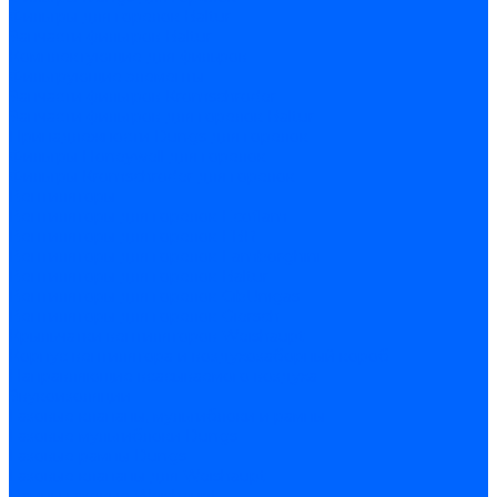
Фильтры для горелок Baltur
Запчасти фильтров Baltur
Комплектующие для фильров
Фильтрующие элементы
Запчасти фильтров Kromschroder
Запчасти фильтров для горелок Baltur
Принадлежности Dungs для горелок
Фильтры Honeywell для горелок
Фильтры Kromschroder для горелок
Вентиляторы
Вентиляторы для горелок Ecoflam
Вентиляторы для горелок FBR
Вентиляторы для горелок Lamborghini
Вентиляторы для горелок Baltur
Вентиляторы для горелок CibUnigas
Вентиляторы для горелок Giersch
Крыльчатки вентиляторов Weishaupt
Корпус вентилятора и воздухозаборный короб
Направляющие всасываемого воздуха
Звукоизоляции
Газовые клапаны, мультиблоки и рампы
Газовые мультиблоки Dungs
Газовые рампы Dungs
Газовые клапаны для Weishaupt
Рампы газовые Weishaupt