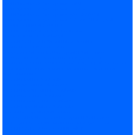
Принадлежности для горелок Baltur
Принадлежности для горелок Delavan
Принадлежности для горелок Kromschroder
Принадлежности для горелок Satronic / Honeywell
Промышленная автоматика
Промышленная автоматика Siemens
Прочие запчасти Weishaupt
Горелки для котлов дизельные и газовые
Газовые горелки для котлов
Одноступенчатые газовые горелки для котлов
Двухступенчатые газовые горелки для котлов
Газовые горелки с механической модуляцией для котлов
Weishaupt горелки: газовые, дизельные, мазутные и
двухтопливные
Горелки газовые Weishaupt
Горелки дизельные Weishaupt
Горелки газодизельные Weishaupt
Горелки мазутные Weishaupt
Горелки газомазутные Weishaupt
Горелки керосиновые Weishaupt
Дизельные горелки для котлов
Двухступенчатые дизельные горелки для котлов
Одноступенчатые дизельные горелки для котлов
Горелки для котлов отопления Baltur
Горелки для котлов отопления Kromschroder