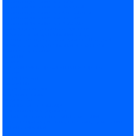
Регуляторы давления газа Baltur
Регуляторы давления газа Honeywell
Регуляторы давления газа Kromschroder
Регуляторы давления газа Siemens
Регуляторы давления газа Weishaupt
Комплектующие регуляторов давления
Запчасти регуляторов давления Dungs
Запасные части регуляторов давления Honeywell
Запчасти регуляторов давления Kromschroder
Компенсатор газовый
Пружины
Ёршики
Корпусные части, прокладки, винты и прочее
Кожухи
Кожухи Ecoflam
Кожухи FBR
Кожухи Lamborghini
Смотровые стекла
Заглушки, Винты
Заглушки, винты Weishaupt
Пластины панелей управления
Прокладки, стопортные кольца, уплотнения
Weishaupt прокладки, стопортные кольца, уплотнения
Панели управления
Трубы жаровые