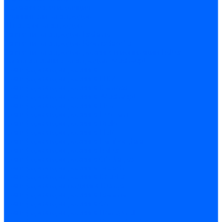
Керамическая изоляция
Удлинители электродов
Штекеры электродов
Запчасти электродов Brahma
Запчасти электродов Kromschroder
Запчасти электродов розжига и ионизации Baltur
Комплектующие электродов Weishaupt
Трансформаторы розжига
Трансформаторы розжига FIDA
Трансформаторы розжига Danfoss
Трансформаторы розжига Weishaupt
Трансформаторы розжига Elco
Трансформаторы розжига Ecoflam
Трансформаторы розжига Riello
Трансформаторы розжига FBR
Трансформаторы розжига Lamborghini
Трансформаторы розжига Baltur
Трансформаторы розжига CibUnigas
Трансформаторы розжига Giersch
Трансформаторы розжига Dreizler
Трансформаторы поджига Dungs
Трансформаторы розжига Brahma
Трансформаторы розжига Cofi
Трансформаторы розжига Honeywell
Трансформаторы розжига Kromschroder