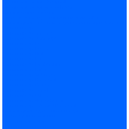
Кабели электродов Honeywell
Кабели электродов Kromschroder
Комплектующие кабелей
Запчасти кабелей розжига и ионизации Baltur
Комплектующие кабелей поджига и ионизации Weishaupt
Сервоприводы
Сервоприводы Siemens
Сервоприводы Weishaupt
Сервоприводы Elco
Сервоприводы Ecoflam
Сервоприводы Riello
Сервоприводы FBR
Сервоприводы Lamborghini
Сервоприводы Baltur
Сервоприводы CibUnigas
Сервоприводы Honeywell
Сервоприводы Dreizler
Сервоприводы Giersch
Сервоприводы Dungs
Сервоприводы Kromschroder
Сервоприводы Satronic / Honeywell
Комплектующие для сервоприводов
Вал воздушной заслонки
Пластина эластичная
Пружины сервоприводов