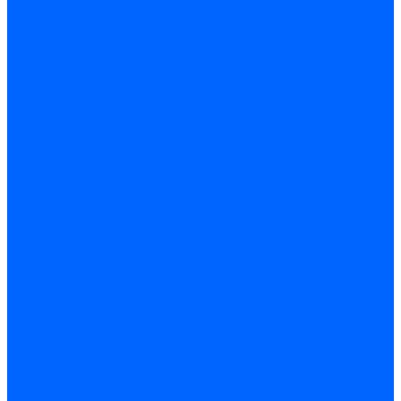
Трансформаторы розжига Satronic / Honeywell
Трансформаторы поджига Siemens
Кабели питания трансформаторов
Запчасти трансформаторов розжига Baltur
Запчасти трансформаторов розжига Brahma
Запчасти трансформаторов розжига Cofi
Запчасти трансформаторов розжига Dungs
Запчасти трансформаторов розжига Honeywell
Запчасти трансформаторов розжига Siemens
Реле давления
Реле давления Weishaupt
Реле давления Dungs
Реле давления Elco
Реле давления Ecoflam
Реле давления Riello
Реле давления FBR
Реле давления Lamborghini
Реле давления Baltur
Реле давления CibUnigas
Реле давления Dreizler
Реле давления Brahma
Реле давления Honeywell
Реле давления Kromschroder
Реле давления Siemens