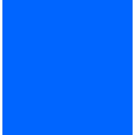
Запчасти для котлов
Автоматы горения для котлов
Горелки для котлов
Горелки для котлов Buderus
Газовые клапаны для котлов
Датчики температуры котла
Датчики температуры BAXI
Датчики температуры Buderus
Электроды для котлов
Электроды для котлов Buderus
Циркуляционные насосы
Вентиляторы для котлов
Вентиляторы для котлов BAXI
Вентиляторы для котлов Buderus
Термостаты
Термостаты комнатные Siemens
Инжекторы для котлов
Панели управления котла
Аноды магниевые
Аноды магниевые BAXI
Аноды магниевые Buderus
Комплекты перехода котла на сжиженный газ
Электромоторы для котла
Теплообменники для котлов
Байпас