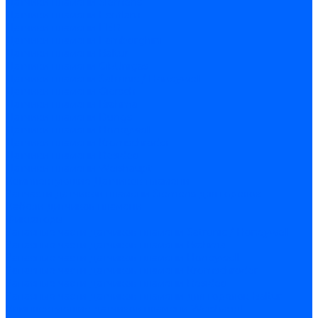
Датчики пламени Siemens
Датчики пламени Ecoflam
Датчики пламени FBR
Датчики пламени Lamborghini
Датчики пламени Baltur
Датчики пламени CibUnigas
Датчики пламени Satronic / Honeywell
Датчики пламени Giersch
Датчики пламени Brahma
Датчики пламени Dungs
Датчики пламени Honeywell
Датчики пламени Kromschroder
Датчики пламени Resideo
Датчики пламени Weishaupt
Комплектующие Датчиков пламени
Запчасти датчиков пламени Siemens для горелок
Кабели дитчиков пламени
Фиксаторы
Запасные части датчиков пламени Satronic / Honeywell
Запасные части датчиков пламени Brahma
Запасные части датчиков пламени Honeywell
Запасные части датчиков пламени Kromschroder
Запасные части датчиков пламени Resideo
Запасные части датчиков пламени для горелок Baltur
Комплектующие датчиков пламени Weishaupt