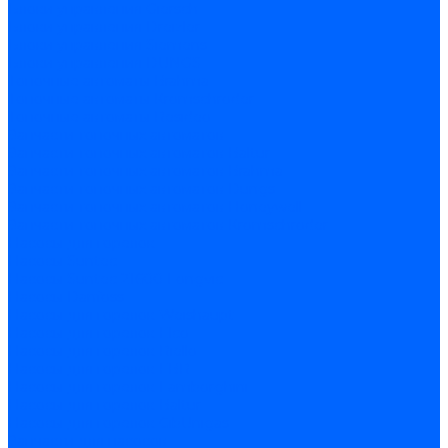
Блоки управления Giersch
Блоки управления Dreizler
Блоки управления Siemens
Блоки управления DUNGS
Топочные автоматы Brahma
Топочные автоматы Kromschroder
Топочные автоматы Resideo
Запчасти топочных автоматов
Запчасти топочных автоматов Baltur
Запчасти топочных автоматов Brahma
Запчасти топочных автоматов Dungs
Запчасти топочных автоматов Honeywell
Запчасти топочных автоматов Kromschroder
Насосы для горелок
Насосы Suntec
Насосы Suntec 21600 Longvic
Насосы Danfoss
Насосы для горелок Weishaupt
Насосы для горелок Elco
Насосы для горелок Riello
Насосы для горелок FBR
Насосы для горелок Lamborghini
Насосы для горелок Baltur
Насосы для горелок CibUnigas
Запчасти для насосов