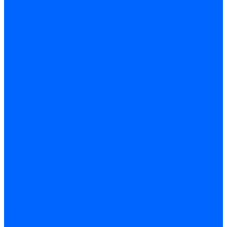
Комплектующие для реле давления
Ниппели
Кабели для реле давления
Фитинги соединительные
Держатели реле давления
Запчасти реле давления Dungs для горелок
Импульсные трубки
Запчасти реле давления Kromschroder
Запчасти реле давления Siemens для горелок
Запчасти реле давления для горелок Baltur
Форсунки
Форсунки Danfoss
Форсунки Fluidics
Форсунки для горелок Weishaupt
Форсунки для горелок Elco
Форсунки для горелок Ecoflam
Форсунки для горелок Riello
Форсунки для горелок F.B.R.
Форсунки CibUnigas
Форсунки Lamborghini
Форсунки Delavan
Форсунки Monarch
Форсунки Steinen
Форсунки для горелок Baltur
Датчики пламени