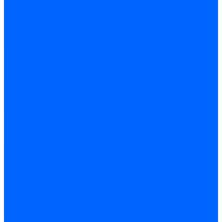
Электродвигатели для горелок Lamborghini
Электродвигатели для горелок Baltur
Электродвигатели для горелок CibUnigas
Электродвигатели для горелок Dreizler
Электродвигатели для горелок Giersch
Комплектующие электродвигателей
Конденсаторы
Конденсаторы электродвигателей Ecoflam
Конденсаторы электродвигателей FBR
Конденсаторы электродвигателей CibUnigas
Конденсаторы электродвигателей Lamborghini
Конденсаторы электродвигателей Baltur
Кабели электродвигателей
Кабели питания электродвигателей FBR
Кабели питания электродвигателей Lamborghini
Кабели питания электродвигателей CibUnigas
Фланцы электродвигателей
Фланцы электродвигателей Ecoflam
Сцепления электродвигателей
Сцепления электродвигателей FBR
Комплектующие электродвигателей Weishaupt
Конденсаторы электродвигателей Weishaupt
Сцепления электродвигателей Weishaupt
Фильры топливные и газовые
Фильтры Dungs для горелок