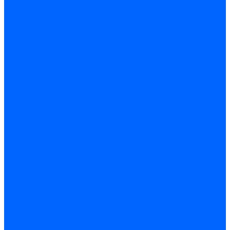
Доставка и оплата
Гарантия и условия возврата
Контакты
...
Каталог товаров
Запчасти для горелок
Блоки управления
Топочные автоматы Siemens
Менеджеры горения Weishaupt
Блоки управления Elco
Блоки управления Ecoflam
Блоки управления Riello
Блоки управления FBR
Топочные автоматы Honeywell
Блоки управления Lamborghini
Блоки управления Baltur
Блоки управления CibUnigas