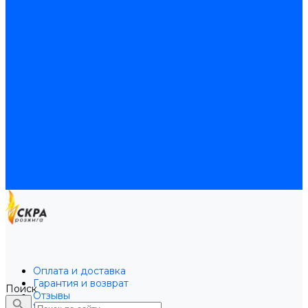
Байпасы BAXI
Кабели для котлов
Трубки соединительные для котлов
Платы электронные для котлов
Прокладки для котлов
Расширительные баки
Расширительные баки BAXI
Расширительные баки Buderus
Прочие запчасти для котлов
Запчасти Honeywell для котлов
Запчасти Resideo для котлов
Запчасти для котлов Brahma
Доставка и оплата
Гарантия и условия возврата
Контакты
Оплата и доставка
Гарантия и возврат
Поиск
Отзывы