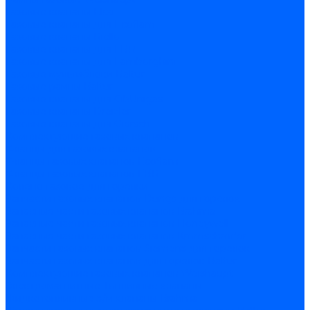
Газовые клапаны Elco
Газовые клапаны для Ecoflam
Газовые клапаны Riello
Газовые клапаны для FBR
Газовые клапаны для Lamborghini
Газовые мультиблоки Baltur
Газовые рампы Baltur
Газовые клапаны для CibUnigas
Газовые клапаны Dreizler
Газовые клапаны для Giersch
Комплектующие газовых клапанов
Фланцы для газовых клапанов
Фланцы газовых клапанов Ecoflam
Фланцы газовых клапанов FBR
Колено газовое для горелки
Запчасти газовых клапанов Dungs для горелок
Запасные части газовых клапанов Brahma
Запасные части газовых клапанов Honeywell
Запасные части газовых клапанов Kromschroder
Запчасти газовых клапанов Siemens для горелок
Запчасти газовых клапанов для горелок Baltur
Комплектующие газовых клапанов Weishaupt
Электромагнитные Топливные клапаны
Жидкотопливные э/м клапаны Brahma