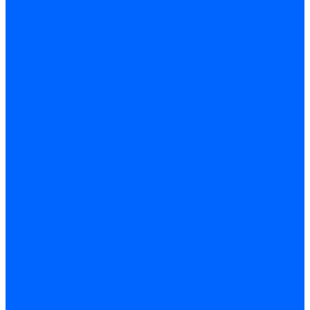
Регуляторы соотношения топливо-воздух
Приводы гидравлические
Регуляторы и сцепления
Шарнирные соединения
Кабели сервопривода
Держатель сервопривода
Шкалы воздушных заслонок
Запасные части сервоприводов и заслонок Siemens для
горелок
Запасные части сервоприводов и заслонок для горелок
Baltur
Запчасти сервоприводов Honeywell
Запчасти сервоприводов Kromschroder
Комплектующие сервоприводов Weishaupt
Заслонки для горелок
Воздушные заслонки Ecoflam
Воздушные заслонки Lamborghini
Заслонки Dungs для горелок
Заслонки Honeywell для горелок
Заслонки Kromschroder для горелок
Заслонки Siemens для горелок
Заслонки воздушные и газовые Weishaupt
Заслонки для горелок Baltur
Электрокомпоненты, ЖК дисплеи, БУИ для горелок
Миниконтакторы для горелок