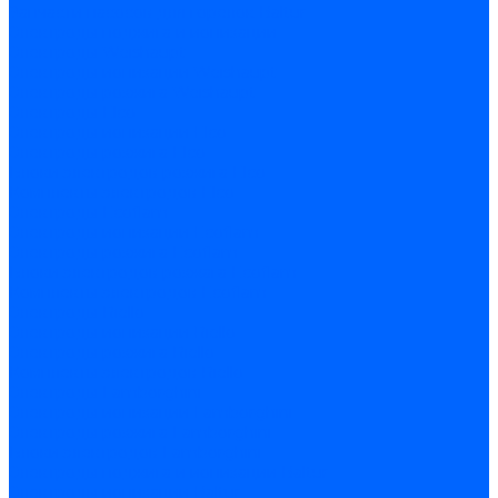
Запчасти насосов для горелок Baltur
Электроды поджига и ионизации
Электроды Weishaupt
Электроды ионизации Weishaupt
Электроды розжига Weishaupt
Электроды Elco
Электроды ионизации Elco
Электроды розжига Elco
Блоки электродов розжига Elco
Комплекты электродов Elco
Электроды Ecoflam
Электроды ионизации Ecoflam
Электроды розжига Ecoflam
Блоки электродов розжага Ecoflam
Комплекты электродов Ecoflam
Электроды Riello
Электроды ионизации Riello
Электроды розжига Riello
Комплекты электродов Riello
Электроды Lamborghini
Электроды ионизации Lamborghini
Электроды розжига Lamborghini
Блоки электродов Lamborghini
Электроды поджига и ионизации Baltur
Электроды ионизации Baltur