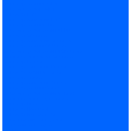
Электроды розжига Baltur
Блоки электродов Baltur
Электроды FBR
Электроды ионизации FBR
Электроды розжига FBR
Блоки электродов розжига FBR
Электроды CibUnigas
Электроды ионизации CibUnigas
Электроды розжига CibUnigas
Блоки электродов розжига CibUnigas
Комплекты электродов CibUnigas
Электроды Dreizler
Электроды ионизации Dreizler
Электроды поджига Dreizler
Электроды Giersch
Электроды ионизации Giersch
Электроды розжига Giersch
Блоки электродов розжига Giersch
Комплекты электродов Giersch
Электроды Brahma
Электроды Honeywell
Электроды Kromschroder
Комплектующие электродов
Фиксаторы электродов
Держатели электродов