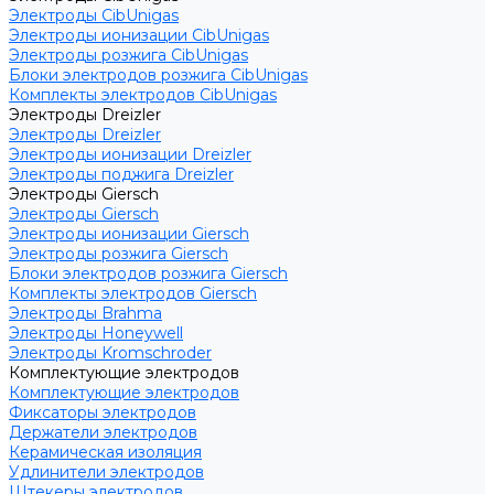
Электроды CibUnigas
Электроды ионизации CibUnigas
Электроды розжига CibUnigas
Блоки электродов розжига CibUnigas
Комплекты электродов CibUnigas
Электроды Dreizler
Электроды Dreizler
Электроды ионизации Dreizler
Электроды поджига Dreizler
Электроды Giersch
Электроды Giersch
Электроды ионизации Giersch
Электроды розжига Giersch
Блоки электродов розжига Giersch
Комплекты электродов Giersch
Электроды Brahma
Электроды Honeywell
Электроды Kromschroder
Комплектующие электродов
Комплектующие электродов
Фиксаторы электродов
Держатели электродов
Керамическая изоляция
Удлинители электродов
Штекеры электродов