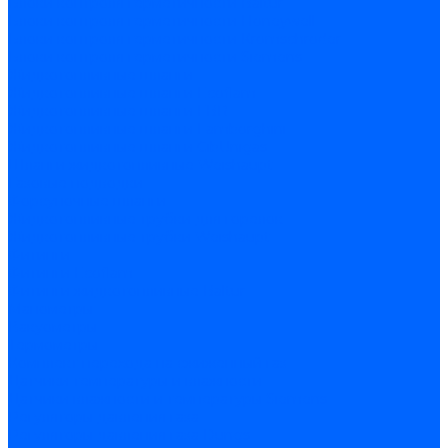
Блоки контроля герметичности Baltur
Блоки контроля герметичности Honeywell
Блоки контроля герметичности Kromschroder
Блоки контроля герметичности Siemens
Жидкотопливные шланги
Жидкотопливные шланги Ecoflam
Жидкотопливные шланги FBR
Жидкотопливные шланги Lamborghini
Жидкотопливные шланги CibUnigas
Шланги жидкотопливные Weishaupt
Газовые подводки
Форсуночные шланги
Жидкотопливные трубки для горелок
Жидкотопливные трубки Weishaupt
Фитинги
Фитинги Ecoflam
Фитинги жидкотопливные Baltur
Манометры
Вакуометры
Термометры
Комплект перехода на сжиженный газ
Датчики температуры и влажности
Датчики влажности и температуры Siemens
Регуляторы давления газа
Регуляторы давления газа Dungs