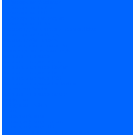
Трубы жаровые Weishaupt
Трубы жаровые Ecoflam
Трубы жаровые FBR
Трубы жаровые Lamborghini
Трубы жаровые Baltur
Жаровые трубы для газовых горелок Baltur
Трубы жаровые CibUnigas
Жаровые трубы Honeywell
Жаровые трубы Kromschroder
Комплектующие жаровых труб
Уравнительные диски
Уравнительные диски Elco
Уравнительные диски Ecoflam
Уравнительные диски Riello
Уравнительные диски FBR
Уравнительные диски Lamborhgini
Завихрители Dreizler
Уравнительные диски Giersch
Диффузоры
Диффузоры Ecoflam
Фланцы
Прокладки фланца
Прокладки фланца Ecoflam
Прокладки фланца FBR
Комплекты удлинения головы сгорания