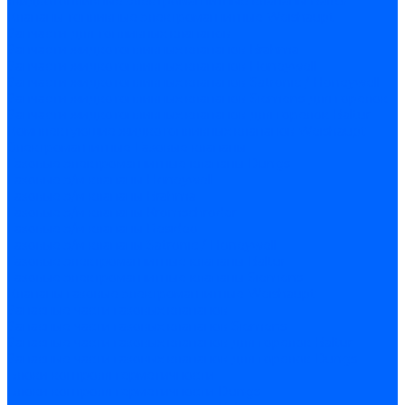
Жидкотопливные электромагнитные клапаны Baltur
Клапаны топливные электромагнитные Weishaupt
Запчасти для топливных клапанов
Запчасти жидкотопливных клапанов Brahma
Запчасти жидкотопливных клапанов Honeywell
Запчасти жидкотопливных клапанов Satronic / Honeywell
Запчасти жидкотопливных клапанов Siemens для горелок
Запчасти жидкотопливных клапанов для горелок Baltur
Комплектующие жидкотопливных клапанов Weishaupt
Электромагнитные Газовые клапаны
Газовые электромагнитные клапаны Dungs
Газовые э/м клапаны Honeywell
Газовые э/м клапаны Brahma
Газовые э/м клапаны Kromschroder
Газовые э/м клапаны Resideo
Газовые э/м клапаны Satronic / Honeywell
Газовые электромагнитные клапаны Baltur
Газовые электромагнитные клапаны Siemens
Клапаны газовые электромагнитные Weishaupt
Запасные части газовых клапанов
Запасные части газовых клапанов Siemens
Запасные части газовых клапанов для горелок Baltur
Запасные части газовых клапанов для горелок Dungs
Блоки контроля герметичности
Блоки контроля герметичности Dungs