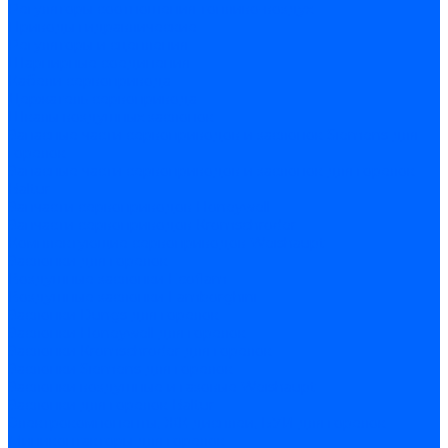
Регуляторы соотношения топливо-воздух
Приводы гидравлические
Регуляторы и сцепления
Шарнирные соединения
Кабели сервопривода
Держатель сервопривода
Шкалы воздушных заслонок
Запасные части сервоприводов и заслонок Siemens для
горелок
Запасные части сервоприводов и заслонок для горелок
Baltur
Запчасти сервоприводов Honeywell
Запчасти сервоприводов Kromschroder
Комплектующие сервоприводов Weishaupt
Заслонки для горелок
Воздушные заслонки Ecoflam
Воздушные заслонки Lamborghini
Заслонки Dungs для горелок
Заслонки Honeywell для горелок
Заслонки Kromschroder для горелок
Заслонки Siemens для горелок
Заслонки воздушные и газовые Weishaupt
Заслонки для горелок Baltur
Электрокомпоненты, ЖК дисплеи, БУИ для горелок
Миниконтакторы для горелок