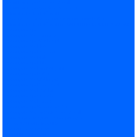
Кабели электродов Honeywell
Кабели электродов Kromschroder
Комплектующие кабелей
Запчасти кабелей розжига и ионизации Baltur
Комплектующие кабелей поджига и ионизации Weishaupt
Сервоприводы
Сервоприводы Siemens
Сервоприводы Weishaupt
Сервоприводы Elco
Сервоприводы Ecoflam
Сервоприводы Riello
Сервоприводы FBR
Сервоприводы Lamborghini
Сервоприводы Baltur
Сервоприводы CibUnigas
Сервоприводы Honeywell
Сервоприводы Dreizler
Сервоприводы Giersch
Сервоприводы Dungs
Сервоприводы Kromschroder
Сервоприводы Satronic / Honeywell
Комплектующие для сервоприводов
Вал воздушной заслонки
Пластина эластичная
Пружины сервоприводов