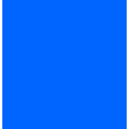
Регуляторы давления газа Baltur
Регуляторы давления газа Honeywell
Регуляторы давления газа Kromschroder
Регуляторы давления газа Siemens
Регуляторы давления газа Weishaupt
Комплектующие регуляторов давления
Запчасти регуляторов давления Dungs
Запасные части регуляторов давления Honeywell
Запчасти регуляторов давления Kromschroder
Компенсатор газовый
Пружины
Ёршики
Корпусные части, прокладки, винты и прочее
Кожухи
Кожухи Ecoflam
Кожухи FBR
Кожухи Lamborghini
Смотровые стекла
Заглушки, Винты
Заглушки, винты Weishaupt
Пластины панелей управления
Прокладки, стопортные кольца, уплотнения
Weishaupt прокладки, стопортные кольца, уплотнения
Панели управления
Трубы жаровые