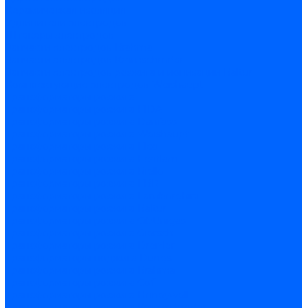
Керамическая изоляция
Удлинители электродов
Штекеры электродов
Запчасти электродов Brahma
Запчасти электродов Kromschroder
Запчасти электродов розжига и ионизации Baltur
Комплектующие электродов Weishaupt
Трансформаторы розжига
Трансформаторы розжига FIDA
Трансформаторы розжига Danfoss
Трансформаторы розжига Weishaupt
Трансформаторы розжига Elco
Трансформаторы розжига Ecoflam
Трансформаторы розжига Riello
Трансформаторы розжига FBR
Трансформаторы розжига Lamborghini
Трансформаторы розжига Baltur
Трансформаторы розжига CibUnigas
Трансформаторы розжига Giersch
Трансформаторы розжига Dreizler
Трансформаторы поджига Dungs
Трансформаторы розжига Brahma
Трансформаторы розжига Cofi
Трансформаторы розжига Honeywell
Трансформаторы розжига Kromschroder