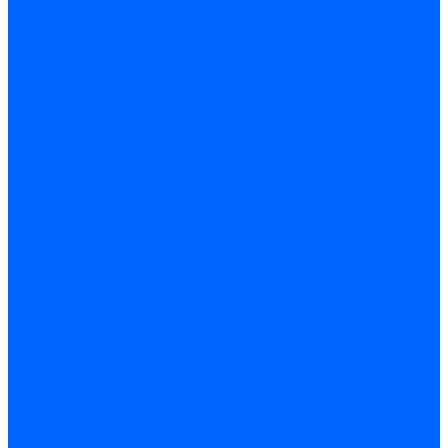
Электроды розжига Baltur
Блоки электродов Baltur
Электроды FBR
Электроды ионизации FBR
Электроды розжига FBR
Блоки электродов розжига FBR
Электроды CibUnigas
Электроды ионизации CibUnigas
Электроды розжига CibUnigas
Блоки электродов розжига CibUnigas
Комплекты электродов CibUnigas
Электроды Dreizler
Электроды ионизации Dreizler
Электроды поджига Dreizler
Электроды Giersch
Электроды ионизации Giersch
Электроды розжига Giersch
Блоки электродов розжига Giersch
Комплекты электродов Giersch
Электроды Brahma
Электроды Honeywell
Электроды Kromschroder
Комплектующие электродов
Фиксаторы электродов
Держатели электродов