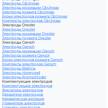
Электроды CibUnigas
Электроды ионизации CibUnigas
Электроды розжига CibUnigas
Блоки электродов розжига CibUnigas
Комплекты электродов CibUnigas
Электроды Dreizler
Электроды Dreizler
Электроды ионизации Dreizler
Электроды поджига Dreizler
Электроды Giersch
Электроды Giersch
Электроды ионизации Giersch
Электроды розжига Giersch
Блоки электродов розжига Giersch
Комплекты электродов Giersch
Электроды Brahma
Электроды Honeywell
Электроды Kromschroder
Комплектующие электродов
Комплектующие электродов
Фиксаторы электродов
Держатели электродов
Керамическая изоляция
Удлинители электродов
Штекеры электродов