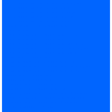
Электродвигатели для горелок Lamborghini
Электродвигатели для горелок Baltur
Электродвигатели для горелок CibUnigas
Электродвигатели для горелок Dreizler
Электродвигатели для горелок Giersch
Комплектующие электродвигателей
Конденсаторы
Конденсаторы электродвигателей Ecoflam
Конденсаторы электродвигателей FBR
Конденсаторы электродвигателей CibUnigas
Конденсаторы электродвигателей Lamborghini
Конденсаторы электродвигателей Baltur
Кабели электродвигателей
Кабели питания электродвигателей FBR
Кабели питания электродвигателей Lamborghini
Кабели питания электродвигателей CibUnigas
Фланцы электродвигателей
Фланцы электродвигателей Ecoflam
Сцепления электродвигателей
Сцепления электродвигателей FBR
Комплектующие электродвигателей Weishaupt
Конденсаторы электродвигателей Weishaupt
Сцепления электродвигателей Weishaupt
Фильры топливные и газовые
Фильтры Dungs для горелок