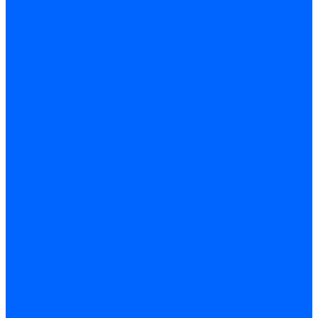
Комплектующие для реле давления
Ниппели
Кабели для реле давления
Фитинги соединительные
Держатели реле давления
Запчасти реле давления Dungs для горелок
Импульсные трубки
Запчасти реле давления Kromschroder
Запчасти реле давления Siemens для горелок
Запчасти реле давления для горелок Baltur
Форсунки
Форсунки Danfoss
Форсунки Fluidics
Форсунки для горелок Weishaupt
Форсунки для горелок Elco
Форсунки для горелок Ecoflam
Форсунки для горелок Riello
Форсунки для горелок F.B.R.
Форсунки CibUnigas
Форсунки Lamborghini
Форсунки Delavan
Форсунки Monarch
Форсунки Steinen
Форсунки для горелок Baltur
Датчики пламени