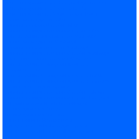
Запчасти жаровых труб Honeywell для горелок
Запчасти жаровых труб Kromschroder
Запчасти жаровых труб для горелок Baltur
Уравнительные диски Baltur
Компоненты газовой трубы Baltur
Компоненты жидкотопливной трубы Baltur
Комплектующие жаровых труб Weishaupt
Уравнительные диски Weishaupt
Компоненты газовой трубы Weishaupt
Компоненты жидкотопливной трубы Weishaupt
Уплотнения головы сгорания Weishaupt
Комплектующие к запорной арматуре
Затворы Siemens
Комплектующие к запорной арматуре Baltur
Комплектующие к запорной арматуре Siemens
Прочие запчасти для горелки
Компоненты жидкотопливной трубы Delavan
Компоненты жидкотопливной трубы Honeywell
Контрольно-измерительные приборы
Датчики давления Dungs
Датчики давления Siemens
Краны и клапаны Kromschroder
Принадлежности Brahma для горелок
Принадлежности Honeywell для горелок
Принадлежности Siemens для горелок