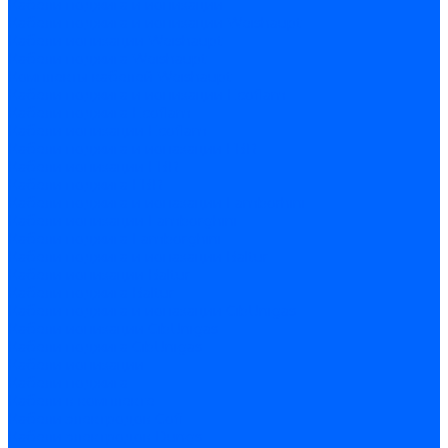
Кабели поджига и ионизации
Кабели поджига и ионизации Weishaupt
Кабели ионизации Weishaupt
Кабели поджига Weishaupt
Комплекты кабелей Weishaupt
Кабели поджига и ионизации Ecoflam
Кабели поджига Ecoflam
Кабели ионизации Ecoflam
Кабели поджига и ионазации FBR
Кабели ионизации FBR
Кабели поджига FBR
Кабели поджига и ионазации Lamborhini
Кабели ионизации Lamborghini
Кабели поджига Lamborghini
Кабели поджига и ионазации Baltur
Кабели ионизации Baltur
Кабели поджига Baltur
Кабели поджига и ионазации CibUnigas
Кабели ионизации CibUnigas
Кабели поджига CibUnigas
Кабели ионизации
Кабели поджига
Кабели в комплекте
Кабели электродов Cofi
Кабели электродов Dungs