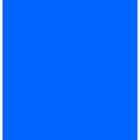
Запчасти для котлов
Автоматы горения для котлов
Горелки для котлов
Горелки для котлов Buderus
Газовые клапаны для котлов
Датчики температуры котла
Датчики температуры BAXI
Датчики температуры Buderus
Электроды для котлов
Электроды для котлов Buderus
Циркуляционные насосы
Вентиляторы для котлов
Вентиляторы для котлов BAXI
Вентиляторы для котлов Buderus
Термостаты
Термостаты комнатные Siemens
Инжекторы для котлов
Панели управления котла
Аноды магниевые
Аноды магниевые BAXI
Аноды магниевые Buderus
Комплекты перехода котла на сжиженный газ
Электромоторы для котла
Теплообменники для котлов
Байпас