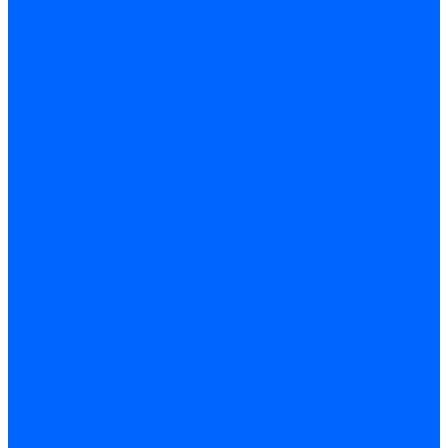
Блоки контроля герметичности Baltur
Блоки контроля герметичности Honeywell
Блоки контроля герметичности Kromschroder
Блоки контроля герметичности Siemens
Жидкотопливные шланги
Жидкотопливные шланги Ecoflam
Жидкотопливные шланги FBR
Жидкотопливные шланги Lamborghini
Жидкотопливные шланги CibUnigas
Шланги жидкотопливные Weishaupt
Газовые подводки
Форсуночные шланги
Жидкотопливные трубки для горелок
Жидкотопливные трубки Weishaupt
Фитинги
Фитинги Ecoflam
Фитинги жидкотопливные Baltur
Манометры
Вакуометры
Термометры
Комплект перехода на сжиженный газ
Датчики температуры и влажности
Датчики влажности и температуры Siemens
Регуляторы давления газа
Регуляторы давления газа Dungs