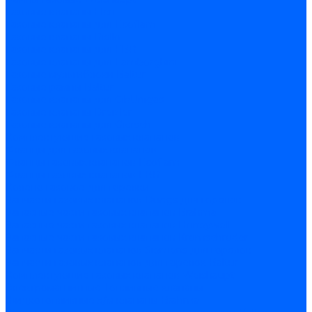
Газовые клапаны Elco
Газовые клапаны для Ecoflam
Газовые клапаны Riello
Газовые клапаны для FBR
Газовые клапаны для Lamborghini
Газовые мультиблоки Baltur
Газовые рампы Baltur
Газовые клапаны для CibUnigas
Газовые клапаны Dreizler
Газовые клапаны для Giersch
Комплектующие газовых клапанов
Фланцы для газовых клапанов
Фланцы газовых клапанов Ecoflam
Фланцы газовых клапанов FBR
Колено газовое для горелки
Запчасти газовых клапанов Dungs для горелок
Запасные части газовых клапанов Brahma
Запасные части газовых клапанов Honeywell
Запасные части газовых клапанов Kromschroder
Запчасти газовых клапанов Siemens для горелок
Запчасти газовых клапанов для горелок Baltur
Комплектующие газовых клапанов Weishaupt
Электромагнитные Топливные клапаны
Жидкотопливные э/м клапаны Brahma