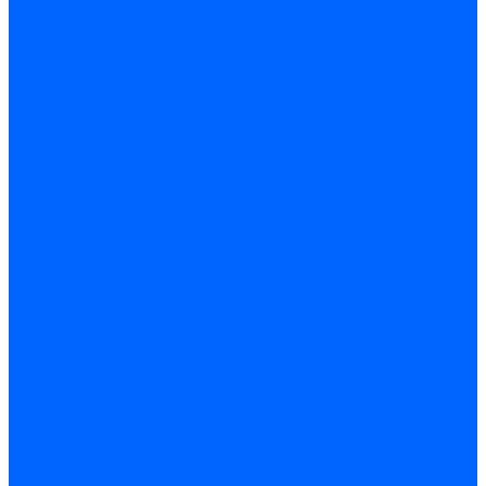
Блоки управления Giersch
Блоки управления Dreizler
Блоки управления Siemens
Блоки управления DUNGS
Топочные автоматы Brahma
Топочные автоматы Kromschroder
Топочные автоматы Resideo
Запчасти топочных автоматов
Запчасти топочных автоматов Baltur
Запчасти топочных автоматов Brahma
Запчасти топочных автоматов Dungs
Запчасти топочных автоматов Honeywell
Запчасти топочных автоматов Kromschroder
Насосы для горелок
Насосы Suntec
Насосы Suntec 21600 Longvic
Насосы Danfoss
Насосы для горелок Weishaupt
Насосы для горелок Elco
Насосы для горелок Riello
Насосы для горелок FBR
Насосы для горелок Lamborghini
Насосы для горелок Baltur
Насосы для горелок CibUnigas
Запчасти для насосов