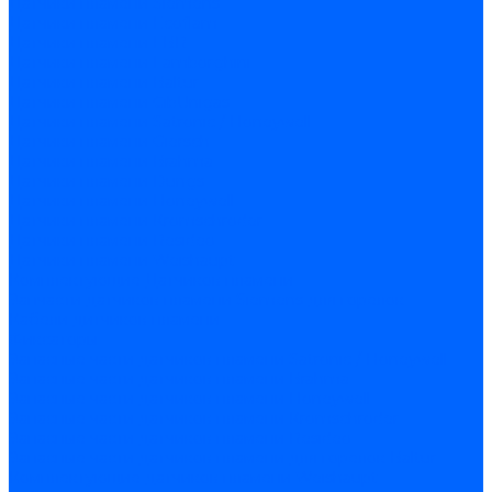
Датчики пламени Siemens
Датчики пламени Ecoflam
Датчики пламени FBR
Датчики пламени Lamborghini
Датчики пламени Baltur
Датчики пламени CibUnigas
Датчики пламени Satronic / Honeywell
Датчики пламени Giersch
Датчики пламени Brahma
Датчики пламени Dungs
Датчики пламени Honeywell
Датчики пламени Kromschroder
Датчики пламени Resideo
Датчики пламени Weishaupt
Комплектующие Датчиков пламени
Запчасти датчиков пламени Siemens для горелок
Кабели дитчиков пламени
Фиксаторы
Запасные части датчиков пламени Satronic / Honeywell
Запасные части датчиков пламени Brahma
Запасные части датчиков пламени Honeywell
Запасные части датчиков пламени Kromschroder
Запасные части датчиков пламени Resideo
Запасные части датчиков пламени для горелок Baltur
Комплектующие датчиков пламени Weishaupt