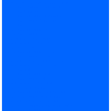
Запчасти насосов для горелок Baltur
Электроды поджига и ионизации
Электроды Weishaupt
Электроды ионизации Weishaupt
Электроды розжига Weishaupt
Электроды Elco
Электроды ионизации Elco
Электроды розжига Elco
Блоки электродов розжига Elco
Комплекты электродов Elco
Электроды Ecoflam
Электроды ионизации Ecoflam
Электроды розжига Ecoflam
Блоки электродов розжага Ecoflam
Комплекты электродов Ecoflam
Электроды Riello
Электроды ионизации Riello
Электроды розжига Riello
Комплекты электродов Riello
Электроды Lamborghini
Электроды ионизации Lamborghini
Электроды розжига Lamborghini
Блоки электродов Lamborghini
Электроды поджига и ионизации Baltur
Электроды ионизации Baltur