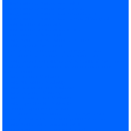
Принадлежности для горелок Baltur
Принадлежности для горелок Delavan
Принадлежности для горелок Kromschroder
Принадлежности для горелок Satronic / Honeywell
Промышленная автоматика
Промышленная автоматика Siemens
Прочие запчасти Weishaupt
Горелки для котлов дизельные и газовые
Газовые горелки для котлов
Одноступенчатые газовые горелки для котлов
Двухступенчатые газовые горелки для котлов
Газовые горелки с механической модуляцией для котлов
Weishaupt горелки: газовые, дизельные, мазутные и
двухтопливные
Горелки газовые Weishaupt
Горелки дизельные Weishaupt
Горелки газодизельные Weishaupt
Горелки мазутные Weishaupt
Горелки газомазутные Weishaupt
Горелки керосиновые Weishaupt
Дизельные горелки для котлов
Двухступенчатые дизельные горелки для котлов
Одноступенчатые дизельные горелки для котлов
Горелки для котлов отопления Baltur
Горелки для котлов отопления Kromschroder