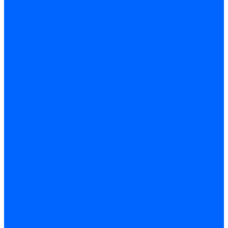
Трансформаторы розжига Satronic / Honeywell
Трансформаторы поджига Siemens
Кабели питания трансформаторов
Запчасти трансформаторов розжига Baltur
Запчасти трансформаторов розжига Brahma
Запчасти трансформаторов розжига Cofi
Запчасти трансформаторов розжига Dungs
Запчасти трансформаторов розжига Honeywell
Запчасти трансформаторов розжига Siemens
Реле давления
Реле давления Weishaupt
Реле давления Dungs
Реле давления Elco
Реле давления Ecoflam
Реле давления Riello
Реле давления FBR
Реле давления Lamborghini
Реле давления Baltur
Реле давления CibUnigas
Реле давления Dreizler
Реле давления Brahma
Реле давления Honeywell
Реле давления Kromschroder
Реле давления Siemens