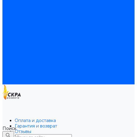
Байпасы BAXI
Кабели для котлов
Трубки соединительные для котлов
Платы электронные для котлов
Прокладки для котлов
Расширительные баки
Расширительные баки BAXI
Расширительные баки Buderus
Прочие запчасти для котлов
Запчасти Honeywell для котлов
Запчасти Resideo для котлов
Запчасти для котлов Brahma
Доставка и оплата
Гарантия и условия возврата
Контакты
Оплата и доставка
Гарантия и возврат
Поиск
Отзывы