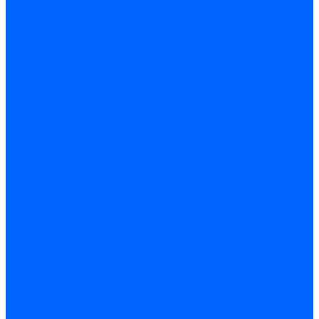
Трубы жаровые Weishaupt
Трубы жаровые Ecoflam
Трубы жаровые FBR
Трубы жаровые Lamborghini
Трубы жаровые Baltur
Жаровые трубы для газовых горелок Baltur
Трубы жаровые CibUnigas
Жаровые трубы Honeywell
Жаровые трубы Kromschroder
Комплектующие жаровых труб
Уравнительные диски
Уравнительные диски Elco
Уравнительные диски Ecoflam
Уравнительные диски Riello
Уравнительные диски FBR
Уравнительные диски Lamborhgini
Завихрители Dreizler
Уравнительные диски Giersch
Диффузоры
Диффузоры Ecoflam
Фланцы
Прокладки фланца
Прокладки фланца Ecoflam
Прокладки фланца FBR
Комплекты удлинения головы сгорания