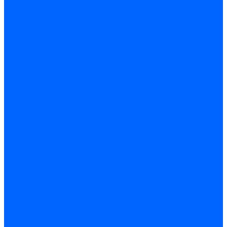
Доставка и оплата
Гарантия и условия возврата
Контакты
...
Каталог товаров
Запчасти для горелок
Блоки управления
Топочные автоматы Siemens
Менеджеры горения Weishaupt
Блоки управления Elco
Блоки управления Ecoflam
Блоки управления Riello
Блоки управления FBR
Топочные автоматы Honeywell
Блоки управления Lamborghini
Блоки управления Baltur
Блоки управления CibUnigas