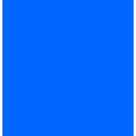
Миниконтакторы FBR
ЖК дисплеи, БУИ для горелок
ЖК дисплеи для горелок Elco
ЖК дисплеи для горелок Ecoflam
ЖК дисплеи для горелок Lamborghini
ЖК дисплеи DUNGS для горелок
Электрокомпоненты Satronic / Honeywell
Электрокомпоненты Baltur
Электрокомпоненты Brahma
Электрокомпоненты Cofi
Электрокомпоненты Dungs
Электрокомпоненты Honeywell
Переключатели потоков Honeywell
Электрокомпоненты Kromschroder
Электрокомпоненты Resideo
Электрокомпоненты Siemens
Электрокомпоненты Weishaupt
Миниконтакторы Weishaupt
ЖК дисплеи, БУИ Weishaupt
Электродвигатели
Электродвигатели для горелок Weishaupt
Электродвигатели для горелок Elco
Электродвигатели для горелок Ecoflam
Электродвигатели для горелок Riello
Электродвигатели для горелок FBR