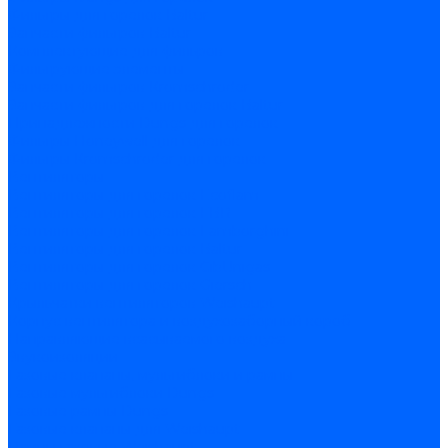
Фильтры для горелок Baltur
Запчасти фильтров Baltur
Комплектующие для фильров
Фильтрующие элементы
Запчасти фильтров Kromschroder
Запчасти фильтров для горелок Baltur
Принадлежности Dungs для горелок
Фильтры Honeywell для горелок
Фильтры Kromschroder для горелок
Вентиляторы
Вентиляторы для горелок Ecoflam
Вентиляторы для горелок FBR
Вентиляторы для горелок Lamborghini
Вентиляторы для горелок Baltur
Вентиляторы для горелок CibUnigas
Вентиляторы для горелок Giersch
Крыльчатки вентиляторов Weishaupt
Корпус вентилятора и воздухозаборный короб
Направляющие всасываемого воздуха
Звукоизоляции
Газовые клапаны, мультиблоки и рампы
Газовые мультиблоки Dungs
Газовые рампы Dungs
Газовые клапаны для Weishaupt
Рампы газовые Weishaupt