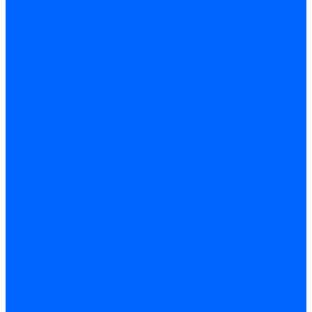
Рампы газовые Weishaupt
Газовые клапаны Elco
Газовые клапаны для Ecoflam
Газовые клапаны Riello
Газовые клапаны для FBR
Газовые клапаны для Lamborghini
Газовые мультиблоки Baltur
Газовые рампы Baltur
Газовые клапаны для CibUnigas
Газовые клапаны Dreizler
Газовые клапаны для Giersch
Комплектующие газовых клапанов
Фланцы для газовых клапанов
Фланцы газовых клапанов Ecoflam
Фланцы газовых клапанов FBR
Колено газовое для горелки
Запчасти газовых клапанов Dungs для горелок
Запасные части газовых клапанов Brahma
Запасные части газовых клапанов Honeywell
Запасные части газовых клапанов Kromschroder
Запчасти газовых клапанов Siemens для горелок
Запчасти газовых клапанов для горелок Baltur
Комплектующие газовых клапанов Weishaupt
Электромагнитные Топливные клапаны
Жидкотопливные э/м клапаны Brahma