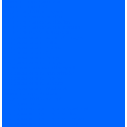
Миниконтакторы для горелок
Миниконтакторы FBR
ЖК дисплеи, БУИ для горелок
ЖК дисплеи для горелок Elco
ЖК дисплеи для горелок Ecoflam
ЖК дисплеи для горелок Lamborghini
ЖК дисплеи DUNGS для горелок
Электрокомпоненты Satronic / Honeywell
Электрокомпоненты Baltur
Электрокомпоненты Brahma
Электрокомпоненты Cofi
Электрокомпоненты Dungs
Электрокомпоненты Honeywell
Переключатели потоков Honeywell
Электрокомпоненты Kromschroder
Электрокомпоненты Resideo
Электрокомпоненты Siemens
Электрокомпоненты Weishaupt
Миниконтакторы Weishaupt
ЖК дисплеи, БУИ Weishaupt
Электродвигатели
Электродвигатели для горелок Weishaupt
Электродвигатели для горелок Elco
Электродвигатели для горелок Ecoflam
Электродвигатели для горелок Riello