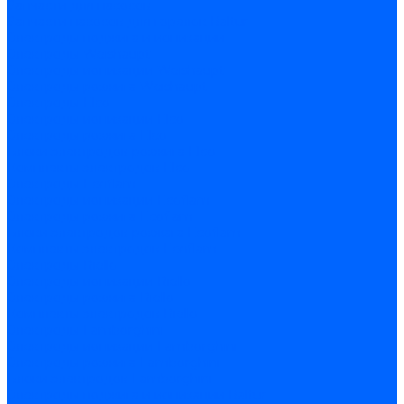
Запчасти для насосов
Запчасти насосов для горелок Baltur
Электроды поджига и ионизации
Электроды Weishaupt
Электроды ионизации Weishaupt
Электроды розжига Weishaupt
Электроды Elco
Электроды ионизации Elco
Электроды розжига Elco
Блоки электродов розжига Elco
Комплекты электродов Elco
Электроды Ecoflam
Электроды ионизации Ecoflam
Электроды розжига Ecoflam
Блоки электродов розжага Ecoflam
Комплекты электродов Ecoflam
Электроды Riello
Электроды ионизации Riello
Электроды розжига Riello
Комплекты электродов Riello
Электроды Lamborghini
Электроды ионизации Lamborghini
Электроды розжига Lamborghini
Блоки электродов Lamborghini
Электроды поджига и ионизации Baltur