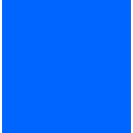
Держатели электродов
Керамическая изоляция
Удлинители электродов
Штекеры электродов
Запчасти электродов Brahma
Запчасти электродов Kromschroder
Запчасти электродов розжига и ионизации Baltur
Комплектующие электродов Weishaupt
Трансформаторы розжига
Трансформаторы розжига FIDA
Трансформаторы розжига Danfoss
Трансформаторы розжига Weishaupt
Трансформаторы розжига Elco
Трансформаторы розжига Ecoflam
Трансформаторы розжига Riello
Трансформаторы розжига FBR
Трансформаторы розжига Lamborghini
Трансформаторы розжига Baltur
Трансформаторы розжига CibUnigas
Трансформаторы розжига Giersch
Трансформаторы розжига Dreizler
Трансформаторы поджига Dungs
Трансформаторы розжига Brahma
Трансформаторы розжига Cofi
Трансформаторы розжига Honeywell