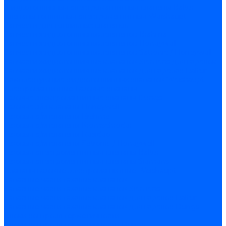
Жидкотопливные электромагнитные клапаны Baltur
Клапаны топливные электромагнитные Weishaupt
Запчасти для топливных клапанов
Запчасти жидкотопливных клапанов Brahma
Запчасти жидкотопливных клапанов Honeywell
Запчасти жидкотопливных клапанов Satronic / Honeywell
Запчасти жидкотопливных клапанов Siemens для горелок
Запчасти жидкотопливных клапанов для горелок Baltur
Комплектующие жидкотопливных клапанов Weishaupt
Электромагнитные Газовые клапаны
Газовые электромагнитные клапаны Dungs
Газовые э/м клапаны Honeywell
Газовые э/м клапаны Brahma
Газовые э/м клапаны Kromschroder
Газовые э/м клапаны Resideo
Газовые э/м клапаны Satronic / Honeywell
Газовые электромагнитные клапаны Baltur
Газовые электромагнитные клапаны Siemens
Клапаны газовые электромагнитные Weishaupt
Запасные части газовых клапанов
Запасные части газовых клапанов Siemens
Запасные части газовых клапанов для горелок Baltur
Запасные части газовых клапанов для горелок Dungs
Блоки контроля герметичности
Блоки контроля герметичности Dungs