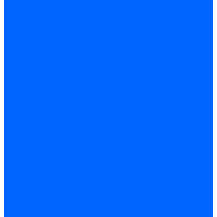
Фильтры Dungs для горелок
Фильтры для горелок Baltur
Запчасти фильтров Baltur
Комплектующие для фильров
Фильтрующие элементы
Запчасти фильтров Kromschroder
Запчасти фильтров для горелок Baltur
Принадлежности Dungs для горелок
Фильтры Honeywell для горелок
Фильтры Kromschroder для горелок
Вентиляторы
Вентиляторы для горелок Ecoflam
Вентиляторы для горелок FBR
Вентиляторы для горелок Lamborghini
Вентиляторы для горелок Baltur
Вентиляторы для горелок CibUnigas
Вентиляторы для горелок Giersch
Крыльчатки вентиляторов Weishaupt
Корпус вентилятора и воздухозаборный короб
Направляющие всасываемого воздуха
Звукоизоляции
Газовые клапаны, мультиблоки и рампы
Газовые мультиблоки Dungs
Газовые рампы Dungs
Газовые клапаны для Weishaupt