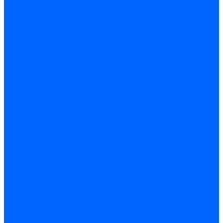
Комплекты удлинения головы сгорания
Запчасти жаровых труб Honeywell для горелок
Запчасти жаровых труб Kromschroder
Запчасти жаровых труб для горелок Baltur
Уравнительные диски Baltur
Компоненты газовой трубы Baltur
Компоненты жидкотопливной трубы Baltur
Комплектующие жаровых труб Weishaupt
Уравнительные диски Weishaupt
Компоненты газовой трубы Weishaupt
Компоненты жидкотопливной трубы Weishaupt
Уплотнения головы сгорания Weishaupt
Комплектующие к запорной арматуре
Затворы Siemens
Комплектующие к запорной арматуре Baltur
Комплектующие к запорной арматуре Siemens
Прочие запчасти для горелки
Компоненты жидкотопливной трубы Delavan
Компоненты жидкотопливной трубы Honeywell
Контрольно-измерительные приборы
Датчики давления Dungs
Датчики давления Siemens
Краны и клапаны Kromschroder
Принадлежности Brahma для горелок
Принадлежности Honeywell для горелок