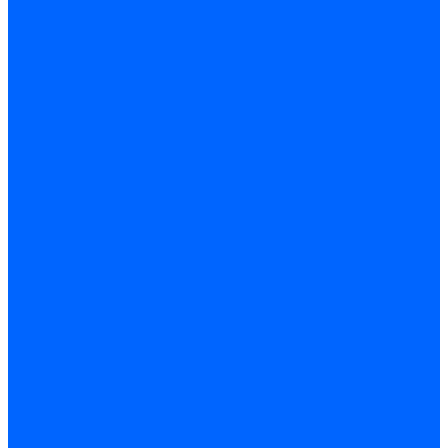
Пружины сервоприводов
Регуляторы соотношения топливо-воздух
Приводы гидравлические
Регуляторы и сцепления
Шарнирные соединения
Кабели сервопривода
Держатель сервопривода
Шкалы воздушных заслонок
Запасные части сервоприводов и заслонок Siemens для
горелок
Запасные части сервоприводов и заслонок для горелок
Baltur
Запчасти сервоприводов Honeywell
Запчасти сервоприводов Kromschroder
Комплектующие сервоприводов Weishaupt
Заслонки для горелок
Воздушные заслонки Ecoflam
Воздушные заслонки Lamborghini
Заслонки Dungs для горелок
Заслонки Honeywell для горелок
Заслонки Kromschroder для горелок
Заслонки Siemens для горелок
Заслонки воздушные и газовые Weishaupt
Заслонки для горелок Baltur
Электрокомпоненты, ЖК дисплеи, БУИ для горелок