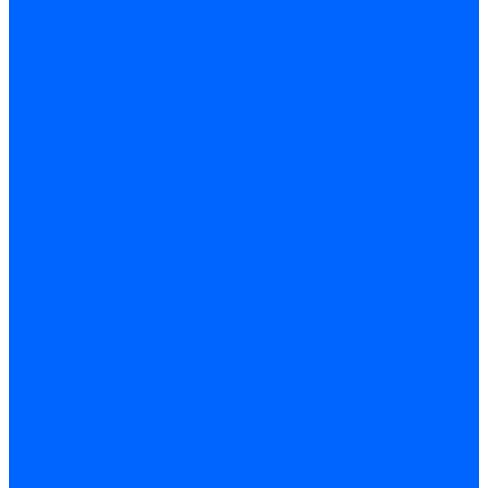
Датчики пламени Siemens
Датчики пламени Ecoflam
Датчики пламени FBR
Датчики пламени Lamborghini
Датчики пламени Baltur
Датчики пламени CibUnigas
Датчики пламени Satronic / Honeywell
Датчики пламени Giersch
Датчики пламени Brahma
Датчики пламени Dungs
Датчики пламени Honeywell
Датчики пламени Kromschroder
Датчики пламени Resideo
Датчики пламени Weishaupt
Комплектующие Датчиков пламени
Запчасти датчиков пламени Siemens для горелок
Кабели дитчиков пламени
Фиксаторы
Запасные части датчиков пламени Satronic / Honeywell
Запасные части датчиков пламени Brahma
Запасные части датчиков пламени Honeywell
Запасные части датчиков пламени Kromschroder
Запасные части датчиков пламени Resideo
Запасные части датчиков пламени для горелок Baltur