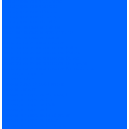
Блоки управления CibUnigas
Блоки управления Giersch
Блоки управления Dreizler
Блоки управления Siemens
Блоки управления DUNGS
Топочные автоматы Brahma
Топочные автоматы Kromschroder
Топочные автоматы Resideo
Запчасти топочных автоматов
Запчасти топочных автоматов Baltur
Запчасти топочных автоматов Brahma
Запчасти топочных автоматов Dungs
Запчасти топочных автоматов Honeywell
Запчасти топочных автоматов Kromschroder
Насосы для горелок
Насосы Suntec
Насосы Suntec 21600 Longvic
Насосы Danfoss
Насосы для горелок Weishaupt
Насосы для горелок Elco
Насосы для горелок Riello
Насосы для горелок FBR
Насосы для горелок Lamborghini
Насосы для горелок Baltur
Насосы для горелок CibUnigas