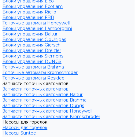
Блоки управления Elco
Блоки управления Ecoflam
Блоки управления Riello
Блоки управления FBR
Топочные автоматы Honeywell
Блоки управления Lamborghini
Блоки управления Baltur
Блоки управления CibUnigas
Блоки управления Giersch
Блоки управления Dreizler
Блоки управления Siemens
Блоки управления DUNGS
Топочные автоматы Brahma
Топочные автоматы Kromschroder
Топочные автоматы Resideo
Запчасти топочных автоматов
Запчасти топочных автоматов
Запчасти топочных автоматов Baltur
Запчасти топочных автоматов Brahma
Запчасти топочных автоматов Dungs
Запчасти топочных автоматов Honeywell
Запчасти топочных автоматов Kromschroder
Насосы для горелок
Насосы для горелок
Насосы Suntec