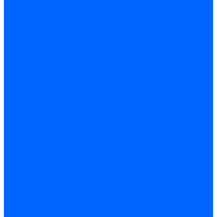
Доставка и оплата
Гарантия и условия возврата
Контакты
...
Каталог товаров
Запчасти для горелок
Блоки управления
Топочные автоматы Siemens
Менеджеры горения Weishaupt
Блоки управления Elco
Блоки управления Ecoflam
Блоки управления Riello
Блоки управления FBR
Топочные автоматы Honeywell
Блоки управления Lamborghini
Блоки управления Baltur
Блоки управления CibUnigas