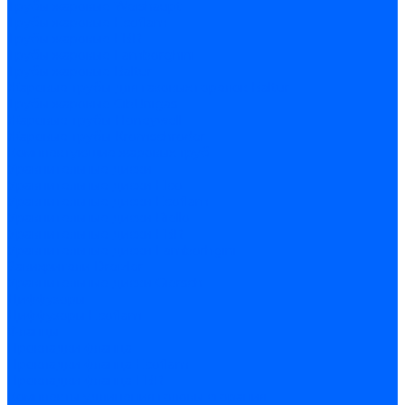
Трубы жаровые Weishaupt
Трубы жаровые Ecoflam
Трубы жаровые FBR
Трубы жаровые Lamborghini
Трубы жаровые Baltur
Жаровые трубы для газовых горелок Baltur
Трубы жаровые CibUnigas
Жаровые трубы Honeywell
Жаровые трубы Kromschroder
Комплектующие жаровых труб
Уравнительные диски
Уравнительные диски Elco
Уравнительные диски Ecoflam
Уравнительные диски Riello
Уравнительные диски FBR
Уравнительные диски Lamborhgini
Завихрители Dreizler
Уравнительные диски Giersch
Диффузоры
Диффузоры Ecoflam
Фланцы
Прокладки фланца
Прокладки фланца Ecoflam
Прокладки фланца FBR
Комплекты удлинения головы сгорания