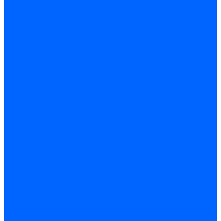
Датчики пламени Siemens
Датчики пламени Ecoflam
Датчики пламени FBR
Датчики пламени Lamborghini
Датчики пламени Baltur
Датчики пламени CibUnigas
Датчики пламени Satronic / Honeywell
Датчики пламени Giersch
Датчики пламени Brahma
Датчики пламени Dungs
Датчики пламени Honeywell
Датчики пламени Kromschroder
Датчики пламени Resideo
Датчики пламени Weishaupt
Комплектующие Датчиков пламени
Запчасти датчиков пламени Siemens для горелок
Кабели дитчиков пламени
Фиксаторы
Запасные части датчиков пламени Satronic / Honeywell
Запасные части датчиков пламени Brahma
Запасные части датчиков пламени Honeywell
Запасные части датчиков пламени Kromschroder
Запасные части датчиков пламени Resideo
Запасные части датчиков пламени для горелок Baltur
Комплектующие датчиков пламени Weishaupt