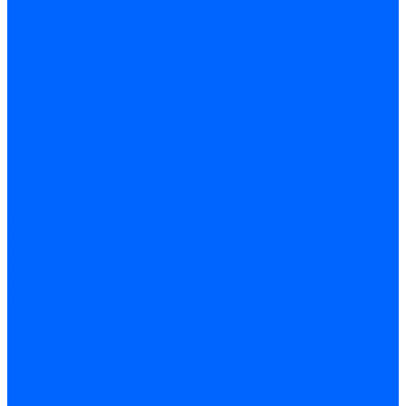
Блоки управления Giersch
Блоки управления Dreizler
Блоки управления Siemens
Блоки управления DUNGS
Топочные автоматы Brahma
Топочные автоматы Kromschroder
Топочные автоматы Resideo
Запчасти топочных автоматов
Запчасти топочных автоматов Baltur
Запчасти топочных автоматов Brahma
Запчасти топочных автоматов Dungs
Запчасти топочных автоматов Honeywell
Запчасти топочных автоматов Kromschroder
Насосы для горелок
Насосы Suntec
Насосы Suntec 21600 Longvic
Насосы Danfoss
Насосы для горелок Weishaupt
Насосы для горелок Elco
Насосы для горелок Riello
Насосы для горелок FBR
Насосы для горелок Lamborghini
Насосы для горелок Baltur
Насосы для горелок CibUnigas
Запчасти для насосов