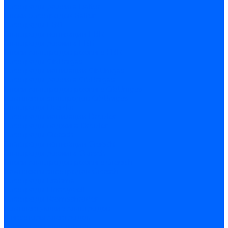
Электроды розжига Baltur
Блоки электродов Baltur
Электроды FBR
Электроды ионизации FBR
Электроды розжига FBR
Блоки электродов розжига FBR
Электроды CibUnigas
Электроды ионизации CibUnigas
Электроды розжига CibUnigas
Блоки электродов розжига CibUnigas
Комплекты электродов CibUnigas
Электроды Dreizler
Электроды ионизации Dreizler
Электроды поджига Dreizler
Электроды Giersch
Электроды ионизации Giersch
Электроды розжига Giersch
Блоки электродов розжига Giersch
Комплекты электродов Giersch
Электроды Brahma
Электроды Honeywell
Электроды Kromschroder
Комплектующие электродов
Фиксаторы электродов
Держатели электродов