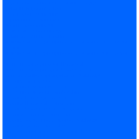
Регуляторы соотношения топливо-воздух
Приводы гидравлические
Регуляторы и сцепления
Шарнирные соединения
Кабели сервопривода
Держатель сервопривода
Шкалы воздушных заслонок
Запасные части сервоприводов и заслонок Siemens для
горелок
Запасные части сервоприводов и заслонок для горелок
Baltur
Запчасти сервоприводов Honeywell
Запчасти сервоприводов Kromschroder
Комплектующие сервоприводов Weishaupt
Заслонки для горелок
Воздушные заслонки Ecoflam
Воздушные заслонки Lamborghini
Заслонки Dungs для горелок
Заслонки Honeywell для горелок
Заслонки Kromschroder для горелок
Заслонки Siemens для горелок
Заслонки воздушные и газовые Weishaupt
Заслонки для горелок Baltur
Электрокомпоненты, ЖК дисплеи, БУИ для горелок
Миниконтакторы для горелок