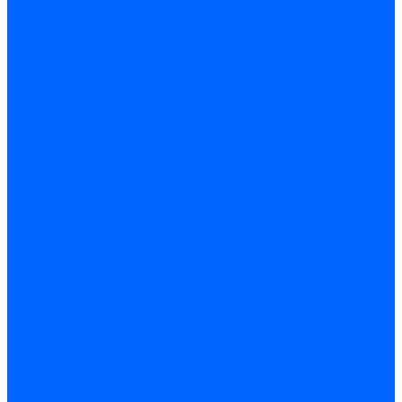
Трансформаторы розжига Satronic / Honeywell
Трансформаторы поджига Siemens
Кабели питания трансформаторов
Запчасти трансформаторов розжига Baltur
Запчасти трансформаторов розжига Brahma
Запчасти трансформаторов розжига Cofi
Запчасти трансформаторов розжига Dungs
Запчасти трансформаторов розжига Honeywell
Запчасти трансформаторов розжига Siemens
Реле давления
Реле давления Weishaupt
Реле давления Dungs
Реле давления Elco
Реле давления Ecoflam
Реле давления Riello
Реле давления FBR
Реле давления Lamborghini
Реле давления Baltur
Реле давления CibUnigas
Реле давления Dreizler
Реле давления Brahma
Реле давления Honeywell
Реле давления Kromschroder
Реле давления Siemens