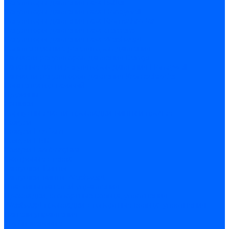
Регуляторы давления газа Baltur
Регуляторы давления газа Honeywell
Регуляторы давления газа Kromschroder
Регуляторы давления газа Siemens
Регуляторы давления газа Weishaupt
Комплектующие регуляторов давления
Запчасти регуляторов давления Dungs
Запасные части регуляторов давления Honeywell
Запчасти регуляторов давления Kromschroder
Компенсатор газовый
Пружины
Ёршики
Корпусные части, прокладки, винты и прочее
Кожухи
Кожухи Ecoflam
Кожухи FBR
Кожухи Lamborghini
Смотровые стекла
Заглушки, Винты
Заглушки, винты Weishaupt
Пластины панелей управления
Прокладки, стопортные кольца, уплотнения
Weishaupt прокладки, стопортные кольца, уплотнения
Панели управления
Трубы жаровые