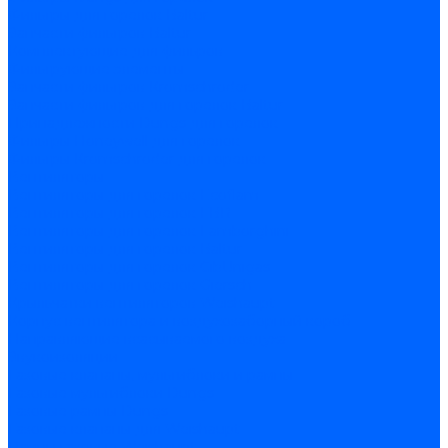
Фильтры для горелок Baltur
Запчасти фильтров Baltur
Комплектующие для фильров
Фильтрующие элементы
Запчасти фильтров Kromschroder
Запчасти фильтров для горелок Baltur
Принадлежности Dungs для горелок
Фильтры Honeywell для горелок
Фильтры Kromschroder для горелок
Вентиляторы
Вентиляторы для горелок Ecoflam
Вентиляторы для горелок FBR
Вентиляторы для горелок Lamborghini
Вентиляторы для горелок Baltur
Вентиляторы для горелок CibUnigas
Вентиляторы для горелок Giersch
Крыльчатки вентиляторов Weishaupt
Корпус вентилятора и воздухозаборный короб
Направляющие всасываемого воздуха
Звукоизоляции
Газовые клапаны, мультиблоки и рампы
Газовые мультиблоки Dungs
Газовые рампы Dungs
Газовые клапаны для Weishaupt
Рампы газовые Weishaupt