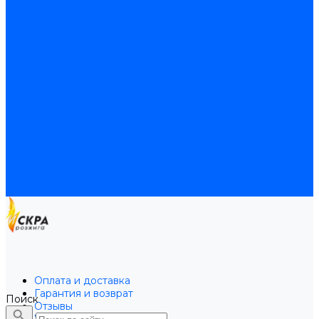
Байпасы BAXI
Кабели для котлов
Трубки соединительные для котлов
Платы электронные для котлов
Прокладки для котлов
Расширительные баки
Расширительные баки BAXI
Расширительные баки Buderus
Прочие запчасти для котлов
Запчасти Honeywell для котлов
Запчасти Resideo для котлов
Запчасти для котлов Brahma
Доставка и оплата
Гарантия и условия возврата
Контакты
Оплата и доставка
Гарантия и возврат
Поиск
Отзывы