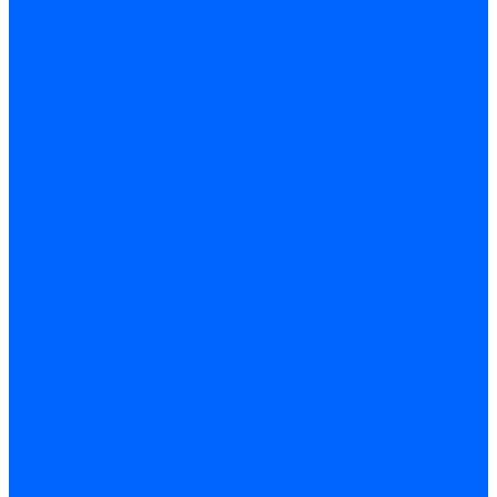
Электродвигатели для горелок Lamborghini
Электродвигатели для горелок Baltur
Электродвигатели для горелок CibUnigas
Электродвигатели для горелок Dreizler
Электродвигатели для горелок Giersch
Комплектующие электродвигателей
Конденсаторы
Конденсаторы электродвигателей Ecoflam
Конденсаторы электродвигателей FBR
Конденсаторы электродвигателей CibUnigas
Конденсаторы электродвигателей Lamborghini
Конденсаторы электродвигателей Baltur
Кабели электродвигателей
Кабели питания электродвигателей FBR
Кабели питания электродвигателей Lamborghini
Кабели питания электродвигателей CibUnigas
Фланцы электродвигателей
Фланцы электродвигателей Ecoflam
Сцепления электродвигателей
Сцепления электродвигателей FBR
Комплектующие электродвигателей Weishaupt
Конденсаторы электродвигателей Weishaupt
Сцепления электродвигателей Weishaupt
Фильры топливные и газовые
Фильтры Dungs для горелок