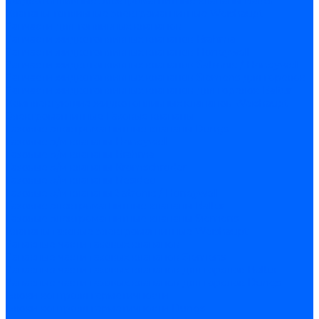
Жидкотопливные электромагнитные клапаны Baltur
Клапаны топливные электромагнитные Weishaupt
Запчасти для топливных клапанов
Запчасти жидкотопливных клапанов Brahma
Запчасти жидкотопливных клапанов Honeywell
Запчасти жидкотопливных клапанов Satronic / Honeywell
Запчасти жидкотопливных клапанов Siemens для горелок
Запчасти жидкотопливных клапанов для горелок Baltur
Комплектующие жидкотопливных клапанов Weishaupt
Электромагнитные Газовые клапаны
Газовые электромагнитные клапаны Dungs
Газовые э/м клапаны Honeywell
Газовые э/м клапаны Brahma
Газовые э/м клапаны Kromschroder
Газовые э/м клапаны Resideo
Газовые э/м клапаны Satronic / Honeywell
Газовые электромагнитные клапаны Baltur
Газовые электромагнитные клапаны Siemens
Клапаны газовые электромагнитные Weishaupt
Запасные части газовых клапанов
Запасные части газовых клапанов Siemens
Запасные части газовых клапанов для горелок Baltur
Запасные части газовых клапанов для горелок Dungs
Блоки контроля герметичности
Блоки контроля герметичности Dungs