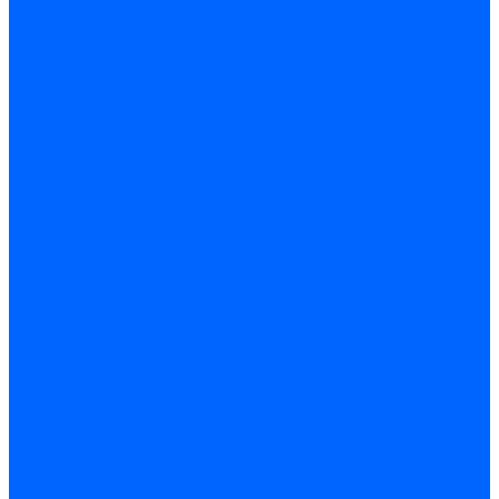
Комплектующие для реле давления
Ниппели
Кабели для реле давления
Фитинги соединительные
Держатели реле давления
Запчасти реле давления Dungs для горелок
Импульсные трубки
Запчасти реле давления Kromschroder
Запчасти реле давления Siemens для горелок
Запчасти реле давления для горелок Baltur
Форсунки
Форсунки Danfoss
Форсунки Fluidics
Форсунки для горелок Weishaupt
Форсунки для горелок Elco
Форсунки для горелок Ecoflam
Форсунки для горелок Riello
Форсунки для горелок F.B.R.
Форсунки CibUnigas
Форсунки Lamborghini
Форсунки Delavan
Форсунки Monarch
Форсунки Steinen
Форсунки для горелок Baltur
Датчики пламени