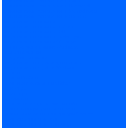
Блоки контроля герметичности Baltur
Блоки контроля герметичности Honeywell
Блоки контроля герметичности Kromschroder
Блоки контроля герметичности Siemens
Жидкотопливные шланги
Жидкотопливные шланги Ecoflam
Жидкотопливные шланги FBR
Жидкотопливные шланги Lamborghini
Жидкотопливные шланги CibUnigas
Шланги жидкотопливные Weishaupt
Газовые подводки
Форсуночные шланги
Жидкотопливные трубки для горелок
Жидкотопливные трубки Weishaupt
Фитинги
Фитинги Ecoflam
Фитинги жидкотопливные Baltur
Манометры
Вакуометры
Термометры
Комплект перехода на сжиженный газ
Датчики температуры и влажности
Датчики влажности и температуры Siemens
Регуляторы давления газа
Регуляторы давления газа Dungs