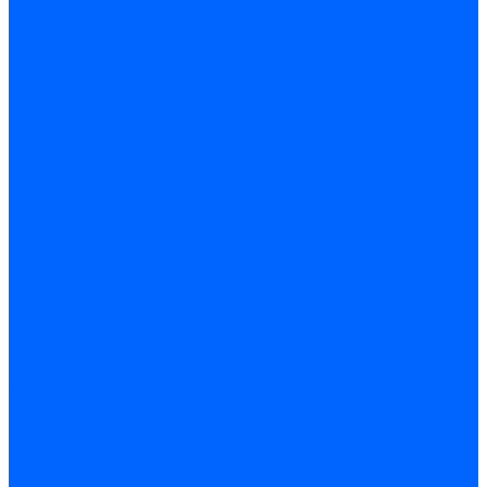
Запчасти жаровых труб Honeywell для горелок
Запчасти жаровых труб Kromschroder
Запчасти жаровых труб для горелок Baltur
Уравнительные диски Baltur
Компоненты газовой трубы Baltur
Компоненты жидкотопливной трубы Baltur
Комплектующие жаровых труб Weishaupt
Уравнительные диски Weishaupt
Компоненты газовой трубы Weishaupt
Компоненты жидкотопливной трубы Weishaupt
Уплотнения головы сгорания Weishaupt
Комплектующие к запорной арматуре
Затворы Siemens
Комплектующие к запорной арматуре Baltur
Комплектующие к запорной арматуре Siemens
Прочие запчасти для горелки
Компоненты жидкотопливной трубы Delavan
Компоненты жидкотопливной трубы Honeywell
Контрольно-измерительные приборы
Датчики давления Dungs
Датчики давления Siemens
Краны и клапаны Kromschroder
Принадлежности Brahma для горелок
Принадлежности Honeywell для горелок
Принадлежности Siemens для горелок