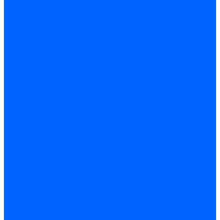
Принадлежности для горелок Baltur
Принадлежности для горелок Delavan
Принадлежности для горелок Kromschroder
Принадлежности для горелок Satronic / Honeywell
Промышленная автоматика
Промышленная автоматика Siemens
Прочие запчасти Weishaupt
Горелки для котлов дизельные и газовые
Газовые горелки для котлов
Одноступенчатые газовые горелки для котлов
Двухступенчатые газовые горелки для котлов
Газовые горелки с механической модуляцией для котлов
Weishaupt горелки: газовые, дизельные, мазутные и
двухтопливные
Горелки газовые Weishaupt
Горелки дизельные Weishaupt
Горелки газодизельные Weishaupt
Горелки мазутные Weishaupt
Горелки газомазутные Weishaupt
Горелки керосиновые Weishaupt
Дизельные горелки для котлов
Двухступенчатые дизельные горелки для котлов
Одноступенчатые дизельные горелки для котлов
Горелки для котлов отопления Baltur
Горелки для котлов отопления Kromschroder