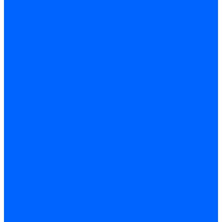
Газовые клапаны Elco
Газовые клапаны для Ecoflam
Газовые клапаны Riello
Газовые клапаны для FBR
Газовые клапаны для Lamborghini
Газовые мультиблоки Baltur
Газовые рампы Baltur
Газовые клапаны для CibUnigas
Газовые клапаны Dreizler
Газовые клапаны для Giersch
Комплектующие газовых клапанов
Фланцы для газовых клапанов
Фланцы газовых клапанов Ecoflam
Фланцы газовых клапанов FBR
Колено газовое для горелки
Запчасти газовых клапанов Dungs для горелок
Запасные части газовых клапанов Brahma
Запасные части газовых клапанов Honeywell
Запасные части газовых клапанов Kromschroder
Запчасти газовых клапанов Siemens для горелок
Запчасти газовых клапанов для горелок Baltur
Комплектующие газовых клапанов Weishaupt
Электромагнитные Топливные клапаны
Жидкотопливные э/м клапаны Brahma