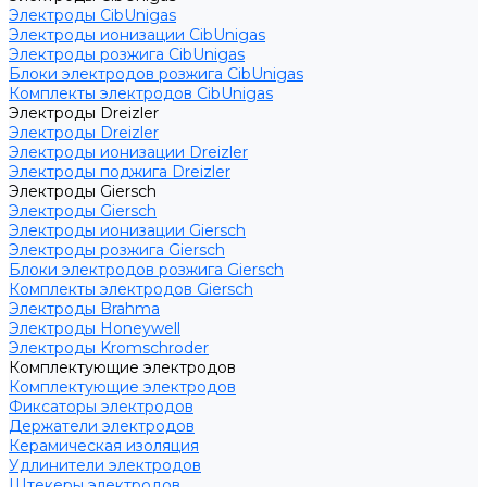
Электроды CibUnigas
Электроды ионизации CibUnigas
Электроды розжига CibUnigas
Блоки электродов розжига CibUnigas
Комплекты электродов CibUnigas
Электроды Dreizler
Электроды Dreizler
Электроды ионизации Dreizler
Электроды поджига Dreizler
Электроды Giersch
Электроды Giersch
Электроды ионизации Giersch
Электроды розжига Giersch
Блоки электродов розжига Giersch
Комплекты электродов Giersch
Электроды Brahma
Электроды Honeywell
Электроды Kromschroder
Комплектующие электродов
Комплектующие электродов
Фиксаторы электродов
Держатели электродов
Керамическая изоляция
Удлинители электродов
Штекеры электродов