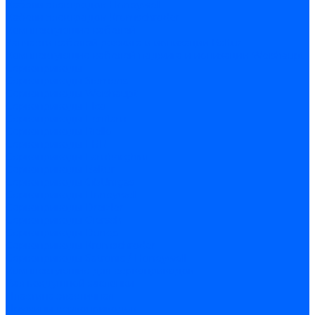
Кабели электродов Honeywell
Кабели электродов Kromschroder
Комплектующие кабелей
Запчасти кабелей розжига и ионизации Baltur
Комплектующие кабелей поджига и ионизации Weishaupt
Сервоприводы
Сервоприводы Siemens
Сервоприводы Weishaupt
Сервоприводы Elco
Сервоприводы Ecoflam
Сервоприводы Riello
Сервоприводы FBR
Сервоприводы Lamborghini
Сервоприводы Baltur
Сервоприводы CibUnigas
Сервоприводы Honeywell
Сервоприводы Dreizler
Сервоприводы Giersch
Сервоприводы Dungs
Сервоприводы Kromschroder
Сервоприводы Satronic / Honeywell
Комплектующие для сервоприводов
Вал воздушной заслонки
Пластина эластичная
Пружины сервоприводов