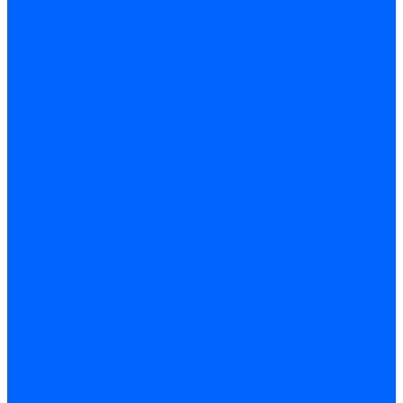
Запчасти для котлов
Автоматы горения для котлов
Горелки для котлов
Горелки для котлов Buderus
Газовые клапаны для котлов
Датчики температуры котла
Датчики температуры BAXI
Датчики температуры Buderus
Электроды для котлов
Электроды для котлов Buderus
Циркуляционные насосы
Вентиляторы для котлов
Вентиляторы для котлов BAXI
Вентиляторы для котлов Buderus
Термостаты
Термостаты комнатные Siemens
Инжекторы для котлов
Панели управления котла
Аноды магниевые
Аноды магниевые BAXI
Аноды магниевые Buderus
Комплекты перехода котла на сжиженный газ
Электромоторы для котла
Теплообменники для котлов
Байпас