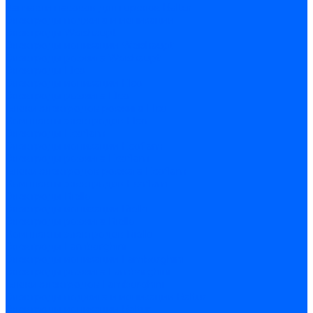
Запчасти насосов для горелок Baltur
Электроды поджига и ионизации
Электроды Weishaupt
Электроды ионизации Weishaupt
Электроды розжига Weishaupt
Электроды Elco
Электроды ионизации Elco
Электроды розжига Elco
Блоки электродов розжига Elco
Комплекты электродов Elco
Электроды Ecoflam
Электроды ионизации Ecoflam
Электроды розжига Ecoflam
Блоки электродов розжага Ecoflam
Комплекты электродов Ecoflam
Электроды Riello
Электроды ионизации Riello
Электроды розжига Riello
Комплекты электродов Riello
Электроды Lamborghini
Электроды ионизации Lamborghini
Электроды розжига Lamborghini
Блоки электродов Lamborghini
Электроды поджига и ионизации Baltur
Электроды ионизации Baltur