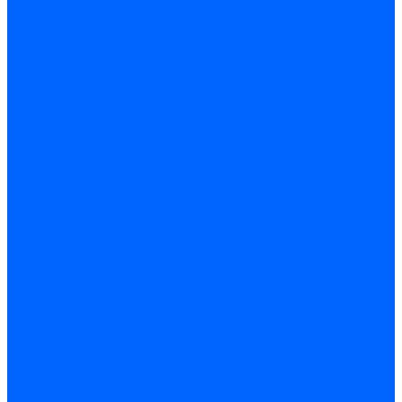
Керамическая изоляция
Удлинители электродов
Штекеры электродов
Запчасти электродов Brahma
Запчасти электродов Kromschroder
Запчасти электродов розжига и ионизации Baltur
Комплектующие электродов Weishaupt
Трансформаторы розжига
Трансформаторы розжига FIDA
Трансформаторы розжига Danfoss
Трансформаторы розжига Weishaupt
Трансформаторы розжига Elco
Трансформаторы розжига Ecoflam
Трансформаторы розжига Riello
Трансформаторы розжига FBR
Трансформаторы розжига Lamborghini
Трансформаторы розжига Baltur
Трансформаторы розжига CibUnigas
Трансформаторы розжига Giersch
Трансформаторы розжига Dreizler
Трансформаторы поджига Dungs
Трансформаторы розжига Brahma
Трансформаторы розжига Cofi
Трансформаторы розжига Honeywell
Трансформаторы розжига Kromschroder