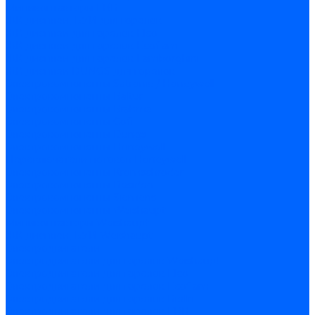
Миниконтакторы FBR
ЖК дисплеи, БУИ для горелок
ЖК дисплеи для горелок Elco
ЖК дисплеи для горелок Ecoflam
ЖК дисплеи для горелок Lamborghini
ЖК дисплеи DUNGS для горелок
Электрокомпоненты Satronic / Honeywell
Электрокомпоненты Baltur
Электрокомпоненты Brahma
Электрокомпоненты Cofi
Электрокомпоненты Dungs
Электрокомпоненты Honeywell
Переключатели потоков Honeywell
Электрокомпоненты Kromschroder
Электрокомпоненты Resideo
Электрокомпоненты Siemens
Электрокомпоненты Weishaupt
Миниконтакторы Weishaupt
ЖК дисплеи, БУИ Weishaupt
Электродвигатели
Электродвигатели для горелок Weishaupt
Электродвигатели для горелок Elco
Электродвигатели для горелок Ecoflam
Электродвигатели для горелок Riello
Электродвигатели для горелок FBR