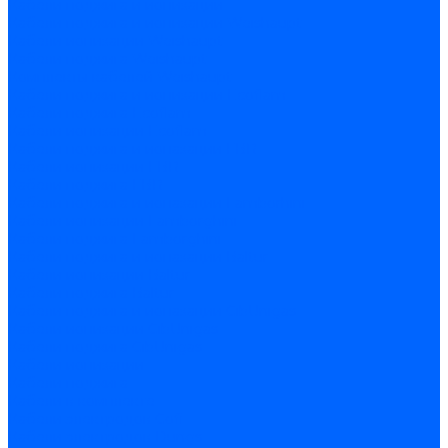
Кабели поджига и ионизации
Кабели поджига и ионизации Weishaupt
Кабели ионизации Weishaupt
Кабели поджига Weishaupt
Комплекты кабелей Weishaupt
Кабели поджига и ионизации Ecoflam
Кабели поджига Ecoflam
Кабели ионизации Ecoflam
Кабели поджига и ионазации FBR
Кабели ионизации FBR
Кабели поджига FBR
Кабели поджига и ионазации Lamborhini
Кабели ионизации Lamborghini
Кабели поджига Lamborghini
Кабели поджига и ионазации Baltur
Кабели ионизации Baltur
Кабели поджига Baltur
Кабели поджига и ионазации CibUnigas
Кабели ионизации CibUnigas
Кабели поджига CibUnigas
Кабели ионизации
Кабели поджига
Кабели в комплекте
Кабели электродов Cofi
Кабели электродов Dungs