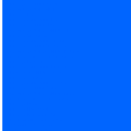
Электроды розжига Baltur
Блоки электродов Baltur
Электроды FBR
Электроды ионизации FBR
Электроды розжига FBR
Блоки электродов розжига FBR
Электроды CibUnigas
Электроды ионизации CibUnigas
Электроды розжига CibUnigas
Блоки электродов розжига CibUnigas
Комплекты электродов CibUnigas
Электроды Dreizler
Электроды ионизации Dreizler
Электроды поджига Dreizler
Электроды Giersch
Электроды ионизации Giersch
Электроды розжига Giersch
Блоки электродов розжига Giersch
Комплекты электродов Giersch
Электроды Brahma
Электроды Honeywell
Электроды Kromschroder
Комплектующие электродов
Фиксаторы электродов
Держатели электродов