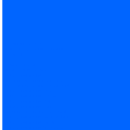
Доставка и оплата
Гарантия и условия возврата
Контакты
...
Каталог товаров
Запчасти для горелок
Блоки управления
Топочные автоматы Siemens
Менеджеры горения Weishaupt
Блоки управления Elco
Блоки управления Ecoflam
Блоки управления Riello
Блоки управления FBR
Топочные автоматы Honeywell
Блоки управления Lamborghini
Блоки управления Baltur
Блоки управления CibUnigas