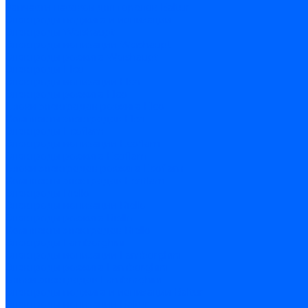
Запчасти насосов для горелок Baltur
Электроды поджига и ионизации
Электроды Weishaupt
Электроды ионизации Weishaupt
Электроды розжига Weishaupt
Электроды Elco
Электроды ионизации Elco
Электроды розжига Elco
Блоки электродов розжига Elco
Комплекты электродов Elco
Электроды Ecoflam
Электроды ионизации Ecoflam
Электроды розжига Ecoflam
Блоки электродов розжага Ecoflam
Комплекты электродов Ecoflam
Электроды Riello
Электроды ионизации Riello
Электроды розжига Riello
Комплекты электродов Riello
Электроды Lamborghini
Электроды ионизации Lamborghini
Электроды розжига Lamborghini
Блоки электродов Lamborghini
Электроды поджига и ионизации Baltur
Электроды ионизации Baltur