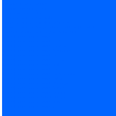
Керамическая изоляция
Удлинители электродов
Штекеры электродов
Запчасти электродов Brahma
Запчасти электродов Kromschroder
Запчасти электродов розжига и ионизации Baltur
Комплектующие электродов Weishaupt
Трансформаторы розжига
Трансформаторы розжига FIDA
Трансформаторы розжига Danfoss
Трансформаторы розжига Weishaupt
Трансформаторы розжига Elco
Трансформаторы розжига Ecoflam
Трансформаторы розжига Riello
Трансформаторы розжига FBR
Трансформаторы розжига Lamborghini
Трансформаторы розжига Baltur
Трансформаторы розжига CibUnigas
Трансформаторы розжига Giersch
Трансформаторы розжига Dreizler
Трансформаторы поджига Dungs
Трансформаторы розжига Brahma
Трансформаторы розжига Cofi
Трансформаторы розжига Honeywell
Трансформаторы розжига Kromschroder