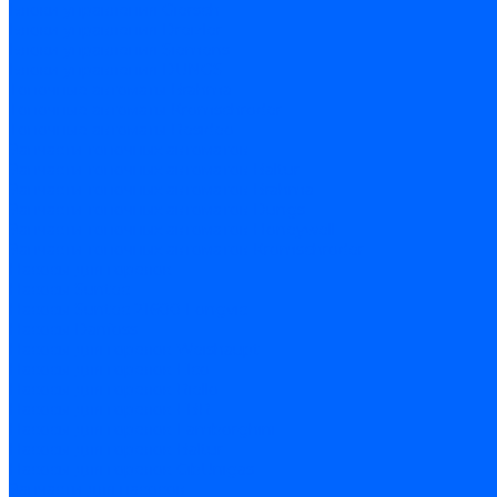
Блоки управления Giersch
Блоки управления Dreizler
Блоки управления Siemens
Блоки управления DUNGS
Топочные автоматы Brahma
Топочные автоматы Kromschroder
Топочные автоматы Resideo
Запчасти топочных автоматов
Запчасти топочных автоматов Baltur
Запчасти топочных автоматов Brahma
Запчасти топочных автоматов Dungs
Запчасти топочных автоматов Honeywell
Запчасти топочных автоматов Kromschroder
Насосы для горелок
Насосы Suntec
Насосы Suntec 21600 Longvic
Насосы Danfoss
Насосы для горелок Weishaupt
Насосы для горелок Elco
Насосы для горелок Riello
Насосы для горелок FBR
Насосы для горелок Lamborghini
Насосы для горелок Baltur
Насосы для горелок CibUnigas
Запчасти для насосов