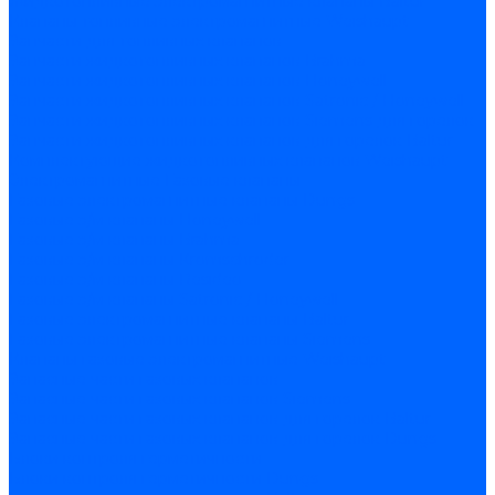
Жидкотопливные электромагнитные клапаны Baltur
Клапаны топливные электромагнитные Weishaupt
Запчасти для топливных клапанов
Запчасти жидкотопливных клапанов Brahma
Запчасти жидкотопливных клапанов Honeywell
Запчасти жидкотопливных клапанов Satronic / Honeywell
Запчасти жидкотопливных клапанов Siemens для горелок
Запчасти жидкотопливных клапанов для горелок Baltur
Комплектующие жидкотопливных клапанов Weishaupt
Электромагнитные Газовые клапаны
Газовые электромагнитные клапаны Dungs
Газовые э/м клапаны Honeywell
Газовые э/м клапаны Brahma
Газовые э/м клапаны Kromschroder
Газовые э/м клапаны Resideo
Газовые э/м клапаны Satronic / Honeywell
Газовые электромагнитные клапаны Baltur
Газовые электромагнитные клапаны Siemens
Клапаны газовые электромагнитные Weishaupt
Запасные части газовых клапанов
Запасные части газовых клапанов Siemens
Запасные части газовых клапанов для горелок Baltur
Запасные части газовых клапанов для горелок Dungs
Блоки контроля герметичности
Блоки контроля герметичности Dungs