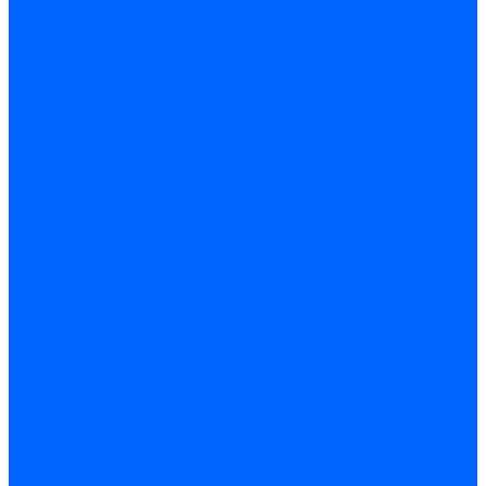
Запчасти насосов для горелок Baltur
Электроды поджига и ионизации
Электроды Weishaupt
Электроды ионизации Weishaupt
Электроды розжига Weishaupt
Электроды Elco
Электроды ионизации Elco
Электроды розжига Elco
Блоки электродов розжига Elco
Комплекты электродов Elco
Электроды Ecoflam
Электроды ионизации Ecoflam
Электроды розжига Ecoflam
Блоки электродов розжага Ecoflam
Комплекты электродов Ecoflam
Электроды Riello
Электроды ионизации Riello
Электроды розжига Riello
Комплекты электродов Riello
Электроды Lamborghini
Электроды ионизации Lamborghini
Электроды розжига Lamborghini
Блоки электродов Lamborghini
Электроды поджига и ионизации Baltur
Электроды ионизации Baltur