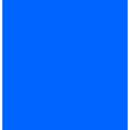
Трубы жаровые Weishaupt
Трубы жаровые Ecoflam
Трубы жаровые FBR
Трубы жаровые Lamborghini
Трубы жаровые Baltur
Жаровые трубы для газовых горелок Baltur
Трубы жаровые CibUnigas
Жаровые трубы Honeywell
Жаровые трубы Kromschroder
Комплектующие жаровых труб
Уравнительные диски
Уравнительные диски Elco
Уравнительные диски Ecoflam
Уравнительные диски Riello
Уравнительные диски FBR
Уравнительные диски Lamborhgini
Завихрители Dreizler
Уравнительные диски Giersch
Диффузоры
Диффузоры Ecoflam
Фланцы
Прокладки фланца
Прокладки фланца Ecoflam
Прокладки фланца FBR
Комплекты удлинения головы сгорания