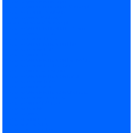
Кабели поджига и ионизации
Кабели поджига и ионизации Weishaupt
Кабели ионизации Weishaupt
Кабели поджига Weishaupt
Комплекты кабелей Weishaupt
Кабели поджига и ионизации Ecoflam
Кабели поджига Ecoflam
Кабели ионизации Ecoflam
Кабели поджига и ионазации FBR
Кабели ионизации FBR
Кабели поджига FBR
Кабели поджига и ионазации Lamborhini
Кабели ионизации Lamborghini
Кабели поджига Lamborghini
Кабели поджига и ионазации Baltur
Кабели ионизации Baltur
Кабели поджига Baltur
Кабели поджига и ионазации CibUnigas
Кабели ионизации CibUnigas
Кабели поджига CibUnigas
Кабели ионизации
Кабели поджига
Кабели в комплекте
Кабели электродов Cofi
Кабели электродов Dungs