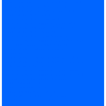
Запчасти жаровых труб Honeywell для горелок
Запчасти жаровых труб Kromschroder
Запчасти жаровых труб для горелок Baltur
Уравнительные диски Baltur
Компоненты газовой трубы Baltur
Компоненты жидкотопливной трубы Baltur
Комплектующие жаровых труб Weishaupt
Уравнительные диски Weishaupt
Компоненты газовой трубы Weishaupt
Компоненты жидкотопливной трубы Weishaupt
Уплотнения головы сгорания Weishaupt
Комплектующие к запорной арматуре
Затворы Siemens
Комплектующие к запорной арматуре Baltur
Комплектующие к запорной арматуре Siemens
Прочие запчасти для горелки
Компоненты жидкотопливной трубы Delavan
Компоненты жидкотопливной трубы Honeywell
Контрольно-измерительные приборы
Датчики давления Dungs
Датчики давления Siemens
Краны и клапаны Kromschroder
Принадлежности Brahma для горелок
Принадлежности Honeywell для горелок
Принадлежности Siemens для горелок