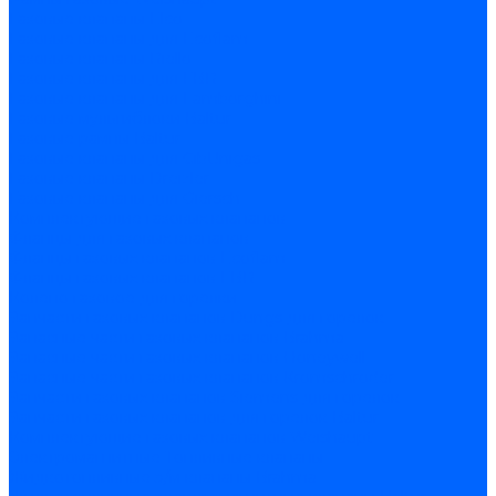
Газовые клапаны Elco
Газовые клапаны для Ecoflam
Газовые клапаны Riello
Газовые клапаны для FBR
Газовые клапаны для Lamborghini
Газовые мультиблоки Baltur
Газовые рампы Baltur
Газовые клапаны для CibUnigas
Газовые клапаны Dreizler
Газовые клапаны для Giersch
Комплектующие газовых клапанов
Фланцы для газовых клапанов
Фланцы газовых клапанов Ecoflam
Фланцы газовых клапанов FBR
Колено газовое для горелки
Запчасти газовых клапанов Dungs для горелок
Запасные части газовых клапанов Brahma
Запасные части газовых клапанов Honeywell
Запасные части газовых клапанов Kromschroder
Запчасти газовых клапанов Siemens для горелок
Запчасти газовых клапанов для горелок Baltur
Комплектующие газовых клапанов Weishaupt
Электромагнитные Топливные клапаны
Жидкотопливные э/м клапаны Brahma