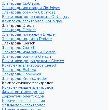
Электроды CibUnigas
Электроды ионизации CibUnigas
Электроды розжига CibUnigas
Блоки электродов розжига CibUnigas
Комплекты электродов CibUnigas
Электроды Dreizler
Электроды Dreizler
Электроды ионизации Dreizler
Электроды поджига Dreizler
Электроды Giersch
Электроды Giersch
Электроды ионизации Giersch
Электроды розжига Giersch
Блоки электродов розжига Giersch
Комплекты электродов Giersch
Электроды Brahma
Электроды Honeywell
Электроды Kromschroder
Комплектующие электродов
Комплектующие электродов
Фиксаторы электродов
Держатели электродов
Керамическая изоляция
Удлинители электродов
Штекеры электродов