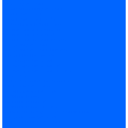
Запчасти для котлов
Автоматы горения для котлов
Горелки для котлов
Горелки для котлов Buderus
Газовые клапаны для котлов
Датчики температуры котла
Датчики температуры BAXI
Датчики температуры Buderus
Электроды для котлов
Электроды для котлов Buderus
Циркуляционные насосы
Вентиляторы для котлов
Вентиляторы для котлов BAXI
Вентиляторы для котлов Buderus
Термостаты
Термостаты комнатные Siemens
Инжекторы для котлов
Панели управления котла
Аноды магниевые
Аноды магниевые BAXI
Аноды магниевые Buderus
Комплекты перехода котла на сжиженный газ
Электромоторы для котла
Теплообменники для котлов
Байпас