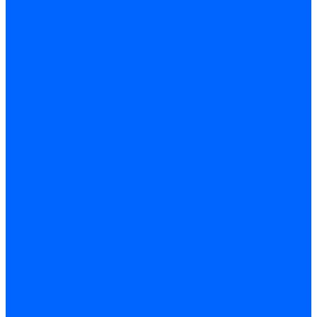
Регуляторы соотношения топливо-воздух
Приводы гидравлические
Регуляторы и сцепления
Шарнирные соединения
Кабели сервопривода
Держатель сервопривода
Шкалы воздушных заслонок
Запасные части сервоприводов и заслонок Siemens для
горелок
Запасные части сервоприводов и заслонок для горелок
Baltur
Запчасти сервоприводов Honeywell
Запчасти сервоприводов Kromschroder
Комплектующие сервоприводов Weishaupt
Заслонки для горелок
Воздушные заслонки Ecoflam
Воздушные заслонки Lamborghini
Заслонки Dungs для горелок
Заслонки Honeywell для горелок
Заслонки Kromschroder для горелок
Заслонки Siemens для горелок
Заслонки воздушные и газовые Weishaupt
Заслонки для горелок Baltur
Электрокомпоненты, ЖК дисплеи, БУИ для горелок
Миниконтакторы для горелок