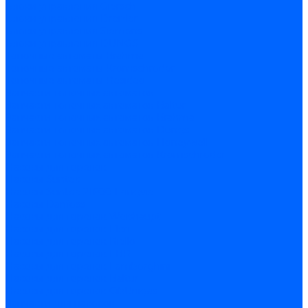
Блоки управления Giersch
Блоки управления Dreizler
Блоки управления Siemens
Блоки управления DUNGS
Топочные автоматы Brahma
Топочные автоматы Kromschroder
Топочные автоматы Resideo
Запчасти топочных автоматов
Запчасти топочных автоматов Baltur
Запчасти топочных автоматов Brahma
Запчасти топочных автоматов Dungs
Запчасти топочных автоматов Honeywell
Запчасти топочных автоматов Kromschroder
Насосы для горелок
Насосы Suntec
Насосы Suntec 21600 Longvic
Насосы Danfoss
Насосы для горелок Weishaupt
Насосы для горелок Elco
Насосы для горелок Riello
Насосы для горелок FBR
Насосы для горелок Lamborghini
Насосы для горелок Baltur
Насосы для горелок CibUnigas
Запчасти для насосов