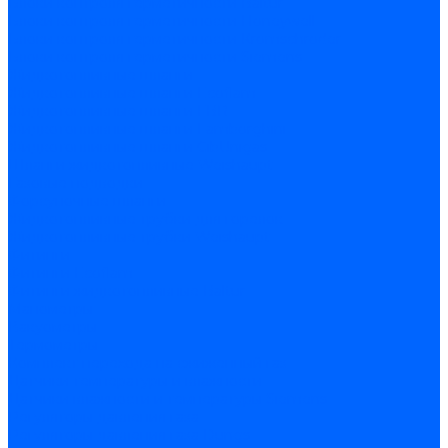
Блоки контроля герметичности Baltur
Блоки контроля герметичности Honeywell
Блоки контроля герметичности Kromschroder
Блоки контроля герметичности Siemens
Жидкотопливные шланги
Жидкотопливные шланги Ecoflam
Жидкотопливные шланги FBR
Жидкотопливные шланги Lamborghini
Жидкотопливные шланги CibUnigas
Шланги жидкотопливные Weishaupt
Газовые подводки
Форсуночные шланги
Жидкотопливные трубки для горелок
Жидкотопливные трубки Weishaupt
Фитинги
Фитинги Ecoflam
Фитинги жидкотопливные Baltur
Манометры
Вакуометры
Термометры
Комплект перехода на сжиженный газ
Датчики температуры и влажности
Датчики влажности и температуры Siemens
Регуляторы давления газа
Регуляторы давления газа Dungs