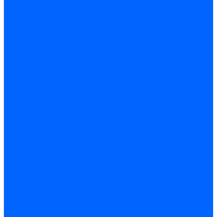
Регуляторы давления газа Baltur
Регуляторы давления газа Honeywell
Регуляторы давления газа Kromschroder
Регуляторы давления газа Siemens
Регуляторы давления газа Weishaupt
Комплектующие регуляторов давления
Запчасти регуляторов давления Dungs
Запасные части регуляторов давления Honeywell
Запчасти регуляторов давления Kromschroder
Компенсатор газовый
Пружины
Ёршики
Корпусные части, прокладки, винты и прочее
Кожухи
Кожухи Ecoflam
Кожухи FBR
Кожухи Lamborghini
Смотровые стекла
Заглушки, Винты
Заглушки, винты Weishaupt
Пластины панелей управления
Прокладки, стопортные кольца, уплотнения
Weishaupt прокладки, стопортные кольца, уплотнения
Панели управления
Трубы жаровые