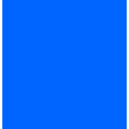
Кабели электродов Honeywell
Кабели электродов Kromschroder
Комплектующие кабелей
Запчасти кабелей розжига и ионизации Baltur
Комплектующие кабелей поджига и ионизации Weishaupt
Сервоприводы
Сервоприводы Siemens
Сервоприводы Weishaupt
Сервоприводы Elco
Сервоприводы Ecoflam
Сервоприводы Riello
Сервоприводы FBR
Сервоприводы Lamborghini
Сервоприводы Baltur
Сервоприводы CibUnigas
Сервоприводы Honeywell
Сервоприводы Dreizler
Сервоприводы Giersch
Сервоприводы Dungs
Сервоприводы Kromschroder
Сервоприводы Satronic / Honeywell
Комплектующие для сервоприводов
Вал воздушной заслонки
Пластина эластичная
Пружины сервоприводов