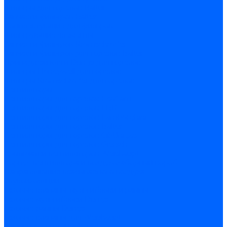
Фильтры для горелок Baltur
Запчасти фильтров Baltur
Комплектующие для фильров
Фильтрующие элементы
Запчасти фильтров Kromschroder
Запчасти фильтров для горелок Baltur
Принадлежности Dungs для горелок
Фильтры Honeywell для горелок
Фильтры Kromschroder для горелок
Вентиляторы
Вентиляторы для горелок Ecoflam
Вентиляторы для горелок FBR
Вентиляторы для горелок Lamborghini
Вентиляторы для горелок Baltur
Вентиляторы для горелок CibUnigas
Вентиляторы для горелок Giersch
Крыльчатки вентиляторов Weishaupt
Корпус вентилятора и воздухозаборный короб
Направляющие всасываемого воздуха
Звукоизоляции
Газовые клапаны, мультиблоки и рампы
Газовые мультиблоки Dungs
Газовые рампы Dungs
Газовые клапаны для Weishaupt
Рампы газовые Weishaupt