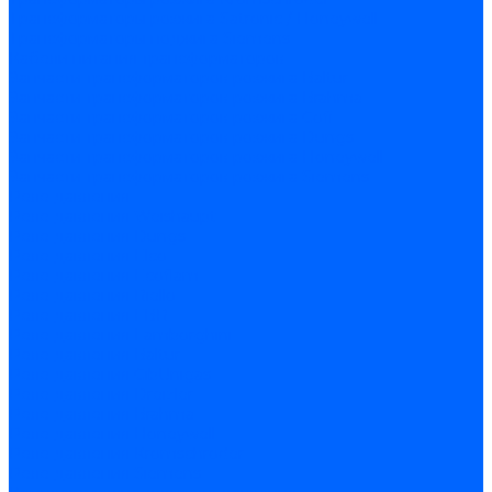
Трансформаторы розжига Satronic / Honeywell
Трансформаторы поджига Siemens
Кабели питания трансформаторов
Запчасти трансформаторов розжига Baltur
Запчасти трансформаторов розжига Brahma
Запчасти трансформаторов розжига Cofi
Запчасти трансформаторов розжига Dungs
Запчасти трансформаторов розжига Honeywell
Запчасти трансформаторов розжига Siemens
Реле давления
Реле давления Weishaupt
Реле давления Dungs
Реле давления Elco
Реле давления Ecoflam
Реле давления Riello
Реле давления FBR
Реле давления Lamborghini
Реле давления Baltur
Реле давления CibUnigas
Реле давления Dreizler
Реле давления Brahma
Реле давления Honeywell
Реле давления Kromschroder
Реле давления Siemens