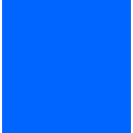
Доставка и оплата
Гарантия и условия возврата
Контакты
...
Каталог товаров
Запчасти для горелок
Блоки управления
Топочные автоматы Siemens
Менеджеры горения Weishaupt
Блоки управления Elco
Блоки управления Ecoflam
Блоки управления Riello
Блоки управления FBR
Топочные автоматы Honeywell
Блоки управления Lamborghini
Блоки управления Baltur
Блоки управления CibUnigas