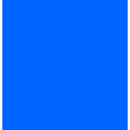
Электродвигатели для горелок Lamborghini
Электродвигатели для горелок Baltur
Электродвигатели для горелок CibUnigas
Электродвигатели для горелок Dreizler
Электродвигатели для горелок Giersch
Комплектующие электродвигателей
Конденсаторы
Конденсаторы электродвигателей Ecoflam
Конденсаторы электродвигателей FBR
Конденсаторы электродвигателей CibUnigas
Конденсаторы электродвигателей Lamborghini
Конденсаторы электродвигателей Baltur
Кабели электродвигателей
Кабели питания электродвигателей FBR
Кабели питания электродвигателей Lamborghini
Кабели питания электродвигателей CibUnigas
Фланцы электродвигателей
Фланцы электродвигателей Ecoflam
Сцепления электродвигателей
Сцепления электродвигателей FBR
Комплектующие электродвигателей Weishaupt
Конденсаторы электродвигателей Weishaupt
Сцепления электродвигателей Weishaupt
Фильры топливные и газовые
Фильтры Dungs для горелок