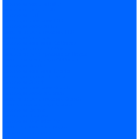
Электроды розжига Baltur
Блоки электродов Baltur
Электроды FBR
Электроды ионизации FBR
Электроды розжига FBR
Блоки электродов розжига FBR
Электроды CibUnigas
Электроды ионизации CibUnigas
Электроды розжига CibUnigas
Блоки электродов розжига CibUnigas
Комплекты электродов CibUnigas
Электроды Dreizler
Электроды ионизации Dreizler
Электроды поджига Dreizler
Электроды Giersch
Электроды ионизации Giersch
Электроды розжига Giersch
Блоки электродов розжига Giersch
Комплекты электродов Giersch
Электроды Brahma
Электроды Honeywell
Электроды Kromschroder
Комплектующие электродов
Фиксаторы электродов
Держатели электродов