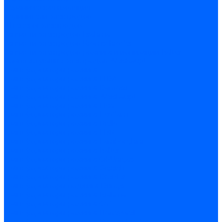
Керамическая изоляция
Удлинители электродов
Штекеры электродов
Запчасти электродов Brahma
Запчасти электродов Kromschroder
Запчасти электродов розжига и ионизации Baltur
Комплектующие электродов Weishaupt
Трансформаторы розжига
Трансформаторы розжига FIDA
Трансформаторы розжига Danfoss
Трансформаторы розжига Weishaupt
Трансформаторы розжига Elco
Трансформаторы розжига Ecoflam
Трансформаторы розжига Riello
Трансформаторы розжига FBR
Трансформаторы розжига Lamborghini
Трансформаторы розжига Baltur
Трансформаторы розжига CibUnigas
Трансформаторы розжига Giersch
Трансформаторы розжига Dreizler
Трансформаторы поджига Dungs
Трансформаторы розжига Brahma
Трансформаторы розжига Cofi
Трансформаторы розжига Honeywell
Трансформаторы розжига Kromschroder