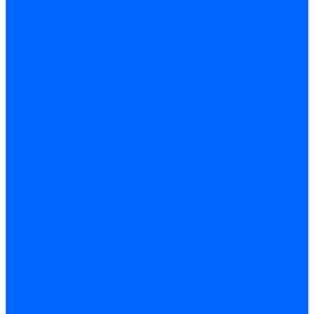
Датчики пламени Siemens
Датчики пламени Ecoflam
Датчики пламени FBR
Датчики пламени Lamborghini
Датчики пламени Baltur
Датчики пламени CibUnigas
Датчики пламени Satronic / Honeywell
Датчики пламени Giersch
Датчики пламени Brahma
Датчики пламени Dungs
Датчики пламени Honeywell
Датчики пламени Kromschroder
Датчики пламени Resideo
Датчики пламени Weishaupt
Комплектующие Датчиков пламени
Запчасти датчиков пламени Siemens для горелок
Кабели дитчиков пламени
Фиксаторы
Запасные части датчиков пламени Satronic / Honeywell
Запасные части датчиков пламени Brahma
Запасные части датчиков пламени Honeywell
Запасные части датчиков пламени Kromschroder
Запасные части датчиков пламени Resideo
Запасные части датчиков пламени для горелок Baltur
Комплектующие датчиков пламени Weishaupt