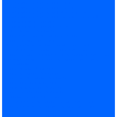
Принадлежности для горелок Baltur
Принадлежности для горелок Delavan
Принадлежности для горелок Kromschroder
Принадлежности для горелок Satronic / Honeywell
Промышленная автоматика
Промышленная автоматика Siemens
Прочие запчасти Weishaupt
Горелки для котлов дизельные и газовые
Газовые горелки для котлов
Одноступенчатые газовые горелки для котлов
Двухступенчатые газовые горелки для котлов
Газовые горелки с механической модуляцией для котлов
Weishaupt горелки: газовые, дизельные, мазутные и
двухтопливные
Горелки газовые Weishaupt
Горелки дизельные Weishaupt
Горелки газодизельные Weishaupt
Горелки мазутные Weishaupt
Горелки газомазутные Weishaupt
Горелки керосиновые Weishaupt
Дизельные горелки для котлов
Двухступенчатые дизельные горелки для котлов
Одноступенчатые дизельные горелки для котлов
Горелки для котлов отопления Baltur
Горелки для котлов отопления Kromschroder