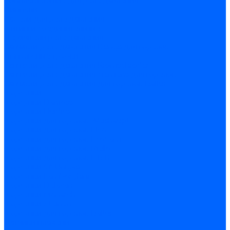
Комплектующие для реле давления
Ниппели
Кабели для реле давления
Фитинги соединительные
Держатели реле давления
Запчасти реле давления Dungs для горелок
Импульсные трубки
Запчасти реле давления Kromschroder
Запчасти реле давления Siemens для горелок
Запчасти реле давления для горелок Baltur
Форсунки
Форсунки Danfoss
Форсунки Fluidics
Форсунки для горелок Weishaupt
Форсунки для горелок Elco
Форсунки для горелок Ecoflam
Форсунки для горелок Riello
Форсунки для горелок F.B.R.
Форсунки CibUnigas
Форсунки Lamborghini
Форсунки Delavan
Форсунки Monarch
Форсунки Steinen
Форсунки для горелок Baltur
Датчики пламени