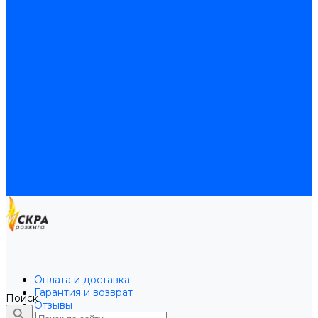
Байпасы BAXI
Кабели для котлов
Трубки соединительные для котлов
Платы электронные для котлов
Прокладки для котлов
Расширительные баки
Расширительные баки BAXI
Расширительные баки Buderus
Прочие запчасти для котлов
Запчасти Honeywell для котлов
Запчасти Resideo для котлов
Запчасти для котлов Brahma
Доставка и оплата
Гарантия и условия возврата
Контакты
Оплата и доставка
Гарантия и возврат
Поиск
Отзывы