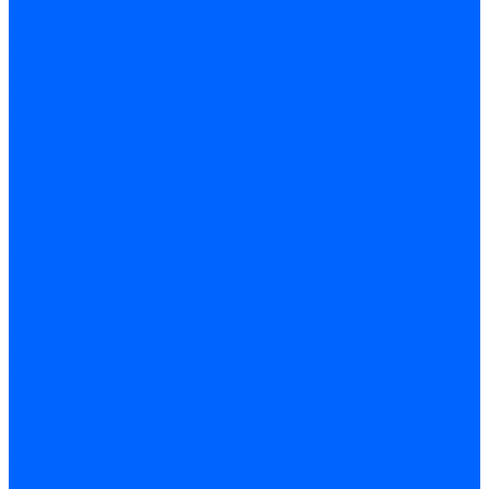
Миниконтакторы FBR
ЖК дисплеи, БУИ для горелок
ЖК дисплеи для горелок Elco
ЖК дисплеи для горелок Ecoflam
ЖК дисплеи для горелок Lamborghini
ЖК дисплеи DUNGS для горелок
Электрокомпоненты Satronic / Honeywell
Электрокомпоненты Baltur
Электрокомпоненты Brahma
Электрокомпоненты Cofi
Электрокомпоненты Dungs
Электрокомпоненты Honeywell
Переключатели потоков Honeywell
Электрокомпоненты Kromschroder
Электрокомпоненты Resideo
Электрокомпоненты Siemens
Электрокомпоненты Weishaupt
Миниконтакторы Weishaupt
ЖК дисплеи, БУИ Weishaupt
Электродвигатели
Электродвигатели для горелок Weishaupt
Электродвигатели для горелок Elco
Электродвигатели для горелок Ecoflam
Электродвигатели для горелок Riello
Электродвигатели для горелок FBR