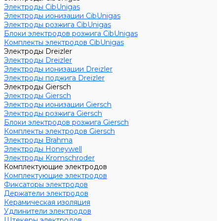
Электроды CibUnigas
Электроды ионизации CibUnigas
Электроды розжига CibUnigas
Блоки электродов розжига CibUnigas
Комплекты электродов CibUnigas
Электроды Dreizler
Электроды Dreizler
Электроды ионизации Dreizler
Электроды поджига Dreizler
Электроды Giersch
Электроды Giersch
Электроды ионизации Giersch
Электроды розжига Giersch
Блоки электродов розжига Giersch
Комплекты электродов Giersch
Электроды Brahma
Электроды Honeywell
Электроды Kromschroder
Комплектующие электродов
Комплектующие электродов
Фиксаторы электродов
Держатели электродов
Керамическая изоляция
Удлинители электродов
Штекеры электродов