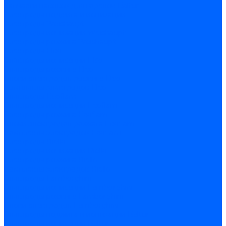
Запчасти насосов для горелок Baltur
Электроды поджига и ионизации
Электроды Weishaupt
Электроды ионизации Weishaupt
Электроды розжига Weishaupt
Электроды Elco
Электроды ионизации Elco
Электроды розжига Elco
Блоки электродов розжига Elco
Комплекты электродов Elco
Электроды Ecoflam
Электроды ионизации Ecoflam
Электроды розжига Ecoflam
Блоки электродов розжага Ecoflam
Комплекты электродов Ecoflam
Электроды Riello
Электроды ионизации Riello
Электроды розжига Riello
Комплекты электродов Riello
Электроды Lamborghini
Электроды ионизации Lamborghini
Электроды розжига Lamborghini
Блоки электродов Lamborghini
Электроды поджига и ионизации Baltur
Электроды ионизации Baltur