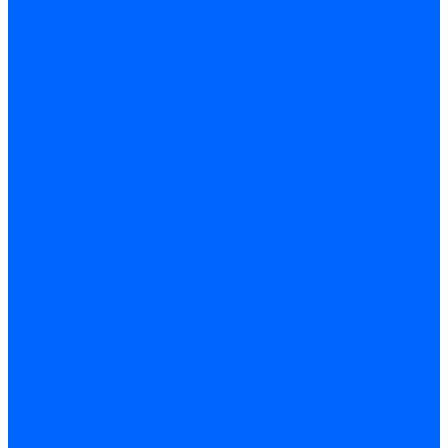
Кабели поджига и ионизации
Кабели поджига и ионизации Weishaupt
Кабели ионизации Weishaupt
Кабели поджига Weishaupt
Комплекты кабелей Weishaupt
Кабели поджига и ионизации Ecoflam
Кабели поджига Ecoflam
Кабели ионизации Ecoflam
Кабели поджига и ионазации FBR
Кабели ионизации FBR
Кабели поджига FBR
Кабели поджига и ионазации Lamborhini
Кабели ионизации Lamborghini
Кабели поджига Lamborghini
Кабели поджига и ионазации Baltur
Кабели ионизации Baltur
Кабели поджига Baltur
Кабели поджига и ионазации CibUnigas
Кабели ионизации CibUnigas
Кабели поджига CibUnigas
Кабели ионизации
Кабели поджига
Кабели в комплекте
Кабели электродов Cofi
Кабели электродов Dungs