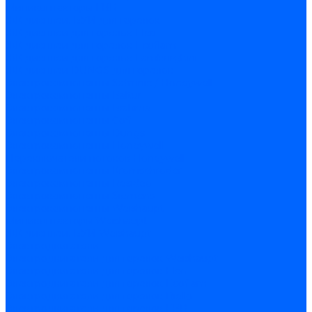
Миниконтакторы FBR
ЖК дисплеи, БУИ для горелок
ЖК дисплеи для горелок Elco
ЖК дисплеи для горелок Ecoflam
ЖК дисплеи для горелок Lamborghini
ЖК дисплеи DUNGS для горелок
Электрокомпоненты Satronic / Honeywell
Электрокомпоненты Baltur
Электрокомпоненты Brahma
Электрокомпоненты Cofi
Электрокомпоненты Dungs
Электрокомпоненты Honeywell
Переключатели потоков Honeywell
Электрокомпоненты Kromschroder
Электрокомпоненты Resideo
Электрокомпоненты Siemens
Электрокомпоненты Weishaupt
Миниконтакторы Weishaupt
ЖК дисплеи, БУИ Weishaupt
Электродвигатели
Электродвигатели для горелок Weishaupt
Электродвигатели для горелок Elco
Электродвигатели для горелок Ecoflam
Электродвигатели для горелок Riello
Электродвигатели для горелок FBR