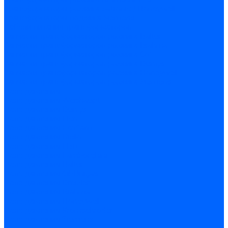
Трансформаторы розжига Satronic / Honeywell
Трансформаторы поджига Siemens
Кабели питания трансформаторов
Запчасти трансформаторов розжига Baltur
Запчасти трансформаторов розжига Brahma
Запчасти трансформаторов розжига Cofi
Запчасти трансформаторов розжига Dungs
Запчасти трансформаторов розжига Honeywell
Запчасти трансформаторов розжига Siemens
Реле давления
Реле давления Weishaupt
Реле давления Dungs
Реле давления Elco
Реле давления Ecoflam
Реле давления Riello
Реле давления FBR
Реле давления Lamborghini
Реле давления Baltur
Реле давления CibUnigas
Реле давления Dreizler
Реле давления Brahma
Реле давления Honeywell
Реле давления Kromschroder
Реле давления Siemens