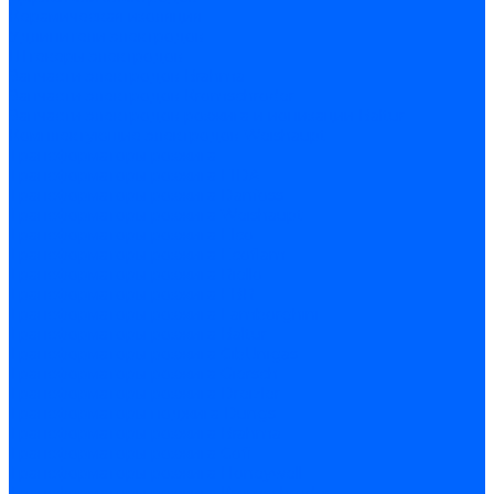
Керамическая изоляция
Удлинители электродов
Штекеры электродов
Запчасти электродов Brahma
Запчасти электродов Kromschroder
Запчасти электродов розжига и ионизации Baltur
Комплектующие электродов Weishaupt
Трансформаторы розжига
Трансформаторы розжига FIDA
Трансформаторы розжига Danfoss
Трансформаторы розжига Weishaupt
Трансформаторы розжига Elco
Трансформаторы розжига Ecoflam
Трансформаторы розжига Riello
Трансформаторы розжига FBR
Трансформаторы розжига Lamborghini
Трансформаторы розжига Baltur
Трансформаторы розжига CibUnigas
Трансформаторы розжига Giersch
Трансформаторы розжига Dreizler
Трансформаторы поджига Dungs
Трансформаторы розжига Brahma
Трансформаторы розжига Cofi
Трансформаторы розжига Honeywell
Трансформаторы розжига Kromschroder