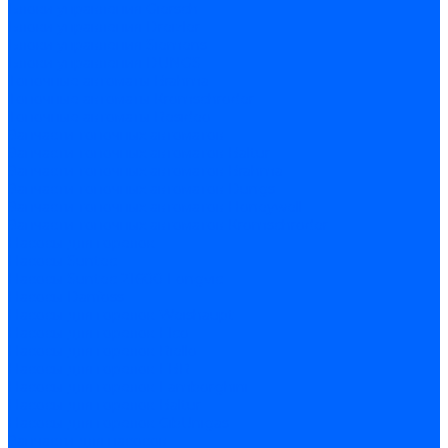
Блоки управления Giersch
Блоки управления Dreizler
Блоки управления Siemens
Блоки управления DUNGS
Топочные автоматы Brahma
Топочные автоматы Kromschroder
Топочные автоматы Resideo
Запчасти топочных автоматов
Запчасти топочных автоматов Baltur
Запчасти топочных автоматов Brahma
Запчасти топочных автоматов Dungs
Запчасти топочных автоматов Honeywell
Запчасти топочных автоматов Kromschroder
Насосы для горелок
Насосы Suntec
Насосы Suntec 21600 Longvic
Насосы Danfoss
Насосы для горелок Weishaupt
Насосы для горелок Elco
Насосы для горелок Riello
Насосы для горелок FBR
Насосы для горелок Lamborghini
Насосы для горелок Baltur
Насосы для горелок CibUnigas
Запчасти для насосов