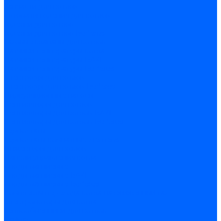
Запчасти для котлов
Автоматы горения для котлов
Горелки для котлов
Горелки для котлов Buderus
Газовые клапаны для котлов
Датчики температуры котла
Датчики температуры BAXI
Датчики температуры Buderus
Электроды для котлов
Электроды для котлов Buderus
Циркуляционные насосы
Вентиляторы для котлов
Вентиляторы для котлов BAXI
Вентиляторы для котлов Buderus
Термостаты
Термостаты комнатные Siemens
Инжекторы для котлов
Панели управления котла
Аноды магниевые
Аноды магниевые BAXI
Аноды магниевые Buderus
Комплекты перехода котла на сжиженный газ
Электромоторы для котла
Теплообменники для котлов
Байпас