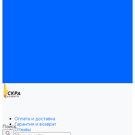
Байпасы BAXI
Кабели для котлов
Трубки соединительные для котлов
Платы электронные для котлов
Прокладки для котлов
Расширительные баки
Расширительные баки BAXI
Расширительные баки Buderus
Прочие запчасти для котлов
Запчасти Honeywell для котлов
Запчасти Resideo для котлов
Запчасти для котлов Brahma
Доставка и оплата
Гарантия и условия возврата
Контакты
Оплата и доставка
Гарантия и возврат
Поиск
Отзывы