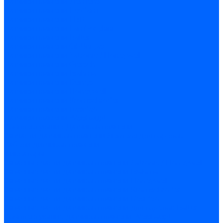
Датчики пламени Siemens
Датчики пламени Ecoflam
Датчики пламени FBR
Датчики пламени Lamborghini
Датчики пламени Baltur
Датчики пламени CibUnigas
Датчики пламени Satronic / Honeywell
Датчики пламени Giersch
Датчики пламени Brahma
Датчики пламени Dungs
Датчики пламени Honeywell
Датчики пламени Kromschroder
Датчики пламени Resideo
Датчики пламени Weishaupt
Комплектующие Датчиков пламени
Запчасти датчиков пламени Siemens для горелок
Кабели дитчиков пламени
Фиксаторы
Запасные части датчиков пламени Satronic / Honeywell
Запасные части датчиков пламени Brahma
Запасные части датчиков пламени Honeywell
Запасные части датчиков пламени Kromschroder
Запасные части датчиков пламени Resideo
Запасные части датчиков пламени для горелок Baltur
Комплектующие датчиков пламени Weishaupt