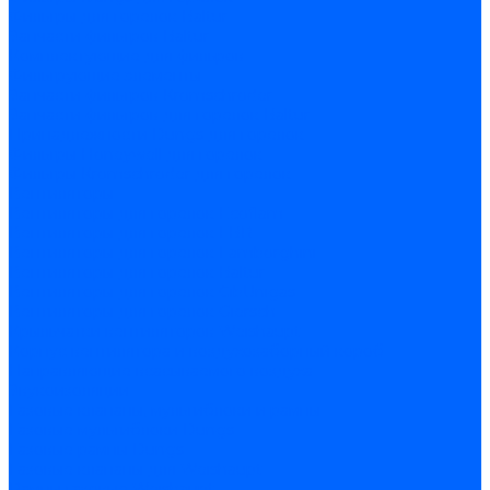
Фильтры для горелок Baltur
Запчасти фильтров Baltur
Комплектующие для фильров
Фильтрующие элементы
Запчасти фильтров Kromschroder
Запчасти фильтров для горелок Baltur
Принадлежности Dungs для горелок
Фильтры Honeywell для горелок
Фильтры Kromschroder для горелок
Вентиляторы
Вентиляторы для горелок Ecoflam
Вентиляторы для горелок FBR
Вентиляторы для горелок Lamborghini
Вентиляторы для горелок Baltur
Вентиляторы для горелок CibUnigas
Вентиляторы для горелок Giersch
Крыльчатки вентиляторов Weishaupt
Корпус вентилятора и воздухозаборный короб
Направляющие всасываемого воздуха
Звукоизоляции
Газовые клапаны, мультиблоки и рампы
Газовые мультиблоки Dungs
Газовые рампы Dungs
Газовые клапаны для Weishaupt
Рампы газовые Weishaupt