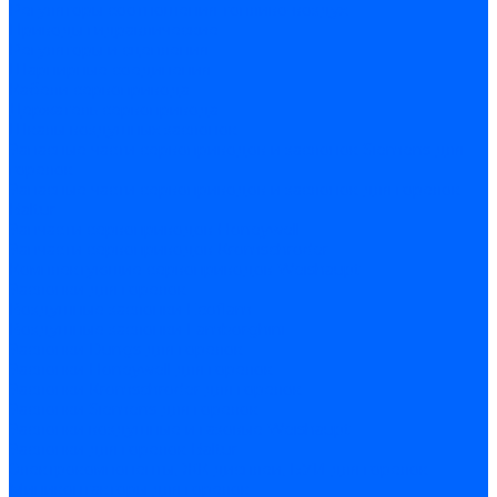
Регуляторы соотношения топливо-воздух
Приводы гидравлические
Регуляторы и сцепления
Шарнирные соединения
Кабели сервопривода
Держатель сервопривода
Шкалы воздушных заслонок
Запасные части сервоприводов и заслонок Siemens для
горелок
Запасные части сервоприводов и заслонок для горелок
Baltur
Запчасти сервоприводов Honeywell
Запчасти сервоприводов Kromschroder
Комплектующие сервоприводов Weishaupt
Заслонки для горелок
Воздушные заслонки Ecoflam
Воздушные заслонки Lamborghini
Заслонки Dungs для горелок
Заслонки Honeywell для горелок
Заслонки Kromschroder для горелок
Заслонки Siemens для горелок
Заслонки воздушные и газовые Weishaupt
Заслонки для горелок Baltur
Электрокомпоненты, ЖК дисплеи, БУИ для горелок
Миниконтакторы для горелок