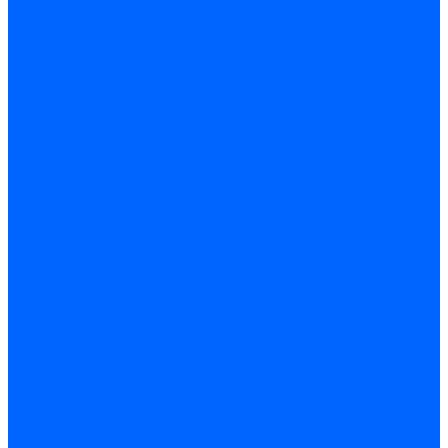
Трубы жаровые Weishaupt
Трубы жаровые Ecoflam
Трубы жаровые FBR
Трубы жаровые Lamborghini
Трубы жаровые Baltur
Жаровые трубы для газовых горелок Baltur
Трубы жаровые CibUnigas
Жаровые трубы Honeywell
Жаровые трубы Kromschroder
Комплектующие жаровых труб
Уравнительные диски
Уравнительные диски Elco
Уравнительные диски Ecoflam
Уравнительные диски Riello
Уравнительные диски FBR
Уравнительные диски Lamborhgini
Завихрители Dreizler
Уравнительные диски Giersch
Диффузоры
Диффузоры Ecoflam
Фланцы
Прокладки фланца
Прокладки фланца Ecoflam
Прокладки фланца FBR
Комплекты удлинения головы сгорания