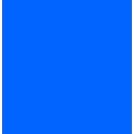
Комплектующие для реле давления
Ниппели
Кабели для реле давления
Фитинги соединительные
Держатели реле давления
Запчасти реле давления Dungs для горелок
Импульсные трубки
Запчасти реле давления Kromschroder
Запчасти реле давления Siemens для горелок
Запчасти реле давления для горелок Baltur
Форсунки
Форсунки Danfoss
Форсунки Fluidics
Форсунки для горелок Weishaupt
Форсунки для горелок Elco
Форсунки для горелок Ecoflam
Форсунки для горелок Riello
Форсунки для горелок F.B.R.
Форсунки CibUnigas
Форсунки Lamborghini
Форсунки Delavan
Форсунки Monarch
Форсунки Steinen
Форсунки для горелок Baltur
Датчики пламени