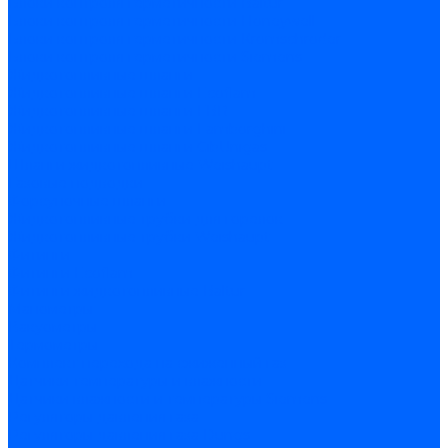
Блоки контроля герметичности Baltur
Блоки контроля герметичности Honeywell
Блоки контроля герметичности Kromschroder
Блоки контроля герметичности Siemens
Жидкотопливные шланги
Жидкотопливные шланги Ecoflam
Жидкотопливные шланги FBR
Жидкотопливные шланги Lamborghini
Жидкотопливные шланги CibUnigas
Шланги жидкотопливные Weishaupt
Газовые подводки
Форсуночные шланги
Жидкотопливные трубки для горелок
Жидкотопливные трубки Weishaupt
Фитинги
Фитинги Ecoflam
Фитинги жидкотопливные Baltur
Манометры
Вакуометры
Термометры
Комплект перехода на сжиженный газ
Датчики температуры и влажности
Датчики влажности и температуры Siemens
Регуляторы давления газа
Регуляторы давления газа Dungs