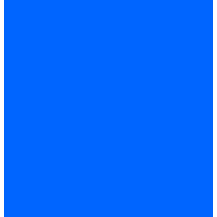
Газовые клапаны Elco
Газовые клапаны для Ecoflam
Газовые клапаны Riello
Газовые клапаны для FBR
Газовые клапаны для Lamborghini
Газовые мультиблоки Baltur
Газовые рампы Baltur
Газовые клапаны для CibUnigas
Газовые клапаны Dreizler
Газовые клапаны для Giersch
Комплектующие газовых клапанов
Фланцы для газовых клапанов
Фланцы газовых клапанов Ecoflam
Фланцы газовых клапанов FBR
Колено газовое для горелки
Запчасти газовых клапанов Dungs для горелок
Запасные части газовых клапанов Brahma
Запасные части газовых клапанов Honeywell
Запасные части газовых клапанов Kromschroder
Запчасти газовых клапанов Siemens для горелок
Запчасти газовых клапанов для горелок Baltur
Комплектующие газовых клапанов Weishaupt
Электромагнитные Топливные клапаны
Жидкотопливные э/м клапаны Brahma