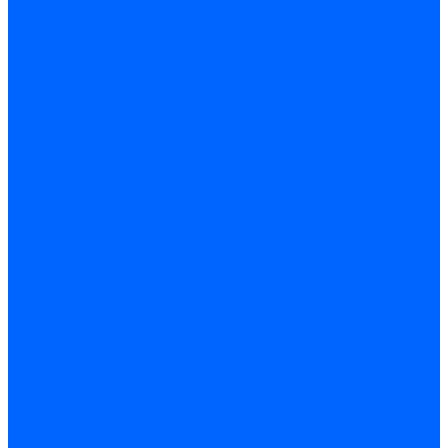
Запчасти жаровых труб Honeywell для горелок
Запчасти жаровых труб Kromschroder
Запчасти жаровых труб для горелок Baltur
Уравнительные диски Baltur
Компоненты газовой трубы Baltur
Компоненты жидкотопливной трубы Baltur
Комплектующие жаровых труб Weishaupt
Уравнительные диски Weishaupt
Компоненты газовой трубы Weishaupt
Компоненты жидкотопливной трубы Weishaupt
Уплотнения головы сгорания Weishaupt
Комплектующие к запорной арматуре
Затворы Siemens
Комплектующие к запорной арматуре Baltur
Комплектующие к запорной арматуре Siemens
Прочие запчасти для горелки
Компоненты жидкотопливной трубы Delavan
Компоненты жидкотопливной трубы Honeywell
Контрольно-измерительные приборы
Датчики давления Dungs
Датчики давления Siemens
Краны и клапаны Kromschroder
Принадлежности Brahma для горелок
Принадлежности Honeywell для горелок
Принадлежности Siemens для горелок