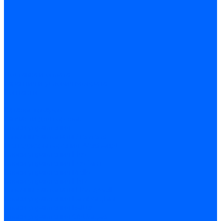
Доставка и оплата
Гарантия и условия возврата
Контакты
...
Каталог товаров
Запчасти для горелок
Блоки управления
Топочные автоматы Siemens
Менеджеры горения Weishaupt
Блоки управления Elco
Блоки управления Ecoflam
Блоки управления Riello
Блоки управления FBR
Топочные автоматы Honeywell
Блоки управления Lamborghini
Блоки управления Baltur
Блоки управления CibUnigas