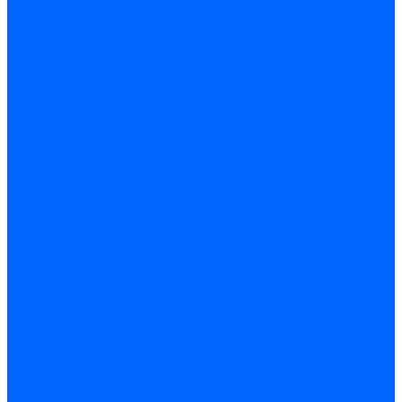
Жидкотопливные электромагнитные клапаны Baltur
Клапаны топливные электромагнитные Weishaupt
Запчасти для топливных клапанов
Запчасти жидкотопливных клапанов Brahma
Запчасти жидкотопливных клапанов Honeywell
Запчасти жидкотопливных клапанов Satronic / Honeywell
Запчасти жидкотопливных клапанов Siemens для горелок
Запчасти жидкотопливных клапанов для горелок Baltur
Комплектующие жидкотопливных клапанов Weishaupt
Электромагнитные Газовые клапаны
Газовые электромагнитные клапаны Dungs
Газовые э/м клапаны Honeywell
Газовые э/м клапаны Brahma
Газовые э/м клапаны Kromschroder
Газовые э/м клапаны Resideo
Газовые э/м клапаны Satronic / Honeywell
Газовые электромагнитные клапаны Baltur
Газовые электромагнитные клапаны Siemens
Клапаны газовые электромагнитные Weishaupt
Запасные части газовых клапанов
Запасные части газовых клапанов Siemens
Запасные части газовых клапанов для горелок Baltur
Запасные части газовых клапанов для горелок Dungs
Блоки контроля герметичности
Блоки контроля герметичности Dungs