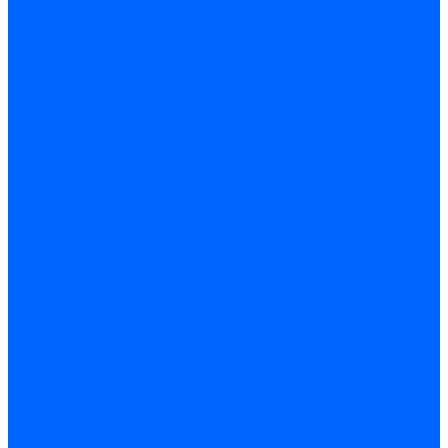
Кабели электродов Honeywell
Кабели электродов Kromschroder
Комплектующие кабелей
Запчасти кабелей розжига и ионизации Baltur
Комплектующие кабелей поджига и ионизации Weishaupt
Сервоприводы
Сервоприводы Siemens
Сервоприводы Weishaupt
Сервоприводы Elco
Сервоприводы Ecoflam
Сервоприводы Riello
Сервоприводы FBR
Сервоприводы Lamborghini
Сервоприводы Baltur
Сервоприводы CibUnigas
Сервоприводы Honeywell
Сервоприводы Dreizler
Сервоприводы Giersch
Сервоприводы Dungs
Сервоприводы Kromschroder
Сервоприводы Satronic / Honeywell
Комплектующие для сервоприводов
Вал воздушной заслонки
Пластина эластичная
Пружины сервоприводов