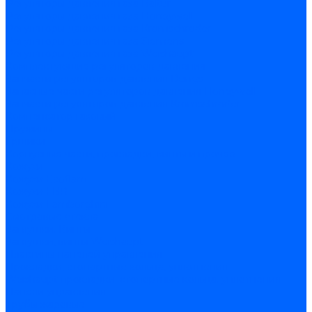
Регуляторы давления газа Baltur
Регуляторы давления газа Honeywell
Регуляторы давления газа Kromschroder
Регуляторы давления газа Siemens
Регуляторы давления газа Weishaupt
Комплектующие регуляторов давления
Запчасти регуляторов давления Dungs
Запасные части регуляторов давления Honeywell
Запчасти регуляторов давления Kromschroder
Компенсатор газовый
Пружины
Ёршики
Корпусные части, прокладки, винты и прочее
Кожухи
Кожухи Ecoflam
Кожухи FBR
Кожухи Lamborghini
Смотровые стекла
Заглушки, Винты
Заглушки, винты Weishaupt
Пластины панелей управления
Прокладки, стопортные кольца, уплотнения
Weishaupt прокладки, стопортные кольца, уплотнения
Панели управления
Трубы жаровые