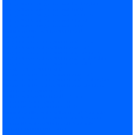
Электродвигатели для горелок Lamborghini
Электродвигатели для горелок Baltur
Электродвигатели для горелок CibUnigas
Электродвигатели для горелок Dreizler
Электродвигатели для горелок Giersch
Комплектующие электродвигателей
Конденсаторы
Конденсаторы электродвигателей Ecoflam
Конденсаторы электродвигателей FBR
Конденсаторы электродвигателей CibUnigas
Конденсаторы электродвигателей Lamborghini
Конденсаторы электродвигателей Baltur
Кабели электродвигателей
Кабели питания электродвигателей FBR
Кабели питания электродвигателей Lamborghini
Кабели питания электродвигателей CibUnigas
Фланцы электродвигателей
Фланцы электродвигателей Ecoflam
Сцепления электродвигателей
Сцепления электродвигателей FBR
Комплектующие электродвигателей Weishaupt
Конденсаторы электродвигателей Weishaupt
Сцепления электродвигателей Weishaupt
Фильры топливные и газовые
Фильтры Dungs для горелок