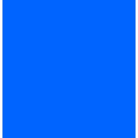
Электроды розжига Baltur
Блоки электродов Baltur
Электроды FBR
Электроды ионизации FBR
Электроды розжига FBR
Блоки электродов розжига FBR
Электроды CibUnigas
Электроды ионизации CibUnigas
Электроды розжига CibUnigas
Блоки электродов розжига CibUnigas
Комплекты электродов CibUnigas
Электроды Dreizler
Электроды ионизации Dreizler
Электроды поджига Dreizler
Электроды Giersch
Электроды ионизации Giersch
Электроды розжига Giersch
Блоки электродов розжига Giersch
Комплекты электродов Giersch
Электроды Brahma
Электроды Honeywell
Электроды Kromschroder
Комплектующие электродов
Фиксаторы электродов
Держатели электродов