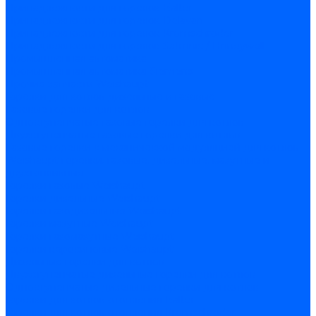
Принадлежности для горелок Baltur
Принадлежности для горелок Delavan
Принадлежности для горелок Kromschroder
Принадлежности для горелок Satronic / Honeywell
Промышленная автоматика
Промышленная автоматика Siemens
Прочие запчасти Weishaupt
Горелки для котлов дизельные и газовые
Газовые горелки для котлов
Одноступенчатые газовые горелки для котлов
Двухступенчатые газовые горелки для котлов
Газовые горелки с механической модуляцией для котлов
Weishaupt горелки: газовые, дизельные, мазутные и
двухтопливные
Горелки газовые Weishaupt
Горелки дизельные Weishaupt
Горелки газодизельные Weishaupt
Горелки мазутные Weishaupt
Горелки газомазутные Weishaupt
Горелки керосиновые Weishaupt
Дизельные горелки для котлов
Двухступенчатые дизельные горелки для котлов
Одноступенчатые дизельные горелки для котлов
Горелки для котлов отопления Baltur
Горелки для котлов отопления Kromschroder