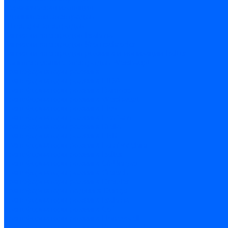
Керамическая изоляция
Удлинители электродов
Штекеры электродов
Запчасти электродов Brahma
Запчасти электродов Kromschroder
Запчасти электродов розжига и ионизации Baltur
Комплектующие электродов Weishaupt
Трансформаторы розжига
Трансформаторы розжига FIDA
Трансформаторы розжига Danfoss
Трансформаторы розжига Weishaupt
Трансформаторы розжига Elco
Трансформаторы розжига Ecoflam
Трансформаторы розжига Riello
Трансформаторы розжига FBR
Трансформаторы розжига Lamborghini
Трансформаторы розжига Baltur
Трансформаторы розжига CibUnigas
Трансформаторы розжига Giersch
Трансформаторы розжига Dreizler
Трансформаторы поджига Dungs
Трансформаторы розжига Brahma
Трансформаторы розжига Cofi
Трансформаторы розжига Honeywell
Трансформаторы розжига Kromschroder