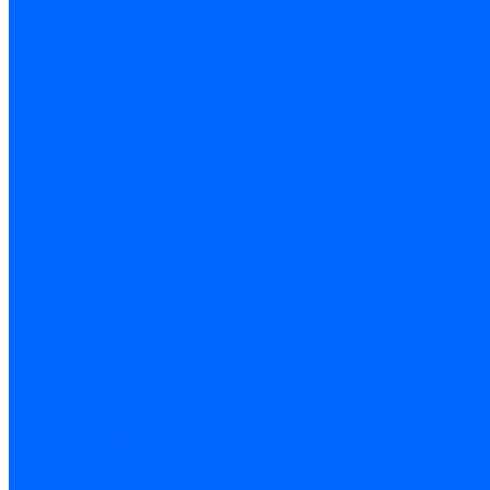
Электроды розжига Baltur
Блоки электродов Baltur
Электроды FBR
Электроды ионизации FBR
Электроды розжига FBR
Блоки электродов розжига FBR
Электроды CibUnigas
Электроды ионизации CibUnigas
Электроды розжига CibUnigas
Блоки электродов розжига CibUnigas
Комплекты электродов CibUnigas
Электроды Dreizler
Электроды ионизации Dreizler
Электроды поджига Dreizler
Электроды Giersch
Электроды ионизации Giersch
Электроды розжига Giersch
Блоки электродов розжига Giersch
Комплекты электродов Giersch
Электроды Brahma
Электроды Honeywell
Электроды Kromschroder
Комплектующие электродов
Фиксаторы электродов
Держатели электродов