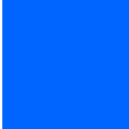
Блоки управления Giersch
Блоки управления Dreizler
Блоки управления Siemens
Блоки управления DUNGS
Топочные автоматы Brahma
Топочные автоматы Kromschroder
Топочные автоматы Resideo
Запчасти топочных автоматов
Запчасти топочных автоматов Baltur
Запчасти топочных автоматов Brahma
Запчасти топочных автоматов Dungs
Запчасти топочных автоматов Honeywell
Запчасти топочных автоматов Kromschroder
Насосы для горелок
Насосы Suntec
Насосы Suntec 21600 Longvic
Насосы Danfoss
Насосы для горелок Weishaupt
Насосы для горелок Elco
Насосы для горелок Riello
Насосы для горелок FBR
Насосы для горелок Lamborghini
Насосы для горелок Baltur
Насосы для горелок CibUnigas
Запчасти для насосов