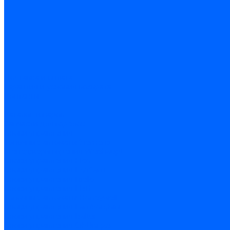
Доставка и оплата
Гарантия и условия возврата
Контакты
...
Каталог товаров
Запчасти для горелок
Блоки управления
Топочные автоматы Siemens
Менеджеры горения Weishaupt
Блоки управления Elco
Блоки управления Ecoflam
Блоки управления Riello
Блоки управления FBR
Топочные автоматы Honeywell
Блоки управления Lamborghini
Блоки управления Baltur
Блоки управления CibUnigas