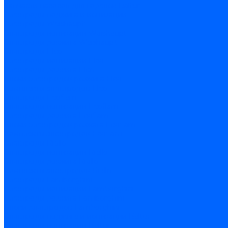
Запчасти насосов для горелок Baltur
Электроды поджига и ионизации
Электроды Weishaupt
Электроды ионизации Weishaupt
Электроды розжига Weishaupt
Электроды Elco
Электроды ионизации Elco
Электроды розжига Elco
Блоки электродов розжига Elco
Комплекты электродов Elco
Электроды Ecoflam
Электроды ионизации Ecoflam
Электроды розжига Ecoflam
Блоки электродов розжага Ecoflam
Комплекты электродов Ecoflam
Электроды Riello
Электроды ионизации Riello
Электроды розжига Riello
Комплекты электродов Riello
Электроды Lamborghini
Электроды ионизации Lamborghini
Электроды розжига Lamborghini
Блоки электродов Lamborghini
Электроды поджига и ионизации Baltur
Электроды ионизации Baltur