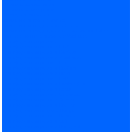
Керамическая изоляция
Удлинители электродов
Штекеры электродов
Запчасти электродов Brahma
Запчасти электродов Kromschroder
Запчасти электродов розжига и ионизации Baltur
Комплектующие электродов Weishaupt
Трансформаторы розжига
Трансформаторы розжига FIDA
Трансформаторы розжига Danfoss
Трансформаторы розжига Weishaupt
Трансформаторы розжига Elco
Трансформаторы розжига Ecoflam
Трансформаторы розжига Riello
Трансформаторы розжига FBR
Трансформаторы розжига Lamborghini
Трансформаторы розжига Baltur
Трансформаторы розжига CibUnigas
Трансформаторы розжига Giersch
Трансформаторы розжига Dreizler
Трансформаторы поджига Dungs
Трансформаторы розжига Brahma
Трансформаторы розжига Cofi
Трансформаторы розжига Honeywell
Трансформаторы розжига Kromschroder