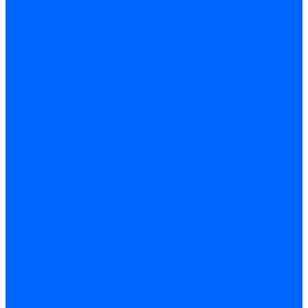
Кабели поджига и ионизации
Кабели поджига и ионизации Weishaupt
Кабели ионизации Weishaupt
Кабели поджига Weishaupt
Комплекты кабелей Weishaupt
Кабели поджига и ионизации Ecoflam
Кабели поджига Ecoflam
Кабели ионизации Ecoflam
Кабели поджига и ионазации FBR
Кабели ионизации FBR
Кабели поджига FBR
Кабели поджига и ионазации Lamborhini
Кабели ионизации Lamborghini
Кабели поджига Lamborghini
Кабели поджига и ионазации Baltur
Кабели ионизации Baltur
Кабели поджига Baltur
Кабели поджига и ионазации CibUnigas
Кабели ионизации CibUnigas
Кабели поджига CibUnigas
Кабели ионизации
Кабели поджига
Кабели в комплекте
Кабели электродов Cofi
Кабели электродов Dungs