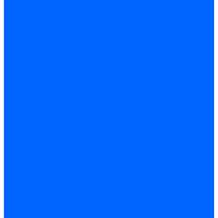
Газовые клапаны Elco
Газовые клапаны для Ecoflam
Газовые клапаны Riello
Газовые клапаны для FBR
Газовые клапаны для Lamborghini
Газовые мультиблоки Baltur
Газовые рампы Baltur
Газовые клапаны для CibUnigas
Газовые клапаны Dreizler
Газовые клапаны для Giersch
Комплектующие газовых клапанов
Фланцы для газовых клапанов
Фланцы газовых клапанов Ecoflam
Фланцы газовых клапанов FBR
Колено газовое для горелки
Запчасти газовых клапанов Dungs для горелок
Запасные части газовых клапанов Brahma
Запасные части газовых клапанов Honeywell
Запасные части газовых клапанов Kromschroder
Запчасти газовых клапанов Siemens для горелок
Запчасти газовых клапанов для горелок Baltur
Комплектующие газовых клапанов Weishaupt
Электромагнитные Топливные клапаны
Жидкотопливные э/м клапаны Brahma