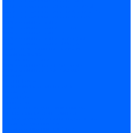
Блоки контроля герметичности Baltur
Блоки контроля герметичности Honeywell
Блоки контроля герметичности Kromschroder
Блоки контроля герметичности Siemens
Жидкотопливные шланги
Жидкотопливные шланги Ecoflam
Жидкотопливные шланги FBR
Жидкотопливные шланги Lamborghini
Жидкотопливные шланги CibUnigas
Шланги жидкотопливные Weishaupt
Газовые подводки
Форсуночные шланги
Жидкотопливные трубки для горелок
Жидкотопливные трубки Weishaupt
Фитинги
Фитинги Ecoflam
Фитинги жидкотопливные Baltur
Манометры
Вакуометры
Термометры
Комплект перехода на сжиженный газ
Датчики температуры и влажности
Датчики влажности и температуры Siemens
Регуляторы давления газа
Регуляторы давления газа Dungs