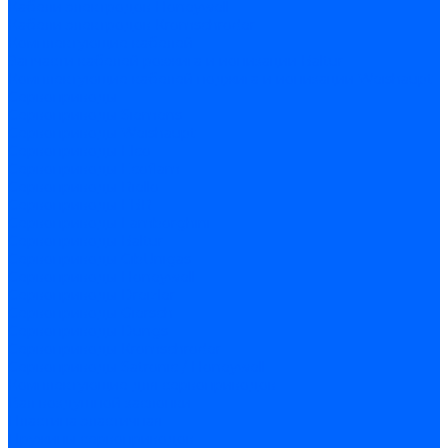
Кабели электродов Honeywell
Кабели электродов Kromschroder
Комплектующие кабелей
Запчасти кабелей розжига и ионизации Baltur
Комплектующие кабелей поджига и ионизации Weishaupt
Сервоприводы
Сервоприводы Siemens
Сервоприводы Weishaupt
Сервоприводы Elco
Сервоприводы Ecoflam
Сервоприводы Riello
Сервоприводы FBR
Сервоприводы Lamborghini
Сервоприводы Baltur
Сервоприводы CibUnigas
Сервоприводы Honeywell
Сервоприводы Dreizler
Сервоприводы Giersch
Сервоприводы Dungs
Сервоприводы Kromschroder
Сервоприводы Satronic / Honeywell
Комплектующие для сервоприводов
Вал воздушной заслонки
Пластина эластичная
Пружины сервоприводов