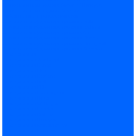
Трансформаторы розжига Satronic / Honeywell
Трансформаторы поджига Siemens
Кабели питания трансформаторов
Запчасти трансформаторов розжига Baltur
Запчасти трансформаторов розжига Brahma
Запчасти трансформаторов розжига Cofi
Запчасти трансформаторов розжига Dungs
Запчасти трансформаторов розжига Honeywell
Запчасти трансформаторов розжига Siemens
Реле давления
Реле давления Weishaupt
Реле давления Dungs
Реле давления Elco
Реле давления Ecoflam
Реле давления Riello
Реле давления FBR
Реле давления Lamborghini
Реле давления Baltur
Реле давления CibUnigas
Реле давления Dreizler
Реле давления Brahma
Реле давления Honeywell
Реле давления Kromschroder
Реле давления Siemens