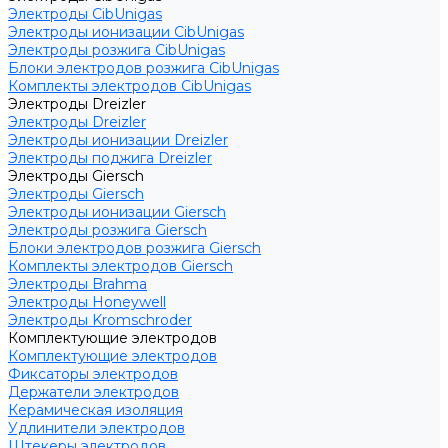
Электроды CibUnigas
Электроды ионизации CibUnigas
Электроды розжига CibUnigas
Блоки электродов розжига CibUnigas
Комплекты электродов CibUnigas
Электроды Dreizler
Электроды Dreizler
Электроды ионизации Dreizler
Электроды поджига Dreizler
Электроды Giersch
Электроды Giersch
Электроды ионизации Giersch
Электроды розжига Giersch
Блоки электродов розжига Giersch
Комплекты электродов Giersch
Электроды Brahma
Электроды Honeywell
Электроды Kromschroder
Комплектующие электродов
Комплектующие электродов
Фиксаторы электродов
Держатели электродов
Керамическая изоляция
Удлинители электродов
Штекеры электродов