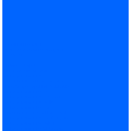
Доставка и оплата
Гарантия и условия возврата
Контакты
...
Каталог товаров
Запчасти для горелок
Блоки управления
Топочные автоматы Siemens
Менеджеры горения Weishaupt
Блоки управления Elco
Блоки управления Ecoflam
Блоки управления Riello
Блоки управления FBR
Топочные автоматы Honeywell
Блоки управления Lamborghini
Блоки управления Baltur
Блоки управления CibUnigas