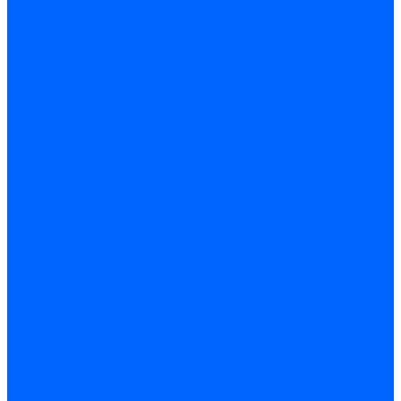
Запчасти насосов для горелок Baltur
Электроды поджига и ионизации
Электроды Weishaupt
Электроды ионизации Weishaupt
Электроды розжига Weishaupt
Электроды Elco
Электроды ионизации Elco
Электроды розжига Elco
Блоки электродов розжига Elco
Комплекты электродов Elco
Электроды Ecoflam
Электроды ионизации Ecoflam
Электроды розжига Ecoflam
Блоки электродов розжага Ecoflam
Комплекты электродов Ecoflam
Электроды Riello
Электроды ионизации Riello
Электроды розжига Riello
Комплекты электродов Riello
Электроды Lamborghini
Электроды ионизации Lamborghini
Электроды розжига Lamborghini
Блоки электродов Lamborghini
Электроды поджига и ионизации Baltur
Электроды ионизации Baltur