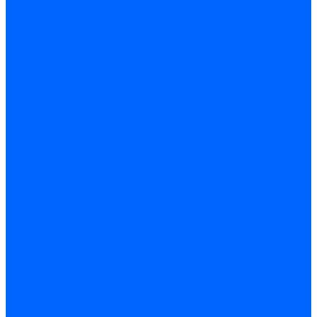
Трубы жаровые Weishaupt
Трубы жаровые Ecoflam
Трубы жаровые FBR
Трубы жаровые Lamborghini
Трубы жаровые Baltur
Жаровые трубы для газовых горелок Baltur
Трубы жаровые CibUnigas
Жаровые трубы Honeywell
Жаровые трубы Kromschroder
Комплектующие жаровых труб
Уравнительные диски
Уравнительные диски Elco
Уравнительные диски Ecoflam
Уравнительные диски Riello
Уравнительные диски FBR
Уравнительные диски Lamborhgini
Завихрители Dreizler
Уравнительные диски Giersch
Диффузоры
Диффузоры Ecoflam
Фланцы
Прокладки фланца
Прокладки фланца Ecoflam
Прокладки фланца FBR
Комплекты удлинения головы сгорания