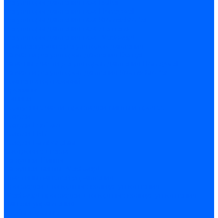
Регуляторы давления газа Baltur
Регуляторы давления газа Honeywell
Регуляторы давления газа Kromschroder
Регуляторы давления газа Siemens
Регуляторы давления газа Weishaupt
Комплектующие регуляторов давления
Запчасти регуляторов давления Dungs
Запасные части регуляторов давления Honeywell
Запчасти регуляторов давления Kromschroder
Компенсатор газовый
Пружины
Ёршики
Корпусные части, прокладки, винты и прочее
Кожухи
Кожухи Ecoflam
Кожухи FBR
Кожухи Lamborghini
Смотровые стекла
Заглушки, Винты
Заглушки, винты Weishaupt
Пластины панелей управления
Прокладки, стопортные кольца, уплотнения
Weishaupt прокладки, стопортные кольца, уплотнения
Панели управления
Трубы жаровые