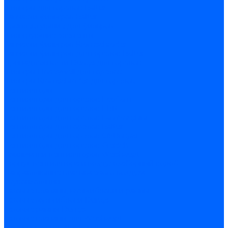
Фильтры для горелок Baltur
Запчасти фильтров Baltur
Комплектующие для фильров
Фильтрующие элементы
Запчасти фильтров Kromschroder
Запчасти фильтров для горелок Baltur
Принадлежности Dungs для горелок
Фильтры Honeywell для горелок
Фильтры Kromschroder для горелок
Вентиляторы
Вентиляторы для горелок Ecoflam
Вентиляторы для горелок FBR
Вентиляторы для горелок Lamborghini
Вентиляторы для горелок Baltur
Вентиляторы для горелок CibUnigas
Вентиляторы для горелок Giersch
Крыльчатки вентиляторов Weishaupt
Корпус вентилятора и воздухозаборный короб
Направляющие всасываемого воздуха
Звукоизоляции
Газовые клапаны, мультиблоки и рампы
Газовые мультиблоки Dungs
Газовые рампы Dungs
Газовые клапаны для Weishaupt
Рампы газовые Weishaupt