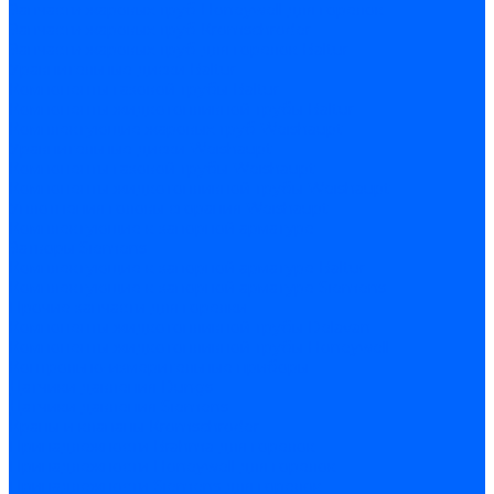
Запчасти жаровых труб Honeywell для горелок
Запчасти жаровых труб Kromschroder
Запчасти жаровых труб для горелок Baltur
Уравнительные диски Baltur
Компоненты газовой трубы Baltur
Компоненты жидкотопливной трубы Baltur
Комплектующие жаровых труб Weishaupt
Уравнительные диски Weishaupt
Компоненты газовой трубы Weishaupt
Компоненты жидкотопливной трубы Weishaupt
Уплотнения головы сгорания Weishaupt
Комплектующие к запорной арматуре
Затворы Siemens
Комплектующие к запорной арматуре Baltur
Комплектующие к запорной арматуре Siemens
Прочие запчасти для горелки
Компоненты жидкотопливной трубы Delavan
Компоненты жидкотопливной трубы Honeywell
Контрольно-измерительные приборы
Датчики давления Dungs
Датчики давления Siemens
Краны и клапаны Kromschroder
Принадлежности Brahma для горелок
Принадлежности Honeywell для горелок
Принадлежности Siemens для горелок