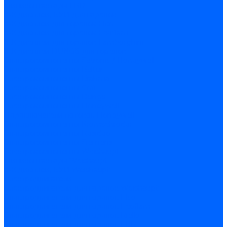
Миниконтакторы FBR
ЖК дисплеи, БУИ для горелок
ЖК дисплеи для горелок Elco
ЖК дисплеи для горелок Ecoflam
ЖК дисплеи для горелок Lamborghini
ЖК дисплеи DUNGS для горелок
Электрокомпоненты Satronic / Honeywell
Электрокомпоненты Baltur
Электрокомпоненты Brahma
Электрокомпоненты Cofi
Электрокомпоненты Dungs
Электрокомпоненты Honeywell
Переключатели потоков Honeywell
Электрокомпоненты Kromschroder
Электрокомпоненты Resideo
Электрокомпоненты Siemens
Электрокомпоненты Weishaupt
Миниконтакторы Weishaupt
ЖК дисплеи, БУИ Weishaupt
Электродвигатели
Электродвигатели для горелок Weishaupt
Электродвигатели для горелок Elco
Электродвигатели для горелок Ecoflam
Электродвигатели для горелок Riello
Электродвигатели для горелок FBR