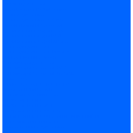
Запчасти для котлов
Автоматы горения для котлов
Горелки для котлов
Горелки для котлов Buderus
Газовые клапаны для котлов
Датчики температуры котла
Датчики температуры BAXI
Датчики температуры Buderus
Электроды для котлов
Электроды для котлов Buderus
Циркуляционные насосы
Вентиляторы для котлов
Вентиляторы для котлов BAXI
Вентиляторы для котлов Buderus
Термостаты
Термостаты комнатные Siemens
Инжекторы для котлов
Панели управления котла
Аноды магниевые
Аноды магниевые BAXI
Аноды магниевые Buderus
Комплекты перехода котла на сжиженный газ
Электромоторы для котла
Теплообменники для котлов
Байпас