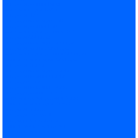
Электроды розжига Baltur
Блоки электродов Baltur
Электроды FBR
Электроды ионизации FBR
Электроды розжига FBR
Блоки электродов розжига FBR
Электроды CibUnigas
Электроды ионизации CibUnigas
Электроды розжига CibUnigas
Блоки электродов розжига CibUnigas
Комплекты электродов CibUnigas
Электроды Dreizler
Электроды ионизации Dreizler
Электроды поджига Dreizler
Электроды Giersch
Электроды ионизации Giersch
Электроды розжига Giersch
Блоки электродов розжига Giersch
Комплекты электродов Giersch
Электроды Brahma
Электроды Honeywell
Электроды Kromschroder
Комплектующие электродов
Фиксаторы электродов
Держатели электродов