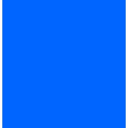
Датчики пламени Siemens
Датчики пламени Ecoflam
Датчики пламени FBR
Датчики пламени Lamborghini
Датчики пламени Baltur
Датчики пламени CibUnigas
Датчики пламени Satronic / Honeywell
Датчики пламени Giersch
Датчики пламени Brahma
Датчики пламени Dungs
Датчики пламени Honeywell
Датчики пламени Kromschroder
Датчики пламени Resideo
Датчики пламени Weishaupt
Комплектующие Датчиков пламени
Запчасти датчиков пламени Siemens для горелок
Кабели дитчиков пламени
Фиксаторы
Запасные части датчиков пламени Satronic / Honeywell
Запасные части датчиков пламени Brahma
Запасные части датчиков пламени Honeywell
Запасные части датчиков пламени Kromschroder
Запасные части датчиков пламени Resideo
Запасные части датчиков пламени для горелок Baltur
Комплектующие датчиков пламени Weishaupt