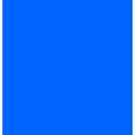
Принадлежности для горелок Baltur
Принадлежности для горелок Delavan
Принадлежности для горелок Kromschroder
Принадлежности для горелок Satronic / Honeywell
Промышленная автоматика
Промышленная автоматика Siemens
Прочие запчасти Weishaupt
Горелки для котлов дизельные и газовые
Газовые горелки для котлов
Одноступенчатые газовые горелки для котлов
Двухступенчатые газовые горелки для котлов
Газовые горелки с механической модуляцией для котлов
Weishaupt горелки: газовые, дизельные, мазутные и
двухтопливные
Горелки газовые Weishaupt
Горелки дизельные Weishaupt
Горелки газодизельные Weishaupt
Горелки мазутные Weishaupt
Горелки газомазутные Weishaupt
Горелки керосиновые Weishaupt
Дизельные горелки для котлов
Двухступенчатые дизельные горелки для котлов
Одноступенчатые дизельные горелки для котлов
Горелки для котлов отопления Baltur
Горелки для котлов отопления Kromschroder