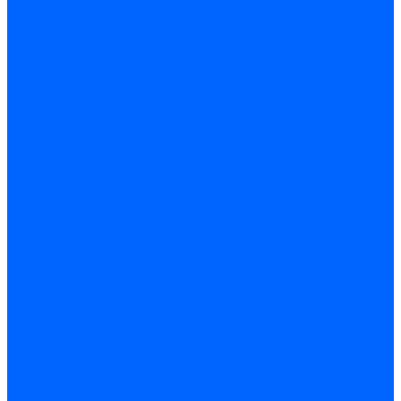
Блоки управления Giersch
Блоки управления Dreizler
Блоки управления Siemens
Блоки управления DUNGS
Топочные автоматы Brahma
Топочные автоматы Kromschroder
Топочные автоматы Resideo
Запчасти топочных автоматов
Запчасти топочных автоматов Baltur
Запчасти топочных автоматов Brahma
Запчасти топочных автоматов Dungs
Запчасти топочных автоматов Honeywell
Запчасти топочных автоматов Kromschroder
Насосы для горелок
Насосы Suntec
Насосы Suntec 21600 Longvic
Насосы Danfoss
Насосы для горелок Weishaupt
Насосы для горелок Elco
Насосы для горелок Riello
Насосы для горелок FBR
Насосы для горелок Lamborghini
Насосы для горелок Baltur
Насосы для горелок CibUnigas
Запчасти для насосов