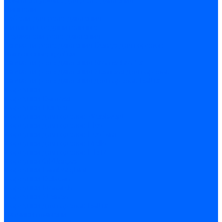
Комплектующие для реле давления
Ниппели
Кабели для реле давления
Фитинги соединительные
Держатели реле давления
Запчасти реле давления Dungs для горелок
Импульсные трубки
Запчасти реле давления Kromschroder
Запчасти реле давления Siemens для горелок
Запчасти реле давления для горелок Baltur
Форсунки
Форсунки Danfoss
Форсунки Fluidics
Форсунки для горелок Weishaupt
Форсунки для горелок Elco
Форсунки для горелок Ecoflam
Форсунки для горелок Riello
Форсунки для горелок F.B.R.
Форсунки CibUnigas
Форсунки Lamborghini
Форсунки Delavan
Форсунки Monarch
Форсунки Steinen
Форсунки для горелок Baltur
Датчики пламени