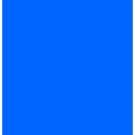
Электродвигатели для горелок Lamborghini
Электродвигатели для горелок Baltur
Электродвигатели для горелок CibUnigas
Электродвигатели для горелок Dreizler
Электродвигатели для горелок Giersch
Комплектующие электродвигателей
Конденсаторы
Конденсаторы электродвигателей Ecoflam
Конденсаторы электродвигателей FBR
Конденсаторы электродвигателей CibUnigas
Конденсаторы электродвигателей Lamborghini
Конденсаторы электродвигателей Baltur
Кабели электродвигателей
Кабели питания электродвигателей FBR
Кабели питания электродвигателей Lamborghini
Кабели питания электродвигателей CibUnigas
Фланцы электродвигателей
Фланцы электродвигателей Ecoflam
Сцепления электродвигателей
Сцепления электродвигателей FBR
Комплектующие электродвигателей Weishaupt
Конденсаторы электродвигателей Weishaupt
Сцепления электродвигателей Weishaupt
Фильры топливные и газовые
Фильтры Dungs для горелок