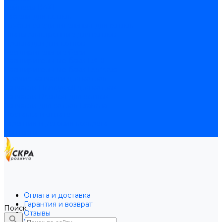
Байпасы BAXI
Кабели для котлов
Трубки соединительные для котлов
Платы электронные для котлов
Прокладки для котлов
Расширительные баки
Расширительные баки BAXI
Расширительные баки Buderus
Прочие запчасти для котлов
Запчасти Honeywell для котлов
Запчасти Resideo для котлов
Запчасти для котлов Brahma
Доставка и оплата
Гарантия и условия возврата
Контакты
Оплата и доставка
Гарантия и возврат
Поиск
Отзывы