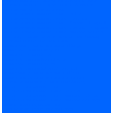
Жидкотопливные электромагнитные клапаны Baltur
Клапаны топливные электромагнитные Weishaupt
Запчасти для топливных клапанов
Запчасти жидкотопливных клапанов Brahma
Запчасти жидкотопливных клапанов Honeywell
Запчасти жидкотопливных клапанов Satronic / Honeywell
Запчасти жидкотопливных клапанов Siemens для горелок
Запчасти жидкотопливных клапанов для горелок Baltur
Комплектующие жидкотопливных клапанов Weishaupt
Электромагнитные Газовые клапаны
Газовые электромагнитные клапаны Dungs
Газовые э/м клапаны Honeywell
Газовые э/м клапаны Brahma
Газовые э/м клапаны Kromschroder
Газовые э/м клапаны Resideo
Газовые э/м клапаны Satronic / Honeywell
Газовые электромагнитные клапаны Baltur
Газовые электромагнитные клапаны Siemens
Клапаны газовые электромагнитные Weishaupt
Запасные части газовых клапанов
Запасные части газовых клапанов Siemens
Запасные части газовых клапанов для горелок Baltur
Запасные части газовых клапанов для горелок Dungs
Блоки контроля герметичности
Блоки контроля герметичности Dungs