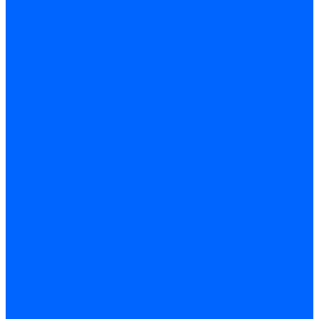
Регуляторы соотношения топливо-воздух
Приводы гидравлические
Регуляторы и сцепления
Шарнирные соединения
Кабели сервопривода
Держатель сервопривода
Шкалы воздушных заслонок
Запасные части сервоприводов и заслонок Siemens для
горелок
Запасные части сервоприводов и заслонок для горелок
Baltur
Запчасти сервоприводов Honeywell
Запчасти сервоприводов Kromschroder
Комплектующие сервоприводов Weishaupt
Заслонки для горелок
Воздушные заслонки Ecoflam
Воздушные заслонки Lamborghini
Заслонки Dungs для горелок
Заслонки Honeywell для горелок
Заслонки Kromschroder для горелок
Заслонки Siemens для горелок
Заслонки воздушные и газовые Weishaupt
Заслонки для горелок Baltur
Электрокомпоненты, ЖК дисплеи, БУИ для горелок
Миниконтакторы для горелок