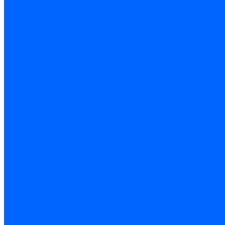
Керамическая изоляция
Удлинители электродов
Штекеры электродов
Запчасти электродов Brahma
Запчасти электродов Kromschroder
Запчасти электродов розжига и ионизации Baltur
Комплектующие электродов Weishaupt
Трансформаторы розжига
Трансформаторы розжига FIDA
Трансформаторы розжига Danfoss
Трансформаторы розжига Weishaupt
Трансформаторы розжига Elco
Трансформаторы розжига Ecoflam
Трансформаторы розжига Riello
Трансформаторы розжига FBR
Трансформаторы розжига Lamborghini
Трансформаторы розжига Baltur
Трансформаторы розжига CibUnigas
Трансформаторы розжига Giersch
Трансформаторы розжига Dreizler
Трансформаторы поджига Dungs
Трансформаторы розжига Brahma
Трансформаторы розжига Cofi
Трансформаторы розжига Honeywell
Трансформаторы розжига Kromschroder