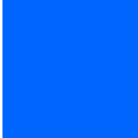
Блоки управления Giersch
Блоки управления Dreizler
Блоки управления Siemens
Блоки управления DUNGS
Топочные автоматы Brahma
Топочные автоматы Kromschroder
Топочные автоматы Resideo
Запчасти топочных автоматов
Запчасти топочных автоматов Baltur
Запчасти топочных автоматов Brahma
Запчасти топочных автоматов Dungs
Запчасти топочных автоматов Honeywell
Запчасти топочных автоматов Kromschroder
Насосы для горелок
Насосы Suntec
Насосы Suntec 21600 Longvic
Насосы Danfoss
Насосы для горелок Weishaupt
Насосы для горелок Elco
Насосы для горелок Riello
Насосы для горелок FBR
Насосы для горелок Lamborghini
Насосы для горелок Baltur
Насосы для горелок CibUnigas
Запчасти для насосов