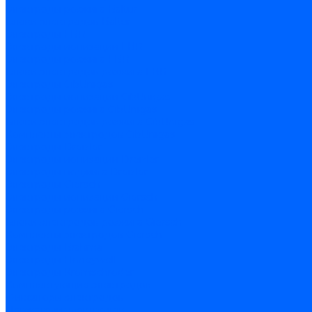
Электроды розжига Baltur
Блоки электродов Baltur
Электроды FBR
Электроды ионизации FBR
Электроды розжига FBR
Блоки электродов розжига FBR
Электроды CibUnigas
Электроды ионизации CibUnigas
Электроды розжига CibUnigas
Блоки электродов розжига CibUnigas
Комплекты электродов CibUnigas
Электроды Dreizler
Электроды ионизации Dreizler
Электроды поджига Dreizler
Электроды Giersch
Электроды ионизации Giersch
Электроды розжига Giersch
Блоки электродов розжига Giersch
Комплекты электродов Giersch
Электроды Brahma
Электроды Honeywell
Электроды Kromschroder
Комплектующие электродов
Фиксаторы электродов
Держатели электродов