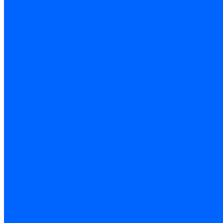
Доставка и оплата
Гарантия и условия возврата
Контакты
...
Каталог товаров
Запчасти для горелок
Блоки управления
Топочные автоматы Siemens
Менеджеры горения Weishaupt
Блоки управления Elco
Блоки управления Ecoflam
Блоки управления Riello
Блоки управления FBR
Топочные автоматы Honeywell
Блоки управления Lamborghini
Блоки управления Baltur
Блоки управления CibUnigas