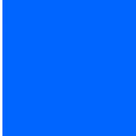
Запчасти насосов для горелок Baltur
Электроды поджига и ионизации
Электроды Weishaupt
Электроды ионизации Weishaupt
Электроды розжига Weishaupt
Электроды Elco
Электроды ионизации Elco
Электроды розжига Elco
Блоки электродов розжига Elco
Комплекты электродов Elco
Электроды Ecoflam
Электроды ионизации Ecoflam
Электроды розжига Ecoflam
Блоки электродов розжага Ecoflam
Комплекты электродов Ecoflam
Электроды Riello
Электроды ионизации Riello
Электроды розжига Riello
Комплекты электродов Riello
Электроды Lamborghini
Электроды ионизации Lamborghini
Электроды розжига Lamborghini
Блоки электродов Lamborghini
Электроды поджига и ионизации Baltur
Электроды ионизации Baltur